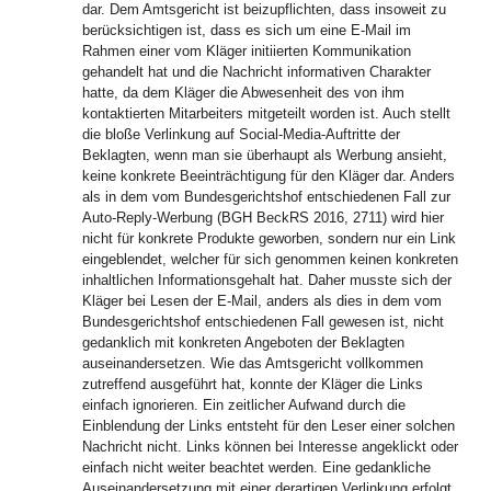
dar. Dem Amtsgericht ist beizupflichten, dass insoweit zu
berücksichtigen ist, dass es sich um eine E-Mail im
Rahmen einer vom Kläger initiierten Kommunikation
gehandelt hat und die Nachricht informativen Charakter
hatte, da dem Kläger die Abwesenheit des von ihm
kontaktierten Mitarbeiters mitgeteilt worden ist. Auch stellt
die bloße Verlinkung auf Social-Media-Auftritte der
Beklagten, wenn man sie überhaupt als Werbung ansieht,
keine konkrete Beeinträchtigung für den Kläger dar. Anders
als in dem vom Bundesgerichtshof entschiedenen Fall zur
Auto-Reply-Werbung (BGH BeckRS 2016, 2711) wird hier
nicht für konkrete Produkte geworben, sondern nur ein Link
eingeblendet, welcher für sich genommen keinen konkreten
inhaltlichen Informationsgehalt hat. Daher musste sich der
Kläger bei Lesen der E-Mail, anders als dies in dem vom
Bundesgerichtshof entschiedenen Fall gewesen ist, nicht
gedanklich mit konkreten Angeboten der Beklagten
auseinandersetzen. Wie das Amtsgericht vollkommen
zutreffend ausgeführt hat, konnte der Kläger die Links
einfach ignorieren. Ein zeitlicher Aufwand durch die
Einblendung der Links entsteht für den Leser einer solchen
Nachricht nicht. Links können bei Interesse angeklickt oder
einfach nicht weiter beachtet werden. Eine gedankliche
Auseinandersetzung mit einer derartigen Verlinkung erfolgt