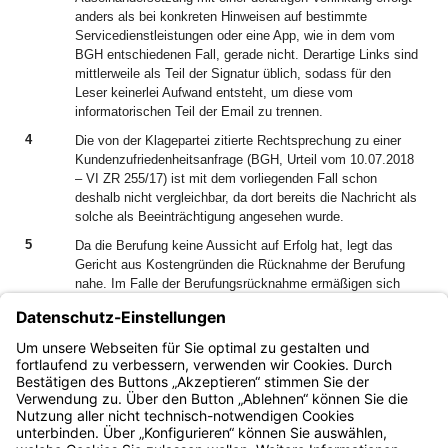
anders als bei konkreten Hinweisen auf bestimmte
Servicedienstleistungen oder eine App, wie in dem vom
BGH entschiedenen Fall, gerade nicht. Derartige Links sind
mittlerweile als Teil der Signatur üblich, sodass für den
Leser keinerlei Aufwand entsteht, um diese vom
informatorischen Teil der Email zu trennen.
4
Die von der Klagepartei zitierte Rechtsprechung zu einer
Kundenzufriedenheitsanfrage (BGH, Urteil vom 10.07.2018
– VI ZR 255/17) ist mit dem vorliegenden Fall schon
deshalb nicht vergleichbar, da dort bereits die Nachricht als
solche als Beeinträchtigung angesehen wurde.
5
Da die Berufung keine Aussicht auf Erfolg hat, legt das
Gericht aus Kostengründen die Rücknahme der Berufung
nahe. Im Falle der Berufungsrücknahme ermäßigen sich
vorliegend die Gerichtsgebühren von 4,0 auf 2,0 Gebühren
(vgl. Nr. 1222 des Kostenverzeichnisses zum GKG).
6
Hierzu besteht Gelegenheit zur Stellungnahme binnen zwei
Wochen nach Zustellung dieses Hinweises.
Bayern.de