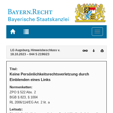
Zur
Zur
Toggle
Startseite
Trefferliste
navigati
von
der
BAYERN.RECHT
letzten
Navigation
Inhalt
LG Augsburg, Hinweisbeschluss v.
Download
Druck
Suche
18.10.2023 – 044 S 2196/23
Titel:
Keine Persönlichkeitsrechtsverletzung durch
Einblenden eines Links
Normenketten:
ZPO § 522 Abs. 2
BGB § 823, § 1004
RL 2006/114/EG Art. 2 lit. a
Leitsatz: