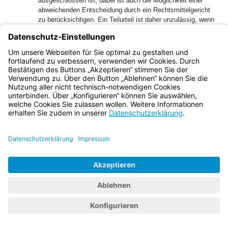
ausgeschlossen ist; dabei ist auch die Möglichkeit einer
abweichenden Entscheidung durch ein Rechtsmittelgericht
zu berücksichtigen. Ein Teilurteil ist daher unzulässig, wenn
es eine Frage entscheidet, die sich im weiteren Verfahren
über die anderen Ansprüche noch einmal stellt (BGH GRUR
2001, 54, 55 – SUBWAY/Subwear; BGH NJW-RR 2014,
1298 Rn. 9; BGH GRUR 2015, 1201 Rn. 26 – Sparkassen-
Rot/Santander-Rot; BGH NJW 2016, 2662 Rn. 26, 28 f.).
57
Sowohl war der Teil des Rechtsstreits, über den
entschieden wurde entscheidungsreif, als auch lässt sich
der Rechtsstreit in abgrenzbare Teile zerlegen, die jeweils
zum Gegenstand eines selbstständigen Urteils gemacht
werden können. Die durch das Teilurteil getroffene
Entscheidung erfolgte unabhängig von der Entscheidung
über den restlichen Verfahrensgegenstand (BGH NJW 1997,
1709, 1710; 1989, 2821, 2822; BGH NJW 2000, 800, 801;
BGH NJW 2004, 1452; BGH NJW 2012, 844 Rn. 19).
58
Zugleich mit dem Auskunftsantrag der Stufenklage konnte
auch über den Feststellungsantrag entscheiden werden (vgl.
BGH BeckRS 2017, 101997 Rn. 23-26 – Flughafen Lübeck;
BGH NJW 2008, 2262 Rn. 9; Bacher in: BeckOK ZPO,
Vorwerk/Wolf, 48. Edition, Rn. 22 f. zu § 254).
59