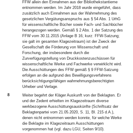
FFW allein den Einnahmen aus der Bibliothekstantieme
entnommen werden. Im Jahr 2018 wurde eingeführt, dass
zusätzlich auch Einnahmen aus der Wahrnehmung des
gesetzlichen Vergütungsanspruchs aus § 54 Abs. 1 UrhG
für wissenschaftliche Bücher sowie Fach- und Sachbücher
herangezogen werden. Gemäß § 2 Abs. 1 der Satzung des
FFW vom 30.11.2015 (Anlage B 16; kurz: FFW-Satzung;
sie galt im gesamten Klagezeitraum) ist der Zweck der
Gesellschaft die Förderung von Wissenschaft und
Forschung, der insbesondere durch die
Zurverfügungstellung von Druckkostenzuschüssen für
wissenschaftliche Werke und Fachwerke verwirklicht wird.
Die Ausschüttungen des FFW gemäß § 9 FFW-Satzung
erfolgen an die aufgrund des Bewilligungsverfahrens
berücksichtigungsfähigen wahrnehmungsberechtigten
Urheber und Verlage.
8
Weiter begehrt der Kläger Auskunft von der Beklagten. Er
und der Zedent erhielten im Klagezeitraum diverse
werkbezogene Ausschüttungsauskünfte (Schriftsatz der
Beklagtenpartei vom 21.05.2020, S. 11, Bl. 215 d.A.),
denen nicht entnommen werden konnte, für welche Werke
die Beklagte im Klagezeitraum Ausschüttungen
vorgenommen hat (vgl. dazu LGU, Seiten 9/10).