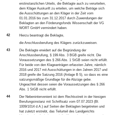
erstinstanzlichen Urteils, die Beklagte auch zu verurteilen,
dem Kläger Auskunft zu erteilen, um welche Beträge sich
die Ausschüttungen an den Kläger in der Zeit vom
01.01.2016 bis zum 31.12.2017 durch Zuwendungen der
Beklagten an den Förderungsfonds Wissenschaft der VG
WORT GmbH vermindert haben.
42
Hierzu beantragt die Beklagte,
die Anschlussberufung des Klägers zurückzuweisen.
43
Die Beklagte erwidert auf die Begründung der
Anschlussberufung, § 199 Abs. 3 BGB greife nicht. Die
Voraussetzungen des § 266 Abs. 1 StGB seien nicht erfüllt.
Für beide von den Klageanträgen erfassten Jahre, nämlich
2016 und 2017 mit Ausschüttungen in den Jahren 2017 und
2018 greife die Satzung 2016 (Anlage B 5), so dass es eine
satzungsmäßige Grundlage für die Abzüge gebe.
Ungeachtet dessen seien die Voraussetzungen des § 266
Abs. 1 StGB nicht erfüllt.
44
Der Nebenintervenient ist dem Rechtsstreit in der hiesigen
Berufungsinstanz mit Schriftsatz vom 07.07.2023 (Bl.
1009/1014 d.A.) auf Seiten der Beklagten beigetreten und
hat zuletzt erstrebt, das Teilurteil des Landgerichts