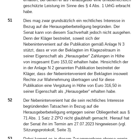
geschützte Leistung im Sinne des § 4 Abs. 1 UrhG erbracht
habe.
51
Dies mag zwar grundsätzlich ein rechtliches Interesse in
Bezug auf die Herausgeberbeteiligung begründen. Der
Senat kann von diesem Sachverhalt jedoch nicht ausgehen.
Denn der Kläger bestreitet, soweit sich der
Nebenintervenient auf die Publikation gemäß Anlage N 3
stützt, dass er von der Beklagten im Klagezeitraum in
seiner Eigenschaft als „Herausgeber“ Zahlungen in Höhe
von insgesamt Euro 153,02 erhalten habe. Hinsichtlich der
in der Anlage N 2 genannten Publikation bestreitet der
Kläger, dass der Nebenintervenient der Beklagten insoweit
Rechte zur Wahrnehmung übertragen und für diese
Publikation eine Vergütung in Höhe von Euro 316,50 in
seiner Eigenschaft als „Herausgeber“ erhalten habe.
52
Der Nebenintervenient hat die sein rechtliches Interesse
begründenden Tatsachen in Bezug auf die
Herausgeberbeteiligung entgegen seiner Obliegenheit aus §
71 Abs. 1 Satz 2 ZPO nicht glaubhaft gemacht. Hierauf hat
der Senat ihn im Termin am 27.07.2023 hingewiesen (vgl.
Sitzungsprotokoll, Seite 3).
53
Dabei kommt es in diesem Zusammenhang ebenso wenig