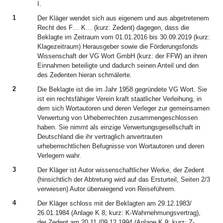
I.
1
Der Kläger wendet sich aus eigenem und aus abgetretenem
Recht des F… K… (kurz: Zedent) dagegen, dass die
Beklagte im Zeitraum vom 01.01.2016 bis 30.09.2019 (kurz:
Klagezeitraum) Herausgeber sowie die Förderungsfonds
Wissenschaft der VG Wort GmbH (kurz: der FFW) an ihren
Einnahmen beteiligte und dadurch seinen Anteil und den
des Zedenten hieran schmälerte.
2
Die Beklagte ist die im Jahr 1958 gegründete VG Wort. Sie
ist ein rechtsfähiger Verein kraft staatlicher Verleihung, in
dem sich Wortautoren und deren Verleger zur gemeinsamen
Verwertung von Urheberrechten zusammengeschlossen
haben. Sie nimmt als einzige Verwertungsgesellschaft in
Deutschland die ihr vertraglich anvertrauten
urheberrechtlichen Befugnisse von Wortautoren und deren
Verlegern wahr.
3
Der Kläger ist Autor wissenschaftlicher Werke, der Zedent
(hinsichtlich der Abtretung wird auf das Ersturteil, Seiten 2/3
verwiesen) Autor überwiegend von Reiseführern.
4
Der Kläger schloss mit der Beklagten am 29.12.1983/
26.01.1984 (Anlage K 8; kurz: K-Wahrnehmungsvertrag),
der Zedent am 20.11./09.12.1994 (Anlage K 9; kurz: Z-