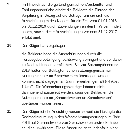
9
Im Hinblick auf die geltend gemachten Auskunfts- und
Zahlungsansprüche erhebt die Beklagte die Einrede der
Verjährung in Bezug auf die Beträge, um die sich die
Ausschüttungen des Klägers für die Zeit vom 01.01.2016
bis 31.12.2019 durch Zuwendungen an den FFW vermindert
haben, soweit diese Ausschüttungen vor dem 31.12.2017
erfolgt sind.
10
Der Kläger hat vorgetragen,
die Beklagte habe die Ausschüttungen durch die
Herausgeberbeteiligung rechtswidrig verringert und sei daher
zu Nachzahlungen verpflichtet. Bis zur Satzungsänderung
2018 hätten der Beklagten schon satzungsgemäß nur
Nutzungsrechte an Sprachwerken übertragen werden
können, nicht dagegen an Sammelwerken gemäß § 4 Abs.
1 UrhG. Die Wahrnehmungsverträge könnten nicht
dahingehend ausgelegt werden, dass der Beklagten die
Nutzungsrechte an „Sammelwerken an Sprachwerken“
übertragen worden seien.
11
Der Kläger ist der Ansicht gewesen, soweit die Beklagte die
Rechteeinräumung in den Wahrnehmungsverträgen im Jahr
2018 auf Sammelwerke von Sprachwerken erstreckt habe,
sei dies unwirksam. Diese Änderung gelte jedenfalls nicht