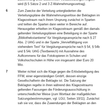
wird (§ 5 Sätze 2 und 3 Z-Wahrnehmungsvertrag).
6
Zum Zwecke der Verteilung untergliederten die
Verteilungspläne die Wahrnehmungserlöse der Beklagten im
Klagezeitraum nach ihrem Ursprung zunächst in Sparten
und teilten die Sparten dann weiter in Bereiche auf.
Herausgeber erhielten im Klagezeitraum gemäß den damals
geltenden Verteilungsplänen eine Beteiligung in der Sparte
„Bibliothekstantieme“ für Vergütungsansprüche nach § 27
Abs. 2 UrhG und in der Sparte „Vervielfältigung von
stehendem Text“ für Vergütungsansprüche nach § 54, § 54b
und § 54c UrhG (Textbereich) mit Ausnahme des
Aufkommens für das Fotokopieren in Schulen und
Volkshochschulen in Höhe von insgesamt über Euro 20
Mio.
7
Weiter richtet sich die Klage gegen die Erlösbeteiligung des
FFW, einer eigenständigen GmbH, dessen einzige
Gesellschafterin die Beklagte ist. Die Satzung der
Beklagten regelte in ihren während des Klagezeitraums
geltenden Fassungen die Förderungsausschüttung in
unterschiedlicher Weise (zum Wortlaut der maßgeblichen
Satzungsbestimmungen, vgl. LGU, Seiten 10/11). Zunächst
sah sie vor, dass die Zuwendungen der Beklagten an den