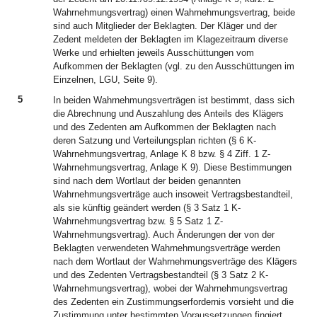
Wahrnehmungsvertrag) einen Wahrnehmungsvertrag, beide
sind auch Mitglieder der Beklagten. Der Kläger und der
Zedent meldeten der Beklagten im Klagezeitraum diverse
Werke und erhielten jeweils Ausschüttungen vom
Aufkommen der Beklagten (vgl. zu den Ausschüttungen im
Einzelnen, LGU, Seite 9).
5
In beiden Wahrnehmungsverträgen ist bestimmt, dass sich
die Abrechnung und Auszahlung des Anteils des Klägers
und des Zedenten am Aufkommen der Beklagten nach
deren Satzung und Verteilungsplan richten (§ 6 K-
Wahrnehmungsvertrag, Anlage K 8 bzw. § 4 Ziff. 1 Z-
Wahrnehmungsvertrag, Anlage K 9). Diese Bestimmungen
sind nach dem Wortlaut der beiden genannten
Wahrnehmungsverträge auch insoweit Vertragsbestandteil,
als sie künftig geändert werden (§ 3 Satz 1 K-
Wahrnehmungsvertrag bzw. § 5 Satz 1 Z-
Wahrnehmungsvertrag). Auch Änderungen der von der
Beklagten verwendeten Wahrnehmungsverträge werden
nach dem Wortlaut der Wahrnehmungsverträge des Klägers
und des Zedenten Vertragsbestandteil (§ 3 Satz 2 K-
Wahrnehmungsvertrag), wobei der Wahrnehmungsvertrag
des Zedenten ein Zustimmungserfordernis vorsieht und die
Zustimmung unter bestimmten Voraussetzungen fingiert