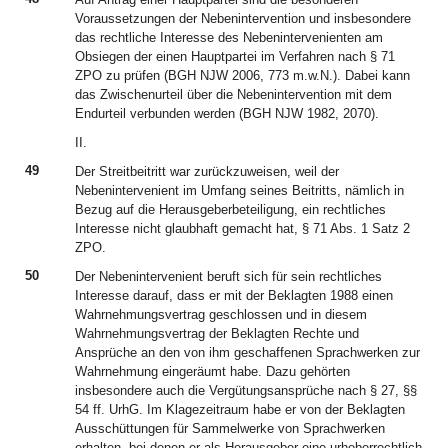
Voraussetzungen der Nebenintervention und insbesondere
das rechtliche Interesse des Nebenintervenienten am
Obsiegen der einen Hauptpartei im Verfahren nach § 71
ZPO zu prüfen (BGH NJW 2006, 773 m.w.N.). Dabei kann
das Zwischenurteil über die Nebenintervention mit dem
Endurteil verbunden werden (BGH NJW 1982, 2070).
II.
49
Der Streitbeitritt war zurückzuweisen, weil der
Nebenintervenient im Umfang seines Beitritts, nämlich in
Bezug auf die Herausgeberbeteiligung, ein rechtliches
Interesse nicht glaubhaft gemacht hat, § 71 Abs. 1 Satz 2
ZPO.
50
Der Nebenintervenient beruft sich für sein rechtliches
Interesse darauf, dass er mit der Beklagten 1988 einen
Wahrnehmungsvertrag geschlossen und in diesem
Wahrnehmungsvertrag der Beklagten Rechte und
Ansprüche an den von ihm geschaffenen Sprachwerken zur
Wahrnehmung eingeräumt habe. Dazu gehörten
insbesondere auch die Vergütungsansprüche nach § 27, §§
54 ff. UrhG. Im Klagezeitraum habe er von der Beklagten
Ausschüttungen für Sammelwerke von Sprachwerken
erhalten, bei denen er als Herausgeber eine urheberrechtlich