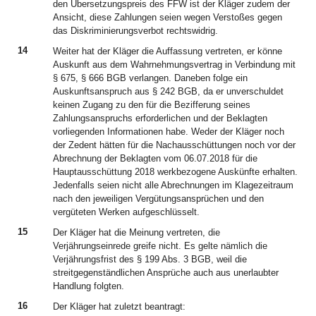
den Übersetzungspreis des FFW ist der Kläger zudem der
Ansicht, diese Zahlungen seien wegen Verstoßes gegen
das Diskriminierungsverbot rechtswidrig.
14
Weiter hat der Kläger die Auffassung vertreten, er könne
Auskunft aus dem Wahrnehmungsvertrag in Verbindung mit
§ 675, § 666 BGB verlangen. Daneben folge ein
Auskunftsanspruch aus § 242 BGB, da er unverschuldet
keinen Zugang zu den für die Bezifferung seines
Zahlungsanspruchs erforderlichen und der Beklagten
vorliegenden Informationen habe. Weder der Kläger noch
der Zedent hätten für die Nachausschüttungen noch vor der
Abrechnung der Beklagten vom 06.07.2018 für die
Hauptausschüttung 2018 werkbezogene Auskünfte erhalten.
Jedenfalls seien nicht alle Abrechnungen im Klagezeitraum
nach den jeweiligen Vergütungsansprüchen und den
vergüteten Werken aufgeschlüsselt.
15
Der Kläger hat die Meinung vertreten, die
Verjährungseinrede greife nicht. Es gelte nämlich die
Verjährungsfrist des § 199 Abs. 3 BGB, weil die
streitgegenständlichen Ansprüche auch aus unerlaubter
Handlung folgten.
16
Der Kläger hat zuletzt beantragt: