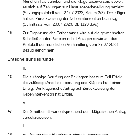
München I aufzuheben und die Klage abzuweisen, soweit
es sich auf Zahlungen zur Herausgeberbeteiligung bezieht
(Sitzungsprotokoll vom 27.07.2023, Seiten 2/3). Der Kläger
hat die Zurückweisung der Nebenintervention beantragt
(Schriftsatz vom 20.07.2023, Bl. 1123 d.A.).
45
Zur Ergänzung des Tatbestands wird auf die gewechselten
Schriftsätze der Parteien nebst Anlagen sowie auf das
Protokoll der mündlichen Verhandlung vom 27.07.2023
Bezug genommen.
Entscheidungsgründe
II.
46
Die zulässige Berufung der Beklagten hat zum Teil Erfolg,
die zulässige Anschlussberufung des Klägers hat keinen
Erfolg. Der klägerische Antrag auf Zurückweisung der
Nebenintervention hat Erfolg.
A.
47
Der Streitbeitritt war entsprechend dem klägerischen Antrag
zurückzuweisen.
I.
48
Auf Antrag einer Hauptpartei sind die besonderen