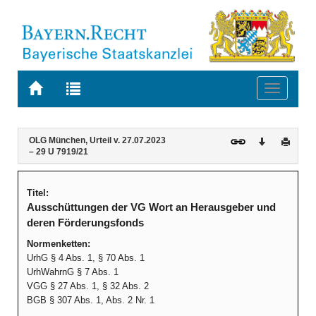
Zur
Zur
Toggle
Startseite
Trefferliste
navigati
von
der
BAYERN.RECHT
letzten
Navigation
Inhalt
OLG München, Urteil v. 27.07.2023
Download
Druck
Suche
– 29 U 7919/21
Titel:
Ausschüttungen der VG Wort an Herausgeber und
deren Förderungsfonds
Normenketten:
UrhG § 4 Abs. 1, § 70 Abs. 1
UrhWahrnG § 7 Abs. 1
VGG § 27 Abs. 1, § 32 Abs. 2
BGB § 307 Abs. 1, Abs. 2 Nr. 1