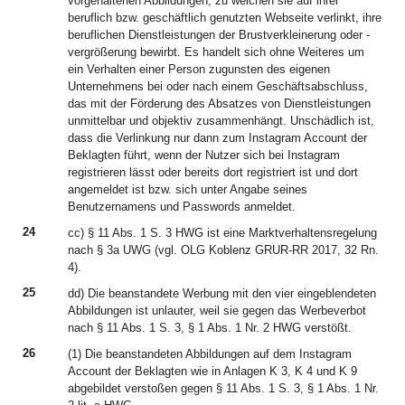
vorgehaltenen Abbildungen, zu welchen sie auf ihrer
beruflich bzw. geschäftlich genutzten Webseite verlinkt, ihre
beruflichen Dienstleistungen der Brustverkleinerung oder -
vergrößerung bewirbt. Es handelt sich ohne Weiteres um
ein Verhalten einer Person zugunsten des eigenen
Unternehmens bei oder nach einem Geschäftsabschluss,
das mit der Förderung des Absatzes von Dienstleistungen
unmittelbar und objektiv zusammenhängt. Unschädlich ist,
dass die Verlinkung nur dann zum Instagram Account der
Beklagten führt, wenn der Nutzer sich bei Instagram
registrieren lässt oder bereits dort registriert ist und dort
angemeldet ist bzw. sich unter Angabe seines
Benutzernamens und Passwords anmeldet.
24
cc) § 11 Abs. 1 S. 3 HWG ist eine Marktverhaltensregelung
nach § 3a UWG (vgl. OLG Koblenz GRUR-RR 2017, 32 Rn.
4).
25
dd) Die beanstandete Werbung mit den vier eingeblendeten
Abbildungen ist unlauter, weil sie gegen das Werbeverbot
nach § 11 Abs. 1 S. 3, § 1 Abs. 1 Nr. 2 HWG verstößt.
26
(1) Die beanstandeten Abbildungen auf dem Instagram
Account der Beklagten wie in Anlagen K 3, K 4 und K 9
abgebildet verstoßen gegen § 11 Abs. 1 S. 3, § 1 Abs. 1 Nr.