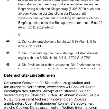
Rechtshängigkeit beantragt und können daher wegen der
Begrenzung durch den Klageantrag (§ 308 ZPO) auch erst
ab dem Folgetag der Zustellung der Klageschrift
zugesprochen werden. Die Zustellung ist ausweislich des
Empfangsbekenntnis des Beklagtenvertreters nach Blatt 22
dA am 12.11.2019 erfolgt.
C.
44
1. Die Kostenentscheidung beruht auf § 97 Abs. 1, § 92
Abs. 2 Nr. 1 ZPO.
45
2. Die Entscheidung über die vorläufige Vollstreckbarkeit
ergibt sich aus § 708 Nr. 10, § 711, § 709 S. 2 ZPO.
46
3. Die Revision ist nicht zuzulassen. Die Rechtssache hat
keine grundsätzliche Bedeutung (§ 543 Abs. 2 Satz 1 Nr. 1
ZPO) und auch die Voraussetzungen des § 543 Abs. 2 Satz
1 Nr. 2 ZPO liegen nicht vor. Die Rechtssache erfordert, wie
die Ausführungen unter B. zeigen, lediglich die Anwendung
gesicherter Rechtsprechungsgrundsätze auf den Einzelfall.
Bayern.de