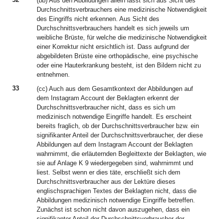
(bb) Aus den Abbildungen allein lässt sich aus Sicht des
Durchschnittsverbrauchers eine medizinische Notwendigkeit
des Eingriffs nicht erkennen. Aus Sicht des
Durchschnittsverbrauchers handelt es sich jeweils um
weibliche Brüste, für welche die medizinische Notwendigkeit
einer Korrektur nicht ersichtlich ist. Dass aufgrund der
abgebildeten Brüste eine orthopädische, eine psychische
oder eine Hauterkrankung besteht, ist den Bildern nicht zu
entnehmen.
33
(cc) Auch aus dem Gesamtkontext der Abbildungen auf
dem Instagram Account der Beklagten erkennt der
Durchschnittsverbraucher nicht, dass es sich um
medizinisch notwendige Eingriffe handelt. Es erscheint
bereits fraglich, ob der Durchschnittsverbraucher bzw. ein
signifikanter Anteil der Durchschnittsverbraucher, der diese
Abbildungen auf dem Instagram Account der Beklagten
wahrnimmt, die erläuternden Begleittexte der Beklagten, wie
sie auf Anlage K 9 wiedergegeben sind, wahrnimmt und
liest. Selbst wenn er dies täte, erschließt sich dem
Durchschnittsverbraucher aus der Lektüre dieses
englischsprachigen Textes der Beklagten nicht, dass die
Abbildungen medizinisch notwendige Eingriffe betreffen.
Zunächst ist schon nicht davon auszugehen, dass ein
signifikanter Anteil der Durchschnittsverbraucher der