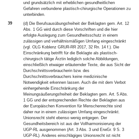
und grundsätzlich mit erheblichen gesundheitlichen
Gefahren verbundene plastisch-chirurgische Operationen zu
unterbinden.
39
(d) Die Berufsausübungsfreiheit der Beklagten gem. Art. 12
Abs. 1 GG wird durch diese Vorschriften und die hier
erfolgte Auslegung zum Gesundheitsschutz in einem
zulässigen und verhältnismäßigen Umfang eingeschränkt
(vgl. OLG Koblenz GRUR-RR 2017, 32 Rn. 14 f.). Die
Einschränkung betrifft für die Beklagte als plastisch-
chirurgisch tätige Ärztin lediglich solche Abbildungen,
einschließlich etwaiger erläuternder Texte, die aus Sicht der
Durchschnittsverbraucherin bzw. des
Durchschnittsverbrauchers keine medizinische
Notwendigkeit erkennen lassen. Auch die mit dem Verbot
einhergehende Einschränkung der
Meinungsäußerungsfreiheit der Beklagten gem. Art. 5 Abs.
1 GG und der entsprechenden Rechte der Beklagten aus
der Europäischen Konvention für Menschenrechte sind
daher nur in einem zulässigen Umfang eingeschränkt.
Unionsrecht steht ebenso wenig entgegen. Der
Gesundheitsbereich ist aus der Vollharmonisierung der
UGP-RL ausgenommen (Art. 3 Abs. 3 und ErwGr. 9 S. 3
UGP-RL). Anderes einschlägiges Unionsrecht ist nicht