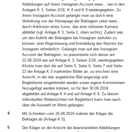
Abbildungen auf ihrem Instagram Account www… wie in den
Anlagen K 3, Seiten 2/16, K 4 und K 9 wiedergegeben. Zu
ihrem Instagram Account gelangte man ua durch eine
Verlinkung von der Homepage der Beklagten unter www…
durch Anklicken eines Icons, das eine stilisierte Kamera
abbildet (vgl. Anlage K 3, Seite 1, oben rechts). Zudem war,
um den Auftritt der Beklagten bei Instagram aufrufen zu
können, eine Registrierung und Anmeldung des Nutzers bei
Instagram erforderlich. Gelangte man auf den Instagram
Account der Beklagten, so präsentierte sich dieser am
22.08.2019 wie auf Anlage K 3, Seiten 2/16, wiedergegeben.
Klickte man dort die auf Seite 5, Seite 6, Seite 7 und Seite
13 der Anlage K 3 markierten Bilder an, so erschien eine
Ansicht, in der das angeklickte Bild angezeigt und
Begleittexte eingeblendet werden sowie eigene Kommentare
hinzugefügt werden können, so für den 30.09.2019
abgebildet auf Anlage K 4 und auf Anlage K 9. Zu diesen
individuellen Bildansichten mit Begleittext kann man auch
über die Auswahl im Menü gelangen.
4
Mit Schreiben vom 26.08.2019 mahnte der Kläger die
Beklagte ab (Anlage K 5).
5
Der Kläger ist der Ansicht die beanstandeten Abbildungen