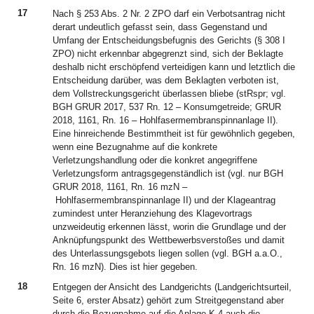
17
Nach § 253 Abs. 2 Nr. 2 ZPO darf ein Verbotsantrag nicht
derart undeutlich gefasst sein, dass Gegenstand und
Umfang der Entscheidungsbefugnis des Gerichts (§ 308 I
ZPO) nicht erkennbar abgegrenzt sind, sich der Beklagte
deshalb nicht erschöpfend verteidigen kann und letztlich die
Entscheidung darüber, was dem Beklagten verboten ist,
dem Vollstreckungsgericht überlassen bliebe (stRspr; vgl.
BGH GRUR 2017, 537 Rn. 12 – Konsumgetreide; GRUR
2018, 1161, Rn. 16 – Hohlfasermembranspinnanlage II).
Eine hinreichende Bestimmtheit ist für gewöhnlich gegeben,
wenn eine Bezugnahme auf die konkrete
Verletzungshandlung oder die konkret angegriffene
Verletzungsform antragsgegenständlich ist (vgl. nur BGH
GRUR 2018, 1161, Rn. 16 mzN –
Hohlfasermembranspinnanlage II) und der Klageantrag
zumindest unter Heranziehung des Klagevortrags
unzweideutig erkennen lässt, worin die Grundlage und der
Anknüpfungspunkt des Wettbewerbsverstoßes und damit
des Unterlassungsgebots liegen sollen (vgl. BGH a.a.O.,
Rn. 16 mzN). Dies ist hier gegeben.
18
Entgegen der Ansicht des Landgerichts (Landgerichtsurteil,
Seite 6, erster Absatz) gehört zum Streitgegenstand aber
durch die Bezugnahme auf die Anlage K 4 auch die