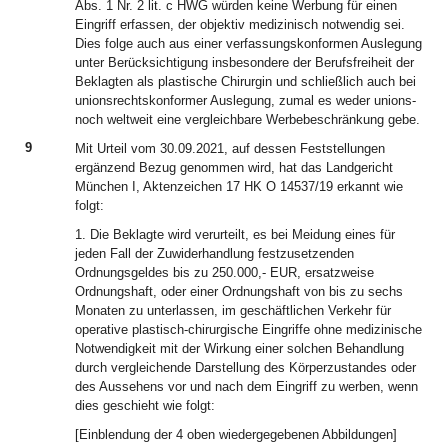
Abs. 1 Nr. 2 lit. c HWG würden keine Werbung für einen
Eingriff erfassen, der objektiv medizinisch notwendig sei.
Dies folge auch aus einer verfassungskonformen Auslegung
unter Berücksichtigung insbesondere der Berufsfreiheit der
Beklagten als plastische Chirurgin und schließlich auch bei
unionsrechtskonformer Auslegung, zumal es weder unions-
noch weltweit eine vergleichbare Werbebeschränkung gebe.
9
Mit Urteil vom 30.09.2021, auf dessen Feststellungen
ergänzend Bezug genommen wird, hat das Landgericht
München I, Aktenzeichen 17 HK O 14537/19 erkannt wie
folgt:
1. Die Beklagte wird verurteilt, es bei Meidung eines für
jeden Fall der Zuwiderhandlung festzusetzenden
Ordnungsgeldes bis zu 250.000,- EUR, ersatzweise
Ordnungshaft, oder einer Ordnungshaft von bis zu sechs
Monaten zu unterlassen, im geschäftlichen Verkehr für
operative plastisch-chirurgische Eingriffe ohne medizinische
Notwendigkeit mit der Wirkung einer solchen Behandlung
durch vergleichende Darstellung des Körperzustandes oder
des Aussehens vor und nach dem Eingriff zu werben, wenn
dies geschieht wie folgt:
[Einblendung der 4 oben wiedergegebenen Abbildungen]