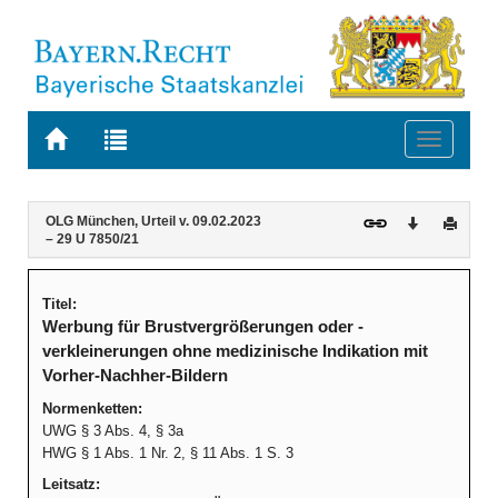
Zur
Zur
Toggle
Startseite
Trefferliste
navigati
von
der
BAYERN.RECHT
letzten
Navigation
Inhalt
OLG München, Urteil v. 09.02.2023
Download
Druck
Suche
– 29 U 7850/21
Titel:
Werbung für Brustvergrößerungen oder -
verkleinerungen ohne medizinische Indikation mit
Vorher-Nachher-Bildern
Normenketten:
UWG § 3 Abs. 4, § 3a
HWG § 1 Abs. 1 Nr. 2, § 11 Abs. 1 S. 3
Leitsatz: