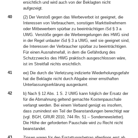
ersichtlich und wird auch von der Beklagten nicht
aufgezeigt.
40
(2) Der Verstoß gegen das Werbeverbot ist geeignet, die
Interessen von Verbrauchern, sonstigen Marktteilnehmern
oder Mitbewerbern spürbar zu beeinträchtigen iSd § 3 a
UWG. Verstöße gegen die Werberegelungen des HWG sind
in der Regel unlauter iSd § 3 a UWG, weil sie geeignet sind,
die Interessen der Verbraucher spürbar zu beeinträchtigen.
Für einen Ausnahmefall, in dem die Gefährdung des
Schutzzwecks des HWG praktisch ausgeschlossen wäre,
ist im Streitfall nichts ersichtlich.
41
ee) Die durch die Verletzung indizierte Wiederholungsgefahr
hat die Beklagte nicht durch Abgabe einer ernsthaften
Unterlassungserklärung ausgeräumt.
42
b) Nach § 12 Abs. 1 S. 2 UWG kann folglich der Ersatz der
für die Abmahnung geltend gemachte Kostenpauschale
verlangt werden. Bei einem Verband genügt es insofern,
dass zumindest ein Teil der Beanstandungen berechtigt war
(vgl. BGH, GRUR 2010, 744 Rn. 51 – Sondernewsletter).
Die Höhe der geforderten Pauschale wird zu Recht nicht
beanstandet.
43
Zinsen waren für den Erstattungsbetrag allerdings erst ab