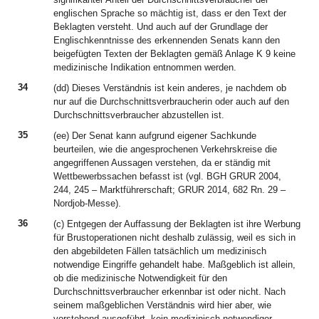
englischen Sprache so mächtig ist, dass er den Text der
Beklagten versteht. Und auch auf der Grundlage der
Englischkenntnisse des erkennenden Senats kann den
beigefügten Texten der Beklagten gemäß Anlage K 9 keine
medizinische Indikation entnommen werden.
34
(dd) Dieses Verständnis ist kein anderes, je nachdem ob
nur auf die Durchschnittsverbraucherin oder auch auf den
Durchschnittsverbraucher abzustellen ist.
35
(ee) Der Senat kann aufgrund eigener Sachkunde
beurteilen, wie die angesprochenen Verkehrskreise die
angegriffenen Aussagen verstehen, da er ständig mit
Wettbewerbssachen befasst ist (vgl. BGH GRUR 2004,
244, 245 – Marktführerschaft; GRUR 2014, 682 Rn. 29 –
Nordjob-Messe).
36
(c) Entgegen der Auffassung der Beklagten ist ihre Werbung
für Brustoperationen nicht deshalb zulässig, weil es sich in
den abgebildeten Fällen tatsächlich um medizinisch
notwendige Eingriffe gehandelt habe. Maßgeblich ist allein,
ob die medizinische Notwendigkeit für den
Durchschnittsverbraucher erkennbar ist oder nicht. Nach
seinem maßgeblichen Verständnis wird hier aber, wie
vorstehend ausgeführt, kein medizinisch notwendiger