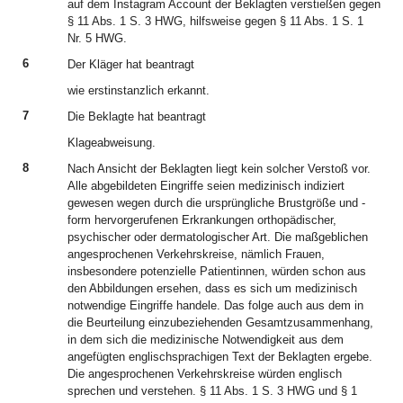
auf dem Instagram Account der Beklagten verstießen gegen
§ 11 Abs. 1 S. 3 HWG, hilfsweise gegen § 11 Abs. 1 S. 1
Nr. 5 HWG.
6
Der Kläger hat beantragt
wie erstinstanzlich erkannt.
7
Die Beklagte hat beantragt
Klageabweisung.
8
Nach Ansicht der Beklagten liegt kein solcher Verstoß vor.
Alle abgebildeten Eingriffe seien medizinisch indiziert
gewesen wegen durch die ursprüngliche Brustgröße und -
form hervorgerufenen Erkrankungen orthopädischer,
psychischer oder dermatologischer Art. Die maßgeblichen
angesprochenen Verkehrskreise, nämlich Frauen,
insbesondere potenzielle Patientinnen, würden schon aus
den Abbildungen ersehen, dass es sich um medizinisch
notwendige Eingriffe handele. Das folge auch aus dem in
die Beurteilung einzubeziehenden Gesamtzusammenhang,
in dem sich die medizinische Notwendigkeit aus dem
angefügten englischsprachigen Text der Beklagten ergebe.
Die angesprochenen Verkehrskreise würden englisch
sprechen und verstehen. § 11 Abs. 1 S. 3 HWG und § 1