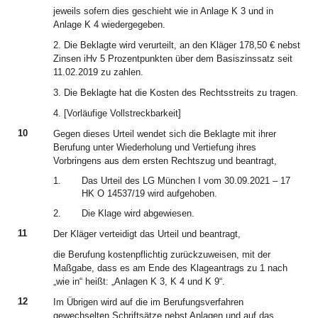
jeweils sofern dies geschieht wie in Anlage K 3 und in
Anlage K 4 wiedergegeben.
2. Die Beklagte wird verurteilt, an den Kläger 178,50 € nebst
Zinsen iHv 5 Prozentpunkten über dem Basiszinssatz seit
11.02.2019 zu zahlen.
3. Die Beklagte hat die Kosten des Rechtsstreits zu tragen.
4. [Vorläufige Vollstreckbarkeit]
10
Gegen dieses Urteil wendet sich die Beklagte mit ihrer
Berufung unter Wiederholung und Vertiefung ihres
Vorbringens aus dem ersten Rechtszug und beantragt,
1.
Das Urteil des LG München I vom 30.09.2021 – 17
HK O 14537/19 wird aufgehoben.
2.
Die Klage wird abgewiesen.
11
Der Kläger verteidigt das Urteil und beantragt,
die Berufung kostenpflichtig zurückzuweisen, mit der
Maßgabe, dass es am Ende des Klageantrags zu 1 nach
„wie in“ heißt: „Anlagen K 3, K 4 und K 9“.
12
Im Übrigen wird auf die im Berufungsverfahren
gewechselten Schriftsätze nebst Anlagen und auf das