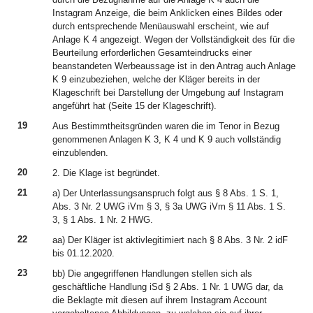
Instagram Anzeige, die beim Anklicken eines Bildes oder
durch entsprechende Menüauswahl erscheint, wie auf
Anlage K 4 angezeigt. Wegen der Vollständigkeit des für die
Beurteilung erforderlichen Gesamteindrucks einer
beanstandeten Werbeaussage ist in den Antrag auch Anlage
K 9 einzubeziehen, welche der Kläger bereits in der
Klageschrift bei Darstellung der Umgebung auf Instagram
angeführt hat (Seite 15 der Klageschrift).
19
Aus Bestimmtheitsgründen waren die im Tenor in Bezug
genommenen Anlagen K 3, K 4 und K 9 auch vollständig
einzublenden.
20
2. Die Klage ist begründet.
21
a) Der Unterlassungsanspruch folgt aus § 8 Abs. 1 S. 1,
Abs. 3 Nr. 2 UWG iVm § 3, § 3a UWG iVm § 11 Abs. 1 S.
3, § 1 Abs. 1 Nr. 2 HWG.
22
aa) Der Kläger ist aktivlegitimiert nach § 8 Abs. 3 Nr. 2 idF
bis 01.12.2020.
23
bb) Die angegriffenen Handlungen stellen sich als
geschäftliche Handlung iSd § 2 Abs. 1 Nr. 1 UWG dar, da
die Beklagte mit diesen auf ihrem Instagram Account