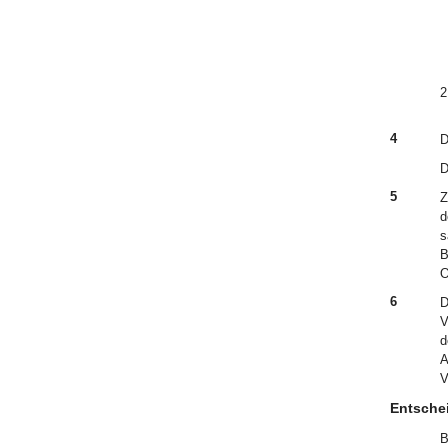
2
4
D
D
5
Z
d
s
B
O
6
D
V
d
A
V
Entsche
B