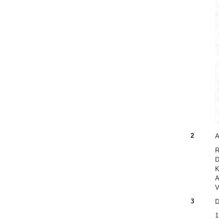
2
A
R
D
K
A
V
3
D
1