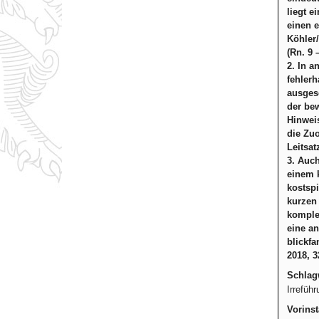
liegt e
einen e
Köhler/
(Rn. 9 
2. In a
fehlerh
ausgesc
der bew
Hinwei
die Zuo
Leitsat
3. Auc
einem k
kostspi
kurzen
komple
eine an
blickfa
2018, 3
Schlag
Irreführ
Vorinst