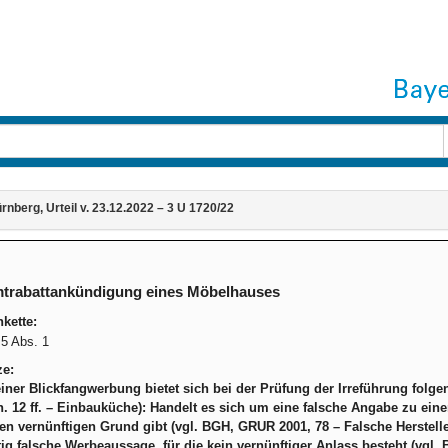
nberg, Urteil v. 23.12.2022 – 3 U 1720/22
trabattankündigung eines Möbelhauses
kette:
5 Abs. 1
ze:
einer Blickfangwerbung bietet sich bei der Prüfung der Irreführung fo
. 12 ff. – Einbauküche): Handelt es sich um eine falsche Angabe zu einer
en vernünftigen Grund gibt (vgl. BGH, GRUR 2001, 78 – Falsche Herstell
ig falsche Werbeaussage, für die kein vernünftiger Anlass besteht (vgl.