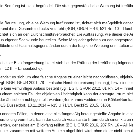
ie Berufung ist nicht begründet. Die streitgegenständliche Werbung ist irrefüh
ie Beurteilung, ob eine Werbung irreführend ist, richtet sich maßgeblich da
rund ihres Gesamteindrucks versteht (BGH, GRUR 2016, 521 Rn. 10 – Durchge
ichtet sich an den Durchschnittsverbraucher. Die Auffassung, wie dieser die 
us eigener Sachkunde beurteilen. Seine Mitglieder gehören zu den angesproch
öbeln und Haushaltsgegenständen durch die fragliche Werbung unmittelbar 
.
ei einer Blickfangwerbung bietet sich bei der Prüfung der Irreführung folg
n. 12 ff. – Einbauküche):
andelt es sich um eine falsche Angabe zu einer leicht nachprüfbaren, objektiv
vgl. BGH, GRUR 2001, 78 – Falsche Herstellerpreisempfehlung), bzw. eine le
ie kein vernünftiger Anlass besteht (vgl. BGH, GRUR 2012, 81 Rn. 14 – Innerha
n einem solchen Fall der objektiven Unrichtigkeit kann der erzeugte Irrtum ni
der ähnlichem richtiggestellt werden (Bornkamm/Feddersen, in Köhler/Bornk
LG Düsseldorf, 13.11.2014 – I-15 U 71/14, BeckRS 2015, 3183).
n anderen Fällen, in denen eine blickfangmäßig herausgestellte Angabe in eine
orstellung vermittelt, kann der dadurch veranlasste Irrtum durch einen klar
erden, der selbst am Blickfang teilhat (BGH, GRUR 2016, 207 Rn. 16 – All Net
rtikel zusammen mit weiteren Artikeln abgebildet wird, ohne die er nicht ben