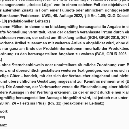
ine sogenannte „dreiste Lüge“ vor. In einem solchen Fall der objektiven 
rläuternden Zusatz in Form einer Fußnote oder ähnlichem richtiggeste
Bornkamm/Feddersen, UWG, 40. Auflage 2022, § 5 Rn. 1.89; OLG Düsseldor
– 10) (redaktioneller Leitsatz)
nderen Fällen, in denen eine blickfangmäßig herausgestellte Angabe in e
afte Vorstellung vermittelt, kann der dadurch veranlasste Irrtum durch 
hlossen werden, der selbst am Blickfang teilhat (BGH, GRUR 2016, 207 Rn
orbene Artikel zusammen mit weiteren Artikeln abgebildet wird, ohne di
s nur ganz am Ende der Produktinformationen innerhalb der Produktbes
rdnung zu den herausgestellten Angaben zu wahren (BGH, GRUR 2003, 249
z)
h ohne Sternchenhinweis oder unmittelbare räumliche Zuordnung zum B
urz und übersichtlich gestalteten weiteren Text genügen, wenn es sich
elige Güter – handelt, mit der sich der Verbraucher eingehend und nicht 
 und übersichtlichen Gestaltung insgesamt zur Kenntnis nehmen wird (
tt). Die Annahme, der Verbraucher werde die Einschränkung einer blic
dere Aussage in der Werbung erkennen, zu der er nicht durch einen kl
ngmäßig herausgestellten Aussage hingeführt wird, ist jedoch nur unte
20 Rn. 24 – Festzins Plus). (Rn. 12) (redaktioneller Leitsatz)
wort:
ung
anz: