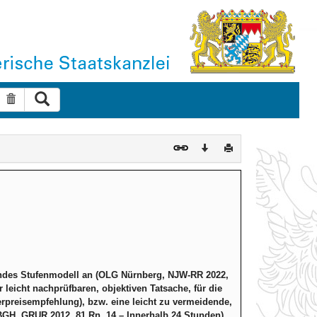
Suche ausführen
Suche zurücksetzen
Download
Drucken
lgendes Stufenmodell an (OLG Nürnberg, NJW-RR 2022,
 leicht nachprüfbaren, objektiven Tatsache, für die
erpreisempfehlung), bzw. eine leicht zu vermeidende,
 BGH, GRUR 2012, 81 Rn. 14 – Innerhalb 24 Stunden),