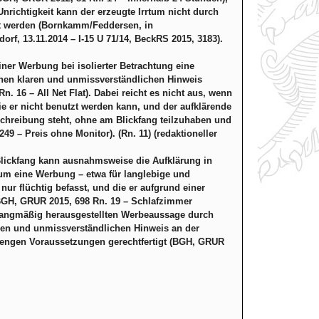
Unrichtigkeit kann der erzeugte Irrtum nicht durch
llt werden (Bornkamm/Feddersen, in
f, 13.11.2014 – I-15 U 71/14, BeckRS 2015, 3183).
iner Werbung bei isolierter Betrachtung eine
einen klaren und unmissverständlichen Hinweis
. 16 – All Net Flat). Dabei reicht es nicht aus, wenn
e er nicht benutzt werden kann, und der aufklärende
chreibung steht, ohne am Blickfang teilzuhaben und
 – Preis ohne Monitor). (Rn. 11) (redaktioneller
lickfang kann ausnahmsweise die Aufklärung in
 um eine Werbung – etwa für langlebige und
nur flüchtig befasst, und die er aufgrund einer
BGH, GRUR 2015, 698 Rn. 19 – Schlafzimmer
kfangmäßig herausgestellten Werbeaussage durch
aren und unmissverständlichen Hinweis an der
r engen Voraussetzungen gerechtfertigt (BGH, GRUR