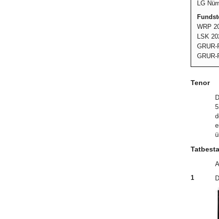
LG Nürn
Fundste
WRP 20
LSK 20
GRUR-R
GRUR-R
Tenor
D
5
d
e
ü
Tatbest
A
1
D