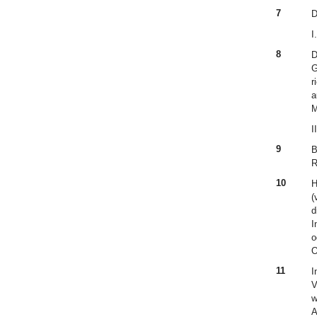
7
D
I.
8
D
G
r
a
M
II
9
B
R
10
H
(
d
I
o
O
11
I
V
w
A