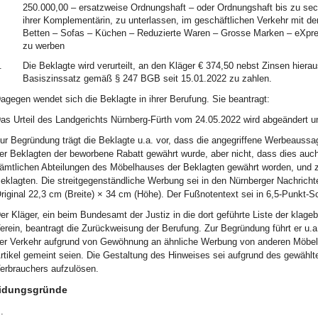
250.000,00 – ersatzweise Ordnungshaft – oder Ordnungshaft bis zu sec
ihrer Komplementärin, zu unterlassen, im geschäftlichen Verkehr mit d
Betten – Sofas – Küchen – Reduzierte Waren – Grosse Marken – eXpre
zu werben
.
Die Beklagte wird verurteilt, an den Kläger € 374,50 nebst Zinsen hier
Basiszinssatz gemäß § 247 BGB seit 15.01.2022 zu zahlen.
agegen wendet sich die Beklagte in ihrer Berufung. Sie beantragt:
as Urteil des Landgerichts Nürnberg-Fürth vom 24.05.2022 wird abgeändert u
ur Begründung trägt die Beklagte u.a. vor, dass die angegriffene Werbeaussa
er Beklagten der beworbene Rabatt gewährt wurde, aber nicht, dass dies auch f
ämtlichen Abteilungen des Möbelhauses der Beklagten gewährt worden, und 
eklagten. Die streitgegenständliche Werbung sei in den Nürnberger Nachrich
riginal 22,3 cm (Breite) × 34 cm (Höhe). Der Fußnotentext sei in 6,5-Punkt-
er Kläger, ein beim Bundesamt der Justiz in die dort geführte Liste der klage
erein, beantragt die Zurückweisung der Berufung. Zur Begründung führt er u
er Verkehr aufgrund von Gewöhnung an ähnliche Werbung von anderen Möbelhäu
rtikel gemeint seien. Die Gestaltung des Hinweises sei aufgrund des gewählt
erbrauchers aufzulösen.
idungsgründe
.