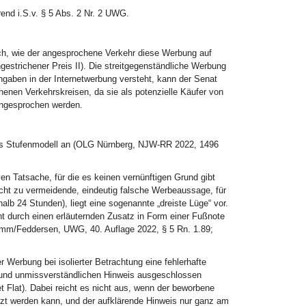
rend i.S.v. § 5 Abs. 2 Nr. 2 UWG.
nach, wie der angesprochene Verkehr diese Werbung auf
strichener Preis II). Die streitgegenständliche Werbung
Angaben in der Internetwerbung versteht, kann der Senat
enen Verkehrskreisen, da sie als potenzielle Käufer von
angesprochen werden.
endes Stufenmodell an (OLG Nürnberg, NJW-RR 2022, 1496
en Tatsache, für die es keinen vernünftigen Grund gibt
icht zu vermeidende, eindeutig falsche Werbeaussage, für
lb 24 Stunden), liegt eine sogenannte „dreiste Lüge“ vor.
cht durch einen erläuternden Zusatz in Form einer Fußnote
amm/Feddersen, UWG, 40. Auflage 2022, § 5 Rn. 1.89;
r Werbung bei isolierter Betrachtung eine fehlerhafte
en und unmissverständlichen Hinweis ausgeschlossen
 Flat). Dabei reicht es nicht aus, wenn der beworbene
utzt werden kann, und der aufklärende Hinweis nur ganz am