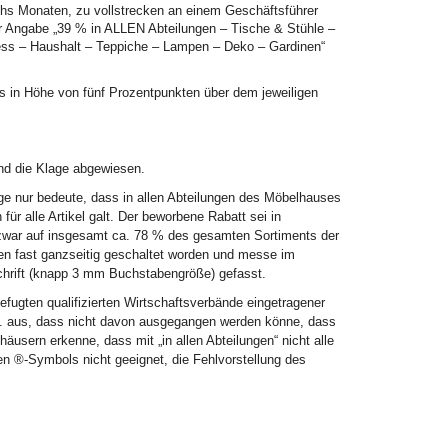
hs Monaten, zu vollstrecken an einem Geschäftsführer
er Angabe „39 % in ALLEN Abteilungen – Tische & Stühle –
ss – Haushalt – Teppiche – Lampen – Deko – Gardinen“
aus in Höhe von fünf Prozentpunkten über dem jeweiligen
nd die Klage abgewiesen.
ge nur bedeute, dass in allen Abteilungen des Möbelhauses
ür alle Artikel galt. Der beworbene Rabatt sei in
zwar auf insgesamt ca. 78 % des gesamten Sortiments der
ten fast ganzseitig geschaltet worden und messe im
Schrift (knapp 3 mm Buchstabengröße) gefasst.
befugten qualifizierten Wirtschaftsverbände eingetragener
.a. aus, dass nicht davon ausgegangen werden könne, dass
sern erkenne, dass mit „in allen Abteilungen“ nicht alle
en ®-Symbols nicht geeignet, die Fehlvorstellung des