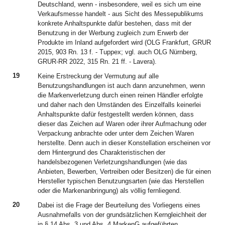
Deutschland, wenn - insbesondere, weil es sich um eine
Verkaufsmesse handelt - aus Sicht des Messepublikums
konkrete Anhaltspunkte dafür bestehen, dass mit der
Benutzung in der Werbung zugleich zum Erwerb der
Produkte im Inland aufgefordert wird (OLG Frankfurt, GRUR
2015, 903 Rn. 13 f. - Tuppex; vgl. auch OLG Nürnberg,
GRUR-RR 2022, 315 Rn. 21 ff. - Lavera).
19
Keine Erstreckung der Vermutung auf alle
Benutzungshandlungen ist auch dann anzunehmen, wenn
die Markenverletzung durch einen reinen Händler erfolgte
und daher nach den Umständen des Einzelfalls keinerlei
Anhaltspunkte dafür festgestellt werden können, dass
dieser das Zeichen auf Waren oder ihrer Aufmachung oder
Verpackung anbrachte oder unter dem Zeichen Waren
herstellte. Denn auch in dieser Konstellation erscheinen vor
dem Hintergrund des Charakteristischen der
handelsbezogenen Verletzungshandlungen (wie das
Anbieten, Bewerben, Vertreiben oder Besitzen) die für einen
Hersteller typischen Benutzungsarten (wie das Herstellen
oder die Markenanbringung) als völlig fernliegend.
20
Dabei ist die Frage der Beurteilung des Vorliegens eines
Ausnahmefalls von der grundsätzlichen Kerngleichheit der
in § 14 Abs. 3 und Abs. 4 MarkenG aufgeführten