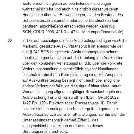
weitere rechtlich gleich zu beurteilende Handlungen
wahrscheinlich ist und auch hinsichtlich dieser weiteren
Handlungen über alle Einwendungen, die den Bestand des
Schadensersatzanspruchs oder seine Durchsetzbarkeit
berühren, abschließend entschieden werden kann (vgl.
BGH, GRUR 2006, 421 Rn. 47 f. - Markenparfümverkäufe).
38
2. Der auf spezialgesetzliche Anspruchsgrundlagen wie § 19
MarkenG gestützte Auskunftsanspruch ist ebenso wie der
aus § 242 BGB hergeleitete Auskunftsanspruch seinem
Inhalt nach grundsätzlich auf die Erteilung von Auskünften
über den konkreten Verletzungsfall, d.h. über die konkrete
Verletzungshandlung einschließlich solcher Handlungen
beschränkt, die ihr im Kern gleichartig sind. Ein Anspruch
auf Auskunftserteilung besteht nicht auch über mögliche
andere Verletzungsfälle, da dies darauf hinausliefe, unter
Vernachlässigung allgemein gültiger Beweislastregeln der
Ausforschung Tür und Tor zu öffnen (BGH, GRUR 2022,
1427 Rn. 120 - Elektronischer Pressespiegel II). Damit
bezieht sich im vorliegenden Fall der geltend gemachte
Auskunftsanspruch auf alle Tathandlungen, auf die sich der
Unterlassungsanspruch gemäß Ziffer 1. des
landgerichtlichen Urteils in der Fassung dieses
Berufungsurteils erstreckt.