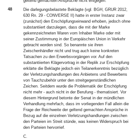
geltend gemachten Ansprüche nicht entgegen.
48
Die darlegungsbelastete Beklagte (vgl. BGH, GRUR 2012,
630 Rn. 29 - CONVERSE II) hatte in erster Instanz zwar
(zunächst) den Erschöpfungseinwand erhoben, jedoch ohne
substantiiert darzulegen, dass die mit der Marke
gekennzeichneten Waren vom Inhaber Marke oder mit
seiner Zustimmung in der Europäischen Union in Verkehr
gebracht worden sind. So benannte sie ihren
Zwischenhändler nicht und trug auch keine konkreten
Tatsachen zu den Erwerbsvorgängen vor. Auf den
substantiierten Klägervortrag in der Replik zur Erschöpfung
erklärte die Beklagte jedoch ein Teilanerkenntnis bezüglich
der Verletzungshandlungen des Anbietens und Bewerbens
von Tauchzubehör unter den streitgegenständlichen
Zeichen. Seitdem wurde die Problematik der Erschöpfung
nicht mehr - auch nicht in der Berufung - thematisiert. Vor
diesem Hintergrund betonte der Senat in der mündlichen
Verhandlung mehrfach, dass im vorliegenden Fall allein die
Frage der Reichweite der geltend gemachten Ansprüche in
Bezug auf die einzelnen Verletzungshandlungen zwischen
den Parteien im Streit stünde, was keinen Widerspruch bei
den Parteien hervorrief.
C.