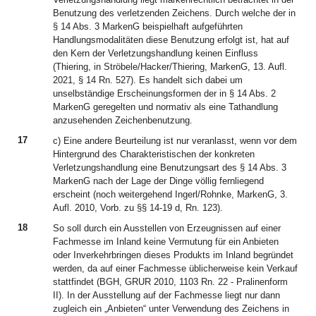
Benutzung des verletzenden Zeichens. Durch welche der in
§ 14 Abs. 3 MarkenG beispielhaft aufgeführten
Handlungsmodalitäten diese Benutzung erfolgt ist, hat auf
den Kern der Verletzungshandlung keinen Einfluss
(Thiering, in Ströbele/Hacker/Thiering, MarkenG, 13. Aufl.
2021, § 14 Rn. 527). Es handelt sich dabei um
unselbständige Erscheinungsformen der in § 14 Abs. 2
MarkenG geregelten und normativ als eine Tathandlung
anzusehenden Zeichenbenutzung.
17
c) Eine andere Beurteilung ist nur veranlasst, wenn vor dem
Hintergrund des Charakteristischen der konkreten
Verletzungshandlung eine Benutzungsart des § 14 Abs. 3
MarkenG nach der Lage der Dinge völlig fernliegend
erscheint (noch weitergehend Ingerl/Rohnke, MarkenG, 3.
Aufl. 2010, Vorb. zu §§ 14-19 d, Rn. 123).
18
So soll durch ein Ausstellen von Erzeugnissen auf einer
Fachmesse im Inland keine Vermutung für ein Anbieten
oder Inverkehrbringen dieses Produkts im Inland begründet
werden, da auf einer Fachmesse üblicherweise kein Verkauf
stattfindet (BGH, GRUR 2010, 1103 Rn. 22 - Pralinenform
II). In der Ausstellung auf der Fachmesse liegt nur dann
zugleich ein „Anbieten“ unter Verwendung des Zeichens in