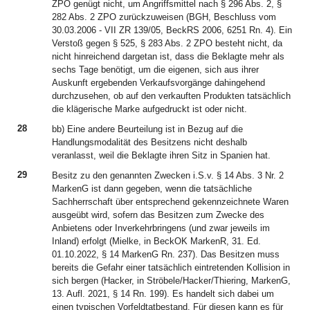
ZPO genügt nicht, um Angriffsmittel nach § 296 Abs. 2, §
282 Abs. 2 ZPO zurückzuweisen (BGH, Beschluss vom
30.03.2006 - VII ZR 139/05, BeckRS 2006, 6251 Rn. 4). Ein
Verstoß gegen § 525, § 283 Abs. 2 ZPO besteht nicht, da
nicht hinreichend dargetan ist, dass die Beklagte mehr als
sechs Tage benötigt, um die eigenen, sich aus ihrer
Auskunft ergebenden Verkaufsvorgänge dahingehend
durchzusehen, ob auf den verkauften Produkten tatsächlich
die klägerische Marke aufgedruckt ist oder nicht.
28
bb) Eine andere Beurteilung ist in Bezug auf die
Handlungsmodalität des Besitzens nicht deshalb
veranlasst, weil die Beklagte ihren Sitz in Spanien hat.
29
Besitz zu den genannten Zwecken i.S.v. § 14 Abs. 3 Nr. 2
MarkenG ist dann gegeben, wenn die tatsächliche
Sachherrschaft über entsprechend gekennzeichnete Waren
ausgeübt wird, sofern das Besitzen zum Zwecke des
Anbietens oder Inverkehrbringens (und zwar jeweils im
Inland) erfolgt (Mielke, in BeckOK MarkenR, 31. Ed.
01.10.2022, § 14 MarkenG Rn. 237). Das Besitzen muss
bereits die Gefahr einer tatsächlich eintretenden Kollision in
sich bergen (Hacker, in Ströbele/Hacker/Thiering, MarkenG,
13. Aufl. 2021, § 14 Rn. 199). Es handelt sich dabei um
einen typischen Vorfeldtatbestand. Für diesen kann es für