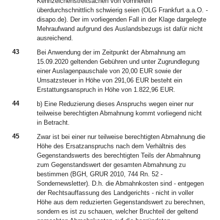
Kennzeichenstreitsachen von vornherein
überdurchschnittlich schwierig seien (OLG Frankfurt a.a.O. -
disapo.de). Der im vorliegenden Fall in der Klage dargelegte
Mehraufwand aufgrund des Auslandsbezugs ist dafür nicht
ausreichend.
43
Bei Anwendung der im Zeitpunkt der Abmahnung am
15.09.2020 geltenden Gebühren und unter Zugrundlegung
einer Auslagenpauschale von 20,00 EUR sowie der
Umsatzsteuer in Höhe von 291,06 EUR besteht ein
Erstattungsanspruch in Höhe von 1.822,96 EUR.
44
b) Eine Reduzierung dieses Anspruchs wegen einer nur
teilweise berechtigten Abmahnung kommt vorliegend nicht
in Betracht.
45
Zwar ist bei einer nur teilweise berechtigten Abmahnung die
Höhe des Ersatzanspruchs nach dem Verhältnis des
Gegenstandswerts des berechtigten Teils der Abmahnung
zum Gegenstandswert der gesamten Abmahnung zu
bestimmen (BGH, GRUR 2010, 744 Rn. 52 -
Sondernewsletter). D.h. die Abmahnkosten sind - entgegen
der Rechtsauffassung des Landgerichts - nicht in voller
Höhe aus dem reduzierten Gegenstandswert zu berechnen,
sondern es ist zu schauen, welcher Bruchteil der geltend