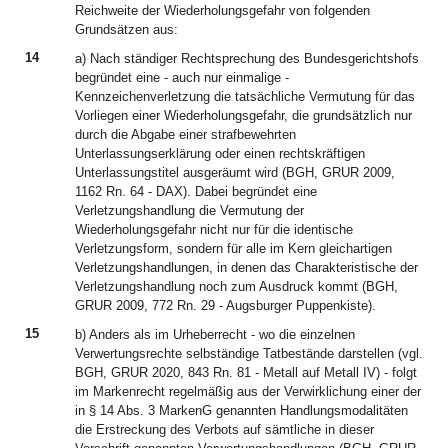
Reichweite der Wiederholungsgefahr von folgenden
Grundsätzen aus:
14
a) Nach ständiger Rechtsprechung des Bundesgerichtshofs
begründet eine - auch nur einmalige -
Kennzeichenverletzung die tatsächliche Vermutung für das
Vorliegen einer Wiederholungsgefahr, die grundsätzlich nur
durch die Abgabe einer strafbewehrten
Unterlassungserklärung oder einen rechtskräftigen
Unterlassungstitel ausgeräumt wird (BGH, GRUR 2009,
1162 Rn. 64 - DAX). Dabei begründet eine
Verletzungshandlung die Vermutung der
Wiederholungsgefahr nicht nur für die identische
Verletzungsform, sondern für alle im Kern gleichartigen
Verletzungshandlungen, in denen das Charakteristische der
Verletzungshandlung noch zum Ausdruck kommt (BGH,
GRUR 2009, 772 Rn. 29 - Augsburger Puppenkiste).
15
b) Anders als im Urheberrecht - wo die einzelnen
Verwertungsrechte selbständige Tatbestände darstellen (vgl.
BGH, GRUR 2020, 843 Rn. 81 - Metall auf Metall IV) - folgt
im Markenrecht regelmäßig aus der Verwirklichung einer der
in § 14 Abs. 3 MarkenG genannten Handlungsmodalitäten
die Erstreckung des Verbots auf sämtliche in dieser