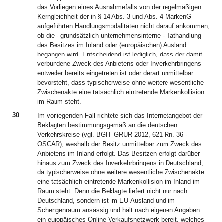
das Vorliegen eines Ausnahmefalls von der regelmäßigen
Kerngleichheit der in § 14 Abs. 3 und Abs. 4 MarkenG
aufgeführten Handlungsmodalitäten nicht darauf ankommen,
ob die - grundsätzlich unternehmensinterne - Tathandlung
des Besitzes im Inland oder (europäischen) Ausland
begangen wird. Entscheidend ist lediglich, dass der damit
verbundene Zweck des Anbietens oder Inverkehrbringens
entweder bereits eingetreten ist oder derart unmittelbar
bevorsteht, dass typischerweise ohne weitere wesentliche
Zwischenakte eine tatsächlich eintretende Markenkollision
im Raum steht.
30
Im vorliegenden Fall richtete sich das Internetangebot der
Beklagten bestimmungsgemäß an die deutschen
Verkehrskreise (vgl. BGH, GRUR 2012, 621 Rn. 36 -
OSCAR), weshalb der Besitz unmittelbar zum Zweck des
Anbietens im Inland erfolgt. Das Besitzen erfolgt darüber
hinaus zum Zweck des Inverkehrbringens in Deutschland,
da typischerweise ohne weitere wesentliche Zwischenakte
eine tatsächlich eintretende Markenkollision im Inland im
Raum steht. Denn die Beklagte liefert nicht nur nach
Deutschland, sondern ist im EU-Ausland und im
Schengenraum ansässig und hält nach eigenen Angaben
ein europäisches Online-Verkaufsnetzwerk bereit, welches