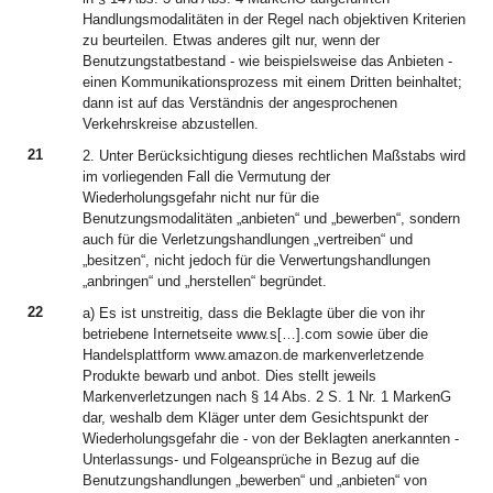
Handlungsmodalitäten in der Regel nach objektiven Kriterien
zu beurteilen. Etwas anderes gilt nur, wenn der
Benutzungstatbestand - wie beispielsweise das Anbieten -
einen Kommunikationsprozess mit einem Dritten beinhaltet;
dann ist auf das Verständnis der angesprochenen
Verkehrskreise abzustellen.
21
2. Unter Berücksichtigung dieses rechtlichen Maßstabs wird
im vorliegenden Fall die Vermutung der
Wiederholungsgefahr nicht nur für die
Benutzungsmodalitäten „anbieten“ und „bewerben“, sondern
auch für die Verletzungshandlungen „vertreiben“ und
„besitzen“, nicht jedoch für die Verwertungshandlungen
„anbringen“ und „herstellen“ begründet.
22
a) Es ist unstreitig, dass die Beklagte über die von ihr
betriebene Internetseite www.s[…].com sowie über die
Handelsplattform www.amazon.de markenverletzende
Produkte bewarb und anbot. Dies stellt jeweils
Markenverletzungen nach § 14 Abs. 2 S. 1 Nr. 1 MarkenG
dar, weshalb dem Kläger unter dem Gesichtspunkt der
Wiederholungsgefahr die - von der Beklagten anerkannten -
Unterlassungs- und Folgeansprüche in Bezug auf die
Benutzungshandlungen „bewerben“ und „anbieten“ von