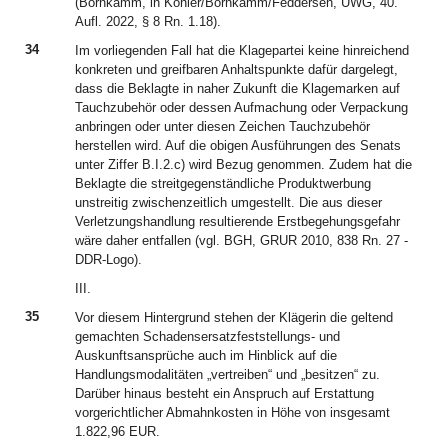
(Bornkamm, in Köhler/Bornkamm/Feddersen, UWG, 40.
Aufl. 2022, § 8 Rn. 1.18).
34
Im vorliegenden Fall hat die Klagepartei keine hinreichend
konkreten und greifbaren Anhaltspunkte dafür dargelegt,
dass die Beklagte in naher Zukunft die Klagemarken auf
Tauchzubehör oder dessen Aufmachung oder Verpackung
anbringen oder unter diesen Zeichen Tauchzubehör
herstellen wird. Auf die obigen Ausführungen des Senats
unter Ziffer B.I.2.c) wird Bezug genommen. Zudem hat die
Beklagte die streitgegenständliche Produktwerbung
unstreitig zwischenzeitlich umgestellt. Die aus dieser
Verletzungshandlung resultierende Erstbegehungsgefahr
wäre daher entfallen (vgl. BGH, GRUR 2010, 838 Rn. 27 -
DDR-Logo).
III.
35
Vor diesem Hintergrund stehen der Klägerin die geltend
gemachten Schadensersatzfeststellungs- und
Auskunftsansprüche auch im Hinblick auf die
Handlungsmodalitäten „vertreiben“ und „besitzen“ zu.
Darüber hinaus besteht ein Anspruch auf Erstattung
vorgerichtlicher Abmahnkosten in Höhe von insgesamt
1.822,96 EUR.