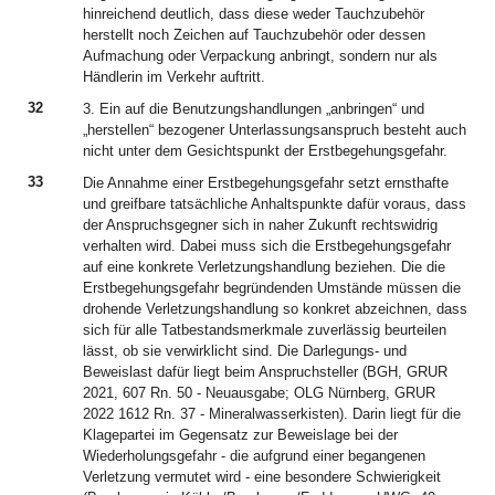
hinreichend deutlich, dass diese weder Tauchzubehör
herstellt noch Zeichen auf Tauchzubehör oder dessen
Aufmachung oder Verpackung anbringt, sondern nur als
Händlerin im Verkehr auftritt.
32
3. Ein auf die Benutzungshandlungen „anbringen“ und
„herstellen“ bezogener Unterlassungsanspruch besteht auch
nicht unter dem Gesichtspunkt der Erstbegehungsgefahr.
33
Die Annahme einer Erstbegehungsgefahr setzt ernsthafte
und greifbare tatsächliche Anhaltspunkte dafür voraus, dass
der Anspruchsgegner sich in naher Zukunft rechtswidrig
verhalten wird. Dabei muss sich die Erstbegehungsgefahr
auf eine konkrete Verletzungshandlung beziehen. Die die
Erstbegehungsgefahr begründenden Umstände müssen die
drohende Verletzungshandlung so konkret abzeichnen, dass
sich für alle Tatbestandsmerkmale zuverlässig beurteilen
lässt, ob sie verwirklicht sind. Die Darlegungs- und
Beweislast dafür liegt beim Anspruchsteller (BGH, GRUR
2021, 607 Rn. 50 - Neuausgabe; OLG Nürnberg, GRUR
2022 1612 Rn. 37 - Mineralwasserkisten). Darin liegt für die
Klagepartei im Gegensatz zur Beweislage bei der
Wiederholungsgefahr - die aufgrund einer begangenen
Verletzung vermutet wird - eine besondere Schwierigkeit