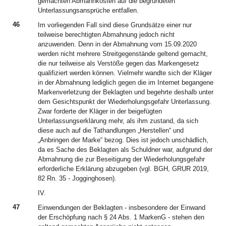
gemachten Abmahnkosten auf die begründeten
Unterlassungsansprüche entfallen.
46
Im vorliegenden Fall sind diese Grundsätze einer nur
teilweise berechtigten Abmahnung jedoch nicht
anzuwenden. Denn in der Abmahnung vom 15.09.2020
werden nicht mehrere Streitgegenstände geltend gemacht,
die nur teilweise als Verstöße gegen das Markengesetz
qualifiziert werden können. Vielmehr wandte sich der Kläger
in der Abmahnung lediglich gegen die im Internet begangene
Markenverletzung der Beklagten und begehrte deshalb unter
dem Gesichtspunkt der Wiederholungsgefahr Unterlassung.
Zwar forderte der Kläger in der beigefügten
Unterlassungserklärung mehr, als ihm zustand, da sich
diese auch auf die Tathandlungen „Herstellen“ und
„Anbringen der Marke“ bezog. Dies ist jedoch unschädlich,
da es Sache des Beklagten als Schuldner war, aufgrund der
Abmahnung die zur Beseitigung der Wiederholungsgefahr
erforderliche Erklärung abzugeben (vgl. BGH, GRUR 2019,
82 Rn. 35 - Jogginghosen).
IV.
47
Einwendungen der Beklagten - insbesondere der Einwand
der Erschöpfung nach § 24 Abs. 1 MarkenG - stehen den