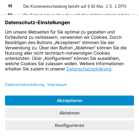
49
Die Kostenentscheidung beruht auf § 92 Abs. 1 S. 1 ZPO.
50
Die Entscheidung über die vorläufige Vollstreckbarkeit folgt
aus § 708 Nr. 1, Nr. 10, § 709, § 711 ZPO.
51
Die Festsetzung des Streitwerts erfolgte in Anwendung von
§ 3 ZPO, § 51 Abs. 1 GKG. Die Parteien haben sich weder
gegen die Streitwertfestsetzung des Landgerichts in Höhe
von insgesamt 57.000,00 EUR noch gegen die
erstinstanzliche Einschätzung, dass der Streitwert für die
im Teil-Anerkenntnisurteil zugesprochenen Tathandlungen
Anbieten und Bewerben 19.000,00 EUR beträgt, gewandt.
52
Die Revision ist nach § 543 Abs. 1 Nr. 1 ZPO zuzulassen,
da die Rechtssache grundsätzliche Bedeutung hat (§ 543
Abs. 2 S. 1 Nr. 1 ZPO). Die Frage, auf welche
Tathandlungen gemäß § 14 Abs. 3 und 4 MarkenG sich die
Vermutung der Wiederholungsgefahr erstreckt, ist
höchstrichterlich nicht entschieden und wirft
entscheidungserhebliche, klärungsbedürftige und
klärungsfähige Rechtsfragen auf, die sich über den
Einzelfall hinaus in einer unbestimmten Vielzahl von Fällen
stellen können und deshalb für die Allgemeinheit von
besonderer Bedeutung sind.