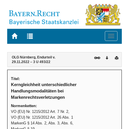
Zur
Zur
Toggle
Startseite
Trefferliste
navigati
von
der
BAYERN.RECHT
letzten
Navigation
Inhalt
OLG Nürnberg, Endurteil v.
Download
Druck
Suche
29.11.2022 – 3 U 493/22
Titel:
Kerngleichheit unterschiedlicher
Handlungsmodalitäten bei
Markenrechtsverletzungen
Normenketten:
VO (EU) Nr. 1215/2012 Art. 7 Nr. 2,
VO (EU) Nr. 1215/2012 Art. 26 Abs. 1
MarkenG § 14 Abs. 2, Abs. 3, Abs. 6,
MarkenG § 19,