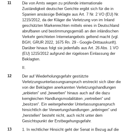
11
Die von Amts wegen zu prüfende internationale
Zuständigkeit deutscher Gerichte ergibt sich für die in
Spanien ansässige Beklagte aus Art. 7 Nr. 2 VO (EU) Nr.
1215/2012, da der Kläger die Verletzung von im Inland
geschützten Markenrechten mittels eines in Deutschland
abrufbaren und bestimmungsgemäß an den inländischen
Verkehr gerichteten Internetangebots geltend macht (vgl.
BGH, GRUR 2022, 1675 Rn. 29 - Google-Drittauskunft).
Darüber hinaus folgt sie jedenfalls aus Art. 26 Abs. 1 VO
(EU) 1215/2012 aufgrund der rügelosen Einlassung der
Beklagten.
II.
12
Der auf Wiederholungsgefahr gestützte
Verletzungsunterlassungsanspruch erstreckt sich über die
von der Beklagten anerkannten Verletzungshandlungen
„anbieten“ und „bewerben“ hinaus auch auf die dazu
kerngleichen Handlungsmodalitäten „vertreiben“ und
„besitzen“. Ein weitergehender Unterlassungsanspruch
hinsichtlich der Verwertungshandlungen „anbringen“ und
„herstellen“ besteht nicht, auch nicht unter dem
Gesichtspunkt der Erstbegehungsgefahr.
13
1. In rechtlicher Hinsicht geht der Senat in Bezug auf die