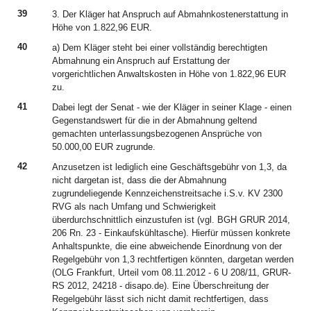
39
3. Der Kläger hat Anspruch auf Abmahnkostenerstattung in
Höhe von 1.822,96 EUR.
40
a) Dem Kläger steht bei einer vollständig berechtigten
Abmahnung ein Anspruch auf Erstattung der
vorgerichtlichen Anwaltskosten in Höhe von 1.822,96 EUR
zu.
41
Dabei legt der Senat - wie der Kläger in seiner Klage - einen
Gegenstandswert für die in der Abmahnung geltend
gemachten unterlassungsbezogenen Ansprüche von
50.000,00 EUR zugrunde.
42
Anzusetzen ist lediglich eine Geschäftsgebühr von 1,3, da
nicht dargetan ist, dass die der Abmahnung
zugrundeliegende Kennzeichenstreitsache i.S.v. KV 2300
RVG als nach Umfang und Schwierigkeit
überdurchschnittlich einzustufen ist (vgl. BGH GRUR 2014,
206 Rn. 23 - Einkaufskühltasche). Hierfür müssen konkrete
Anhaltspunkte, die eine abweichende Einordnung von der
Regelgebühr von 1,3 rechtfertigen könnten, dargetan werden
(OLG Frankfurt, Urteil vom 08.11.2012 - 6 U 208/11, GRUR-
RS 2012, 24218 - disapo.de). Eine Überschreitung der
Regelgebühr lässt sich nicht damit rechtfertigen, dass