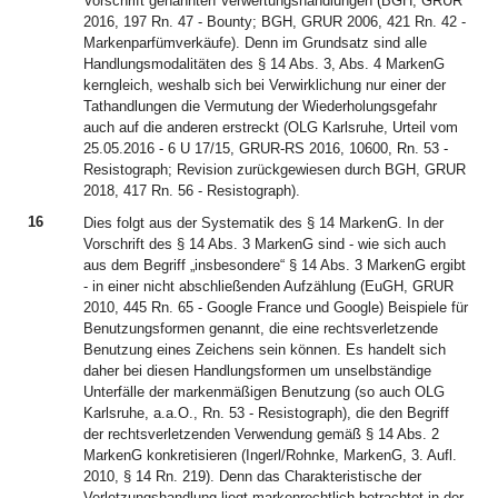
Vorschrift genannten Verwertungshandlungen (BGH, GRUR
2016, 197 Rn. 47 - Bounty; BGH, GRUR 2006, 421 Rn. 42 -
Markenparfümverkäufe). Denn im Grundsatz sind alle
Handlungsmodalitäten des § 14 Abs. 3, Abs. 4 MarkenG
kerngleich, weshalb sich bei Verwirklichung nur einer der
Tathandlungen die Vermutung der Wiederholungsgefahr
auch auf die anderen erstreckt (OLG Karlsruhe, Urteil vom
25.05.2016 - 6 U 17/15, GRUR-RS 2016, 10600, Rn. 53 -
Resistograph; Revision zurückgewiesen durch BGH, GRUR
2018, 417 Rn. 56 - Resistograph).
16
Dies folgt aus der Systematik des § 14 MarkenG. In der
Vorschrift des § 14 Abs. 3 MarkenG sind - wie sich auch
aus dem Begriff „insbesondere“ § 14 Abs. 3 MarkenG ergibt
- in einer nicht abschließenden Aufzählung (EuGH, GRUR
2010, 445 Rn. 65 - Google France und Google) Beispiele für
Benutzungsformen genannt, die eine rechtsverletzende
Benutzung eines Zeichens sein können. Es handelt sich
daher bei diesen Handlungsformen um unselbständige
Unterfälle der markenmäßigen Benutzung (so auch OLG
Karlsruhe, a.a.O., Rn. 53 - Resistograph), die den Begriff
der rechtsverletzenden Verwendung gemäß § 14 Abs. 2
MarkenG konkretisieren (Ingerl/Rohnke, MarkenG, 3. Aufl.
2010, § 14 Rn. 219). Denn das Charakteristische der
Verletzungshandlung liegt markenrechtlich betrachtet in der