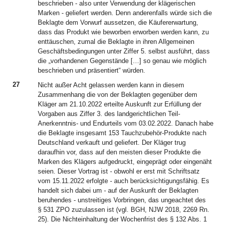
beschrieben - also unter Verwendung der klägerischen
Marken - geliefert werden. Denn anderenfalls würde sich die
Beklagte dem Vorwurf aussetzen, die Käufererwartung,
dass das Produkt wie beworben erworben werden kann, zu
enttäuschen, zumal die Beklagte in ihren Allgemeinen
Geschäftsbedingungen unter Ziffer 5. selbst ausführt, dass
die „vorhandenen Gegenstände […] so genau wie möglich
beschrieben und präsentiert“ würden.
27
Nicht außer Acht gelassen werden kann in diesem
Zusammenhang die von der Beklagten gegenüber dem
Kläger am 21.10.2022 erteilte Auskunft zur Erfüllung der
Vorgaben aus Ziffer 3. des landgerichtlichen Teil-
Anerkenntnis- und Endurteils vom 03.02.2022. Danach habe
die Beklagte insgesamt 153 Tauchzubehör-Produkte nach
Deutschland verkauft und geliefert. Der Kläger trug
daraufhin vor, dass auf den meisten dieser Produkte die
Marken des Klägers aufgedruckt, eingeprägt oder eingenäht
seien. Dieser Vortrag ist - obwohl er erst mit Schriftsatz
vom 15.11.2022 erfolgte - auch berücksichtigungsfähig. Es
handelt sich dabei um - auf der Auskunft der Beklagten
beruhendes - unstreitiges Vorbringen, das ungeachtet des
§ 531 ZPO zuzulassen ist (vgl. BGH, NJW 2018, 2269 Rn.
25). Die Nichteinhaltung der Wochenfrist des § 132 Abs. 1