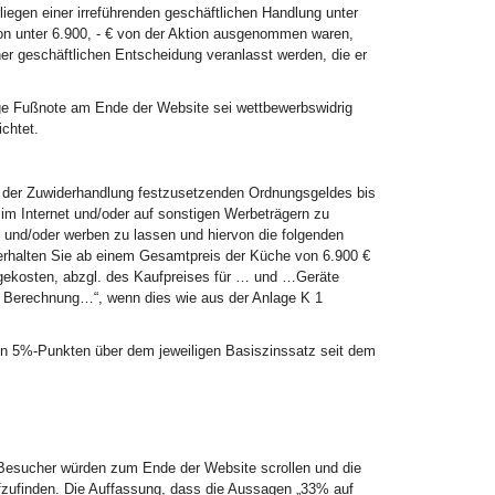
liegen einer irreführenden geschäftlichen Handlung unter
n unter 6.900, - € von der Aktion ausgenommen waren,
er geschäftlichen Entscheidung veranlasst werden, die er
ige Fußnote am Ende der Website sei wettbewerbswidrig
chtet.
all der Zuwiderhandlung festzusetzenden Ordnungsgeldes bis
im Internet und/oder auf sonstigen Werbeträgern zu
und/oder werben zu lassen und hiervon die folgenden
rhalten Sie ab einem Gesamtpreis der Küche von 6.900 €
gekosten, abzgl. des Kaufpreises für … und …Geräte
e Berechnung…“, wenn dies wie aus der Anlage K 1
von 5%-Punkten über dem jeweiligen Basiszinssatz seit dem
e-Besucher würden zum Ende der Website scrollen und die
ufzufinden. Die Auffassung, dass die Aussagen „33% auf