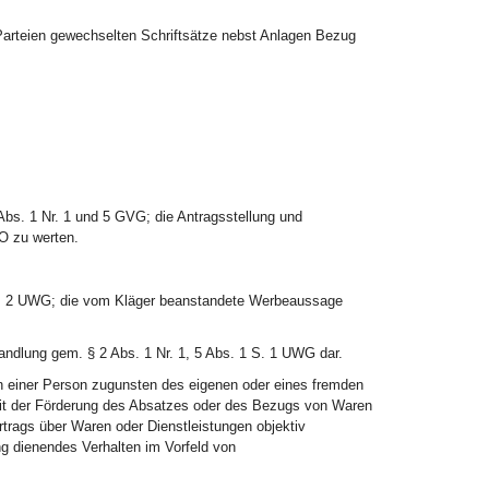
 Parteien gewechselten Schriftsätze nebst Anlagen Bezug
Abs. 1 Nr. 1 und 5 GVG; die Antragsstellung und
O zu werten.
Ziff. 2 UWG; die vom Kläger beanstandete Werbeaussage
 Handlung gem. § 2 Abs. 1 Nr. 1, 5 Abs. 1 S. 1 UWG dar.
n einer Person zugunsten des eigenen oder eines fremden
it der Förderung des Absatzes oder des Bezugs von Waren
trags über Waren oder Dienstleistungen objektiv
g dienendes Verhalten im Vorfeld von