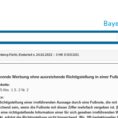
berg-Fürth, Endurteil v. 24.02.2022 – 3 HK O 6313/21
hrende Werbung ohne ausreichende Richtigstellung in einer Fuß
kette:
 Abs. 1 S. 2 Nr. 2
ze:
Richtigstellung einer irreführenden Aussage durch eine Fußnote, die mit 
chend sein, wenn die Fußnote mit dieser Ziffer mehrfach vergeben ist. (Rn
 eine richtigstellende Information einer für sich gesehen irreführend
kt, erfolgt die Richtigstellung nicht hinreichend. (Rn. 28) (redaktioneller 