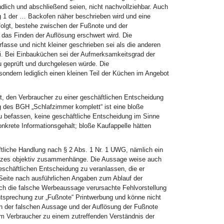
lich und abschließend seien, nicht nachvollziehbar. Auch
 1 der … Backofen näher beschrieben wird und eine
folgt, bestehe zwischen der Fußnote und der
 das Finden der Auflösung erschwert wird. Die
rfasse und nicht kleiner geschrieben sei als die anderen
sei. Bei Einbauküchen sei der Aufmerksamkeitsgrad der
 geprüft und durchgelesen würde. Die
sondern lediglich einen kleinen Teil der Küchen im Angebot
et, den Verbraucher zu einer geschäftlichen Entscheidung
ng des BGH „Schlafzimmer komplett“ ist eine bloße
u befassen, keine geschäftliche Entscheidung im Sinne
konkrete Informationsgehalt; bloße Kaufappelle hätten
ftliche Handlung nach § 2 Abs. 1 Nr. 1 UWG, nämlich ein
atzes objektiv zusammenhänge. Die Aussage weise auch
eschäftlichen Entscheidung zu veranlassen, die er
 Seite nach ausführlichen Angaben zum Ablauf der
rch die falsche Werbeaussage verursachte Fehlvorstellung
tsprechung zur „Fußnote“ Printwerbung und könne nicht
en der falschen Aussage und der Auflösung der Fußnote
m Verbraucher zu einem zutreffenden Verständnis der