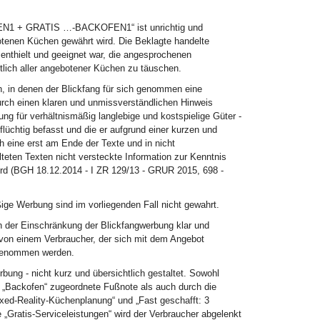
EN1 + GRATIS …-BACKOFEN1“ ist unrichtig und
botenen Küchen gewährt wird. Die Beklagte handelte
nthielt und geeignet war, die angesprochenen
tlich aller angebotener Küchen zu täuschen.
, in denen der Blickfang für sich genommen eine
durch einen klaren und unmissverständlichen Hinweis
ng für verhältnismäßig langlebige und kostspielige Güter -
lüchtig befasst und die er aufgrund einer kurzen und
h eine erst am Ende der Texte und in nicht
lteten Texten nicht versteckte Information zur Kenntnis
wird (BGH 18.12.2014 - I ZR 129/13 - GRUR 2015, 698 -
ige Werbung sind im vorliegenden Fall nicht gewahrt.
h der Einschränkung der Blickfangwerbung klar und
t von einem Verbraucher, der sich mit dem Angebot
s genommen werden.
ung - nicht kurz und übersichtlich gestaltet. Sowohl
 „Backofen“ zugeordnete Fußnote als auch durch die
xed-Reality-Küchenplanung“ und „Fast geschafft: 3
e „Gratis-Serviceleistungen“ wird der Verbraucher abgelenkt