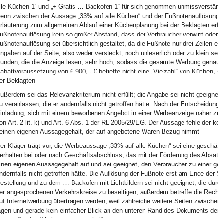
lle Küchen 1“ und „+ Gratis … Backofen 1“ für sich genommen unmissverständ
enn zwischen der Aussage „33% auf alle Küchen“ und der Fußnotenauflösung
rläuterung zum allgemeinen Ablauf einer Küchenplanung bei der Beklagten er
ußnotenauflösung kein so großer Abstand, dass der Verbraucher verwirrt oder
ußnotenauflösung sei übersichtlich gestaltet, da die Fußnote nur drei Zeilen e
ngaben auf der Seite, also weder versteckt, noch unleserlich oder zu klein 
unden, die die Anzeige lesen, sehr hoch, sodass die gesamte Werbung genau
abattvoraussetzung von 6.900, - € betreffe nicht eine „Vielzahl“ von Küchen, 
er Beklagten.
ußerdem sei das Relevanzkriterium nicht erfüllt; die Angabe sei nicht geeign
u veranlassen, die er andernfalls nicht getroffen hätte. Nach der Entscheidu
inladung, sich mit einem beworbenen Angebot in einer Werbeanzeige näher z
on Art. 2 lit. k) und Art. 6 Abs. 1 der RL 2005/29/EG. Der Aussage fehle der 
einen eigenen Aussagegehalt, der auf angebotene Waren Bezug nimmt.
er Kläger trägt vor, die Werbeaussage „33% auf alle Küchen“ sei eine geschä
erhalten bei oder nach Geschäftsabschluss, das mit der Förderung des Abs
inen eigenen Aussagegehalt auf und sei geeignet, den Verbraucher zu einer g
ndernfalls nicht getroffen hätte. Die Auflösung der Fußnote erst am Ende der
estellung und zu dem …-Backofen mit Lichtbildern sei nicht geeignet, die du
er angesprochenen Verkehrskreise zu beseitigen; außerdem betreffe die Rech
uf Internetwerbung übertragen werden, weil zahlreiche weitere Seiten zwisch
ägen und gerade kein einfacher Blick an den unteren Rand des Dokuments de