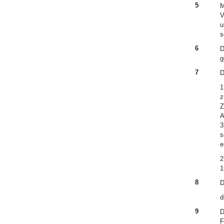
5
M
V
u
s
6
D
g
7
D
1
z
Z
A
3
s
e
2
1
8
D
d
9
D
F