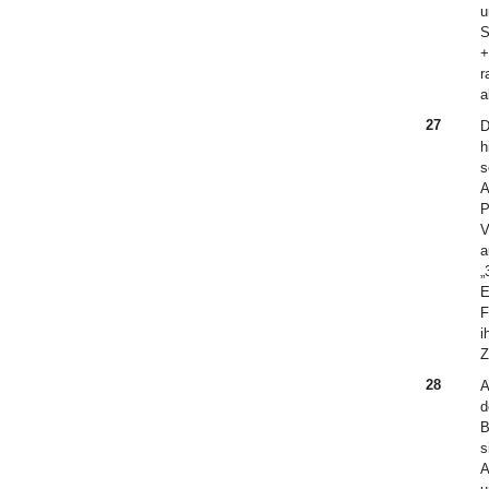
u
S
+
r
a
27
D
h
s
A
P
V
a
„
E
F
i
Z
28
A
d
B
s
A