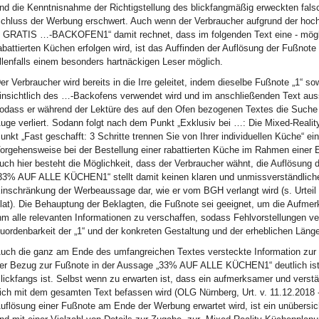
nd die Kenntnisnahme der Richtigstellung des blickfangmäßig erweckten fa
chluss der Werbung erschwert. Auch wenn der Verbraucher aufgrund der ho
 GRATIS …-BACKOFEN1“ damit rechnet, dass im folgenden Text eine - möglic
abattierten Küchen erfolgen wird, ist das Auffinden der Auflösung der Fußnot
llenfalls einem besonders hartnäckigen Leser möglich.
er Verbraucher wird bereits in die Irre geleitet, indem dieselbe Fußnote „1“ s
insichtlich des …-Backofens verwendet wird und im anschließenden Text auss
odass er während der Lektüre des auf den Ofen bezogenen Textes die Such
uge verliert. Sodann folgt nach dem Punkt „Exklusiv bei …: Die Mixed-Real
unkt „Fast geschafft: 3 Schritte trennen Sie von Ihrer individuellen Küche“ eine
orgehensweise bei der Bestellung einer rabattierten Küche im Rahmen einer 
uch hier besteht die Möglichkeit, dass der Verbraucher wähnt, die Auflösung 
33% AUF ALLE KÜCHEN1“ stellt damit keinen klaren und unmissverständliche
inschränkung der Werbeaussage dar, wie er vom BGH verlangt wird (s. Urteil
lat). Die Behauptung der Beklagten, die Fußnote sei geeignet, um die Aufme
hm alle relevanten Informationen zu verschaffen, sodass Fehlvorstellungen ve
uordenbarkeit der „1“ und der konkreten Gestaltung und der erheblichen Läng
uch die ganz am Ende des umfangreichen Textes versteckte Information zur 
er Bezug zur Fußnote in der Aussage „33% AUF ALLE KÜCHEN1“ deutlich ist,
lickfangs ist. Selbst wenn zu erwarten ist, dass ein aufmerksamer und verst
ich mit dem gesamten Text befassen wird (OLG Nürnberg, Urt. v. 11.12.2018 - 3
uflösung einer Fußnote am Ende der Werbung erwartet wird, ist ein unübersicht