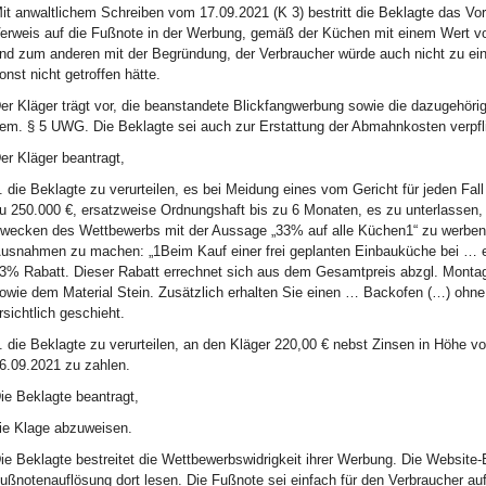
it anwaltlichem Schreiben vom 17.09.2021 (K 3) bestritt die Beklagte das Vor
erweis auf die Fußnote in der Werbung, gemäß der Küchen mit einem Wert vo
nd zum anderen mit der Begründung, der Verbraucher würde auch nicht zu ein
onst nicht getroffen hätte.
er Kläger trägt vor, die beanstandete Blickfangwerbung sowie die dazugehör
em. § 5 UWG. Die Beklagte sei auch zur Erstattung der Abmahnkosten verpfli
er Kläger beantragt,
. die Beklagte zu verurteilen, es bei Meidung eines vom Gericht für jeden F
u 250.000 €, ersatzweise Ordnungshaft bis zu 6 Monaten, es zu unterlassen, 
wecken des Wettbewerbs mit der Aussage „33% auf alle Küchen1“ zu werben 
usnahmen zu machen: „1Beim Kauf einer frei geplanten Einbauküche bei … e
3% Rabatt. Dieser Rabatt errechnet sich aus dem Gesamtpreis abzgl. Monta
owie dem Material Stein. Zusätzlich erhalten Sie einen … Backofen (…) ohn
rsichtlich geschieht.
. die Beklagte zu verurteilen, an den Kläger 220,00 € nebst Zinsen in Höhe 
6.09.2021 zu zahlen.
ie Beklagte beantragt,
ie Klage abzuweisen.
ie Beklagte bestreitet die Wettbewerbswidrigkeit ihrer Werbung. Die Websit
ußnotenauflösung dort lesen. Die Fußnote sei einfach für den Verbraucher a