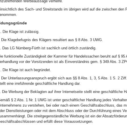
nzutreffenden Werbeaussage verhelfe.
insichtlich des Sach- und Streitstands im übrigen wird auf die zwischen den
enommen.
idungsgründe
. Die Klage ist zulässig.
. Die Klagebefugnis des Klägers resultiert aus § 8 Abs. 3 UWG.
I. Das LG Nürnberg-Fürth ist sachlich und örtlich zuständig.
ie funktionelle Zuständigkeit der Kammer für Handelssachen beruht auf § 95 
erhandlung vor der Vorsitzenden ist als Einverständnis gem. § 349 Abs. 3 ZP
. Die Klage ist auch begründet.
. Der Unterlassungsanspruch ergibt sich aus §§ 8 Abs. 1, 3, 5 Abs. 1 S. 2 
tellt eine irreführende geschäftliche Handlung dar.
. Die Werbung der Beklagten auf ihrer Internetseite stellt eine geschäftliche
emäß § 2 Abs. 1 Nr. 1 UWG ist unter geschäftlicher Handlung jedes Verhalte
nternehmens zu verstehen, bei oder nach einem Geschäftsabschluss, das m
der Dienstleistungen oder mit dem Abschluss oder der Durchführung eines Ver
usammenhängt. Die streitgegenständliche Werbung ist ein der Absatzförderun
eschäftsabschlüssen und erfüllt diese Voraussetzungen.