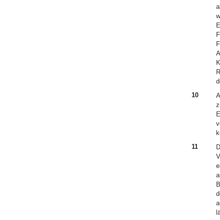
a
w
E
F
F
A
K
R
d
10
A
z
E
v
k
11
D
V
e
a
B
d
a
l