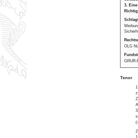
3. Eine
Richtig
Schlag
Werbung
Sicherh
Rechtsm
OLG Nür
Fundste
GRUR-R
Tenor
1
z
Z
A
3
s
(
2
1