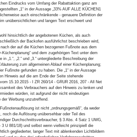
lschen Eindrucks vom Umfang der Rabattaktion ganz am
chgestellten „1“ in der Aussage „33% AUF ALLE KÜCHEN1
herweise auch einschränkende - genauere Definition der
e im unübersichtlichen und langen Text erschwert und
owohl hinsichtlich der angebotenen Küchen, als auch
chließlich der Backofen ausführlichst beschrieben wird,
e nach der auf die Küchen bezogenen Fußnote aus dem
ity-Küchenplanung“ und dem zugehörigen Text unter dem
 in „1.“, „2.“ und „3.“ untergliederte Beschreibung der
Erläuterung zum allgemeinen Ablauf einer Küchenplanung;
der Fußnote gefunden zu haben. Die „1“ in der Aussage
n Hinweis auf die am Ende der Seite stehende
 vom 15.10.2015 - I ZR 260/14 - GRUR 2016, 207 - All Net
rksamkeit des Verbrauchers auf den Hinweis zu lenken und
rmieden würden, ist aufgrund der nicht eindeutigen
e der Werbung unzutreffend.
Fußnotenauflösung ist nicht „ordnungsgemäß“, da weder
 noch die Auflösung unübersehbar oder Teil des
ändiger Durchschnittsverbraucher, § 3 Abs. 4 Satz 1 UWG,
 U 881/18) und selbst wenn vielleicht prinzipiell die
lich gegliederter, langer Text mit ablenkenden Lichtbildern