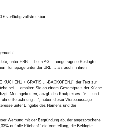
 € vorläufig vollstreckbar.
 gemacht.
ndete, unter HRB … beim AG … eingetragene Beklagte
igenen Homepage unter der URL … als auch in ihren
 ALLE KÜCHEN1 + GRATIS …-BACKOFEN1“; der Text zur
küche bei … erhalten Sie ab einem Gesamtpreis der Küche
abzgl. Montagekosten, abzgl. des Kaufpreises für … und …
 … ohne Berechnung …“; neben dieser Werbeaussage
i Interesse unter Eingabe des Namens und der
ieser Werbung mit der Begründung ab, der angesprochene
33% auf alle Küchen1“ die Vorstellung, die Beklagte