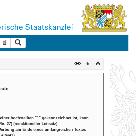
Suche ausführen
Suche zurücksetzen
Download
Drucken
note
einer hochstellten "1" gekennzeichnet ist, kann
. 27) (redaktioneller Leitsatz)
en Werbung am Ende eines umfangreichen Textes
Leitsatz)