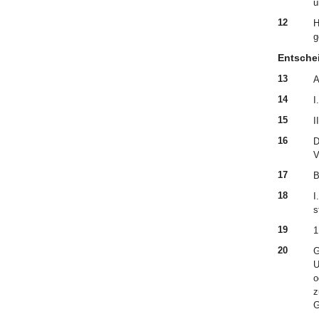
u
12
H
g
Entsche
13
A
14
I
15
I
16
D
V
17
B
18
I
s
19
1
20
G
U
o
z
G