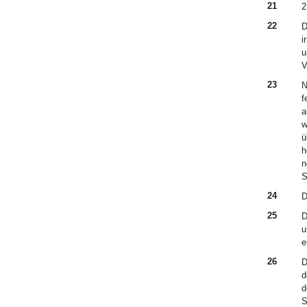
21
2
22
D
i
u
V
23
N
f
a
w
ü
h
n
S
24
D
25
D
u
e
26
D
d
d
S