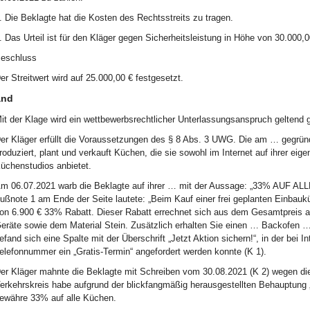
. Die Beklagte hat die Kosten des Rechtsstreits zu tragen.
. Das Urteil ist für den Kläger gegen Sicherheitsleistung in Höhe von 30.000,00
eschluss
er Streitwert wird auf 25.000,00 € festgesetzt.
and
it der Klage wird ein wettbewerbsrechtlicher Unterlassungsanspruch geltend
er Kläger erfüllt die Voraussetzungen des § 8 Abs. 3 UWG. Die am … gegrü
roduziert, plant und verkauft Küchen, die sie sowohl im Internet auf ihrer e
üchenstudios anbietet.
m 06.07.2021 warb die Beklagte auf ihrer … mit der Aussage: „33% AUF
ußnote 1 am Ende der Seite lautete: „Beim Kauf einer frei geplanten Einbau
on 6.900 € 33% Rabatt. Dieser Rabatt errechnet sich aus dem Gesamtpreis 
eräte sowie dem Material Stein. Zusätzlich erhalten Sie einen … Backofen
efand sich eine Spalte mit der Überschrift „Jetzt Aktion sichern!“, in der be
elefonnummer ein „Gratis-Termin“ angefordert werden konnte (K 1).
er Kläger mahnte die Beklagte mit Schreiben vom 30.08.2021 (K 2) wegen d
erkehrskreis habe aufgrund der blickfangmäßig herausgestellten Behauptung „
ewähre 33% auf alle Küchen.