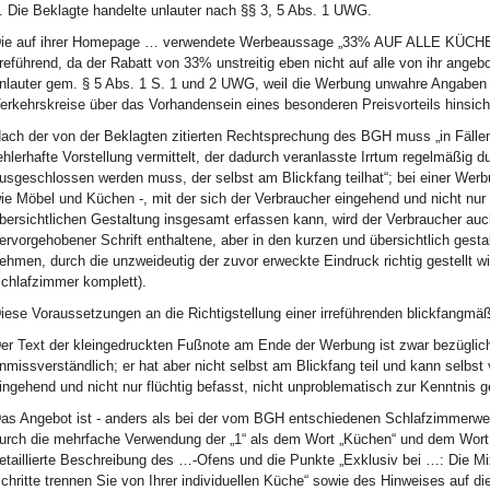
. Die Beklagte handelte unlauter nach §§ 3, 5 Abs. 1 UWG.
ie auf ihrer Homepage … verwendete Werbeaussage „33% AUF ALLE KÜCH
rreführend, da der Rabatt von 33% unstreitig eben nicht auf alle von ihr ange
nlauter gem. § 5 Abs. 1 S. 1 und 2 UWG, weil die Werbung unwahre Angaben e
erkehrskreise über das Vorhandensein eines besonderen Preisvorteils hinsich
ach der von der Beklagten zitierten Rechtsprechung des BGH muss „in Fällen
ehlerhafte Vorstellung vermittelt, der dadurch veranlasste Irrtum regelmäßig 
usgeschlossen werden muss, der selbst am Blickfang teilhat“; bei einer Werbu
ie Möbel und Küchen -, mit der sich der Verbraucher eingehend und nicht nur f
bersichtlichen Gestaltung insgesamt erfassen kann, wird der Verbraucher auc
ervorgehobener Schrift enthaltene, aber in den kurzen und übersichtlich gesta
ehmen, durch die unzweideutig der zuvor erweckte Eindruck richtig gestellt 
chlafzimmer komplett).
iese Voraussetzungen an die Richtigstellung einer irreführenden blickfangmäß
er Text der kleingedruckten Fußnote am Ende der Werbung ist zwar bezüglic
nmissverständlich; er hat aber nicht selbst am Blickfang teil und kann selbs
ingehend und nicht nur flüchtig befasst, nicht unproblematisch zur Kenntni
as Angebot ist - anders als bei der vom BGH entschiedenen Schlafzimmerwerb
urch die mehrfache Verwendung der „1“ als dem Wort „Küchen“ und dem Wort
etaillierte Beschreibung des …-Ofens und die Punkte „Exklusiv bei …: Die Mi
chritte trennen Sie von Ihrer individuellen Küche“ sowie des Hinweises auf di