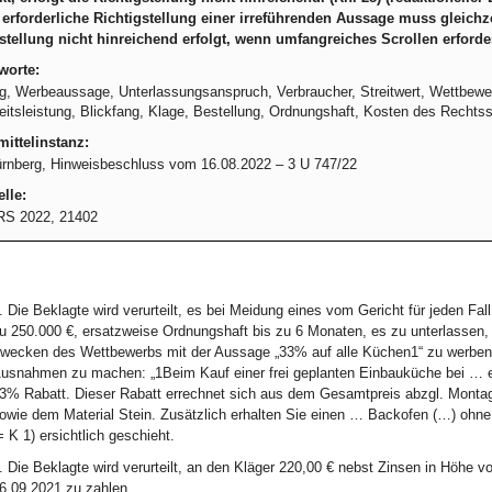
 erforderliche Richtigstellung einer irreführenden Aussage muss gleich
stellung nicht hinreichend erfolgt, wenn umfangreiches Scrollen erforderli
worte:
, Werbeaussage, Unterlassungsanspruch, Verbraucher, Streitwert, Wettbewerb
eitsleistung, Blickfang, Klage, Bestellung, Ordnungshaft, Kosten des Rechtss
ittelinstanz:
nberg, Hinweisbeschluss vom 16.08.2022 – 3 U 747/22
lle:
S 2022, 21402
. Die Beklagte wird verurteilt, es bei Meidung eines vom Gericht für jeden F
u 250.000 €, ersatzweise Ordnungshaft bis zu 6 Monaten, es zu unterlassen, 
wecken des Wettbewerbs mit der Aussage „33% auf alle Küchen1“ zu werben 
usnahmen zu machen: „1Beim Kauf einer frei geplanten Einbauküche bei … e
3% Rabatt. Dieser Rabatt errechnet sich aus dem Gesamtpreis abzgl. Monta
owie dem Material Stein. Zusätzlich erhalten Sie einen … Backofen (…) ohn
= K 1) ersichtlich geschieht.
. Die Beklagte wird verurteilt, an den Kläger 220,00 € nebst Zinsen in Höhe
6.09.2021 zu zahlen.