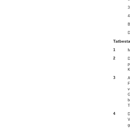
3
4
B
D
Tatbest
1
M
2
D
p
K
3
A
F
v
G
b
T
4
D
V
g