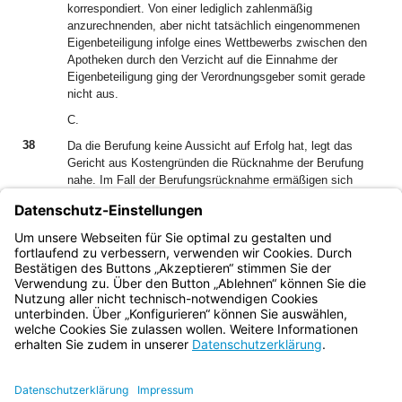
korrespondiert. Von einer lediglich zahlenmäßig
anzurechnenden, aber nicht tatsächlich eingenommenen
Eigenbeteiligung infolge eines Wettbewerbs zwischen den
Apotheken durch den Verzicht auf die Einnahme der
Eigenbeteiligung ging der Verordnungsgeber somit gerade
nicht aus.
C.
38
Da die Berufung keine Aussicht auf Erfolg hat, legt das
Gericht aus Kostengründen die Rücknahme der Berufung
nahe. Im Fall der Berufungsrücknahme ermäßigen sich
vorliegend die Gerichtsgebühren von 4,0 auf 2,0 Gebühren
(vgl. Nr. 1222 des Kostenverzeichnisses zum GKG).
39
Hierzu besteht Gelegenheit zur Stellungnahme binnen zwei
Wochen nach Zustellung dieses Hinweises.
Bayern.de
BayernPortal
Datenschutz
Impressum