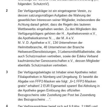
folgenden: SchutzmV).
2
Der Verfügungskläger ist ein eingetragener Verein, zu
dessen satzungsmäßigen Aufgaben die Wahrung der
gewerblichen Interessen seiner Mitglieder, insbesondere die
Achtung darauf gehört, dass die Regeln des lauteren
Wettbewerbs eingehalten werden. Zu den Mitgliedern des
Verfügungsklägers gehören der H…Apothekerverein e.V.,
die Apothekerkammer N…, der M..A e.V.
M..V..D..Apotheker e.V., 134 Unternehmen der
Heilmittelbranche, 48 Unternehmen der Branche
Heilwesen/Dienstleistungen, 3 Lebensmittelfilialbetriebe, die
auch Schutzmasken vertreiben, sowie der Edeka Verband
kaufmännischer Genossenschaften e.V., dessen Mitglieder
ebenfalls Schutzmasken vertreiben.
3
Der Verfügungsbeklagte ist Inhaber einer Apotheke nebst
Filialapotheken in Nürnberg und Umgebung. Er bewirbt die
Abgabe von FFP2-Masken wie folgt: „6+1 FFP2-Masken
gratis* erhalten! 2 EUR Eigenanteil sparen! Bei Abholung in
der Apotheke gegen Einlösung des offiziellen
Bezugsscheins oder Zustellung per Post bei Zusendung
des Bezugsscheins …“.
4
Der Verfügungskläger berief sich auf § 8 Abs. 2 UWG und