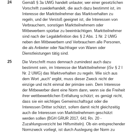
24
Gemäß § 3a UWG handelt unlauter, wer einer gesetzlichen
Vorschrift zuwiderhandelt, die auch dazu bestimmt ist, im
Interesse der Marktteilnehmer das Marktverhalten zu
regeln, und der Verstoß geeignet ist, die Interessen von
Verbrauchern, sonstigen Marktteilnehmern oder
Mitbewerbern spürbar zu beeinträchtigen. Marktteilnehmer
sind nach der Legaldefinition des § 2 Abs. 1 Nr. 2 UWG
neben den Mitbewerbern und Verbrauchern alle Personen,
die als Anbieter oder Nachfrager von Waren oder
Dienstleistungen tätig sind.
25
Die Vorschrift muss demnach zumindest auch dazu
bestimmt sein, im Interesse der Marktteilnehmer (iSv § 2 I
Nr. 2 UWG) das Marktverhalten zu regeln. Wie sich aus
dem Wort „auch“ ergibt, muss dieser Zweck nicht der
einzige und nicht einmal der primäre sein. Dem Interesse
der Mitbewerber dient eine Norm dann, wenn sie die Freiheit
ihrer wettbewerblichen Entfaltung schützt; es genügt nicht,
dass sie ein wichtiges Gemeinschaftsgut oder die
Interessen Dritter schützt, sofern damit nicht gleichzeitig
auch die Interessen von Marktteilnehmern geschützt
werden sollen (BGH GRUR 2017, 641 Rn. 20 -
Zuzahlungsverzicht bei Hilfsmitteln). Ob ein entsprechender
Normzweck vorliegt, ist durch Auslegung der Norm zu