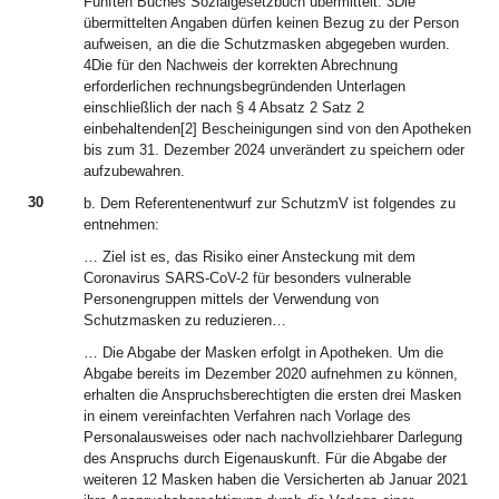
Fünften Buches Sozialgesetzbuch übermittelt. 3Die
übermittelten Angaben dürfen keinen Bezug zu der Person
aufweisen, an die die Schutzmasken abgegeben wurden.
4Die für den Nachweis der korrekten Abrechnung
erforderlichen rechnungsbegründenden Unterlagen
einschließlich der nach § 4 Absatz 2 Satz 2
einbehaltenden[2] Bescheinigungen sind von den Apotheken
bis zum 31. Dezember 2024 unverändert zu speichern oder
aufzubewahren.
30
b. Dem Referentenentwurf zur SchutzmV ist folgendes zu
entnehmen:
… Ziel ist es, das Risiko einer Ansteckung mit dem
Coronavirus SARS-CoV-2 für besonders vulnerable
Personengruppen mittels der Verwendung von
Schutzmasken zu reduzieren…
… Die Abgabe der Masken erfolgt in Apotheken. Um die
Abgabe bereits im Dezember 2020 aufnehmen zu können,
erhalten die Anspruchsberechtigten die ersten drei Masken
in einem vereinfachten Verfahren nach Vorlage des
Personalausweises oder nach nachvollziehbarer Darlegung
des Anspruchs durch Eigenauskunft. Für die Abgabe der
weiteren 12 Masken haben die Versicherten ab Januar 2021