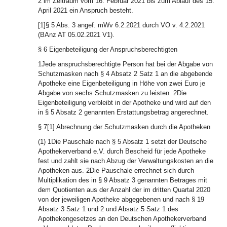
2 im Zeitraum vom 16. Februar 2021 bis zum Ablauf des 15.
April 2021 ein Anspruch besteht.
[1]§ 5 Abs. 3 angef. mWv 6.2.2021 durch VO v. 4.2.2021
(BAnz AT 05.02.2021 V1).
§ 6 Eigenbeteiligung der Anspruchsberechtigten
1Jede anspruchsberechtigte Person hat bei der Abgabe von
Schutzmasken nach § 4 Absatz 2 Satz 1 an die abgebende
Apotheke eine Eigenbeteiligung in Höhe von zwei Euro je
Abgabe von sechs Schutzmasken zu leisten. 2Die
Eigenbeteiligung verbleibt in der Apotheke und wird auf den
in § 5 Absatz 2 genannten Erstattungsbetrag angerechnet.
§ 7[1] Abrechnung der Schutzmasken durch die Apotheken
(1) 1Die Pauschale nach § 5 Absatz 1 setzt der Deutsche
Apothekerverband e.V. durch Bescheid für jede Apotheke
fest und zahlt sie nach Abzug der Verwaltungskosten an die
Apotheken aus. 2Die Pauschale errechnet sich durch
Multiplikation des in § 9 Absatz 3 genannten Betrages mit
dem Quotienten aus der Anzahl der im dritten Quartal 2020
von der jeweiligen Apotheke abgegebenen und nach § 19
Absatz 3 Satz 1 und 2 und Absatz 5 Satz 1 des
Apothekengesetzes an den Deutschen Apothekerverband