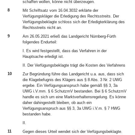
schaffen wollen, könne nicht überzeugen.
8
Mit Schriftsatz vom 16.04.3032 erklärte der
Verfügungskläger die Erledigung des Rechtsstreits. Der
Verfügungsbeklagte schloss sich der Erledigterklärung des
Rechtsstreits nicht an.
9
Am 26.05.2021 erließ das Landgericht Nürnberg-Fürth
folgendes Endurteil:
I. Es wird festgestellt, dass das Verfahren in der
Hauptsache erledigt ist.
II. Der Verfügungsbeklagte trägt die Kosten des Verfahrens
10
Zur Begründung führe das Landgericht u.a. aus, dass sich
die Klagebefugnis des Klägers aus § 8 Abs. 3 Nr. 2 UWG
ergebe. Ein Verfügungsanspruch habe gemäß §§ 3, 3a
UWG i.V.mm. § 6 SchutzmV bestanden. Bei § 6 SchutzmV
handle es sich um eine Marktverhaltensregelung. Es könne
daher dahingestellt bleiben, ob auch ein
Verfügungsanspruch aus §§ 3, 3a UWG i.V.m. § 7 HWG
bestanden habe.
II.
11
Gegen dieses Urteil wendet sich der Verfügungsbeklagte.