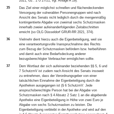
2021, Gz.: 2 U 27/21, vgl. Anlage A 19).
35
Das Ziel einer möglichst schnellen und flächendeckenden
Versorgung der vulnerablen Personengruppen wird nach
Ansicht des Senats nicht lediglich durch die mengenmäßig
kontingentierte Abgabe von zweimal sechs Schutzmasken
innerhalb zweier aufeinanderfolgenden Zeitabschnitten
erreicht (so OLG Düsseldorf GRUR-RR 2021, 374).
36
Vielmehr dient hierzu auch die Eigenbeteiligung, weil sie
eine verantwortungsvolle Inanspruchnahme des Rechts
zum Bezug der Schutzmasken befördern bzw. herbeiführen
und damit auch eine Bedarfsdeckung anderer
bezugsberechtigter Verbraucher ermöglichen sollte.
37
Dem Wortlaut der sich aufeinander beziehenden §§ 5, 6 und
7 SchutzmV ist zudem nach Ansicht des Senats insoweit
zu entnehmen, dass der Verordnungsgeber von einer
tatsächlichen Einnahme der Eigenbeteiligung durch die
Apotheken ausgegangen ist (§ 6 SchutzmV: Jede
anspruchsberechtigte Person hat bei der Abgabe von
Schutzmasken nach § 4 Absatz 2 Satz 1 an die abgebende
Apotheke eine Eigenbeteiligung in Höhe von zwei Euro je
Abgabe von sechs Schutzmasken zu leisten. Die
Eigenbeteiligung verbleibt in der Apotheke und wird auf den