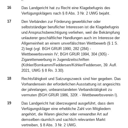
16
Das Landgericht hat zu Recht eine Klagebefugnis des
Verfügungsklägers nach § 8 Abs. 3 Nr. 2 UWG bejaht.
17
Den Verbänden zur Förderung gewerblicher oder
selbstständiger beruflicher Interessen ist die Klagebefugnis
und Anspruchsberechtigung verliehen, weil die Bekämpfung
unlauterer geschäftlicher Handlungen auch im Interesse der
Allgemeinheit an einem unverfälschten Wettbewerb (§ 1 S.
2) liegt (vgl. BGH GRUR 1990, 282 (284) -
Wettbewerbsverein IV; BGH GRUR 1994, 304 (305) -
Zigarettenwerbung in Jugendzeitschriften
(Köhler/Bornkamm/Feddersen/Köhler/Feddersen, 39. Aufl.
2021, UWG § 8 Rn. 3.30).
18
Rechtsfähigkeit und Satzungszweck sind hier gegeben. Das
Vorhandensein der erforderlichen Ausstattung ist angesichts
der jahrelangen, unbeanstandeten Verbandstätigkeit zu
vermuten (BGH GRUR 1986, 320f. - Wettbewerbsverein I).
19
Das Landgericht hat überzeugend ausgeführt, dass dem
Verfügungskläger eine erhebliche Zahl von Mitgliedern
angehört, die Waren gleicher oder verwandter Art auf
demselben räumlich und sachlich relevanten Markt
vertreiben, § 8 Abs. 3 Nr. 2 UWG.