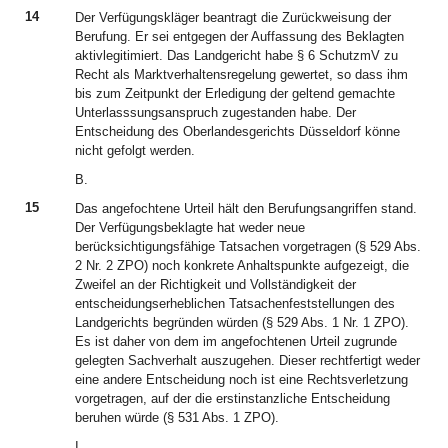
14
Der Verfügungskläger beantragt die Zurückweisung der
Berufung. Er sei entgegen der Auffassung des Beklagten
aktivlegitimiert. Das Landgericht habe § 6 SchutzmV zu
Recht als Marktverhaltensregelung gewertet, so dass ihm
bis zum Zeitpunkt der Erledigung der geltend gemachte
Unterlasssungsanspruch zugestanden habe. Der
Entscheidung des Oberlandesgerichts Düsseldorf könne
nicht gefolgt werden.
B.
15
Das angefochtene Urteil hält den Berufungsangriffen stand.
Der Verfügungsbeklagte hat weder neue
berücksichtigungsfähige Tatsachen vorgetragen (§ 529 Abs.
2 Nr. 2 ZPO) noch konkrete Anhaltspunkte aufgezeigt, die
Zweifel an der Richtigkeit und Vollständigkeit der
entscheidungserheblichen Tatsachenfeststellungen des
Landgerichts begründen würden (§ 529 Abs. 1 Nr. 1 ZPO).
Es ist daher von dem im angefochtenen Urteil zugrunde
gelegten Sachverhalt auszugehen. Dieser rechtfertigt weder
eine andere Entscheidung noch ist eine Rechtsverletzung
vorgetragen, auf der die erstinstanzliche Entscheidung
beruhen würde (§ 531 Abs. 1 ZPO).
I.