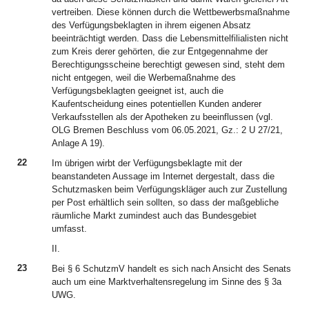
vertreiben. Diese können durch die Wettbewerbsmaßnahme
des Verfügungsbeklagten in ihrem eigenen Absatz
beeinträchtigt werden. Dass die Lebensmittelfilialisten nicht
zum Kreis derer gehörten, die zur Entgegennahme der
Berechtigungsscheine berechtigt gewesen sind, steht dem
nicht entgegen, weil die Werbemaßnahme des
Verfügungsbeklagten geeignet ist, auch die
Kaufentscheidung eines potentiellen Kunden anderer
Verkaufsstellen als der Apotheken zu beeinflussen (vgl.
OLG Bremen Beschluss vom 06.05.2021, Gz.: 2 U 27/21,
Anlage A 19).
22
Im übrigen wirbt der Verfügungsbeklagte mit der
beanstandeten Aussage im Internet dergestalt, dass die
Schutzmasken beim Verfügungskläger auch zur Zustellung
per Post erhältlich sein sollten, so dass der maßgebliche
räumliche Markt zumindest auch das Bundesgebiet
umfasst.
II.
23
Bei § 6 SchutzmV handelt es sich nach Ansicht des Senats
auch um eine Marktverhaltensregelung im Sinne des § 3a
UWG.