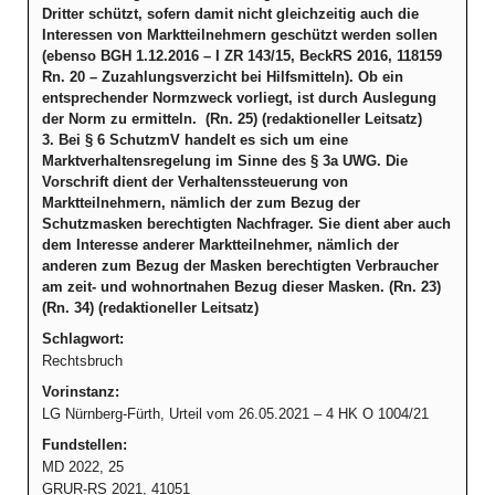
Dritter schützt, sofern damit nicht gleichzeitig auch die
Interessen von Marktteilnehmern geschützt werden sollen
(ebenso BGH 1.12.2016 – I ZR 143/15, BeckRS 2016, 118159
Rn. 20 – Zuzahlungsverzicht bei Hilfsmitteln). Ob ein
entsprechender Normzweck vorliegt, ist durch Auslegung
der Norm zu ermitteln. (Rn. 25) (redaktioneller Leitsatz)
3. Bei § 6 SchutzmV handelt es sich um eine
Marktverhaltensregelung im Sinne des § 3a UWG. Die
Vorschrift dient der Verhaltenssteuerung von
Marktteilnehmern, nämlich der zum Bezug der
Schutzmasken berechtigten Nachfrager. Sie dient aber auch
dem Interesse anderer Marktteilnehmer, nämlich der
anderen zum Bezug der Masken berechtigten Verbraucher
am zeit- und wohnortnahen Bezug dieser Masken. (Rn. 23)
(Rn. 34) (redaktioneller Leitsatz)
Schlagwort:
Rechtsbruch
Vorinstanz:
LG Nürnberg-Fürth, Urteil vom 26.05.2021 – 4 HK O 1004/21
Fundstellen:
MD 2022, 25
GRUR-RS 2021, 41051