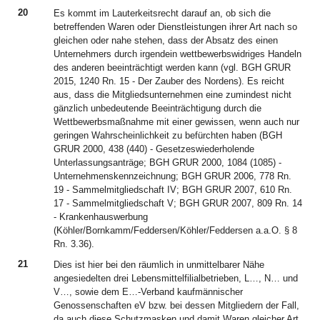
20
Es kommt im Lauterkeitsrecht darauf an, ob sich die
betreffenden Waren oder Dienstleistungen ihrer Art nach so
gleichen oder nahe stehen, dass der Absatz des einen
Unternehmers durch irgendein wettbewerbswidriges Handeln
des anderen beeinträchtigt werden kann (vgl. BGH GRUR
2015, 1240 Rn. 15 - Der Zauber des Nordens). Es reicht
aus, dass die Mitgliedsunternehmen eine zumindest nicht
gänzlich unbedeutende Beeinträchtigung durch die
Wettbewerbsmaßnahme mit einer gewissen, wenn auch nur
geringen Wahrscheinlichkeit zu befürchten haben (BGH
GRUR 2000, 438 (440) - Gesetzeswiederholende
Unterlassungsanträge; BGH GRUR 2000, 1084 (1085) -
Unternehmenskennzeichnung; BGH GRUR 2006, 778 Rn.
19 - Sammelmitgliedschaft IV; BGH GRUR 2007, 610 Rn.
17 - Sammelmitgliedschaft V; BGH GRUR 2007, 809 Rn. 14
- Krankenhauswerbung
(Köhler/Bornkamm/Feddersen/Köhler/Feddersen a.a.O. § 8
Rn. 3.36).
21
Dies ist hier bei den räumlich in unmittelbarer Nähe
angesiedelten drei Lebensmittelfilialbetrieben, L…, N… und
V…, sowie dem E…-Verband kaufmännischer
Genossenschaften eV bzw. bei dessen Mitgliedern der Fall,
da auch diese Schutzmasken und damit Waren gleicher Art