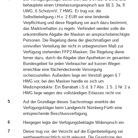
behauptete einen Unterlassungsanspruch aus §§ 3, 3a, 8
UWG, 6 SchutzmV, 7 HWG. Er trug vor, die
Selbstbeteiligung i.H.v. 2 EUR sei eine bindende
Verpflichtung und diese Regelung sei auch dazu bestimmt,
das Marktverhalten zu regeln. Verhindert werden solle die
unkontrollierte Abgabe der Masken an anspruchsberechtigte
Personen. Die Regelung diene der gleichmäßigen und
sinnvollen Verteilung der nicht in unbegrenztem Maß zur
Verfügung stehenden FFP2-Masken. Die Regelung diene
ferner dazu, durch die Abgabe über Apotheken im gesamten
Bundesgebiet für jeden Verbraucher auf kurzen Wegen
erreichbar eine flächendeckende Versorgung
sicherzustellen. Außerdem liege ein Verstoß gegen § 7
HWG vor, bei den Masken handle es sich um
Medizinprodukte. Ein Barrabatt i.S.d. § 7 Abs. 1 S. 1 Nr. 2 a
HWG liege wegen des vollständigen Erlasses nicht vor.
5
Auf der Grundlage dieses Sachvortrags erwirkte der
Verfügungskläger beim Landgericht Nürnberg-Fürth eine
entsprechende Beschlussverfügung.
6
Hiergegen legte der Verfügungsbeklagte Widerspruch ein.
7
Dieser trug vor, der Verzicht auf die Eigenbeteiligung sei
wettbewerbsrechtlich nicht relevant. Die Grundzüge des