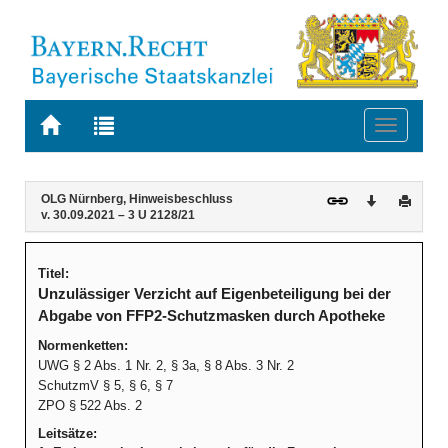
Zur
Zur
Toggle
Startseite
Trefferliste
navigati
von
der
BAYERN.RECHT
letzten
Navigation
Inhalt
OLG Nürnberg, Hinweisbeschluss
Download
Druck
Suche
v. 30.09.2021 – 3 U 2128/21
Titel:
Unzulässiger Verzicht auf Eigenbeteiligung bei der
Abgabe von FFP2-Schutzmasken durch Apotheke
Normenketten:
UWG § 2 Abs. 1 Nr. 2, § 3a, § 8 Abs. 3 Nr. 2
SchutzmV § 5, § 6, § 7
ZPO § 522 Abs. 2
Leitsätze: