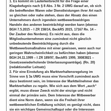
1. Es kommt im Lauterkeitsrecht für die Frage einer
Klagebefugnis nach § 8 Abs. 3 Nr. 2 UWG darauf an, ob sich
die betreffenden Waren oder Dienstleistungen ihrer Art nach
so gleichen oder nahe stehen, dass der Absatz des einen
Unternehmers durch irgendein wettbewerbswidriges
Handeln des anderen beeinträchtigt werden kann (ebenso
BGH 7.5.2015 – I ZR 158/14, BeckRS 2015, 17167 Rn. 14 –
Der Zauber des Nordens). Es reicht aus, dass die
Mitgliedsunternehmen eine zumindest nicht gänzlich
unbedeutende Beeinträchtigung durch die
Wettbewerbsmaßnahme mit einer gewissen, wenn auch nur
geringen Wahrscheinlichkeit zu befürchten haben (ebenso
BGH 24.11.1999 – I ZR 189/97, BeckRS 1999, 30083821 –
Gesetzeswiederholende Unterlassungsanträge). (Rn. 20)
(redaktioneller Leitsatz)
2. Für eine Einstufung als Marktverhaltensregelung im
Sinne von § 3a UWG muss eine Vorschrift zumindest auch
dazu bestimmt sein, im Interesse der Marktteilnehmer das
Marktverhalten zu regeln. Wie sich aus dem Wort „auch“
ergibt, muss dieser Zweck nicht der einzige und nicht
einmal der primäre sein. Dem Interesse der Mitbewerber
dient eine Norm dann, wenn sie die Freiheit ihrer
wettbewerblichen Entfaltung schützt; es genügt nicht, dass
sie ein wichtiges Gemeinschaftsgut oder die Interessen