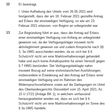
12
Er beantragt,
I. Unter Aufhebung des Urteils vom 26.05.2021 wird
festgestellt, dass der am 18. Februar 2021 gestellte Antrag
auf Erlass der einstweiligen Verfügung, so wie am 23.
Februar 2021 erlassen, von Beginn an unbegründet war
13
Zur Begründung führt er aus, dass der Antrag auf Erlass
einer einstweiligen Verfügung von Anfang an unbegründet
gewesen sei, da der Verfügungskläger insoweit nicht
aktivlegitimiert gewesen sei und zudem Ansprüche nach §§
3, 3a UWG ausscheiden würden, da es sich bei § 6
SchutzmV nicht um eine Marktverhaltensregel gehandelt
habe und auch keine Anhaltspunkte für einen Verstoß gegen
§ 7 HWG bestünden. Der Verfügungsbeklagte nahm
insoweit Bezug auf seine erstinstanzlichen Ausführungen,
insbesondere in Erwiderung auf den Antrag auf Erlass einer
einstweiligen Verfügung und im Rahmen des
Widerspruchsverfahrens sowie auf die Darlegungen im Urteil
des Oberlandesgerichts Düsseldorf vom 15. April 2021, Az.
15 U 17/21 (Anlage BK 1), in welchem umfassend
herausgearbeitet worden sei, dass es sich bei § 6
SchutzmV nicht um eine Marktverhaltensregel im Sinne des
§ 3a UWG handele.