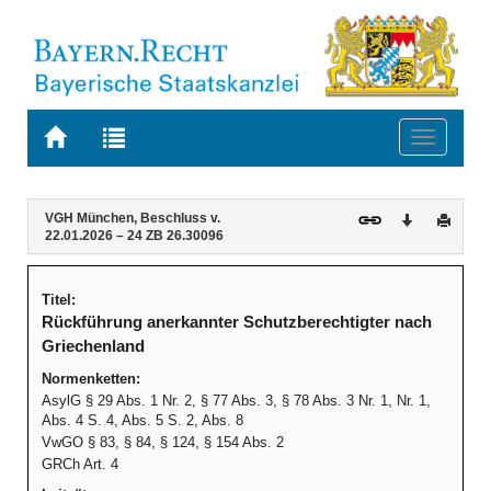
Zur
Zur
Toggle
Startseite
Trefferliste
navigati
von
der
BAYERN.RECHT
letzten
Navigation
Inhalt
VGH München, Beschluss v.
Download
Druck
Suche
22.01.2026 – 24 ZB 26.30096
Titel:
Rückführung anerkannter Schutzberechtigter nach
Griechenland
Normenketten:
AsylG § 29 Abs. 1 Nr. 2, § 77 Abs. 3, § 78 Abs. 3 Nr. 1, Nr. 1,
Abs. 4 S. 4, Abs. 5 S. 2, Abs. 8
VwGO § 83, § 84, § 124, § 154 Abs. 2
GRCh Art. 4