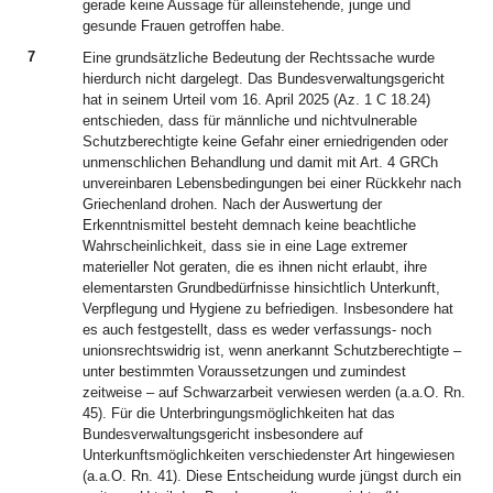
gerade keine Aussage für alleinstehende, junge und
gesunde Frauen getroffen habe.
7
Eine grundsätzliche Bedeutung der Rechtssache wurde
hierdurch nicht dargelegt. Das Bundesverwaltungsgericht
hat in seinem Urteil vom 16. April 2025 (Az. 1 C 18.24)
entschieden, dass für männliche und nichtvulnerable
Schutzberechtigte keine Gefahr einer erniedrigenden oder
unmenschlichen Behandlung und damit mit Art. 4 GRCh
unvereinbaren Lebensbedingungen bei einer Rückkehr nach
Griechenland drohen. Nach der Auswertung der
Erkenntnismittel besteht demnach keine beachtliche
Wahrscheinlichkeit, dass sie in eine Lage extremer
materieller Not geraten, die es ihnen nicht erlaubt, ihre
elementarsten Grundbedürfnisse hinsichtlich Unterkunft,
Verpflegung und Hygiene zu befriedigen. Insbesondere hat
es auch festgestellt, dass es weder verfassungs- noch
unionsrechtswidrig ist, wenn anerkannt Schutzberechtigte –
unter bestimmten Voraussetzungen und zumindest
zeitweise – auf Schwarzarbeit verwiesen werden (a.a.O. Rn.
45). Für die Unterbringungsmöglichkeiten hat das
Bundesverwaltungsgericht insbesondere auf
Unterkunftsmöglichkeiten verschiedenster Art hingewiesen
(a.a.O. Rn. 41). Diese Entscheidung wurde jüngst durch ein