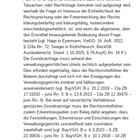
Tatsachen- oder Rechtsfrage formuliert und aufgezeigt wird,
weshalb die Frage im Interesse der Einheitlichkeit der
Rechtsprechung oder der Fortentwicklung des Rechts
klärungsbedürftig und klärungsfähig, insbesondere
entscheidungserheblich, ist, und worin die allgemeine, über
den Einzelfall hinausgehende Bedeutung dieser Frage
besteht (vgl. Happ in Eyermann, VwGO, 16. Aufl. 2022,
§ 124a Rn. 72; Seeger in Kluth/Heusch, BeckOK
Ausländerrecht, Stand: 1.10.2025, § 78 AsylG Rn. 18 ff.).
Die Grundsatzfrage muss anhand des
verwaltungsgerichtlichen Urteils rechtlich aufgearbeitet sein.
Dies erfordert regelmäßig, dass der Rechtsmittelführer die
Materie durchdringt und sich mit den Erwägungen des
Verwaltungsgerichts konkret und fallbezogen
auseinandersetzt (vgl. BayVGH, B.v. 20.2.2019 – 13a ZB
17.31832 – juris Rn. 3; B.v. 13.8.2013 – 13a ZB 12.30470 –
juris Rn. 4). Bei einer auf tatsächliche Verhältnisse
gestützten Grundsatzrüge muss der Rechtsmittelführer
zudem Erkenntnisquellen zum Beleg dafür angeben, dass
die Feststellungen, Erkenntnisse und Einschätzungen des
Verwaltungsgerichts unzutreffend oder zumindest
zweifelhaft sind (vgl. BayVGH, B.v. 6.3.2023 – 6 ZB
23.30016 – juris Rn. 3; BayVGH, B.v. 10.1.2018 – 10 ZB