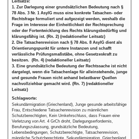
Leitsätze:
1. Zur Darlegung einer grundsätzlichen Bedeutung nach §
78 Abs. 3 Nr. 1 AsylG muss eine konkrete Tatsachen- oder
Rechtsfrage formuliert und aufgezeigt werden, weshalb die
Frage im Interesse der Einheitlichkeit der Rechtsprechung
oder der Fortentwicklung des Rechts klärungsbedürftig und
klärungsfähig ist. (Rn. 2) (redaktioneller Leitsatz)
2. Die Tatsachenrevision nach § 78 Abs. 8 AsylG dient als
Orientierungspunkt für untere Instanzen und schafft
verlässliche Prüfungsmaßstäbe, ohne Gesetzeskraft zu
besitzen. (Rn. 4) (redaktioneller Leitsatz)
3. Eine grundsätzliche Bedeutung der Rechtssache ist nicht
dargelegt, wenn die Tatsachenlage für alleinstehende, junge
und gesunde Frauen nicht anhand belastbarer Quellen
nachvollziehbar gemacht wird. (Rn. 7) (redaktioneller
Leitsatz)
Schlagworte:
Sekundärmigration (Griechenland), Junge gesunde arbeitsfähige
Frau, Entschiedene Tatsachenrevision zu männlichen
Schutzberechtigten, Kein Umkehrschluss, dass Frauen eine
Verletzung von Art. 4 GrCh droht, Darlegungserfordernis,
Berufungszulassung, grundsätzliche Bedeutung,
Lebensbedingungen, Schutzberechtigte, Tatsachenrevision,
männliche Schutzberechtigte, Sekundärmigration, Griechenland,