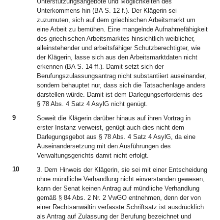
Unterstützungsangebote und Möglichkeiten des
Unterkommens hin (BA S. 12 f.). Der Klägerin sei
zuzumuten, sich auf dem griechischen Arbeitsmarkt um
eine Arbeit zu bemühen. Eine mangelnde Aufnahmefähigkeit
des griechischen Arbeitsmarktes hinsichtlich weiblicher,
alleinstehender und arbeitsfähiger Schutzberechtigter, wie
der Klägerin, lasse sich aus den Arbeitsmarktdaten nicht
erkennen (BA S. 14 ff.). Damit setzt sich der
Berufungszulassungsantrag nicht substantiiert auseinander,
sondern behauptet nur, dass sich die Tatsachenlage anders
darstellen würde. Damit ist dem Darlegungserfordernis des
§ 78 Abs. 4 Satz 4 AsylG nicht genügt.
9
Soweit die Klägerin darüber hinaus auf ihren Vortrag in
erster Instanz verweist, genügt auch dies nicht dem
Darlegungsgebot aus § 78 Abs. 4 Satz 4 AsylG, da eine
Auseinandersetzung mit den Ausführungen des
Verwaltungsgerichts damit nicht erfolgt.
10
3. Dem Hinweis der Klägerin, sie sei mit einer Entscheidung
ohne mündliche Verhandlung nicht einverstanden gewesen,
kann der Senat keinen Antrag auf mündliche Verhandlung
gemäß § 84 Abs. 2 Nr. 2 VwGO entnehmen, denn der von
einer Rechtsanwältin verfasste Schriftsatz ist ausdrücklich
als Antrag auf Zulassung der Berufung bezeichnet und