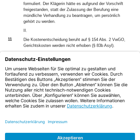
formuliert. Der Klägerin hätte es aufgrund der Vorschrift
freigestanden, statt der Zulassung der Berufung eine
mündliche Verhandlung zu beantragen, um persönlich
gehört zu werden.
II.
11
Die Kostenentscheidung beruht auf § 154 Abs. 2 VwGO,
Gerichtskosten werden nicht erhoben (§ 83b Asyl).
III.
12
Der Beschluss ist unanfechtbar, da mit der Ablehnung des
Zulassungsantrags die angegriffene Entscheidung
rechtskräftig wird (§ 78 Abs. 5 Satz 2 AsylG).
Bayern.de
BayernPortal
Datenschutz
Impressum
Barrierefreiheit