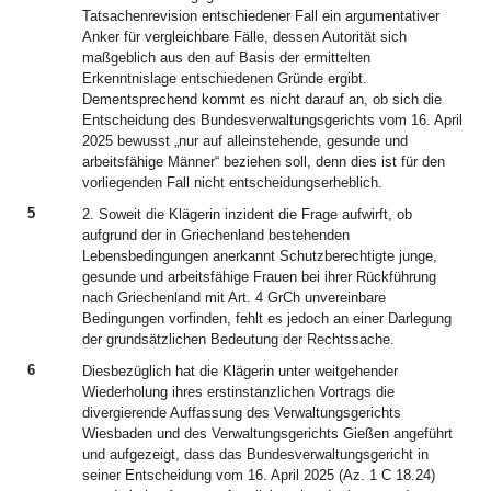
Tatsachenrevision entschiedener Fall ein argumentativer
Anker für vergleichbare Fälle, dessen Autorität sich
maßgeblich aus den auf Basis der ermittelten
Erkenntnislage entschiedenen Gründe ergibt.
Dementsprechend kommt es nicht darauf an, ob sich die
Entscheidung des Bundesverwaltungsgerichts vom 16. April
2025 bewusst „nur auf alleinstehende, gesunde und
arbeitsfähige Männer“ beziehen soll, denn dies ist für den
vorliegenden Fall nicht entscheidungserheblich.
5
2. Soweit die Klägerin inzident die Frage aufwirft, ob
aufgrund der in Griechenland bestehenden
Lebensbedingungen anerkannt Schutzberechtigte junge,
gesunde und arbeitsfähige Frauen bei ihrer Rückführung
nach Griechenland mit Art. 4 GrCh unvereinbare
Bedingungen vorfinden, fehlt es jedoch an einer Darlegung
der grundsätzlichen Bedeutung der Rechtssache.
6
Diesbezüglich hat die Klägerin unter weitgehender
Wiederholung ihres erstinstanzlichen Vortrags die
divergierende Auffassung des Verwaltungsgerichts
Wiesbaden und des Verwaltungsgerichts Gießen angeführt
und aufgezeigt, dass das Bundesverwaltungsgericht in
seiner Entscheidung vom 16. April 2025 (Az. 1 C 18.24)