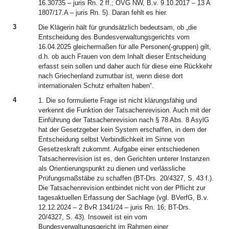
16.30735 – juris Rn. 2 ff.; OVG NW, B.v. 9.10.2017 – 13 A
1807/17.A – juris Rn. 5). Daran fehlt es hier.
3
Die Klägerin hält für grundsätzlich bedeutsam, ob „die
Entscheidung des Bundesverwaltungsgerichts vom
16.04.2025 gleichermaßen für alle Personen(-gruppen) gilt,
d.h. ob auch Frauen von dem Inhalt dieser Entscheidung
erfasst sein sollen und daher auch für diese eine Rückkehr
nach Griechenland zumutbar ist, wenn diese dort
internationalen Schutz erhalten haben“.
4
1. Die so formulierte Frage ist nicht klärungsfähig und
verkennt die Funktion der Tatsachenrevision. Auch mit der
Einführung der Tatsachenrevision nach § 78 Abs. 8 AsylG
hat der Gesetzgeber kein System erschaffen, in dem der
Entscheidung selbst Verbindlichkeit im Sinne von
Gesetzeskraft zukommt. Aufgabe einer entschiedenen
Tatsachenrevision ist es, den Gerichten unterer Instanzen
als Orientierungspunkt zu dienen und verlässliche
Prüfungsmaßstäbe zu schaffen (BT-Drs. 20/4327, S. 43 f.).
Die Tatsachenrevision entbindet nicht von der Pflicht zur
tagesaktuellen Erfassung der Sachlage (vgl. BVerfG, B.v.
12.12.2024 – 2 BvR 1341/24 – juris Rn. 16; BT-Drs.
20/4327, S. 43). Insoweit ist ein vom
Bundesverwaltungsgericht im Rahmen einer