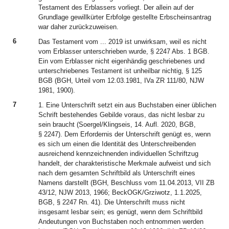
Testament des Erblassers vorliegt. Der allein auf der
Grundlage gewillkürter Erbfolge gestellte Erbscheinsantrag
war daher zurückzuweisen.
6
Das Testament vom ... 2019 ist unwirksam, weil es nicht
vom Erblasser unterschrieben wurde, § 2247 Abs. 1 BGB.
Ein vom Erblasser nicht eigenhändig geschriebenes und
unterschriebenes Testament ist unheilbar nichtig, § 125
BGB (BGH, Urteil vom 12.03.1981, IVa ZR 111/80, NJW
1981, 1900).
7
1. Eine Unterschrift setzt ein aus Buchstaben einer üblichen
Schrift bestehendes Gebilde voraus, das nicht lesbar zu
sein braucht (Soergel/Klingseis, 14. Aufl. 2020, BGB,
§ 2247). Dem Erfordernis der Unterschrift genügt es, wenn
es sich um einen die Identität des Unterschreibenden
ausreichend kennzeichnenden individuellen Schriftzug
handelt, der charakteristische Merkmale aufweist und sich
nach dem gesamten Schriftbild als Unterschrift eines
Namens darstellt (BGH, Beschluss vom 11.04.2013, VII ZB
43/12, NJW 2013, 1966; BeckOGK/Grziwotz, 1.1.2025,
BGB, § 2247 Rn. 41). Die Unterschrift muss nicht
insgesamt lesbar sein; es genügt, wenn dem Schriftbild
Andeutungen von Buchstaben noch entnommen werden