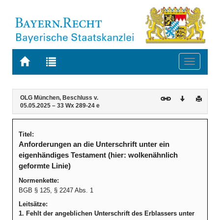
Zur
Zur
Toggle
Startseite
Trefferliste
navigati
von
der
BAYERN.RECHT
letzten
Navigation
Inhalt
OLG München, Beschluss v.
Download
Druck
Suche
05.05.2025 – 33 Wx 289-24 e
Titel:
Anforderungen an die Unterschrift unter ein
eigenhändiges Testament (hier: wolkenähnlich
geformte Linie)
Normenkette:
BGB § 125, § 2247 Abs. 1
Leitsätze:
1. Fehlt der angeblichen Unterschrift des Erblassers unter