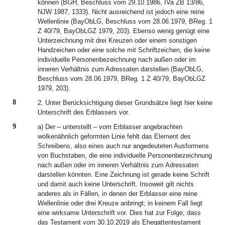
können (BGH, Beschluss vom 29.10.1986, IVa ZB 13/86,
NJW 1987, 1333). Nicht ausreichend ist jedoch eine reine
Wellenlinie (BayObLG, Beschluss vom 28.06.1979, BReg. 1
Z 40/79, BayObLGZ 1979, 203). Ebenso wenig genügt eine
Unterzeichnung mit drei Kreuzen oder einem sonstigen
Handzeichen oder eine solche mit Schriftzeichen, die keine
individuelle Personenbezeichnung nach außen oder im
inneren Verhältnis zum Adressaten darstellen (BayObLG,
Beschluss vom 28.06.1979, BReg. 1 Z 40/79, BayObLGZ
1979, 203).
8
2. Unter Berücksichtigung dieser Grundsätze liegt hier keine
Unterschrift des Erblassers vor.
9
a) Der – unterstellt – vom Erblasser angebrachten
wolkenähnlich geformten Linie fehlt das Element des
Schreibens, also eines auch nur angedeuteten Ausformens
von Buchstaben, die eine individuelle Personenbezeichnung
nach außen oder im inneren Verhältnis zum Adressaten
darstellen könnten. Eine Zeichnung ist gerade keine Schrift
und damit auch keine Unterschrift. Insoweit gilt nichts
anderes als in Fällen, in denen der Erblasser eine reine
Wellenlinie oder drei Kreuze anbringt; in keinem Fall liegt
eine wirksame Unterschrift vor. Dies hat zur Folge, dass
das Testament vom 30.10.2019 als Ehegattentestament