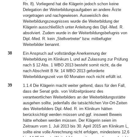
Rn. 8). Vorliegend hat die Klägerin jedoch schon keine
Delegation der Weiterbildungsaufgaben an andere Ärzte
vorgetragen und nachgewiesen. Ausweislich des
Weiterbildungszeugnisses wurde die Weiterbildung der
Klägerin ausschließlich unter Anleitung des Dipl.-Med. R.
absolviert. Zudem wurde in der Weiterbildungsbefugnis von
Dipl.-Med. R. kein „Stellvertreter“ bzw. mitbefugter
Weiterbilder benannt.
38
Ein Anspruch auf vollständige Anerkennung der
Weiterbildung im Klinikum L und auf Zulassung zur Prüfung
nach § 12 Abs. 1 WBO 2013 besteht somit nicht, da die
nach Abschnitt B Nr. 14 WBO 2013 geforderte
Weiterbildungszeit von 60 Monaten noch nicht erfüllt ist.
39
1.1.4 Die Klägerin macht weiter geltend, dass für den Fall,
dass der Senat grds. von Vollzeitpräsenz des
verantwortlichen Weiterbilders an der Weiterbildungsstätte
ausgehen sollte, jedenfalls die tatsächlichen Vor-Ort-Zeiten
des Weiterbilders Dipl.-Med. R. im Klinikum hätten
berücksichtigt werden müssen und ggf. insoweit Beweis
hätte erhoben werden müssen. Der Klägerin seien im
Zeitraum vom 1. Juli 2013 bis 30. April 2015 am Klinikum L,
sollte eine volle Anrechnung nicht erfolgen, mindestens 12,6