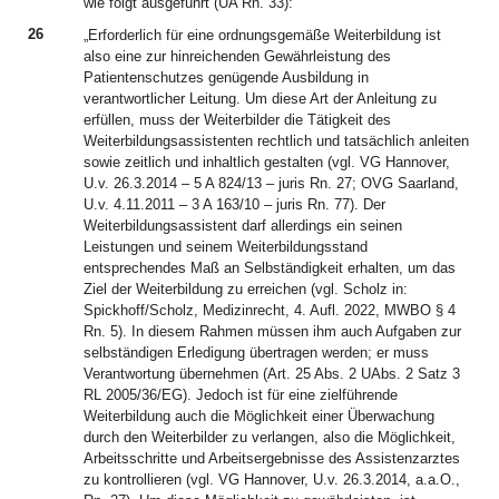
wie folgt ausgeführt (UA Rn. 33):
26
„Erforderlich für eine ordnungsgemäße Weiterbildung ist
also eine zur hinreichenden Gewährleistung des
Patientenschutzes genügende Ausbildung in
verantwortlicher Leitung. Um diese Art der Anleitung zu
erfüllen, muss der Weiterbilder die Tätigkeit des
Weiterbildungsassistenten rechtlich und tatsächlich anleiten
sowie zeitlich und inhaltlich gestalten (vgl. VG Hannover,
U.v. 26.3.2014 – 5 A 824/13 – juris Rn. 27; OVG Saarland,
U.v. 4.11.2011 – 3 A 163/10 – juris Rn. 77). Der
Weiterbildungsassistent darf allerdings ein seinen
Leistungen und seinem Weiterbildungsstand
entsprechendes Maß an Selbständigkeit erhalten, um das
Ziel der Weiterbildung zu erreichen (vgl. Scholz in:
Spickhoff/Scholz, Medizinrecht, 4. Aufl. 2022, MWBO § 4
Rn. 5). In diesem Rahmen müssen ihm auch Aufgaben zur
selbständigen Erledigung übertragen werden; er muss
Verantwortung übernehmen (Art. 25 Abs. 2 UAbs. 2 Satz 3
RL 2005/36/EG). Jedoch ist für eine zielführende
Weiterbildung auch die Möglichkeit einer Überwachung
durch den Weiterbilder zu verlangen, also die Möglichkeit,
Arbeitsschritte und Arbeitsergebnisse des Assistenzarztes
zu kontrollieren (vgl. VG Hannover, U.v. 26.3.2014, a.a.O.,