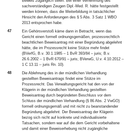
Beweis zugänglich seien. Bei einer Vernehmung des
sachverständigen Zeugen Dipl.-Med. R. hätte festgestellt
werden können, dass die Weiterbildung in tatsächlicher
Hinsicht den Anforderungen des § 5 Abs. 3 Satz 1 WBO
2013 entsprochen habe.
47
Ein Gehörsverstoß käme dann in Betracht, wenn das
Gericht einen formell ordnungsgemäßen, prozessrechtlich
beachtlichen Beweisantrag mit einer Begründung abgelehnt
hätte, die im Prozessrecht keine Stütze mehr findet
(BVerfG, B.v. 30.1.1985 – 1 BvR 393/84 – juris; B.v.
26.6.2002 – 1 BvR 670/91 – juris; BVerwG, U.v. 4.10.2012 –
1 C 13.11 -- juris Rn. 10).
48
Die Ablehnung des in der mündlichen Verhandlung
gestellten Beweisantrags findet eine Stütze im
Prozessrecht. Das Verwaltungsgericht hat den von der
Klägerin in der mündlichen Verhandlung gestellten
Beweisantrag durch begründeten Beschluss vor dem
Schluss der mündlichen Verhandlung (§ 86 Abs. 2 VwGO)
formell ordnungsgemäß und mit nicht zu beanstandender
Begründung abgelehnt. Der Beweisantrag der Klägerin
bezog sich nicht auf konkrete und individualisierte
Tatsachen, sondern war auf die dem Gericht vorbehaltene
und damit einer Beweiserhebung nicht zugängliche