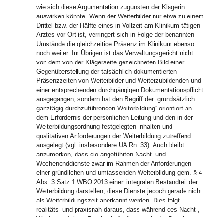
wie sich diese Argumentation zugunsten der Klägerin
auswirken könnte. Wenn der Weiterbilder nur etwa zu einem
Drittel bzw. der Hälfte eines in Vollzeit am Klinikum tätigen
Arztes vor Ort ist, verringert sich in Folge der benannten
Umstände die gleichzeitige Präsenz im Klinikum ebenso
noch weiter. Im Übrigen ist das Verwaltungsgericht nicht
von dem von der Klägerseite gezeichneten Bild einer
Gegenüberstellung der tatsächlich dokumentierten
Präsenzzeiten von Weiterbilder und Weiterzubildenden und
einer entsprechenden durchgängigen Dokumentationspflicht
ausgegangen, sondern hat den Begriff der „grundsätzlich
ganztägig durchzuführenden Weiterbildung“ orientiert an
dem Erfordernis der persönlichen Leitung und den in der
Weiterbildungsordnung festgelegten Inhalten und
qualitativen Anforderungen der Weiterbildung zutreffend
ausgelegt (vgl. insbesondere UA Rn. 33). Auch bleibt
anzumerken, dass die angeführten Nacht- und
Wochenenddienste zwar im Rahmen der Anforderungen
einer gründlichen und umfassenden Weiterbildung gem. § 4
Abs. 3 Satz 1 WBO 2013 einen integralen Bestandteil der
Weiterbildung darstellen, diese Dienste jedoch gerade nicht
als Weiterbildungszeit anerkannt werden. Dies folgt
realitäts- und praxisnah daraus, dass während des Nacht-,