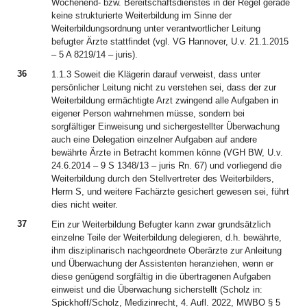
Wochenend- bzw. Bereitschaftsdienstes in der Regel gerade
keine strukturierte Weiterbildung im Sinne der
Weiterbildungsordnung unter verantwortlicher Leitung
befugter Ärzte stattfindet (vgl. VG Hannover, U.v. 21.1.2015
– 5 A 8219/14 – juris).
36
1.1.3 Soweit die Klägerin darauf verweist, dass unter
persönlicher Leitung nicht zu verstehen sei, dass der zur
Weiterbildung ermächtigte Arzt zwingend alle Aufgaben in
eigener Person wahrnehmen müsse, sondern bei
sorgfältiger Einweisung und sichergestellter Überwachung
auch eine Delegation einzelner Aufgaben auf andere
bewährte Ärzte in Betracht kommen könne (VGH BW, U.v.
24.6.2014 – 9 S 1348/13 – juris Rn. 67) und vorliegend die
Weiterbildung durch den Stellvertreter des Weiterbilders,
Herrn S, und weitere Fachärzte gesichert gewesen sei, führt
dies nicht weiter.
37
Ein zur Weiterbildung Befugter kann zwar grundsätzlich
einzelne Teile der Weiterbildung delegieren, d.h. bewährte,
ihm disziplinarisch nachgeordnete Oberärzte zur Anleitung
und Überwachung der Assistenten heranziehen, wenn er
diese genügend sorgfältig in die übertragenen Aufgaben
einweist und die Überwachung sicherstellt (Scholz in:
Spickhoff/Scholz, Medizinrecht, 4. Aufl. 2022, MWBO § 5