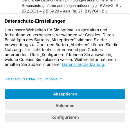
Gericht die bezeichneten Ermittlungen auch ohne einen
Beweisantrag hätten aufdrängen müssen (vgl. BVerwG, B.v.
25.2.2021 – 2 B 69.20 – juris Rn. 27; BayVGH, B.v.
18.8.2022 – 10 ZB 22.1265 – juris Rn. 6).
51
Vorliegend fehlt es bereits an einem Beweisantrag gem.
§ 86 Abs. 2 VwGO, der auf weitere Aufklärung von konkret
benannten Tatsachen gerichtet war. Es wurde auch nicht
näher dargelegt, weshalb sich eine weitere Sachaufklärung
hätte aufdrängen müssen, weshalb das Verwaltungsgericht
deshalb von Amts wegen weitere Aufklärungsbemühungen
hätte unternehmen müssen und welche tatsächlichen
Feststellungen bei Vornahme der entsprechenden
Sachaufklärung getroffen worden wären.
52
3. Die Kostenentscheidung folgt aus § 154 Abs. 2 VwGO.
53
4. Die Streitwertfestsetzung beruht auf §§ 47 Abs. 3, 52
Abs. 1 GKG in Anlehnung an Nr. 16.2 des
Streitwertkatalogs für die Verwaltungsgerichtsbarkeit 2004
54
Dieser Beschluss ist unanfechtbar (§ 152 Abs. 1 VwGO).
55
Mit der Ablehnung des Zulassungsantrags wird das Urteil
des Verwaltungsgerichts rechtskräftig (§ 124a Abs. 5 Satz 4
VwGO).