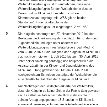
Weiterbildungsbefugnis ist zu entnehmen, dass eine
Weiterbildungsbefugnis für den Weiterbilder in dessen
Praxis und im Klinikum L besteht. Es ist ein
Klammerzusatz angefügt mit „WBB gilt an beiden
Standorten“. In der Spalte „Jahre der
Weiterbildungsbefugnis“ ist eingetragen „2 *m. NB“.
5
Die Klägerin beantragte am 27. November 2019 bei der
Beklagten die Anerkennung als Fachärztin für Kinder- und
Jugendmedizin und legte unter anderem ein
Weiterbildungszeugnis ihres Weiterbilders Dipl.-Med. R.
vom 6. Juli 2016 für die Tätigkeit der Klägerin im Klinikum L
vor, nach dem sie vom 1. Juli 2013 bis zum 30. April 2015
unter seiner Anleitung ganztägig und hauptberuflich als
Assistenzärztin in der Kinder- und Jugendabteilung des
Klinikums L tätig gewesen sei. Mit am 4. Mai 2020
nachgereichtem Schreiben bestätigte der Weiterbilder die
ausschließliche Tätigkeit der Klägerin im Klinikum L.
6
Auf Nachfragen der Beklagten erklärte der Weiterbilder,
dass die Klägerin zu keiner Zeit in der Praxis tätig gewesen
sei. Er selbst sei tatsächlich deutlich mehr als die in
seinem Antrag angegebenen 13 Stunden im Klinikum L
anwesend gewesen; entsprechende Arbeitsverträge könne