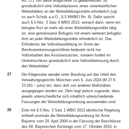
Rn. 27). Um diese Möglichkeit zu gewährleisten, ist
grundsätzlich eine Vollzeitpräsenz eines verantwortlichen
Weiterbilders an der Weiterbildungsstätte erforderlich (vgl.
so auch Scholz a.a.O., § 5 MWBO Rn. 9). Dafür spricht
auch § 5 Abs. 3 Satz 4 WBO 2013, wonach dann, wenn ein
befugter Arzt an mehr als einer Weiterbildungsstätte tätig
ist, eine gemeinsame Befugnis mit einem weiteren befugten
Arzt an jeder Weiterbildungsstätte erforderlich ist. Das
Erfordernis der Vollzeitausbildung im Sinne der
Berufsanerkennungsrichtlinie bedeutet nicht nur
Vollzeitarbeit des Assistenzarztes, sondern fordert im
Umkehrschluss grundsätzlich eine Vollzeitbetreuung durch
den Weiterbilder“.
27
Die Klägerseite wendet unter Berufung auf das Urteil des
Verwaltungsgerichts München vom 6. Juni 2024 (M 27 K
23.261 – juris) ein, dass dort von anderen Maßstäben
ausgegangen worden sei. Dem liegt jedoch zugrunde, dass
jeweils unterschiedliche sich inhaltlich unterscheidende
Fassungen der Weiterbildungsordnung anzuwenden sind:
28
Eine mit § 5 Abs. 3 Satz 1 WBO 2013 identische Regelung
enthielt erstmals die Weiterbildungsordnung für Ärzte
Bayerns vom 24. April 2004 in der Fassung der Beschlüsse
des 69. Bayerischen Ärztetags vom 17. Oktober 2010, in