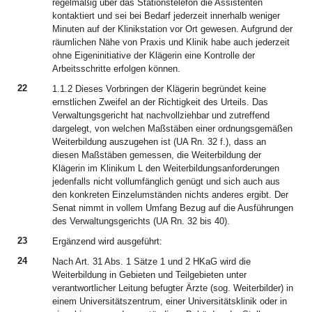
regelmäßig über das Stationstelefon die Assistenten
kontaktiert und sei bei Bedarf jederzeit innerhalb weniger
Minuten auf der Klinikstation vor Ort gewesen. Aufgrund der
räumlichen Nähe von Praxis und Klinik habe auch jederzeit
ohne Eigeninitiative der Klägerin eine Kontrolle der
Arbeitsschritte erfolgen können.
22
1.1.2 Dieses Vorbringen der Klägerin begründet keine
ernstlichen Zweifel an der Richtigkeit des Urteils. Das
Verwaltungsgericht hat nachvollziehbar und zutreffend
dargelegt, von welchen Maßstäben einer ordnungsgemäßen
Weiterbildung auszugehen ist (UA Rn. 32 f.), dass an
diesen Maßstäben gemessen, die Weiterbildung der
Klägerin im Klinikum L den Weiterbildungsanforderungen
jedenfalls nicht vollumfänglich genügt und sich auch aus
den konkreten Einzelumständen nichts anderes ergibt. Der
Senat nimmt in vollem Umfang Bezug auf die Ausführungen
des Verwaltungsgerichts (UA Rn. 32 bis 40).
23
Ergänzend wird ausgeführt:
24
Nach Art. 31 Abs. 1 Sätze 1 und 2 HKaG wird die
Weiterbildung in Gebieten und Teilgebieten unter
verantwortlicher Leitung befugter Ärzte (sog. Weiterbilder) in
einem Universitätszentrum, einer Universitätsklinik oder in