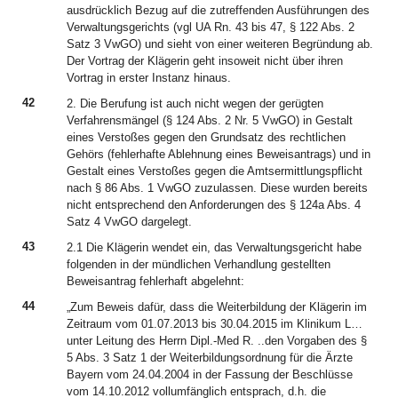
ausdrücklich Bezug auf die zutreffenden Ausführungen des
Verwaltungsgerichts (vgl UA Rn. 43 bis 47, § 122 Abs. 2
Satz 3 VwGO) und sieht von einer weiteren Begründung ab.
Der Vortrag der Klägerin geht insoweit nicht über ihren
Vortrag in erster Instanz hinaus.
42
2. Die Berufung ist auch nicht wegen der gerügten
Verfahrensmängel (§ 124 Abs. 2 Nr. 5 VwGO) in Gestalt
eines Verstoßes gegen den Grundsatz des rechtlichen
Gehörs (fehlerhafte Ablehnung eines Beweisantrags) und in
Gestalt eines Verstoßes gegen die Amtsermittlungspflicht
nach § 86 Abs. 1 VwGO zuzulassen. Diese wurden bereits
nicht entsprechend den Anforderungen des § 124a Abs. 4
Satz 4 VwGO dargelegt.
43
2.1 Die Klägerin wendet ein, das Verwaltungsgericht habe
folgenden in der mündlichen Verhandlung gestellten
Beweisantrag fehlerhaft abgelehnt:
44
„Zum Beweis dafür, dass die Weiterbildung der Klägerin im
Zeitraum vom 01.07.2013 bis 30.04.2015 im Klinikum L…
unter Leitung des Herrn Dipl.-Med R. ..den Vorgaben des §
5 Abs. 3 Satz 1 der Weiterbildungsordnung für die Ärzte
Bayern vom 24.04.2004 in der Fassung der Beschlüsse
vom 14.10.2012 vollumfänglich entsprach, d.h. die