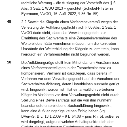
rechtliche Wertung – die Auslegung der Vorschrift des § 5
Abs. 3 Satz 1 WBO 2013 – gerichtet (Schübel-Pfister in
Eyermann, VwGO, 16. Aufl. 2022, § 86 Rn. 55).
49
2.2 Soweit die Klägerin einen Verfahrensverstoß wegen der
Verletzung der Aufklärungspflicht nach § 86 Abs. 1 Satz 1
VwGO darin sieht, dass das Verwaltungsgericht zur
Ermittlung des Sachverhalts eine Zeugeneinvernahme des
Weiterbilders hätte vornehmen müssen, um die konkreten
Umstände der Weiterbildung der Klägerin zu ermitteln, kann
hierdurch ein Verfahrensfehler nicht begründet werden.
50
Die Aufklärungsrüge stellt kein Mittel dar, um Versäumnisse
eines Verfahrensbeteiligten in der Tatsacheninstanz zu
kompensieren. Vielmehr ist darzulegen, dass bereits im
Verfahren vor dem Verwaltungsgericht auf die Vornahme der
Sachverhaltsaufklärung, deren Unterbleiben nunmehr gerügt
wird, hingewirkt worden ist. Hat ein anwaltlich vertretener
Kläger im Verfahren vor dem Verwaltungsgericht nicht durch
Stellung eines Beweisantrags auf die von ihm nunmehr
beanstandete unterbliebene Sachaufklärung hingewirkt,
kann eine Aufklärungsrüge keinen Erfolg haben (vgl.
BVerwG, B.v. 13.1.2009 – 9 B 64.08 – juris Rn. 5), außer es
wird dargelegt, aufgrund welcher Anhaltspunkte sich dem