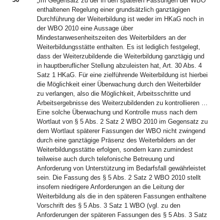
„Im Gegensatz zu der in den späteren Fassungen der WBO
enthaltenen Regelung einer grundsätzlich ganztägigen
Durchführung der Weiterbildung ist weder im HKaG noch in
der WBO 2010 eine Aussage über
Mindestanwesenheitszeiten des Weiterbilders an der
Weiterbildungsstätte enthalten. Es ist lediglich festgelegt,
dass der Weiterzubildende die Weiterbildung ganztägig und
in hauptberuflicher Stellung abzuleisten hat, Art. 30 Abs. 4
Satz 1 HKaG. Für eine zielführende Weiterbildung ist hierbei
die Möglichkeit einer Überwachung durch den Weiterbilder
zu verlangen, also die Möglichkeit, Arbeitsschritte und
Arbeitsergebnisse des Weiterzubildenden zu kontrollieren …
Eine solche Überwachung und Kontrolle muss nach dem
Wortlaut von § 5 Abs. 2 Satz 2 WBO 2010 im Gegensatz zu
dem Wortlaut späterer Fassungen der WBO nicht zwingend
durch eine ganztägige Präsenz des Weiterbilders an der
Weiterbildungsstätte erfolgen, sondern kann zumindest
teilweise auch durch telefonische Betreuung und
Anforderung von Unterstützung im Bedarfsfall gewährleistet
sein. Die Fassung des § 5 Abs. 2 Satz 2 WBO 2010 stellt
insofern niedrigere Anforderungen an die Leitung der
Weiterbildung als die in den späteren Fassungen enthaltene
Vorschrift des § 5 Abs. 3 Satz 1 WBO (vgl. zu den
Anforderungen der späteren Fassungen des § 5 Abs. 3 Satz