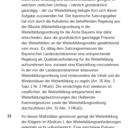
welchem zeitlichen Umfang – nämlich grundsätzlich
ganztägig – der zur Weiterbildung befugte Arzt sich dieser
Aufgabe zuzuwenden hat. Der bayerische Satzungsgeber
hat sich durch die Aufnahme der betreffenden Regelung aus
der (Muster-)Weiterbildungsordnung in die
Weiterbildungsordnung für die Ärzte Bayerns klar dafür
entschieden, dass die grundsätzlich ganztägige Präsenz
des Weiterbilders an der Weiterbildungsstätte gewährleistet
sein muss. Es oblag dem Satzungsermessen der
Bayerischen Landesärztekammer eine entsprechende
Regelung als Qualitätsanforderung für die Weiterbildung
aufzunehmen bzw. insoweit eine Klarstellung vorzunehmen.
In der von der Landesärztekammer erlassenen
Weiterbildungsordnung sind insbesondere der Inhalt und die
Mindestdauer der Weiterbildung zu regeln (Art. 35 Abs. 2
Satz 1 Nr. 3 HKaG). Der ermächtigte Arzt wiederum ist
verpflichtet, die Weiterbildung entsprechend den
Weiterbildungsbestimmungen des Heilberufe-
Kammergesetzes sowie der Weiterbildungsordnung
durchzuführen (Art. 31 Abs. 3 HKaG).
33
An diesen Maßstäben gemessen genügt die Weiterbildung
der Klägerin im Klinikum L den Weiterbildungsanforderungen
jedenfalls nicht vollumfänglich. Eine ganztägige Präsenz