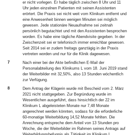
er nicht vorlegen. Er habe täglich zwischen 8 Uhr und 11
Uhr jeden einzelnen Patienten mit seinen Assistenten
erörtert. Die Praxis sei nicht weit vom Klinikum entfernt und
eine Anwesenheit binnen wenigen Minuten sei möglich
gewesen. Jede stationäre Neuaufnahme sei zeitnah
persönlich begutachtet und mit den Assistenten besprochen
worden. Es habe eine tägliche Abendvisite gegeben. In der
Zwischenzeit sei er telefonisch immer erreichbar gewesen.
Seit 2014 sei er zudem freitags ganztägig in der Praxis
vertreten worden und nur für die Klinik dagewesen.
7
Nach einer bei der Akte befindlichen E-Mail der
Personalabteilung des Klinikums L vom 18. Juni 2019 stand
der Weiterbilder mit 32,50%, also 13 Stunden wöchentlich
zur Verfügung.
8
Dem Antrag der Klägerin wurde mit Bescheid vom 2. März
2021 nicht stattgegeben. Zur Begründung wurde im
Wesentlichen ausgeführt, dass hinsichtlich der 22 im
Klinikum L abgeleisteten Monate nur 7,48 Monate
angerechnet werden könnten, sodass für die erforderliche
60-monatige Weiterbildung 14,52 Monate fehlten. Die
Anrechnung entspreche dem Anteil von 13 Stunden pro
Woche, die der Weiterbilder im Rahmen seines Antrags auf
Weiterbildungsbefugnis als Tätigkeit im Klinikum L