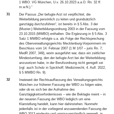
1 WBO: VG München, U.v. 26.10.2023 a.a.O. Rn. 32 ff.
m.w.N.).“
31
Der Passus „Der befugte Arzt ist verpflichtet, die
Weiterbildung persönlich zu leiten und grundsätzlich
ganztägig durchzuführen“, ist bereits in § 5 Abs. 3 der
(Muster-) Weiterbildungsordnung 2003 in der Fassung vom
23.10.2015 (MWBO) enthalten. Die Ergänzung in § 5 Abs. 3
Satz 1 MWBO erfolgte u.a. als Folge der Rechtsprechung
des Oberverwaltungsgerichts Mecklenburg-Vorpommern im
Beschluss vom 14. Februar 2007 (1 M 1/07 – juris Rn. 7;
MedR 2007, 349), worin ausgeführt war, dass ein zeitlicher
Mindestumfang, den der befugte Arzt bei der Weiterbildung
anzusetzen habe, in der Berufsordnung nicht geregelt sei
(vgl. auch Scholz in Spickhoff, Medizinrecht, 4. Aufl. 2022,
§ 5 MWBO Rn. 9).
32
Inwieweit der Rechtsauffassung des Verwaltungsgerichts
München zur früheren Fassung der WBO zu folgen wäre,
oder ob es sich bei der Aufnahme des
Ganztägigkeitserfordernisses – wie die Beklagte meint – in
der neueren Fassung der WBO lediglich um eine
Klarstellung handelt, kann hier dahinstehen. Nunmehr
jedenfalls ist in der vorliegend anzuwendenden Fassung der
WBO 2013 eindeutig und unmissverständlich geregelt, in