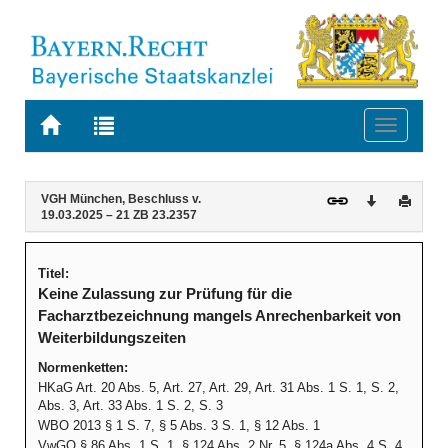
Zur
Zur
Toggle
Startseite
Trefferliste
navigati
von
der
BAYERN.RECHT
letzten
Navigation
Inhalt
VGH München, Beschluss v.
Download
Druck
Suche
19.03.2025 – 21 ZB 23.2357
Titel:
Keine Zulassung zur Prüfung für die
Facharztbezeichnung mangels Anrechenbarkeit von
Weiterbildungszeiten
Normenketten:
HKaG Art. 20 Abs. 5, Art. 27, Art. 29, Art. 31 Abs. 1 S. 1, S. 2,
Abs. 3, Art. 33 Abs. 1 S. 2, S. 3
WBO 2013 § 1 S. 7, § 5 Abs. 3 S. 1, § 12 Abs. 1
VwGO § 86 Abs. 1 S. 1, § 124 Abs. 2 Nr. 5, § 124a Abs. 4 S. 4,