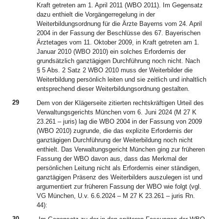
Kraft getreten am 1. April 2011 (WBO 2011). Im Gegensatz
dazu enthielt die Vorgängerregelung in der
Weiterbildungsordnung für die Ärzte Bayerns vom 24. April
2004 in der Fassung der Beschlüsse des 67. Bayerischen
Ärztetages vom 11. Oktober 2009, in Kraft getreten am 1.
Januar 2010 (WBO 2010) ein solches Erfordernis der
grundsätzlich ganztägigen Durchführung noch nicht. Nach
§ 5 Abs. 2 Satz 2 WBO 2010 muss der Weiterbilder die
Weiterbildung persönlich leiten und sie zeitlich und inhaltlich
entsprechend dieser Weiterbildungsordnung gestalten.
29
Dem von der Klägerseite zitierten rechtskräftigen Urteil des
Verwaltungsgerichts München vom 6. Juni 2024 (M 27 K
23.261 – juris) lag die WBO 2004 in der Fassung von 2009
(WBO 2010) zugrunde, die das explizite Erfordernis der
ganztägigen Durchführung der Weiterbildung noch nicht
enthielt. Das Verwaltungsgericht München ging zur früheren
Fassung der WBO davon aus, dass das Merkmal der
persönlichen Leitung nicht als Erfordernis einer ständigen,
ganztägigen Präsenz des Weiterbilders auszulegen ist und
argumentiert zur früheren Fassung der WBO wie folgt (vgl.
VG München, U.v. 6.6.2024 – M 27 K 23.261 – juris Rn.
44):
30