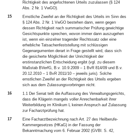
Richtigkeit des angefochtenen Urteils zuzulassen (§ 124
Abs. 2 Nr. 1 VwGO).
15
Ernstliche Zweifel an der Richtigkeit des Urteils im Sinn des
§ 124 Abs. 2 Nr. 1 VwGO bestehen dann, wenn gegen
dessen Richtigkeit nach summarischer Prüfung gewichtige
Gesichtspunkte sprechen, wovon immer dann auszugehen
ist, wenn ein einzelner tragender Rechtssatz oder eine
erhebliche Tatsachenfeststellung mit schlüssigen
Gegenargumenten derart in Frage gestellt wird, dass sich
die gesicherte Möglichkeit der Unrichtigkeit der
erstinstanzlichen Entscheidung ergibt (vgl. zu diesem
Maßstab BVerfG, B.v. 10.9.2009 – 1 BvR 814/09 und B.v.
20.12.2010 – 1 BvR 2011/10 – jeweils juris). Solche
ernstlichen Zweifel an der Richtigkeit des Urteils ergeben
sich aus dem Zulassungsvorbringen nicht.
16
1.1 Der Senat teilt die Auffassung des Verwaltungsgerichts,
dass die Klägerin mangels voller Anrechenbarkeit ihrer
Weiterbildung im Klinikum L keinen Anspruch auf Zulassung
zur Facharztprüfung hat.
17
Eine Facharztbezeichnung nach Art. 27 des Heilberufe-
Kammergesetzes (HKaG) in der Fassung der
Bekanntmachung vom 6. Februar 2002 (GVBl. S. 42,