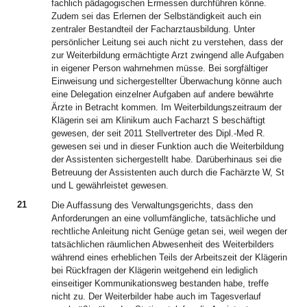
fachlich pädagogischen Ermessen durchführen könne.
Zudem sei das Erlernen der Selbständigkeit auch ein
zentraler Bestandteil der Facharztausbildung. Unter
persönlicher Leitung sei auch nicht zu verstehen, dass der
zur Weiterbildung ermächtigte Arzt zwingend alle Aufgaben
in eigener Person wahrnehmen müsse. Bei sorgfältiger
Einweisung und sichergestellter Überwachung könne auch
eine Delegation einzelner Aufgaben auf andere bewährte
Ärzte in Betracht kommen. Im Weiterbildungszeitraum der
Klägerin sei am Klinikum auch Facharzt S beschäftigt
gewesen, der seit 2011 Stellvertreter des Dipl.-Med R.
gewesen sei und in dieser Funktion auch die Weiterbildung
der Assistenten sichergestellt habe. Darüberhinaus sei die
Betreuung der Assistenten auch durch die Fachärzte W, St
und L gewährleistet gewesen.
21
Die Auffassung des Verwaltungsgerichts, dass den
Anforderungen an eine vollumfängliche, tatsächliche und
rechtliche Anleitung nicht Genüge getan sei, weil wegen der
tatsächlichen räumlichen Abwesenheit des Weiterbilders
während eines erheblichen Teils der Arbeitszeit der Klägerin
bei Rückfragen der Klägerin weitgehend ein lediglich
einseitiger Kommunikationsweg bestanden habe, treffe
nicht zu. Der Weiterbilder habe auch im Tagesverlauf