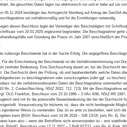
rklärt, die gesuchten Daten lägen nur elektronisch vor und er habe auf sie v
m 05.11.2024 bestätigte das Amtsgericht Nürnberg auf Antrag der GenStA di
eschlagnahme sei verhältnismäßig und für die Ermittlungen notwendig.
egen diesen Beschluss legte der Verteidiger des Beschuldigten mit Schriftsa
chriftsatz vom 20.01.2025 ergänzend begründete. Die Beschlagnahme gehe vie
ehandlungsfälle seit Gründung der Praxis im Jahr 2007 einschließlich der Priv
.
ie zulässige Beschwerde hat in der Sache Erfolg. Die angegriffene Beschlag
. Für die Entscheidung der Beschwerde ist die Verhältnisbestimmung von D
on zentraler Bedeutung. Eine Durchsuchung dauert an, bis die Durchsicht d
st. Die Durchsicht dient der Prüfung, ob und bejahendenfalls welche Daten ü
nfolgedessen zu beschlagnahmen oder zurückzugeben (oder ggf. zu löschen) s
odass nur die verfahrensrelevanten Daten der Beschlagnahme unterworfen we
10 Rn. 2; Cordes/Reichling, NStZ 2022, 712, 713). Mit der Beschlagnahme w
vgl. OLG Frankfurt, Beschluss vom 23.10.1996 – 3 VAs 4/96, NStZ-RR 1997, 7
ugleich wird mit ihr die potenzielle Beweisbedeutung der bei der Durchsicht 
estgestellt. Voraussetzung für letzteres ist, dass die nicht fernliegende Mög
n irgendeiner Weise zu verwenden. Das ist ex ante zu beurteilen, weil sich d
rgeben kann (BGH, Beschluss vom 14.06.2018 – StB 13/18, juris Rn. 6). Die i
aten kann also – wenn der Betroffene nicht einverstanden ist – erst stattfi
vgl. BVerfG, Beschluss vom 17.11.2022 – 2 BvR 827/21, juris Rn. 6; Park, NS