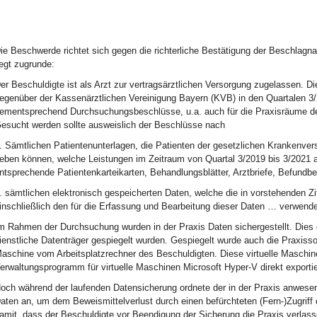
ie Beschwerde richtet sich gegen die richterliche Bestätigung der Beschlagn
iegt zugrunde:
er Beschuldigte ist als Arzt zur vertragsärztlichen Versorgung zugelassen. 
egenüber der Kassenärztlichen Vereinigung Bayern (KVB) in den Quartalen 3/
ementsprechend Durchsuchungsbeschlüsse, u.a. auch für die Praxisräume de
esucht werden sollte ausweislich der Beschlüsse nach
. Sämtlichen Patientenunterlagen, die Patienten der gesetzlichen Krankenver
eben können, welche Leistungen im Zeitraum von Quartal 3/2019 bis 3/2021 a
ntsprechende Patientenkarteikarten, Behandlungsblätter, Arztbriefe, Befundbe
. sämtlichen elektronisch gespeicherten Daten, welche die in vorstehenden Z
inschließlich den für die Erfassung und Bearbeitung dieser Daten … verwe
m Rahmen der Durchsuchung wurden in der Praxis Daten sichergestellt. Dies
ienstliche Datenträger gespiegelt wurden. Gespiegelt wurde auch die Praxisso
aschine vom Arbeitsplatzrechner des Beschuldigten. Diese virtuelle Maschin
erwaltungsprogramm für virtuelle Maschinen Microsoft Hyper-V direkt exportie
och während der laufenden Datensicherung ordnete der in der Praxis anwes
aten an, um dem Beweismittelverlust durch einen befürchteten (Fern-)Zugri
amit, dass der Beschuldigte vor Beendigung der Sicherung die Praxis verla