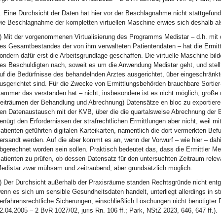
. Eine Durchsicht der Daten hat hier vor der Beschlagnahme nicht stattgefunde
ie Beschlagnahme der kompletten virtuellen Maschine erwies sich deshalb als
) Mit der vorgenommenen Virtualisierung des Programms Medistar – d.h. mit 
es Gesamtbestandes der von ihm verwalteten Patientendaten – hat die Ermi
ondern dafür erst die Arbeitsgrundlage geschaffen. Die virtuelle Maschine bild
es Beschuldigten nach, soweit es um die Anwendung Medistar geht, und stellt 
uf die Bedürfnisse des behandelnden Arztes ausgerichtet, über eingeschränkt
usgerichtet sind. Für die Zwecke von Ermittlungsbehörden brauchbare Sortier
ammer das verstanden hat – nicht, insbesondere ist es nicht möglich, große
eiträumen der Behandlung und Abrechnung) Datensätze en bloc zu exportieren
en Datenaustausch mit der KVB, über die die quartalsweise Abrechnung der 
enügt den Erfordernissen der strafrechtlichen Ermittlungen aber nicht, weil mi
atienten geführten digitalen Karteikarten, namentlich die dort vermerkten B
ersandt werden. Auf die aber kommt es an, wenn der Vorwurf – wie hier – dahi
bgerechnet worden sein sollen. Praktisch bedeutet das, dass die Ermittler M
atienten zu prüfen, ob dessen Datensatz für den untersuchten Zeitraum releva
edistar zwar mühsam und zeitraubend, aber grundsätzlich möglich.
) Der Durchsicht außerhalb der Praxisräume standen Rechtsgründe nicht entg
enn es sich um sensible Gesundheitsdaten handelt, unterliegt allerdings in 
erfahrensrechtliche Sicherungen, einschließlich Löschungen nicht benötigter
2.04.2005 – 2 BvR 1027/02, juris Rn. 106 ff.; Park, NStZ 2023, 646, 647 ff.).