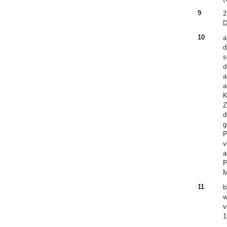
9
2
D
10
a
d
s
d
a
a
K
Z
d
g
P
v
a
P
M
11
b
w
v
1