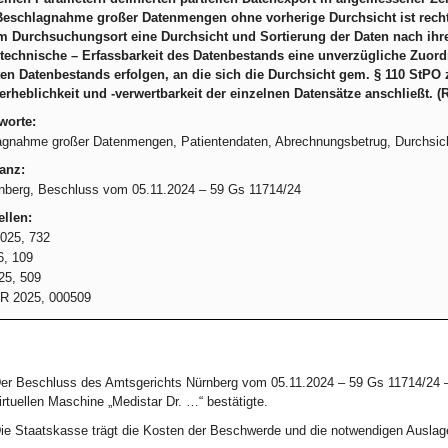
Beschlagnahme großer Datenmengen ohne vorherige Durchsicht ist rechtswi
am Durchsuchungsort eine Durchsicht und Sortierung der Daten nach ihre
technische – Erfassbarkeit des Datenbestands eine unverzügliche Zuordn
n Datenbestands erfolgen, an die sich die Durchsicht gem. § 110 StPO z
rheblichkeit und -verwertbarkeit der einzelnen Datensätze anschließt. (Rn
worte:
gnahme großer Datenmengen, Patientendaten, Abrechnungsbetrug, Durchsicht,
anz:
berg, Beschluss vom 05.11.2024 – 59 Gs 11714/24
llen:
025, 732
, 109
25, 509
R 2025, 000509
er Beschluss des Amtsgerichts Nürnberg vom 05.11.2024 – 59 Gs 11714/24 –
irtuellen Maschine „Medistar Dr. …“ bestätigte.
ie Staatskasse trägt die Kosten der Beschwerde und die notwendigen Auslag