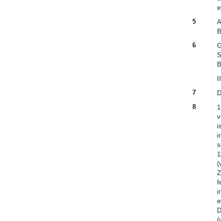
e
5
A
B
6
G
S
B
II
7
D
8
1
v
i
i
s
1
(
Z
f
i
e
D
(