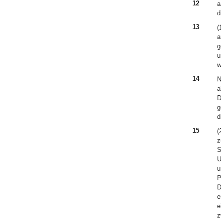
12
a
d
13
(
a
g
u
w
14
N
a
D
g
d
15
(
z
S
U
u
P
D
e
e
z