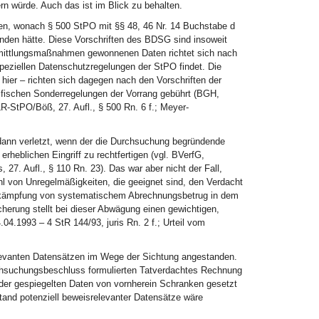
rn würde. Auch das ist im Blick zu behalten.
en, wonach § 500 StPO mit §§ 48, 46 Nr. 14 Buchstabe d
nden hätte. Diese Vorschriften des BDSG sind insoweit
rmittlungsmaßnahmen gewonnenen Daten richtet sich nach
peziellen Datenschutzregelungen der StPO findet. Die
ier – richten sich dagegen nach den Vorschriften der
ifischen Sonderregelungen der Vorrang gebührt (BGH,
R-StPO/Böß, 27. Aufl., § 500 Rn. 6 f.; Meyer-
 dann verletzt, wenn der die Durchsuchung begründende
rheblichen Eingriff zu rechtfertigen (vgl. BVerfG,
7. Aufl., § 110 Rn. 23). Das war aber nicht der Fall,
hl von Unregelmäßigkeiten, die geeignet sind, den Verdacht
ekämpfung von systematischem Abrechnungsbetrug in dem
erung stellt bei dieser Abwägung einen gewichtigen,
4.1993 – 4 StR 144/93, juris Rn. 2 f.; Urteil vom
levanten Datensätzen im Wege der Sichtung angestanden.
chsuchungsbeschluss formulierten Tatverdachtes Rechnung
 der gespiegelten Daten von vornherein Schranken gesetzt
tand potenziell beweisrelevanter Datensätze wäre