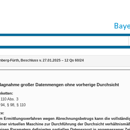
berg-Fürth, Beschluss v. 27.01.2025 – 12 Qs 60/24
lagnahme großer Datenmengen ohne vorherige Durchsicht
ketten:
110 Abs. 3
94, § 98, § 110
ze:
em Ermittlungsverfahren wegen Abrechnungsbetrugs kann die vollständig
ner virtuellen Maschine zur Durchführung der Durchsicht verhältnismä
inen Parametern definierten partiellen Datenexport in angemessener Zeit 