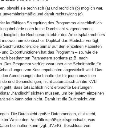
n, obwohl sie technisch (a) und rechtlich (b) möglich war.
 unverhältnismäßig und damit rechtswidrig (c).
der lauffähigen Spiegelung des Programms einschließlich
ttlungsbehörde noch keine Durchsicht vorgenommen,
et lediglich die Rechnerarchitektur des Arbeitsplatzrechners
insoweit ein identisches Duplikat dar. Medistar verfügt,
e Suchfunktionen, die primär auf den einzelnen Patienten
- und Exportfunktionen hat das Programm – so, wie die
 nach bestimmten Parametern sortierte (z.B. nach
. Das Programm verfügt zwar über eine Schnittstelle für
Behandlungen von Kassenpatienten abgewickelt wird. Das
t den Abrechnungen die Inhalte der für jeden einzelnen
efunde und Behandlungen, nicht automatisch an die KVB
n geht, dass tatsächlich nicht erbrachte Leistungen
edistar „händisch“ sichten müssen, um bei jedem einzelnen
nt sein kann oder nicht. Damit ist die Durchsicht von
egen. Die Durchsicht großer Datenmengen, erst recht,
strikter Weise dem Verhältnismäßigkeitsgrundsatz, was
 Daten beinhalten kann (vgl. BVerfG, Beschluss vom