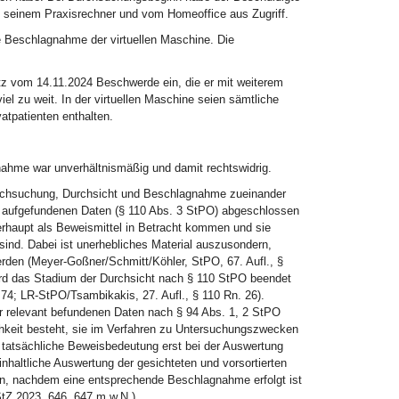
on seinem Praxisrechner und vom Homeoffice aus Zugriff.
e Beschlagnahme der virtuellen Maschine. Die
tz vom 14.11.2024 Beschwerde ein, die er mit weiterem
l zu weit. In der virtuellen Maschine seien sämtliche
atpatienten enthalten.
nahme war unverhältnismäßig und damit rechtswidrig.
urchsuchung, Durchsicht und Beschlagnahme zueinander
er aufgefundenen Daten (§ 110 Abs. 3 StPO) abgeschlossen
berhaupt als Beweismittel in Betracht kommen und sie
ind. Dabei ist unerhebliches Material auszusondern,
rden (Meyer-Goßner/Schmitt/Köhler, StPO, 67. Aufl., §
ird das Stadium der Durchsicht nach § 110 StPO beendet
4; LR-StPO/Tsambikakis, 27. Aufl., § 110 Rn. 26).
für relevant befundenen Daten nach § 94 Abs. 1, 2 StPO
lichkeit besteht, sie im Verfahren zu Untersuchungszwecken
ie tatsächliche Beweisbedeutung erst bei der Auswertung
nhaltliche Auswertung der gesichteten und vorsortierten
nden, nachdem eine entsprechende Beschlagnahme erfolgt ist
tZ 2023, 646, 647 m.w.N.).