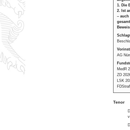
1. Die 
2. Ist 
– auch 
gesamte
Beweise
Schlag
Beschla
Vorinst
AG Nürn
Fundste
MedR 2
ZD 2026
LSK 20
FDStraf
Tenor
D
v
D