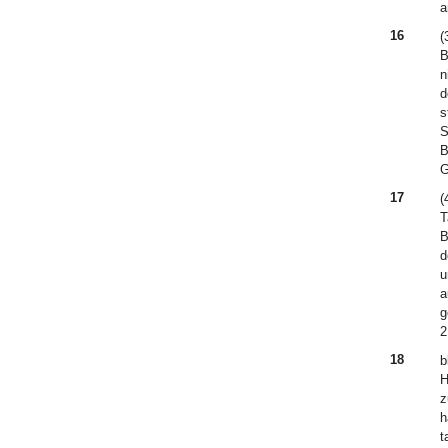
a
16
(
B
n
d
s
S
B
G
17
(
T
B
d
u
a
g
2
18
b
H
z
h
t