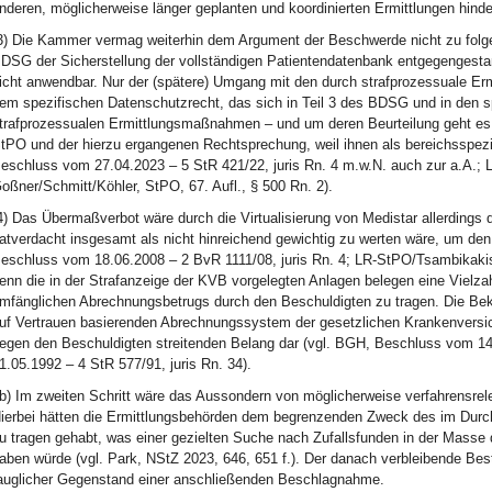
nderen, möglicherweise länger geplanten und koordinierten Ermittlungen hinde
3) Die Kammer vermag weiterhin dem Argument der Beschwerde nicht zu folg
DSG der Sicherstellung der vollständigen Patientendatenbank entgegengesta
icht anwendbar. Nur der (spätere) Umgang mit den durch strafprozessuale E
em spezifischen Datenschutzrecht, das sich in Teil 3 des BDSG und in den s
trafprozessualen Ermittlungsmaßnahmen – und um deren Beurteilung geht es h
tPO und der hierzu ergangenen Rechtsprechung, weil ihnen als bereichsspez
eschluss vom 27.04.2023 – 5 StR 421/22, juris Rn. 4 m.w.N. auch zur a.A.; L
oßner/Schmitt/Köhler, StPO, 67. Aufl., § 500 Rn. 2).
4) Das Übermaßverbot wäre durch die Virtualisierung von Medistar allerdings
atverdacht insgesamt als nicht hinreichend gewichtig zu werten wäre, um den e
eschluss vom 18.06.2008 – 2 BvR 1111/08, juris Rn. 4; LR-StPO/Tsambikakis, 2
enn die in der Strafanzeige der KVB vorgelegten Anlagen belegen eine Vielza
mfänglichen Abrechnungsbetrugs durch den Beschuldigten zu tragen. Die B
uf Vertrauen basierenden Abrechnungssystem der gesetzlichen Krankenversich
egen den Beschuldigten streitenden Belang dar (vgl. BGH, Beschluss vom 14.0
1.05.1992 – 4 StR 577/91, juris Rn. 34).
b) Im zweiten Schritt wäre das Aussondern von möglicherweise verfahrensre
ierbei hätten die Ermittlungsbehörden dem begrenzenden Zweck des im Dur
u tragen gehabt, was einer gezielten Suche nach Zufallsfunden in der Masse
aben würde (vgl. Park, NStZ 2023, 646, 651 f.). Der danach verbleibende Bes
auglicher Gegenstand einer anschließenden Beschlagnahme.