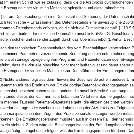
a) Im ersten Schritt war es zulässig, dass die die Arztpraxis durchsuchende
ie Erzeugung einer virtuellen Maschine spiegelten und diese mitnahmen.
1) Ist am Durchsuchungsort eine Durchsicht und Sortierung der Daten nach ihr
uch technische – Erfassbarkeit des Datenbestands eine unverzügliche Zuordnu
esamten Datenbestands erfolgen, an die sich die Durchsicht gemäß § 110 StP
nd -verwertbarkeit der einzelnen Datensätze anschließt (BVerfG, Beschluss v
ird ein solcher umfassender Zugriff durch das Übermaßverbot (BVerfG, Besch
ach den technischen Gegenbenheiten des vom Beschuldigten verwendeten P
llgemeinen Parametern vorzunehmende Sortierung und ein entsprechend umgr
ie unvollständige Spiegelung von Programm und Patientendaten oder etwaig
eführt, dass die virtuelle Maschine nicht mehr lauffähig ist und daher später
ie Erzeugung der virtuellen Maschine zur Durchführung der Ermittlungen erford
2) Nichts anderes folgt aus dem Hinweis der Beschwerde auf ein anderes Erm
usammen mit den Ermittlern vor Ort die dortige Datenbank durchgegangen sei
creenshot gesichert haben sollen, sodass die anschließende Auswertung sich
mstände dieses der Kammer nicht bekannten Verfahrens das hergegeben habe
m mehrere Tausend Patienten-Datensätze geht, die einzeln gesichtet werden
rozedur die tage- oder wochenlange Lahmlegung der Arztpraxis zur Folge geh
atenmanipulationen dem Zugriff des Praxispersonals entzogen werden müsste
rkennen. Die Ermittlungspersonen müssten auch in diesem Fall, den technisc
inzeln sichten. Zudem wäre die Binnenorganisation der Ermittlungsbehörden e
wangsläufig – umgehend erfolgen, was die Ermittlungspersonen für deren Dau