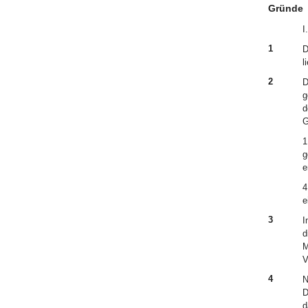
Gründe
I.
1
D
l
2
D
g
d
G
1
g
e
4
e
3
I
d
M
V
4
N
D
d