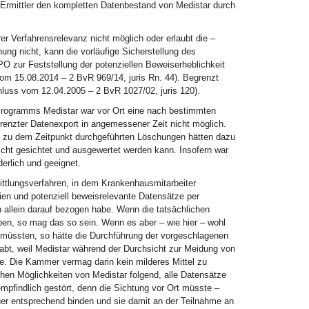
n Ermittler den kompletten Datenbestand von Medistar durch
er Verfahrensrelevanz nicht möglich oder erlaubt die –
ng nicht, kann die vorläufige Sicherstellung des
O zur Feststellung der potenziellen Beweiserheblichkeit
om 15.08.2014 – 2 BvR 969/14, juris Rn. 44). Begrenzt
luss vom 12.04.2005 – 2 BvR 1027/02, juris 120).
rogramms Medistar war vor Ort eine nach bestimmten
enzter Datenexport in angemessener Zeit nicht möglich.
e zu dem Zeitpunkt durchgeführten Löschungen hätten dazu
 nicht gesichtet und ausgewertet werden kann. Insofern war
erlich und geeignet.
ittlungsverfahren, in dem Krankenhausmitarbeiter
en und potenziell beweisrelevante Datensätze per
 allein darauf bezogen habe. Wenn die tatsächlichen
n, so mag das so sein. Wenn es aber – wie hier – wohl
 müssten, so hätte die Durchführung der vorgeschlagenen
abt, weil Medistar während der Durchsicht zur Meidung von
. Die Kammer vermag darin kein milderes Mittel zu
hen Möglichkeiten von Medistar folgend, alle Datensätze
mpfindlich gestört, denn die Sichtung vor Ort müsste –
er entsprechend binden und sie damit an der Teilnahme an