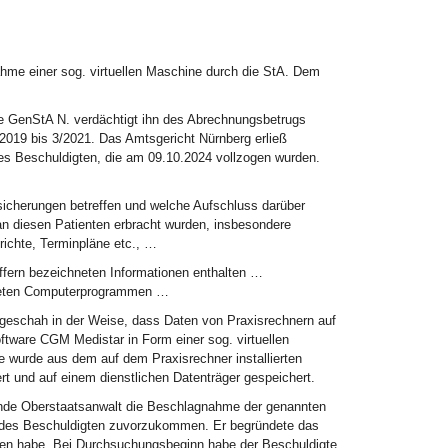
ahme einer sog. virtuellen Maschine durch die StA. Dem
Die GenStA N. verdächtigt ihn des Abrechnungsbetrugs
2019 bis 3/2021. Das Amtsgericht Nürnberg erließ
s Beschuldigten, die am 09.10.2024 vollzogen wurden.
sicherungen betreffen und welche Aufschluss darüber
n diesen Patienten erbracht wurden, insbesondere
richte, Terminpläne etc., …
iffern bezeichneten Informationen enthalten …
ndeten Computerprogrammen …
 geschah in der Weise, dass Daten von Praxisrechnern auf
ftware CGM Medistar in Form einer sog. virtuellen
e wurde aus dem auf dem Praxisrechner installierten
rt und auf einem dienstlichen Datenträger gespeichert.
ende Oberstaatsanwalt die Beschlagnahme der genannten
ff des Beschuldigten zuvorzukommen. Er begründete das
ssen habe. Bei Durchsuchungsbeginn habe der Beschuldigte