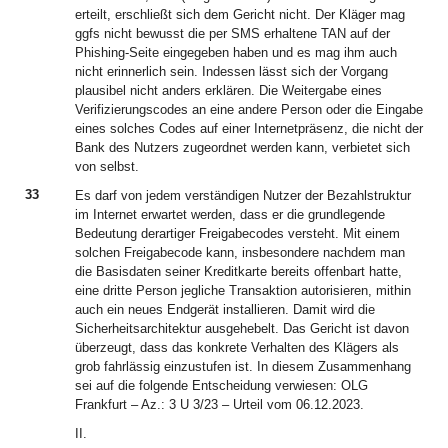
erteilt, erschließt sich dem Gericht nicht. Der Kläger mag
ggfs nicht bewusst die per SMS erhaltene TAN auf der
Phishing-Seite eingegeben haben und es mag ihm auch
nicht erinnerlich sein. Indessen lässt sich der Vorgang
plausibel nicht anders erklären. Die Weitergabe eines
Verifizierungscodes an eine andere Person oder die Eingabe
eines solches Codes auf einer Internetpräsenz, die nicht der
Bank des Nutzers zugeordnet werden kann, verbietet sich
von selbst.
33
Es darf von jedem verständigen Nutzer der Bezahlstruktur
im Internet erwartet werden, dass er die grundlegende
Bedeutung derartiger Freigabecodes versteht. Mit einem
solchen Freigabecode kann, insbesondere nachdem man
die Basisdaten seiner Kreditkarte bereits offenbart hatte,
eine dritte Person jegliche Transaktion autorisieren, mithin
auch ein neues Endgerät installieren. Damit wird die
Sicherheitsarchitektur ausgehebelt. Das Gericht ist davon
überzeugt, dass das konkrete Verhalten des Klägers als
grob fahrlässig einzustufen ist. In diesem Zusammenhang
sei auf die folgende Entscheidung verwiesen: OLG
Frankfurt – Az.: 3 U 3/23 – Urteil vom 06.12.2023.
II.