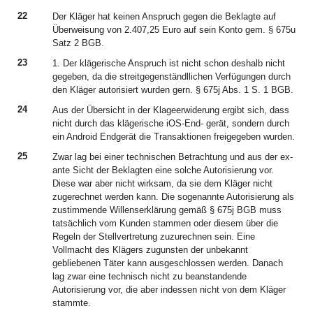
22
Der Kläger hat keinen Anspruch gegen die Beklagte auf
Überweisung von 2.407,25 Euro auf sein Konto gem. § 675u
Satz 2 BGB.
23
1. Der klägerische Anspruch ist nicht schon deshalb nicht
gegeben, da die streitgegenständllichen Verfügungen durch
den Kläger autorisiert wurden gern. § 675j Abs. 1 S. 1 BGB.
24
Aus der Übersicht in der Klageerwiderung ergibt sich, dass
nicht durch das klägerische iOS-End- gerät, sondern durch
ein Android Endgerät die Transaktionen freigegeben wurden.
25
Zwar lag bei einer technischen Betrachtung und aus der ex-
ante Sicht der Beklagten eine solche Autorisierung vor.
Diese war aber nicht wirksam, da sie dem Kläger nicht
zugerechnet werden kann. Die sogenannte Autorisierung als
zustimmende Willenserklärung gemäß § 675j BGB muss
tatsächlich vom Kunden stammen oder diesem über die
Regeln der Stellvertretung zuzurechnen sein. Eine
Vollmacht des Klägers zugunsten der unbekannt
gebliebenen Täter kann ausgeschlossen werden. Danach
lag zwar eine technisch nicht zu beanstandende
Autorisierung vor, die aber indessen nicht von dem Kläger
stammte.