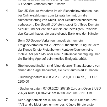
3D-Secure Verfahren zum Einsatz.
4
Das 3D-Secure Verfahren ist ein Sicherheitsverfahren, das
bei Online-Zahlungen zum Einsatz kommt, um die
Authentifizierung von Kredit- oder Debitkarteninhabern zu
verbessern. Der Begriff „3D“ steht dabei für „Three Domain
Secure“ und bezieht sich auf die drei beteiligten Parteien:
den Karteninhaber, die ausstellende Bank und den Händler.
5
Beim 3D-Secure-Verfahren handelt sich um ein
Freigabeverfahren mit 2-Faktor-Authentifizie- rung, bei dem
der Kunde für die Freigabe von Kontoverfügungen eine
mobileTAN per SMS oder eine Push-Benachrichtigung über
die Banking-App auf sein mobiles Endgerät erhält.
6
Streitgegenständlich sind folgende zwei Transaktionen, von
denen der Kläger behauptet, sie nicht autorisiert zu haben:
- Buchungsdatum 03.08.2023: 2.200,00 Euro an „… EUR
2200,00
- Buchungsdatum 07.08.2023: 207,25 Euro an „Ozon 2 USD
226,24 Kurs 1,0916284“ am 02.08.2023 um 21:16 Uhr
7
Der Kläger erhielt am 02.08.2023 um 15:08 Uhr eine SMS-
TAN an die Mobilfunknummer des Klägers für die erste