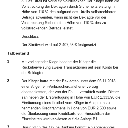
3. Das Urteil ist vorläufig vollstreckbar. Der Kläger kann die
Vollstreckung der Beklagten durch Sicherheitsleistung in
Höhe von 110 % des aufgrund des Urteils vollstreckbaren
Betrags abwenden, wenn nicht die Beklagte vor der
Vollstreckung Sicherheit in Höhe von 110 % des zu
vollstreckenden Betrags leistet.
Beschluss
Der Streitwert wird auf 2.407,25 € festgesetzt.
Tatbestand
1
Mit vorliegender Klage begehrt der Kläger die
Rücküberweisung zweier Transaktionen auf sein Konto bei
der Beklagten.
2
Der Kläger hatte mit der Beklagten unter dem 06.11.2018
einen Allgemein-Verbraucherdarlehens- vertrag
abgeschlossen, der von der Fa. … vermittelt wurde. Dieser
sah neben der Erstverfügung in Höhe von EUR 1.333,96 die
Einräumung eines flexibel vom Kläger in Anspruch zu
nehmenden Kreditrahmens in Höhe von EUR 2.500 sowie
die Überlassung einer Kreditkarte vor. Hinsichtlich der
Einzelheiten wird verwiesen auf die Anlage B1.
3
Hinsichtlich des Online Banking kommt ein sogenanntes