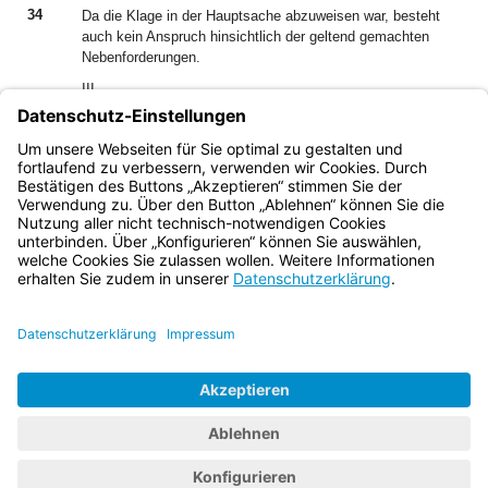
34
Da die Klage in der Hauptsache abzuweisen war, besteht
auch kein Anspruch hinsichtlich der geltend gemachten
Nebenforderungen.
III.
35
Die Kostenentscheidung beruht auf § 91 Abs. 1 ZPO.
36
Die Entscheidung hinsichtlich der vorläufigen
Vollstreckbarkeit ergibt sich aus §§ 708 Nr. 11, 711 ZPO.
Bayern.de
BayernPortal
Datenschutz
Impressum
Barrierefreiheit
Hilfe
Kontakt
Kontrastwechsel
Schriftgröße