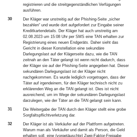
registrieren und die streitgegenständlichen Verfügungen
ausführen.
30
Der Kläger war unstreitig auf der Phishing-Seite „sicher
bezahlen“ und wurde dort aufgefordert zur Eingabe seiner
Kreditkartendetails. Der Kläger hat auch unstreitig am
02.08.2023 um 15:08 Uhr per SMS eine TAN erhalten zur
Registrierung eines neuen Endgeräts. Daher sieht das
Gericht in dieser Konstellation eine sekundäre
Darlegungslast auf der Klägerseite dazu, wie die TAN
zeitnah an den Täter gelangt ist wenn nicht dadurch, dass
der Kläger sie auf der Phishing-Seite angegeben hat. Dieser
sekundären Darlegungslast ist der Kläger nicht
nachgekommen. Es wurde lediglich vorgetragen, dass der
Täter auf irgendeinem, für den Kläger technisch nicht zu
erklärenden Weg an die TAN gelangt ist. Dies ist nicht
ausreichend, um im Wege der sekundären Darlegungslast
darzulegen, wie der Täter an die TAN gelangt sein kann.
31
Die Weitergabe der TAN durch den Kläger stellt eine grobe
Sorgfaltspflichtverletzung dar.
32
Der Kläger ist als Verkäufer auf der Plattform aufgetreten.
Warum man als Verkäufer und damit als Person, die Geld
erhalten soll, eine (vorgetäuschte) Zwei-Faktor-Freigabe