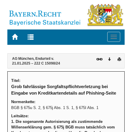
Zur
Zur
Toggle
Startseite
Trefferliste
navigati
von
der
BAYERN.RECHT
letzten
Navigation
Inhalt
AG München, Endurteil v.
Download
Druck
Suche
21.01.2025 – 222 C 15098/24
Titel:
Grob fahrlässige Sorgfaltspflichtverletzung bei
Eingabe von Kreditkartendetails auf Phishing-Seite
Normenkette:
BGB § 675u S. 2, § 675j Abs. 1 S. 1, § 675I Abs. 1
Leitsätze:
1. Die sogenannte Autorisierung als zustimmende
Willenserklärung gem. § 675j BGB muss tatsächlich vom