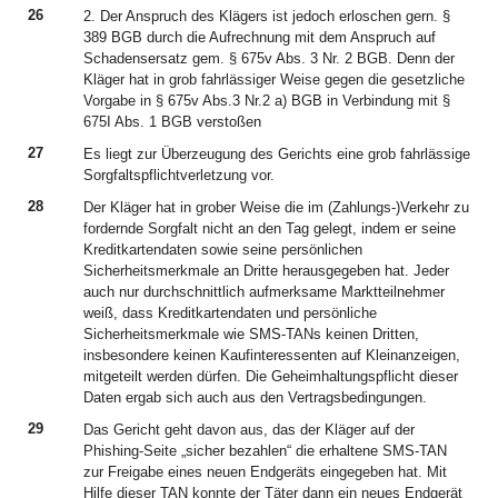
26
2. Der Anspruch des Klägers ist jedoch erloschen gern. §
389 BGB durch die Aufrechnung mit dem Anspruch auf
Schadensersatz gem. § 675v Abs. 3 Nr. 2 BGB. Denn der
Kläger hat in grob fahrlässiger Weise gegen die gesetzliche
Vorgabe in § 675v Abs.3 Nr.2 a) BGB in Verbindung mit §
675I Abs. 1 BGB verstoßen
27
Es liegt zur Überzeugung des Gerichts eine grob fahrlässige
Sorgfaltspflichtverletzung vor.
28
Der Kläger hat in grober Weise die im (Zahlungs-)Verkehr zu
fordernde Sorgfalt nicht an den Tag gelegt, indem er seine
Kreditkartendaten sowie seine persönlichen
Sicherheitsmerkmale an Dritte herausgegeben hat. Jeder
auch nur durchschnittlich aufmerksame Marktteilnehmer
weiß, dass Kreditkartendaten und persönliche
Sicherheitsmerkmale wie SMS-TANs keinen Dritten,
insbesondere keinen Kaufinteressenten auf Kleinanzeigen,
mitgeteilt werden dürfen. Die Geheimhaltungspflicht dieser
Daten ergab sich auch aus den Vertragsbedingungen.
29
Das Gericht geht davon aus, das der Kläger auf der
Phishing-Seite „sicher bezahlen“ die erhaltene SMS-TAN
zur Freigabe eines neuen Endgeräts eingegeben hat. Mit
Hilfe dieser TAN konnte der Täter dann ein neues Endgerät