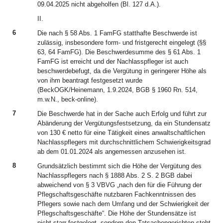
09.04.2025 nicht abgeholfen (Bl. 127 d.A.).
II.
6
Die nach § 58 Abs. 1 FamFG statthafte Beschwerde ist
zulässig, insbesondere form- und fristgerecht eingelegt (§§
63, 64 FamFG). Die Beschwerdesumme des § 61 Abs. 1
FamFG ist erreicht und der Nachlasspfleger ist auch
beschwerdebefugt, da die Vergütung in geringerer Höhe als
von ihm beantragt festgesetzt wurde
(BeckOGK/Heinemann, 1.9.2024, BGB § 1960 Rn. 514,
m.w.N., beck-online).
7
Die Beschwerde hat in der Sache auch Erfolg und führt zur
Abänderung der Vergütungsfestsetzung, da ein Stundensatz
von 130 € netto für eine Tätigkeit eines anwaltschaftlichen
Nachlasspflegers mit durchschnittlichem Schwierigkeitsgrad
ab dem 01.01.2024 als angemessen anzusehen ist.
8
Grundsätzlich bestimmt sich die Höhe der Vergütung des
Nachlasspflegers nach § 1888 Abs. 2 S. 2 BGB dabei
abweichend von § 3 VBVG „nach den für die Führung der
Pflegschaftsgeschäfte nutzbaren Fachkenntnissen des
Pflegers sowie nach dem Umfang und der Schwierigkeit der
Pflegschaftsgeschäfte“. Die Höhe der Stundensätze ist
nicht starr festgelegt, sondern den Tatsachengerichten steht