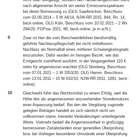
nach allgemeiner Ansicht ein weiter Ermessensspielraum
bei deren Bemessung zu (OLG Saarbrücken, Beschluss
vom 02.09.2014 – 5 W 44/14, NJW-RR 2015, 844, Rn. 14,
beck-online; OLG Köln, Beschluss vom 10.02.2021 – 2 Wx
294/20, FGPrax 2021, 88, beck-online; je m.w.N.).
9
Zwar ist hier die vom Beschwerdeführer berufsmäßig
geführte Nachlasspflegschaft bei nicht mittellosem
Nachlass als Normalfall eines mittleren Schwierigkeitsgrads
einzustufen. Dafür wurden im hiesigen Bezirk, wie das
Erstgericht zutreffend ausführt, in der Vergangenheit 110 €
netto für angemessen erachtet (OLG Nürnberg, Beschluss
vom 07.01.2021 – 1 W 3353/20; OLG Hamm, Beschluss
vom 13.01.2011 – 15 W 632/10, NJW-RR 2011, 1091, beck-
online).
10
Gleichwohl führt das Rechtsmittel zu einem Erfolg, weil die
Höhe des als angemessenen anzusehenden Stundensatzes
einer Anpassung bedarf. Bei den der Vergütung zugrunde
gelegten Beträgen handelt es sich nämlich nicht um
vollkommen starre, keinerlei Veränderungen unterliegende
Werte. Vielmehr bedarf die Angemessenheit in großzügig
bemessenen Zeitabständen einer generellen Überprüfung
bzw. bei Vorliegen besonderer Umstände einer Überprüfung