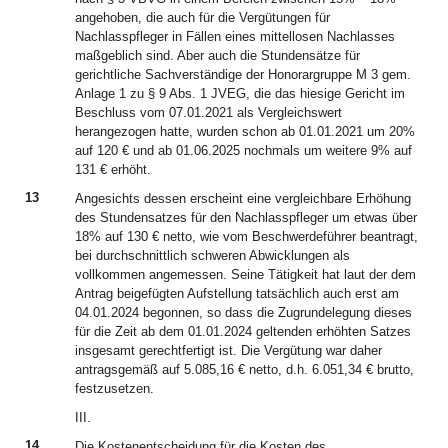
angehoben, die auch für die Vergütungen für
Nachlasspfleger in Fällen eines mittellosen Nachlasses
maßgeblich sind. Aber auch die Stundensätze für
gerichtliche Sachverständige der Honorargruppe M 3 gem.
Anlage 1 zu § 9 Abs. 1 JVEG, die das hiesige Gericht im
Beschluss vom 07.01.2021 als Vergleichswert
herangezogen hatte, wurden schon ab 01.01.2021 um 20%
auf 120 € und ab 01.06.2025 nochmals um weitere 9% auf
131 € erhöht.
13
Angesichts dessen erscheint eine vergleichbare Erhöhung
des Stundensatzes für den Nachlasspfleger um etwas über
18% auf 130 € netto, wie vom Beschwerdeführer beantragt,
bei durchschnittlich schweren Abwicklungen als
vollkommen angemessen. Seine Tätigkeit hat laut der dem
Antrag beigefügten Aufstellung tatsächlich auch erst am
04.01.2024 begonnen, so dass die Zugrundelegung dieses
für die Zeit ab dem 01.01.2024 geltenden erhöhten Satzes
insgesamt gerechtfertigt ist. Die Vergütung war daher
antragsgemäß auf 5.085,16 € netto, d.h. 6.051,34 € brutto,
festzusetzen.
III.
14
Die Kostenentscheidung für die Kosten des