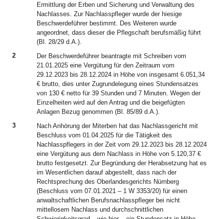
Ermittlung der Erben und Sicherung und Verwaltung des
Nachlasses. Zur Nachlasspfleger wurde der hiesige
Beschwerdeführer bestimmt. Des Weiteren wurde
angeordnet, dass dieser die Pflegschaft berufsmäßig führt
(Bl. 28/29 d.A.).
2
Der Beschwerdeführer beantragte mit Schreiben vom
21.01.2025 eine Vergütung für den Zeitraum vom
29.12.2023 bis 28.12.2024 in Höhe von insgesamt 6.051,34
€ brutto, dies unter Zugrundelegung eines Stundensatzes
von 130 € netto für 39 Stunden und 7 Minuten. Wegen der
Einzelheiten wird auf den Antrag und die beigefügten
Anlagen Bezug genommen (Bl. 85/89 d.A.).
3
Nach Anhörung der Miterben hat das Nachlassgericht mit
Beschluss vom 01.04.2025 für die Tätigkeit des
Nachlasspflegers in der Zeit vom 29.12.2023 bis 28.12.2024
eine Vergütung aus dem Nachlass in Höhe von 5.120,37 €
brutto festgesetzt. Zur Begründung der Herabsetzung hat es
im Wesentlichen darauf abgestellt, dass nach der
Rechtsprechung des Oberlandesgerichts Nürnberg
(Beschluss vom 07.01.2021 – 1 W 3353/20) für einen
anwaltschaftlichen Berufsnachlasspfleger bei nicht
mittellosem Nachlass und durchschnittlichen
Schwierigkeitsgrad – wie hier – ein Stundensatz in Höhe