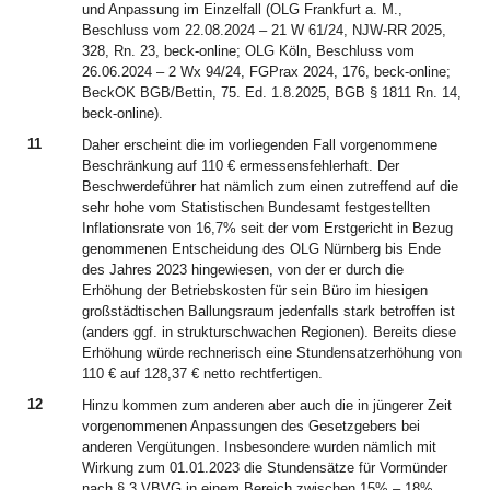
und Anpassung im Einzelfall (OLG Frankfurt a. M.,
Beschluss vom 22.08.2024 – 21 W 61/24, NJW-RR 2025,
328, Rn. 23, beck-online; OLG Köln, Beschluss vom
26.06.2024 – 2 Wx 94/24, FGPrax 2024, 176, beck-online;
BeckOK BGB/Bettin, 75. Ed. 1.8.2025, BGB § 1811 Rn. 14,
beck-online).
11
Daher erscheint die im vorliegenden Fall vorgenommene
Beschränkung auf 110 € ermessensfehlerhaft. Der
Beschwerdeführer hat nämlich zum einen zutreffend auf die
sehr hohe vom Statistischen Bundesamt festgestellten
Inflationsrate von 16,7% seit der vom Erstgericht in Bezug
genommenen Entscheidung des OLG Nürnberg bis Ende
des Jahres 2023 hingewiesen, von der er durch die
Erhöhung der Betriebskosten für sein Büro im hiesigen
großstädtischen Ballungsraum jedenfalls stark betroffen ist
(anders ggf. in strukturschwachen Regionen). Bereits diese
Erhöhung würde rechnerisch eine Stundensatzerhöhung von
110 € auf 128,37 € netto rechtfertigen.
12
Hinzu kommen zum anderen aber auch die in jüngerer Zeit
vorgenommenen Anpassungen des Gesetzgebers bei
anderen Vergütungen. Insbesondere wurden nämlich mit
Wirkung zum 01.01.2023 die Stundensätze für Vormünder
nach § 3 VBVG in einem Bereich zwischen 15% – 18%