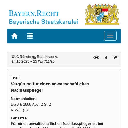
Zur
Zur
Toggle
Startseite
Trefferliste
navigati
von
der
BAYERN.RECHT
letzten
Navigation
Inhalt
OLG Nürnberg, Beschluss v.
Download
Druck
Suche
24.10.2025 – 15 Wx 711/25
Titel:
Vergütung für einen anwaltschaftlichen
Nachlasspfleger
Normenketten:
BGB § 1888 Abs. 2 S. 2
VBVG § 3
Leitsätze:
Für einen anwaltschaftlichen Nachlasspfleger ist bei