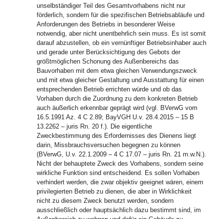
unselbständiger Teil des Gesamtvorhabens nicht nur
förderlich, sondern für die spezifischen Betriebsabläufe und
Anforderungen des Betriebs in besonderer Weise
notwendig, aber nicht unentbehrlich sein muss. Es ist somit
darauf abzustellen, ob ein vernünftiger Betriebsinhaber auch
und gerade unter Berücksichtigung des Gebots der
größtmöglichen Schonung des Außenbereichs das
Bauvorhaben mit dem etwa gleichen Verwendungszweck
und mit etwa gleicher Gestaltung und Ausstattung für einen
entsprechenden Betrieb errichten würde und ob das
Vorhaben durch die Zuordnung zu dem konkreten Betrieb
auch äußerlich erkennbar geprägt wird (vgl. BVerwG vom
16.5.1991 Az. 4 C 2.89; BayVGH U.v. 28.4.2015 – 15 B
13.2262 – juris Rn. 20 f.). Die eigentliche
Zweckbestimmung des Erfordernisses des Dienens liegt
darin, Missbrauchsversuchen begegnen zu können
(BVerwG, U.v. 22.1.2009 – 4 C 17.07 – juris Rn. 21 m.w.N.).
Nicht der behauptete Zweck des Vorhabens, sondern seine
wirkliche Funktion sind entscheidend. Es sollen Vorhaben
verhindert werden, die zwar objektiv geeignet wären, einem
privilegierten Betrieb zu dienen, die aber in Wirklichkeit
nicht zu diesem Zweck benutzt werden, sondern
ausschließlich oder hauptsächlich dazu bestimmt sind, im