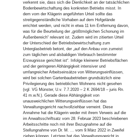
verkennt sie, dass sich die Dienlichkeit an der tatsächlichen
Bodenbewirtschaftung des konkreten Betriebs misst. In
dem vom der Klägerin angeführten Urteil sollte das
streitgegenständliche Vorhaben auf dem Hofgelände
errichtet werden, und nicht in etwa 11 km Entfernung davon,
was für die Beurteilung der „größtmöglichen Schonung im
Außenbereich“ relevant ist. Zudem wird im zitierten Urteil
der Unterschied der Betriebsbewirtschaftung zum
Unterglasbetrieb betont, der „auf den Anbau von zumeist
zum täglichen und alsbaldigen Verbrauch bestimmter
Erzeugnisse gerichtet ist“. Infolge kleinerer Betriebsflächen
und der geringeren Abhängigkeit intensiver und
umfangreicher Arbeitseinsätze von Witterungseinflüssen,
wird bei solchen Gartenbaubetrieben grundsätzlich eine
Privilegierung des betrieblichen Wohnens nicht gesehen
(vgl. VG Münster, U.v. 7.7.2020 – 2 K 2694/18 – juris Rn.
41 m.w.N.). Gerade diese Abhängigkeit von
unausweichlichen Witterungseinflüssen hat das
Verwaltungsgericht nachvollziehbar verneint. Diese
Annahme hat die Klägerin weder mit ihrem Verweis auf die
im Anwaltsschriftsatz vom 28. Februar 2023 beschriebenen
Arbeitsschritte noch mit ihrer Bezugnahme auf die
Stellungnahme von Dr. M. … vom 9.März 2022 in Zweifel
ziehen können. Letztere hat das Verwaltungsgericht in