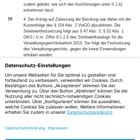
zudem geklärt, wie sich den Ausführungen unter II.1.b)
entnehmen lässt.
19
4. Der Antrag auf Zulassung der Berufung war daher mit der
Kostenfolge des § 154 Abs. 2 VwGO abzulehnen. Die
Streitwertfestsetzung folgt aus § 47 Abs. 3, § 52 Abs. 1
GKG i.V.m. Ziffer 9.1.2.6 des Streitwertkatalogs für die
Verwaltungsgerichtsbarkeit 2013. Sie folgt der Festsetzung
des Verwaltungsgerichts, gegen die keine Einwendungen
erhoben wurden.
20
5. Dieser Beschluss ist unanfechtbar (§ 152 Abs. 1 VwGO).
Mit der Ablehnung des Antrags auf Zulassung der Berufung
wird das angefochtene Urteil rechtskräftig (§ 124a Abs. 5
Satz 4 VwGO).
Bayern.de
BayernPortal
Datenschutz
Impressum
Barrierefreiheit