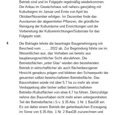
Betrieb sind und im Folgejahr regelmäßig wiederkommen.
Der Anbau im Gewächshaus soll nahezu ganzjährig mit
Kulturbeginn im Januar und Ernte von April bis
Oktober/November erfolgen. Im Dezember finde das
Ausräumen der abgeernteten Pflanzen, die gründliche
Reinigung der Kulturräume und Einrichtungen und die
Vorbereitung der Kultureinrichtungen/Substrate für das
Folgejahr statt.
4
Die Beklagte lehnte die beantragte Baugenehmigung mit
Bescheid vom … … 2022 ab. Zur Begründung führte sie im
Wesentlichen aus, das Vorhaben sei bereits aus
bauplanungsrechtlicher Sicht abzulehnen. Die
Betriebsflächen „unter Glas“ würden den bestehenden
Betrieb in wirtschaftlicher als auch flächenbezogener
Hinsicht geradezu prägen und bildeten den Schwerpunkt der
gesamten selbst bewirtschafteten Betriebsfläche. Das
Bauvorhaben würde mit über 5,7 ha zu mehr als einer
Verdoppelung aller bisher selbst bewirtschafteten
Betriebs-/Kulturflächen von etwa 4,7 ha führen. Demzufolge
nehme das Bauvorhaben nicht mehr einen untergeordneten
Teil der Betriebsfläche i.S.v. § 35 Abs. 1 Nr. 1 BauGB ein.
Es sei daher einem Betrieb der gartenbaulichen Erzeugung
im Sinne von § 35 Abs. 1 Nr. 2 BauGB zuzurechnen und