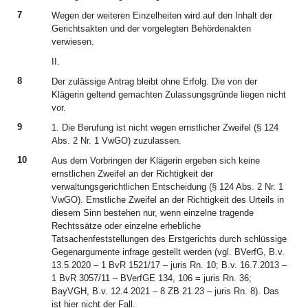
7
Wegen der weiteren Einzelheiten wird auf den Inhalt der
Gerichtsakten und der vorgelegten Behördenakten
verwiesen.
II.
8
Der zulässige Antrag bleibt ohne Erfolg. Die von der
Klägerin geltend gemachten Zulassungsgründe liegen nicht
vor.
9
1. Die Berufung ist nicht wegen ernstlicher Zweifel (§ 124
Abs. 2 Nr. 1 VwGO) zuzulassen.
10
Aus dem Vorbringen der Klägerin ergeben sich keine
ernstlichen Zweifel an der Richtigkeit der
verwaltungsgerichtlichen Entscheidung (§ 124 Abs. 2 Nr. 1
VwGO). Ernstliche Zweifel an der Richtigkeit des Urteils in
diesem Sinn bestehen nur, wenn einzelne tragende
Rechtssätze oder einzelne erhebliche
Tatsachenfeststellungen des Erstgerichts durch schlüssige
Gegenargumente infrage gestellt werden (vgl. BVerfG, B.v.
13.5.2020 – 1 BvR 1521/17 – juris Rn. 10; B.v. 16.7.2013 –
1 BvR 3057/11 – BVerfGE 134, 106 = juris Rn. 36;
BayVGH, B.v. 12.4.2021 – 8 ZB 21.23 – juris Rn. 8). Das
ist hier nicht der Fall.