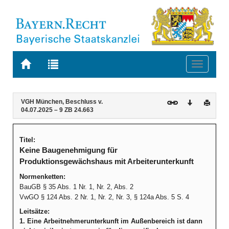
Zur
Zur
Toggle
Startseite
Trefferliste
navigati
von
der
BAYERN.RECHT
letzten
Navigation
Inhalt
VGH München, Beschluss v.
Download
Druck
Suche
04.07.2025 – 9 ZB 24.663
Titel:
Keine Baugenehmigung für
Produktionsgewächshaus mit Arbeiterunterkunft
Normenketten:
BauGB § 35 Abs. 1 Nr. 1, Nr. 2, Abs. 2
VwGO § 124 Abs. 2 Nr. 1, Nr. 2, Nr. 3, § 124a Abs. 5 S. 4
Leitsätze:
1. Eine Arbeitnehmerunterkunft im Außenbereich ist dann