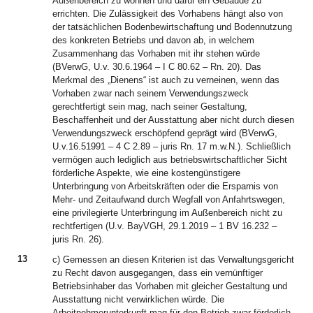
Außenbereich zu wohnen und dafür ein Gebäude zu
errichten. Die Zulässigkeit des Vorhabens hängt also von
der tatsächlichen Bodenbewirtschaftung und Bodennutzung
des konkreten Betriebs und davon ab, in welchem
Zusammenhang das Vorhaben mit ihr stehen würde
(BVerwG, U.v. 30.6.1964 – I C 80.62 – Rn. 20). Das
Merkmal des „Dienens“ ist auch zu verneinen, wenn das
Vorhaben zwar nach seinem Verwendungszweck
gerechtfertigt sein mag, nach seiner Gestaltung,
Beschaffenheit und der Ausstattung aber nicht durch diesen
Verwendungszweck erschöpfend geprägt wird (BVerwG,
U.v.16.51991 – 4 C 2.89 – juris Rn. 17 m.w.N.). Schließlich
vermögen auch lediglich aus betriebswirtschaftlicher Sicht
förderliche Aspekte, wie eine kostengünstigere
Unterbringung von Arbeitskräften oder die Ersparnis von
Mehr- und Zeitaufwand durch Wegfall von Anfahrtswegen,
eine privilegierte Unterbringung im Außenbereich nicht zu
rechtfertigen (U.v. BayVGH, 29.1.2019 – 1 BV 16.232 –
juris Rn. 26).
13
c) Gemessen an diesen Kriterien ist das Verwaltungsgericht
zu Recht davon ausgegangen, dass ein vernünftiger
Betriebsinhaber das Vorhaben mit gleicher Gestaltung und
Ausstattung nicht verwirklichen würde. Die
Arbeitnehmerunterkunft mag für den Betrieb zwar förderlich