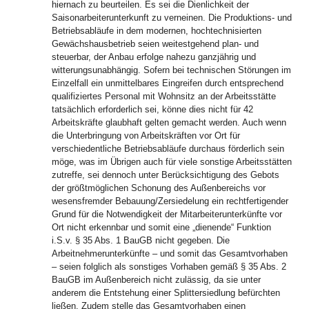
hiernach zu beurteilen. Es sei die Dienlichkeit der
Saisonarbeiterunterkunft zu verneinen. Die Produktions- und
Betriebsabläufe in dem modernen, hochtechnisierten
Gewächshausbetrieb seien weitestgehend plan- und
steuerbar, der Anbau erfolge nahezu ganzjährig und
witterungsunabhängig. Sofern bei technischen Störungen im
Einzelfall ein unmittelbares Eingreifen durch entsprechend
qualifiziertes Personal mit Wohnsitz an der Arbeitsstätte
tatsächlich erforderlich sei, könne dies nicht für 42
Arbeitskräfte glaubhaft gelten gemacht werden. Auch wenn
die Unterbringung von Arbeitskräften vor Ort für
verschiedentliche Betriebsabläufe durchaus förderlich sein
möge, was im Übrigen auch für viele sonstige Arbeitsstätten
zutreffe, sei dennoch unter Berücksichtigung des Gebots
der größtmöglichen Schonung des Außenbereichs vor
wesensfremder Bebauung/Zersiedelung ein rechtfertigender
Grund für die Notwendigkeit der Mitarbeiterunterkünfte vor
Ort nicht erkennbar und somit eine „dienende“ Funktion
i.S.v. § 35 Abs. 1 BauGB nicht gegeben. Die
Arbeitnehmerunterkünfte – und somit das Gesamtvorhaben
– seien folglich als sonstiges Vorhaben gemäß § 35 Abs. 2
BauGB im Außenbereich nicht zulässig, da sie unter
anderem die Entstehung einer Splittersiedlung befürchten
ließen. Zudem stelle das Gesamtvorhaben einen