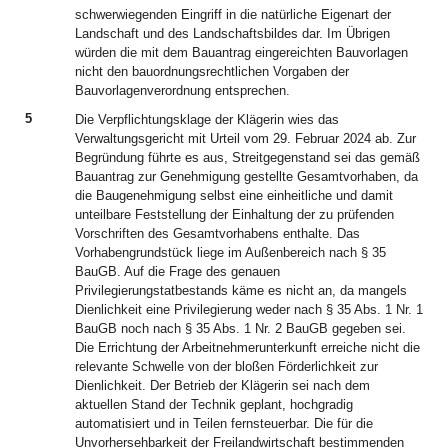
schwerwiegenden Eingriff in die natürliche Eigenart der
Landschaft und des Landschaftsbildes dar. Im Übrigen
würden die mit dem Bauantrag eingereichten Bauvorlagen
nicht den bauordnungsrechtlichen Vorgaben der
Bauvorlagenverordnung entsprechen.
5
Die Verpflichtungsklage der Klägerin wies das
Verwaltungsgericht mit Urteil vom 29. Februar 2024 ab. Zur
Begründung führte es aus, Streitgegenstand sei das gemäß
Bauantrag zur Genehmigung gestellte Gesamtvorhaben, da
die Baugenehmigung selbst eine einheitliche und damit
unteilbare Feststellung der Einhaltung der zu prüfenden
Vorschriften des Gesamtvorhabens enthalte. Das
Vorhabengrundstück liege im Außenbereich nach § 35
BauGB. Auf die Frage des genauen
Privilegierungstatbestands käme es nicht an, da mangels
Dienlichkeit eine Privilegierung weder nach § 35 Abs. 1 Nr. 1
BauGB noch nach § 35 Abs. 1 Nr. 2 BauGB gegeben sei.
Die Errichtung der Arbeitnehmerunterkunft erreiche nicht die
relevante Schwelle von der bloßen Förderlichkeit zur
Dienlichkeit. Der Betrieb der Klägerin sei nach dem
aktuellen Stand der Technik geplant, hochgradig
automatisiert und in Teilen fernsteuerbar. Die für die
Unvorhersehbarkeit der Freilandwirtschaft bestimmenden