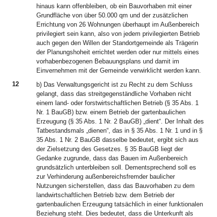
hinaus kann offenbleiben, ob ein Bauvorhaben mit einer
Grundfläche von über 50.000 qm und der zusätzlichen
Errichtung von 26 Wohnungen überhaupt im Außenbereich
privilegiert sein kann, also von jedem privilegierten Betrieb
auch gegen den Willen der Standortgemeinde als Trägerin
der Planungshoheit errichtet werden oder nur mittels eines
vorhabenbezogenen Bebauungsplans und damit im
Einvernehmen mit der Gemeinde verwirklicht werden kann.
12
b) Das Verwaltungsgericht ist zu Recht zu dem Schluss
gelangt, dass das streitgegenständliche Vorhaben nicht
einem land- oder forstwirtschaftlichen Betrieb (§ 35 Abs. 1
Nr. 1 BauGB) bzw. einem Betrieb der gartenbaulichen
Erzeugung (§ 35 Abs. 1 Nr. 2 BauGB) „dient“. Der Inhalt des
Tatbestandsmals „dienen“, das in § 35 Abs. 1 Nr. 1 und in §
35 Abs. 1 Nr. 2 BauGB dasselbe bedeutet, ergibt sich aus
der Zielsetzung des Gesetzes. § 35 BauGB liegt der
Gedanke zugrunde, dass das Bauen im Außenbereich
grundsätzlich unterbleiben soll. Dementsprechend soll es
zur Verhinderung außenbereichsfremder baulicher
Nutzungen sicherstellen, dass das Bauvorhaben zu dem
landwirtschaftlichen Betrieb bzw. dem Betrieb der
gartenbaulichen Erzeugung tatsächlich in einer funktionalen
Beziehung steht. Dies bedeutet, dass die Unterkunft als