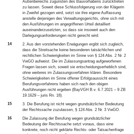
Außenbereichs zugunsten des Bauvorhabens zurücktreten
zu lassen. Soweit diese Schlussfolgerung von der Klägerin
in Zweifel gezogen wird, setzt sie ihre eigene Auffassung
anstelle derjenigen des Verwaltungsgerichts, ohne sich mit
den Ausführungen im angegriffenen Urteil detailliert
auseinanderzusetzten, so dass sie insoweit auch den
Darlegungsanforderungen nicht gerecht wird.
14
2. Aus den vorstehenden Erwägungen ergibt sich zugleich,
dass die Streitsache keine besonderen tatsächlichen und
rechtlichen Schwierigkeiten im Sinne von § 124 Abs. 2 Nr. 2
VwGO aufweist. Die im Zulassungsantrag aufgeworfenen
Fragen lassen sich, soweit sie entscheidungserheblich sind,
ohne weiteres im Zulassungsverfahren klären. Besondere
Schwierigkeiten im Sinne offener Erfolgsaussicht eines
Berufungsverfahrens haben sich nach den obigen
Ausführungen nicht ergeben (BayVGH B.v. 6.7.2021 – 9 ZB
19.1629 – juris Rn. 18).
15
3. Die Berufung ist nicht wegen grundsätzlicher Bedeutung
der Rechtssache zuzulassen, § 124 Abs. 2 Nr. 3 VwGO.
16
Die Zulassung der Berufung wegen grundsätzlicher
Bedeutung der Rechtssache setzt voraus, dass eine
konkrete, noch nicht geklärte Rechts- oder Tatsachenfrage