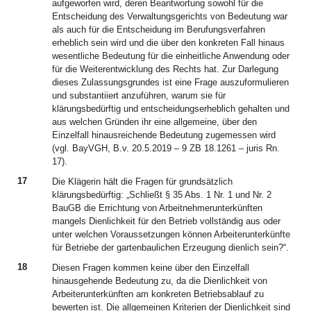
aufgeworfen wird, deren Beantwortung sowohl für die
Entscheidung des Verwaltungsgerichts von Bedeutung war
als auch für die Entscheidung im Berufungsverfahren
erheblich sein wird und die über den konkreten Fall hinaus
wesentliche Bedeutung für die einheitliche Anwendung oder
für die Weiterentwicklung des Rechts hat. Zur Darlegung
dieses Zulassungsgrundes ist eine Frage auszuformulieren
und substantiiert anzuführen, warum sie für
klärungsbedürftig und entscheidungserheblich gehalten und
aus welchen Gründen ihr eine allgemeine, über den
Einzelfall hinausreichende Bedeutung zugemessen wird
(vgl. BayVGH, B.v. 20.5.2019 – 9 ZB 18.1261 – juris Rn.
17).
17
Die Klägerin hält die Fragen für grundsätzlich
klärungsbedürftig: „Schließt § 35 Abs. 1 Nr. 1 und Nr. 2
BauGB die Errichtung von Arbeitnehmerunterkünften
mangels Dienlichkeit für den Betrieb vollständig aus oder
unter welchen Voraussetzungen können Arbeiterunterkünfte
für Betriebe der gartenbaulichen Erzeugung dienlich sein?“.
18
Diesen Fragen kommen keine über den Einzelfall
hinausgehende Bedeutung zu, da die Dienlichkeit von
Arbeiterunterkünften am konkreten Betriebsablauf zu
bewerten ist. Die allgemeinen Kriterien der Dienlichkeit sind