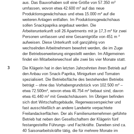
aus. Das Bauvorhaben soll eine Größe von 57.350 m²
umfassen, wovon etwa 42.600 m² auf das neue
Produktionsgewächshaus und etwa 15.000 m² auf die
weiteren Anlagen entfallen. Im Produktionsgewächshaus
sollen Snackpaprika angebaut werden. Die
Arbeiterunterkunft soll 26 Apartments mit je 17,3 m² für zwei
Personen umfassen und eine Gesamtgröße von 451 m ²
aufweisen. Diese Unterkunft soll ganzjährig von
wechselnden Arbeitnehmern bewohnt werden, die im Zuge
der Betriebserweiterung eingestellt werden. Im Allgemeinen
findet ein Mitarbeiterwechsel alle zwei bis vier Monate statt.
3
Die Klägerin hat in den letzten Jahrzehnten ihren Betrieb auf
den Anbau von Snack-Paprika, Minigurken und Tomaten
spezialisiert. Die Betriebsfläche des bestehenden Betriebs
beträgt – ohne das Vorhabengrundstück von 102.500 m² –
etwa 72.500m², wovon etwa 46.754 m² bebaut sind, davon
etwa 41.440 m² mit Gewächshäusern. Im Übrigen befinden
sich dort Wirtschaftsgebäude, Regenwasserspeicher und
fast ausschließlich an andere Landwirte verpachtete
Freilandackerflächen. Der als Familienunternehmen geführte
Betrieb hat neben den Gesellschaftern der Klägerin fünf
festangestellte Führungs- und Fachkräfte. Daneben sind ca.
40 Saisonarbeitskräfte tätig, die für mehrere Monate im