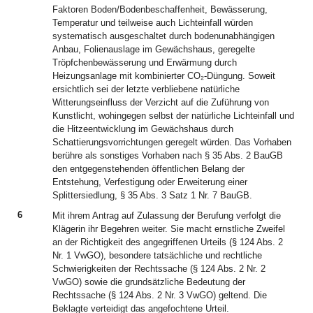
Faktoren Boden/Bodenbeschaffenheit, Bewässerung,
Temperatur und teilweise auch Lichteinfall würden
systematisch ausgeschaltet durch bodenunabhängigen
Anbau, Folienauslage im Gewächshaus, geregelte
Tröpfchenbewässerung und Erwärmung durch
Heizungsanlage mit kombinierter CO₂-Düngung. Soweit
ersichtlich sei der letzte verbliebene natürliche
Witterungseinfluss der Verzicht auf die Zuführung von
Kunstlicht, wohingegen selbst der natürliche Lichteinfall und
die Hitzeentwicklung im Gewächshaus durch
Schattierungsvorrichtungen geregelt würden. Das Vorhaben
berühre als sonstiges Vorhaben nach § 35 Abs. 2 BauGB
den entgegenstehenden öffentlichen Belang der
Entstehung, Verfestigung oder Erweiterung einer
Splittersiedlung, § 35 Abs. 3 Satz 1 Nr. 7 BauGB.
6
Mit ihrem Antrag auf Zulassung der Berufung verfolgt die
Klägerin ihr Begehren weiter. Sie macht ernstliche Zweifel
an der Richtigkeit des angegriffenen Urteils (§ 124 Abs. 2
Nr. 1 VwGO), besondere tatsächliche und rechtliche
Schwierigkeiten der Rechtssache (§ 124 Abs. 2 Nr. 2
VwGO) sowie die grundsätzliche Bedeutung der
Rechtssache (§ 124 Abs. 2 Nr. 3 VwGO) geltend. Die
Beklagte verteidigt das angefochtene Urteil.