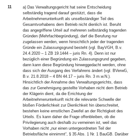
11
a) Das Verwaltungsgericht hat seine Entscheidung
selbständig tragend darauf gestützt, dass die
Arbeitnehmerunterkunft als unselbständiger Teil des
Gesamtvorhabens dem Betrieb nicht dienlich ist. Beruht
das angegriffene Urteil auf mehreren selbständig tragenden
Gründen (Mehrfachbegründung), darf die Berufung nur
zugelassen werden, wenn hinsichtlich jeder der tragenden
Gründe ein Zulassungsgrund besteht (vgl. BayVGH, B.v.
24.4.2020 – 1 ZB 19.1444 – juris Rn. 4). Denn ist nur
bezüglich einer Begründung ein Zulassungsgrund gegeben,
dann kann diese Begründung hinweggedacht werden, ohne
dass sich der Ausgang des Verfahrens ändert (vgl. BVerwG,
B.v. 21.8.2018 – 4 BN 44.17 – juris Rn. 3 m.w.N.).
Hinsichtlich der Annahme des Verwaltungsgerichts, dass
das zur Genehmigung gestellte Vorhaben nicht dem Betrieb
der Klägerin dient, da die Errichtung der
Arbeitnehmerunterkunft nicht die relevante Schwelle der
bloßen Förderlichkeit zur Dienlichkeit hin überschreitet,
bestehen keine ernstlichen Zweifel an der Richtigkeit des
Urteils. Es kann daher die Frage offenbleiben, ob die
Privilegierung auch deshalb zu verneinen ist, weil das
Vorhaben nicht „nur einen untergeordneten Teil der
Betriebsfläche einnimmt“, § 35 Abs. 1 Nr. 1 BauGB. Darüber