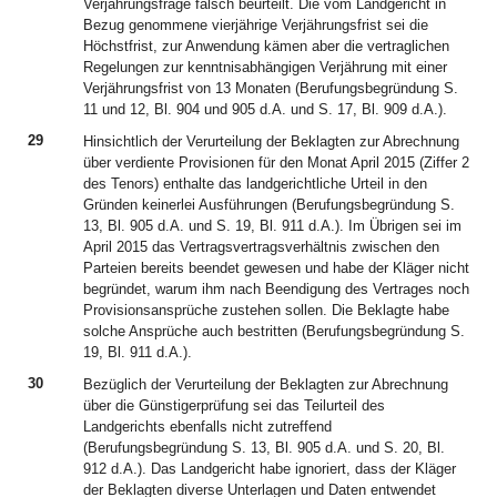
Verjährungsfrage falsch beurteilt. Die vom Landgericht in
Bezug genommene vierjährige Verjährungsfrist sei die
Höchstfrist, zur Anwendung kämen aber die vertraglichen
Regelungen zur kenntnisabhängigen Verjährung mit einer
Verjährungsfrist von 13 Monaten (Berufungsbegründung S.
11 und 12, Bl. 904 und 905 d.A. und S. 17, Bl. 909 d.A.).
29
Hinsichtlich der Verurteilung der Beklagten zur Abrechnung
über verdiente Provisionen für den Monat April 2015 (Ziffer 2
des Tenors) enthalte das landgerichtliche Urteil in den
Gründen keinerlei Ausführungen (Berufungsbegründung S.
13, Bl. 905 d.A. und S. 19, Bl. 911 d.A.). Im Übrigen sei im
April 2015 das Vertragsvertragsverhältnis zwischen den
Parteien bereits beendet gewesen und habe der Kläger nicht
begründet, warum ihm nach Beendigung des Vertrages noch
Provisionsansprüche zustehen sollen. Die Beklagte habe
solche Ansprüche auch bestritten (Berufungsbegründung S.
19, Bl. 911 d.A.).
30
Bezüglich der Verurteilung der Beklagten zur Abrechnung
über die Günstigerprüfung sei das Teilurteil des
Landgerichts ebenfalls nicht zutreffend
(Berufungsbegründung S. 13, Bl. 905 d.A. und S. 20, Bl.
912 d.A.). Das Landgericht habe ignoriert, dass der Kläger
der Beklagten diverse Unterlagen und Daten entwendet