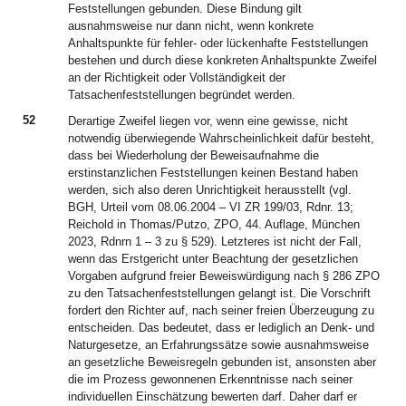
Feststellungen gebunden. Diese Bindung gilt
ausnahmsweise nur dann nicht, wenn konkrete
Anhaltspunkte für fehler- oder lückenhafte Feststellungen
bestehen und durch diese konkreten Anhaltspunkte Zweifel
an der Richtigkeit oder Vollständigkeit der
Tatsachenfeststellungen begründet werden.
52
Derartige Zweifel liegen vor, wenn eine gewisse, nicht
notwendig überwiegende Wahrscheinlichkeit dafür besteht,
dass bei Wiederholung der Beweisaufnahme die
erstinstanzlichen Feststellungen keinen Bestand haben
werden, sich also deren Unrichtigkeit herausstellt (vgl.
BGH, Urteil vom 08.06.2004 – VI ZR 199/03, Rdnr. 13;
Reichold in Thomas/Putzo, ZPO, 44. Auflage, München
2023, Rdnrn 1 – 3 zu § 529). Letzteres ist nicht der Fall,
wenn das Erstgericht unter Beachtung der gesetzlichen
Vorgaben aufgrund freier Beweiswürdigung nach § 286 ZPO
zu den Tatsachenfeststellungen gelangt ist. Die Vorschrift
fordert den Richter auf, nach seiner freien Überzeugung zu
entscheiden. Das bedeutet, dass er lediglich an Denk- und
Naturgesetze, an Erfahrungssätze sowie ausnahmsweise
an gesetzliche Beweisregeln gebunden ist, ansonsten aber
die im Prozess gewonnenen Erkenntnisse nach seiner
individuellen Einschätzung bewerten darf. Daher darf er