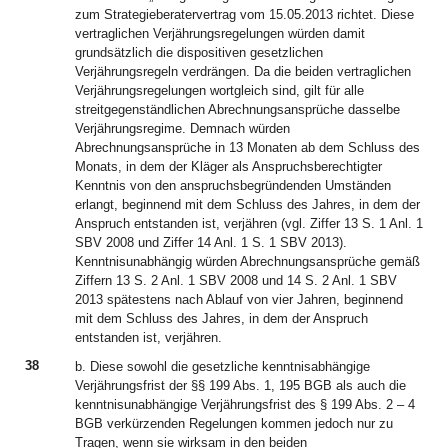
zum Strategieberatervertrag vom 15.05.2013 richtet. Diese
vertraglichen Verjährungsregelungen würden damit
grundsätzlich die dispositiven gesetzlichen
Verjährungsregeln verdrängen. Da die beiden vertraglichen
Verjährungsregelungen wortgleich sind, gilt für alle
streitgegenständlichen Abrechnungsansprüche dasselbe
Verjährungsregime. Demnach würden
Abrechnungsansprüche in 13 Monaten ab dem Schluss des
Monats, in dem der Kläger als Anspruchsberechtigter
Kenntnis von den anspruchsbegründenden Umständen
erlangt, beginnend mit dem Schluss des Jahres, in dem der
Anspruch entstanden ist, verjähren (vgl. Ziffer 13 S. 1 Anl. 1
SBV 2008 und Ziffer 14 Anl. 1 S. 1 SBV 2013).
Kenntnisunabhängig würden Abrechnungsansprüche gemäß
Ziffern 13 S. 2 Anl. 1 SBV 2008 und 14 S. 2 Anl. 1 SBV
2013 spätestens nach Ablauf von vier Jahren, beginnend
mit dem Schluss des Jahres, in dem der Anspruch
entstanden ist, verjähren.
38
b. Diese sowohl die gesetzliche kenntnisabhängige
Verjährungsfrist der §§ 199 Abs. 1, 195 BGB als auch die
kenntnisunabhängige Verjährungsfrist des § 199 Abs. 2 – 4
BGB verkürzenden Regelungen kommen jedoch nur zu
Tragen, wenn sie wirksam in den beiden