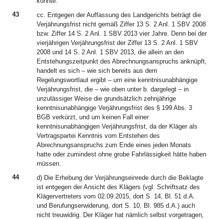
konnte.
43
cc. Entgegen der Auffassung des Landgerichts beträgt die
Verjährungsfrist nicht gemäß Ziffer 13 S. 2 Anl. 1 SBV 2008
bzw. Ziffer 14 S. 2 Anl. 1 SBV 2013 vier Jahre. Denn bei der
vierjährigen Verjährungsfrist der Ziffer 13 S. 2 Anl. 1 SBV
2008 und 14 S. 2 Anl. 1 SBV 2013, die allein an den
Entstehungszeitpunkt des Abrechnungsanspruchs anknüpft,
handelt es sich – wie sich bereits aus dem
Regelungswortlaut ergibt – um eine kenntnisunabhängige
Verjährungsfrist, die – wie oben unter b. dargelegt – in
unzulässiger Weise die grundsätzlich zehnjährige
kenntnisunabhängige Verjährungsfrist des § 199 Abs. 3
BGB verkürzt, und um keinen Fall einer
kenntnisunabhängigen Verjährungsfrist, da der Kläger als
Vertragspartei Kenntnis vom Entstehen des
Abrechnungsanspruchs zum Ende eines jeden Monats
hatte oder zumindest ohne grobe Fahrlässigkeit hätte haben
müssen.
44
d) Die Erhebung der Verjährungseinrede durch die Beklagte
ist entgegen der Ansicht des Klägers (vgl. Schriftsatz des
Klägervertreters vom 02.09.2015, dort S. 14, Bl. 51 d.A.
und Berufungserwiderung, dort S. 10, Bl. 985 d.A.) auch
nicht treuwidrig. Der Kläger hat nämlich selbst vorgetragen,