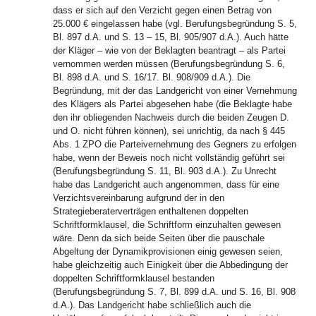
dass er sich auf den Verzicht gegen einen Betrag von
25.000 € eingelassen habe (vgl. Berufungsbegründung S. 5,
Bl. 897 d.A. und S. 13 – 15, Bl. 905/907 d.A.). Auch hätte
der Kläger – wie von der Beklagten beantragt – als Partei
vernommen werden müssen (Berufungsbegründung S. 6,
Bl. 898 d.A. und S. 16/17. Bl. 908/909 d.A.). Die
Begründung, mit der das Landgericht von einer Vernehmung
des Klägers als Partei abgesehen habe (die Beklagte habe
den ihr obliegenden Nachweis durch die beiden Zeugen D.
und O. nicht führen können), sei unrichtig, da nach § 445
Abs. 1 ZPO die Parteivernehmung des Gegners zu erfolgen
habe, wenn der Beweis noch nicht vollständig geführt sei
(Berufungsbegründung S. 11, Bl. 903 d.A.). Zu Unrecht
habe das Landgericht auch angenommen, dass für eine
Verzichtsvereinbarung aufgrund der in den
Strategieberaterverträgen enthaltenen doppelten
Schriftformklausel, die Schriftform einzuhalten gewesen
wäre. Denn da sich beide Seiten über die pauschale
Abgeltung der Dynamikprovisionen einig gewesen seien,
habe gleichzeitig auch Einigkeit über die Abbedingung der
doppelten Schriftformklausel bestanden
(Berufungsbegründung S. 7, Bl. 899 d.A. und S. 16, Bl. 908
d.A.). Das Landgericht habe schließlich auch die