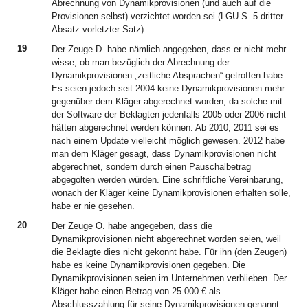
Abrechnung von Dynamikprovisionen (und auch auf die
Provisionen selbst) verzichtet worden sei (LGU S. 5 dritter
Absatz vorletzter Satz).
19
Der Zeuge D. habe nämlich angegeben, dass er nicht mehr
wisse, ob man bezüglich der Abrechnung der
Dynamikprovisionen „zeitliche Absprachen“ getroffen habe.
Es seien jedoch seit 2004 keine Dynamikprovisionen mehr
gegenüber dem Kläger abgerechnet worden, da solche mit
der Software der Beklagten jedenfalls 2005 oder 2006 nicht
hätten abgerechnet werden können. Ab 2010, 2011 sei es
nach einem Update vielleicht möglich gewesen. 2012 habe
man dem Kläger gesagt, dass Dynamikprovisionen nicht
abgerechnet, sondern durch einen Pauschalbetrag
abgegolten werden würden. Eine schriftliche Vereinbarung,
wonach der Kläger keine Dynamikprovisionen erhalten solle,
habe er nie gesehen.
20
Der Zeuge O. habe angegeben, dass die
Dynamikprovisionen nicht abgerechnet worden seien, weil
die Beklagte dies nicht gekonnt habe. Für ihn (den Zeugen)
habe es keine Dynamikprovisionen gegeben. Die
Dynamikprovisionen seien im Unternehmen verblieben. Der
Kläger habe einen Betrag von 25.000 € als
Abschlusszahlung für seine Dynamikprovisionen genannt.