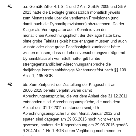
41
aa. Gemäß Ziffer 4.1 S. 1 und 2 Anl. 2 SBV 2008 und SBV
2013 hatte die Beklagte grundsätzlich monatlich jeweils
zum Monatsende über die verdienten Provisionen (und
damit auch die Dynamikprovisionen) abzurechnen. Da der
Kläger als Vertragspartei auch Kenntnis von der
monatlichen Abrechnungspflicht der Beklagte hatte bzw.
ohne grobe Fahrlässigkeit hätte erlangen müssen und auch
wusste oder ohne grobe Fahrlässigkeit zumindest hätte
wissen müssen, dass er Lebensversicherungsverträge mit
Dynamikklauseln vermittelt hatte, gilt für die
streitgegenständlichen Abrechnungsansprüche die
dreijährige kenntnisabhängige Verjährungsfrist nach §§ 199
Abs. 1, 195 BGB.
42
bb. Zum Zeitpunkt der Zustellung der Klageschrift am
29.06.2015 bereits verjährt waren damit
Abrechnungsansprüche, die vor dem Ablauf des 31.12.2011
entstanden sind. Abrechnungsansprüche, die nach dem
Ablauf des 31.12.2011 entstanden sind, d.h.
Abrechnungsansprüche für den Monat Januar 2012 und
später, sind dagegen am 29.06.2015 noch nicht verjährt
gewesen, sodass die Klageerhebung am 29.06.2015 gemäß
§ 204 Abs. 1 Nr. 1 BGB deren Verjährung noch hemmen