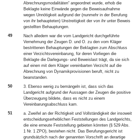
Abrechnungsmodalitäten“ angeordnet wurde, erhob die
Beklagte keine Einwände gegen die Beweisaufnahme
wegen Unnötigkeit aufgrund der (nunmehr in der Berufung
von ihr behaupteten) Unstreitigkeit der von ihr unter Beweis
gestellten Behauptungen.
49
Nach alledem war die vom Landgericht durchgeführte
Vernehmung der Zeugen D. und O. zu den vom Kläger
bestrittenen Behauptungen der Beklagten zum Abschluss
einer Verzichtsvereinbarung, für deren Vorliegen die
Beklagte die Darlegungs- und Beweislast trägt, da sie sich
auf einen mit dem Kläger vereinbarten Verzicht auf die
Abrechnung von Dynamikprovisionen beruft, nicht zu
beanstanden.
50
3. Ebenso wenig zu bemängeln ist, dass sich das
Landgericht aufgrund der Aussagen der Zeugen die positive
Überzeugung bildete, dass es nicht zu einem
Vereinbarungsabschluss kam.
51
a. Zweifel an der Richtigkeit und Vollständigkeit der insoweit
entscheidungserheblichen Feststellungen des Landgerichts,
die eine erneute Feststellung gebieten könnten (§ 529 Abs.
1 Nr. 1 ZPO), bestehen nicht. Das Berufungsgericht ist
grundsätzlich nach der genannten Vorschrift an derartige