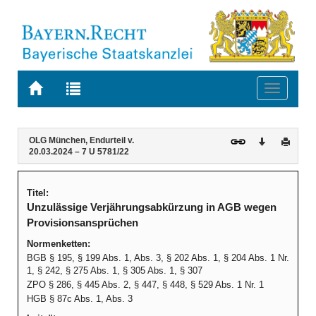
Zur
Zur
Toggle
Startseite
Trefferliste
navigati
von
der
BAYERN.RECHT
letzten
Navigation
Inhalt
OLG München, Endurteil v.
Download
Druck
Suche
20.03.2024 – 7 U 5781/22
Titel:
Unzulässige Verjährungsabkürzung in AGB wegen
Provisionsansprüchen
Normenketten:
BGB § 195, § 199 Abs. 1, Abs. 3, § 202 Abs. 1, § 204 Abs. 1 Nr.
1, § 242, § 275 Abs. 1, § 305 Abs. 1, § 307
ZPO § 286, § 445 Abs. 2, § 447, § 448, § 529 Abs. 1 Nr. 1
HGB § 87c Abs. 1, Abs. 3