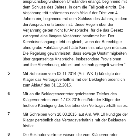
anspruchsbegründenden Umständen erlangt, beginnend mit
dem Schluss des Jahres, in dem die Fälligkeit eintritt. Die
Verjährung tritt spätestens nach Ablauf der Frist von 4
Jahren ein, beginnend mit dem Schluss des Jahres, in dem
der Anspruch entstanden ist. Diese Regeln über die
Verjährung gelten nicht für Ansprüche, für die das Gesetz
zwingend eine längere Verjährung bestimmt hat. Der
Kenntniserlangung steht es gleich, wenn der Berechtigte
ohne grobe Fahrlässigkeit hätte Kenntnis erlangen müssen.
Die Regelung gewährleistet, dass etwaige Unstimmigkeiten
über gegenseitige Ansprüche, insbesondere Provisionen
und ihre Abrechnung, aktuell und zeitnah geregelt werden.“
5
Mit Schreiben vom 03.11.2014 (Anl. WK 1) kündigte der
Kläger das Vertragsverhältnis mit der Beklagten ordentlich
zum Ablauf des 31.12.2015.
6
Mit an die Beklagtenvertreter gerichtetem Telefax des
Klägervertreters vom 17.03.2015 erklärte der Kläger die
fristlose Kündigung des bestehenden Vertragsverhältnisses.
7
Mit Schreiben vom 18.03.2015 laut Anl. WK 10 kündigte der
Kläger persönlich das Vertragsverhältnis mit der Beklagten
fristlos.
8
Die Beklagtenvertreter wiesen die vom Klägervertreter