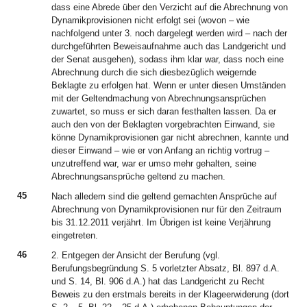
dass eine Abrede über den Verzicht auf die Abrechnung von
Dynamikprovisionen nicht erfolgt sei (wovon – wie
nachfolgend unter 3. noch dargelegt werden wird – nach der
durchgeführten Beweisaufnahme auch das Landgericht und
der Senat ausgehen), sodass ihm klar war, dass noch eine
Abrechnung durch die sich diesbezüglich weigernde
Beklagte zu erfolgen hat. Wenn er unter diesen Umständen
mit der Geltendmachung von Abrechnungsansprüchen
zuwartet, so muss er sich daran festhalten lassen. Da er
auch den von der Beklagten vorgebrachten Einwand, sie
könne Dynamikprovisionen gar nicht abrechnen, kannte und
dieser Einwand – wie er von Anfang an richtig vortrug –
unzutreffend war, war er umso mehr gehalten, seine
Abrechnungsansprüche geltend zu machen.
45
Nach alledem sind die geltend gemachten Ansprüche auf
Abrechnung von Dynamikprovisionen nur für den Zeitraum
bis 31.12.2011 verjährt. Im Übrigen ist keine Verjährung
eingetreten.
46
2. Entgegen der Ansicht der Berufung (vgl.
Berufungsbegründung S. 5 vorletzter Absatz, Bl. 897 d.A.
und S. 14, Bl. 906 d.A.) hat das Landgericht zu Recht
Beweis zu den erstmals bereits in der Klageerwiderung (dort