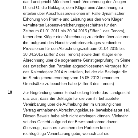
das Landgericht München I nach Vernehmung der Zeugen
D. und O. die Beklagte, dem Kläger eine Abrechnung zu
erteilen über Abschlussprovisionen im Falle dynamischer
Erhöhung von Prämie und Leistung aus den vom Kläger
vermittelten Lebensversicherungsgeschäften für den
Zeitraum 01.01.2011 bis 30.04.2015 (Ziffer 1 des Tenors),
ferner dem Kläger eine Abrechnung zu erteilen über alle von
ihm aufgrund des Handelsvertretervertrages verdienten
Provisionen für den Abrechnungszeitraum 01.04.2015 bis
30.04.2015 (Ziffer 2 des Tenors) sowie dem Kläger eine
Abrechnung über die sogenannte Günstigerprüfung im Sinne
des zwischen den Parteien abgeschlossenen Vertrages für
das Kalenderjahr 2014 zu erteilen, bei der die Beklagte die
im Strategieberatervertrag vom 15.05.2013 benannten
Grundsätze zu beachten habe (Ziffer 3 des Tenors).
18
Zur Begründung seiner Entscheidung führte das Landgericht
u.a. aus, dass die Beklagte für die von ihr behauptete
Vereinbarung über die Aufhebung der im ursprünglichen
Vertrag enthaltenen Abrechnungsklausel beweisbelastet sei.
Diesen Beweis habe sich nicht erbringen können. Vielmehr
sei das Gericht aufgrund der Beweisaufnahme davon
überzeugt, dass es zwischen den Parteien keine
rechtsgültige Vereinbarung gebe, wonach auf die