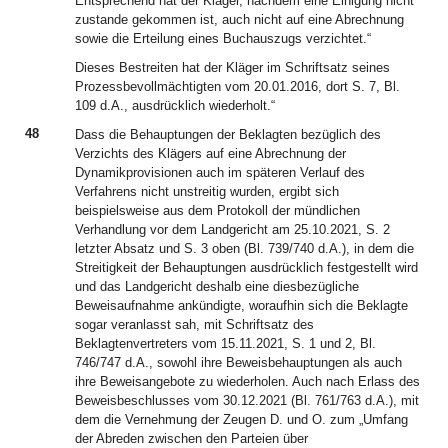
Entsprechend hat der Kläger, nachdem eine Einigung nicht
zustande gekommen ist, auch nicht auf eine Abrechnung
sowie die Erteilung eines Buchauszugs verzichtet.“
Dieses Bestreiten hat der Kläger im Schriftsatz seines
Prozessbevollmächtigten vom 20.01.2016, dort S. 7, Bl.
109 d.A., ausdrücklich wiederholt.“
48
Dass die Behauptungen der Beklagten bezüglich des
Verzichts des Klägers auf eine Abrechnung der
Dynamikprovisionen auch im späteren Verlauf des
Verfahrens nicht unstreitig wurden, ergibt sich
beispielsweise aus dem Protokoll der mündlichen
Verhandlung vor dem Landgericht am 25.10.2021, S. 2
letzter Absatz und S. 3 oben (Bl. 739/740 d.A.), in dem die
Streitigkeit der Behauptungen ausdrücklich festgestellt wird
und das Landgericht deshalb eine diesbezügliche
Beweisaufnahme ankündigte, woraufhin sich die Beklagte
sogar veranlasst sah, mit Schriftsatz des
Beklagtenvertreters vom 15.11.2021, S. 1 und 2, Bl.
746/747 d.A., sowohl ihre Beweisbehauptungen als auch
ihre Beweisangebote zu wiederholen. Auch nach Erlass des
Beweisbeschlusses vom 30.12.2021 (Bl. 761/763 d.A.), mit
dem die Vernehmung der Zeugen D. und O. zum „Umfang
der Abreden zwischen den Parteien über