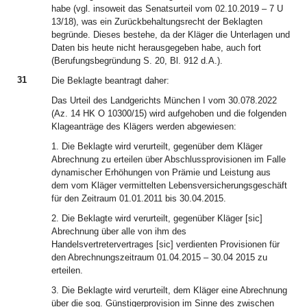
habe (vgl. insoweit das Senatsurteil vom 02.10.2019 – 7 U
13/18), was ein Zurückbehaltungsrecht der Beklagten
begründe. Dieses bestehe, da der Kläger die Unterlagen und
Daten bis heute nicht herausgegeben habe, auch fort
(Berufungsbegründung S. 20, Bl. 912 d.A.).
31
Die Beklagte beantragt daher:
Das Urteil des Landgerichts München I vom 30.078.2022
(Az. 14 HK O 10300/15) wird aufgehoben und die folgenden
Klageanträge des Klägers werden abgewiesen:
1. Die Beklagte wird verurteilt, gegenüber dem Kläger
Abrechnung zu erteilen über Abschlussprovisionen im Falle
dynamischer Erhöhungen von Prämie und Leistung aus
dem vom Kläger vermittelten Lebensversicherungsgeschäft
für den Zeitraum 01.01.2011 bis 30.04.2015.
2. Die Beklagte wird verurteilt, gegenüber Kläger [sic]
Abrechnung über alle von ihm des
Handelsvertretervertrages [sic] verdienten Provisionen für
den Abrechnungszeitraum 01.04.2015 – 30.04 2015 zu
erteilen.
3. Die Beklagte wird verurteilt, dem Kläger eine Abrechnung
über die sog. Günstigerprovision im Sinne des zwischen