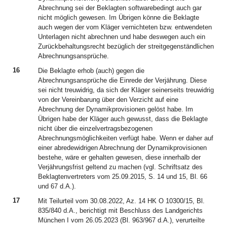
Abrechnung sei der Beklagten softwarebedingt auch gar
nicht möglich gewesen. Im Übrigen könne die Beklagte
auch wegen der vom Kläger vernichteten bzw. entwendeten
Unterlagen nicht abrechnen und habe deswegen auch ein
Zurückbehaltungsrecht bezüglich der streitgegenständlichen
Abrechnungsansprüche.
16
Die Beklagte erhob (auch) gegen die
Abrechnungsansprüche die Einrede der Verjährung. Diese
sei nicht treuwidrig, da sich der Kläger seinerseits treuwidrig
von der Vereinbarung über den Verzicht auf eine
Abrechnung der Dynamikprovisionen gelöst habe. Im
Übrigen habe der Kläger auch gewusst, dass die Beklagte
nicht über die einzelvertragsbezogenen
Abrechnungsmöglichkeiten verfügt habe. Wenn er daher auf
einer abredewidrigen Abrechnung der Dynamikprovisionen
bestehe, wäre er gehalten gewesen, diese innerhalb der
Verjährungsfrist geltend zu machen (vgl. Schriftsatz des
Beklagtenvertreters vom 25.09.2015, S. 14 und 15, Bl. 66
und 67 d.A.).
17
Mit Teilurteil vom 30.08.2022, Az. 14 HK O 10300/15, Bl.
835/840 d.A., berichtigt mit Beschluss des Landgerichts
München I vom 26.05.2023 (Bl. 963/967 d.A.), verurteilte