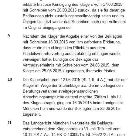
erklärte fristlose Kündigung des Klägers vom 17.03.2015
mit Schreiben vom 20.03.2015 zurück, da sie für derartige
Erklärungen nicht zustellungsbevollmächtigt seien und im
Übrigen bis jetzt weder das Schreiben noch eine Vollmacht
im Original eingegangen sei.
9
Nachdem der Kläger die Abgabe einer von der Beklagten
mit Schreiben 18.03.2015 von ihm geforderte Erklärung,
dass er die ihm obliegenden Pflichten aus dem
Handelsvertretervertrag auch zukünftig erbringen werde,
verweigert hatte, kündigte die Beklagte das
Vertragsverhältnis mit Schreiben vom 24.03.2015, dem
Kläger am 25.03.2015 zugegangen, ihrerseits fristlos.
10
Die Klageschrift vom 12.06.2015 (Bl. 1 ff. d.A.), mit der der
Kläger im Wege der Stufenklage u.a. die im vorliegenden
Berufungsverfahren streitgegenständlichen
Abrechnungsansprüche geltend machte (Ziffern I. bis III.
des Klageantrags), ging am 16.05.2015 beim Landgericht
München I ein und wurde der Beklagten am 29.06.2015
zugestellt.
11
Das Landgericht München I verurteilte die Beklagte
entsprechend dem Klageantrag zu VI. mit Teilurteil vom
10.11.2017, Az. 14 HK O 10300/15, Bl. 265/272 d.A., dem