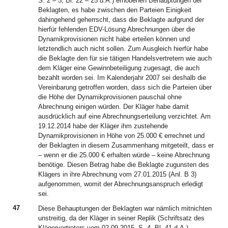
S. 2 – 5, Bl. 22 – 25 d.A.) erhobenen Behauptungen der
Beklagten, es habe zwischen den Parteien Einigkeit
dahingehend geherrscht, dass die Beklagte aufgrund der
hierfür fehlenden EDV-Lösung Abrechnungen über die
Dynamikprovisionen nicht habe erteilen können und
letztendlich auch nicht sollen. Zum Ausgleich hierfür habe
die Beklagte den für sie tätigen Handelsvertretern wie auch
dem Kläger eine Gewinnbeteiligung zugesagt, die auch
bezahlt worden sei. Im Kalenderjahr 2007 sei deshalb die
Vereinbarung getroffen worden, dass sich die Parteien über
die Höhe der Dynamikprovisionen pauschal ohne
Abrechnung einigen würden. Der Kläger habe damit
ausdrücklich auf eine Abrechnungserteilung verzichtet. Am
19.12.2014 habe der Kläger ihm zustehende
Dynamikprovisionen in Höhe von 25.000 € errechnet und
der Beklagten in diesem Zusammenhang mitgeteilt, dass er
– wenn er die 25.000 € erhalten würde – keine Abrechnung
benötige. Diesen Betrag habe die Beklagte zugunsten des
Klägers in ihre Abrechnung vom 27.01.2015 (Anl. B 3)
aufgenommen, womit der Abrechnungsanspruch erledigt
sei.
47
Diese Behauptungen der Beklagten war nämlich mitnichten
unstreitig, da der Kläger in seiner Replik (Schriftsatz des
Klägervertreters vom 02.09.2015, S. 4, Bl. 41 d.A.)