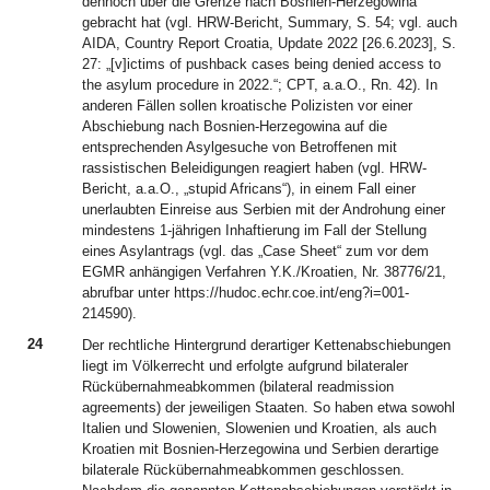
dennoch über die Grenze nach Bosnien-Herzegowina
gebracht hat (vgl. HRW-Bericht, Summary, S. 54; vgl. auch
AIDA, Country Report Croatia, Update 2022 [26.6.2023], S.
27: „[v]ictims of pushback cases being denied access to
the asylum procedure in 2022.“; CPT, a.a.O., Rn. 42). In
anderen Fällen sollen kroatische Polizisten vor einer
Abschiebung nach Bosnien-Herzegowina auf die
entsprechenden Asylgesuche von Betroffenen mit
rassistischen Beleidigungen reagiert haben (vgl. HRW-
Bericht, a.a.O., „stupid Africans“), in einem Fall einer
unerlaubten Einreise aus Serbien mit der Androhung einer
mindestens 1-jährigen Inhaftierung im Fall der Stellung
eines Asylantrags (vgl. das „Case Sheet“ zum vor dem
EGMR anhängigen Verfahren Y.K./Kroatien, Nr. 38776/21,
abrufbar unter https://hudoc.echr.coe.int/eng?i=001-
214590).
24
Der rechtliche Hintergrund derartiger Kettenabschiebungen
liegt im Völkerrecht und erfolgte aufgrund bilateraler
Rückübernahmeabkommen (bilateral readmission
agreements) der jeweiligen Staaten. So haben etwa sowohl
Italien und Slowenien, Slowenien und Kroatien, als auch
Kroatien mit Bosnien-Herzegowina und Serbien derartige
bilaterale Rückübernahmeabkommen geschlossen.