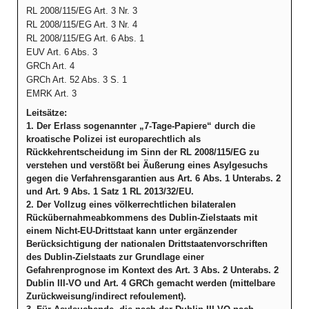
RL 2008/115/EG Art. 3 Nr. 3
RL 2008/115/EG Art. 3 Nr. 4
RL 2008/115/EG Art. 6 Abs. 1
EUV Art. 6 Abs. 3
GRCh Art. 4
GRCh Art. 52 Abs. 3 S. 1
EMRK Art. 3
Leitsätze:
1. Der Erlass sogenannter „7-Tage-Papiere“ durch die
kroatische Polizei ist europarechtlich als
Rückkehrentscheidung im Sinn der RL 2008/115/EG zu
verstehen und verstößt bei Äußerung eines Asylgesuchs
gegen die Verfahrensgarantien aus Art. 6 Abs. 1 Unterabs. 2
und Art. 9 Abs. 1 Satz 1 RL 2013/32/EU.
2. Der Vollzug eines völkerrechtlichen bilateralen
Rückübernahmeabkommens des Dublin-Zielstaats mit
einem Nicht-EU-Drittstaat kann unter ergänzender
Berücksichtigung der nationalen Drittstaatenvorschriften
des Dublin-Zielstaats zur Grundlage einer
Gefahrenprognose im Kontext des Art. 3 Abs. 2 Unterabs. 2
Dublin III-VO und Art. 4 GRCh gemacht werden (mittelbare
Zurückweisung/indirect refoulement).