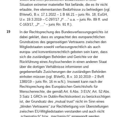
Situation extremer materieller Not befände, die es ihr nicht
erlaubte, ihre elementarsten Bedürfnisse zu befriedigen (vgl.
BVerwG, B.v. 17.1.2022 – 1 B 66.21 – juris Rn. 18; EuGH,
U.v. 19.3.2019 – C-297/17 „I* …“ u.a. – juris Rn. 89 ff. und
C-163/17, „J* …“ – juris Rn. 91 ff.).
19
In der Rechtsprechung des Bundesverfassungsgerichts ist
dabei geklärt, dass es ungeachtet des europarechtlichen
Grundsatzes des gegenseitigen Vertrauens zwischen den
Mitgliedstaaten sowohl verfassungsrechtlich als auch
europa- und konventionsrechtlich geboten sein kann, dass
sich die zuständigen Behörden und Gerichte vor der
Rückführung eines Asylsuchenden in einen anderen Staat
über die dortigen Verhältnisse informieren und
gegebenenfalls Zusicherungen der zuständigen Behörden
einholen müssen (vgl. BVerfG, B.v. 10.10.2019 – 2 BvR
1380/19 – juris Rn. 16 m.w.N.). Insoweit kann nach der
Rechtsprechung des Europäischen Gerichtshofs für
Menschenrechte, die gemäß Art. 6 Abs. 3 EUV, Art. 52 Abs.
3 Satz 1 GRCh im Dublin-Rechtskontext zu berücksichtigen
ist, der Grundsatz des „mutual trust“ nicht im Sinn eines
„blinden Vertrauens“ zur Rechtfertigung von Überstellungen
zwischen EU-Mitgliedstaaten verstanden und auch nicht
„schematisch“ bzw. „mechanisch“ angewandt werden