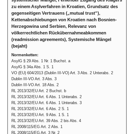
systemischer Mangel, Fehlender Zugang des Klägers
zu einem Asylverfahren in Kroatien, Grundsatz des
gegenseitigen Vertrauens („mutual trust“),
Kettenabschiebungen von Kroatien nach Bosnien-
Herzegowina und Serbien, Relevanz von
völkerrechtlichen Rückübernahmeabkommen
(readmission agreements), Systemische Mängel
(bejaht)
Normenketten:
AsylG § 29 Abs. 1 Nr. 1 Buchst. a
AsylG § 34a Abs. 1 S. 1
VO (EU) 604/2013 (Dublin III-VO) Art. 3 Abs. 2 Unterabs. 2
Dublin III-VO Art. 3 Abs. 3
Dublin III-VO Art. 18 Abs. 2
RL 2013/32/EU Art. 2 Buchst. b
RL 2013/32/EU Art. 6 Abs. 1 Unterabs. 2
RL 2013/32/EU Art. 6 Abs. 1 Unterabs. 3
RL 2013/32/EU Art. 6 Abs. 2 S. 1
RL 2013/32/EU Art. 9 Abs. 1 S. 1
RL 2013/32/EU Art. 39 Abs. 2 bis Abs. 4
RL 2008/115/EG Art. 2 Abs. 1
RL 2008/115/EG Art. 3 Nr. 2