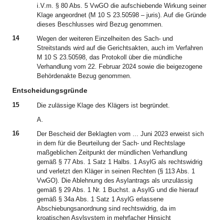
i.V.m. § 80 Abs. 5 VwGO die aufschiebende Wirkung seiner
Klage angeordnet (M 10 S 23.50598 – juris). Auf die Gründe
dieses Beschlusses wird Bezug genommen.
14
Wegen der weiteren Einzelheiten des Sach- und
Streitstands wird auf die Gerichtsakten, auch im Verfahren
M 10 S 23.50598, das Protokoll über die mündliche
Verhandlung vom 22. Februar 2024 sowie die beigezogene
Behördenakte Bezug genommen.
Entscheidungsgründe
15
Die zulässige Klage des Klägers ist begründet.
A.
16
Der Bescheid der Beklagten vom ... Juni 2023 erweist sich
in dem für die Beurteilung der Sach- und Rechtslage
maßgeblichen Zeitpunkt der mündlichen Verhandlung
gemäß § 77 Abs. 1 Satz 1 Halbs. 1 AsylG als rechtswidrig
und verletzt den Kläger in seinen Rechten (§ 113 Abs. 1
VwGO). Die Ablehnung des Asylantrags als unzulässig
gemäß § 29 Abs. 1 Nr. 1 Buchst. a AsylG und die hierauf
gemäß § 34a Abs. 1 Satz 1 AsylG erlassene
Abschiebungsanordnung sind rechtswidrig, da im
kroatischen Asylsystem in mehrfacher Hinsicht