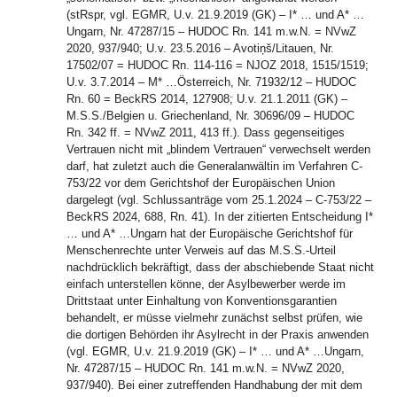
(stRspr, vgl. EGMR, U.v. 21.9.2019 (GK) – I* … und A* …
Ungarn, Nr. 47287/15 – HUDOC Rn. 141 m.w.N. = NVwZ
2020, 937/940; U.v. 23.5.2016 – Avotiņš/Litauen, Nr.
17502/07 = HUDOC Rn. 114-116 = NJOZ 2018, 1515/1519;
U.v. 3.7.2014 – M* …Österreich, Nr. 71932/12 – HUDOC
Rn. 60 = BeckRS 2014, 127908; U.v. 21.1.2011 (GK) –
M.S.S./Belgien u. Griechenland, Nr. 30696/09 – HUDOC
Rn. 342 ff. = NVwZ 2011, 413 ff.). Dass gegenseitiges
Vertrauen nicht mit „blindem Vertrauen“ verwechselt werden
darf, hat zuletzt auch die Generalanwältin im Verfahren C-
753/22 vor dem Gerichtshof der Europäischen Union
dargelegt (vgl. Schlussanträge vom 25.1.2024 – C-753/22 –
BeckRS 2024, 688, Rn. 41). In der zitierten Entscheidung I*
… und A* …Ungarn hat der Europäische Gerichtshof für
Menschenrechte unter Verweis auf das M.S.S.-Urteil
nachdrücklich bekräftigt, dass der abschiebende Staat nicht
einfach unterstellen könne, der Asylbewerber werde im
Drittstaat unter Einhaltung von Konventionsgarantien
behandelt, er müsse vielmehr zunächst selbst prüfen, wie
die dortigen Behörden ihr Asylrecht in der Praxis anwenden
(vgl. EGMR, U.v. 21.9.2019 (GK) – I* … und A* …Ungarn,
Nr. 47287/15 – HUDOC Rn. 141 m.w.N. = NVwZ 2020,
937/940). Bei einer zutreffenden Handhabung der mit dem