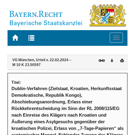
Zur
Zur
Toggle
Startseite
Trefferliste
navigati
von
der
BAYERN.RECHT
letzten
Navigation
Inhalt
VG München, Urteil v. 22.02.2024 –
Download
Druck
Suche
M 10 K 23.50597
Titel:
Dublin-Verfahren (Zielstaat, Kroatien, Herkunftsstaat
Demokratische, Republik Kongo),
Abschiebungsanordnung, Erlass einer
Rückkehrentscheidung im Sinn der RL 2008/115/EG
nach Einreise des Klägers nach Kroatien und
Äußerung eines Asylgesuchs gegenüber der
kroatischen Polizei, Erlass von „7-Tage-Papieren“ als