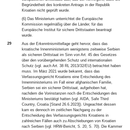
Begründetheit des konkreten Antrags in der Republik
Kroatien nicht geprüft wurde.
(6) Das Ministerium unterrichtet die Europäische
Kommission regelmäßig über die Länder, für das
Europäische Institut für sichere Drittstaaten beantragt
wurde.
29
Aus der Erkenntnismittellage geht hervor, dass das
kroatische Innenministerium wenigstens zeitweise Serbien
als sicheren Drittstaat im Sinn von Art. 45 des Gesetzes
über den vorübergehenden Schutz und internationalen
Schutz (vgl. auch Art. 38 RL 2013/32/EU) betrachtet haben
muss. Im März 2021 wurde bekannt, dass das
Verfassungsgericht Kroatiens eine Entscheidung des
Innenministeriums im Fall einer afghanischen Familie,
Serbien sei ein sicherer Drittstaat, aufgehoben hat,
nachdem die Vorinstanzen noch die Entscheidungen des
Ministeriums bestätigt hatten (vgl. AIDA, Safe Third
Country, Croatia [Stand 26.6.2023]). Ungeachtet dessen
kam es dennoch im zeitlichen Nachgang zu der
Entscheidung des Verfassungsgerichts Kroatiens in
zahlreichen Fällen auch zu Abschiebungen von Kroatien
nach Serbien (vgl. HRW-Bericht, S. 20, S. 70). Die Kammer