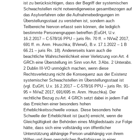
ist zu berücksichtigen, dass der Begriff der systemischen
Schwachstellen nicht notwendigerweise gesamtbezogen auf
das Asylverfahren oder die Aufnahmebedingungen im
Überstellungsstaat zu verstehen ist, sondern auch
Teilbereiche hiervon erfasst sein können, die lediglich
bestimmte Personengruppen betreffen (EuGH, U.v.
16.2.2017 – C-578/16 PPU – juris Rn. 70 ff. = NVwZ 2017,
691 ff. m. Anm. Hruschka; BVerwG, B.v. 17.1.2022 – 1 B
66.21 – juris Rn. 18). Andererseits kann auch die
beachtliche Wahrscheinlichkeit einer Verletzung von Art. 4
GRCh eine Überstellung im Sinn von Art. 3 Abs. 2 Unterabs.
2 Dublin III-VO unmöglich machen, wenn diese
Rechtsverletzung nicht die Konsequenz aus der Existenz
systemischer Schwachstellen im Überstellungsstaat ist
(vgl. EuGH, U.v. 16.2.2017 – C-578/16 PPU – juris Rn. 91-
95 = NVwZ 2017, 691/695 m. Anm. Hruschka). Der
rechtliche Bezug zu Art. 4 GRCh setzt dabei in jedem Fall
das Erreichen einer besonders hohen
Erheblichkeitsschwelle voraus. Diese besonders hohe
Schwelle der Erheblichkeit ist (auch) erreicht, wenn die
Gleichgültigkeit der Behörden eines Mitgliedstaats zur Folge
hätte, dass sich eine vollständig von öffentlicher
Unterstützung abhängige Person unabhängig von ihrem
Willen und ihren persönlichen Bedürfnissen in einer