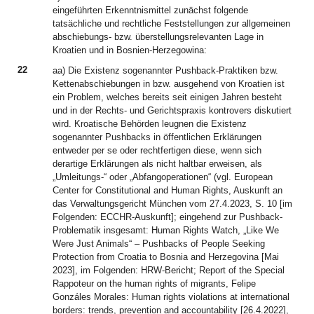
eingeführten Erkenntnismittel zunächst folgende
tatsächliche und rechtliche Feststellungen zur allgemeinen
abschiebungs- bzw. überstellungsrelevanten Lage in
Kroatien und in Bosnien-Herzegowina:
22
aa) Die Existenz sogenannter Pushback-Praktiken bzw.
Kettenabschiebungen in bzw. ausgehend von Kroatien ist
ein Problem, welches bereits seit einigen Jahren besteht
und in der Rechts- und Gerichtspraxis kontrovers diskutiert
wird. Kroatische Behörden leugnen die Existenz
sogenannter Pushbacks in öffentlichen Erklärungen
entweder per se oder rechtfertigen diese, wenn sich
derartige Erklärungen als nicht haltbar erweisen, als
„Umleitungs-“ oder „Abfangoperationen“ (vgl. European
Center for Constitutional and Human Rights, Auskunft an
das Verwaltungsgericht München vom 27.4.2023, S. 10 [im
Folgenden: ECCHR-Auskunft]; eingehend zur Pushback-
Problematik insgesamt: Human Rights Watch, „Like We
Were Just Animals“ – Pushbacks of People Seeking
Protection from Croatia to Bosnia and Herzegovina [Mai
2023], im Folgenden: HRW-Bericht; Report of the Special
Rappoteur on the human rights of migrants, Felipe
Gonzáles Morales: Human rights violations at international
borders: trends, prevention and accountability [26.4.2022],