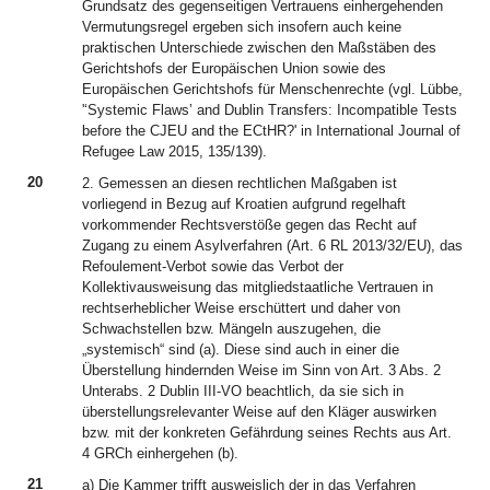
Grundsatz des gegenseitigen Vertrauens einhergehenden
Vermutungsregel ergeben sich insofern auch keine
praktischen Unterschiede zwischen den Maßstäben des
Gerichtshofs der Europäischen Union sowie des
Europäischen Gerichtshofs für Menschenrechte (vgl. Lübbe,
ʹ‘Systemic Flaws’ and Dublin Transfers: Incompatible Tests
before the CJEU and the ECtHR?ʹ in International Journal of
Refugee Law 2015, 135/139).
20
2. Gemessen an diesen rechtlichen Maßgaben ist
vorliegend in Bezug auf Kroatien aufgrund regelhaft
vorkommender Rechtsverstöße gegen das Recht auf
Zugang zu einem Asylverfahren (Art. 6 RL 2013/32/EU), das
Refoulement-Verbot sowie das Verbot der
Kollektivausweisung das mitgliedstaatliche Vertrauen in
rechtserheblicher Weise erschüttert und daher von
Schwachstellen bzw. Mängeln auszugehen, die
„systemisch“ sind (a). Diese sind auch in einer die
Überstellung hindernden Weise im Sinn von Art. 3 Abs. 2
Unterabs. 2 Dublin III-VO beachtlich, da sie sich in
überstellungsrelevanter Weise auf den Kläger auswirken
bzw. mit der konkreten Gefährdung seines Rechts aus Art.
4 GRCh einhergehen (b).
21
a) Die Kammer trifft ausweislich der in das Verfahren