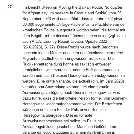
27
Im Bericht „Keep on Moving the Balkan Route: No quarter
for Afghan asylum seekers in Croatia and Serbia“ vom 26.
September 2023 wird ausgeführt, dass im Jahr 2022 etwa
30.000 sogenannte „7-Tage-Papiere“ an Geflüchtete von der
kroatischen Polizei ausgestellt worden seien, die formal mit
dem Begriff „return decision“ überschrieben seien (vgl. dazu
auch AIDA, Country Report Croatia, Update 2022
[26.6.2023], S. 27). Diese Praxis würde nach Berichten
ohne ein klares Muster andauern und überlasse betroffene
Migranten letztlich einem ungewissen Schicksal. Die
Rückkehrentscheidung könne es faktisch entweder
ermöglichen, weiterzureisen, oder in Haft genommen zu
werden und nach Bosnien-Herzegowina zurückgewiesen zu
werden. Eine dritte Variante, die aktuell (d.h. im Jahr 2023)
verstärkt zur Anwendung komme, sei eine formale
Ausweisungsverfügung nach Bosnien-Herzegowina, was
dazu führe, dass die betroffene Person formell von Bosnien-
Herzegowina wiederaufgenommen würde. Die Betroffenen
würden in so einem Fall der Polizei von Bosnien-
Herzegowina übergeben. Dieses formale
Ausweisungsprozedere sei selbst im Fall einer
Asylantragstellung geschehen. Manchen Geflüchteten
gelänge es jedoch, Zugang zu einem Asylverfahren in