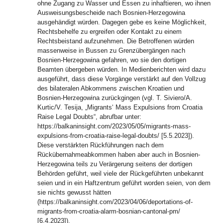
ohne Zugang zu Wasser und Essen zu inhaftieren, wo ihnen
Ausweisungsbescheide nach Bosnien-Herzegowina
ausgehändigt würden. Dagegen gebe es keine Möglichkeit,
Rechtsbehelfe zu ergreifen oder Kontakt zu einem
Rechtsbeistand aufzunehmen. Die Betroffenen würden
massenweise in Bussen zu Grenzübergängen nach
Bosnien-Herzegowina gefahren, wo sie den dortigen
Beamten übergeben würden. In Medienberichten wird dazu
ausgeführt, dass diese Vorgänge verstärkt auf den Vollzug
des bilateralen Abkommens zwischen Kroatien und
Bosnien-Herzegowina zurückgingen (vgl. T. Siviero/A.
Kurtic/V. Tesija, „Migrants‘ Mass Expulsions from Croatia
Raise Legal Doubts“, abrufbar unter:
https://balkaninsight.com/2023/05/05/migrants-mass-
expulsions-from-croatia-raise-legal-doubts/ [5.5.2023]).
Diese verstärkten Rückführungen nach dem
Rückübernahmeabkommen haben aber auch in Bosnien-
Herzegowina teils zu Verärgerung seitens der dortigen
Behörden geführt, weil viele der Rückgeführten unbekannt
seien und in ein Haftzentrum geführt worden seien, von dem
sie nichts gewusst hätten
(https://balkaninsight.com/2023/04/06/deportations-of-
migrants-from-croatia-alarm-bosnian-cantonal-pm/
[6.4.2023]).