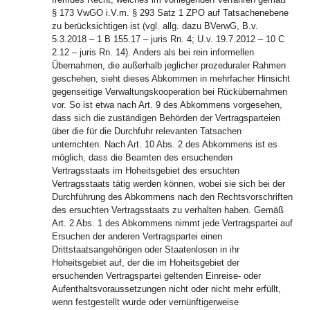
§ 173 VwGO i.V.m. § 293 Satz 1 ZPO auf Tatsachenebene
zu berücksichtigen ist (vgl. allg. dazu BVerwG, B.v.
5.3.2018 – 1 B 155.17 – juris Rn. 4; U.v. 19.7.2012 – 10 C
2.12 – juris Rn. 14). Anders als bei rein informellen
Übernahmen, die außerhalb jeglicher prozeduraler Rahmen
geschehen, sieht dieses Abkommen in mehrfacher Hinsicht
gegenseitige Verwaltungskooperation bei Rückübernahmen
vor. So ist etwa nach Art. 9 des Abkommens vorgesehen,
dass sich die zuständigen Behörden der Vertragsparteien
über die für die Durchfuhr relevanten Tatsachen
unterrichten. Nach Art. 10 Abs. 2 des Abkommens ist es
möglich, dass die Beamten des ersuchenden
Vertragsstaats im Hoheitsgebiet des ersuchten
Vertragsstaats tätig werden können, wobei sie sich bei der
Durchführung des Abkommens nach den Rechtsvorschriften
des ersuchten Vertragsstaats zu verhalten haben. Gemäß
Art. 2 Abs. 1 des Abkommens nimmt jede Vertragspartei auf
Ersuchen der anderen Vertragspartei einen
Drittstaatsangehörigen oder Staatenlosen in ihr
Hoheitsgebiet auf, der die im Hoheitsgebiet der
ersuchenden Vertragspartei geltenden Einreise- oder
Aufenthaltsvoraussetzungen nicht oder nicht mehr erfüllt,
wenn festgestellt wurde oder vernünftigerweise