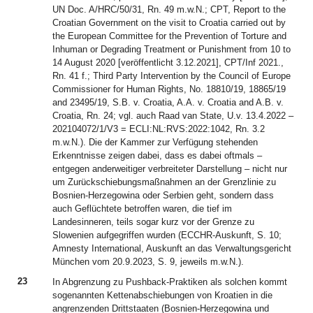
UN Doc. A/HRC/50/31, Rn. 49 m.w.N.; CPT, Report to the
Croatian Government on the visit to Croatia carried out by
the European Committee for the Prevention of Torture and
Inhuman or Degrading Treatment or Punishment from 10 to
14 August 2020 [veröffentlicht 3.12.2021], CPT/Inf 2021.,
Rn. 41 f.; Third Party Intervention by the Council of Europe
Commissioner for Human Rights, No. 18810/19, 18865/19
and 23495/19, S.B. v. Croatia, A.A. v. Croatia and A.B. v.
Croatia, Rn. 24; vgl. auch Raad van State, U.v. 13.4.2022 –
202104072/1/V3 = ECLI:NL:RVS:2022:1042, Rn. 3.2
m.w.N.). Die der Kammer zur Verfügung stehenden
Erkenntnisse zeigen dabei, dass es dabei oftmals –
entgegen anderweitiger verbreiteter Darstellung – nicht nur
um Zurückschiebungsmaßnahmen an der Grenzlinie zu
Bosnien-Herzegowina oder Serbien geht, sondern dass
auch Geflüchtete betroffen waren, die tief im
Landesinneren, teils sogar kurz vor der Grenze zu
Slowenien aufgegriffen wurden (ECCHR-Auskunft, S. 10;
Amnesty International, Auskunft an das Verwaltungsgericht
München vom 20.9.2023, S. 9, jeweils m.w.N.).
23
In Abgrenzung zu Pushback-Praktiken als solchen kommt
sogenannten Kettenabschiebungen von Kroatien in die
angrenzenden Drittstaaten (Bosnien-Herzegowina und