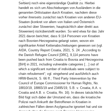
Serbien) noch eine eigenständige Qualität zu. Hierbei
handelt es sich um Abschiebungen von Ausländern in die
genannten Drittstaaten durch Kroatien, nachdem diese
vorher ihrerseits zunächst nach Kroatien von anderen EU-
Staaten (konkret vor allem von Italien und Österreich
zunächst über Slowenien, hauptsächlich aber direkt aus
Slowenien) rücküberstellt wurden. So wird etwa für das Jahr
2021 davon berichtet, dass 9.114 Personen von Kroatien
nach Bosnien-Herzegowina gelangt seien, wovon ein
signifikanter Anteil Kettenabschiebungen gewesen sei (vgl.
AIDA, Country Report Croatia, 2021, S. 24: „According to
the Danish Refugee Council [DRC], 9,114 persons have
been pushed back from Croatia to Bosnia and Herzegovina
[BiH] in 2021, including vulnerable categories […] out of
which a significant number of individuals were subject to
chain refoulement“; vgl. eingehend und ausführlich auch
HRW-Bericht, S. 66 ff.; Third Party Intervention by the
Council of Europe Commissioner for Human Rights, No.
18810/19, 18865/19 and 23495/19, S.B. v. Croatia, A.A. v.
Croatia and A.B. v. Croatia, Rn. 16). In dieses tatsächliche
Bild fügt sich dabei der Umstand ein, dass die kroatische
Polizei nach Ankunft der Betroffenen in Kroatien in
zahlreichen Fällen deren Asylgesuche ignoriert hat und sie