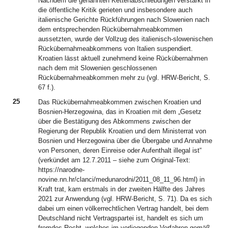
Nachdem die genannten Kettenabschiebungen verstärkt in
die öffentliche Kritik gerieten und insbesondere auch
italienische Gerichte Rückführungen nach Slowenien nach
dem entsprechenden Rückübernahmeabkommen
aussetzten, wurde der Vollzug des italienisch-slowenischen
Rückübernahmeabkommens von Italien suspendiert.
Kroatien lässt aktuell zunehmend keine Rückübernahmen
nach dem mit Slowenien geschlossenen
Rückübernahmeabkommen mehr zu (vgl. HRW-Bericht, S.
67 f.).
25
Das Rückübernahmeabkommen zwischen Kroatien und
Bosnien-Herzegowina, das in Kroatien mit dem „Gesetz
über die Bestätigung des Abkommens zwischen der
Regierung der Republik Kroatien und dem Ministerrat von
Bosnien und Herzegowina über die Übergabe und Annahme
von Personen, deren Einreise oder Aufenthalt illegal ist“
(verkündet am 12.7.2011 – siehe zum Original-Text:
https://narodne-
novine.nn.hr/clanci/medunarodni/2011_08_11_96.html) in
Kraft trat, kam erstmals in der zweiten Hälfte des Jahres
2021 zur Anwendung (vgl. HRW-Bericht, S. 71). Da es sich
dabei um einen völkerrechtlichen Vertrag handelt, bei dem
Deutschland nicht Vertragspartei ist, handelt es sich um
fremdes Recht, welches im vorliegenden Verfahren gemäß