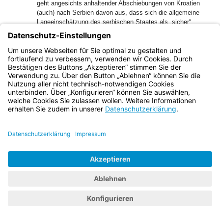
geht angesichts anhaltender Abschiebungen von Kroatien
(auch) nach Serbien davon aus, dass sich die allgemeine
Lageeinschätzung des serbischen Staates als „sicher“
durch Kroatien ungeachtet der Entscheidung des
Verfassungsgerichts nicht geändert hat. Dies gilt
unabhängig davon, ob die Bewertung Serbiens als „sicher“
durch Kroatien im Rahmen einer Asylentscheidung oder im
Rahmen einer Zurückweisungsentscheidung (die
europarechtlich unter die RL 2008/115/EG subsumiert
werden müsste) erfolgt. Denn mit den nach wie vor
stattfindenden Abschiebungen nach Serbien bringt Kroatien
zum Ausdruck, dass Serbien entweder im Sinn des
sicheren Drittstaatsprinzips „sicher“ sei (vgl. Art. 38 Abs. 1
RL 2013/32/EU) bzw. auch als Rückkehrentscheidung (vgl.
Art. 6 Abs. 1 i.V.m. Art. 3 Nr. 3 Zweiter Spiegelstrich, Nr. 4
RL 2008/115/EG) mit den Grundsätzen des Gebots der
Nicht-Zurückweisung vereinbar sei (vgl. Art. 5 RL
2008/115/EG).
30
Zu dem Erlass einer Rückkehrentscheidung enthält das
kroatische Ausländergesetz vom 27. November 2020,
welches die Kammer ebenso von einem KI-Tool hat
übersetzen lassen, folgende Regelungen:
„Illegaler Aufenthalt Artikel 183