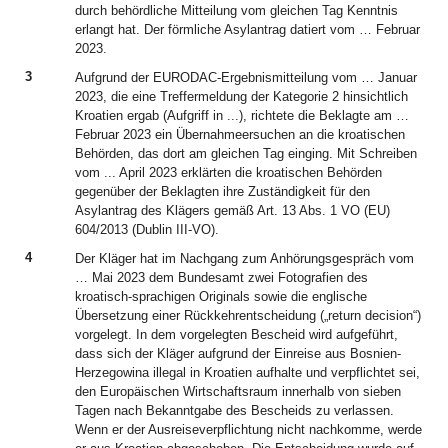
durch behördliche Mitteilung vom gleichen Tag Kenntnis
erlangt hat. Der förmliche Asylantrag datiert vom … Februar
2023.
3
Aufgrund der EURODAC-Ergebnismitteilung vom … Januar
2023, die eine Treffermeldung der Kategorie 2 hinsichtlich
Kroatien ergab (Aufgriff in ...), richtete die Beklagte am …
Februar 2023 ein Übernahmeersuchen an die kroatischen
Behörden, das dort am gleichen Tag einging. Mit Schreiben
vom ... April 2023 erklärten die kroatischen Behörden
gegenüber der Beklagten ihre Zuständigkeit für den
Asylantrag des Klägers gemäß Art. 13 Abs. 1 VO (EU)
604/2013 (Dublin III-VO).
4
Der Kläger hat im Nachgang zum Anhörungsgespräch vom
… Mai 2023 dem Bundesamt zwei Fotografien des
kroatisch-sprachigen Originals sowie die englische
Übersetzung einer Rückkehrentscheidung („return decision“)
vorgelegt. In dem vorgelegten Bescheid wird aufgeführt,
dass sich der Kläger aufgrund der Einreise aus Bosnien-
Herzegowina illegal in Kroatien aufhalte und verpflichtet sei,
den Europäischen Wirtschaftsraum innerhalb von sieben
Tagen nach Bekanntgabe des Bescheids zu verlassen.
Wenn er der Ausreiseverpflichtung nicht nachkomme, werde