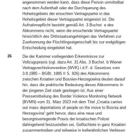
angenommen werden kann, dass diese Person unmittelbar
nach dem Aufenthalt oder der Durchquerung des
Hoheitsgebiets der ersuchten Vertragspartei in das
Hoheitsgebiet dieser Vertragspartei eingereist ist. Die
Aufnahmepflicht besteht gemäß Art. 3 Buchst. e des
Abkommens nicht, wenn die ersuchende Vertragspartei
hinsichtlich des Drittstaatsangehörigen das Verfahren zur
Zuerkennung der Flüchtlingseigenschaft bis zur endgültigen
Entscheidung eingeleitet hat.
26
Die der Kammer vorliegenden Erkenntnisse zur
Vollzugspraxis (vgl. dazu Art. 31 Abs. 3 Buchst. b Wiener
Vertragsrechtskonvention (WVK) i.d.F. d. Gesetzes vom
3.8.1985 – BGBl. 1985 II S. 926) des Abkommens
zwischen Kroatien und Bosnien-Herzegowina deuten darauf
hin, dass die praktische Bedeutung dieses Abkommens in
der jüngeren Zeit stark gestiegen ist. Aus einer
Pressemitteilung des Border Violence Monitoring Network
(BVMN) vom 31. März 2023 mit dem Titel „Croatia carries
out mass deportations of people on the move to Bosnia and
Herzegovina“ geht hervor, dass eine neue und
besorgniserregende Praxis der kroatischen Polizei
dahingehend festzustellen sei, Geflüchtete in ganz Kroatien
zusammentreiben und teilweise in kellerähnlichen Verliesen