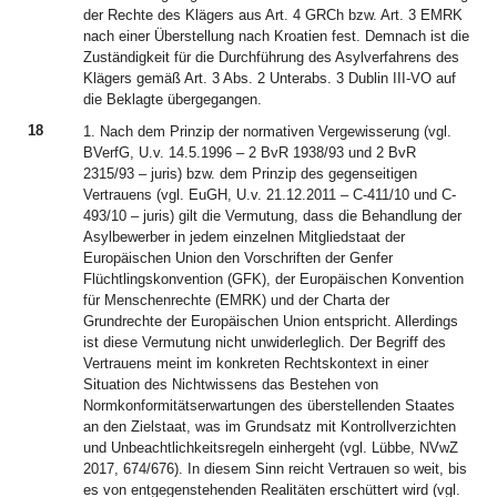
der Rechte des Klägers aus Art. 4 GRCh bzw. Art. 3 EMRK
nach einer Überstellung nach Kroatien fest. Demnach ist die
Zuständigkeit für die Durchführung des Asylverfahrens des
Klägers gemäß Art. 3 Abs. 2 Unterabs. 3 Dublin III-VO auf
die Beklagte übergegangen.
18
1. Nach dem Prinzip der normativen Vergewisserung (vgl.
BVerfG, U.v. 14.5.1996 – 2 BvR 1938/93 und 2 BvR
2315/93 – juris) bzw. dem Prinzip des gegenseitigen
Vertrauens (vgl. EuGH, U.v. 21.12.2011 – C-411/10 und C-
493/10 – juris) gilt die Vermutung, dass die Behandlung der
Asylbewerber in jedem einzelnen Mitgliedstaat der
Europäischen Union den Vorschriften der Genfer
Flüchtlingskonvention (GFK), der Europäischen Konvention
für Menschenrechte (EMRK) und der Charta der
Grundrechte der Europäischen Union entspricht. Allerdings
ist diese Vermutung nicht unwiderleglich. Der Begriff des
Vertrauens meint im konkreten Rechtskontext in einer
Situation des Nichtwissens das Bestehen von
Normkonformitätserwartungen des überstellenden Staates
an den Zielstaat, was im Grundsatz mit Kontrollverzichten
und Unbeachtlichkeitsregeln einhergeht (vgl. Lübbe, NVwZ
2017, 674/676). In diesem Sinn reicht Vertrauen so weit, bis
es von entgegenstehenden Realitäten erschüttert wird (vgl.