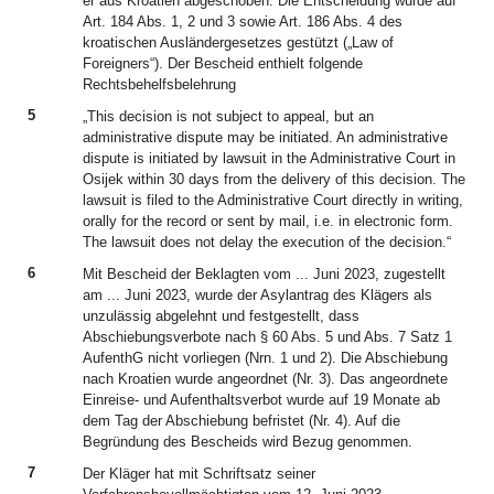
er aus Kroatien abgeschoben. Die Entscheidung wurde auf
Art. 184 Abs. 1, 2 und 3 sowie Art. 186 Abs. 4 des
kroatischen Ausländergesetzes gestützt („Law of
Foreigners“). Der Bescheid enthielt folgende
Rechtsbehelfsbelehrung
5
„This decision is not subject to appeal, but an
administrative dispute may be initiated. An administrative
dispute is initiated by lawsuit in the Administrative Court in
Osijek within 30 days from the delivery of this decision. The
lawsuit is filed to the Administrative Court directly in writing,
orally for the record or sent by mail, i.e. in electronic form.
The lawsuit does not delay the execution of the decision.“
6
Mit Bescheid der Beklagten vom ... Juni 2023, zugestellt
am ... Juni 2023, wurde der Asylantrag des Klägers als
unzulässig abgelehnt und festgestellt, dass
Abschiebungsverbote nach § 60 Abs. 5 und Abs. 7 Satz 1
AufenthG nicht vorliegen (Nrn. 1 und 2). Die Abschiebung
nach Kroatien wurde angeordnet (Nr. 3). Das angeordnete
Einreise- und Aufenthaltsverbot wurde auf 19 Monate ab
dem Tag der Abschiebung befristet (Nr. 4). Auf die
Begründung des Bescheids wird Bezug genommen.
7
Der Kläger hat mit Schriftsatz seiner