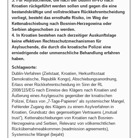
3. Für Asylsuchende, die nach der Dublin III-VO nach
Kroatien rückgeführt werden sollen und gegen die eine
bestandskräftige und vollstreckbare Rückkehrentscheidung
vorliegt, besteht das ernsthafte Risiko, im Weg der
Kettenabschiebung nach Bosnien-Herzegowina oder
Serbien abgeschoben zu werden.
4. In Kroatien bestehen nach derzeitiger Auskunftslage
keine effektiven Rechtsschutzmechanismen für
Asylsuchende, die durch die kroatische Polizei eine
erniedrigende oder unmenschliche Behandlung erfahren
haben.
Schlagworte:
Dublin-Verfahren (Zielstaat, Kroatien, Herkunftsstaat
Demokratische, Republik Kongo), Abschiebungsanordnung,
Erlass einer Rückkehrentscheidung im Sinn der RL
2008/115/EG nach Einreise des Klägers nach Kroatien und
Äußerung eines Asylgesuchs gegenüber der kroatischen
Polizei, Erlass von „7-Tage-Papieren“ als systemischer Mangel,
Fehlender Zugang des Klägers zu einem Asylverfahren in
Kroatien, Grundsatz des gegenseitigen Vertrauens („mutual
trust“), Kettenabschiebungen von Kroatien nach Bosnien-
Herzegowina und Serbien, Relevanz von völkerrechtlichen
Rückübernahmeabkommen (readmission agreements),
Systemische Mängel (bejaht)