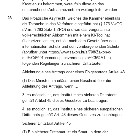
Kroatien zu bekommen, woraufhin diese an das
entsprechende Aufnahmezentrum weitergeleitet würden.
28
Das kroatische Asylrecht, welches die Kammer ebenfalls
als Tatsache in das Verfahren eingeführt hat (§ 173 VwGO
i.V.m. § 293 Satz 1 ZPO) und wie das vorgenannte
völkerrechtlichen Abkommen mit einem KI-Tool hat
übersetzen lassen, enthält nach dem Gesetz über den
internationalen Schutz und den vorübergehenden Schutz
(abrufbar unter https://www.zakon.hr/z/798/Zakon-o-
me%C4%91unarodnoj-i-privremenoj-za%C5%A1titi)
folgenden Regelungen zu sicheren Drittstaaten:
Ablehnung eines Antrags oder eines Folgeantrags Artikel 43
(1) Das Ministerium erlässt einen Bescheid über die
Ablehnung des Antrags, wenn …
3. es möglich ist, das Institut eines sicheren Drittstaats
gemäß Artikel 45 dieses Gesetzes zu beantragen.
4. es möglich ist, das Institut eines sicheren europäischen
Drittstaats gemäß Art. 46 dieses Gesetzes zu beantragen.
Sicherer Drittstaat Artikel 45
(1) Ein sicherer Drittstaat ist ein Staat, in dem der