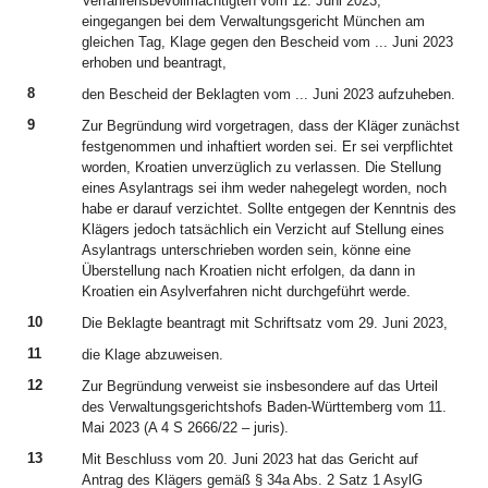
Verfahrensbevollmächtigten vom 12. Juni 2023,
eingegangen bei dem Verwaltungsgericht München am
gleichen Tag, Klage gegen den Bescheid vom ... Juni 2023
erhoben und beantragt,
8
den Bescheid der Beklagten vom ... Juni 2023 aufzuheben.
9
Zur Begründung wird vorgetragen, dass der Kläger zunächst
festgenommen und inhaftiert worden sei. Er sei verpflichtet
worden, Kroatien unverzüglich zu verlassen. Die Stellung
eines Asylantrags sei ihm weder nahegelegt worden, noch
habe er darauf verzichtet. Sollte entgegen der Kenntnis des
Klägers jedoch tatsächlich ein Verzicht auf Stellung eines
Asylantrags unterschrieben worden sein, könne eine
Überstellung nach Kroatien nicht erfolgen, da dann in
Kroatien ein Asylverfahren nicht durchgeführt werde.
10
Die Beklagte beantragt mit Schriftsatz vom 29. Juni 2023,
11
die Klage abzuweisen.
12
Zur Begründung verweist sie insbesondere auf das Urteil
des Verwaltungsgerichtshofs Baden-Württemberg vom 11.
Mai 2023 (A 4 S 2666/22 – juris).
13
Mit Beschluss vom 20. Juni 2023 hat das Gericht auf
Antrag des Klägers gemäß § 34a Abs. 2 Satz 1 AsylG