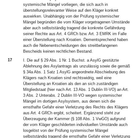
systemische Mängel vorliegen, die sich auch in
überstellungsrelevanter Weise auf den Kläger konkret
auswirken. Unabhängig von der Prüfung systemischer
Mängel begründen die vom Kläger vorgetragenen Umstände
aber auch selbstständig tragend die konkrete Gefährdung
seiner Rechte aus Art. 4 GRCh bzw. Art. 3 EMRK im Falle
einer Überstellung nach Kroatien. Dementsprechend haben
auch die Nebenentscheidungen des streitbefangenen
Bescheids keinen rechtlichen Bestand.
17
I. Die auf § 29 Abs. 1 Nr. 1 Buchst. a AsylG gestützte
Ablehnung des Asylantrags als unzulässig sowie die gemäß
§ 34a Abs. 1 Satz 1 AsylG angeordnete Abschiebung des
Klägers nach Kroatien sind rechtswidrig, weil eine
Überstellung an Kroatien als den an sich zuständigen
Mitgliedstaat (hier nach Art. 13 Abs. 1 Dublin III-VO) an Art.
3 Abs. 2 Unterabs. 2 Dublin III-VO wegen systemischer
Mängel im dortigen Asylsystem, aus denen sich die
ernsthafte Gefahr einer Verletzung des Rechts des Klägers
aus Art. 4 GRCh ergibt, scheitert. Ergänzend steht zur
Überzeugung der Kammer (§ 108 Abs. 1 VwGO) aufgrund
der vom Kläger geschilderten individuellen Umstände auch
losgelöst von der Prüfung systemischer Mängel
selbstständig tragend die ernsthafte Gefahr einer Verletzung