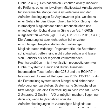
Lübbe, a.a.O.). Den nationalen Gerichten obliegt insoweit
die Prüfung, ob es im jeweiligen Mitgliedstaat Anhaltspunkte
für systemische Mängel des Asylverfahrens und der
Aufnahmebedingungen für Asylbewerber gibt, welche zu
einer Gefahr für den Kläger führen, bei Rückführung in den
zuständigen Mitgliedstaat einer unmenschlichen und
erniedrigenden Behandlung im Sinne von Art. 4 GRCh
ausgesetzt zu werden (vgl. EuGH, U.v. 21.12.2011, a.a.O.).
Die Vermutung ist aber nicht schon bei einzelnen
einschlägigen Regelverstößen der zuständigen
Mitgliedstaaten widerlegt. Regelverstöße, die Betroffene
schicksalhaft treffen, sind nicht vorhersehbar und lassen
sich – anders als bei regelhaft vorkommenden
Rechtsverstößen – nicht verlässlich prognostizieren (vgl.
Lübbe, ʹ‘Systemic Flaws’ and Dublin Transfers:
Incompatible Tests before the CJEU and the ECtHR?ʹ in
International Journal of Refugee Law 2015, 135/137 f.). An
die Feststellung systemischer Mängel sind daher hohe
Anforderungen zu stellen. Systemische Schwachstellen
bzw. Mängel, die eine Überstellung im Sinn von Art. 3 Abs.
2 Unterabs. 2 Dublin III-VO unmöglich machen, liegen nur
dann vor, wenn Asylverfahren oder die
Aufnahmebedingungen im zuständigen Mitgliedstaat