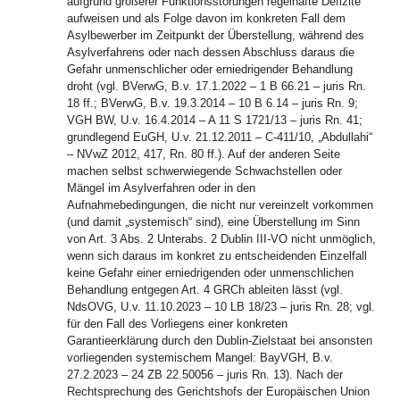
aufgrund größerer Funktionsstörungen regelhafte Defizite
aufweisen und als Folge davon im konkreten Fall dem
Asylbewerber im Zeitpunkt der Überstellung, während des
Asylverfahrens oder nach dessen Abschluss daraus die
Gefahr unmenschlicher oder erniedrigender Behandlung
droht (vgl. BVerwG, B.v. 17.1.2022 – 1 B 66.21 – juris Rn.
18 ff.; BVerwG, B.v. 19.3.2014 – 10 B 6.14 – juris Rn. 9;
VGH BW, U.v. 16.4.2014 – A 11 S 1721/13 – juris Rn. 41;
grundlegend EuGH, U.v. 21.12.2011 – C-411/10, „Abdullahi“
– NVwZ 2012, 417, Rn. 80 ff.). Auf der anderen Seite
machen selbst schwerwiegende Schwachstellen oder
Mängel im Asylverfahren oder in den
Aufnahmebedingungen, die nicht nur vereinzelt vorkommen
(und damit „systemisch“ sind), eine Überstellung im Sinn
von Art. 3 Abs. 2 Unterabs. 2 Dublin III-VO nicht unmöglich,
wenn sich daraus im konkret zu entscheidenden Einzelfall
keine Gefahr einer erniedrigenden oder unmenschlichen
Behandlung entgegen Art. 4 GRCh ableiten lässt (vgl.
NdsOVG, U.v. 11.10.2023 – 10 LB 18/23 – juris Rn. 28; vgl.
für den Fall des Vorliegens einer konkreten
Garantieerklärung durch den Dublin-Zielstaat bei ansonsten
vorliegenden systemischem Mangel: BayVGH, B.v.
27.2.2023 – 24 ZB 22.50056 – juris Rn. 13). Nach der
Rechtsprechung des Gerichtshofs der Europäischen Union