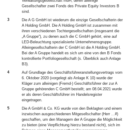
Verwaltungsgesellschaft mbH, deren alleinige
Gesellschafter zwei Fonds des Private Equity Investors B
sind.
3
Die A G GmbH ist wiederum die einzige Gesellschafterin der
A Holding GmbH. Die A Holding GmbH ist zusammen mit
ihren verschiedenen Tochtergesellschaften (insgesamt die
„A Gruppe“), zu denen auch die C GmbH gehört, eine auf
LED-Beleuchtung spezialisierte Unternehmensgruppe.
Alleingesellschafterin der C GmbH ist die A Holding GmbH.
Bei der A Gruppe handelt es sich um eine von den B Fonds
kontrollierte Portfoliogesellschaft (s. Überblick auch Anlage
B3).
4
Auf Grundlage des Geschäftsführeranstellungsvertrags vom
6. Oktober 2020 (vorgelegt als Anlage K 10) wurde der
Kläger zum alleinigen (Fremd-) Geschäftsführer der zur A
Gruppe gehörenden C GmbH bestellt; am 08.04.2021 wurde
er als deren Geschäftsführer im Handelsregister
eingetragen.
5
Die A GmbH & Co. KG wurde von den Beklagten und einem
inzwischen ausgeschiedenen Mitgesellschafter (Herr …#)
geschaffen, um den Managern der A Gruppe die Möglichkeit
zu bieten (eine Verpflichtung hierzu bestand nicht), sich im