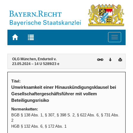
Zur
Zur
Toggle
Startseite
Trefferliste
navigati
von
der
BAYERN.RECHT
letzten
Navigation
Inhalt
OLG München, Endurteil v.
Download
Druck
Suche
23.05.2024 – 14 U 5289/23 e
Titel:
Unwirksamkeit einer Hinauskündigungsklausel bei
Gesellschaftergeschäftsführer mit vollem
Beteiligungsrisiko
Normenketten:
BGB § 138 Abs. 1, § 307, § 398 S. 2, § 622 Abs. 6, § 731 Abs.
2
HGB § 132 Abs. 6, § 172 Abs. 1