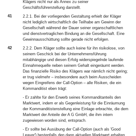
Klägers nicht nur als Annex zu seiner
Geschäftsführerstellung darstellt.
41
2.2.1. Bei der vorliegenden Gestaltung erhielt der Kläger
nicht lediglich wirtschaftlich die Teilhabe am Gewinn der
Gesellschaft während der Dauer seiner organschaftlichen
und dienstvertraglichen Bindung an die Gesellschaft. Eine
Gewinnausschüttung sollte gerade nicht erfolgen.
42
2.2.2. Dem Kläger sollte auch keine für ihn risikolose, von
seinem Geschick bei der Unternehmensführung
mitabhängige und diesen Erfolg widerspiegelnde laufende
Einnahmequelle neben seinem Gehalt eingeräumt werden.
Das finanzielle Risiko des Klägers war nämlich nicht gering;
er trug vielmehr – insbesondere auch beim Ausscheiden
wegen Eingreifens der Call-Option – alle Risiken, die ein
Kommanditist eben trägt:
- Er zahlte für den Erwerb seines Kommanditanteils den
Marktwert, indem er als Gegenleistung für die Einräumung
der Kommanditistenstellung eine Einlage erbrachte, die dem
Marktwert der Anteile der A G GmbH, die ihm intern
zugewiesen worden sind, entsprach.
- Er sollte bei Ausübung der Call-Option (auch als 'Good
Leaver') bestenfalls den dann aktuellen Marktwert erhalten.