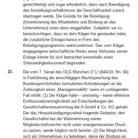
gerechtfertigt und sogar erforderlich, dass nach Beendigung
des Anstellungsverhältnisses der Geschäftsanteil zurück
übertragen werde. Die Gründe für die Beteiligung
(Incentivierung des Mitarbeiters und Bindung an das
Unternehmen) seien dann weggefallen. Subjektiv sei zu
berücksichtigen, dass es dem Kläger frei gestanden habe,
die zusätzliche Ertragschance in Form des
Beteiligungsprogramms wahrzunehmen. Das vom Kläger
eingegangene wirtschaftliche Risiko eines Verlustes seiner
Einlage könne für sich betrachtet keinesfalls einen
Sittenwidrigkeitsvorwurf begründen.
21
Die vom 7. Senat des OLG München (7 U 1844/19, Rn. 66)
in Fortführung der einschlägigen Rechtsprechung des
Bundesgerichtshofes formulierten Anforderungen an die
Zulässigkeit eines „Managermodells“ seien im vorliegenden
Fall erfüllt: (1) Der Kläger habe – unstreitig – keine effektive
Einflussnahmemöglichkeit auf Entscheidungen der
Gesellschafterversammlung der A GmbH & Co. KG gehabt.
Der das Hinauskündigungsverbot tragende Gedanke, den
Gesellschafter bei der Wahrnehmung seiner
Mitgliedschaftsrechte nicht unter unangemessenen Druck
zu setzen, werde folglich nicht berührt. (2) Die Möglichkeit,
sich am Unternehmen zu beteiligen, diene der Bindung an