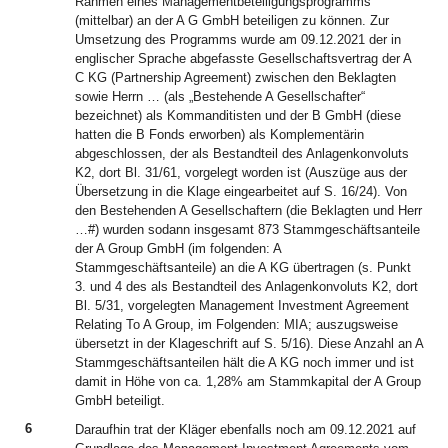
Rahmen eines Managementbeteiligungsprogramms
(mittelbar) an der A G GmbH beteiligen zu können. Zur
Umsetzung des Programms wurde am 09.12.2021 der in
englischer Sprache abgefasste Gesellschaftsvertrag der A
C KG (Partnership Agreement) zwischen den Beklagten
sowie Herrn … (als „Bestehende A Gesellschafter“
bezeichnet) als Kommanditisten und der B GmbH (diese
hatten die B Fonds erworben) als Komplementärin
abgeschlossen, der als Bestandteil des Anlagenkonvoluts
K2, dort Bl. 31/61, vorgelegt worden ist (Auszüge aus der
Übersetzung in die Klage eingearbeitet auf S. 16/24). Von
den Bestehenden A Gesellschaftern (die Beklagten und Herr
…#) wurden sodann insgesamt 873 Stammgeschäftsanteile
der A Group GmbH (im folgenden: A
Stammgeschäftsanteile) an die A KG übertragen (s. Punkt
3. und 4 des als Bestandteil des Anlagenkonvoluts K2, dort
Bl. 5/31, vorgelegten Management Investment Agreement
Relating To A Group, im Folgenden: MIA; auszugsweise
übersetzt in der Klageschrift auf S. 5/16). Diese Anzahl an A
Stammgeschäftsanteilen hält die A KG noch immer und ist
damit in Höhe von ca. 1,28% am Stammkapital der A Group
GmbH beteiligt.
6
Daraufhin trat der Kläger ebenfalls noch am 09.12.2021 auf