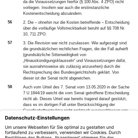
da die Voraussetzungen hierfür (§ 100 Abs. 4 ZPO) nicht
vorliegen. Insofern war auch die erstinstanzliche
Kostenentscheidung abzuändern.
56
2. Die – ohnehin nur die Kosten betreffende – Entscheidung
über die vorläufige Vollstreckbarkeit beruht auf §§ 708 Nr.
10, 711 ZPO.
57
3. Die Revision war nicht zuzulassen. Wie aufgezeigt sind
die grundsätzlichen rechtlichen Fragen, die der Fall aufwirft
(grundsätzliche Sittenwidrigkeit von
„Hinauskündigungsklausseln“ und Voraussetzungen dafür,
sie ausnahmsweise als zulässig anzusehen) durch die
Rechtsprechung des Bundesgerichtshofs geklärt. Von
dieser ist der Senat nicht abgewichen.
58
Auch vom Urteil des 7. Senat vom 13.05.2020 in der Sache
7 U 1844/19 weicht die vom Senat getroffene Entscheidung
nicht ab. Dieses Urteil war bereits tragend darauf gestützt,
dass es im dortigen Fall unter Berücksichtigung der
Gesellschafterstruktur nicht praktisch ausgeschlossen war,
dass der Geschäftsführer durch sein Stimmverhalten
Entscheidungen der Gesellschafterversammlung
beeinflussen konnte (s. OLG München, Urteil vom 13. Mai
2020 – 7 U 1844/19 –, Rn. 113, juris).