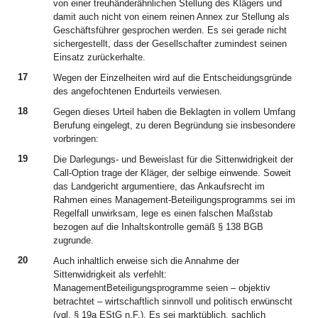
von einer treuhänderähnlichen Stellung des Klägers und
damit auch nicht von einem reinen Annex zur Stellung als
Geschäftsführer gesprochen werden. Es sei gerade nicht
sichergestellt, dass der Gesellschafter zumindest seinen
Einsatz zurückerhalte.
17
Wegen der Einzelheiten wird auf die Entscheidungsgründe
des angefochtenen Endurteils verwiesen.
18
Gegen dieses Urteil haben die Beklagten in vollem Umfang
Berufung eingelegt, zu deren Begründung sie insbesondere
vorbringen:
19
Die Darlegungs- und Beweislast für die Sittenwidrigkeit der
Call-Option trage der Kläger, der selbige einwende. Soweit
das Landgericht argumentiere, das Ankaufsrecht im
Rahmen eines Management-Beteiligungsprogramms sei im
Regelfall unwirksam, lege es einen falschen Maßstab
bezogen auf die Inhaltskontrolle gemäß § 138 BGB
zugrunde.
20
Auch inhaltlich erweise sich die Annahme der
Sittenwidrigkeit als verfehlt:
ManagementBeteiligungsprogramme seien – objektiv
betrachtet – wirtschaftlich sinnvoll und politisch erwünscht
(vgl. § 19a EStG n.F.). Es sei marktüblich, sachlich