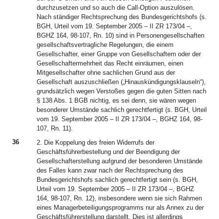
durchzusetzen und so auch die Call-Option auszulösen.
Nach ständiger Rechtsprechung des Bundesgerichtshofs (s.
BGH, Urteil vom 19. September 2005 – II ZR 173/04 –,
BGHZ 164, 98-107, Rn. 10) sind in Personengesellschaften
gesellschaftsvertragliche Regelungen, die einem
Gesellschafter, einer Gruppe von Gesellschaftern oder der
Gesellschaftermehrheit das Recht einräumen, einen
Mitgesellschafter ohne sachlichen Grund aus der
Gesellschaft auszuschließen („Hinauskündigungsklauseln“),
grundsätzlich wegen Verstoßes gegen die guten Sitten nach
§ 138 Abs. 1 BGB nichtig, es sei denn, sie wären wegen
besonderer Umstände sachlich gerechtfertigt (s. BGH, Urteil
vom 19. September 2005 – II ZR 173/04 –, BGHZ 164, 98-
107, Rn. 11).
36
2. Die Koppelung des freien Widerrufs der
Geschäftsführerbestellung und der Beendigung der
Gesellschafterstellung aufgrund der besonderen Umstände
des Falles kann zwar nach der Rechtsprechung des
Bundesgerichtshofs sachlich gerechtfertigt sein (s. BGH,
Urteil vom 19. September 2005 – II ZR 173/04 –, BGHZ
164, 98-107, Rn. 12), insbesondere wenn sie sich Rahmen
eines Managerbeteiligungsprogramms nur als Annex zu der
Geschäftsführerstellung darstellt. Dies ist allerdings