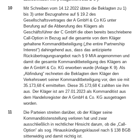
10
Mit Schreiben vom 14.12.2022 übten die Beklagten zu 1)
bis 3) unter Bezugnahme auf § 19.2 des
Gesellschaftsvertrages der A GmbH & Co KG unter
Berufung auf die Abberufung des Klägers als
Geschäftsführer der C GmbH die oben bereits beschriebene
Call-Option in Bezug auf die gesamte von dem Kläger
gehaltene Kommanditbeteiligung („the entire Partnership
Interest“) dahingehend aus, dass das antizipierte
Rückübertragungsangebot nach § 9 MIA angenommen und
damit die gesamte Kommanditbeteiligung des Klägers an
der A GmbH & Co. KG erworben wurde (Anlage K 9). Als
„Abfindung“ rechneten die Beklagten dem Kläger den
Verkehrswert seiner Kommanditbeteiligung vor, den sie mit
35.173,68 € ermittelten. Diese 35.173,68 € zahlten sie ihm
aus. Der Kläger ist am 27.01.2023 als Kommanditist aus
dem Handelsregister der A GmbH & Co. KG ausgetragen
worden.
11
Die Parteien streiten darüber, ob der Kläger seine
Kommanditistenstellung verloren hat und zwar
ausschließlich in rechtlicher Hinsicht darum, ob die „Call-
Option“ als sog. Hinauskündigungsklausel nach § 138 BGB
sittenwidrig und damit nichtig ist.