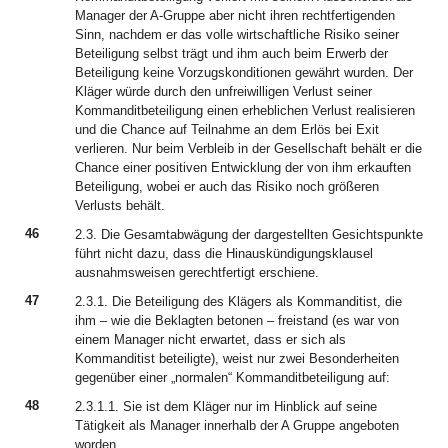
Manager der A-Gruppe aber nicht ihren rechtfertigenden
Sinn, nachdem er das volle wirtschaftliche Risiko seiner
Beteiligung selbst trägt und ihm auch beim Erwerb der
Beteiligung keine Vorzugskonditionen gewährt wurden. Der
Kläger würde durch den unfreiwilligen Verlust seiner
Kommanditbeteiligung einen erheblichen Verlust realisieren
und die Chance auf Teilnahme an dem Erlös bei Exit
verlieren. Nur beim Verbleib in der Gesellschaft behält er die
Chance einer positiven Entwicklung der von ihm erkauften
Beteiligung, wobei er auch das Risiko noch größeren
Verlusts behält.
46
2.3. Die Gesamtabwägung der dargestellten Gesichtspunkte
führt nicht dazu, dass die Hinauskündigungsklausel
ausnahmsweisen gerechtfertigt erschiene.
47
2.3.1. Die Beteiligung des Klägers als Kommanditist, die
ihm – wie die Beklagten betonen – freistand (es war von
einem Manager nicht erwartet, dass er sich als
Kommanditist beteiligte), weist nur zwei Besonderheiten
gegenüber einer „normalen“ Kommanditbeteiligung auf:
48
2.3.1.1. Sie ist dem Kläger nur im Hinblick auf seine
Tätigkeit als Manager innerhalb der A Gruppe angeboten
worden.