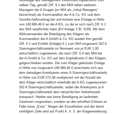
Grundlage des Management Investment Agreements vom
selben Tag, gemäß Ziff. 9.1 des MIA neben weiteren
Managern der A Gruppe (im MIA als „Initial Managers“
bezeichnet) als Kommanditist der A & Co. KG und dem
Gesellschaftsvertrag bei und leistete eine Einlage in Höhe
von 149.984,46 € an die A KG, zu der er sich nach Ziff. 6.1
des MIA verpflichtet hatte (KV Anlage 2 Bl. 5/30). Mit dem
Wirksamwerden der Beteiligung des Klägers als
Kommanditist der A GmbH & Co. KG wurden ihm gemäß
Ziff. 6.1 und Exhibit (Anlage) 6.1 zum MIA insgesamt 262 A
Stammgeschäftsanteile im Nennwert von je EUR 1,00
wirtschaftlich zugewiesen, die nach Ziff. 6.4 des MIA bei
der A GmbH & Co. KG auf dem Kapitalkonto II des Klägers
gutgeschrieben wurden. Die vom Kläger geleistete Einlage
in Höhe von insgesamt 149.984,46 € errechnete sich aus
dem damaligen Anteilspreis eines A Stammgeschäftsanteils
in Höhe von EUR 572,46 multipliziert mit der Anzahl der
dem Kläger wirtschaftlich innerhalb der A KG zugewiesenen
262 A Stammgeschäftsanteile, wobei der Anteilspreis je A
Stammgeschäftsanteil dem tatsächlichen Verkehrswert
entsprach. Hierbei war keine Beteiligung an laufenden
Gewinnen vorgesehen, sondern an den erhofften Erlösen im
Falle eines „Exits“. Wegen der Einzelheiten und der damit
verfolgten Ziele wird auf Punkt A. II. 3. der Klageerwiderung