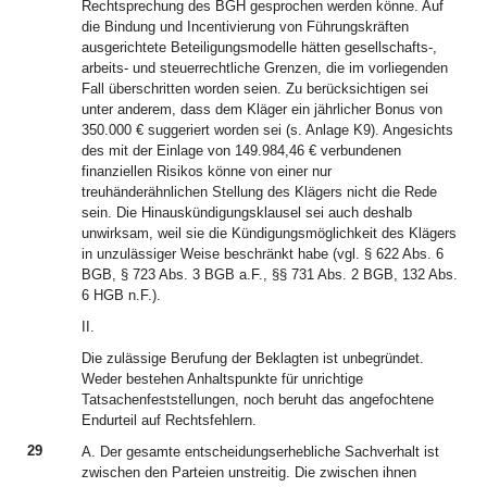
Rechtsprechung des BGH gesprochen werden könne. Auf
die Bindung und Incentivierung von Führungskräften
ausgerichtete Beteiligungsmodelle hätten gesellschafts-,
arbeits- und steuerrechtliche Grenzen, die im vorliegenden
Fall überschritten worden seien. Zu berücksichtigen sei
unter anderem, dass dem Kläger ein jährlicher Bonus von
350.000 € suggeriert worden sei (s. Anlage K9). Angesichts
des mit der Einlage von 149.984,46 € verbundenen
finanziellen Risikos könne von einer nur
treuhänderähnlichen Stellung des Klägers nicht die Rede
sein. Die Hinauskündigungsklausel sei auch deshalb
unwirksam, weil sie die Kündigungsmöglichkeit des Klägers
in unzulässiger Weise beschränkt habe (vgl. § 622 Abs. 6
BGB, § 723 Abs. 3 BGB a.F., §§ 731 Abs. 2 BGB, 132 Abs.
6 HGB n.F.).
II.
Die zulässige Berufung der Beklagten ist unbegründet.
Weder bestehen Anhaltspunkte für unrichtige
Tatsachenfeststellungen, noch beruht das angefochtene
Endurteil auf Rechtsfehlern.
29
A. Der gesamte entscheidungserhebliche Sachverhalt ist
zwischen den Parteien unstreitig. Die zwischen ihnen