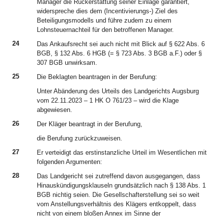
Manager die Rückerstattung seiner Einlage garantiert,
widerspreche dies dem (Incentivierungs-) Ziel des
Beteiligungsmodells und führe zudem zu einem
Lohnsteuernachteil für den betroffenen Manager.
24
Das Ankaufsrecht sei auch nicht mit Blick auf § 622 Abs. 6
BGB, § 132 Abs. 6 HGB (= § 723 Abs. 3 BGB a.F.) oder §
307 BGB unwirksam.
25
Die Beklagten beantragen in der Berufung:
Unter Abänderung des Urteils des Landgerichts Augsburg
vom 22.11.2023 – 1 HK O 761/23 – wird die Klage
abgewiesen.
26
Der Kläger beantragt in der Berufung,
die Berufung zurückzuweisen.
27
Er verteidigt das erstinstanzliche Urteil im Wesentlichen mit
folgenden Argumenten:
28
Das Landgericht sei zutreffend davon ausgegangen, dass
Hinauskündigungsklauseln grundsätzlich nach § 138 Abs. 1
BGB nichtig seien. Die Gesellschafterstellung sei so weit
vom Anstellungsverhältnis des Klägers entkoppelt, dass
nicht von einem bloßen Annex im Sinne der