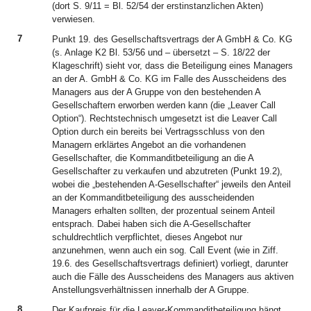
(dort S. 9/11 = Bl. 52/54 der erstinstanzlichen Akten)
verwiesen.
7
Punkt 19. des Gesellschaftsvertrags der A GmbH & Co. KG
(s. Anlage K2 Bl. 53/56 und – übersetzt – S. 18/22 der
Klageschrift) sieht vor, dass die Beteiligung eines Managers
an der A. GmbH & Co. KG im Falle des Ausscheidens des
Managers aus der A Gruppe von den bestehenden A
Gesellschaftern erworben werden kann (die „Leaver Call
Option“). Rechtstechnisch umgesetzt ist die Leaver Call
Option durch ein bereits bei Vertragsschluss von den
Managern erklärtes Angebot an die vorhandenen
Gesellschafter, die Kommanditbeteiligung an die A
Gesellschafter zu verkaufen und abzutreten (Punkt 19.2),
wobei die „bestehenden A-Gesellschafter“ jeweils den Anteil
an der Kommanditbeteiligung des ausscheidenden
Managers erhalten sollten, der prozentual seinem Anteil
entsprach. Dabei haben sich die A-Gesellschafter
schuldrechtlich verpflichtet, dieses Angebot nur
anzunehmen, wenn auch ein sog. Call Event (wie in Ziff.
19.6. des Gesellschaftsvertrags definiert) vorliegt, darunter
auch die Fälle des Ausscheidens des Managers aus aktiven
Anstellungsverhältnissen innerhalb der A Gruppe.
8
Der Kaufpreis für die Leaver-Kommanditbeteiligung hängt