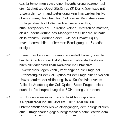
das Unternehmen sowie einer Incentivierung bezogen auf
die Tätigkeit als Geschäftsführer. (3) Der Kläger habe mit
Erwerb der Kommanditbeteiligung kein finanzielles Risiko
übernommen, das über das Risiko eines Verlustes seiner
Einlage, also das bloße Insolvenzrisiko der KG,
hinausgegangen sei. Es könne keinen Unterschied machen,
ob die Incentivierung des Managements über die Teilhabe
an laufenden Gewinnen oder – wie bei Private Equity-
Investitionen üblich – über eine Beteiligung am Exiterlös
erfolge.
22
Soweit das Landgericht darauf abgestellt habe, „dass der
bei der Ausübung der Call-Option zu zahlende Kaufpreis
nach der geschlossenen Vereinbarung unter dem
Erwerbspreis liegen kann“, vermenge es die Frage der
Sittenwidrigkeit der Call-Option mit der Frage einer etwaigen
Unwirksamkeit der Abfindung- bzw. Kaufpreisklausel im
Falle der Ausübung der Call-Option. Beide Fragen seien
nach der Rechtsprechung des BGH streng zu trennen.
23
Im Übrigen erweise sich auch die Abfindungs- bzw.
Kaufpreisregelung als wirksam. Der Kläger sei ein
unternehmerisches Risiko eingegangen, dem spiegelbildlich
eine Ertragschance gegenübergestanden habe. Werde dem