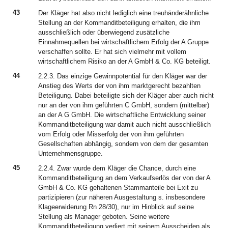
43
Der Kläger hat also nicht lediglich eine treuhänderähnliche
Stellung an der Kommanditbeteiligung erhalten, die ihm
ausschließlich oder überwiegend zusätzliche
Einnahmequellen bei wirtschaftlichem Erfolg der A Gruppe
verschaffen sollte. Er hat sich vielmehr mit vollem
wirtschaftlichem Risiko an der A GmbH & Co. KG beteiligt.
44
2.2.3. Das einzige Gewinnpotential für den Kläger war der
Anstieg des Werts der von ihm marktgerecht bezahlten
Beteiligung. Dabei beteiligte sich der Kläger aber auch nicht
nur an der von ihm geführten C GmbH, sondern (mittelbar)
an der A G GmbH. Die wirtschaftliche Entwicklung seiner
Kommanditbeteiligung war damit auch nicht ausschließlich
vom Erfolg oder Misserfolg der von ihm geführten
Gesellschaften abhängig, sondern von dem der gesamten
Unternehmensgruppe.
45
2.2.4. Zwar wurde dem Kläger die Chance, durch eine
Kommanditbeteiligung an dem Verkaufserlös der von der A
GmbH & Co. KG gehaltenen Stammanteile bei Exit zu
partizipieren (zur näheren Ausgestaltung s. insbesondere
Klageerwiderung Rn 28/30), nur im Hinblick auf seine
Stellung als Manager geboten. Seine weitere
Kommanditbeteiligung verliert mit seinem Ausscheiden als