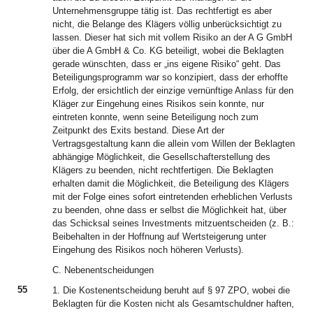
Unternehmensgruppe tätig ist. Das rechtfertigt es aber
nicht, die Belange des Klägers völlig unberücksichtigt zu
lassen. Dieser hat sich mit vollem Risiko an der A G GmbH
über die A GmbH & Co. KG beteiligt, wobei die Beklagten
gerade wünschten, dass er „ins eigene Risiko“ geht. Das
Beteiligungsprogramm war so konzipiert, dass der erhoffte
Erfolg, der ersichtlich der einzige vernünftige Anlass für den
Kläger zur Eingehung eines Risikos sein konnte, nur
eintreten konnte, wenn seine Beteiligung noch zum
Zeitpunkt des Exits bestand. Diese Art der
Vertragsgestaltung kann die allein vom Willen der Beklagten
abhängige Möglichkeit, die Gesellschafterstellung des
Klägers zu beenden, nicht rechtfertigen. Die Beklagten
erhalten damit die Möglichkeit, die Beteiligung des Klägers
mit der Folge eines sofort eintretenden erheblichen Verlusts
zu beenden, ohne dass er selbst die Möglichkeit hat, über
das Schicksal seines Investments mitzuentscheiden (z. B.:
Beibehalten in der Hoffnung auf Wertsteigerung unter
Eingehung des Risikos noch höheren Verlusts).
C. Nebenentscheidungen
55
1. Die Kostenentscheidung beruht auf § 97 ZPO, wobei die
Beklagten für die Kosten nicht als Gesamtschuldner haften,