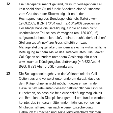
12
Die Klagepartei macht geltend, dass im vorliegenden Fall
kein sachlicher Grund für die Annahme einer Ausnahme
vom Grundsatz der Sittenwidrigkeit nach der
Rechtsprechung des Bundesgerichtshofs (Urteile vom
19.09.2005, II ZR 173/04 und II ZR 342/03) gegeben sei:
Der Kläger habe die Beteiligung, für die er einen nicht
unerheblichen Teil seines Vermögens (ca. 150.000,- €)
aufgewendet habe, nicht bloß in einer „treuhänderähnlichen“
Stellung als „Annex“ zur Geschäftsführer- bzw.
Managerstellung gehalten, sondern als echte wirtschaftliche
Beteiligung mit dem Risiko des Totalverlustes. Die Leaver
Call Option sei zudem unter dem Gesichtspunkt einer
unwirksamen Kündigungsbeschränkung (~ § 622 Abs. 6
BGB, § 723 Abs. 3 BGB) unwirksam.
13
Die Beklagtenseite geht von der Wirksamkeit der Call-
Option aus und verweist unter anderem darauf, dass es
dem Kläger ohnehin nicht möglich gewesen sei, in der
Gesellschaft relevanten gesellschaftsrechtlichen Einfluss
zu nehmen, so dass die freie Ausschließungsmöglichkeit
von ihm nicht als Disziplinierungsmittel empfunden werden
konnte, das ihn daran hätte hindern können, von seinen
Mitgliedschaftsrechten nach eigener Entscheidung
Gebrauch zu machen und seine Mitgliedschaftspflichten