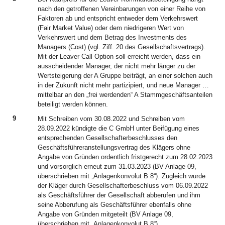
nach den getroffenen Vereinbarungen von einer Reihe von
Faktoren ab und entspricht entweder dem Verkehrswert
(Fair Market Value) oder dem niedrigeren Wert von
Verkehrswert und dem Betrag des Investments des
Managers (Cost) (vgl. Ziff. 20 des Gesellschaftsvertrags).
Mit der Leaver Call Option soll erreicht werden, dass ein
ausscheidender Manager, der nicht mehr länger zu der
Wertsteigerung der A Gruppe beiträgt, an einer solchen auch
in der Zukunft nicht mehr partizipiert, und neue Manager …
mittelbar an den „frei werdenden“ A Stammgeschäftsanteilen
beteiligt werden können.
9
Mit Schreiben vom 30.08.2022 und Schreiben vom
28.09.2022 kündigte die C GmbH unter Beifügung eines
entsprechenden Gesellschafterbeschlusses den
Geschäftsführeranstellungsvertrag des Klägers ohne
Angabe von Gründen ordentlich fristgerecht zum 28.02.2023
und vorsorglich erneut zum 31.03.2023 (BV Anlage 09,
überschrieben mit „Anlagenkonvolut B 8“). Zugleich wurde
der Kläger durch Gesellschafterbeschluss vom 06.09.2022
als Geschäftsführer der Gesellschaft abberufen und ihm
seine Abberufung als Geschäftsführer ebenfalls ohne
Angabe von Gründen mitgeteilt (BV Anlage 09,
überschrieben mit „Anlagenkonvolut B 8“).