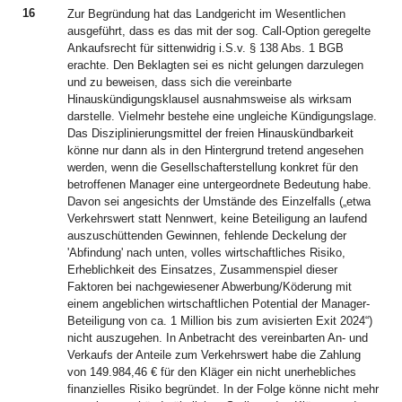
16
Zur Begründung hat das Landgericht im Wesentlichen
ausgeführt, dass es das mit der sog. Call-Option geregelte
Ankaufsrecht für sittenwidrig i.S.v. § 138 Abs. 1 BGB
erachte. Den Beklagten sei es nicht gelungen darzulegen
und zu beweisen, dass sich die vereinbarte
Hinauskündigungsklausel ausnahmsweise als wirksam
darstelle. Vielmehr bestehe eine ungleiche Kündigungslage.
Das Disziplinierungsmittel der freien Hinauskündbarkeit
könne nur dann als in den Hintergrund tretend angesehen
werden, wenn die Gesellschafterstellung konkret für den
betroffenen Manager eine untergeordnete Bedeutung habe.
Davon sei angesichts der Umstände des Einzelfalls („etwa
Verkehrswert statt Nennwert, keine Beteiligung an laufend
auszuschüttenden Gewinnen, fehlende Deckelung der
'Abfindung' nach unten, volles wirtschaftliches Risiko,
Erheblichkeit des Einsatzes, Zusammenspiel dieser
Faktoren bei nachgewiesener Abwerbung/Köderung mit
einem angeblichen wirtschaftlichen Potential der Manager-
Beteiligung von ca. 1 Million bis zum avisierten Exit 2024“)
nicht auszugehen. In Anbetracht des vereinbarten An- und
Verkaufs der Anteile zum Verkehrswert habe die Zahlung
von 149.984,46 € für den Kläger ein nicht unerhebliches
finanzielles Risiko begründet. In der Folge könne nicht mehr