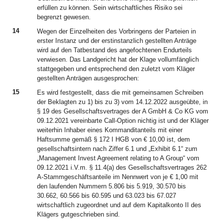
erfüllen zu können. Sein wirtschaftliches Risiko sei
begrenzt gewesen.
14
Wegen der Einzelheiten des Vorbringens der Parteien in
erster Instanz und der erstinstanzlich gestellten Anträge
wird auf den Tatbestand des angefochtenen Endurteils
verwiesen. Das Landgericht hat der Klage vollumfänglich
stattgegeben und entsprechend den zuletzt vom Kläger
gestellten Anträgen ausgesprochen:
15
Es wird festgestellt, dass die mit gemeinsamen Schreiben
der Beklagten zu 1) bis zu 3) vom 14.12.2022 ausgeübte, in
§ 19 des Gesellschaftsvertrages der A GmbH & Co KG vom
09.12.2021 vereinbarte Call-Option nichtig ist und der Kläger
weiterhin Inhaber eines Kommanditanteils mit einer
Haftsumme gemäß § 172 I HGB von € 10,00 ist, dem
gesellschaftsintern nach Ziffer 6.1 und „Exhibit 6.1“ zum
„Management Invest Agreement relating to A Group“ vom
09.12.2021 i.V.m. § 11.4(a) des Gesellschaftsvertrages 262
A-Stammgeschäftsanteile im Nennwert von je € 1,00 mit
den laufenden Nummern 5.806 bis 5.919, 30.570 bis
30.662, 60.566 bis 60.595 und 63.023 bis 67.027
wirtschaftlich zugeordnet und auf dem Kapitalkonto II des
Klägers gutgeschrieben sind.