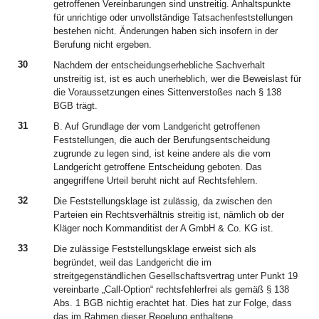
getroffenen Vereinbarungen sind unstreitig. Anhaltspunkte
für unrichtige oder unvollständige Tatsachenfeststellungen
bestehen nicht. Änderungen haben sich insofern in der
Berufung nicht ergeben.
30
Nachdem der entscheidungserhebliche Sachverhalt
unstreitig ist, ist es auch unerheblich, wer die Beweislast für
die Voraussetzungen eines Sittenverstoßes nach § 138
BGB trägt.
31
B. Auf Grundlage der vom Landgericht getroffenen
Feststellungen, die auch der Berufungsentscheidung
zugrunde zu legen sind, ist keine andere als die vom
Landgericht getroffene Entscheidung geboten. Das
angegriffene Urteil beruht nicht auf Rechtsfehlern.
32
Die Feststellungsklage ist zulässig, da zwischen den
Parteien ein Rechtsverhältnis streitig ist, nämlich ob der
Kläger noch Kommanditist der A GmbH & Co. KG ist.
33
Die zulässige Feststellungsklage erweist sich als
begründet, weil das Landgericht die im
streitgegenständlichen Gesellschaftsvertrag unter Punkt 19
vereinbarte „Call-Option“ rechtsfehlerfrei als gemäß § 138
Abs. 1 BGB nichtig erachtet hat. Dies hat zur Folge, dass
das im Rahmen dieser Regelung enthaltene