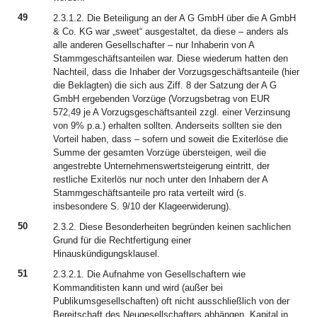
49
2.3.1.2. Die Beteiligung an der A G GmbH über die A GmbH
& Co. KG war „sweet“ ausgestaltet, da diese – anders als
alle anderen Gesellschafter – nur Inhaberin von A
Stammgeschäftsanteilen war. Diese wiederum hatten den
Nachteil, dass die Inhaber der Vorzugsgeschäftsanteile (hier
die Beklagten) die sich aus Ziff. 8 der Satzung der A G
GmbH ergebenden Vorzüge (Vorzugsbetrag von EUR
572,49 je A Vorzugsgeschäftsanteil zzgl. einer Verzinsung
von 9% p.a.) erhalten sollten. Anderseits sollten sie den
Vorteil haben, dass – sofern und soweit die Exiterlöse die
Summe der gesamten Vorzüge übersteigen, weil die
angestrebte Unternehmenswertsteigerung eintritt, der
restliche Exiterlös nur noch unter den Inhabern der A
Stammgeschäftsanteile pro rata verteilt wird (s.
insbesondere S. 9/10 der Klageerwiderung).
50
2.3.2. Diese Besonderheiten begründen keinen sachlichen
Grund für die Rechtfertigung einer
Hinauskündigungsklausel.
51
2.3.2.1. Die Aufnahme von Gesellschaftern wie
Kommanditisten kann und wird (außer bei
Publikumsgesellschaften) oft nicht ausschließlich von der
Bereitschaft des Neugesellschafters abhängen, Kapital in