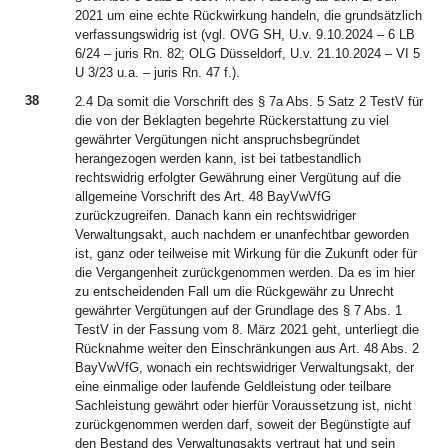
2021 um eine echte Rückwirkung handeln, die grundsätzlich
verfassungswidrig ist (vgl. OVG SH, U.v. 9.10.2024 – 6 LB
6/24 – juris Rn. 82; OLG Düsseldorf, U.v. 21.10.2024 – VI 5
U 3/23 u.a. – juris Rn. 47 f.).
38
2.4 Da somit die Vorschrift des § 7a Abs. 5 Satz 2 TestV für
die von der Beklagten begehrte Rückerstattung zu viel
gewährter Vergütungen nicht anspruchsbegründet
herangezogen werden kann, ist bei tatbestandlich
rechtswidrig erfolgter Gewährung einer Vergütung auf die
allgemeine Vorschrift des Art. 48 BayVwVfG
zurückzugreifen. Danach kann ein rechtswidriger
Verwaltungsakt, auch nachdem er unanfechtbar geworden
ist, ganz oder teilweise mit Wirkung für die Zukunft oder für
die Vergangenheit zurückgenommen werden. Da es im hier
zu entscheidenden Fall um die Rückgewähr zu Unrecht
gewährter Vergütungen auf der Grundlage des § 7 Abs. 1
TestV in der Fassung vom 8. März 2021 geht, unterliegt die
Rücknahme weiter den Einschränkungen aus Art. 48 Abs. 2
BayVwVfG, wonach ein rechtswidriger Verwaltungsakt, der
eine einmalige oder laufende Geldleistung oder teilbare
Sachleistung gewährt oder hierfür Voraussetzung ist, nicht
zurückgenommen werden darf, soweit der Begünstigte auf
den Bestand des Verwaltungsakts vertraut hat und sein