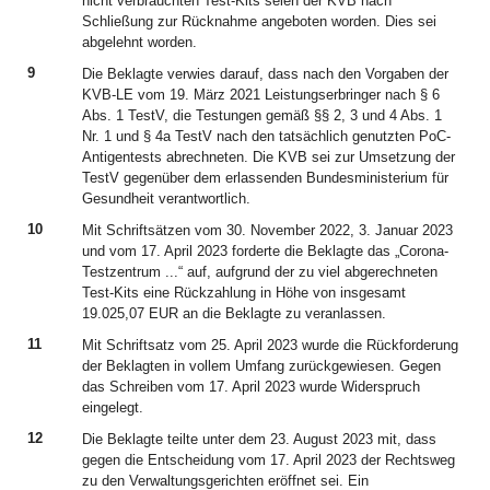
nicht verbrauchten Test-Kits seien der KVB nach
Schließung zur Rücknahme angeboten worden. Dies sei
abgelehnt worden.
9
Die Beklagte verwies darauf, dass nach den Vorgaben der
KVB-LE vom 19. März 2021 Leistungserbringer nach § 6
Abs. 1 TestV, die Testungen gemäß §§ 2, 3 und 4 Abs. 1
Nr. 1 und § 4a TestV nach den tatsächlich genutzten PoC-
Antigentests abrechneten. Die KVB sei zur Umsetzung der
TestV gegenüber dem erlassenden Bundesministerium für
Gesundheit verantwortlich.
10
Mit Schriftsätzen vom 30. November 2022, 3. Januar 2023
und vom 17. April 2023 forderte die Beklagte das „Corona-
Testzentrum ...“ auf, aufgrund der zu viel abgerechneten
Test-Kits eine Rückzahlung in Höhe von insgesamt
19.025,07 EUR an die Beklagte zu veranlassen.
11
Mit Schriftsatz vom 25. April 2023 wurde die Rückforderung
der Beklagten in vollem Umfang zurückgewiesen. Gegen
das Schreiben vom 17. April 2023 wurde Widerspruch
eingelegt.
12
Die Beklagte teilte unter dem 23. August 2023 mit, dass
gegen die Entscheidung vom 17. April 2023 der Rechtsweg
zu den Verwaltungsgerichten eröffnet sei. Ein