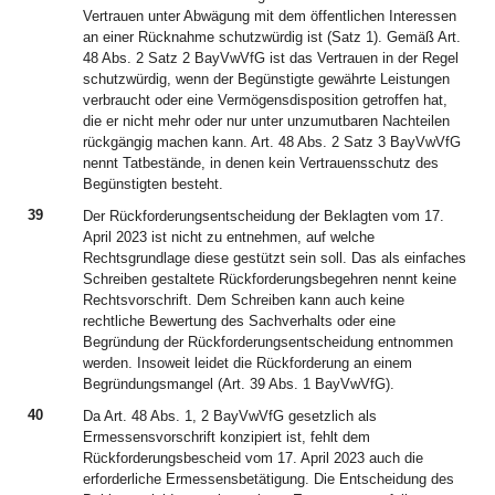
Vertrauen unter Abwägung mit dem öffentlichen Interessen
an einer Rücknahme schutzwürdig ist (Satz 1). Gemäß Art.
48 Abs. 2 Satz 2 BayVwVfG ist das Vertrauen in der Regel
schutzwürdig, wenn der Begünstigte gewährte Leistungen
verbraucht oder eine Vermögensdisposition getroffen hat,
die er nicht mehr oder nur unter unzumutbaren Nachteilen
rückgängig machen kann. Art. 48 Abs. 2 Satz 3 BayVwVfG
nennt Tatbestände, in denen kein Vertrauensschutz des
Begünstigten besteht.
39
Der Rückforderungsentscheidung der Beklagten vom 17.
April 2023 ist nicht zu entnehmen, auf welche
Rechtsgrundlage diese gestützt sein soll. Das als einfaches
Schreiben gestaltete Rückforderungsbegehren nennt keine
Rechtsvorschrift. Dem Schreiben kann auch keine
rechtliche Bewertung des Sachverhalts oder eine
Begründung der Rückforderungsentscheidung entnommen
werden. Insoweit leidet die Rückforderung an einem
Begründungsmangel (Art. 39 Abs. 1 BayVwVfG).
40
Da Art. 48 Abs. 1, 2 BayVwVfG gesetzlich als
Ermessensvorschrift konzipiert ist, fehlt dem
Rückforderungsbescheid vom 17. April 2023 auch die
erforderliche Ermessensbetätigung. Die Entscheidung des