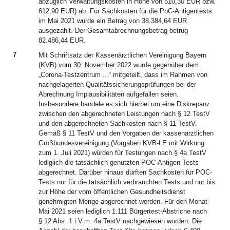
abzüglich Verwaltungskosten in Höhe von 510,30 EUR bzw.
612,90 EUR) ab. Für Sachkosten für die PoC-Antigentests
im Mai 2021 wurde ein Betrag von 38.384,64 EUR
ausgezahlt. Der Gesamtabrechnungsbetrag betrug
82.486,44 EUR.
7
Mit Schriftsatz der Kassenärztlichen Vereinigung Bayern
(KVB) vom 30. November 2022 wurde gegenüber dem
„Corona-Testzentrum ...“ mitgeteilt, dass im Rahmen von
nachgelagerten Qualitätssicherungsprüfungen bei der
Abrechnung Implausibilitäten aufgefallen seien.
Insbesondere handele es sich hierbei um eine Diskrepanz
zwischen den abgerechneten Leistungen nach § 12 TestV
und den abgerechneten Sachkosten nach § 11 TestV.
Gemäß § 11 TestV und den Vorgaben der kassenärztlichen
Großbundesvereinigung (Vorgaben KVB-LE mit Wirkung
zum 1. Juli 2021) würden für Testungen nach § 4a TestV
lediglich die tatsächlich genutzten POC-Antigen-Tests
abgerechnet. Darüber hinaus dürften Sachkosten für POC-
Tests nur für die tatsächlich verbrauchten Tests und nur bis
zur Höhe der vom öffentlichen Gesundheitsdienst
genehmigten Menge abgerechnet werden. Für den Monat
Mai 2021 seien lediglich 1.111 Bürgertest-Abstriche nach
§ 12 Abs. 1 i.V.m. 4a TestV nachgewiesen worden. Die