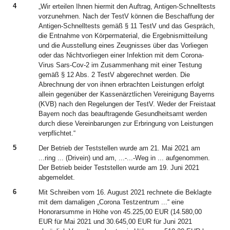
4
„Wir erteilen Ihnen hiermit den Auftrag, Antigen-Schnelltests
vorzunehmen. Nach der TestV können die Beschaffung der
Antigen-Schnelltests gemäß § 11 TestV und das Gespräch,
die Entnahme von Körpermaterial, die Ergebnismitteilung
und die Ausstellung eines Zeugnisses über das Vorliegen
oder das Nichtvorliegen einer Infektion mit dem Corona-
Virus Sars-Cov-2 im Zusammenhang mit einer Testung
gemäß § 12 Abs. 2 TestV abgerechnet werden. Die
Abrechnung der von ihnen erbrachten Leistungen erfolgt
allein gegenüber der Kassenärztlichen Vereinigung Bayerns
(KVB) nach den Regelungen der TestV. Weder der Freistaat
Bayern noch das beauftragende Gesundheitsamt werden
durch diese Vereinbarungen zur Erbringung von Leistungen
verpflichtet.“
5
Der Betrieb der Teststellen wurde am 21. Mai 2021 am
...ring ... (Drivein) und am, ...-...-Weg in ... aufgenommen.
Der Betrieb beider Teststellen wurde am 19. Juni 2021
abgemeldet.
6
Mit Schreiben vom 16. August 2021 rechnete die Beklagte
mit dem damaligen „Corona Testzentrum ...“ eine
Honorarsumme in Höhe von 45.225,00 EUR (14.580,00
EUR für Mai 2021 und 30.645,00 EUR für Juni 2021