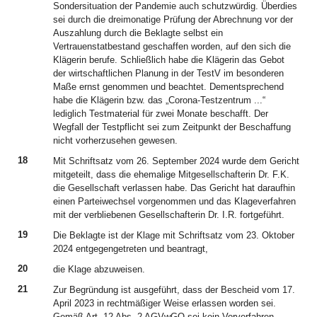
Sondersituation der Pandemie auch schutzwürdig. Überdies
sei durch die dreimonatige Prüfung der Abrechnung vor der
Auszahlung durch die Beklagte selbst ein
Vertrauenstatbestand geschaffen worden, auf den sich die
Klägerin berufe. Schließlich habe die Klägerin das Gebot
der wirtschaftlichen Planung in der TestV im besonderen
Maße ernst genommen und beachtet. Dementsprechend
habe die Klägerin bzw. das „Corona-Testzentrum ...“
lediglich Testmaterial für zwei Monate beschafft. Der
Wegfall der Testpflicht sei zum Zeitpunkt der Beschaffung
nicht vorherzusehen gewesen.
18
Mit Schriftsatz vom 26. September 2024 wurde dem Gericht
mitgeteilt, dass die ehemalige Mitgesellschafterin Dr. F.K.
die Gesellschaft verlassen habe. Das Gericht hat daraufhin
einen Parteiwechsel vorgenommen und das Klageverfahren
mit der verbliebenen Gesellschafterin Dr. I.R. fortgeführt.
19
Die Beklagte ist der Klage mit Schriftsatz vom 23. Oktober
2024 entgegengetreten und beantragt,
20
die Klage abzuweisen.
21
Zur Begründung ist ausgeführt, dass der Bescheid vom 17.
April 2023 in rechtmäßiger Weise erlassen worden sei.
Gemäß Art. 12 Abs. 2 AGVwGO sei kein Vorverfahren