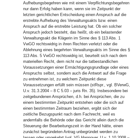
Aufhebungsbegehren wie mit einem Verpflichtungsbegehren
nur dann Erfolg haben kann, wenn sie im Zeitpunkt der
letzten gerichtlichen Entscheidung einen Anspruch auf die
erstrebte Aufhebung des Verwaltungsakts bzw. einen
Anspruch auf die erstrebte Leistung hat. Ob ein solcher
Anspruch jedoch besteht, das heißt, ob ein belastender
Verwaltungsakt die Klägerin im Sinne des § 113 Abs. 1
VwGO rechtswidrig in ihren Rechten verletzt oder die
Ablehnung eines begehrten Verwaltungsakts im Sinne des §
113 Abs. 5 VwGO rechtswidrig ist, beurteilt sich nach dem
materiellen Recht, dem nicht nur die tatbestandlichen
Voraussetzungen einer Ermächtigungsgrundlage oder eines
Anspruchs selbst, sondern auch die Antwort auf die Frage
zu entnehmen ist, zu welchem Zeitpunkt diese
Voraussetzungen erfüllt sein müssen (stRspr., vgl. BVerwG,
U.v. 31.3.2004 – 8 C 5.03 – juris Rn. 35). Insbesondere bei
zeitgebundenen Ansprüchen, d.h. bei Ansprüchen, die zu
einem bestimmten Zeitpunkt entstehen oder die sich auf
einen bestimmten Zeitraum beziehen, ergibt sich der
zeitliche Bezugspunkt nach dem Fachrecht, weil es
andernfalls die Behörde oder das Gericht allein durch die
Steuerung der Bearbeitungszeit in der Hand hätte, einen
zunächst begründeten Antrag unbegründet werden zu
lassen oder umgekehrt (vgl. VG Hannover, U.v. 1.10.2008 –