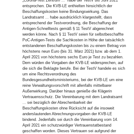
„Corona-Test Zentrum ...“ habe der TestV bis Juni 2021
entsprochen. Die KVB-LE enthielten hinsichtlich der
Beschaffungskosten keine Bindungswirkung. Das
Landratsamt ... habe ausdrücklich klargestellt, dass
entsprechend der Testverordnung, die Beschaffung der
Antigen-Schnelltests gemäß § 11 TestV abgerechnet
werden könne. Nach § 11 TestV seien für selbstbeschaffte
PoC-Antigen-Tests die Sachkosten in Höhe der tatsächlich
entstandenen Beschaffungskosten bis zu einem Betrag von
höchstens neun Euro (bis 31. März 2021) bzw. ab dem 1.
April 2021 von höchstens sechs Euro je Test zu bezahlen.
Dem würden die Vorgaben der KVB-LE widersprechen, auf
die sich die Beklagte berufe. Bei der TestV handele es sich
um eine Rechtsverordnung des
Bundesgesundheitsministeriums, bei der KVB-LE um eine
reine Verwaltungsvorschrift mit allenfalls mittelbarer
Außenwirkung. Darüber hinaus genieße die Klägerin
Vertrauensschutz. Die Vereinbarung mit dem Landratsamt
... sei bezüglich der Abrechenbarkeit der
Beschaffungskosten ohne Rücksicht auf die insoweit
anderslautenden Abrechnungsvorgaben der KVB-LE
bindend. Jedenfalls sei durch die Vereinbarung vom 14.
April 2021 ein schutzwürdiger Vertrauenstatbestand
geschaffen worden. Dieses Vertrauen sei aufgrund der