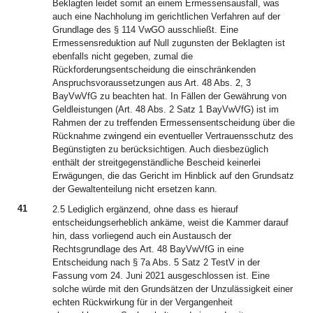
Beklagten leidet somit an einem Ermessensausfall, was
auch eine Nachholung im gerichtlichen Verfahren auf der
Grundlage des § 114 VwGO ausschließt. Eine
Ermessensreduktion auf Null zugunsten der Beklagten ist
ebenfalls nicht gegeben, zumal die
Rückforderungsentscheidung die einschränkenden
Anspruchsvoraussetzungen aus Art. 48 Abs. 2, 3
BayVwVfG zu beachten hat. In Fällen der Gewährung von
Geldleistungen (Art. 48 Abs. 2 Satz 1 BayVwVfG) ist im
Rahmen der zu treffenden Ermessensentscheidung über die
Rücknahme zwingend ein eventueller Vertrauensschutz des
Begünstigten zu berücksichtigen. Auch diesbezüglich
enthält der streitgegenständliche Bescheid keinerlei
Erwägungen, die das Gericht im Hinblick auf den Grundsatz
der Gewaltenteilung nicht ersetzen kann.
41
2.5 Lediglich ergänzend, ohne dass es hierauf
entscheidungserheblich ankäme, weist die Kammer darauf
hin, dass vorliegend auch ein Austausch der
Rechtsgrundlage des Art. 48 BayVwVfG in eine
Entscheidung nach § 7a Abs. 5 Satz 2 TestV in der
Fassung vom 24. Juni 2021 ausgeschlossen ist. Eine
solche würde mit den Grundsätzen der Unzulässigkeit einer
echten Rückwirkung für in der Vergangenheit