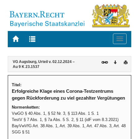
Zur
Zur
Toggle
Startseite
Trefferliste
navigati
von
der
BAYERN.RECHT
letzten
Navigation
Inhalt
VG Augsburg, Urteil v. 02.12.2024 –
Download
Druck
Suche
Au 9 K 23.1537
Titel:
Erfolgreiche Klage eines Corona-Testzentrums
gegen Rückforderung zu viel gezahlter Vergütungen
Normenketten:
VwGO § 40 Abs. 1, § 52 Nr. 3, § 113 Abs. 1 S. 1
TestV § 7 Abs. 1, § 7a Abs. 5 S. 2, § 11 (idF vom 8.3.2021)
BayVwVfG Art. 38 Abs. 1, Art. 39 Abs. 1, Art. 47 Abs. 3, Art. 48
SGG § 51