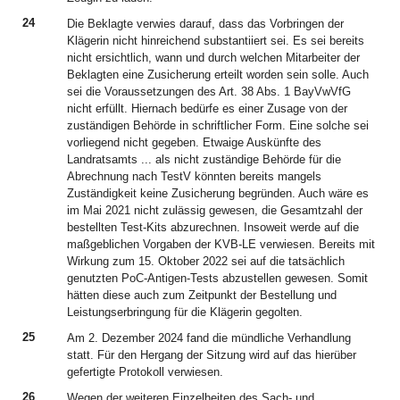
24
Die Beklagte verwies darauf, dass das Vorbringen der
Klägerin nicht hinreichend substantiiert sei. Es sei bereits
nicht ersichtlich, wann und durch welchen Mitarbeiter der
Beklagten eine Zusicherung erteilt worden sein solle. Auch
sei die Voraussetzungen des Art. 38 Abs. 1 BayVwVfG
nicht erfüllt. Hiernach bedürfe es einer Zusage von der
zuständigen Behörde in schriftlicher Form. Eine solche sei
vorliegend nicht gegeben. Etwaige Auskünfte des
Landratsamts ... als nicht zuständige Behörde für die
Abrechnung nach TestV könnten bereits mangels
Zuständigkeit keine Zusicherung begründen. Auch wäre es
im Mai 2021 nicht zulässig gewesen, die Gesamtzahl der
bestellten Test-Kits abzurechnen. Insoweit werde auf die
maßgeblichen Vorgaben der KVB-LE verwiesen. Bereits mit
Wirkung zum 15. Oktober 2022 sei auf die tatsächlich
genutzten PoC-Antigen-Tests abzustellen gewesen. Somit
hätten diese auch zum Zeitpunkt der Bestellung und
Leistungserbringung für die Klägerin gegolten.
25
Am 2. Dezember 2024 fand die mündliche Verhandlung
statt. Für den Hergang der Sitzung wird auf das hierüber
gefertigte Protokoll verwiesen.
26
Wegen der weiteren Einzelheiten des Sach- und