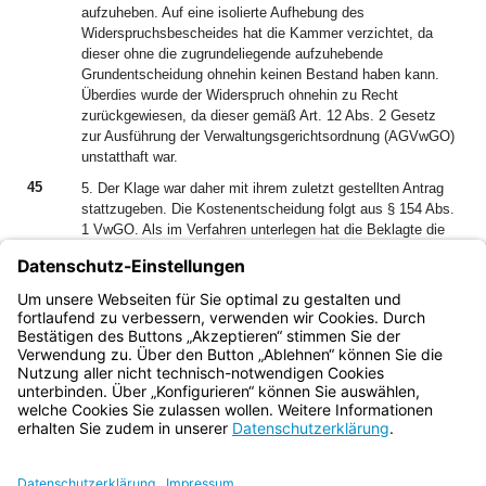
aufzuheben. Auf eine isolierte Aufhebung des
Widerspruchsbescheides hat die Kammer verzichtet, da
dieser ohne die zugrundeliegende aufzuhebende
Grundentscheidung ohnehin keinen Bestand haben kann.
Überdies wurde der Widerspruch ohnehin zu Recht
zurückgewiesen, da dieser gemäß Art. 12 Abs. 2 Gesetz
zur Ausführung der Verwaltungsgerichtsordnung (AGVwGO)
unstatthaft war.
45
5. Der Klage war daher mit ihrem zuletzt gestellten Antrag
stattzugeben. Die Kostenentscheidung folgt aus § 154 Abs.
1 VwGO. Als im Verfahren unterlegen hat die Beklagte die
Kosten des Verfahrens zu tragen.
46
Der Ausspruch über die vorläufige Vollstreckbarkeit der
Kostenforderung folgt aus § 167 Abs. 2 VwGO i.V.m. §§
708 Nr. 11, 711 Zivilprozessordnung (ZPO).
Bayern.de
BayernPortal
Datenschutz
Impressum