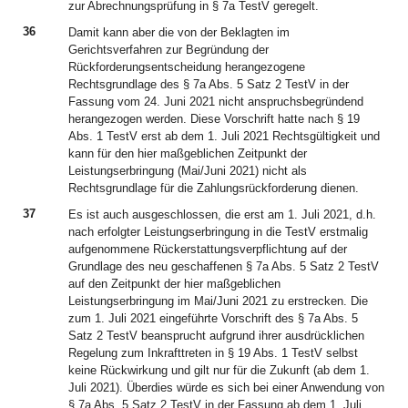
zur Abrechnungsprüfung in § 7a TestV geregelt.
36
Damit kann aber die von der Beklagten im
Gerichtsverfahren zur Begründung der
Rückforderungsentscheidung herangezogene
Rechtsgrundlage des § 7a Abs. 5 Satz 2 TestV in der
Fassung vom 24. Juni 2021 nicht anspruchsbegründend
herangezogen werden. Diese Vorschrift hatte nach § 19
Abs. 1 TestV erst ab dem 1. Juli 2021 Rechtsgültigkeit und
kann für den hier maßgeblichen Zeitpunkt der
Leistungserbringung (Mai/Juni 2021) nicht als
Rechtsgrundlage für die Zahlungsrückforderung dienen.
37
Es ist auch ausgeschlossen, die erst am 1. Juli 2021, d.h.
nach erfolgter Leistungserbringung in die TestV erstmalig
aufgenommene Rückerstattungsverpflichtung auf der
Grundlage des neu geschaffenen § 7a Abs. 5 Satz 2 TestV
auf den Zeitpunkt der hier maßgeblichen
Leistungserbringung im Mai/Juni 2021 zu erstrecken. Die
zum 1. Juli 2021 eingeführte Vorschrift des § 7a Abs. 5
Satz 2 TestV beansprucht aufgrund ihrer ausdrücklichen
Regelung zum Inkrafttreten in § 19 Abs. 1 TestV selbst
keine Rückwirkung und gilt nur für die Zukunft (ab dem 1.
Juli 2021). Überdies würde es sich bei einer Anwendung von
§ 7a Abs. 5 Satz 2 TestV in der Fassung ab dem 1. Juli