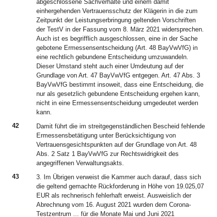
abgeschlossene Sachverhalte und einem damit
einhergehenden Vertrauensschutz der Klägerin in die zum
Zeitpunkt der Leistungserbringung geltenden Vorschriften
der TestV in der Fassung vom 8. März 2021 widersprechen.
Auch ist es begrifflich ausgeschlossen, eine in der Sache
gebotene Ermessensentscheidung (Art. 48 BayVwVfG) in
eine rechtlich gebundene Entscheidung umzuwandeln.
Dieser Umstand steht auch einer Umdeutung auf der
Grundlage von Art. 47 BayVwVfG entgegen. Art. 47 Abs. 3
BayVwVfG bestimmt insoweit, dass eine Entscheidung, die
nur als gesetzlich gebundene Entscheidung ergehen kann,
nicht in eine Ermessensentscheidung umgedeutet werden
kann.
42
Damit führt die im streitgegenständlichen Bescheid fehlende
Ermessensbetätigung unter Berücksichtigung von
Vertrauensgesichtspunkten auf der Grundlage von Art. 48
Abs. 2 Satz 1 BayVwVfG zur Rechtswidrigkeit des
angegriffenen Verwaltungsakts.
43
3. Im Übrigen verweist die Kammer auch darauf, dass sich
die geltend gemachte Rückforderung in Höhe von 19.025,07
EUR als rechnerisch fehlerhaft erweist. Ausweislich der
Abrechnung vom 16. August 2021 wurden dem Corona-
Testzentrum ... für die Monate Mai und Juni 2021