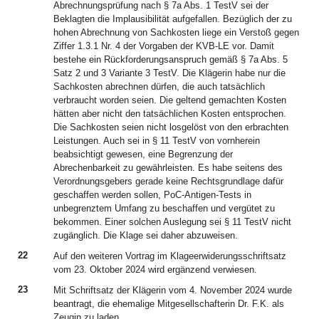
Abrechnungsprüfung nach § 7a Abs. 1 TestV sei der
Beklagten die Implausibilität aufgefallen. Bezüglich der zu
hohen Abrechnung von Sachkosten liege ein Verstoß gegen
Ziffer 1.3.1 Nr. 4 der Vorgaben der KVB-LE vor. Damit
bestehe ein Rückforderungsanspruch gemäß § 7a Abs. 5
Satz 2 und 3 Variante 3 TestV. Die Klägerin habe nur die
Sachkosten abrechnen dürfen, die auch tatsächlich
verbraucht worden seien. Die geltend gemachten Kosten
hätten aber nicht den tatsächlichen Kosten entsprochen.
Die Sachkosten seien nicht losgelöst von den erbrachten
Leistungen. Auch sei in § 11 TestV von vornherein
beabsichtigt gewesen, eine Begrenzung der
Abrechenbarkeit zu gewährleisten. Es habe seitens des
Verordnungsgebers gerade keine Rechtsgrundlage dafür
geschaffen werden sollen, PoC-Antigen-Tests in
unbegrenztem Umfang zu beschaffen und vergütet zu
bekommen. Einer solchen Auslegung sei § 11 TestV nicht
zugänglich. Die Klage sei daher abzuweisen.
22
Auf den weiteren Vortrag im Klageerwiderungsschriftsatz
vom 23. Oktober 2024 wird ergänzend verwiesen.
23
Mit Schriftsatz der Klägerin vom 4. November 2024 wurde
beantragt, die ehemalige Mitgesellschafterin Dr. F.K. als
Zeugin zu laden.