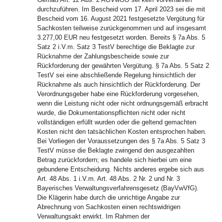
durchzuführen. Im Bescheid vom 17. April 2023 sei die mit
Bescheid vom 16. August 2021 festgesetzte Vergütung für
Sachkosten teilweise zurückgenommen und auf insgesamt
3.277,00 EUR neu festgesetzt worden. Bereits § 7a Abs. 5
Satz 2 i.V.m. Satz 3 TestV berechtige die Beklagte zur
Rücknahme der Zahlungsbescheide sowie zur
Rückforderung der gewährten Vergütung. § 7a Abs. 5 Satz 2
TestV sei eine abschließende Regelung hinsichtlich der
Rücknahme als auch hinsichtlich der Rückforderung. Der
Verordnungsgeber habe eine Rückforderung vorgesehen,
wenn die Leistung nicht oder nicht ordnungsgemäß erbracht
wurde, die Dokumentationspflichten nicht oder nicht
vollständigen erfüllt wurden oder die geltend gemachten
Kosten nicht den tatsächlichen Kosten entsprochen haben.
Bei Vorliegen der Voraussetzungen des § 7a Abs. 5 Satz 3
TestV müsse die Beklagte zwingend den ausgezahlten
Betrag zurückfordern; es handele sich hierbei um eine
gebundene Entscheidung. Nichts anderes ergebe sich aus
Art. 48 Abs. 1 i.V.m. Art. 48 Abs. 2 Nr. 2 und Nr. 3
Bayerisches Verwaltungsverfahrensgesetz (BayVwVfG).
Die Klägerin habe durch die unrichtige Angabe zur
Abrechnung von Sachkosten einen rechtswidrigen
Verwaltungsakt erwirkt. Im Rahmen der