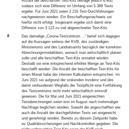
Anzahl der beschafften Test-Kits betrage jedoch 6.400,
sodass sich eine Differenz im Umfang von 5.389 Tests
ergebe. Für Juni 2021 seien 2.216 Test-Durchführungen
nachgewiesen worden. Ein Beschaffungsnachweis sei
hierfür nicht erfolgt. Insgesamt ergebe sich damit eine
Differenz von 3.123 zu viel abgerechneter Test-Kits.
8
Das damalige „Corona-Testzentrum ...“ berief sich dagegen
auf die Aussagen seitens der KVB, des zuständigen
Ministeriums und des Landratsamts bezüglich der korrekten
Abrechnungsmodalitäten, wonach man wirtschaftlich planen
solle und alle beschafften Test-Kits erstattet würden.
Deshalb sei eine entsprechend erhöhte Menge an Test-Kits
beschafft worden. Die Anzahl der beschafften Test-Kits für
einen Monat habe der internen Kalkulation entsprochen. Im
Juni 2021 sei aufgrund der sinkenden Inzidenz und des
damit verbundenen Wegfalls der Testpflicht eine Fortführung
des Testzentrums nicht mehr wirtschaftlich sinnvoll
gewesen. Die für Mai und Juni 2021 eingereichten
Testabrechnungen seien erst im August nach mehrmaliger
Nachfrage beglichen worden. Sowohl die angeschafften wie
auch die Anzahl der durchgeführten Tests sei eingereicht
und genehmigt worden. Bereits zu diesem Zeitpunkt habe
es Qualitätssicherungen und Nachkontrollen gegeben. Die