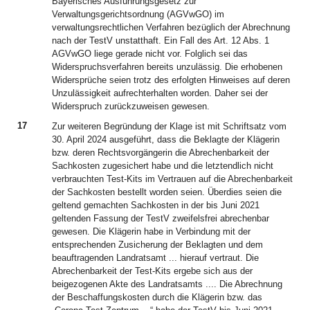
Bayerisches Ausführungsgesetz zur
Verwaltungsgerichtsordnung (AGVwGO) im
verwaltungsrechtlichen Verfahren bezüglich der Abrechnung
nach der TestV unstatthaft. Ein Fall des Art. 12 Abs. 1
AGVwGO liege gerade nicht vor. Folglich sei das
Widerspruchsverfahren bereits unzulässig. Die erhobenen
Widersprüche seien trotz des erfolgten Hinweises auf deren
Unzulässigkeit aufrechterhalten worden. Daher sei der
Widerspruch zurückzuweisen gewesen.
17
Zur weiteren Begründung der Klage ist mit Schriftsatz vom
30. April 2024 ausgeführt, dass die Beklagte der Klägerin
bzw. deren Rechtsvorgängerin die Abrechenbarkeit der
Sachkosten zugesichert habe und die letztendlich nicht
verbrauchten Test-Kits im Vertrauen auf die Abrechenbarkeit
der Sachkosten bestellt worden seien. Überdies seien die
geltend gemachten Sachkosten in der bis Juni 2021
geltenden Fassung der TestV zweifelsfrei abrechenbar
gewesen. Die Klägerin habe in Verbindung mit der
entsprechenden Zusicherung der Beklagten und dem
beauftragenden Landratsamt ... hierauf vertraut. Die
Abrechenbarkeit der Test-Kits ergebe sich aus der
beigezogenen Akte des Landratsamts .... Die Abrechnung
der Beschaffungskosten durch die Klägerin bzw. das