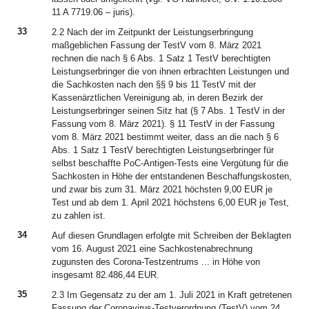
11 A 7719.06 – juris).
33
2.2 Nach der im Zeitpunkt der Leistungserbringung
maßgeblichen Fassung der TestV vom 8. März 2021
rechnen die nach § 6 Abs. 1 Satz 1 TestV berechtigten
Leistungserbringer die von ihnen erbrachten Leistungen und
die Sachkosten nach den §§ 9 bis 11 TestV mit der
Kassenärztlichen Vereinigung ab, in deren Bezirk der
Leistungserbringer seinen Sitz hat (§ 7 Abs. 1 TestV in der
Fassung vom 8. März 2021). § 11 TestV in der Fassung
vom 8. März 2021 bestimmt weiter, dass an die nach § 6
Abs. 1 Satz 1 TestV berechtigten Leistungserbringer für
selbst beschaffte PoC-Antigen-Tests eine Vergütung für die
Sachkosten in Höhe der entstandenen Beschaffungskosten,
und zwar bis zum 31. März 2021 höchsten 9,00 EUR je
Test und ab dem 1. April 2021 höchstens 6,00 EUR je Test,
zu zahlen ist.
34
Auf diesen Grundlagen erfolgte mit Schreiben der Beklagten
vom 16. August 2021 eine Sachkostenabrechnung
zugunsten des Corona-Testzentrums ... in Höhe von
insgesamt 82.486,44 EUR.
35
2.3 Im Gegensatz zu der am 1. Juli 2021 in Kraft getretenen
Fassung der Coronavirus-Testverordnung (TestV) vom 24.