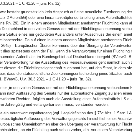
0.3.2021 – 1 C 41.20 – juris Rn. 32).
war besteht grundsätzlich kein Anspruch auf eine neuerliche Zuerkennung der 
atz 2 AufenthG) oder eine hieran anknüpfende Erteilung eines Aufenthaltstite
uris Rn. 29). Ein in einem anderen Mitgliedstaat anerkannter Flüchtling kann
n Deutschland in den vollen Genuss der mit der Flüchtlingsanerkennung verb
em Status eines nur geduldeten Ausländers unter Ausschluss der einem anerk
eilhaberechte. Da auf einen in einem anderen Mitgliedstaat anerkannten Flücht
I 2645) – Europäischen Übereinkommens über den Übergang der Verantwortung
st dies spätestens dann der Fall, wenn die Verantwortung für einen Flüchtling
auernden Aufenthalts im Bundesgebiet auf Deutschland übergeht (BVerwG, B.v
er Verantwortung für die Ausstellung des Reiseausweises geht nämlich auch d
er diesem die Flüchtlingseigenschaft zuerkannt hat, auf den Staat, in dem sic
ber, dass die statusrechtliche Zuerkennungsentscheidung jenes Staates auch
1; BVerwG, U.v. 30.3.2021 – 1 C 41.20 – juris Rn. 32).
nter „in den vollen Genuss der mit der Flüchtlingsanerkennung verbundenen R
ann nach Auffassung des Senats nur der automatische Zugang zu allen einem 
ewährten Rechten, folglich auch die Ausstellung eines Aufenthaltstitels i.S.
rei Jahre gültig und verlängerbar sein muss, verstanden werden.
a ein Verantwortungsübergang (vgl. Legaldefinition des § 73c Abs. 1 Satz 1 As
iesbezügliche Auffassung des Verwaltungsgerichts hinsichtlich eines Verantwo
uropäisches Übereinkommen über den Übergang der Verantwortung für Flüchtli
ahinstehen, ob ein Flüchtling auch schon vorher, d.h. vor einem Verantwortun