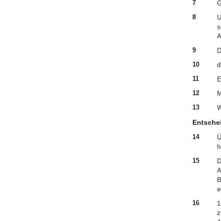
7
G
8
U
s
A
9
D
10
d
11
E
12
M
13
W
Entsche
14
Ü
h
15
D
A
B
e
16
1
z