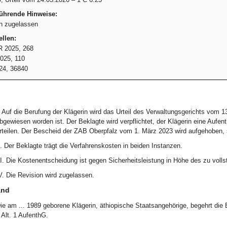
führende Hinweise:
n zugelassen
llen:
R 2025, 268
025, 110
24, 36840
. Auf die Berufung der Klägerin wird das Urteil des Verwaltungsgerichts vom 
bgewiesen worden ist. Der Beklagte wird verpflichtet, der Klägerin eine Aufen
rteilen. Der Bescheid der ZAB Oberpfalz vom 1. März 2023 wird aufgehoben, s
I. Der Beklagte trägt die Verfahrenskosten in beiden Instanzen.
II. Die Kostenentscheidung ist gegen Sicherheitsleistung in Höhe des zu volls
V. Die Revision wird zugelassen.
and
ie am ... 1989 geborene Klägerin, äthiopische Staatsangehörige, begehrt die E
 Alt. 1 AufenthG.