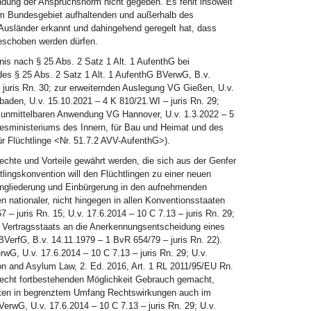
dung der Anspruchsnorm nicht gegeben. Es fehlt insoweit
 im Bundesgebiet aufhaltenden und außerhalb des
 Ausländer erkannt und dahingehend geregelt hat, dass
geschoben werden dürfen.
bnis nach § 25 Abs. 2 Satz 1 Alt. 1 AufenthG bei
es § 25 Abs. 2 Satz 1 Alt. 1 AufenthG BVerwG, B.v.
– juris Rn. 30; zur erweiternden Auslegung VG Gießen, U.v.
aden, U.v. 15.10.2021 – 4 K 810/21.WI – juris Rn. 29;
 unmittelbaren Anwendung VG Hannover, U.v. 1.3.2022 – 5
ndesministeriums des Innern, für Bau und Heimat und des
r Flüchtlinge <Nr. 51.7.2 AVV-AufenthG>).
chte und Vorteile gewährt werden, die sich aus der Genfer
lingskonvention will den Flüchtlingen zu einer neuen
 Eingliederung und Einbürgerung in den aufnehmenden
n nationaler, nicht hingegen in allen Konventionsstaaten
 – juris Rn. 15; U.v. 17.6.2014 – 10 C 7.13 – juris Rn. 29;
es Vertragsstaats an die Anerkennungsentscheidung eines
BVerfG, B.v. 14.11.1979 – 1 BvR 654/79 – juris Rn. 22).
wG, U.v. 17.6.2014 – 10 C 7.13 – juris Rn. 29; U.v.
ion and Asylum Law, 2. Ed. 2016, Art. 1 RL 2011/95/EU Rn.
recht fortbestehenden Möglichkeit Gebrauch gemacht,
aten in begrenztem Umfang Rechtswirkungen auch im
erwG, U.v. 17.6.2014 – 10 C 7.13 – juris Rn. 29; U.v.