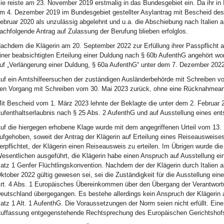
ie reiste am 23. November 2019 erstmalig in das Bundesgebiet ein. Da ihr in I
m 4. Dezember 2019 im Bundesgebiet gestellter Asylantrag mit Bescheid des
ebruar 2020 als unzulässig abgelehnt und u.a. die Abschiebung nach Italien 
achfolgende Antrag auf Zulassung der Berufung blieben erfolglos.
achdem die Klägerin am 20. September 2022 zur Erfüllung ihrer Passpflicht 
iner beabsichtigten Erteilung einer Duldung nach § 60b AufenthG angehört wo
uf „Verlängerung einer Duldung, § 60a AufenthG“ unter dem 7. Dezember 2022
uf ein Amtshilfeersuchen der zuständigen Ausländerbehörde mit Schreiben 
en Vorgang mit Schreiben vom 30. Mai 2023 zurück, ohne eine Rücknahmeanfr
it Bescheid vom 1. März 2023 lehnte der Beklagte die unter dem 2. Februar 20
ufenthaltserlaubnis nach § 25 Abs. 2 AufenthG und auf Ausstellung eines en
uf die hiergegen erhobene Klage wurde mit dem angegriffenen Urteil vom 1
ufgehoben, soweit der Antrag der Klägerin auf Erteilung eines Reiseausweises
erpflichtet, der Klägerin einen Reiseausweis zu erteilen. Im Übrigen wurde 
esentlichen ausgeführt, die Klägerin habe einen Anspruch auf Ausstellung ei
atz 1 Genfer Flüchtlingskonvention. Nachdem der der Klägerin durch Italien a
ktober 2022 gültig gewesen sei, sei die Zuständigkeit für die Ausstellung ein
rt. 4 Abs. 1 Europäisches Übereinkommen über den Übergang der Verantwortung
eutschland übergegangen. Es bestehe allerdings kein Anspruch der Klägerin au
atz 1 Alt. 1 AufenthG. Die Voraussetzungen der Norm seien nicht erfüllt. Eine
uffassung entgegenstehende Rechtsprechung des Europäischen Gerichtshofs s