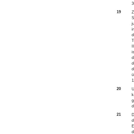
3
19
Z
S
j
i
d
T
I
i
d
d
d
ü
1
20
U
k
g
d
21
D
d
E
d