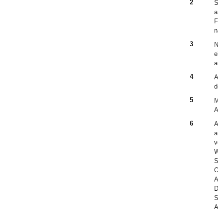
2
S
a
F
n
3
N
e
a
4
A
d
5
M
A
6
A
a
v
W
S
O
A
D
S
A