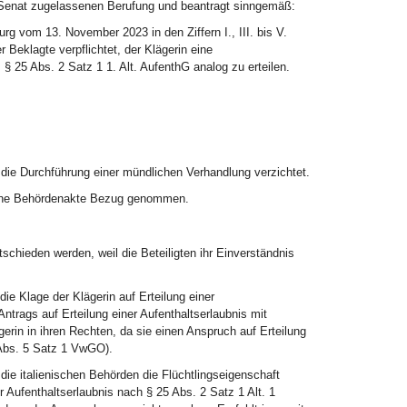
 Senat zugelassenen Berufung und beantragt sinngemäß:
g vom 13. November 2023 in den Ziffern I., III. bis V.
eklagte verpflichtet, der Klägerin eine
 § 25 Abs. 2 Satz 1 1. Alt. AufenthG analog zu erteilen.
f die Durchführung einer mündlichen Verhandlung verzichtet.
ogene Behördenakte Bezug genommen.
chieden werden, weil die Beteiligten ihr Einverständnis
ie Klage der Klägerin auf Erteilung einer
trags auf Erteilung einer Aufenthaltserlaubnis mit
erin in ihren Rechten, da sie einen Anspruch auf Erteilung
 Abs. 5 Satz 1 VwGO).
die italienischen Behörden die Flüchtlingseigenschaft
er Aufenthaltserlaubnis nach § 25 Abs. 2 Satz 1 Alt. 1