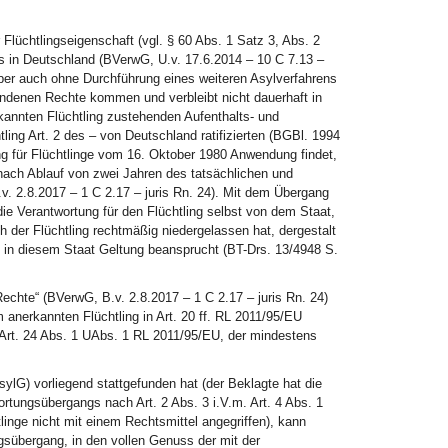
Flüchtlingseigenschaft (vgl. § 60 Abs. 1 Satz 3, Abs. 2
ls in Deutschland (BVerwG, U.v. 17.6.2014 – 10 C 7.13 –
 aber auch ohne Durchführung eines weiteren Asylverfahrens
undenen Rechte kommen und verbleibt nicht dauerhaft in
annten Flüchtling zustehenden Aufenthalts- und
ling Art. 2 des – von Deutschland ratifizierten (BGBl. 1994
 für Flüchtlinge vom 16. Oktober 1980 Anwendung findet,
 nach Ablauf von zwei Jahren des tatsächlichen und
. 2.8.2017 – 1 C 2.17 – juris Rn. 24). Mit dem Übergang
ie Verantwortung für den Flüchtling selbst von dem Staat,
h der Flüchtling rechtmäßig niedergelassen hat, dergestalt
 in diesem Staat Geltung beansprucht (BT-Drs. 13/4948 S.
echte“ (BVerwG, B.v. 2.8.2017 – 1 C 2.17 – juris Rn. 24)
anerkannten Flüchtling in Art. 20 ff. RL 2011/95/EU
d. Art. 24 Abs. 1 UAbs. 1 RL 2011/95/EU, der mindestens
ylG) vorliegend stattgefunden hat (der Beklagte hat die
rtungsübergangs nach Art. 2 Abs. 3 i.V.m. Art. 4 Abs. 1
nge nicht mit einem Rechtsmittel angegriffen), kann
gsübergang, in den vollen Genuss der mit der