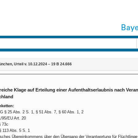
chen, Urteil v. 10.12.2024 – 19 B 24.666
reiche Klage auf Erteilung einer Aufenthaltserlaubnis nach Ve
chland
ketten:
G § 25 Abs. 2 S. 1, § 51 Abs. 7, § 60 Abs. 1, 2
/95/EU Art. 20
§ 73c
113 Abs. 5 S. 1
sches Übereinkommens über den Übergang der Verantwortung für Flüchtlinge 