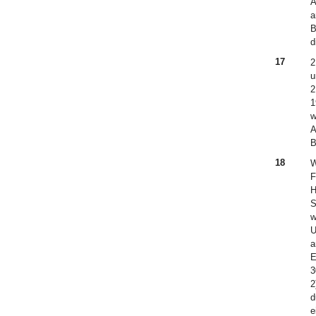
A
a
B
d
17
2
u
2
1
w
A
B
18
W
F
H
S
w
U
a
E
3
2
d
e