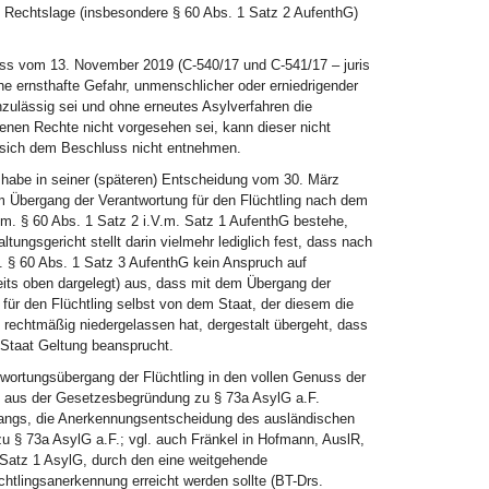
 Rechtslage (insbesondere § 60 Abs. 1 Satz 2 AufenthG)
uss vom 13. November 2019 (C-540/17 und C-541/17 – juris
ne ernsthafte Gefahr, unmenschlicher oder erniedrigender
zulässig sei und ohne erneutes Asylverfahren die
nen Rechte nicht vorgesehen sei, kann dieser nicht
t sich dem Beschluss nicht entnehmen.
 habe in seiner (späteren) Entscheidung vom 30. März
em Übergang der Verantwortung für den Flüchtling nach dem
m. § 60 Abs. 1 Satz 2 i.V.m. Satz 1 AufenthG bestehe,
ungsgericht stellt darin vielmehr lediglich fest, dass nach
 § 60 Abs. 1 Satz 3 AufenthG kein Anspruch auf
reits oben dargelegt) aus, dass mit dem Übergang der
für den Flüchtling selbst von dem Staat, der diesem die
g rechtmäßig niedergelassen hat, dergestalt übergeht, dass
 Staat Geltung beansprucht.
ortungsübergang der Flüchtling in den vollen Genuss der
l aus der Gesetzesbegründung zu § 73a AsylG a.F.
angs, die Anerkennungsentscheidung des ausländischen
zu § 73a AsylG a.F.; vgl. auch Fränkel in Hofmann, AuslR,
 Satz 1 AsylG, durch den eine weitgehende
htlingsanerkennung erreicht werden sollte (BT-Drs.