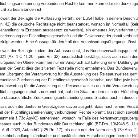
lüchtlingsanerkennung verbundenen Rechte kommen kann oder die derzeitige
icht zu beanstanden ist.
oweit der Beklagte die Auffassung vertritt, der EuGH habe in seinem Beschl
n. 42) die deutsche Rechtslage nicht beanstandet, wonach im Normalfall (kei
ehandlung im Erststaat ausgesetzt zu werden), ein erneutes Asylverfahren un
nerkennung der Flüchtlingseigenschaft und die Gewährung der damit verbunde
efolgt werden. Eine Aussage für den Fall des Verantwortungsübergangs läss
oweit der Beklagte zudem der Auffassung ist, das Bundesverwaltungsgericht
021 (Az. 1 C 41.20 – juris Rn. 32) ausdrücklich bestätigt, dass auch nach d
uropäischen Übereinkommen nur ein Anspruch auf Erteilung einer Duldung ge
ann der Senat dies der zitierten Textstelle nicht entnehmen. Das Bundesverwalt
em Übergang der Verantwortung für die Ausstellung des Reiseausweises gem.
euerliche Zuerkennung der Flüchtlingseigenschaft bestehe, und führt (wie be
erantwortung für die Ausstellung des Reiseausweises auch die Verantwortung 
lüchtlingseigenschaft zuerkannt hat, auf den Staat, in dem sich der Flüchtlin
ie statusrechtliche Zuerkennungsentscheidung jenes Staates auch in diesem
ass auch der deutsche Gesetzgeber davon ausgeht, dass nach einem Verantw
it der Flüchtlingsanerkennung verbundenen Rechte kommt, lässt sich sowoh
nunmehr § 73c AsylG) entnehmen, wonach im Falle des Verantwortungsüberg
taates auch in der Bundesrepublik Deutschland „gilt“ (BT-Drs. 13/4948 S. 11 
. Aufl. 2023, AufenthG § 25 Rn. 17), als auch aus der Norm des § 73c Abs. 2
leichbehandlung inländischer und ausländischer Entscheidungen über die Flüc