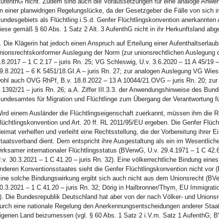
ufenthG nicht. Zudem sind auch die Voraussetzungen für eine analoge Anwen
n einer planwidrigen Regelungslücke, da der Gesetzgeber die Fälle von sich
undesgebiets als Flüchtling i.S.d. Genfer Flüchtlingskonvention anerkannten
iese gemäß § 60 Abs. 1 Satz 2 Alt. 3 AufenthG nicht in ihr Herkunftsland ab
. Die Klägerin hat jedoch einen Anspruch auf Erteilung einer Aufenthaltserlau
nionsrechtskonformer Auslegung der Norm (zur unionsrechtlichen Auslegung d
.8.2017 – 1 C 2.17 – juris Rn. 25; VG Schleswig, U.v. 3.6.2020 – 11 A 45/19 
9.8.2021 – 6 K 5451/18.GI.A – juris Rn. 27; zur analogen Auslegung VG Wiesb
ohl auch OVG RhPf, B.v. 18.8.2022 – 13 A 10044/21.OVG – juris Rn. 20; zur
 1392/21 – juris Rn. 26; a.A. Ziffer III.3.3. der Anwendungshinweise des Bu
undesamtes für Migration und Flüchtlinge zum Übergang der Verantwortung fü
ird einem Ausländer die Flüchtlingseigenschaft zuerkannt, müssen ihm die Re
lüchtlingskonvention und Art. 20 ff. RL 2011/95/EU ergeben. Die Genfer Flücht
eimat verhelfen und verleiht eine Rechtsstellung, die der Vorbereitung ihrer
taatsverband dient. Dem entspricht ihre Ausgestaltung als ein im Wesentliche
irksamer internationaler Flüchtlingsstatus (BVerwG, U.v. 29.4.1971 – 1 C 42.67
.v. 30.3.2021 – 1 C 41.20 – juris Rn. 32). Eine völkerrechtliche Bindung ein
nderen Konventionsstaates sieht die Genfer Flüchtlingskonvention nicht vor (
ine solche Bindungswirkung ergibt sich auch nicht aus dem Unionsrecht (BVer
0.3.2021 – 1 C 41.20 – juris Rn. 32; Dörig in Hailbronner/Thym, EU Immigrat
). Die Bundesrepublik Deutschland hat aber von der nach Völker- und Unions
urch eine nationale Regelung den Anerkennungsentscheidungen anderer Sta
igenen Land beizumessen (vgl. § 60 Abs. 1 Satz 2 i.V.m. Satz 1 AufenthG; BV