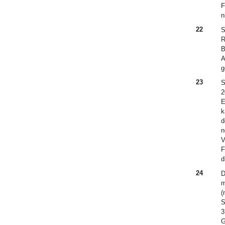
F
n
22
S
R
B
A
g
23
S
2
E
k
d
n
V
F
d
24
D
m
(
S
3
G