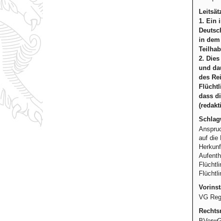
Leitsät
1. Ein 
Deutsc
in dem
Teilhab
2. Dies
und da
des Rei
Flüchtl
dass di
(redakt
Schlag
Anspruc
auf die
Herkunf
Aufenth
Flüchtl
Flüchtl
Vorinst
VG Rege
Rechtsm
BVerwG,