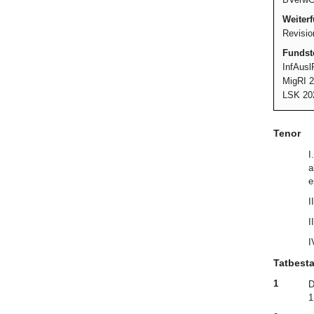
Weiter
Revisio
Fundste
InfAusl
MigRI 2
LSK 20
Tenor
I
a
e
I
I
I
Tatbest
1
D
1