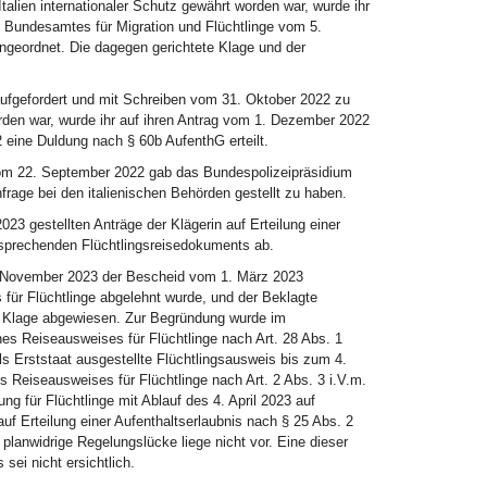
talien internationaler Schutz gewährt worden war, wurde ihr
 Bundesamtes für Migration und Flüchtlinge vom 5.
angeordnet. Die dagegen gerichtete Klage und der
aufgefordert und mit Schreiben vom 31. Oktober 2022 zu
rden war, wurde ihr auf ihren Antrag vom 1. Dezember 2022
 eine Duldung nach § 60b AufenthG erteilt.
vom 22. September 2022 gab das Bundespolizeipräsidium
age bei den italienischen Behörden gestellt zu haben.
23 gestellten Anträge der Klägerin auf Erteilung einer
tsprechenden Flüchtlingsreisedokuments ab.
3. November 2023 der Bescheid vom 1. März 2023
 für Flüchtlinge abgelehnt wurde, und der Beklagte
die Klage abgewiesen. Zur Begründung wurde im
nes Reiseausweises für Flüchtlinge nach Art. 28 Abs. 1
ls Erststaat ausgestellte Flüchtlingsausweis bis zum 4.
es Reiseausweises für Flüchtlinge nach Art. 2 Abs. 3 i.V.m.
 für Flüchtlinge mit Ablauf des 4. April 2023 auf
f Erteilung einer Aufenthaltserlaubnis nach § 25 Abs. 2
 planwidrige Regelungslücke liege nicht vor. Eine dieser
ei nicht ersichtlich.