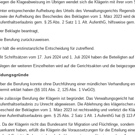
egen die Klageabweisung im Übrigen wendet sich die Klägerin mit ihrer vom
nter entsprechender Aufhebung des Urteils des Verwaltungsgerichts Regensbur
owie der Aufhebung des Bescheides des Beklagten vom 1. März 2023 wird der B
ufenthaltserlaubnis gem. § 25 Abs. 2 Satz 1 1. Alt. AufenthG, hilfsweise gem.
er Beklagte beantragt,
ie Berufung zurückzuweisen.
r hält die erstinstanzliche Entscheidung für zutreffend.
it Schriftsätzen vom 17. Juni 2024 und 1. Juli 2024 haben die Beteiligten au
egen der weiteren Einzelheiten wird auf die Gerichtsakten und die beigez
idungsgründe
ber die Berufung konnte ohne Durchführung einer mündlichen Verhandlung ents
iermit erklärt haben (§§ 101 Abs. 2, 125 Abs. 1 VwGO).
ie zulässige Berufung der Klägerin ist begründet. Das Verwaltungsgericht hat d
ufenthaltserlaubnis zu Unrecht abgewiesen. Die Ablehnung des klägerischen An
escheid der Beklagten vom 1. März 2023 ist rechtswidrig und verletzt die Kläg
iner Aufenthaltserlaubnis gem. § 25 Abs. 2 Satz 1 Alt. 1 AufenthG hat (§ 113
. Da der Klägerin nicht das Bundesamt für Migration und Flüchtlinge, sondern 
uerkannt haben, erfüllt die Klägerin die Voraussetzungen für die Erteilung ein