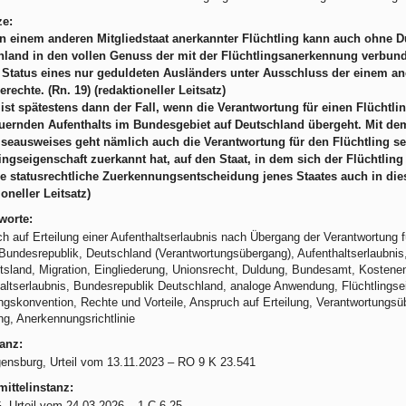
ze:
in einem anderen Mitgliedstaat anerkannter Flüchtling kann auch ohne D
hland in den vollen Genuss der mit der Flüchtlingsanerkennung verbun
 Status eines nur geduldeten Ausländers unter Ausschluss der einem an
erechte. (Rn. 19) (redaktioneller Leitsatz)
 ist spätestens dann der Fall, wenn die Verantwortung für einen Flüchtl
uernden Aufenthalts im Bundesgebiet auf Deutschland übergeht. Mit dem
seausweises geht nämlich auch die Verantwortung für den Flüchtling se
ingseigenschaft zuerkannt hat, auf den Staat, in dem sich der Flüchtling
e statusrechtliche Zuerkennungsentscheidung jenes Staates auch in die
ioneller Leitsatz)
worte:
h auf Erteilung einer Aufenthaltserlaubnis nach Übergang der Verantwortung f
 Bundesrepublik, Deutschland (Verantwortungsübergang), Aufenthaltserlaubnis
tsland, Migration, Eingliederung, Unionsrecht, Duldung, Bundesamt, Kostenen
altserlaubnis, Bundesrepublik Deutschland, analoge Anwendung, Flüchtlingse
ingskonvention, Rechte und Vorteile, Anspruch auf Erteilung, Verantwortungs
ing, Anerkennungsrichtlinie
anz:
nsburg, Urteil vom 13.11.2023 – RO 9 K 23.541
ittelinstanz:
 Urteil vom 24.03.2026 – 1 C 6.25