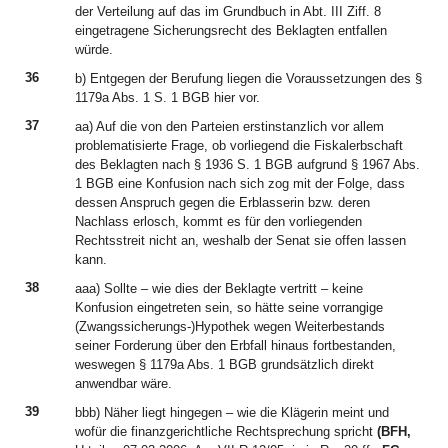
der Verteilung auf das im Grundbuch in Abt. III Ziff. 8
eingetragene Sicherungsrecht des Beklagten entfallen
würde.
36
b) Entgegen der Berufung liegen die Voraussetzungen des §
1179a Abs. 1 S. 1 BGB hier vor.
37
aa) Auf die von den Parteien erstinstanzlich vor allem
problematisierte Frage, ob vorliegend die Fiskalerbschaft
des Beklagten nach § 1936 S. 1 BGB aufgrund § 1967 Abs.
1 BGB eine Konfusion nach sich zog mit der Folge, dass
dessen Anspruch gegen die Erblasserin bzw. deren
Nachlass erlosch, kommt es für den vorliegenden
Rechtsstreit nicht an, weshalb der Senat sie offen lassen
kann.
38
aaa) Sollte – wie dies der Beklagte vertritt – keine
Konfusion eingetreten sein, so hätte seine vorrangige
(Zwangssicherungs-)Hypothek wegen Weiterbestands
seiner Forderung über den Erbfall hinaus fortbestanden,
weswegen § 1179a Abs. 1 BGB grundsätzlich direkt
anwendbar wäre.
39
bbb) Näher liegt hingegen – wie die Klägerin meint und
wofür die finanzgerichtliche Rechtsprechung spricht
(BFH,