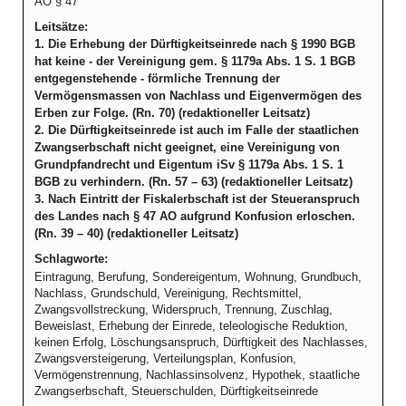
AO § 47
Leitsätze:
1. Die Erhebung der Dürftigkeitseinrede nach § 1990 BGB
hat keine - der Vereinigung gem. § 1179a Abs. 1 S. 1 BGB
entgegenstehende - förmliche Trennung der
Vermögensmassen von Nachlass und Eigenvermögen des
Erben zur Folge. (Rn. 70) (redaktioneller Leitsatz)
2. Die Dürftigkeitseinrede ist auch im Falle der staatlichen
Zwangserbschaft nicht geeignet, eine Vereinigung von
Grundpfandrecht und Eigentum iSv § 1179a Abs. 1 S. 1
BGB zu verhindern. (Rn. 57 – 63) (redaktioneller Leitsatz)
3. Nach Eintritt der Fiskalerbschaft ist der Steueranspruch
des Landes nach § 47 AO aufgrund Konfusion erloschen.
(Rn. 39 – 40) (redaktioneller Leitsatz)
Schlagworte:
Eintragung, Berufung, Sondereigentum, Wohnung, Grundbuch,
Nachlass, Grundschuld, Vereinigung, Rechtsmittel,
Zwangsvollstreckung, Widerspruch, Trennung, Zuschlag,
Beweislast, Erhebung der Einrede, teleologische Reduktion,
keinen Erfolg, Löschungsanspruch, Dürftigkeit des Nachlasses,
Zwangsversteigerung, Verteilungsplan, Konfusion,
Vermögenstrennung, Nachlassinsolvenz, Hypothek, staatliche
Zwangserbschaft, Steuerschulden, Dürftigkeitseinrede