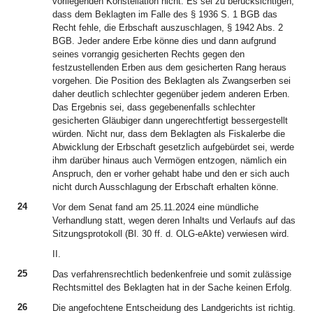
vorliegenden Konstellation nicht. Es sei zu berücksichtigen,
dass dem Beklagten im Falle des § 1936 S. 1 BGB das
Recht fehle, die Erbschaft auszuschlagen, § 1942 Abs. 2
BGB. Jeder andere Erbe könne dies und dann aufgrund
seines vorrangig gesicherten Rechts gegen den
festzustellenden Erben aus dem gesicherten Rang heraus
vorgehen. Die Position des Beklagten als Zwangserben sei
daher deutlich schlechter gegenüber jedem anderen Erben.
Das Ergebnis sei, dass gegebenenfalls schlechter
gesicherten Gläubiger dann ungerechtfertigt bessergestellt
würden. Nicht nur, dass dem Beklagten als Fiskalerbe die
Abwicklung der Erbschaft gesetzlich aufgebürdet sei, werde
ihm darüber hinaus auch Vermögen entzogen, nämlich ein
Anspruch, den er vorher gehabt habe und den er sich auch
nicht durch Ausschlagung der Erbschaft erhalten könne.
24
Vor dem Senat fand am 25.11.2024 eine mündliche
Verhandlung statt, wegen deren Inhalts und Verlaufs auf das
Sitzungsprotokoll (Bl. 30 ff. d. OLG-eAkte) verwiesen wird.
II.
25
Das verfahrensrechtlich bedenkenfreie und somit zulässige
Rechtsmittel des Beklagten hat in der Sache keinen Erfolg.
26
Die angefochtene Entscheidung des Landgerichts ist richtig.