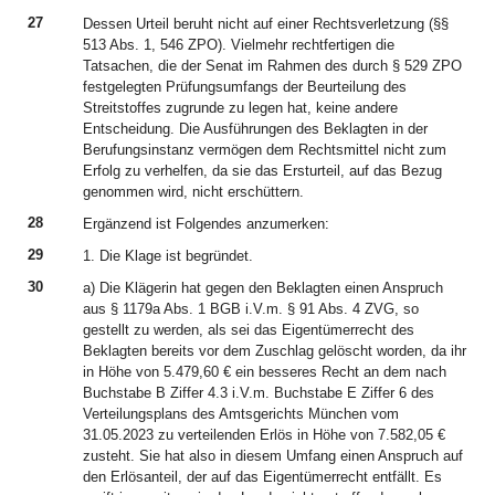
27
Dessen Urteil beruht nicht auf einer Rechtsverletzung (§§
513 Abs. 1, 546 ZPO). Vielmehr rechtfertigen die
Tatsachen, die der Senat im Rahmen des durch § 529 ZPO
festgelegten Prüfungsumfangs der Beurteilung des
Streitstoffes zugrunde zu legen hat, keine andere
Entscheidung. Die Ausführungen des Beklagten in der
Berufungsinstanz vermögen dem Rechtsmittel nicht zum
Erfolg zu verhelfen, da sie das Ersturteil, auf das Bezug
genommen wird, nicht erschüttern.
28
Ergänzend ist Folgendes anzumerken:
29
1. Die Klage ist begründet.
30
a) Die Klägerin hat gegen den Beklagten einen Anspruch
aus § 1179a Abs. 1 BGB i.V.m. § 91 Abs. 4 ZVG, so
gestellt zu werden, als sei das Eigentümerrecht des
Beklagten bereits vor dem Zuschlag gelöscht worden, da ihr
in Höhe von 5.479,60 € ein besseres Recht an dem nach
Buchstabe B Ziffer 4.3 i.V.m. Buchstabe E Ziffer 6 des
Verteilungsplans des Amtsgerichts München vom
31.05.2023 zu verteilenden Erlös in Höhe von 7.582,05 €
zusteht. Sie hat also in diesem Umfang einen Anspruch auf
den Erlösanteil, der auf das Eigentümerrecht entfällt. Es