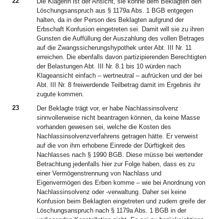
22
Die Klägerin ist der Ansicht, sie könne dem Beklagten den
Löschungsanspruch aus § 1179a Abs. 1 BGB entgegen
halten, da in der Person des Beklagten aufgrund der
Erbschaft Konfusion eingetreten sei. Damit will sie zu ihren
Gunsten die Auffüllung der Auszahlung des vollen Betrages
auf die Zwangssicherungshypothek unter Abt. III Nr. 11
erreichen. Die ebenfalls davon partizipierenden Berechtigten
der Belastungen Abt. III Nr. 8.1 bis 10 würden nach
Klageansicht einfach – wertneutral – aufrücken und der bei
Abt. III Nr. 8 freiwerdende Teilbetrag damit im Ergebnis ihr
zugute kommen.
23
Der Beklagte trägt vor, er habe Nachlassinsolvenz
sinnvollerweise nicht beantragen können, da keine Masse
vorhanden gewesen sei, welche die Kosten des
Nachlassinsolvenzverfahrens getragen hätte. Er verweist
auf die von ihm erhobene Einrede der Dürftigkeit des
Nachlasses nach § 1990 BGB. Diese müsse bei wertender
Betrachtung jedenfalls hier zur Folge haben, dass es zu
einer Vermögenstrennung von Nachlass und
Eigenvermögen des Erben komme – wie bei Anordnung von
Nachlassinsolvenz oder -verwaltung. Daher sei keine
Konfusion beim Beklagten eingetreten und zudem greife der
Löschungsanspruch nach § 1179a Abs. 1 BGB in der