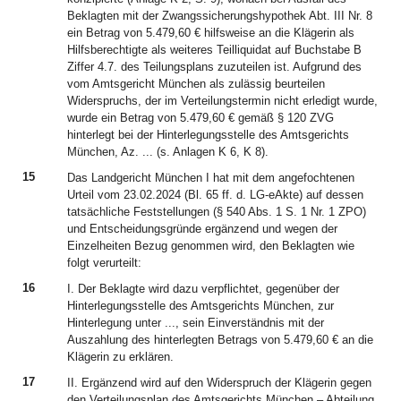
Beklagten mit der Zwangssicherungshypothek Abt. III Nr. 8
ein Betrag von 5.479,60 € hilfsweise an die Klägerin als
Hilfsberechtigte als weiteres Teilliquidat auf Buchstabe B
Ziffer 4.7. des Teilungsplans zuzuteilen ist. Aufgrund des
vom Amtsgericht München als zulässig beurteilen
Widerspruchs, der im Verteilungstermin nicht erledigt wurde,
wurde ein Betrag von 5.479,60 € gemäß § 120 ZVG
hinterlegt bei der Hinterlegungsstelle des Amtsgerichts
München, Az. ... (s. Anlagen K 6, K 8).
15
Das Landgericht München I hat mit dem angefochtenen
Urteil vom 23.02.2024 (Bl. 65 ff. d. LG-eAkte) auf dessen
tatsächliche Feststellungen (§ 540 Abs. 1 S. 1 Nr. 1 ZPO)
und Entscheidungsgründe ergänzend und wegen der
Einzelheiten Bezug genommen wird, den Beklagten wie
folgt verurteilt:
16
I. Der Beklagte wird dazu verpflichtet, gegenüber der
Hinterlegungsstelle des Amtsgerichts München, zur
Hinterlegung unter ..., sein Einverständnis mit der
Auszahlung des hinterlegten Betrags von 5.479,60 € an die
Klägerin zu erklären.
17
II. Ergänzend wird auf den Widerspruch der Klägerin gegen
den Verteilungsplan des Amtsgerichts München – Abteilung