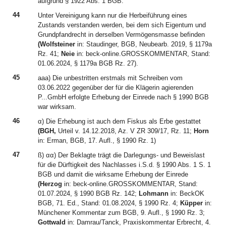
aufgrund § 1922 Abs. 1 BGB.
44
Unter Vereinigung kann nur die Herbeiführung eines
Zustands verstanden werden, bei dem sich Eigentum und
Grundpfandrecht in derselben Vermögensmasse befinden
(Wolfsteiner
in: Staudinger, BGB, Neubearb. 2019, § 1179a
Rz. 41;
Neie
in: beck-online.GROSSKOMMENTAR, Stand:
01.06.2024, § 1179a BGB Rz. 27).
45
aaa) Die unbestritten erstmals mit Schreiben vom
03.06.2022 gegenüber der für die Klägerin agierenden
P...GmbH erfolgte Erhebung der Einrede nach § 1990 BGB
war wirksam.
46
α) Die Erhebung ist auch dem Fiskus als Erbe gestattet
(BGH,
Urteil v. 14.12.2018, Az. V ZR 309/17, Rz. 11;
Horn
in: Erman, BGB, 17. Aufl., § 1990 Rz. 1)
47
ß) αα) Der Beklagte trägt die Darlegungs- und Beweislast
für die Dürftigkeit des Nachlasses i.S.d. § 1990 Abs. 1 S. 1
BGB und damit die wirksame Erhebung der Einrede
(Herzog
in: beck-online.GROSSKOMMENTAR, Stand:
01.07.2024, § 1990 BGB Rz. 142;
Lohmann
in: BeckOK
BGB, 71. Ed., Stand: 01.08.2024, § 1990 Rz. 4;
Küpper
in:
Münchener Kommentar zum BGB, 9. Aufl., § 1990 Rz. 3;
Gottwald
in: Damrau/Tanck, Praxiskommentar Erbrecht, 4.