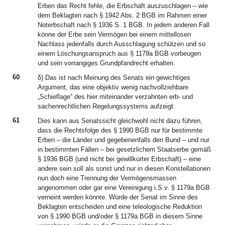
Erben das Recht fehle, die Erbschaft auszuschlagen – wie
dem Beklagten nach § 1942 Abs. 2 BGB im Rahmen einer
Noterbschaft nach § 1936 S. 1 BGB. In jedem anderen Fall
könne der Erbe sein Vermögen bei einem mittellosen
Nachlass jedenfalls durch Ausschlagung schützen und so
einem Löschungsanspruch aus § 1179a BGB vorbeugen
und sein vorrangiges Grundpfandrecht erhalten.
60
δ) Das ist nach Meinung des Senats ein gewichtiges
Argument, das eine objektiv wenig nachvollziehbare
„Schieflage“ des hier miteinander verzahnten erb- und
sachenrechtlichen Regelungssystems aufzeigt.
61
Dies kann aus Senatssicht gleichwohl nicht dazu führen,
dass die Rechtsfolge des § 1990 BGB nur für bestimmte
Erben – die Länder und gegebenenfalls den Bund – und nur
in bestimmten Fällen – bei gesetzlichem Staatserbe gemäß
§ 1936 BGB (und nicht bei gewillkürter Erbschaft) – eine
andere sein soll als sonst und nur in diesen Konstellationen
nun doch eine Trennung der Vermögensmassen
angenommen oder gar eine Vereinigung i.S.v. § 1179a BGB
verneint werden könnte. Würde der Senat im Sinne des
Beklagten entscheiden und eine teleologische Reduktion
von § 1990 BGB und/oder § 1179a BGB in diesem Sinne