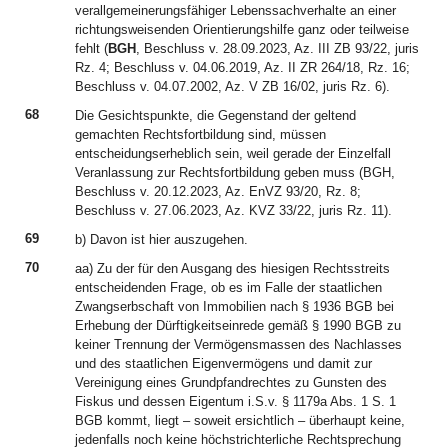
verallgemeinerungsfähiger Lebenssachverhalte an einer
richtungsweisenden Orientierungshilfe ganz oder teilweise
fehlt (
BGH
, Beschluss v. 28.09.2023, Az. III ZB 93/22, juris
Rz. 4; Beschluss v. 04.06.2019, Az. II ZR 264/18, Rz. 16;
Beschluss v. 04.07.2002, Az. V ZB 16/02, juris Rz. 6).
68
Die Gesichtspunkte, die Gegenstand der geltend
gemachten Rechtsfortbildung sind, müssen
entscheidungserheblich sein, weil gerade der Einzelfall
Veranlassung zur Rechtsfortbildung geben muss (BGH,
Beschluss v. 20.12.2023, Az. EnVZ 93/20, Rz. 8;
Beschluss v. 27.06.2023, Az. KVZ 33/22, juris Rz. 11).
69
b) Davon ist hier auszugehen.
70
aa) Zu der für den Ausgang des hiesigen Rechtsstreits
entscheidenden Frage, ob es im Falle der staatlichen
Zwangserbschaft von Immobilien nach § 1936 BGB bei
Erhebung der Dürftigkeitseinrede gemäß § 1990 BGB zu
keiner Trennung der Vermögensmassen des Nachlasses
und des staatlichen Eigenvermögens und damit zur
Vereinigung eines Grundpfandrechtes zu Gunsten des
Fiskus und dessen Eigentum i.S.v. § 1179a Abs. 1 S. 1
BGB kommt, liegt – soweit ersichtlich – überhaupt keine,
jedenfalls noch keine höchstrichterliche Rechtsprechung