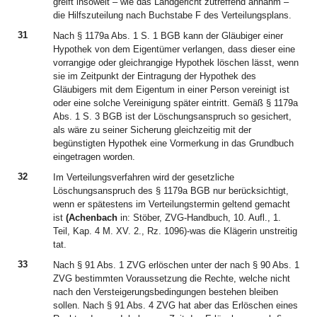
greift insoweit – wie das Landgericht zutreffend annahm –
die Hilfszuteilung nach Buchstabe F des Verteilungsplans.
31
Nach § 1179a Abs. 1 S. 1 BGB kann der Gläubiger einer
Hypothek von dem Eigentümer verlangen, dass dieser eine
vorrangige oder gleichrangige Hypothek löschen lässt, wenn
sie im Zeitpunkt der Eintragung der Hypothek des
Gläubigers mit dem Eigentum in einer Person vereinigt ist
oder eine solche Vereinigung später eintritt. Gemäß § 1179a
Abs. 1 S. 3 BGB ist der Löschungsanspruch so gesichert,
als wäre zu seiner Sicherung gleichzeitig mit der
begünstigten Hypothek eine Vormerkung in das Grundbuch
eingetragen worden.
32
Im Verteilungsverfahren wird der gesetzliche
Löschungsanspruch des § 1179a BGB nur berücksichtigt,
wenn er spätestens im Verteilungstermin geltend gemacht
ist
(Achenbach
in: Stöber, ZVG-Handbuch, 10. Aufl., 1.
Teil, Kap. 4 M. XV. 2., Rz. 1096)-was die Klägerin unstreitig
tat.
33
Nach § 91 Abs. 1 ZVG erlöschen unter der nach § 90 Abs. 1
ZVG bestimmten Voraussetzung die Rechte, welche nicht
nach den Versteigerungsbedingungen bestehen bleiben
sollen. Nach § 91 Abs. 4 ZVG hat aber das Erlöschen eines