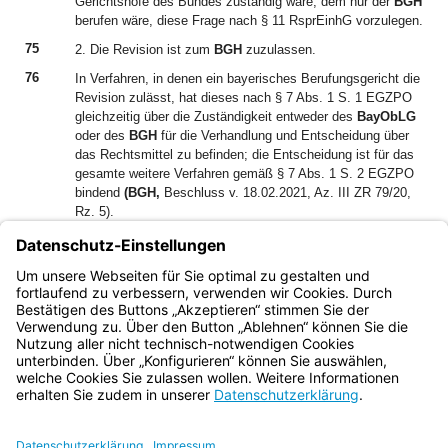
Gerichtshöfe des Bundes zuständig wäre, dem nur der
BGH
berufen wäre, diese Frage nach § 11 RsprEinhG vorzulegen.
75
2. Die Revision ist zum
BGH
zuzulassen.
76
In Verfahren, in denen ein bayerisches Berufungsgericht die
Revision zulässt, hat dieses nach § 7 Abs. 1 S. 1 EGZPO
gleichzeitig über die Zuständigkeit entweder des
BayObLG
oder des
BGH
für die Verhandlung und Entscheidung über
das Rechtsmittel zu befinden; die Entscheidung ist für das
gesamte weitere Verfahren gemäß § 7 Abs. 1 S. 2 EGZPO
bindend
(BGH,
Beschluss v. 18.02.2021, Az. III ZR 79/20,
Rz. 5).
77
Vorliegend ist der
BGH
und nicht das
BayObLG
für die
Verhandlung und Entscheidung über die Revision des
Klägers zuständig, § 7 Abs. 1 EGZPO i.V.m § 8 Abs. 2
EGGVG und Art. 11 Abs. 1 BayAGGVG.
Bayern.de
BayernPortal
Datenschutz
Impressum