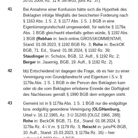
20.01.2005, Az. 11 K 3979/03, juris Rz. 37).
41
Bei Annahme einer Konfusion hätte sich die Hypothek des
Beklagten infolge Wegfalls der besicherten Forderung nach
§ 1163 Abs. 1 S. 2, § 1177 Abs. 1 S. 1 BGB in eine
Eigentümergrundschuld umgewandelt, für welche § 1179a
Abs. 1 BGB gleichwohl ebenfalls gelten würde, § 1192 Abs.
1 BGB
(Rebhan
in: beck-online.GROSSKOMMENTAR,
Stand: 01.09.2023, § 1192 BGB Rz. 3;
Rohe
in: BeckOK
BGB, 71. Ed., Stand: 01.08.2024, § 1192 Rz. 39;
Staudinger
in: Schulze, BGB, 12. Aufl., § 1192 Rz. 2;
Berger
in: Jauernig, BGB, 19. Aufl., § 1192 Rz. 2).
42
bb) Entscheidend ist dagegen die Frage, ob es hier zu einer
Vereinigung von Grundpfandrecht und Eigentum i.S.v. §
1179a Abs. 1 S. 1 BGB in der Person des Beklagten kam
oder ob die vom Beklagten erhobene Einrede der Dürftigkeit
des Nachlasses gemäß § 1990 BGB dem entgegen steht.
43
Gemeint ist in § 1179a Abs. 1 S. 1 BGB nur die endgültige
bzw. endgültig gewordene Vereinigung (
OLG
Hamburg,
Urteil v. 16.12.1965, Az. 3 U 312/65 [OLGZ 1966, 288];
Rohe
in: BeckOK BGB, 71. Ed., Stand: 01.08.2024, §
1179a Rz. 4 i.V.m. § 1179 Rz. 3;
Reischl
in: jurisPK-BGB,
10. Aufl., Stand: 15.03.2023, § 1179a Rz. 16) – hier