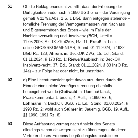
51
Ob die Beklagtenansicht zutrifft, dass die Erhebung der
Dürftigkeitseinrede nach § 1990 BGB eine – der Vereinigung
gemäß § 1179a Abs. 1 S. 1 BGB dann entgegen stehende –
förmliche Trennung der Vermögensmassen von Nachlass
und Eigenvermögen des Erben – wie im Falle der
Nachlassverwaltung und -insolvenz
(BGH,
Urteil v.
11.05.2006, Az. IX ZR 42/05, Rz. 11;
Preuß
in: beck-
online.GROSSKOMMENTAR, Stand: 01.11.2024, § 1922
BGB Rz. 128;
Ahrens
in: BeckOK ZVG, 15. Ed., Stand:
01.11.2024, § 178 Rz. 1;
Riewe/Kaubisch
in: BeckOK
Insolvenz-recht, 37. Ed., Stand: 01.11.2024, § 83 InsO Rz.
14a) – zur Folge hat oder nicht, ist umstritten.
52
α) Eine Literaturansicht geht davon aus, dass durch die
Einrede eine solche Vermögenstrennung ebenfalls
herbeigeführt werde
(Gottwald
in: Damrau/Tanck,
Praxiskommentar Erbrecht, 4. Aufl., § 1990 Rz. 6;
Lohmann
in: BeckOK BGB, 71. Ed., Stand: 01.08.2024, §
1990 Rz. 2; wohl auch
Stümer
in: Jauemig, BGB, 19. Aufl.,
§§ 1990, 1991 Rz. 8).
53
Diese Auffassung vermag nach Ansicht des Senats
allerdings schon deswegen nicht zu überzeugen, da deren
Vertreter dieses Ergebnis begründungslos postulieren.