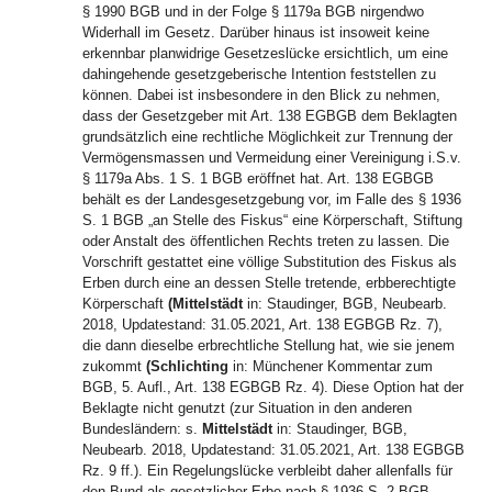
§ 1990 BGB und in der Folge § 1179a BGB nirgendwo
Widerhall im Gesetz. Darüber hinaus ist insoweit keine
erkennbar planwidrige Gesetzeslücke ersichtlich, um eine
dahingehende gesetzgeberische Intention feststellen zu
können. Dabei ist insbesondere in den Blick zu nehmen,
dass der Gesetzgeber mit Art. 138 EGBGB dem Beklagten
grundsätzlich eine rechtliche Möglichkeit zur Trennung der
Vermögensmassen und Vermeidung einer Vereinigung i.S.v.
§ 1179a Abs. 1 S. 1 BGB eröffnet hat. Art. 138 EGBGB
behält es der Landesgesetzgebung vor, im Falle des § 1936
S. 1 BGB „an Stelle des Fiskus“ eine Körperschaft, Stiftung
oder Anstalt des öffentlichen Rechts treten zu lassen. Die
Vorschrift gestattet eine völlige Substitution des Fiskus als
Erben durch eine an dessen Stelle tretende, erbberechtigte
Körperschaft
(Mittelstädt
in: Staudinger, BGB, Neubearb.
2018, Updatestand: 31.05.2021, Art. 138 EGBGB Rz. 7),
die dann dieselbe erbrechtliche Stellung hat, wie sie jenem
zukommt
(Schlichting
in: Münchener Kommentar zum
BGB, 5. Aufl., Art. 138 EGBGB Rz. 4). Diese Option hat der
Beklagte nicht genutzt (zur Situation in den anderen
Bundesländern: s.
Mittelstädt
in: Staudinger, BGB,
Neubearb. 2018, Updatestand: 31.05.2021, Art. 138 EGBGB
Rz. 9 ff.). Ein Regelungslücke verbleibt daher allenfalls für
den Bund als gesetzlicher Erbe nach § 1936 S. 2 BGB.