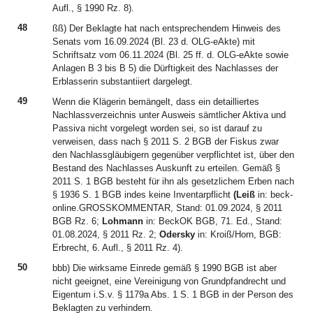
Aufl., § 1990 Rz. 8).
48
ßß) Der Beklagte hat nach entsprechendem Hinweis des
Senats vom 16.09.2024 (Bl. 23 d. OLG-eAkte) mit
Schriftsatz vom 06.11.2024 (Bl. 25 ff. d. OLG-eAkte sowie
Anlagen B 3 bis B 5) die Dürftigkeit des Nachlasses der
Erblasserin substantiiert dargelegt.
49
Wenn die Klägerin bemängelt, dass ein detailliertes
Nachlassverzeichnis unter Ausweis sämtlicher Aktiva und
Passiva nicht vorgelegt worden sei, so ist darauf zu
verweisen, dass nach § 2011 S. 2 BGB der Fiskus zwar
den Nachlassgläubigern gegenüber verpflichtet ist, über den
Bestand des Nachlasses Auskunft zu erteilen. Gemäß §
2011 S. 1 BGB besteht für ihn als gesetzlichem Erben nach
§ 1936 S. 1 BGB indes keine Inventarpflicht
(Leiß
in: beck-
online.GROSSKOMMENTAR, Stand: 01.09.2024, § 2011
BGB Rz. 6;
Lohmann
in: BeckOK BGB, 71. Ed., Stand:
01.08.2024, § 2011 Rz. 2;
Odersky
in: Kroiß/Horn, BGB:
Erbrecht, 6. Aufl., § 2011 Rz. 4).
50
bbb) Die wirksame Einrede gemäß § 1990 BGB ist aber
nicht geeignet, eine Vereinigung von Grundpfandrecht und
Eigentum i.S.v. § 1179a Abs. 1 S. 1 BGB in der Person des
Beklagten zu verhindern.