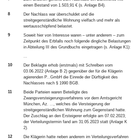
einen Bestand von 1.503,91 € (s. Anlage B4).
8
Der Nachlass war überschuldet und die
streitgegenständliche Wohnung vielfach und mehr als
wertausschöpfend belastet.
9
Soweit hier von Interesse waren – unter anderem – zum
Zeitpunkt des Erbfalls noch folgende dingliche Belastungen
in Abteilung III des Grundbuchs eingetragen (s. Anlage K1):
...
10
Der Beklagte erhob (erstmals) mit Schrelben vom
03.06.2022 (Anlage B 2) gegenüber der für die Klägerin
agierenden P...GmbH die Einrede der Dürftigkeit des
Nachlasses nach § 1990 BGB.
11
Beide Parteien waren Beteiligte des
Zwangsversteigerungsverfahrens vor dem Amtsgericht
München, Az. ..., welches die Versteigerung der
streitgegenständlichen Wohnung zum Gegenstand hatte.
Der Zuschlag an den Ersteigerer erfolgte am 07.02.2023;
der Verteilungstermin fand am 31.05.2023 statt (Anlage K
2).
12
Die Klägerin hatte neben anderem im Verteilungsverfahren