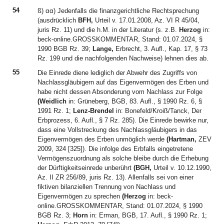
54
ß) αα) Jedenfalls die finanzgerichtliche Rechtsprechung
(ausdrücklich
BFH,
Urteil v. 17.01.2008, Az. VI R 45/04,
juris Rz. 11) und die h.M. in der Literatur (s. z.B.
Herzog
in:
beck-online.GROSSKOMMENTAR, Stand: 01.07.2024, §
1990 BGB Rz. 39;
Lange,
Erbrecht, 3. Aufl., Kap. 17, § 73
Rz. 199 und die nachfolgenden Nachweise) lehnen dies ab.
55
Die Einrede diene lediglich der Abwehr des Zugriffs von
Nachlassgläubigern auf das Eigenvermögen des Erben und
habe nicht dessen Absonderung vom Nachlass zur Folge
(Weidlich
in: Grüneberg, BGB, 83. Aufl., § 1990 Rz. 6, §
1991 Rz. 1;
Lenz-Brendel
in: Bonefeld/Kroiß/Tanck, Der
Erbprozess, 6. Aufl., § 7 Rz. 285). Die Einrede bewirke nur,
dass eine Vollstreckung des Nachlassgläubigers in das
Eigenvermögen des Erben unmöglich werde
(Hartman,
ZEV
2009, 324 [325]). Die infolge des Erbfalls eingetretene
Vermögenszuordnung als solche bleibe durch die Erhebung
der Dürftigkeitseinrede unberührt
(BGH,
Urteil v. 10.12.1990,
Az. II ZR 256/89, juris Rz. 13). Allenfalls sei von einer
fiktiven bilanziellen Trennung von Nachlass und
Eigenvermögen zu sprechen
(Herzog
in: beck-
online.GROSSKOMMENTAR, Stand: 01.07.2024, § 1990
BGB Rz. 3;
Horn
in: Erman, BGB, 17. Aufl., § 1990 Rz. 1;