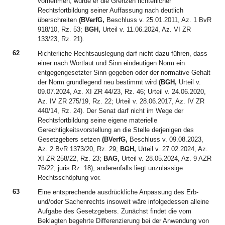
vornehmen, würde er die Grenzen richterlicher
Rechtsfortbildung seiner Auffassung nach deutlich
überschreiten
(BVerfG,
Beschluss v. 25.01.2011, Az. 1 BvR
918/10, Rz. 53;
BGH,
Urteil v. 11.06.2024, Az. VI ZR
133/23, Rz. 21).
62
Richterliche Rechtsauslegung darf nicht dazu führen, dass
einer nach Wortlaut und Sinn eindeutigen Norm ein
entgegengesetzter Sinn gegeben oder der normative Gehalt
der Norm grundlegend neu bestimmt wird
(BGH,
Urteil v.
09.07.2024, Az. XI ZR 44/23, Rz. 46; Urteil v. 24.06.2020,
Az. IV ZR 275/19, Rz. 22; Urteil v. 28.06.2017, Az. IV ZR
440/14, Rz. 24). Der Senat darf nicht im Wege der
Rechtsfortbildung seine eigene materielle
Gerechtigkeitsvorstellung an die Stelle derjenigen des
Gesetzgebers setzen
(BVerfG,
Beschluss v. 09.08.2023,
Az. 2 BvR 1373/20, Rz. 29;
BGH,
Urteil v. 27.02.2024, Az.
XI ZR 258/22, Rz. 23;
BAG,
Urteil v. 28.05.2024, Az. 9 AZR
76/22, juris Rz. 18); anderenfalls liegt unzulässige
Rechtsschöpfung vor.
63
Eine entsprechende ausdrückliche Anpassung des Erb-
und/oder Sachenrechts insoweit wäre infolgedessen alleine
Aufgabe des Gesetzgebers. Zunächst findet die vom
Beklagten begehrte Differenzierung bei der Anwendung von