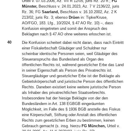
Urteil v. 07.03.2006, Az. VII R 12/05, juris Rz. 20 ff.;
FG
Münster,
Beschluss v. 24.01.2023, Az. 7 V 2136/22, juris
Rz. 36; FG
Saarland,
Beschluss v. 16.10.2002, Az. 2 K
213/02, juris Rz. 3; ebenso
Drüen
in: Tipke/Kruse,
AO/FGO, 183. Lfg., 10/2024, § 47 AO Rz. 10) –, dass
Konfusion eingetreten und somit der Anspruch des
Beklagten nach § 47 AO ohne weiteres erloschen ist.
40
Die Konfusion scheitert dabei nicht daran, dass nach Eintritt
einer Fiskalerbschaft Gläubiger und Schuldner nur
scheinbar identische Personen seien, weil Gläubiger des
Steueranspruchs das Bundesland als Organ des
öffentlichen Rechts ist, während gesetzlicher Erbe das Land
in seiner Eigenschaft als Person des Privatrechts ist.
Steuergläubiger und gesetzlicher Erbe ist der Beklagte als
Gebietskörperschaft und juristische Person des öffentlichen
Rechts. Daneben existiert keine weitere juristische Person
als Inhaber des privatrechtlichen Staatserbrechts.
Insbesondere hat der hiesige Beklagte von der den
Bundesländern in Art. 138 EGBGB eingeräumten
Möglichkeit, im Falle des § 1936 BGB anstelle des Fiskus
eine Körperschaft, Stiftung oder Anstalt des öffentlichen
Rechts zum gesetzlichen Erben zu bestimmen, keinen
Gebrauch gemacht (s. insg. hierzu
FG München,
Urteil v.