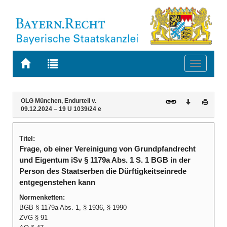
Zur
Zur
Toggle
Startseite
Trefferliste
navigati
von
der
BAYERN.RECHT
letzten
Navigation
Inhalt
OLG München, Endurteil v.
Download
Druck
Suche
09.12.2024 – 19 U 1039/24 e
Titel:
Frage, ob einer Vereinigung von Grundpfandrecht
und Eigentum iSv § 1179a Abs. 1 S. 1 BGB in der
Person des Staatserben die Dürftigkeitseinrede
entgegenstehen kann
Normenketten:
BGB § 1179a Abs. 1, § 1936, § 1990
ZVG § 91