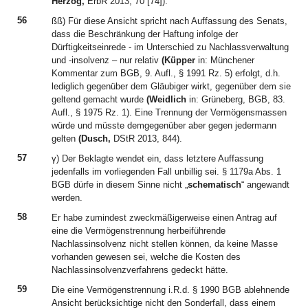
Herzog,
ErbR 2013, 70 [74]).
56
ßß) Für diese Ansicht spricht nach Auffassung des Senats,
dass die Beschränkung der Haftung infolge der
Dürftigkeitseinrede - im Unterschied zu Nachlassverwaltung
und -insolvenz – nur relativ
(Küpper
in: Münchener
Kommentar zum BGB, 9. Aufl., § 1991 Rz. 5) erfolgt, d.h.
lediglich gegenüber dem Gläubiger wirkt, gegenüber dem sie
geltend gemacht wurde
(Weidlich
in: Grüneberg, BGB, 83.
Aufl., § 1975 Rz. 1). Eine Trennung der Vermögensmassen
würde und müsste demgegenüber aber gegen jedermann
gelten
(Dusch,
DStR 2013, 844).
57
γ) Der Beklagte wendet ein, dass letztere Auffassung
jedenfalls im vorliegenden Fall unbillig sei. § 1179a Abs. 1
BGB dürfe in diesem Sinne nicht „
schematisch
“ angewandt
werden.
58
Er habe zumindest zweckmäßigerweise einen Antrag auf
eine die Vermögenstrennung herbeiführende
Nachlassinsolvenz nicht stellen können, da keine Masse
vorhanden gewesen sei, welche die Kosten des
Nachlassinsolvenzverfahrens gedeckt hätte.
59
Die eine Vermögenstrennung i.R.d. § 1990 BGB ablehnende
Ansicht berücksichtige nicht den Sonderfall, dass einem