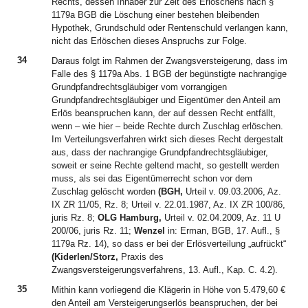
Rechts, dessen Inhaber zur Zeit des Erlöschens nach §
1179a BGB die Löschung einer bestehen bleibenden
Hypothek, Grundschuld oder Rentenschuld verlangen kann,
nicht das Erlöschen dieses Anspruchs zur Folge.
34
Daraus folgt im Rahmen der Zwangsversteigerung, dass im
Falle des § 1179a Abs. 1 BGB der begünstigte nachrangige
Grundpfandrechtsgläubiger vom vorrangigen
Grundpfandrechtsgläubiger und Eigentümer den Anteil am
Erlös beanspruchen kann, der auf dessen Recht entfällt,
wenn – wie hier – beide Rechte durch Zuschlag erlöschen.
Im Verteilungsverfahren wirkt sich dieses Recht dergestalt
aus, dass der nachrangige Grundpfandrechtsgläubiger,
soweit er seine Rechte geltend macht, so gestellt werden
muss, als sei das Eigentümerrecht schon vor dem
Zuschlag gelöscht worden
(BGH,
Urteil v. 09.03.2006, Az.
IX ZR 11/05, Rz. 8; Urteil v. 22.01.1987, Az. IX ZR 100/86,
juris Rz. 8;
OLG Hamburg,
Urteil v. 02.04.2009, Az. 11 U
200/06, juris Rz. 11;
Wenzel
in: Erman, BGB, 17. Aufl., §
1179a Rz. 14), so dass er bei der Erlösverteilung „aufrückt“
(Kiderlen/Storz,
Praxis des
Zwangsversteigerungsverfahrens, 13. Aufl., Kap. C. 4.2).
35
Mithin kann vorliegend die Klägerin in Höhe von 5.479,60 €
den Anteil am Versteigerungserlös beanspruchen, der bei