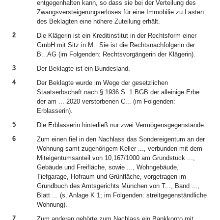
entgegenhalten kann, so dass sie bei der Verteilung des
Zwangsversteigerungserlöses für eine Immobilie zu Lasten
des Beklagten eine höhere Zuteilung erhält.
2
Die Klägerin ist ein Kreditinstitut in der Rechtsform einer
GmbH mit Sitz in M.. Sie ist die Rechtsnachfolgerin der
B...AG (im Folgenden: Rechtsvorgängerin der Klägerin).
3
Der Beklagte ist ein Bundesland.
4
Der Beklagte wurde im Wege der gesetzlichen
Staatserbschaft nach § 1936 S. 1 BGB der alleinige Erbe
der am ... 2020 verstorbenen C... (im Folgenden:
Erblasserin).
5
Die Erblasserin hinterließ nur zwei Vermögensgegenstände:
6
Zum einen fiel in den Nachlass das Sondereigentum an der
Wohnung samt zugehörigem Keller ..., verbunden mit dem
Miteigentumsanteil von 10,167/1000 am Grundstück ...,
Gebäude und Freifläche, sowie ..., Wohngebäude,
Tiefgarage, Hofraum und Grünfläche, vorgetragen im
Grundbuch des Amtsgerichts München von T..., Band ...,
Blatt ... (s. Anlage K 1; im Folgenden: streitgegenständliche
Wohnung).
7
Zum anderen gehörte zum Nachlass ein Bankkonto mit