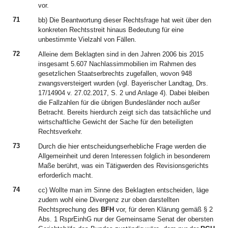
vor.
71
bb) Die Beantwortung dieser Rechtsfrage hat weit über den
konkreten Rechtsstreit hinaus Bedeutung für eine
unbestimmte Vielzahl von Fällen.
72
Alleine dem Beklagten sind in den Jahren 2006 bis 2015
insgesamt 5.607 Nachlassimmobilien im Rahmen des
gesetzlichen Staatserbrechts zugefallen, wovon 948
zwangsversteigert wurden (vgl. Bayerischer Landtag, Drs.
17/14904 v. 27.02.2017, S. 2 und Anlage 4). Dabei bleiben
die Fallzahlen für die übrigen Bundesländer noch außer
Betracht. Bereits hierdurch zeigt sich das tatsächliche und
wirtschaftliche Gewicht der Sache für den beteiligten
Rechtsverkehr.
73
Durch die hier entscheidungserhebliche Frage werden die
Allgemeinheit und deren Interessen folglich in besonderem
Maße berührt, was ein Tätigwerden des Revisionsgerichts
erforderlich macht.
74
cc) Wollte man im Sinne des Beklagten entscheiden, läge
zudem wohl eine Divergenz zur oben darstellten
Rechtsprechung des
BFH
vor, für deren Klärung gemäß § 2
Abs. 1 RsprEinhG nur der Gemeinsame Senat der obersten