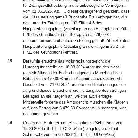
für Zwangsvollstreckung in das unbewegliche Vermögen –
vom 31.05.2023, Az. ..., dieser dahingehend geändert, dass
die Hilfszuteilung gemäß Buchstabe F zu erfolgen hat, d.h.
dass aus der Zuteilung gemäß Ziffer 4.3 des
Hauptverteilungsplans (Zuteilung an den Beklagten zu Ziffer
III/8 des Grundbuchs) ein Betrag von 5.479,60 €
entnommen wird und auf die Zuteilung gemäß Ziffer 4.7 des
Hauptverteilungsplans (Zuteilung an die Klägerin zu Ziffer
III/11 des Grundbuchs) entfällt.
18
Daraufhin ersuchte das Vollstreckungsgericht die
Hinterlegungsstelle am 18.03.2024 aufgrund des nicht
rechtskräftigen Urteils des Landgerichts München I den
Betrag von 5.479,60 € an die Klägerin auszuzahlen. Mit
Bescheid vom 21.03.2024 ordnete die Hinterlegungsstelle
aufgrund dieses Ersuchens die Herausgabe des streitigen
Betrages an die Klägerin an, welche auch erfolgte.
Mittlerweile forderte das Amtsgericht München die Klägerin
auf, den Betrag von 5.479,60 € wieder zu hinterlegen, was
noch nicht geschah.
19
Gegen das Ersturteil richtet sich die mit Schriftsatz vom
15.03.2024 (Bl. 1 f. d. OLG-eAkte) eingelegte und mit
Schriftsatz vom 15.05.2024 (Bl. 8 ff. d. OLG-eAkte)