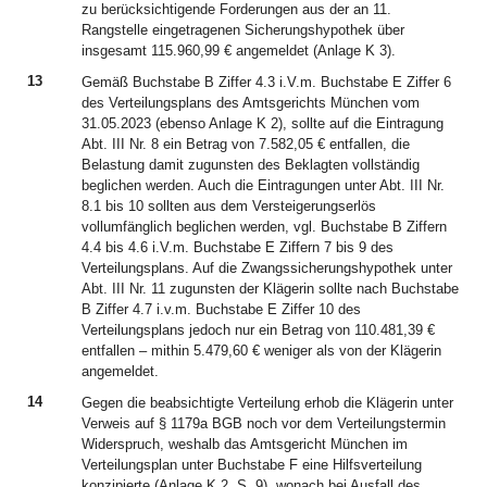
zu berücksichtigende Forderungen aus der an 11.
Rangstelle eingetragenen Sicherungshypothek über
insgesamt 115.960,99 € angemeldet (Anlage K 3).
13
Gemäß Buchstabe B Ziffer 4.3 i.V.m. Buchstabe E Ziffer 6
des Verteilungsplans des Amtsgerichts München vom
31.05.2023 (ebenso Anlage K 2), sollte auf die Eintragung
Abt. III Nr. 8 ein Betrag von 7.582,05 € entfallen, die
Belastung damit zugunsten des Beklagten vollständig
beglichen werden. Auch die Eintragungen unter Abt. III Nr.
8.1 bis 10 sollten aus dem Versteigerungserlös
vollumfänglich beglichen werden, vgl. Buchstabe B Ziffern
4.4 bis 4.6 i.V.m. Buchstabe E Ziffern 7 bis 9 des
Verteilungsplans. Auf die Zwangssicherungshypothek unter
Abt. III Nr. 11 zugunsten der Klägerin sollte nach Buchstabe
B Ziffer 4.7 i.v.m. Buchstabe E Ziffer 10 des
Verteilungsplans jedoch nur ein Betrag von 110.481,39 €
entfallen – mithin 5.479,60 € weniger als von der Klägerin
angemeldet.
14
Gegen die beabsichtigte Verteilung erhob die Klägerin unter
Verweis auf § 1179a BGB noch vor dem Verteilungstermin
Widerspruch, weshalb das Amtsgericht München im
Verteilungsplan unter Buchstabe F eine Hilfsverteilung
konzipierte (Anlage K 2, S. 9), wonach bei Ausfall des