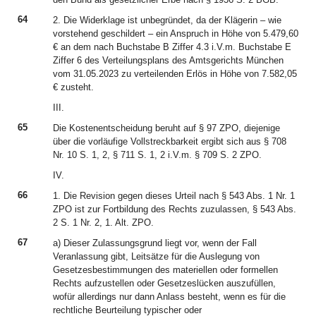
64
2. Die Widerklage ist unbegründet, da der Klägerin – wie
vorstehend geschildert – ein Anspruch in Höhe von 5.479,60
€ an dem nach Buchstabe B Ziffer 4.3 i.V.m. Buchstabe E
Ziffer 6 des Verteilungsplans des Amtsgerichts München
vom 31.05.2023 zu verteilenden Erlös in Höhe von 7.582,05
€ zusteht.
III.
65
Die Kostenentscheidung beruht auf § 97 ZPO, diejenige
über die vorläufige Vollstreckbarkeit ergibt sich aus § 708
Nr. 10 S. 1, 2, § 711 S. 1, 2 i.V.m. § 709 S. 2 ZPO.
IV.
66
1. Die Revision gegen dieses Urteil nach § 543 Abs. 1 Nr. 1
ZPO ist zur Fortbildung des Rechts zuzulassen, § 543 Abs.
2 S. 1 Nr. 2, 1. Alt. ZPO.
67
a) Dieser Zulassungsgrund liegt vor, wenn der Fall
Veranlassung gibt, Leitsätze für die Auslegung von
Gesetzesbestimmungen des materiellen oder formellen
Rechts aufzustellen oder Gesetzeslücken auszufüllen,
wofür allerdings nur dann Anlass besteht, wenn es für die
rechtliche Beurteilung typischer oder