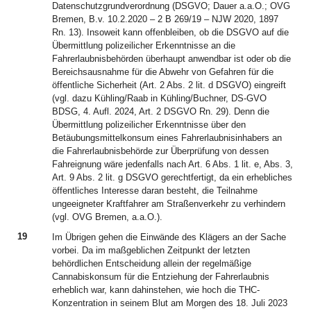
Datenschutzgrundverordnung (DSGVO; Dauer a.a.O.; OVG
Bremen, B.v. 10.2.2020 – 2 B 269/19 – NJW 2020, 1897
Rn. 13). Insoweit kann offenbleiben, ob die DSGVO auf die
Übermittlung polizeilicher Erkenntnisse an die
Fahrerlaubnisbehörden überhaupt anwendbar ist oder ob die
Bereichsausnahme für die Abwehr von Gefahren für die
öffentliche Sicherheit (Art. 2 Abs. 2 lit. d DSGVO) eingreift
(vgl. dazu Kühling/Raab in Kühling/Buchner, DS-GVO
BDSG, 4. Aufl. 2024, Art. 2 DSGVO Rn. 29). Denn die
Übermittlung polizeilicher Erkenntnisse über den
Betäubungsmittelkonsum eines Fahrerlaubnisinhabers an
die Fahrerlaubnisbehörde zur Überprüfung von dessen
Fahreignung wäre jedenfalls nach Art. 6 Abs. 1 lit. e, Abs. 3,
Art. 9 Abs. 2 lit. g DSGVO gerechtfertigt, da ein erhebliches
öffentliches Interesse daran besteht, die Teilnahme
ungeeigneter Kraftfahrer am Straßenverkehr zu verhindern
(vgl. OVG Bremen, a.a.O.).
19
Im Übrigen gehen die Einwände des Klägers an der Sache
vorbei. Da im maßgeblichen Zeitpunkt der letzten
behördlichen Entscheidung allein der regelmäßige
Cannabiskonsum für die Entziehung der Fahrerlaubnis
erheblich war, kann dahinstehen, wie hoch die THC-
Konzentration in seinem Blut am Morgen des 18. Juli 2023