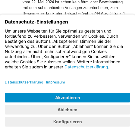
vom 22. Mai 2024 ist schon kein förmlicher Beweisantrag
mit dem substantiierten Verlangen zu entnehmen, zum
Beweis einer konkreten Tatsache (vgl. § 244 Abs. 3 Satz 1
StPO) mit einem bestimmten Beweismittel Beweis zu
erheben (vgl. Dawin/Panzer in Schoch/Schneider,
Verwaltungsrecht, VwGO, § 86 Rn. 89 f., 95). Vielmehr hat
der Kläger lediglich Beweisanregungen in eine bestimmte
Richtung formuliert. Dem Verwaltungsgericht musste sich
eine Beweiserhebung insoweit jedoch nicht aufdrängen, weil
die Beweisanregungen nicht entscheidungserheblich waren.
Denn Gegenstand des forensisch-toxikologischen
Gutachtens vom 25. Juli 2023 war die Feststellung oder der
Ausschluss einer cannabisbedingten Fahruntüchtigkeit am
Morgen des 18. Juli 2023 und nicht die für die Entziehung
der Fahrerlaubnis maßgebliche Fahreignung des Klägers,
die nach dem damals geltenden Recht mit regelmäßigem
Cannabiskonsum entfiel. Der Anspruch auf rechtliches
Gehör bezieht sich nur auf entscheidungserhebliches
Vorbringen (vgl. BVerwG, B.v. 29.12.2023 – 8 B 31.23 –
juris Rn. 3). Im Übrigen hätte sich der Kläger einer
Vorabentscheidung über einen Beweisantrag auch begeben,
da er nach Formulierung seiner Beweisanregungen auf die
gerichtliche Bitte um Klarstellung, ob er auf eine mündliche
Verhandlung verzichtet habe, nochmals sein Einverständnis