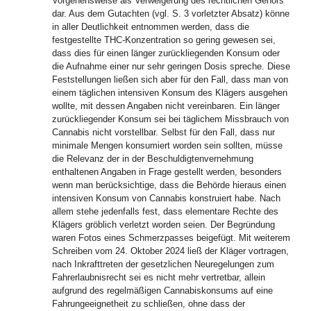
Vorgehensweise als Verweigerung des rechtlichen Gehörs
dar. Aus dem Gutachten (vgl. S. 3 vorletzter Absatz) könne
in aller Deutlichkeit entnommen werden, dass die
festgestellte THC-Konzentration so gering gewesen sei,
dass dies für einen länger zurückliegenden Konsum oder
die Aufnahme einer nur sehr geringen Dosis spreche. Diese
Feststellungen ließen sich aber für den Fall, dass man von
einem täglichen intensiven Konsum des Klägers ausgehen
wollte, mit dessen Angaben nicht vereinbaren. Ein länger
zurückliegender Konsum sei bei täglichem Missbrauch von
Cannabis nicht vorstellbar. Selbst für den Fall, dass nur
minimale Mengen konsumiert worden sein sollten, müsse
die Relevanz der in der Beschuldigtenvernehmung
enthaltenen Angaben in Frage gestellt werden, besonders
wenn man berücksichtige, dass die Behörde hieraus einen
intensiven Konsum von Cannabis konstruiert habe. Nach
allem stehe jedenfalls fest, dass elementare Rechte des
Klägers gröblich verletzt worden seien. Der Begründung
waren Fotos eines Schmerzpasses beigefügt. Mit weiterem
Schreiben vom 24. Oktober 2024 ließ der Kläger vortragen,
nach Inkrafttreten der gesetzlichen Neuregelungen zum
Fahrerlaubnisrecht sei es nicht mehr vertretbar, allein
aufgrund des regelmäßigen Cannabiskonsums auf eine
Fahrungeeignetheit zu schließen, ohne dass der