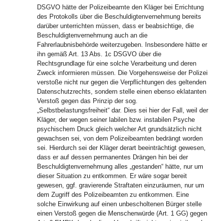
DSGVO hätte der Polizeibeamte den Kläger bei Errichtung
des Protokolls über die Beschuldigtenvernehmung bereits
darüber unterrichten müssen, dass er beabsichtige, die
Beschuldigtenvernehmung auch an die
Fahrerlaubnisbehörde weiterzugeben. Insbesondere hätte er
ihn gemäß Art. 13 Abs. 1c DSGVO über die
Rechtsgrundlage für eine solche Verarbeitung und deren
Zweck informieren müssen. Die Vorgehensweise der Polizei
verstoße nicht nur gegen die Verpflichtungen des geltenden
Datenschutzrechts, sondern stelle einen ebenso eklatanten
Verstoß gegen das Prinzip der sog.
„Selbstbelastungsfreiheit“ dar. Dies sei hier der Fall, weil der
Kläger, der wegen seiner labilen bzw. instabilen Psyche
psychischem Druck gleich welcher Art grundsätzlich nicht
gewachsen sei, von dem Polizeibeamten bedrängt worden
sei. Hierdurch sei der Kläger derart beeinträchtigt gewesen,
dass er auf dessen permanentes Drängen hin bei der
Beschuldigtenvernehmung alles „gestanden“ hätte, nur um
dieser Situation zu entkommen. Er wäre sogar bereit
gewesen, ggf. gravierende Straftaten einzuräumen, nur um
dem Zugriff des Polizeibeamten zu entkommen. Eine
solche Einwirkung auf einen unbescholtenen Bürger stelle
einen Verstoß gegen die Menschenwürde (Art. 1 GG) gegen