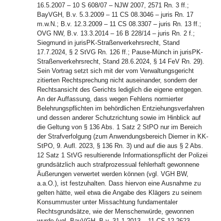
16.5.2007 – 10 S 608/07 – NJW 2007, 2571 Rn. 3 ff.;
BayVGH, B.v. 5.3.2009 – 11 CS 08.3046 – juris Rn. 17
m.w.N.; B.v. 12.3.2009 – 11 CS 08.3307 – juris Rn. 13 ff.;
OVG NW, B.v. 13.3.2014 – 16 B 228/14 – juris Rn. 2 f.;
Siegmund in jurisPK-Straßenverkehrsrecht, Stand
17.7.2024, § 2 StVG Rn. 126 ff.; Pause-Münch in jurisPK-
Straßenverkehrsrecht, Stand 28.6.2024, § 14 FeV Rn. 29).
Sein Vortrag setzt sich mit der vom Verwaltungsgericht
zitierten Rechtsprechung nicht auseinander, sondern der
Rechtsansicht des Gerichts lediglich die eigene entgegen.
An der Auffassung, dass wegen Fehlens normierter
Belehrungspflichten im behördlichen Entziehungsverfahren
und dessen anderer Schutzrichtung sowie im Hinblick auf
die Geltung von § 136 Abs. 1 Satz 2 StPO nur im Bereich
der Strafverfolgung (zum Anwendungsbereich Diemer in KK-
StPO, 9. Aufl. 2023, § 136 Rn. 3) und auf die aus § 2 Abs.
12 Satz 1 StVG resultierende Informationspflicht der Polizei
grundsätzlich auch strafprozessual fehlerhaft gewonnene
Äußerungen verwertet werden können (vgl. VGH BW,
a.a.O.), ist festzuhalten. Dass hiervon eine Ausnahme zu
gelten hätte, weil etwa die Angabe des Klägers zu seinem
Konsummuster unter Missachtung fundamentaler
Rechtsgrundsätze, wie der Menschenwürde, gewonnen
wurde (vgl. BayVGH, B.v. 31.1.2013 – 11 CS 12.2623 –