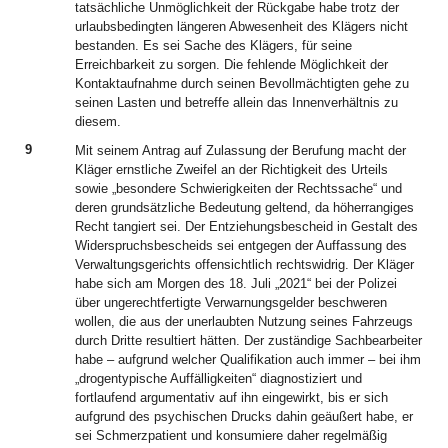
tatsächliche Unmöglichkeit der Rückgabe habe trotz der
urlaubsbedingten längeren Abwesenheit des Klägers nicht
bestanden. Es sei Sache des Klägers, für seine
Erreichbarkeit zu sorgen. Die fehlende Möglichkeit der
Kontaktaufnahme durch seinen Bevollmächtigten gehe zu
seinen Lasten und betreffe allein das Innenverhältnis zu
diesem.
9
Mit seinem Antrag auf Zulassung der Berufung macht der
Kläger ernstliche Zweifel an der Richtigkeit des Urteils
sowie „besondere Schwierigkeiten der Rechtssache“ und
deren grundsätzliche Bedeutung geltend, da höherrangiges
Recht tangiert sei. Der Entziehungsbescheid in Gestalt des
Widerspruchsbescheids sei entgegen der Auffassung des
Verwaltungsgerichts offensichtlich rechtswidrig. Der Kläger
habe sich am Morgen des 18. Juli „2021“ bei der Polizei
über ungerechtfertigte Verwarnungsgelder beschweren
wollen, die aus der unerlaubten Nutzung seines Fahrzeugs
durch Dritte resultiert hätten. Der zuständige Sachbearbeiter
habe – aufgrund welcher Qualifikation auch immer – bei ihm
„drogentypische Auffälligkeiten“ diagnostiziert und
fortlaufend argumentativ auf ihn eingewirkt, bis er sich
aufgrund des psychischen Drucks dahin geäußert habe, er
sei Schmerzpatient und konsumiere daher regelmäßig