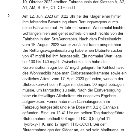
10. Oktober 2022 erteilten Fahrerlaubnis der Klassen A, A2,
A1, AM, B, BE, C1, C1E und L.
2
Am 12. Juni 2023 um 8:22 Uhr fiel der Kläger einer hinter
ihm fahrenden Besatzung eines Rettungswagens durch
seine Fahrweise auf. Er fuhr mit seinem Wohnmobil leichte
Schlangenlinien und geriet schließlich nach rechts von der
Fahrbahn in den Straßengraben. Nach dem Polizeibericht
vom 15. August 2023 war er zunächst kaum ansprechbar.
Die Rettungswagenbesatzung habe einen Blutunterzucker
von 47 mg/dl bei ihm festgestellt. Ein normaler Wert liege
bei 100 bis 140 mg/dl. Zwischenzeitlich habe die
Konzentration sogar bei 27 mg/dl gelegen. Im Kühlschrank
des Wohnmobils habe man Diabetesmedikamente sowie ein
ärztliches Attest vom 17. April 2023 gefunden, wonach der
Blutzuckerwert beim Kläger mindestens 90 mg/dl betragen
müsse, um fahrtüchtig zu sein. Nach der Erstversorgung
habe ein freiwilliger Alkoholtest ein negatives Ergebnis
aufgewiesen. Ferner habe man Cannabisgeruch im
Fahrzeug festgestellt und eine Dose mit 3,1 g Cannabis
gefunden. Eine um 12:41 Uhr am selben Tag durchgeführte
Blutentnahme enthielt 0,8 ng/ml THC, 0,5 ng/ml 11-
Hydroxy-THC und 17 ng/ml THC-COOH. Bei der
Blutentnahme gab der Kläger an, es sei sein Marihuana; er