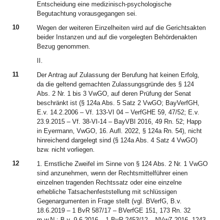
Entscheidung eine medizinisch-psychologische
Begutachtung vorausgegangen sei.
10
Wegen der weiteren Einzelheiten wird auf die Gerichtsakten
beider Instanzen und auf die vorgelegten Behördenakten
Bezug genommen.
II.
11
Der Antrag auf Zulassung der Berufung hat keinen Erfolg,
da die geltend gemachten Zulassungsgründe des § 124
Abs. 2 Nr. 1 bis 3 VwGO, auf deren Prüfung der Senat
beschränkt ist (§ 124a Abs. 5 Satz 2 VwGO; BayVerfGH,
E.v. 14.2.2006 – Vf. 133-VI 04 – VerfGHE 59, 47/52; E.v.
23.9.2015 – Vf. 38-VI-14 – BayVBl 2016, 49 Rn. 52; Happ
in Eyermann, VwGO, 16. Aufl. 2022, § 124a Rn. 54), nicht
hinreichend dargelegt sind (§ 124a Abs. 4 Satz 4 VwGO)
bzw. nicht vorliegen.
12
1. Ernstliche Zweifel im Sinne von § 124 Abs. 2 Nr. 1 VwGO
sind anzunehmen, wenn der Rechtsmittelführer einen
einzelnen tragenden Rechtssatz oder eine einzelne
erhebliche Tatsachenfeststellung mit schlüssigen
Gegenargumenten in Frage stellt (vgl. BVerfG, B.v.
18.6.2019 – 1 BvR 587/17 – BVerfGE 151, 173 Rn. 32
m.w.N.; B.v. 9.6.2016 – 1 BvR 2453/12 – NVwZ 2016, 1243