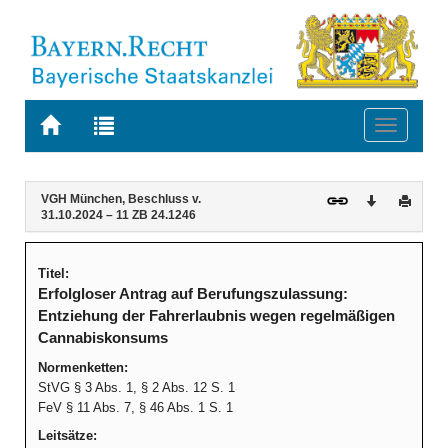
Zur
Zur
Toggle
Startseite
Trefferliste
navigati
von
der
BAYERN.RECHT
letzten
Navigation
Inhalt
VGH München, Beschluss v.
Download
Druck
Suche
31.10.2024 – 11 ZB 24.1246
Titel:
Erfolgloser Antrag auf Berufungszulassung:
Entziehung der Fahrerlaubnis wegen regelmäßigen
Cannabiskonsums
Normenketten:
StVG § 3 Abs. 1, § 2 Abs. 12 S. 1
FeV § 11 Abs. 7, § 46 Abs. 1 S. 1
Leitsätze: