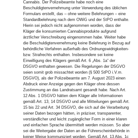
Cannabis. Der Polizeibeamte habe noch eine
Beschuldigtenvernehmung unter Verwendung des üblichen
Formulars erstellt, das – ohne weitere Belehrungen – eine
Standardbelehrung nach dem OWiG und der StPO enthalte.
Hierin sei jedoch nicht aufgenommen worden, dass der
Kläger die konsumierten Cannabisprodukte aufgrund
ärztlicher Verschreibung eingenommen habe. Weiter habe
die Beschuldigtenvernehmung keine Belehrung in Bezug auf
behördliche Verfahren außerhalb des Ordnungswidrigkeiten-
bzw. Strafrechts enthalten. Insbesondere sei keine
Einwilligung des Klägers gemäß Art. 6 „Abs. 1a“ der
DSGVO enthalten gewesen. Die Regelungen der DSGVO
seien somit grob missachtet worden (§ 500 StPO i.V.m.
DSGVO), als der Polizeibeamte am 7. August 2023 einen
Abdruck einer Anzeige gegen den Kläger ohne dessen
Zustimmung an das Landratsamt gesandt habe. Nach Art.
12 Abs. 1 DSGVO hätten dem Kläger alle Informationen
gemäß Art. 13, 14 DSGVO und alle Mitteilungen gemäß Art.
15 bis 22 und Art. 34 DSGVO, die sich auf die Verarbeitung
seiner Daten bezogen hätten, in präziser, transparenter,
verständlicher und leicht zugänglicher Form in einer klaren
und einfachen Sprache übermittelt werden müssen. So aber
sei die Weitergabe der Daten an die Führerscheinbehörde in
keiner Weise kommuniziert worden. Gemäß Art. 13 Abs. 1c