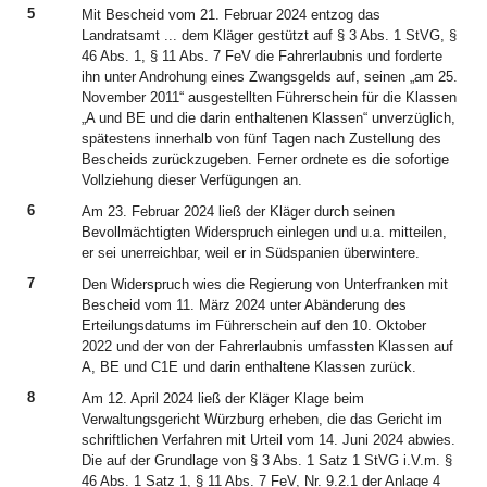
5
Mit Bescheid vom 21. Februar 2024 entzog das
Landratsamt ... dem Kläger gestützt auf § 3 Abs. 1 StVG, §
46 Abs. 1, § 11 Abs. 7 FeV die Fahrerlaubnis und forderte
ihn unter Androhung eines Zwangsgelds auf, seinen „am 25.
November 2011“ ausgestellten Führerschein für die Klassen
„A und BE und die darin enthaltenen Klassen“ unverzüglich,
spätestens innerhalb von fünf Tagen nach Zustellung des
Bescheids zurückzugeben. Ferner ordnete es die sofortige
Vollziehung dieser Verfügungen an.
6
Am 23. Februar 2024 ließ der Kläger durch seinen
Bevollmächtigten Widerspruch einlegen und u.a. mitteilen,
er sei unerreichbar, weil er in Südspanien überwintere.
7
Den Widerspruch wies die Regierung von Unterfranken mit
Bescheid vom 11. März 2024 unter Abänderung des
Erteilungsdatums im Führerschein auf den 10. Oktober
2022 und der von der Fahrerlaubnis umfassten Klassen auf
A, BE und C1E und darin enthaltene Klassen zurück.
8
Am 12. April 2024 ließ der Kläger Klage beim
Verwaltungsgericht Würzburg erheben, die das Gericht im
schriftlichen Verfahren mit Urteil vom 14. Juni 2024 abwies.
Die auf der Grundlage von § 3 Abs. 1 Satz 1 StVG i.V.m. §
46 Abs. 1 Satz 1, § 11 Abs. 7 FeV, Nr. 9.2.1 der Anlage 4