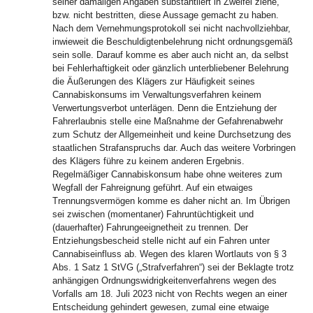
seiner damaligen Angaben substantiiert in Zweifel ziehe,
bzw. nicht bestritten, diese Aussage gemacht zu haben.
Nach dem Vernehmungsprotokoll sei nicht nachvollziehbar,
inwieweit die Beschuldigtenbelehrung nicht ordnungsgemäß
sein solle. Darauf komme es aber auch nicht an, da selbst
bei Fehlerhaftigkeit oder gänzlich unterbliebener Belehrung
die Äußerungen des Klägers zur Häufigkeit seines
Cannabiskonsums im Verwaltungsverfahren keinem
Verwertungsverbot unterlägen. Denn die Entziehung der
Fahrerlaubnis stelle eine Maßnahme der Gefahrenabwehr
zum Schutz der Allgemeinheit und keine Durchsetzung des
staatlichen Strafanspruchs dar. Auch das weitere Vorbringen
des Klägers führe zu keinem anderen Ergebnis.
Regelmäßiger Cannabiskonsum habe ohne weiteres zum
Wegfall der Fahreignung geführt. Auf ein etwaiges
Trennungsvermögen komme es daher nicht an. Im Übrigen
sei zwischen (momentaner) Fahruntüchtigkeit und
(dauerhafter) Fahrungeeignetheit zu trennen. Der
Entziehungsbescheid stelle nicht auf ein Fahren unter
Cannabiseinfluss ab. Wegen des klaren Wortlauts von § 3
Abs. 1 Satz 1 StVG („Strafverfahren“) sei der Beklagte trotz
anhängigen Ordnungswidrigkeitenverfahrens wegen des
Vorfalls am 18. Juli 2023 nicht von Rechts wegen an einer
Entscheidung gehindert gewesen, zumal eine etwaige