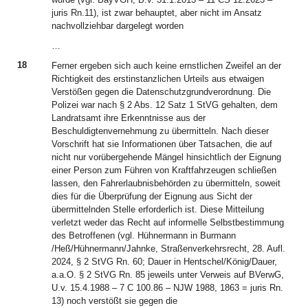
juris Rn.11), ist zwar behauptet, aber nicht im Ansatz
nachvollziehbar dargelegt worden
…
18
Ferner ergeben sich auch keine ernstlichen Zweifel an der
Richtigkeit des erstinstanzlichen Urteils aus etwaigen
Verstößen gegen die Datenschutzgrundverordnung. Die
Polizei war nach § 2 Abs. 12 Satz 1 StVG gehalten, dem
Landratsamt ihre Erkenntnisse aus der
Beschuldigtenvernehmung zu übermitteln. Nach dieser
Vorschrift hat sie Informationen über Tatsachen, die auf
nicht nur vorübergehende Mängel hinsichtlich der Eignung
einer Person zum Führen von Kraftfahrzeugen schließen
lassen, den Fahrerlaubnisbehörden zu übermitteln, soweit
dies für die Überprüfung der Eignung aus Sicht der
übermittelnden Stelle erforderlich ist. Diese Mitteilung
verletzt weder das Recht auf informelle Selbstbestimmung
des Betroffenen (vgl. Hühnermann in Burmann
/Heß/Hühnermann/Jahnke, Straßenverkehrsrecht, 28. Aufl.
2024, § 2 StVG Rn. 60; Dauer in Hentschel/König/Dauer,
a.a.O. § 2 StVG Rn. 85 jeweils unter Verweis auf BVerwG,
U.v. 15.4.1988 – 7 C 100.86 – NJW 1988, 1863 = juris Rn.
13) noch verstößt sie gegen die