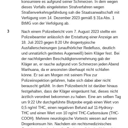
konsumiere es aufgrund seiner Schmerzen. In dem wegen
dieses Vorfalls eingeleiteten Strafverfahren wegen
Straßenverkehrsgefährdung sah die Staatsanwaltschaft mit
Verfügung vom 14. Dezember 2023 gemäß § 31a Abs. 1
BtMG von der Verfolgung ab.
3
Nach einem Polizeibericht vom 7. August 2023 stellte ein
Polizeibeamter anlässlich der Erstattung einer Anzeige am
18. Juli 2023 gegen 8:20 Uhr drogentypische
Ausfallerscheinungen (unaufhörlicher Redefluss, deutlich
und unnatürlich gerötetes Augenweiß) beim Kläger fest. Bei
der nachfolgenden Beschuldigtenvernehmung gab der
Kläger an, er rauche aufgrund von Schmerzen jeden Abend
Marihuana, da er ansonsten überhaupt nicht schlafen
könne. Er sei am Morgen mit seinem Pkw zur
Polizeiinspektion gefahren, habe sich dabei aber nicht
berauscht gefühlt. In dem Polizeibericht ist darüber hinaus
festgehalten, dass der Kläger eingeräumt hat, dieses nicht
ärztlich verordnet bekommen zu haben. Eine am selben Tag
um 9:22 Uhr durchgeführte Blutprobe ergab einen Wert von
0,5 ng/ml THC, einen negativen Befund auf 11-Hydroxy-
THC und einen Wert von 10 ng/ml THC-Carbonsäure (THC-
COOH). Mehrere neurologische Vortests wiesen auf einen
Drogenkonsum hin. Nachdem ein rechtsmedizinisches