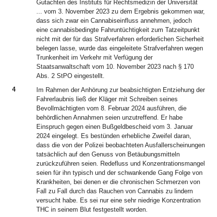
Gutachten des Instituts für Rechtsmedizin der Universität
... vom 3. November 2023 zu dem Ergebnis gekommen war,
dass sich zwar ein Cannabiseinfluss annehmen, jedoch
eine cannabisbedingte Fahruntüchtigkeit zum Tatzeitpunkt
nicht mit der für das Strafverfahren erforderlichen Sicherheit
belegen lasse, wurde das eingeleitete Strafverfahren wegen
Trunkenheit im Verkehr mit Verfügung der
Staatsanwaltschaft vom 10. November 2023 nach § 170
Abs. 2 StPO eingestellt.
4
Im Rahmen der Anhörung zur beabsichtigten Entziehung der
Fahrerlaubnis ließ der Kläger mit Schreiben seines
Bevollmächtigten vom 8. Februar 2024 ausführen, die
behördlichen Annahmen seien unzutreffend. Er habe
Einspruch gegen einen Bußgeldbescheid vom 3. Januar
2024 eingelegt. Es bestünden erhebliche Zweifel daran,
dass die von der Polizei beobachteten Ausfallerscheinungen
tatsächlich auf den Genuss von Betäubungsmitteln
zurückzuführen seien. Redefluss und Konzentrationsmangel
seien für ihn typisch und der schwankende Gang Folge von
Krankheiten, bei denen er die chronischen Schmerzen von
Fall zu Fall durch das Rauchen von Cannabis zu lindern
versucht habe. Es sei nur eine sehr niedrige Konzentration
THC in seinem Blut festgestellt worden.