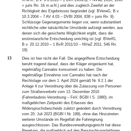
= juris Rn. 16 m.w.N.) und dies zugleich Zweifel an der
Richtigkeit des Ergebnisses begründet (vgl. BVerwG, B.v.
10.3.2004 – 7 AV 4.03 – DVBl 2004, 838 = juris Rn. 9).
Schlüssige Gegenargumente liegen vor, wenn substantiiert
rechtliche oder tatsächliche Umstände aufzeigt werden, aus
denen sich die gesicherte Möglichkeit ergibt, dass die
erstinstanzliche Entscheidung unrichtig ist (vgl. BVerfG,
B.v. 20.12.2010 – 1 BvR 2011/10 – NVwZ 2011, 546 Rn.
19).
13
Dies ist hier nicht der Fall. Die angegriffene Entscheidung
beruht tragend darauf, dass der Kläger eingeräumt hat,
regelmäßig Cannabis konsumiert zu haben. Die
regelmäßige Einnahme von Cannabis hat nach der
Rechtslage vor dem 1. April 2024 gemäß Nr. 9.2.1 der
Anlage 4 zur Verordnung über die Zulassung von Personen
zum Straßenverkehr vom 13. Dezember 2010
(Fahrerlaubnis-Verordnung – FeV, BGBl I S. 1980), im
maßgeblichen Zeitpunkt des Erlasses des
Widerspruchsbescheids zuletzt geändert durch Verordnung
vom 20. Juli 2023 (BGBl I Nr. 199), ohne das Hinzutreten
weiterer Umstände im Regelfall die Fahreignung
ausgeschlossen. Das Bundesverwaltungsgericht hat diese
Regelung, die maßgeblich auf den Begutachtungsleitlinien