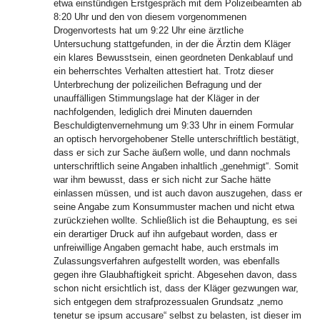
etwa einstündigen Erstgespräch mit dem Polizeibeamten ab
8:20 Uhr und den von diesem vorgenommenen
Drogenvortests hat um 9:22 Uhr eine ärztliche
Untersuchung stattgefunden, in der die Ärztin dem Kläger
ein klares Bewusstsein, einen geordneten Denkablauf und
ein beherrschtes Verhalten attestiert hat. Trotz dieser
Unterbrechung der polizeilichen Befragung und der
unauffälligen Stimmungslage hat der Kläger in der
nachfolgenden, lediglich drei Minuten dauernden
Beschuldigtenvernehmung um 9:33 Uhr in einem Formular
an optisch hervorgehobener Stelle unterschriftlich bestätigt,
dass er sich zur Sache äußern wolle, und dann nochmals
unterschriftlich seine Angaben inhaltlich „genehmigt“. Somit
war ihm bewusst, dass er sich nicht zur Sache hätte
einlassen müssen, und ist auch davon auszugehen, dass er
seine Angabe zum Konsummuster machen und nicht etwa
zurückziehen wollte. Schließlich ist die Behauptung, es sei
ein derartiger Druck auf ihn aufgebaut worden, dass er
unfreiwillige Angaben gemacht habe, auch erstmals im
Zulassungsverfahren aufgestellt worden, was ebenfalls
gegen ihre Glaubhaftigkeit spricht. Abgesehen davon, dass
schon nicht ersichtlich ist, dass der Kläger gezwungen war,
sich entgegen dem strafprozessualen Grundsatz „nemo
tenetur se ipsum accusare“ selbst zu belasten, ist dieser im