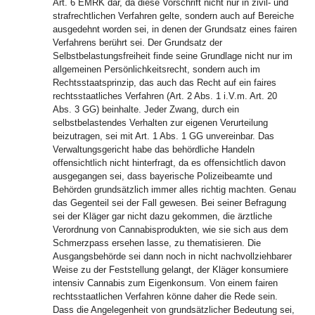
Art. 6 EMRK dar, da diese Vorschrift nicht nur in zivil- und
strafrechtlichen Verfahren gelte, sondern auch auf Bereiche
ausgedehnt worden sei, in denen der Grundsatz eines fairen
Verfahrens berührt sei. Der Grundsatz der
Selbstbelastungsfreiheit finde seine Grundlage nicht nur im
allgemeinen Persönlichkeitsrecht, sondern auch im
Rechtsstaatsprinzip, das auch das Recht auf ein faires
rechtsstaatliches Verfahren (Art. 2 Abs. 1 i.V.m. Art. 20
Abs. 3 GG) beinhalte. Jeder Zwang, durch ein
selbstbelastendes Verhalten zur eigenen Verurteilung
beizutragen, sei mit Art. 1 Abs. 1 GG unvereinbar. Das
Verwaltungsgericht habe das behördliche Handeln
offensichtlich nicht hinterfragt, da es offensichtlich davon
ausgegangen sei, dass bayerische Polizeibeamte und
Behörden grundsätzlich immer alles richtig machten. Genau
das Gegenteil sei der Fall gewesen. Bei seiner Befragung
sei der Kläger gar nicht dazu gekommen, die ärztliche
Verordnung von Cannabisprodukten, wie sie sich aus dem
Schmerzpass ersehen lasse, zu thematisieren. Die
Ausgangsbehörde sei dann noch in nicht nachvollziehbarer
Weise zu der Feststellung gelangt, der Kläger konsumiere
intensiv Cannabis zum Eigenkonsum. Von einem fairen
rechtsstaatlichen Verfahren könne daher die Rede sein.
Dass die Angelegenheit von grundsätzlicher Bedeutung sei,