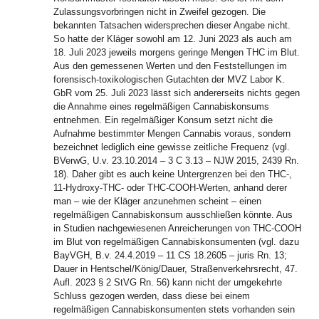
Zulassungsvorbringen nicht in Zweifel gezogen. Die
bekannten Tatsachen widersprechen dieser Angabe nicht.
So hatte der Kläger sowohl am 12. Juni 2023 als auch am
18. Juli 2023 jeweils morgens geringe Mengen THC im Blut.
Aus den gemessenen Werten und den Feststellungen im
forensisch-toxikologischen Gutachten der MVZ Labor K.
GbR vom 25. Juli 2023 lässt sich andererseits nichts gegen
die Annahme eines regelmäßigen Cannabiskonsums
entnehmen. Ein regelmäßiger Konsum setzt nicht die
Aufnahme bestimmter Mengen Cannabis voraus, sondern
bezeichnet lediglich eine gewisse zeitliche Frequenz (vgl.
BVerwG, U.v. 23.10.2014 – 3 C 3.13 – NJW 2015, 2439 Rn.
18). Daher gibt es auch keine Untergrenzen bei den THC-,
11-Hydroxy-THC- oder THC-COOH-Werten, anhand derer
man – wie der Kläger anzunehmen scheint – einen
regelmäßigen Cannabiskonsum ausschließen könnte. Aus
in Studien nachgewiesenen Anreicherungen von THC-COOH
im Blut von regelmäßigen Cannabiskonsumenten (vgl. dazu
BayVGH, B.v. 24.4.2019 – 11 CS 18.2605 – juris Rn. 13;
Dauer in Hentschel/König/Dauer, Straßenverkehrsrecht, 47.
Aufl. 2023 § 2 StVG Rn. 56) kann nicht der umgekehrte
Schluss gezogen werden, dass diese bei einem
regelmäßigen Cannabiskonsumenten stets vorhanden sein