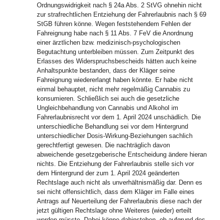
Ordnungswidrigkeit nach § 24a Abs. 2 StVG ohnehin nicht
zur strafrechtlichen Entziehung der Fahrerlaubnis nach § 69
StGB führen könne. Wegen feststehendem Fehlen der
Fahreignung habe nach § 11 Abs. 7 FeV die Anordnung
einer ärztlichen bzw. medizinisch-psychologischen
Begutachtung unterbleiben müssen. Zum Zeitpunkt des
Erlasses des Widerspruchsbescheids hätten auch keine
Anhaltspunkte bestanden, dass der Kläger seine
Fahreignung wiedererlangt haben könnte. Er habe nicht
einmal behauptet, nicht mehr regelmäßig Cannabis zu
konsumieren. Schließlich sei auch die gesetzliche
Ungleichbehandlung von Cannabis und Alkohol im
Fahrerlaubnisrecht vor dem 1. April 2024 unschädlich. Die
unterschiedliche Behandlung sei vor dem Hintergrund
unterschiedlicher Dosis-Wirkung-Beziehungen sachlich
gerechtfertigt gewesen. Die nachträglich davon
abweichende gesetzgeberische Entscheidung ändere hieran
nichts. Die Entziehung der Fahrerlaubnis stelle sich vor
dem Hintergrund der zum 1. April 2024 geänderten
Rechtslage auch nicht als unverhältnismäßig dar. Denn es
sei nicht offensichtlich, dass dem Kläger im Falle eines
Antrags auf Neuerteilung der Fahrerlaubnis diese nach der
jetzt gültigen Rechtslage ohne Weiteres (wieder) erteilt
werden müsste. Dabei könne dahinstehen, ob aufgrund des