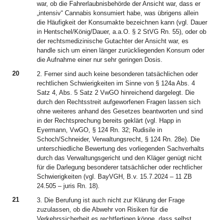
war, ob die Fahrerlaubnisbehörde der Ansicht war, dass er
„intensiv“ Cannabis konsumiert habe, was übrigens allein
die Häufigkeit der Konsumakte bezeichnen kann (vgl. Dauer
in Hentschel/König/Dauer, a.a.O. § 2 StVG Rn. 55), oder ob
der rechtsmedizinische Gutachter der Ansicht war, es
handle sich um einen länger zurückliegenden Konsum oder
die Aufnahme einer nur sehr geringen Dosis.
20
2. Ferner sind auch keine besonderen tatsächlichen oder
rechtlichen Schwierigkeiten im Sinne von § 124a Abs. 4
Satz 4, Abs. 5 Satz 2 VwGO hinreichend dargelegt. Die
durch den Rechtsstreit aufgeworfenen Fragen lassen sich
ohne weiteres anhand des Gesetzes beantworten und sind
in der Rechtsprechung bereits geklärt (vgl. Happ in
Eyermann, VwGO, § 124 Rn. 32; Rudisile in
Schoch/Schneider, Verwaltungsrecht, § 124 Rn. 28e). Die
unterschiedliche Bewertung des vorliegenden Sachverhalts
durch das Verwaltungsgericht und den Kläger genügt nicht
für die Darlegung besonderer tatsächlicher oder rechtlicher
Schwierigkeiten (vgl. BayVGH, B.v. 15.7.2024 – 11 ZB
24.505 – juris Rn. 18).
21
3. Die Berufung ist auch nicht zur Klärung der Frage
zuzulassen, ob die Abwehr von Risiken für die
Verkehrssicherheit es rechtfertigen könne, dass selbst