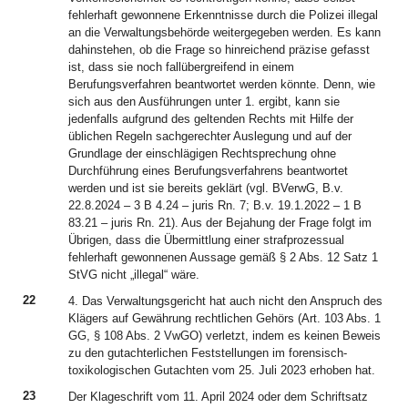
fehlerhaft gewonnene Erkenntnisse durch die Polizei illegal
an die Verwaltungsbehörde weitergegeben werden. Es kann
dahinstehen, ob die Frage so hinreichend präzise gefasst
ist, dass sie noch fallübergreifend in einem
Berufungsverfahren beantwortet werden könnte. Denn, wie
sich aus den Ausführungen unter 1. ergibt, kann sie
jedenfalls aufgrund des geltenden Rechts mit Hilfe der
üblichen Regeln sachgerechter Auslegung und auf der
Grundlage der einschlägigen Rechtsprechung ohne
Durchführung eines Berufungsverfahrens beantwortet
werden und ist sie bereits geklärt (vgl. BVerwG, B.v.
22.8.2024 – 3 B 4.24 – juris Rn. 7; B.v. 19.1.2022 – 1 B
83.21 – juris Rn. 21). Aus der Bejahung der Frage folgt im
Übrigen, dass die Übermittlung einer strafprozessual
fehlerhaft gewonnenen Aussage gemäß § 2 Abs. 12 Satz 1
StVG nicht „illegal“ wäre.
22
4. Das Verwaltungsgericht hat auch nicht den Anspruch des
Klägers auf Gewährung rechtlichen Gehörs (Art. 103 Abs. 1
GG, § 108 Abs. 2 VwGO) verletzt, indem es keinen Beweis
zu den gutachterlichen Feststellungen im forensisch-
toxikologischen Gutachten vom 25. Juli 2023 erhoben hat.
23
Der Klageschrift vom 11. April 2024 oder dem Schriftsatz