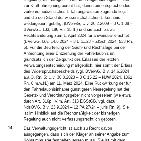
zur Kraftfahreignung beruht hat, denen ein entsprechendes
verkehrsmedizinisches Erfahrungswissen zugrunde liegt
und die den Stand der wissenschaftlichen Erkenntnis
wiedergeben, gebilligt (BVerwG, U.v. 26.2.2009 – 3 C 1.08 –
BVerwGE 133, 186 Rn. 15 ff.) und sie auch bis zur
Rechtsänderung zum 1. April 2024 für anwendbar erachtet
(BVerwG, B.v. 14.6.2024 – 3 B 11.23 – ZfSch 2024, 533 Rn.
5). Für die Beurteilung der Sach- und Rechtslage bei der
Anfechtung einer Entziehung der Fahrerlaubnis ist
grundsätzlich der Zeitpunkt des Erlasses der letzten
Verwaltungsentscheidung maßgeblich, hier somit der Erlass
des Widerspruchsbescheids (vgl. BVerwG, B.v. 14.6.2024
a.a.O. Rn. 5; U.v. 30.8.2023 – 3 C 15.22 – NJW 2024, 1361
Rn. 8 m.w.N.) am 11. März 2024. Eine Rückwirkung der für
den Fahrerlaubnisinhaber günstigeren Neuregelung hat der
Gesetz- und Verordnungsgeber nicht vorgesehen (wie etwa
durch Art. 316p i.V.m. Art. 313 EGStGB, vgl. dazu
NdsOVG, B.v. 23.9.2024 – 12 PA 27/24 – juris Rn. 9). Sie
ist im Hinblick auf die Rechtmäßigkeit der bisherigen
Regelung auch nicht verfassungsrechtlich geboten.
14
Das Verwaltungsgericht ist auch zu Recht davon
ausgegangen, dass sich der Kläger an seiner Angabe zum
Konsummuster festhalten lassen muss. Sie ist mit dem