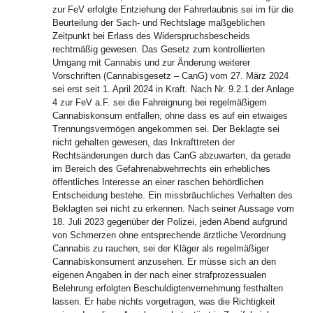
zur FeV erfolgte Entziehung der Fahrerlaubnis sei im für die
Beurteilung der Sach- und Rechtslage maßgeblichen
Zeitpunkt bei Erlass des Widerspruchsbescheids
rechtmäßig gewesen. Das Gesetz zum kontrollierten
Umgang mit Cannabis und zur Änderung weiterer
Vorschriften (Cannabisgesetz – CanG) vom 27. März 2024
sei erst seit 1. April 2024 in Kraft. Nach Nr. 9.2.1 der Anlage
4 zur FeV a.F. sei die Fahreignung bei regelmäßigem
Cannabiskonsum entfallen, ohne dass es auf ein etwaiges
Trennungsvermögen angekommen sei. Der Beklagte sei
nicht gehalten gewesen, das Inkrafttreten der
Rechtsänderungen durch das CanG abzuwarten, da gerade
im Bereich des Gefahrenabwehrrechts ein erhebliches
öffentliches Interesse an einer raschen behördlichen
Entscheidung bestehe. Ein missbräuchliches Verhalten des
Beklagten sei nicht zu erkennen. Nach seiner Aussage vom
18. Juli 2023 gegenüber der Polizei, jeden Abend aufgrund
von Schmerzen ohne entsprechende ärztliche Verordnung
Cannabis zu rauchen, sei der Kläger als regelmäßiger
Cannabiskonsument anzusehen. Er müsse sich an den
eigenen Angaben in der nach einer strafprozessualen
Belehrung erfolgten Beschuldigtenvernehmung festhalten
lassen. Er habe nichts vorgetragen, was die Richtigkeit