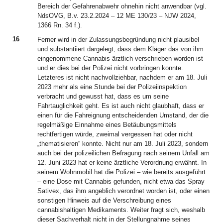
Bereich der Gefahrenabwehr ohnehin nicht anwendbar (vgl.
NdsOVG, B.v. 23.2.2024 – 12 ME 130/23 – NJW 2024,
1366 Rn. 34 f.).
16
Ferner wird in der Zulassungsbegründung nicht plausibel
und substantiiert dargelegt, dass dem Kläger das von ihm
eingenommene Cannabis ärztlich verschrieben worden ist
und er dies bei der Polizei nicht vorbringen konnte.
Letzteres ist nicht nachvollziehbar, nachdem er am 18. Juli
2023 mehr als eine Stunde bei der Polizeiinspektion
verbracht und gewusst hat, dass es um seine
Fahrtauglichkeit geht. Es ist auch nicht glaubhaft, dass er
einen für die Fahreignung entscheidenden Umstand, der die
regelmäßige Einnahme eines Betäubungsmittels
rechtfertigen würde, zweimal vergessen hat oder nicht
„thematisieren“ konnte. Nicht nur am 18. Juli 2023, sondern
auch bei der polizeilichen Befragung nach seinem Unfall am
12. Juni 2023 hat er keine ärztliche Verordnung erwähnt. In
seinem Wohnmobil hat die Polizei – wie bereits ausgeführt
– eine Dose mit Cannabis gefunden, nicht etwa das Spray
Sativex, das ihm angeblich verordnet worden ist, oder einen
sonstigen Hinweis auf die Verschreibung eines
cannabishaltigen Medikaments. Weiter fragt sich, weshalb
dieser Sachverhalt nicht in der Stellungnahme seines