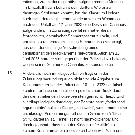
müssten, zumal die regelmäßig aufgenommenen Mengen
im Einzelfall kaum bekannt sein dürften. Wie er zu
derartigen Schlüssen kommt, hat der Kläger im Übrigen
auch nicht dargelegt. Ferner wurde in seinem Wohnmobil
nach dem Unfall am 12. Juni 2023 eine Dosis mit Cannabis
aufgefunden. Im Zulassungsverfahren hat er daran
festgehalten, chronischer Schmerzpatient zu sein, und –
um dies zu untermauern – einen Schmerzpass vorgelegt,
aus dem die einmalige Verschreibung eines
cannabishaltigen Medikaments hervorgeht. Auch am 12.
Juni 2023 hatte er sich gegenüber der Polizei dazu bekannt,
wegen seiner Schmerzen Cannabis zu konsumieren.
15
Anders als noch im Klageverfahren trägt er in der
Zulassungsbegründung auch nicht vor, die Angabe zum
Konsummuster bei der Polizei am 18. Juli 2023 sei falsch,
sondern, er habe sie unter dem psychischen Druck durch
den diensthabenden Polizeibeamten gemacht. Hierzu wird
allerdings lediglich dargelegt, der Beamte habe „fortlaufend
argumentativ“ auf den Kläger „eingewirkt“, womit noch keine
unzulässige Vernehmungsmethode im Sinne von § 136a
StPO dargetan ist. Ferner ist nicht nachvollziehbar und
damit glaubhaft, dass sich der Kläger „unfreiwillig“ zu
seinem Konsummuster eingelassen haben will. Nach dem