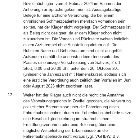
Bevollmächtigten vom 8. Februar 2024 im Rahmen der
Anhörung zur Sprache gekommen ist. Aussagekräftige
Belege für eine ärztliche Verordnung, die bei einem
chronischen Schmerzpatienten mehrfach vorhanden sein
sollten, hat der Kläger nicht vorgelegt. Der Schmerzpass ist
als Beleg nicht geeignet, da er dem Kläger schon nicht
zuzuordnen ist. Die Vorder- und Rückseite weisen lediglich
einem Arztstempel ohne Ausstellungsdatum auf. Die
Rubriken Name und Geburtsdatum sind nicht ausgefüllt.
Außerdem enthält die ansonsten leere Innenseite des
Passes eine einzige Verschreibung von Sativex, 2 x 1
Stoß, 8:00 und 20:00 Uhr, unter dem 26. Oktober 20…
(unleserliche Jahreszahl) mit Namenskürzel, sodass sich
eine ärztliche Verordnung auch zeitlich den Vorfällen im Juni
oder August 2023 nicht zuordnen lässt.
17
Weiter hat der Kläger auch nicht die rechtliche Annahme
des Verwaltungsgerichts in Zweifel gezogen, die Verwertung
polizeilicher Erkenntnisse über die Fahreignung eines
Fahrerlaubnisinhabers durch die Fahrerlaubnisbehörde setze
eine Beschuldigtenbelehrung im strafrechtlichen
Ermittlungsverfahren oder eine Belehrung über eine
mögliche Weiterleitung der Erkenntnisse an die
Fahrerlaubnisbehörde nicht voraus (vgl. VGHBW, B.v.