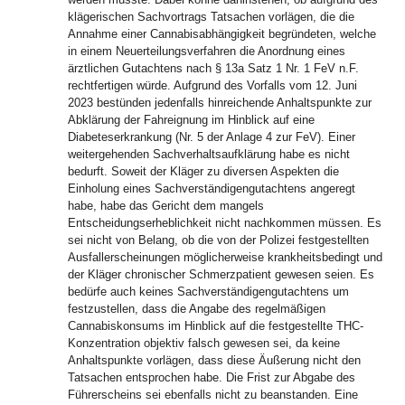
klägerischen Sachvortrags Tatsachen vorlägen, die die
Annahme einer Cannabisabhängigkeit begründeten, welche
in einem Neuerteilungsverfahren die Anordnung eines
ärztlichen Gutachtens nach § 13a Satz 1 Nr. 1 FeV n.F.
rechtfertigen würde. Aufgrund des Vorfalls vom 12. Juni
2023 bestünden jedenfalls hinreichende Anhaltspunkte zur
Abklärung der Fahreignung im Hinblick auf eine
Diabeteserkrankung (Nr. 5 der Anlage 4 zur FeV). Einer
weitergehenden Sachverhaltsaufklärung habe es nicht
bedurft. Soweit der Kläger zu diversen Aspekten die
Einholung eines Sachverständigengutachtens angeregt
habe, habe das Gericht dem mangels
Entscheidungserheblichkeit nicht nachkommen müssen. Es
sei nicht von Belang, ob die von der Polizei festgestellten
Ausfallerscheinungen möglicherweise krankheitsbedingt und
der Kläger chronischer Schmerzpatient gewesen seien. Es
bedürfe auch keines Sachverständigengutachtens um
festzustellen, dass die Angabe des regelmäßigen
Cannabiskonsums im Hinblick auf die festgestellte THC-
Konzentration objektiv falsch gewesen sei, da keine
Anhaltspunkte vorlägen, dass diese Äußerung nicht den
Tatsachen entsprochen habe. Die Frist zur Abgabe des
Führerscheins sei ebenfalls nicht zu beanstanden. Eine