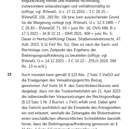
Begutachtung formell und materiell rechtmäßig,
insbesondere anlassbezogen und verhältnismäßig ist
(stRspr, vgl. BVerwG, U.v. 17.11.2016 – 3 C 20.15 –
BVerwGE 156, 293 Rn. 19) bzw. kein ausreichender Grund
für die Weigerung vorliegt (vgl. BVerwG, U.v. 12.3.1985 – 7
C 26.83 – BVerwGE 71, 93 = juris Rn. 16; OVG NW, B.v.
17.3.2021 – 16 B 22.21 – DAR 2021, 409 = juris Rn. 5;
Dauer in Hentschel/König/ Dauer, Straßenverkehrsrecht, 47.
Aufl. 2023, § 11 FeV Rn. 51). Dies ist nach der Sach- und
Rechtslage zum Zeitpunkt des Ergehens der
Beibringungsaufforderung zu beurteilen (stRspr, vgl.
BVerwG, U.v. 14.12.2023 – 3 C 10.22 – ZfSch 2024, 294
Rn. 13 m.w.N.).
19
Auch insoweit kann gemäß § 122 Abs. 2 Satz 3 VwGO auf
die Erwägungen des Verwaltungsgerichts Bezug
genommen. Auf Seite 16 ff. des Gerichtsbeschlusses wird
dargelegt, dass mit der Trunkenheitsfahrt am 21. April 2023
die tatbestandlichen Voraussetzungen der Rechtsgrundlage
(§ 13 Satz 1 Nr. 2 Buchst. c FeV) erfüllt sind. Dabei geht
das Gericht ausführlich auf die Einwände des Antragstellers
ein und erläutert, weshalb die Zeitangabe der Blutentnahme
einen unschädlichen offensichtlichen Schreibfehler darstellt,
ferner, dass die Beibringungsaufforderung gemessen an §