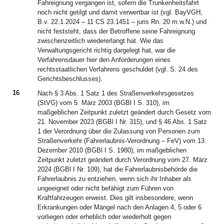
Fahreignung vergangen ist, sofern die Trunkenheitsfahrt
noch nicht getilgt und damit verwertbar ist (vgl. BayVGH,
B.v. 22.1.2024 – 11 CS 23.1451 – juris Rn. 20 m.w.N.) und
nicht feststeht, dass der Betroffene seine Fahreignung
zwischenzeitlich wiedererlangt hat. Wie das
Verwaltungsgericht richtig dargelegt hat, war die
Verfahrensdauer hier den Anforderungen eines
rechtsstaatlichen Verfahrens geschuldet (vgl. S. 24 des
Gerichtsbeschlusses).
16
Nach § 3 Abs. 1 Satz 1 des Straßenverkehrsgesetzes
(StVG) vom 5. März 2003 (BGBl I S. 310), im
maßgeblichen Zeitpunkt zuletzt geändert durch Gesetz vom
21. November 2023 (BGBl I Nr. 315), und § 46 Abs. 1 Satz
1 der Verordnung über die Zulassung von Personen zum
Straßenverkehr (Fahrerlaubnis-Verordnung – FeV) vom 13.
Dezember 2010 (BGBl I S. 1980), im maßgeblichen
Zeitpunkt zuletzt geändert durch Verordnung vom 27. März
2024 (BGBl I Nr. 109), hat die Fahrerlaubnisbehörde die
Fahrerlaubnis zu entziehen, wenn sich ihr Inhaber als
ungeeignet oder nicht befähigt zum Führen von
Kraftfahrzeugen erweist. Dies gilt insbesondere, wenn
Erkrankungen oder Mängel nach den Anlagen 4, 5 oder 6
vorliegen oder erheblich oder wiederholt gegen