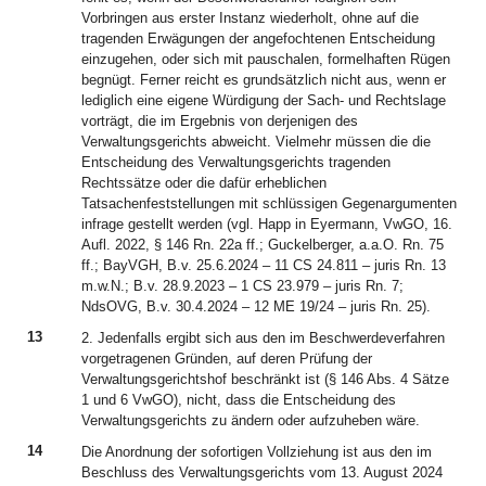
Vorbringen aus erster Instanz wiederholt, ohne auf die
tragenden Erwägungen der angefochtenen Entscheidung
einzugehen, oder sich mit pauschalen, formelhaften Rügen
begnügt. Ferner reicht es grundsätzlich nicht aus, wenn er
lediglich eine eigene Würdigung der Sach- und Rechtslage
vorträgt, die im Ergebnis von derjenigen des
Verwaltungsgerichts abweicht. Vielmehr müssen die die
Entscheidung des Verwaltungsgerichts tragenden
Rechtssätze oder die dafür erheblichen
Tatsachenfeststellungen mit schlüssigen Gegenargumenten
infrage gestellt werden (vgl. Happ in Eyermann, VwGO, 16.
Aufl. 2022, § 146 Rn. 22a ff.; Guckelberger, a.a.O. Rn. 75
ff.; BayVGH, B.v. 25.6.2024 – 11 CS 24.811 – juris Rn. 13
m.w.N.; B.v. 28.9.2023 – 1 CS 23.979 – juris Rn. 7;
NdsOVG, B.v. 30.4.2024 – 12 ME 19/24 – juris Rn. 25).
13
2. Jedenfalls ergibt sich aus den im Beschwerdeverfahren
vorgetragenen Gründen, auf deren Prüfung der
Verwaltungsgerichtshof beschränkt ist (§ 146 Abs. 4 Sätze
1 und 6 VwGO), nicht, dass die Entscheidung des
Verwaltungsgerichts zu ändern oder aufzuheben wäre.
14
Die Anordnung der sofortigen Vollziehung ist aus den im
Beschluss des Verwaltungsgerichts vom 13. August 2024