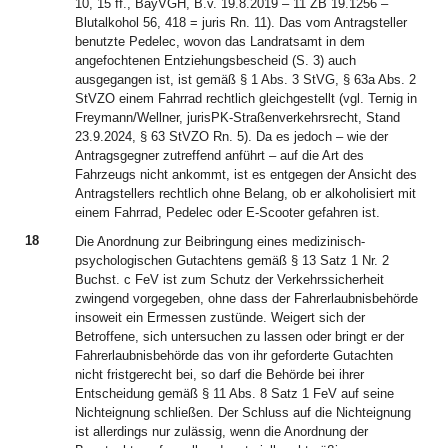
10, 15 ff., BayVGH, B.v. 19.8.2019 – 11 ZB 19.1256 –
Blutalkohol 56, 418 = juris Rn. 11). Das vom Antragsteller
benutzte Pedelec, wovon das Landratsamt in dem
angefochtenen Entziehungsbescheid (S. 3) auch
ausgegangen ist, ist gemäß § 1 Abs. 3 StVG, § 63a Abs. 2
StVZO einem Fahrrad rechtlich gleichgestellt (vgl. Ternig in
Freymann/Wellner, jurisPK-Straßenverkehrsrecht, Stand
23.9.2024, § 63 StVZO Rn. 5). Da es jedoch – wie der
Antragsgegner zutreffend anführt – auf die Art des
Fahrzeugs nicht ankommt, ist es entgegen der Ansicht des
Antragstellers rechtlich ohne Belang, ob er alkoholisiert mit
einem Fahrrad, Pedelec oder E-Scooter gefahren ist.
18
Die Anordnung zur Beibringung eines medizinisch-
psychologischen Gutachtens gemäß § 13 Satz 1 Nr. 2
Buchst. c FeV ist zum Schutz der Verkehrssicherheit
zwingend vorgegeben, ohne dass der Fahrerlaubnisbehörde
insoweit ein Ermessen zustünde. Weigert sich der
Betroffene, sich untersuchen zu lassen oder bringt er der
Fahrerlaubnisbehörde das von ihr geforderte Gutachten
nicht fristgerecht bei, so darf die Behörde bei ihrer
Entscheidung gemäß § 11 Abs. 8 Satz 1 FeV auf seine
Nichteignung schließen. Der Schluss auf die Nichteignung
ist allerdings nur zulässig, wenn die Anordnung der