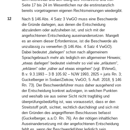
Seite 17 bis 24 im Wesentlichen nur die erstinstanzlich
bereits vorgetragenen eigenen Rechtsmeinungen wiedergibt.
12
Nach § 146 Abs. 4 Satz 3 VwGO muss eine Beschwerde
die Gründe darlegen, aus denen die Entscheidung
abzuändern oder aufzuheben ist, und sich mit der
angefochtenen Entscheidung auseinandersetzen. Mangelt
es an einem dieser Erfordernisse, ist die Beschwerde als
unzulässig zu verwerfen (§ 146 Abs. 4 Satz 4 VwGO).
Dabei bedeutet „darlegen“ schon nach allgemeinem
Sprachgebrauch mehr als lediglich ein allgemeiner Hinweis;
„etwas darlegen“ bedeutet vielmehr so viel wie „erläutern“,
„erklären“ oder „näher auf etwas eingehen“ (vgl. BVerwG,
B.v. 9.3.1993 – 3 B 105.92 – NJW 1993, 2825 = juris Rn. 3;
Guckelberger in Sodan/Ziekow, VwGO, 5. Aufl. 2018, § 146
Rn. 73). Der Beschwerdeführer muss daher ausgehend von
der Entscheidung konkret aufzeigen, in welchen Punkten
und weshalb sie aus seiner Sicht nicht tragfähig und
überprüfungsbedürftig ist, was voraussetzt, dass er den
Streitstoff prüft, sichtet, rechtlich durchdringt und sich mit
den Gründen des angegriffenen Beschlusses befasst
(Guckelberger, a.a.O. Rn. 76). An der nötigen inhaltlichen
Auseinandersetzung mit der angefochtenen Entscheidung
fehlt es, wenn der Beschwerdeführer lediglich sein