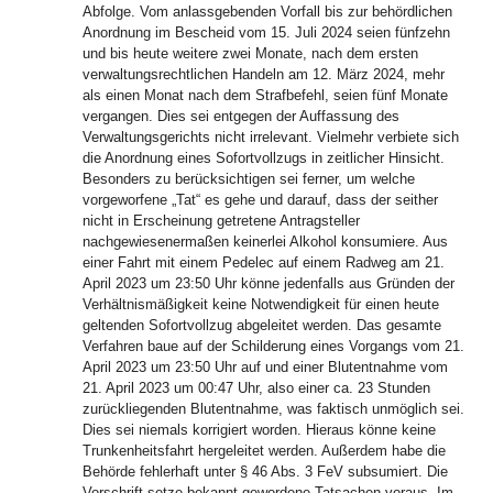
Abfolge. Vom anlassgebenden Vorfall bis zur behördlichen
Anordnung im Bescheid vom 15. Juli 2024 seien fünfzehn
und bis heute weitere zwei Monate, nach dem ersten
verwaltungsrechtlichen Handeln am 12. März 2024, mehr
als einen Monat nach dem Strafbefehl, seien fünf Monate
vergangen. Dies sei entgegen der Auffassung des
Verwaltungsgerichts nicht irrelevant. Vielmehr verbiete sich
die Anordnung eines Sofortvollzugs in zeitlicher Hinsicht.
Besonders zu berücksichtigen sei ferner, um welche
vorgeworfene „Tat“ es gehe und darauf, dass der seither
nicht in Erscheinung getretene Antragsteller
nachgewiesenermaßen keinerlei Alkohol konsumiere. Aus
einer Fahrt mit einem Pedelec auf einem Radweg am 21.
April 2023 um 23:50 Uhr könne jedenfalls aus Gründen der
Verhältnismäßigkeit keine Notwendigkeit für einen heute
geltenden Sofortvollzug abgeleitet werden. Das gesamte
Verfahren baue auf der Schilderung eines Vorgangs vom 21.
April 2023 um 23:50 Uhr auf und einer Blutentnahme vom
21. April 2023 um 00:47 Uhr, also einer ca. 23 Stunden
zurückliegenden Blutentnahme, was faktisch unmöglich sei.
Dies sei niemals korrigiert worden. Hieraus könne keine
Trunkenheitsfahrt hergeleitet werden. Außerdem habe die
Behörde fehlerhaft unter § 46 Abs. 3 FeV subsumiert. Die
Vorschrift setze bekannt gewordene Tatsachen voraus. Im