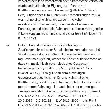
verkehrsrechtliche Vorschriften oder Strafgesetze verstoßen
wurde und dadurch die Eignung zum Führen von
Kraftfahrzeugen ausgeschlossen ist (§ 46 Abs. 1 Satz 2
FeV). Ungeeignet zum Führen von Kraftfahrzeugen ist u.a.,
wer – ohne alkoholabhängig zu sein – Alkohol
missbräuchlich konsumiert, indem er das Führen von
Fahrzeugen und einen die Fahrsicherheit beeinträchtigenden
Alkoholkonsum nicht hinreichend sicher trennt (Anlage 4 Nr.
8.1 zur FeV).
17
Hat ein Fahrerlaubnisinhaber ein Fahrzeug im
Straßenverkehr bei einer Blutalkoholkonzentration von 1,6
‰ oder mehr oder einer Atemalkoholkonzentration von 0,8
mg/l oder mehr geführt, ordnet die Fahrerlaubnisbehörde an,
dass ein medizinisch-psychologisches Gutachten
beizubringen ist (§ 46 Abs. 3 i.V.m. § 13 Satz 1 Nr. 2
Buchst. c FeV). Dies gilt nach dem eindeutigen
Gesetzeswortlaut nicht nur für eine Fahrt mit einem
Kraftfahrzeug, sondern auch für eine Fahrt mit einem nicht
motorisierten Fahrzeug, also auch bei einer erstmaligen
Trunkenheitsfahrt mit einem Fahrrad (stRspr, vgl. BVerwG,
U.v. 4.12.2020 – 3 C 5.20 – BVerwGE 171, 1 Rn. 19; B.v.
20.6.2013 – 3 B 102.12 – NJW 2013, 2696 = juris Rn. 7;
U.v. 21.5.2008 – 3 C 32.07 – BVerwGE 131, 163 = juris Rn.