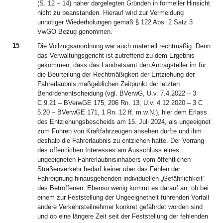
(S. 12 – 14) näher dargelegten Gründen in formeller Hinsicht
nicht zu beanstanden. Hierauf wird zur Vermeidung
unnötiger Wiederholungen gemäß § 122 Abs. 2 Satz 3
VwGO Bezug genommen.
15
Die Vollzugsanordnung war auch materiell rechtmäßig. Denn
das Verwaltungsgericht ist zutreffend zu dem Ergebnis
gekommen, dass das Landratsamt den Antragsteller im für
die Beurteilung der Rechtmäßigkeit der Entziehung der
Fahrerlaubnis maßgeblichen Zeitpunkt der letzten
Behördenentscheidung (vgl. BVerwG, U.v. 7.4.2022 – 3
C 9.21 – BVerwGE 175, 206 Rn. 13; U.v. 4.12.2020 – 3 C
5.20 – BVerwGE 171, 1 Rn. 12 ff. m.w.N.), hier dem Erlass
des Entziehungsbescheids am 15. Juli 2024, als ungeeignet
zum Führen von Kraftfahrzeugen ansehen durfte und ihm
deshalb die Fahrerlaubnis zu entziehen hatte. Der Vorrang
des öffentlichen Interesses am Ausschluss eines
ungeeigneten Fahrerlaubnisinhabers vom öffentlichen
Straßenverkehr bedarf keiner über das Fehlen der
Fahreignung hinausgehenden individuellen „Gefährlichkeit“
des Betroffenen. Ebenso wenig kommt es darauf an, ob bei
einem zur Feststellung der Ungeeignetheit führenden Vorfall
andere Verkehrsteilnehmer konkret gefährdet worden sind
und ob eine längere Zeit seit der Feststellung der fehlenden