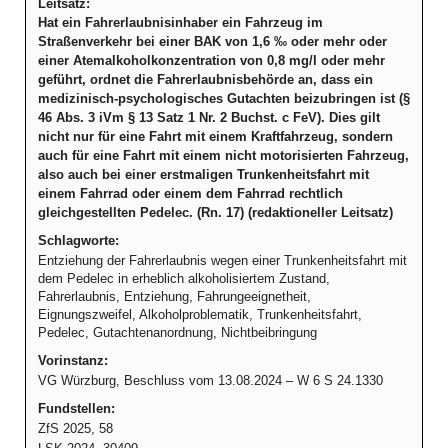
Leitsatz:
Hat ein Fahrerlaubnisinhaber ein Fahrzeug im
Straßenverkehr bei einer BAK von 1,6 ‰ oder mehr oder
einer Atemalkoholkonzentration von 0,8 mg/l oder mehr
geführt, ordnet die Fahrerlaubnisbehörde an, dass ein
medizinisch-psychologisches Gutachten beizubringen ist (§
46 Abs. 3 iVm § 13 Satz 1 Nr. 2 Buchst. c FeV). Dies gilt
nicht nur für eine Fahrt mit einem Kraftfahrzeug, sondern
auch für eine Fahrt mit einem nicht motorisierten Fahrzeug,
also auch bei einer erstmaligen Trunkenheitsfahrt mit
einem Fahrrad oder einem dem Fahrrad rechtlich
gleichgestellten Pedelec. (Rn. 17) (redaktioneller Leitsatz)
Schlagworte:
Entziehung der Fahrerlaubnis wegen einer Trunkenheitsfahrt mit
dem Pedelec in erheblich alkoholisiertem Zustand,
Fahrerlaubnis, Entziehung, Fahrungeeignetheit,
Eignungszweifel, Alkoholproblematik, Trunkenheitsfahrt,
Pedelec, Gutachtenanordnung, Nichtbeibringung
Vorinstanz:
VG Würzburg, Beschluss vom 13.08.2024 – W 6 S 24.1330
Fundstellen:
ZfS 2025, 58