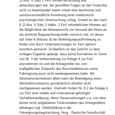
11 Abs. 6 Satz 2 FeV formell rechtmäßig und
anlassbezogen war, die gestellten Fragen an den Gutachter
nicht zu beanstanden waren sowie eine bestimmte und
unmissverständliche Anordnung einer medizinisch-
psychologischen Untersuchung vorlag. Soweit es den nach
§ 11 Abs. 6 Satz 2 Halbs. 2 FeV erforderlichen Hinweis auf
die Möglichkeit der Akteneinsicht vor Versand der Akten an
die amtliche Begutachtungsstelle vermisst hat, ist dieser
auf Seite 4 (Absatz 6) der Beibringungsaufforderung zu
finden und durch Unterstreichungen im Text optisch
kenntlich gemacht. Schließlich ist das Gericht zu dem
richtigen Ergebnis gelangt, dass keine Ausnahme im Sinne
von Nr. 3 der Vorbemerkung zur Anlage 4 zur FeV
anzunehmen ist und der Antragsteller bis zum
maßgeblichen Zeitpunkt des Bescheiderlasses seine
Fahreignung auch nicht wiedergewonnen hatte. Mit
Abstinenznachweisen allein kann die Beendigung eines
Alkoholmissbrauchs grundsätzlich ohnehin nicht
nachgewiesen werden. Vielmehr fordert Nr. 8.2 der Anlage 4
zur FeV eine stabile und motivational gefestigte
Verhaltensänderung, deren Voraussetzungen u.a. von dem
bisher nicht aufgeklärten Trinkverhalten des Antragstellers
abhängen (vgl. Urteilsbildung in der
Fahreignungsbegutachtung, Hrsg.: Deutsche Gesellschaft