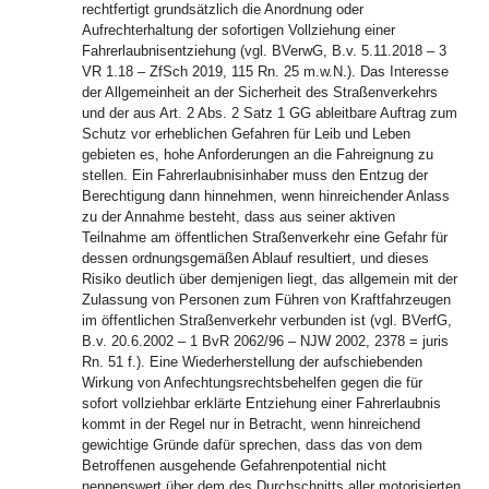
rechtfertigt grundsätzlich die Anordnung oder
Aufrechterhaltung der sofortigen Vollziehung einer
Fahrerlaubnisentziehung (vgl. BVerwG, B.v. 5.11.2018 – 3
VR 1.18 – ZfSch 2019, 115 Rn. 25 m.w.N.). Das Interesse
der Allgemeinheit an der Sicherheit des Straßenverkehrs
und der aus Art. 2 Abs. 2 Satz 1 GG ableitbare Auftrag zum
Schutz vor erheblichen Gefahren für Leib und Leben
gebieten es, hohe Anforderungen an die Fahreignung zu
stellen. Ein Fahrerlaubnisinhaber muss den Entzug der
Berechtigung dann hinnehmen, wenn hinreichender Anlass
zu der Annahme besteht, dass aus seiner aktiven
Teilnahme am öffentlichen Straßenverkehr eine Gefahr für
dessen ordnungsgemäßen Ablauf resultiert, und dieses
Risiko deutlich über demjenigen liegt, das allgemein mit der
Zulassung von Personen zum Führen von Kraftfahrzeugen
im öffentlichen Straßenverkehr verbunden ist (vgl. BVerfG,
B.v. 20.6.2002 – 1 BvR 2062/96 – NJW 2002, 2378 = juris
Rn. 51 f.). Eine Wiederherstellung der aufschiebenden
Wirkung von Anfechtungsrechtsbehelfen gegen die für
sofort vollziehbar erklärte Entziehung einer Fahrerlaubnis
kommt in der Regel nur in Betracht, wenn hinreichend
gewichtige Gründe dafür sprechen, dass das von dem
Betroffenen ausgehende Gefahrenpotential nicht
nennenswert über dem des Durchschnitts aller motorisierten