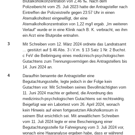
Blutalkoholkonzentration von 2,46 ‰. Nach dem
Polizeibericht vom 25. Juli 2023 hatte der Antragsteller nach
Eintreffen der Polizeistreife gegen 23:57 Uhr in einen
Atemalkoholtest eingewilligt, der eine
Atemalkoholkonzentration von 1,22 mg/l ergab. „Im weiteren
Verlauf“ wurde er in eine Klinik nach B. K. verbracht, wo ihm
ein Arzt eine Blutprobe entnahm.
3
Mit Schreiben vom 12. März 2024 ordnete das Landratsamt
... gestützt auf § 46 Abs. 3 i.V.m. § 13 Satz 1 Nr. 2 Buchst.
c FeV die Beibringung eines medizinisch-psychologischen
Gutachtens zum Trennungsvermögen des Antragstellers bis
14. Juni 2024 an.
4
Daraufhin benannte der Antragsteller eine
Begutachtungsstelle, legte jedoch in der Folge kein
Gutachten vor. Mit Schreiben seines Bevollmächtigten vom
11. Juni 2024 machte er geltend, die Anordnung des
medizinisch-psychologischen Gutachtens sei rechtswidrig.
Beigefügt war ein Labortest vom 26. April 2024, wonach
kein Hinweis auf einen fortgesetzten Alkoholkonsum in
seinem Blut ersichtlich sei. Mit anwaltlichem Schreiben
vom 11. Juli 2024 legte er eine Bescheinigung einer
Begutachtungsstelle für Fahreignung vom 3. Juli 2024 vor,
wonach eine Haaranalyse ergeben habe, dass er während