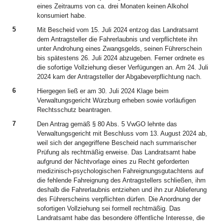
eines Zeitraums von ca. drei Monaten keinen Alkohol
konsumiert habe.
5
Mit Bescheid vom 15. Juli 2024 entzog das Landratsamt
dem Antragsteller die Fahrerlaubnis und verpflichtete ihn
unter Androhung eines Zwangsgelds, seinen Führerschein
bis spätestens 26. Juli 2024 abzugeben. Ferner ordnete es
die sofortige Vollziehung dieser Verfügungen an. Am 24. Juli
2024 kam der Antragsteller der Abgabeverpflichtung nach.
6
Hiergegen ließ er am 30. Juli 2024 Klage beim
Verwaltungsgericht Würzburg erheben sowie vorläufigen
Rechtsschutz beantragen.
7
Den Antrag gemäß § 80 Abs. 5 VwGO lehnte das Verwaltungsgericht mit Beschluss vom 13. August 2024 ab, weil sich der angegriffene Bescheid nach summarischer Prüfung als rechtmäßig erweise. Das Landratsamt habe aufgrund der Nichtvorlage eines zu Recht geforderten medizinisch-psychologischen Fahreignungsgutachtens auf die fehlende Fahreignung des Antragstellers schließen, ihm deshalb die Fahrerlaubnis entziehen und ihn zur Ablieferung des Führerscheins verpflichten dürfen. Die Anordnung der sofortigen Vollziehung sei formell rechtmäßig. Das Landratsamt habe das besondere öffentliche Interesse, die Teilnahme des Antragstellers am Straßenverkehr sofort zu unterbinden, mit seiner Nichteignung bzw. erheblichen Eignungszweifeln und der damit einhergehenden Gefährdung des Straßenverkehrs begründet und jenes mit seinen persönlichen Interessen abgewogen. Ferner habe es darauf abgestellt, dass durch den Führerschein der Anschein erweckt werden könne, dass die damit verbundene Fahrerlaubnis weiterbestehe. Unschädlich sei, dass die Begründung bereits unter der Überschrift „Zu Nummer 2“ erfolge. Maßgeblich sei allein, dass eine einzelfallbezogene Begründung vorhanden und deren vom Gesetzgeber bezweckter Warnfunktion Rechnung getragen worden sei. Die Vollzugsanordnung sei auch materiell rechtmäßig. Die Fahrerlaubnisbehörde habe die Beibringungsanordnung – ohne dass ihr insoweit Ermessen zugestanden habe – zutreffend auf § 46 Abs. 3 i.V.m. § 13 Satz 1 Nr. 2 lit. c FeV gestützt. Unter den Tatbestand falle auch die erstmalige Fahrt mit einem Fahrrad, denn die Teilnahme am Straßenverkehr in erheblich alkoholisiertem Zustand stelle mit jedem Fahrzeug eine gravierende Gefahr für die Sicherheit des Straßenverkehrs dar, was auch für Fahrten mit einem Fahrrad mit elektrischer Trethilfe (sog. Pedelec) im Sinne des § 63a Abs. 2 StVZO gelte. Es komme nicht darauf an, dass der wiederholt angeführte Beschluss des Oberlandesgerichts Karlsruhe (B.v. 14.7.2020 – 2 Rv 35 Ss 175/20 – NJOZ 2021, 814 Rn.11) bei der Frage, ob eine absolute Fahruntüchtigkeit gegeben sei, lediglich bei einer Blutalkoholkonzentration unterhalb von 1,6 ‰ zwischen Fahrrädern (inklusive Pedelecs) und E-Scootern differenziere. Die Trunkenheitsfahrt stehe fest, auch wenn im Strafbefehl vom 17. August 2023 als Zeitpunkt der Blutabnahme der 21. April 2023 um 00:47 Uhr angegeben werde. Hierbei handle es sich offensichtlich um einen Schreibfehler. Denn als Zeitpunkt der sanktionierten Straftat werde der 21. April 2023 gegen 23:50 Uhr aufgeführt. Dass die Blutabnahme am 22. April 2023 um 00:47 Uhr erfolgt sei, ergebe sich auch aus dem Polizeibericht vom 25. Juli 2023. Danach sei der Beamte am 21. April 2023 um 23:57 Uhr am Unfallort eingetroffen, habe daraufhin „um 00:00 Uhr“ einen freiwilligen Atemalkoholtest beim Antragsteller vorgenommen und ihn weiter in eine Klinik nach B. K. verbracht, wo „um 00:47 Uhr eine Blutentnahme vom Arzt S. “ durchgeführt worden sei. Überdies sei das Vorbringen zur Blutprobe auch unschlüssig. Der Antragsteller habe weder gegenüber der Fahrerlaubnisbehörde noch in seiner Antragsschrift bestritten, dass die entnommene Blutprobe von ihm stamme. Soweit die Blutprobe bereits „ca. 23 Stunden“ vor dem Sturz mit dem Pedelec entnommen worden sein solle, fehle es an der Darlegung, in welchem Kontext die Blutentnahme dann stattgefunden haben solle. Mit dem Sachverhalt seien der Fahrerlaubnisbehörde Tatsachen bekannt geworden, die Bedenken an der Fahreignung des Antragstellers begründeten (§ 46 Abs. 3 FeV). Die Verwendung (auch) des Begriffs „Zweifel“ sei unschädlich, da beide Begriffe im vorliegenden Kontext nach allgemeinem Sprachgebrauch synonym verwendet werden könnten. Die Behörde sei nicht verpflichtet, bei der Subsumtion unter Normen ausschließlich auf die im Normtext gewählten Begriffe zurückzugreifen. Ferner genüge die Beibringungsanordnung den formellen Anforderungen des § 11 Abs. 6 Satz 2 Halbs. 1 FeV. Zwar sei keine Mitteilung nach § 11 Abs. 6 Satz 2 Halbs. 2 FeV erfolgt. Der Fehler sei jedoch gemäß Art. 46 BayVwVfG unbeachtlich. Auch bei Anlegung des gebotenen strengen Maßstabs könne eine offensichtlich fehlende Kausalität zwischen dem unterbliebenen Hinweis und der Nichtvorlage des Gutachtens etwa dann angenommen werden, wenn der Betroffene ungeachtet eines fehlenden Hinweises in die zu übersendenden Unterlagen Einsicht genommen habe, wie hier der Antragsteller durch seinen Bevollmächtigten. Im Übrigen habe die Gutachtensanordnung vom 12. März 2024 den Anforderungen genügt. Die Fahrerlaubnisbehörde habe unter Berücksichtigung der Umstände des Einzelfalls die Gründe für die Fahreignungszweifel erläutert. Die Gutachtensanordnung lege den zugrundeliegenden Sachverhalt hinreichend verständlich und nachvollziehbar dar. Hinsichtlich des Übertragungsfehlers bezüglich des Zeitpunkts der Blutentnahme werde auf die vorstehenden Ausführungen verwiesen. Es blieben keine Unklarheiten bestehen. Es werde bereits nicht schlüssig vorgetragen, wie sich aus der Formulierung „Ihr Mandant“ ein Missverständnis für einen rechtsunkundigen Leser ergeben solle, da es sich hierbei offenkundig um ein Versehen des Erstellers des Schreibens handle, welches keine erkennbaren Auswirkungen auf die Verständlichkeit des Inhalts habe. Auch sei der Einwand, es sei lediglich eine „Begutachtung“, nicht jedoch die Beibringung eines medizinisch-psychologischen Gutachtens angeordnet worden, nicht nachvollziehbar. Das behördliche Schreiben vom 12. März 2024 sei mit „Anordnung einer medizinisch-psychologischen Untersuchung (MPU)“ überschrieben. Im Fettdruck auf Seite 2 werde dies mit den Worten „Wir ordnen deshalb die Vorlage eines MPU-Gutachtens […] an“ wiederholt. Auch wenn im ersten Satz des Schreibens die Formulierung „Begutachtung“ verwendet werde, sei weder dargelegt noch sonst ersichtlich, dass diese Formulierung im Gesamtkontext Missverständnisse an der dem Antragsteller aufgetragenen Handlung hervorrufen könnte. Überdies stelle der Begriff „Begutachtung“ nach allgemeinem Sprachverständnis einen Oberbegriff dar, der auch die medizinisch-psychologische Untersuchung umfasse. Die von der Behörde genannte Rechtsgrundlage, die gestellte Frage an den Gutachter und die gesetzte Frist seien nicht zu beanstanden. Die Entziehung der Fahrerlaubnis verstoße auch nicht gegen den allgemeinen Verhältnismäßigkeitsgrundsatz. Dies komme insbesondere nicht im Hinblick auf Nr. 3 der Vorbemerkung zu Anlage 4 zur FeV in Betracht, da beim Erlass des Bescheids keine hinreichenden Anhaltspunkte dafür bestanden hätten, dass der Antragsteller seine Fahreignung wiedererlangt haben könnte. Gemäß der Nr. 8.2 der Anlage 4 zur FeV setze dies nach vorangegangenem Alkoholmissbrauch voraus, dass der Missbrauch beendet sei. Besitze eine Person nicht die Willenskraft oder die Entscheidungsfähigkeit, die Aufnahme von Alkohol an dem Punkt zu beenden, jenseits dessen dieses Rauschmittel Auswirkungen auf die Fahrtüchtigkeit zeitige, bzw. nehme sie ab dieser Schwelle nicht Abstand vom Fahren, lasse sich ihre Fahreignung nur bejahen, wenn sie sich vollständig des Alkoholgenusses enthalte. Auch bei fehlender Alkoholabhängigkeit könne es deshalb geboten sein, in der Regel mindestens ein Jahr Alkoholverzicht zu fordern. Ungeachtet dessen, ob die vorgelegten Abstinenznachweise den Anforderungen des Fahrerlaubnisrechts genügten, wiesen diese lediglich eine Abstinenz über drei Monate nach. Der Zeitraum von mindestens einem Jahr sei nicht als starre Grenze zu verstehen. Bei einer wesentlichen Unterschreitung bestünden jedenfalls begründete Zweifel an einer hinreichenden Kompensationsleistung im Sinne der Nr. 3 der Vorbemerkung zu Anlage 4 zur FeV, sodass die Klärung im Rahmen einer medizinisch-psychologischen Untersuchung angezeigt sei. Überdies habe der Antragsteller auch nichts vorgetragen, das Rückschlüsse auf die Ursache der erheblichen Alkoholisierung in der Nacht vom 21. auf den 22. April 2023 und die Beweggründe für die Fahrt mit dem Pedelec zulasse. Somit lägen auch keine Anhaltspunkte vor, die auf eine Kompensation durch besondere Einstellung oder durch besondere Verhaltenssteuerung und -umstellungen hinwiesen. Es obliege grundsätzlich dem Fahrerlaubnisinhaber, solche atypischen Umstände in seiner Person substantiiert darzulegen. Auch bei Abwägung der gegenseitigen Interessen sei kein überwiegendes Interesse des Antragstellers an der Wiederherstellung der aufschiebenden Wirkung seiner Klage festzustellen. Es sei nicht verantwortbar, ihn bis zur eventuellen Bestandskraft der Fahrerlaubnisentziehung am öffentlichen Straßenverkehr teilnehmen zu lassen. Es bestehe ein erhebliches Interesse der Allgemeinheit, vor Kraftfahrern geschützt zu werden, denen die Fahreignung fehle. Auch wenn die Maßnahme im Einzelfall einschneidende Folgen für die Lebensführung des Betroffenen habe, könnten persönliche Härten im Interesse der Allgemeinheit nicht berücksichtigt werden. Es bestünden keine Anhaltspunkte dafür, dass hinreichend gewichtige Gründe dafür sprächen, dass der Antragsteller nicht bzw. nicht mehr fahrungeeignet sei und sich abschätzen ließe, dass das von ihm ausgehende Gefahrenpotenzial nicht nennenswert über dem des Durchschnitts aller motorisierten Verkehrsteilnehmer liege. Auch die zwischen der Trunkenheitsfahrt am 21. April 2023 und der Entziehung der Fahrerlaubnis am 15. Juli 2024 abgelaufene Zeit ändere nichts daran, dass ein besonderes öffentliches Interesse daran bestehe, den öffentlichen Straßenverkehr zum Schutz der Allgemeinheit von potentiell ungeeigneten Kraftfahrern freizuhalten. Diese Zeitspanne sei zudem auf eine bewusste Entscheidung des Gesetzgebers in § 3 Abs. 3 Satz 1 StVG zurückzuführen, wonach ein Entziehungsverfahren nicht zeitgleich zu einem anhängigen Strafverfahren betrieben werden dürfe. Somit habe die Fahrerlaubnisbehörde erst mit Rechtskraft des Strafbefehls tätig werden dürfen. Die Zeitspanne zwischen der Beibringungsanordnung und der Entziehung der Fahrerlaubnis sei erkennbar durch die dem Antra