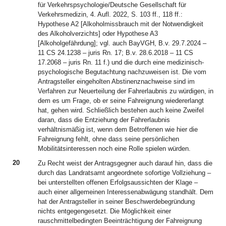
für Verkehrspsychologie/Deutsche Gesellschaft für
Verkehrsmedizin, 4. Aufl. 2022, S. 103 ff., 118 ff.:
Hypothese A2 [Alkoholmissbrauch mit der Notwendigkeit
des Alkoholverzichts] oder Hypothese A3
[Alkoholgefährdung]; vgl. auch BayVGH, B.v. 29.7.2024 –
11 CS 24.1238 – juris Rn. 17; B.v. 28.6.2018 – 11 CS
17.2068 – juris Rn. 11 f.) und die durch eine medizinisch-
psychologische Begutachtung nachzuweisen ist. Die vom
Antragsteller eingeholten Abstinenznachweise sind im
Verfahren zur Neuerteilung der Fahrerlaubnis zu würdigen, in
dem es um Frage, ob er seine Fahreignung wiedererlangt
hat, gehen wird. Schließlich bestehen auch keine Zweifel
daran, dass die Entziehung der Fahrerlaubnis
verhältnismäßig ist, wenn dem Betroffenen wie hier die
Fahreignung fehlt, ohne dass seine persönlichen
Mobilitätsinteressen noch eine Rolle spielen würden.
20
Zu Recht weist der Antragsgegner auch darauf hin, dass die
durch das Landratsamt angeordnete sofortige Vollziehung –
bei unterstellten offenen Erfolgsaussichten der Klage –
auch einer allgemeinen Interessenabwägung standhält. Dem
hat der Antragsteller in seiner Beschwerdebegründung
nichts entgegengesetzt. Die Möglichkeit einer
rauschmittelbedingten Beeinträchtigung der Fahreignung