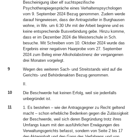
Bescheinigung über elf suchtspezifische
Psychotherapiegespräche eines Verhaltenspsychologen
vom 9. September 2024 Bezug genommen. Zudem werde
darauf hingewiesen, dass der Antragsteller in Burghausen
wohne, in We. um 6:30 Uhr mit der Arbeit beginne und es
keine entsprechende Busverbindung gebe. Hinzu komme,
dass er im Dezember 2024 die Meisterschule in Sch.
besuche. Mit Schreiben vom 10. Oktober 2024 wurde das
Ergebnis einer negativen Haarprobe vom 27. September
2024 zum Beleg einer Alkoholabstinenz der vergangenen
drei Monaten vorgelegt.
9
Wegen des weiteren Sach- und Streitstands wird auf die
Gerichts- und Behördenakten Bezug genommen.
II.
10
Die Beschwerde hat keinen Erfolg, weil sie jedenfalls
unbegründet ist.
11
1. Es bestehen – wie der Antragsgegner zu Recht geltend
macht – schon erhebliche Bedenken gegen die Zulässigkeit
der Beschwerde, weil sich deren Begründung trotz ihres
Umfangs kaum mit den ausführlichen Erwägungen des
Verwaltungsgerichts befasst, sondern von Seite 2 bis 17
den Akteninhalt und den Gang des Verfahrens und von