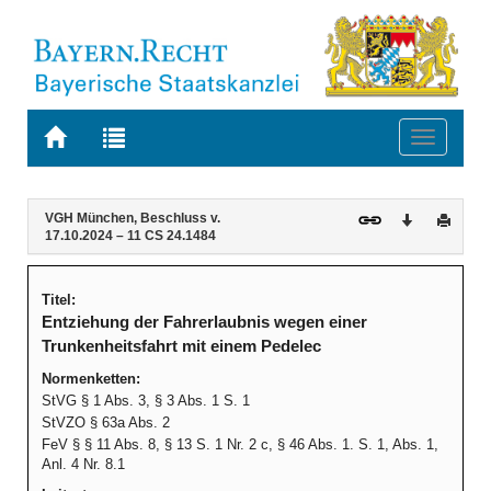
Zur
Zur
Toggle
Startseite
Trefferliste
navigati
von
der
BAYERN.RECHT
letzten
Navigation
Inhalt
VGH München, Beschluss v.
Download
Druck
Suche
17.10.2024 – 11 CS 24.1484
Titel:
Entziehung der Fahrerlaubnis wegen einer
Trunkenheitsfahrt mit einem Pedelec
Normenketten:
StVG § 1 Abs. 3, § 3 Abs. 1 S. 1
StVZO § 63a Abs. 2
FeV § § 11 Abs. 8, § 13 S. 1 Nr. 2 c, § 46 Abs. 1. S. 1, Abs. 1,
Anl. 4 Nr. 8.1