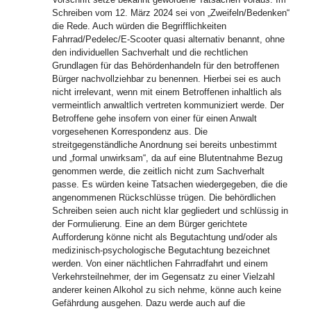
Schreiben vom 12. März 2024 sei von „Zweifeln/Bedenken“
die Rede. Auch würden die Begrifflichkeiten
Fahrrad/Pedelec/E-Scooter quasi alternativ benannt, ohne
den individuellen Sachverhalt und die rechtlichen
Grundlagen für das Behördenhandeln für den betroffenen
Bürger nachvollziehbar zu benennen. Hierbei sei es auch
nicht irrelevant, wenn mit einem Betroffenen inhaltlich als
vermeintlich anwaltlich vertreten kommuniziert werde. Der
Betroffene gehe insofern von einer für einen Anwalt
vorgesehenen Korrespondenz aus. Die
streitgegenständliche Anordnung sei bereits unbestimmt
und „formal unwirksam“, da auf eine Blutentnahme Bezug
genommen werde, die zeitlich nicht zum Sachverhalt
passe. Es würden keine Tatsachen wiedergegeben, die die
angenommenen Rückschlüsse trügen. Die behördlichen
Schreiben seien auch nicht klar gegliedert und schlüssig in
der Formulierung. Eine an dem Bürger gerichtete
Aufforderung könne nicht als Begutachtung und/oder als
medizinisch-psychologische Begutachtung bezeichnet
werden. Von einer nächtlichen Fahrradfahrt und einem
Verkehrsteilnehmer, der im Gegensatz zu einer Vielzahl
anderer keinen Alkohol zu sich nehme, könne auch keine
Gefährdung ausgehen. Dazu werde auch auf die