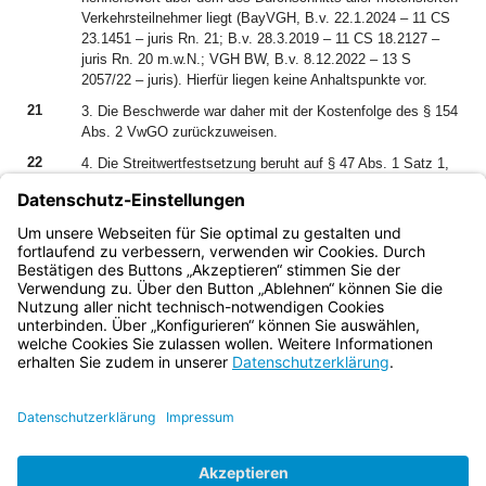
Verkehrsteilnehmer liegt (BayVGH, B.v. 22.1.2024 – 11 CS
23.1451 – juris Rn. 21; B.v. 28.3.2019 – 11 CS 18.2127 –
juris Rn. 20 m.w.N.; VGH BW, B.v. 8.12.2022 – 13 S
2057/22 – juris). Hierfür liegen keine Anhaltspunkte vor.
21
3. Die Beschwerde war daher mit der Kostenfolge des § 154
Abs. 2 VwGO zurückzuweisen.
22
4. Die Streitwertfestsetzung beruht auf § 47 Abs. 1 Satz 1,
§ 53 Abs. 2 Nr. 2, § 52 Abs. 1, 2 GKG i.V.m. den
Empfehlungen in Nr. 1.5 Satz 1, Nr. 46.3 des
Streitwertkatalogs für die Verwaltungsgerichtsbarkeit 2013.
23
5. Dieser Beschluss ist unanfechtbar (§ 152 Abs. 1 VwGO).
Bayern.de
BayernPortal
Datenschutz
Impressum
Barrierefreiheit
Hilfe