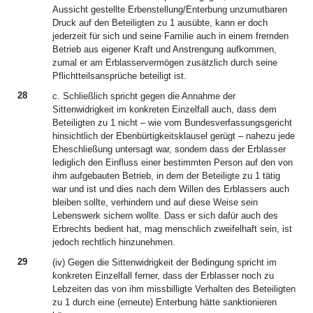
Aussicht gestellte Erbenstellung/Enterbung unzumutbaren
Druck auf den Beteiligten zu 1 ausübte, kann er doch
jederzeit für sich und seine Familie auch in einem fremden
Betrieb aus eigener Kraft und Anstrengung aufkommen,
zumal er am Erblasservermögen zusätzlich durch seine
Pflichtteilsansprüche beteiligt ist.
28
c. Schließlich spricht gegen die Annahme der
Sittenwidrigkeit im konkreten Einzelfall auch, dass dem
Beteiligten zu 1 nicht – wie vom Bundesverfassungsgericht
hinsichtlich der Ebenbürtigkeitsklausel gerügt – nahezu jede
Eheschließung untersagt war, sondern dass der Erblasser
lediglich den Einfluss einer bestimmten Person auf den von
ihm aufgebauten Betrieb, in dem der Beteiligte zu 1 tätig
war und ist und dies nach dem Willen des Erblassers auch
bleiben sollte, verhindern und auf diese Weise sein
Lebenswerk sichern wollte. Dass er sich dafür auch des
Erbrechts bedient hat, mag menschlich zweifelhaft sein, ist
jedoch rechtlich hinzunehmen.
29
(iv) Gegen die Sittenwidrigkeit der Bedingung spricht im
konkreten Einzelfall ferner, dass der Erblasser noch zu
Lebzeiten das von ihm missbilligte Verhalten des Beteiligten
zu 1 durch eine (erneute) Enterbung hätte sanktionieren