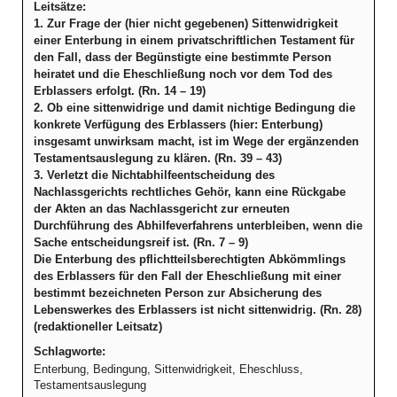
Leitsätze:
1. Zur Frage der (hier nicht gegebenen) Sittenwidrigkeit
einer Enterbung in einem privatschriftlichen Testament für
den Fall, dass der Begünstigte eine bestimmte Person
heiratet und die Eheschließung noch vor dem Tod des
Erblassers erfolgt. (Rn. 14 – 19)
2. Ob eine sittenwidrige und damit nichtige Bedingung die
konkrete Verfügung des Erblassers (hier: Enterbung)
insgesamt unwirksam macht, ist im Wege der ergänzenden
Testamentsauslegung zu klären. (Rn. 39 – 43)
3. Verletzt die Nichtabhilfeentscheidung des
Nachlassgerichts rechtliches Gehör, kann eine Rückgabe
der Akten an das Nachlassgericht zur erneuten
Durchführung des Abhilfeverfahrens unterbleiben, wenn die
Sache entscheidungsreif ist. (Rn. 7 – 9)
Die Enterbung des pflichtteilsberechtigten Abkömmlings
des Erblassers für den Fall der Eheschließung mit einer
bestimmt bezeichneten Person zur Absicherung des
Lebenswerkes des Erblassers ist nicht sittenwidrig. (Rn. 28)
(redaktioneller Leitsatz)
Schlagworte:
Enterbung, Bedingung, Sittenwidrigkeit, Eheschluss,
Testamentsauslegung