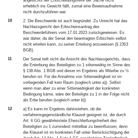
angesichts der Entscheidungsreife der Sache nicht
erheblich ins Gewicht fällt, zumal eine Beweisaufnahme
nicht durchzuführen war.
10
2. Die Beschwerde ist auch begründet. Zu Unrecht hat das
Nachlassgericht den Erbscheinsantrag des
Beschwerdeführers vom 17.01.2023 zurückgewiesen. Es
war daher, da der Senat den beantragten Erbschein selbst
nicht erteilen kann, zu seiner Erteilung anzuweisen (§ 2353
BGB).
11
Der Senat teilt nicht die Ansicht des Nachlassgerichts, dass
die Enterbung des Beteiligten zu 1 sittenwidrig im Sinne des
§ 138 Abs. 1 BGB und dieser im Ergebnis als Miterbe zu ½
berufen ist. Für die Annahme von Sittenwidrigkeit ist im
vorliegenden Fall kein Raum (sogleich unter a)). Selbst
wenn man aber zu einer Sittenwidrigkeit der konkreten
Bedingung käme, wäre der Beteiligte zu 1 in der Folge nicht
als Erbe berufen (sogleich unter b)).
12
a) Es kann im Ergebnis dahinstehen, ob die
verfahrensgegenständliche Klausel geeignet ist, die durch
Art. 6 GG gewährleistete Eheschließungsfreiheit des
Beteiligten zu 1 zumindest mittelbar zu beeinflussen, denn
die Klausel ist im konkreten Fall unter Berücksichtigung der