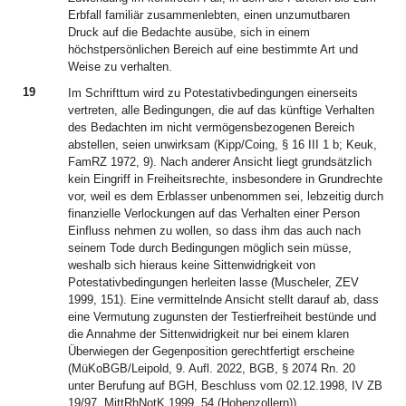
Erbfall familiär zusammenlebten, einen unzumutbaren
Druck auf die Bedachte ausübe, sich in einem
höchstpersönlichen Bereich auf eine bestimmte Art und
Weise zu verhalten.
19
Im Schrifttum wird zu Potestativbedingungen einerseits
vertreten, alle Bedingungen, die auf das künftige Verhalten
des Bedachten im nicht vermögensbezogenen Bereich
abstellen, seien unwirksam (Kipp/Coing, § 16 III 1 b; Keuk,
FamRZ 1972, 9). Nach anderer Ansicht liegt grundsätzlich
kein Eingriff in Freiheitsrechte, insbesondere in Grundrechte
vor, weil es dem Erblasser unbenommen sei, lebzeitig durch
finanzielle Verlockungen auf das Verhalten einer Person
Einfluss nehmen zu wollen, so dass ihm das auch nach
seinem Tode durch Bedingungen möglich sein müsse,
weshalb sich hieraus keine Sittenwidrigkeit von
Potestativbedingungen herleiten lasse (Muscheler, ZEV
1999, 151). Eine vermittelnde Ansicht stellt darauf ab, dass
eine Vermutung zugunsten der Testierfreiheit bestünde und
die Annahme der Sittenwidrigkeit nur bei einem klaren
Überwiegen der Gegenposition gerechtfertigt erscheine
(MüKoBGB/Leipold, 9. Aufl. 2022, BGB, § 2074 Rn. 20
unter Berufung auf BGH, Beschluss vom 02.12.1998, IV ZB
19/97, MittRhNotK 1999, 54 (Hohenzollern)).