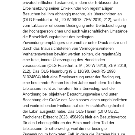
privatschriftlichen Testament, in dem der Erblasser die
Erbeinsetzung seiner Enkelkinder von regelmäßigen
Besuchen bei ihm abhängig machte, als überschritten an
(OLG Frankfurt a. M., 20 W 98/18, ZEV 2019, 212), weil die
vom Erblasser erhobene Bedingung unter Berücksichtigung
der höchstpersönlichen und auch wirtschaftlichen Umstände
die Entschließungsfreiheit des bedingten
Zuwendungsempfängers unzumutbar unter Druck setze und
durch das Inaussichtstellen von Vermögensvorteilen
Verhaltensweisen bewirkt werden sollten, die regelmäßig
eine freie, innere Überzeugung des Handelnden
voraussetzen (OLG Frankfurt a. M., 20 W 98/18, ZEV 2019,
212). Das OLG Naumburg (9 U 110/98, BeckRS 1998,
31024804) hielt eine Erbeinsetzung unter der Bedingung,
eine bestimmte Person bis drei Jahre nach dem Tod des
Erblassers nicht zu heiraten, für sittenwidrig, weil die
Anordnung bei objektiver Betrachtungsweise und unter
Beachtung der Größe des Nachlasses einen ungebührlichen
und weitreichenden Einfluss auf die Entschließungsfreiheit
der Erbin ausgeübt habe. Das OLG Hamm (10 U 58/21,
Fachdienst Erbrecht 2023, 458493) hielt ein Besuchsverbot
für den Lebensgefährten der Erbin nach dem Tod der
Erblasserin für sittenwidrig, weil die nur bedingte
Zuwendung im konkreten Fall, in dem die Parteien bis zum