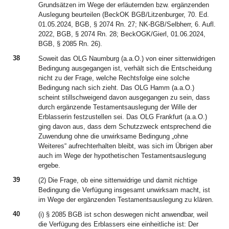
Grundsätzen im Wege der erläuternden bzw. ergänzenden
Auslegung beurteilen (BeckOK BGB/Litzenburger, 70. Ed.
01.05.2024, BGB, § 2074 Rn. 27; NK-BGB/Selbherr, 6. Aufl.
2022, BGB, § 2074 Rn. 28; BeckOGK/Gierl, 01.06.2024,
BGB, § 2085 Rn. 26).
38
Soweit das OLG Naumburg (a.a.O.) von einer sittenwidrigen
Bedingung ausgegangen ist, verhält sich die Entscheidung
nicht zu der Frage, welche Rechtsfolge eine solche
Bedingung nach sich zieht. Das OLG Hamm (a.a.O.)
scheint stillschweigend davon ausgegangen zu sein, dass
durch ergänzende Testamentsauslegung der Wille der
Erblasserin festzustellen sei. Das OLG Frankfurt (a.a.O.)
ging davon aus, dass dem Schutzzweck entsprechend die
Zuwendung ohne die unwirksame Bedingung „ohne
Weiteres“ aufrechterhalten bleibt, was sich im Übrigen aber
auch im Wege der hypothetischen Testamentsauslegung
ergebe.
39
(2) Die Frage, ob eine sittenwidrige und damit nichtige
Bedingung die Verfügung insgesamt unwirksam macht, ist
im Wege der ergänzenden Testamentsauslegung zu klären.
40
(i) § 2085 BGB ist schon deswegen nicht anwendbar, weil
die Verfügung des Erblassers eine einheitliche ist: Der