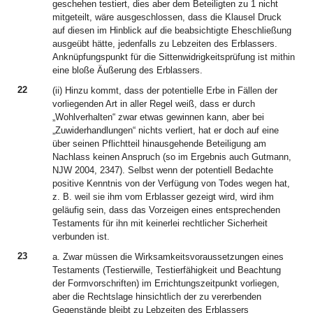
geschehen testiert, dies aber dem Beteiligten zu 1 nicht
mitgeteilt, wäre ausgeschlossen, dass die Klausel Druck
auf diesen im Hinblick auf die beabsichtigte Eheschließung
ausgeübt hätte, jedenfalls zu Lebzeiten des Erblassers.
Anknüpfungspunkt für die Sittenwidrigkeitsprüfung ist mithin
eine bloße Äußerung des Erblassers.
22
(ii) Hinzu kommt, dass der potentielle Erbe in Fällen der
vorliegenden Art in aller Regel weiß, dass er durch
„Wohlverhalten“ zwar etwas gewinnen kann, aber bei
„Zuwiderhandlungen“ nichts verliert, hat er doch auf eine
über seinen Pflichtteil hinausgehende Beteiligung am
Nachlass keinen Anspruch (so im Ergebnis auch Gutmann,
NJW 2004, 2347). Selbst wenn der potentiell Bedachte
positive Kenntnis von der Verfügung von Todes wegen hat,
z. B. weil sie ihm vom Erblasser gezeigt wird, wird ihm
geläufig sein, dass das Vorzeigen eines entsprechenden
Testaments für ihn mit keinerlei rechtlicher Sicherheit
verbunden ist.
23
a. Zwar müssen die Wirksamkeitsvoraussetzungen eines
Testaments (Testierwille, Testierfähigkeit und Beachtung
der Formvorschriften) im Errichtungszeitpunkt vorliegen,
aber die Rechtslage hinsichtlich der zu vererbenden
Gegenstände bleibt zu Lebzeiten des Erblassers