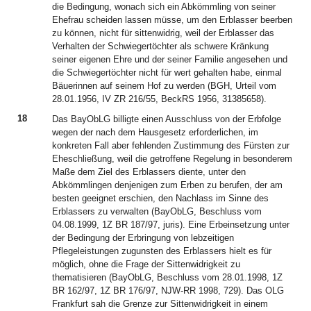
die Bedingung, wonach sich ein Abkömmling von seiner
Ehefrau scheiden lassen müsse, um den Erblasser beerben
zu können, nicht für sittenwidrig, weil der Erblasser das
Verhalten der Schwiegertöchter als schwere Kränkung
seiner eigenen Ehre und der seiner Familie angesehen und
die Schwiegertöchter nicht für wert gehalten habe, einmal
Bäuerinnen auf seinem Hof zu werden (BGH, Urteil vom
28.01.1956, IV ZR 216/55, BeckRS 1956, 31385658).
18
Das BayObLG billigte einen Ausschluss von der Erbfolge
wegen der nach dem Hausgesetz erforderlichen, im
konkreten Fall aber fehlenden Zustimmung des Fürsten zur
Eheschließung, weil die getroffene Regelung in besonderem
Maße dem Ziel des Erblassers diente, unter den
Abkömmlingen denjenigen zum Erben zu berufen, der am
besten geeignet erschien, den Nachlass im Sinne des
Erblassers zu verwalten (BayObLG, Beschluss vom
04.08.1999, 1Z BR 187/97, juris). Eine Erbeinsetzung unter
der Bedingung der Erbringung von lebzeitigen
Pflegeleistungen zugunsten des Erblassers hielt es für
möglich, ohne die Frage der Sittenwidrigkeit zu
thematisieren (BayObLG, Beschluss vom 28.01.1998, 1Z
BR 162/97, 1Z BR 176/97, NJW-RR 1998, 729). Das OLG
Frankfurt sah die Grenze zur Sittenwidrigkeit in einem