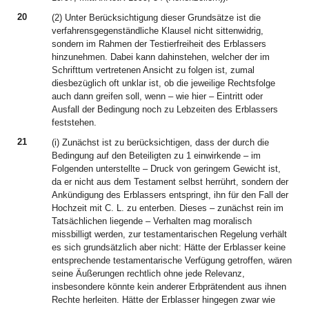
20
(2) Unter Berücksichtigung dieser Grundsätze ist die
verfahrensgegenständliche Klausel nicht sittenwidrig,
sondern im Rahmen der Testierfreiheit des Erblassers
hinzunehmen. Dabei kann dahinstehen, welcher der im
Schrifttum vertretenen Ansicht zu folgen ist, zumal
diesbezüglich oft unklar ist, ob die jeweilige Rechtsfolge
auch dann greifen soll, wenn – wie hier – Eintritt oder
Ausfall der Bedingung noch zu Lebzeiten des Erblassers
feststehen.
21
(i) Zunächst ist zu berücksichtigen, dass der durch die
Bedingung auf den Beteiligten zu 1 einwirkende – im
Folgenden unterstellte – Druck von geringem Gewicht ist,
da er nicht aus dem Testament selbst herrührt, sondern der
Ankündigung des Erblassers entspringt, ihn für den Fall der
Hochzeit mit C. L. zu enterben. Dieses – zunächst rein im
Tatsächlichen liegende – Verhalten mag moralisch
missbilligt werden, zur testamentarischen Regelung verhält
es sich grundsätzlich aber nicht: Hätte der Erblasser keine
entsprechende testamentarische Verfügung getroffen, wären
seine Äußerungen rechtlich ohne jede Relevanz,
insbesondere könnte kein anderer Erbprätendent aus ihnen
Rechte herleiten. Hätte der Erblasser hingegen zwar wie