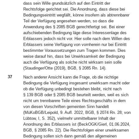
dass sein Wille grundsätzlich auf den Eintritt der
Rechtsfolge gerichtet sei. Die Anordnung, dass diese bei
Bedingungseintritt wegfällt, könne insofern als abtrennbarer
Teil der Verfügung angesehen werden, so dass die
Anwendung des § 2085 BGB gerechtfertigt sei. Bei einer
aufschiebenden Bedingung läge diese Interessenlage des
Erblassers jedoch nicht vor. Hier solle nach dem Willen des
Erblassers seine Verfügung von vornherein nur bei Eintritt
bestimmter Voraussetzungen zum Tragen kommen. Dies
weise darauf hin, dass bei Unwirksamkeit der Bedingung
auch die Verfügung als solche nicht wirksam sein solle
(Staudinger/Otte (2019), BGB, § 2085 Rn. 14).
37
Nach anderer Ansicht kann die Frage, ob die nichtige
Bedingung die Verfügung insgesamt unwirksam macht oder
ob die Verfügung unbedingt bestehen bleibt, nicht nach
§ 139 BGB oder § 2085 BGB beurteilt werden, weil es sich
nicht um trennbarere Teile eines Rechtsgeschäfts in dem
von diesen Vorschriften gemeinten Sinn handelt
(MüKoBGB/Leipold, 9. Aufl. 2022, BGB, § 2074 Rn. 28; von
Lübtow, I, S. 352), vielmehr unmittelbarer Inhalt der
Anordnung des Erblassers ist (BeckOGK/Gierl, 01.06.2024,
BGB, § 2085 Rn. 22). Die Rechtsfolgen einer unwirksamen
Bedingung sollen sich dann gemäß den allgemeinen