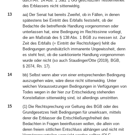
durch Art. 14 Abs. 1 Satz 1 GG geschützten Testierfreiheit
des Erblassers nicht sittenwidrig.
13
aa) Der Senat hat bereits Zweifel, ob in Fällen, in denen
spätestens bei Eintritt des Erbfalls feststeht, ob der
Bedachte die betreffende Handlung vorgenommen oder
unterlassen hat, eine Bedingung im Rechtssinne vorliegt,
die am Maßstab des § 138 Abs. 1 BGB zu messen ist. Zur
Zeit des Erbfalls (= Eintritt der Rechtsfolgen) fehlt die
Bedingungen grundsätzlich immanente Ungewissheit, denn
es steht fest, ob die sanktionierte Handlung vorgenommen
wurde oder nicht (so auch Staudinger/Otte (2019), BGB,
§ 2074, Rn. 17).
14
bb) Selbst wenn aber von einer entsprechenden Bedingung
auszugehen wäre, wäre diese nicht sittenwidrig. Unter
welchen Voraussetzungen Bedingungen in Verfügungen von
Todes wegen in der hier zur Entscheidung stehenden
Konstellation sittenwidrig sind, ist allerdings umstritten.
15
(1) Die Rechtsprechung vor Geltung des BGB oder des
Grundgesetzes hielt Bedingungen für unwirksam, mittels
derer die Erblasser die Entschließungsfreiheit des
Bedachten in Fragen beeinflussen wollen, die allein von
deren freiem sittlichen Entschluss abhängen und nicht mit