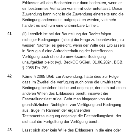
Erblasser will den Bedachten nur dann bedenken, wenn er
ein bestimmtes Verhalten vornimmt oder unterlässt. Diese
Zuwendung kann nicht in die Zuwendung einerseits und die
Bedingung andererseits aufgespalten werden, vielmehr
handelt es sich um eine untrennbare Einheit.
41
(ii) Letztlich ist bei der Beurteilung der Rechtsfolgen
nichtiger Bedingungen (allein) die Frage zu beantworten, zu
wessen Nachteil es gereicht, wenn der Wille des Erblassers
in Bezug auf eine Aufrechterhaltung der betreffenden
Verfügung auch ohne die unwirksame Bedingung
unaufgeklärt bleibt (vgl. BeckOGK/Gierl, 01.06.2024, BGB,
§ 2085 Rn. 26).
42
Käme § 2085 BGB zur Anwendung, hätte dies zur Folge,
dass im Zweifel die Verfügung auch ohne die unwirksame
Bedingung bestehen bliebe und derjenige, der sich auf einen
anderen Willen des Erblassers beruft, insoweit die
Feststellungslast trüge. Geht man hingegen von der
grundsätzlichen Nichtigkeit von Verfügung und Bedingung
aus, trüge im Rahmen der ergänzenden
Testamentsauslegung derjenige die Feststellungslast, der
sich auf die Fortgeltung der Verfügung beruft.
43
Lässt sich aber kein Wille des Erblassers in die eine oder