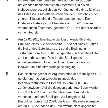
3
Es existieren drei Versionen des auf den 19.10.2016
datierenden handschriftlichen Testaments, die sich
insbesondere bezüglich von Verfügungen die dritte Ehefrau
des Erblassers betreffend unterscheiden. Hinsichtlich der
zitierten Klausel sind die Testamente identisch. Der
kinderlose Beteiligte zu 1 heiratete am … 2018 die im
vorstehenden Testament genannte C. L., mit der er seitdem
verheiratet ist.
4
Am 17.01.2023 beantragte der Beschwerdeführer die
Erteilung eines Alleinerbscheins. Er ist der Ansicht, durch
die Heirat des Beteiligten zu 1 sei die Bedingung im
Testament vom 19.10.2016 eingetreten und der Beteiligte
zu 1 enterbt worden. Dem ist der Beteiligte zu 1
entgegengetreten. Er ist der Ansicht, es handele sich
insoweit um eine sittenwidrige Bedingung.
5
Das Nachlassgericht ist Argumentation des Beteiligten zu 1
gefolgt und hat den Erbscheinsantrag des
Beschwerdeführers mit Beschluss vom 01.06.2023
zurückgewiesen. Auf die dagegen gerichtete Beschwerde
vom 20.06.2023 hat das Nachlassgericht mündlich
verhandelt und den Beteiligten zu 1 angehört. Mit
Beschluss vom 27.11.2023, der Geschäftsstelle übergeben
am 30.11.2022, hat es der Beschwerde nicht abgeholfen