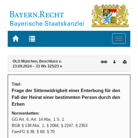
Zur
Zur
Toggle
Startseite
Trefferliste
navigati
von
der
BAYERN.RECHT
letzten
Navigation
Inhalt
OLG München, Beschluss v.
Download
Druck
Suche
23.09.2024 – 33 Wx 325/23 e
Titel:
Frage der Sittenwidrigkeit einer Enterbung für den
Fall der Heirat einer bestimmten Person durch den
Erben
Normenketten:
GG Art. 6, Art. 14 Abs. 1 S. 1
BGB § 138 Abs. 1, § 2084, § 2247, § 2353
FamFG § 38, § 68, § 70