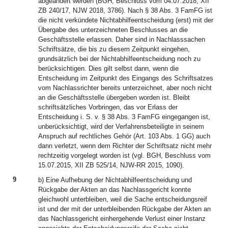
abgeändert werden (BGH, Beschluss vom 04.07.2018, XII
ZB 240/17, NJW 2018, 3786). Nach § 38 Abs. 3 FamFG ist
die nicht verkündete Nichtabhilfeentscheidung (erst) mit der
Übergabe des unterzeichneten Beschlusses an die
Geschäftsstelle erlassen. Daher sind in Nachlasssachen
Schriftsätze, die bis zu diesem Zeitpunkt eingehen,
grundsätzlich bei der Nichtabhilfeentscheidung noch zu
berücksichtigen. Dies gilt selbst dann, wenn die
Entscheidung im Zeitpunkt des Eingangs des Schriftsatzes
vom Nachlassrichter bereits unterzeichnet, aber noch nicht
an die Geschäftsstelle übergeben worden ist. Bleibt
schriftsätzliches Vorbringen, das vor Erlass der
Entscheidung i. S. v. § 38 Abs. 3 FamFG eingegangen ist,
unberücksichtigt, wird der Verfahrensbeteiligte in seinem
Anspruch auf rechtliches Gehör (Art. 103 Abs. 1 GG) auch
dann verletzt, wenn dem Richter der Schriftsatz nicht mehr
rechtzeitig vorgelegt worden ist (vgl. BGH, Beschluss vom
15.07.2015, XII ZB 525/14, NJW-RR 2015, 1090).
9
b) Eine Aufhebung der Nichtabhilfeentscheidung und
Rückgabe der Akten an das Nachlassgericht konnte
gleichwohl unterbleiben, weil die Sache entscheidungsreif
ist und der mit der unterbleibenden Rückgabe der Akten an
das Nachlassgericht einhergehende Verlust einer Instanz