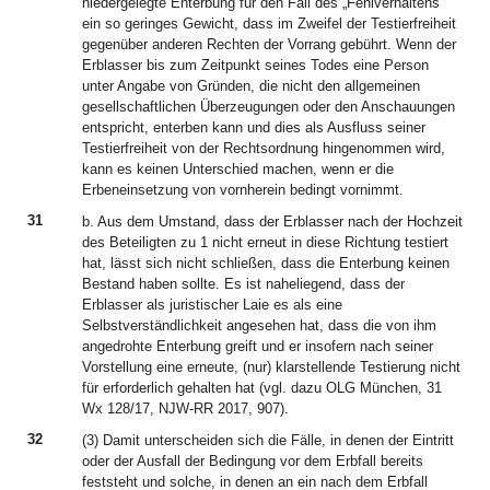
niedergelegte Enterbung für den Fall des „Fehlverhaltens“
ein so geringes Gewicht, dass im Zweifel der Testierfreiheit
gegenüber anderen Rechten der Vorrang gebührt. Wenn der
Erblasser bis zum Zeitpunkt seines Todes eine Person
unter Angabe von Gründen, die nicht den allgemeinen
gesellschaftlichen Überzeugungen oder den Anschauungen
entspricht, enterben kann und dies als Ausfluss seiner
Testierfreiheit von der Rechtsordnung hingenommen wird,
kann es keinen Unterschied machen, wenn er die
Erbeneinsetzung von vornherein bedingt vornimmt.
31
b. Aus dem Umstand, dass der Erblasser nach der Hochzeit
des Beteiligten zu 1 nicht erneut in diese Richtung testiert
hat, lässt sich nicht schließen, dass die Enterbung keinen
Bestand haben sollte. Es ist naheliegend, dass der
Erblasser als juristischer Laie es als eine
Selbstverständlichkeit angesehen hat, dass die von ihm
angedrohte Enterbung greift und er insofern nach seiner
Vorstellung eine erneute, (nur) klarstellende Testierung nicht
für erforderlich gehalten hat (vgl. dazu OLG München, 31
Wx 128/17, NJW-RR 2017, 907).
32
(3) Damit unterscheiden sich die Fälle, in denen der Eintritt
oder der Ausfall der Bedingung vor dem Erbfall bereits
feststeht und solche, in denen an ein nach dem Erbfall