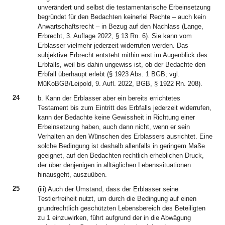
unverändert und selbst die testamentarische Erbeinsetzung
begründet für den Bedachten keinerlei Rechte – auch kein
Anwartschaftsrecht – in Bezug auf den Nachlass (Lange,
Erbrecht, 3. Auflage 2022, § 13 Rn. 6). Sie kann vom
Erblasser vielmehr jederzeit widerrufen werden. Das
subjektive Erbrecht entsteht mithin erst im Augenblick des
Erbfalls, weil bis dahin ungewiss ist, ob der Bedachte den
Erbfall überhaupt erlebt (§ 1923 Abs. 1 BGB; vgl.
MüKoBGB/Leipold, 9. Aufl. 2022, BGB, § 1922 Rn. 208).
24
b. Kann der Erblasser aber ein bereits errichtetes
Testament bis zum Eintritt des Erbfalls jederzeit widerrufen,
kann der Bedachte keine Gewissheit in Richtung einer
Erbeinsetzung haben, auch dann nicht, wenn er sein
Verhalten an den Wünschen des Erblassers ausrichtet. Eine
solche Bedingung ist deshalb allenfalls in geringem Maße
geeignet, auf den Bedachten rechtlich erheblichen Druck,
der über denjenigen in alltäglichen Lebenssituationen
hinausgeht, auszuüben.
25
(iii) Auch der Umstand, dass der Erblasser seine
Testierfreiheit nutzt, um durch die Bedingung auf einen
grundrechtlich geschützten Lebensbereich des Beteiligten
zu 1 einzuwirken, führt aufgrund der in die Abwägung