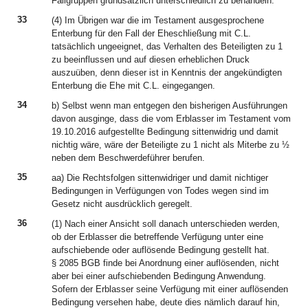
Fallgruppen grundsätzlich unterschiedlich zu behandeln.
33
(4) Im Übrigen war die im Testament ausgesprochene
Enterbung für den Fall der Eheschließung mit C.L.
tatsächlich ungeeignet, das Verhalten des Beteiligten zu 1
zu beeinflussen und auf diesen erheblichen Druck
auszuüben, denn dieser ist in Kenntnis der angekündigten
Enterbung die Ehe mit C.L. eingegangen.
34
b) Selbst wenn man entgegen den bisherigen Ausführungen
davon ausginge, dass die vom Erblasser im Testament vom
19.10.2016 aufgestellte Bedingung sittenwidrig und damit
nichtig wäre, wäre der Beteiligte zu 1 nicht als Miterbe zu ½
neben dem Beschwerdeführer berufen.
35
aa) Die Rechtsfolgen sittenwidriger und damit nichtiger
Bedingungen in Verfügungen von Todes wegen sind im
Gesetz nicht ausdrücklich geregelt.
36
(1) Nach einer Ansicht soll danach unterschieden werden,
ob der Erblasser die betreffende Verfügung unter eine
aufschiebende oder auflösende Bedingung gestellt hat.
§ 2085 BGB finde bei Anordnung einer auflösenden, nicht
aber bei einer aufschiebenden Bedingung Anwendung.
Sofern der Erblasser seine Verfügung mit einer auflösenden
Bedingung versehen habe, deute dies nämlich darauf hin,