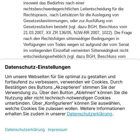
insoweit das Bedürfnis nach einer
rechtsbeschwerdegerichtlichen Leitentscheidung für die
Rechtspraxis, nach Leitsätzen für die Auslegung von
Gesetzesbestimmungen, oder zur Ausfüllung von
Gesetzeslücken besteht (vgl. dazu BGH, Beschluss vom
21.03.2007, XII ZR 136/05, NJW-RR 2007, 1022). Die Frage
nach den Rechtsfolgen sittenwidriger Bedingungen in
Verfügungen von Todes wegen ist aufgrund der vom Senat
im vorliegenden Einzelfall verneinten Sittenwidrigkeit nicht
entscheidungserheblich (vgl. dazu BGH, Beschluss vom
19.12.2002, VII ZR 101/02, NJW 2003, 831).
49
3. Hinsichtlich des vom Beschwerdeführer ebenfalls
beantragten Europäischen Nachlasszeugnisses fehlt
bislang eine nachlassgerichtliche Entscheidung.
Bayern.de
BayernPortal
Datenschutz
Impressum
Barrierefreiheit