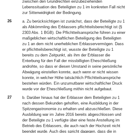
zwischen den Grundrechten einzubeziehenden
Lebenssituation des Beteiligten zu 1 im konkreten Fall nicht
zur Sittenwidrigkeit der Bedingung.
26
a. Zu berücksichtigen ist zunächst, dass der Beteiligte zu 1
als Abkömmling des Erblassers pflichtteilsberechtigt ist (§
2303 Abs. 1 BGB). Die Pflichtteilsansprüche führen zu einer
maßgeblichen wirtschaftlichen Beteiligung des Beteiligten
zu 1 an dem nicht unerheblichen Erblasservermögen. Dass
er pflichtteilsberechtigt ist, wusste der Beteiligte zu 1
bereits zu dem Zeitpunkt, als ihm der Erblasser die
Enterbung für den Fall der missbilligten Eheschließung
androhte, so dass er diesen Umstand in seine persönliche
Abwägung einstellen konnte, auch wenn er nicht wissen
konnte, in welcher Höhe tatsächlich Pflichtteilsansprüche
bestehen würden. Ein unzumutbarer wirtschaftlicher Druck
wurde vor der Eheschließung mithin nicht aufgebaut.
27
b. Darüber hinaus hat der Erblasser dem Beteiligten zu 1
nach dessen Bekunden geholfen, eine Ausbildung in der
Spitzengastronomie zu erhalten und abzuschließen. Diese
Ausbildung war im Jahre 2016 bereits abgeschlossen und
der Beteiligte zu 1 verfügte über eine feste Anstellung im
Betrieb des Erblassers, die auch nach der Hochzeit nicht
beendet wurde. Auch dies spricht dagegen, dass die in