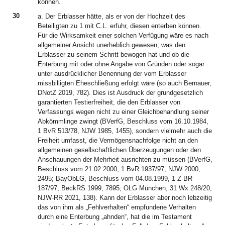
können.
30
a. Der Erblasser hätte, als er von der Hochzeit des
Beteiligten zu 1 mit C.L. erfuhr, diesen enterben können.
Für die Wirksamkeit einer solchen Verfügung wäre es nach
allgemeiner Ansicht unerheblich gewesen, was den
Erblasser zu seinem Schritt bewogen hat und ob die
Enterbung mit oder ohne Angabe von Gründen oder sogar
unter ausdrücklicher Benennung der vom Erblasser
missbilligten Eheschließung erfolgt wäre (so auch Bernauer,
DNotZ 2019, 782). Dies ist Ausdruck der grundgesetzlich
garantierten Testierfreiheit, die den Erblasser von
Verfassungs wegen nicht zu einer Gleichbehandlung seiner
Abkömmlinge zwingt (BVerfG, Beschluss vom 16.10.1984,
1 BvR 513/78, NJW 1985, 1455), sondern vielmehr auch die
Freiheit umfasst, die Vermögensnachfolge nicht an den
allgemeinen gesellschaftlichen Überzeugungen oder den
Anschauungen der Mehrheit ausrichten zu müssen (BVerfG,
Beschluss vom 21.02.2000, 1 BvR 1937/97, NJW 2000,
2495; BayObLG, Beschluss vom 04.08.1999, 1 Z BR
187/97, BeckRS 1999, 7895; OLG München, 31 Wx 248/20,
NJW-RR 2021, 138). Kann der Erblasser aber noch lebzeitig
das von ihm als „Fehlverhalten“ empfundene Verhalten
durch eine Enterbung „ahnden“, hat die im Testament