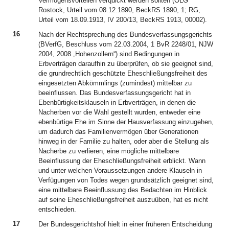
Vermögensvorteilen verquickt werden sollten (OLG
Rostock, Urteil vom 08.12.1890, BeckRS 1890, 1; RG,
Urteil vom 18.09.1913, IV 200/13, BeckRS 1913, 00002).
16
Nach der Rechtsprechung des Bundesverfassungsgerichts
(BVerfG, Beschluss vom 22.03.2004, 1 BvR 2248/01, NJW
2004, 2008 „Hohenzollern“) sind Bedingungen in
Erbverträgen daraufhin zu überprüfen, ob sie geeignet sind,
die grundrechtlich geschützte Eheschließungsfreiheit des
eingesetzten Abkömmlings (zumindest) mittelbar zu
beeinflussen. Das Bundesverfassungsgericht hat in
Ebenbürtigkeitsklauseln in Erbverträgen, in denen die
Nacherben vor die Wahl gestellt wurden, entweder eine
ebenbürtige Ehe im Sinne der Hausverfassung einzugehen,
um dadurch das Familienvermögen über Generationen
hinweg in der Familie zu halten, oder aber die Stellung als
Nacherbe zu verlieren, eine mögliche mittelbare
Beeinflussung der Eheschließungsfreiheit erblickt. Wann
und unter welchen Voraussetzungen andere Klauseln in
Verfügungen von Todes wegen grundsätzlich geeignet sind,
eine mittelbare Beeinflussung des Bedachten im Hinblick
auf seine Eheschließungsfreiheit auszuüben, hat es nicht
entschieden.
17
Der Bundesgerichtshof hielt in einer früheren Entscheidung