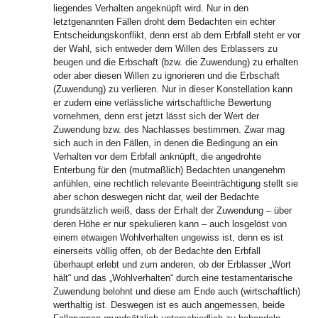
liegendes Verhalten angeknüpft wird. Nur in den
letztgenannten Fällen droht dem Bedachten ein echter
Entscheidungskonflikt, denn erst ab dem Erbfall steht er vor
der Wahl, sich entweder dem Willen des Erblassers zu
beugen und die Erbschaft (bzw. die Zuwendung) zu erhalten
oder aber diesen Willen zu ignorieren und die Erbschaft
(Zuwendung) zu verlieren. Nur in dieser Konstellation kann
er zudem eine verlässliche wirtschaftliche Bewertung
vornehmen, denn erst jetzt lässt sich der Wert der
Zuwendung bzw. des Nachlasses bestimmen. Zwar mag
sich auch in den Fällen, in denen die Bedingung an ein
Verhalten vor dem Erbfall anknüpft, die angedrohte
Enterbung für den (mutmaßlich) Bedachten unangenehm
anfühlen, eine rechtlich relevante Beeinträchtigung stellt sie
aber schon deswegen nicht dar, weil der Bedachte
grundsätzlich weiß, dass der Erhalt der Zuwendung – über
deren Höhe er nur spekulieren kann – auch losgelöst von
einem etwaigen Wohlverhalten ungewiss ist, denn es ist
einerseits völlig offen, ob der Bedachte den Erbfall
überhaupt erlebt und zum anderen, ob der Erblasser „Wort
hält“ und das „Wohlverhalten“ durch eine testamentarische
Zuwendung belohnt und diese am Ende auch (wirtschaftlich)
werthaltig ist. Deswegen ist es auch angemessen, beide