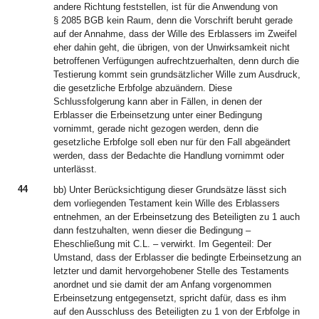
andere Richtung feststellen, ist für die Anwendung von
§ 2085 BGB kein Raum, denn die Vorschrift beruht gerade
auf der Annahme, dass der Wille des Erblassers im Zweifel
eher dahin geht, die übrigen, von der Unwirksamkeit nicht
betroffenen Verfügungen aufrechtzuerhalten, denn durch die
Testierung kommt sein grundsätzlicher Wille zum Ausdruck,
die gesetzliche Erbfolge abzuändern. Diese
Schlussfolgerung kann aber in Fällen, in denen der
Erblasser die Erbeinsetzung unter einer Bedingung
vornimmt, gerade nicht gezogen werden, denn die
gesetzliche Erbfolge soll eben nur für den Fall abgeändert
werden, dass der Bedachte die Handlung vornimmt oder
unterlässt.
44
bb) Unter Berücksichtigung dieser Grundsätze lässt sich
dem vorliegenden Testament kein Wille des Erblassers
entnehmen, an der Erbeinsetzung des Beteiligten zu 1 auch
dann festzuhalten, wenn dieser die Bedingung –
Eheschließung mit C.L. – verwirkt. Im Gegenteil: Der
Umstand, dass der Erblasser die bedingte Erbeinsetzung an
letzter und damit hervorgehobener Stelle des Testaments
anordnet und sie damit der am Anfang vorgenommen
Erbeinsetzung entgegensetzt, spricht dafür, dass es ihm
auf den Ausschluss des Beteiligten zu 1 von der Erbfolge in