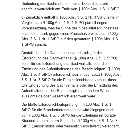
Bedeutung der Sache stehen muss. Denn dies steht
ebenfalls wortgleich am Ende von § 100g Abs. 1 S. 1 StPO.
c) Zusätzlich enthält § 100g Abs. 3 S. 1 Nr. 3 StPO eine im
Vergleich zu § 100g Abs. 1 S. 1 StPO partiell engere
Voraussetzung, was im Sinne des Spezialitätsgrundsatzes
besonders stark gegen einen Pauschalverweis aus § 100g
Abs. 3 S. 1 Nr. 1 StPO auf den gesamten § 100g Abs. 1 S.
1 StPO spricht.
Anstatt dass die Datenerhebung lediglich „für die
Erforschung des Sachverhalts“ (§ 100g Abs. 1 S. 1 StPO)
oder „für die Erforschung des Sachverhalts oder die
Ermittlung des Aufenthaltsortes des Beschuldigten“ (§ 100g
Abs. 1 S. 4 StPO) erforderlich sein muss, setzt § 100g Abs.
3 S. 1 Nr. 3 StPO für die Funkzellenabfrage voraus, dass
„die Erforschung des Sachverhalts oder die Ermittlung des
Aufenthaltsortes des Beschuldigten auf andere Weise
aussichtslos oder wesentlich erschwert wäre“.
Die bloße Erforderlichkeitsprüfung in § 100 Abs. 1 S. 1
StPO für die Standortdatenerhebung wird hingegen auch
von § 100g Abs. 1 S. 3 StPO für die Erhebung retrograder
Standortdaten nicht im Sinne des § 100g Abs. 3 S. 1 Nr. 3
StPO („aussichtslos oder wesentlich erschwert“) verschärft.