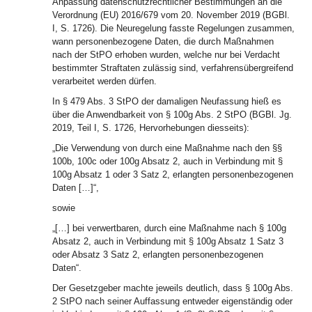
Anpassung datenschutzrechtlicher Bestimmungen an die
Verordnung (EU) 2016/679 vom 20. November 2019 (BGBl.
I, S. 1726). Die Neuregelung fasste Regelungen zusammen,
wann personenbezogene Daten, die durch Maßnahmen
nach der StPO erhoben wurden, welche nur bei Verdacht
bestimmter Straftaten zulässig sind, verfahrensübergreifend
verarbeitet werden dürfen.
In § 479 Abs. 3 StPO der damaligen Neufassung hieß es
über die Anwendbarkeit von § 100g Abs. 2 StPO (BGBl. Jg.
2019, Teil I, S. 1726, Hervorhebungen diesseits):
„Die Verwendung von durch eine Maßnahme nach den §§
100b, 100c oder 100g Absatz 2, auch in Verbindung mit §
100g Absatz 1 oder 3 Satz 2, erlangten personenbezogenen
Daten […]“,
sowie
„[…] bei verwertbaren, durch eine Maßnahme nach § 100g
Absatz 2, auch in Verbindung mit § 100g Absatz 1 Satz 3
oder Absatz 3 Satz 2, erlangten personenbezogenen
Daten“.
Der Gesetzgeber machte jeweils deutlich, dass § 100g Abs.
2 StPO nach seiner Auffassung entweder eigenständig oder