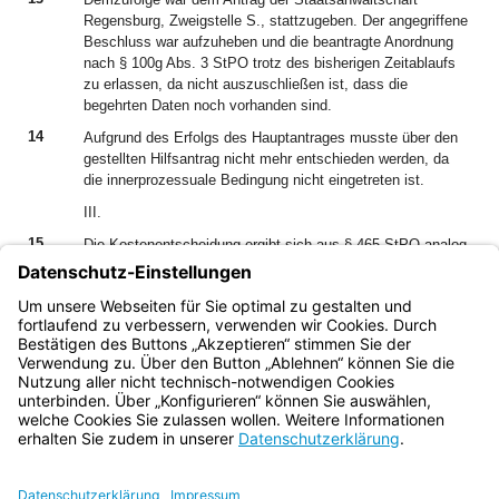
Regensburg, Zweigstelle S., stattzugeben. Der angegriffene
Beschluss war aufzuheben und die beantragte Anordnung
nach § 100g Abs. 3 StPO trotz des bisherigen Zeitablaufs
zu erlassen, da nicht auszuschließen ist, dass die
begehrten Daten noch vorhanden sind.
14
Aufgrund des Erfolgs des Hauptantrages musste über den
gestellten Hilfsantrag nicht mehr entschieden werden, da
die innerprozessuale Bedingung nicht eingetreten ist.
III.
15
Die Kostenentscheidung ergibt sich aus § 465 StPO analog.
IV.
16
Eine weitere Anfechtung dieser Entscheidungen ist nicht
statthaft, § 310 Abs. 2 StPO.
Bayern.de
BayernPortal
Datenschutz
Impressum