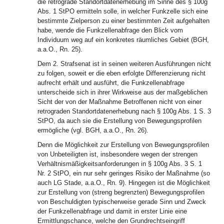
die retrograde Standortdatenerhebung im Sinne des § 100g
Abs. 1 StPO ermitteln solle, in welcher Funkzelle sich eine
bestimmte Zielperson zu einer bestimmten Zeit aufgehalten
habe, wende die Funkzellenabfrage den Blick vom
Individuum weg auf ein konkretes räumliches Gebiet (BGH,
a.a.O., Rn. 25).
Dem 2. Strafsenat ist in seinen weiteren Ausführungen nicht
zu folgen, soweit er die eben erfolgte Differenzierung nicht
aufrecht erhält und ausführt, die Funkzellenabfrage
unterscheide sich in ihrer Wirkweise aus der maßgeblichen
Sicht der von der Maßnahme Betroffenen nicht von einer
retrograden Standortdatenerhebung nach § 100g Abs. 1 S. 3
StPO, da auch sie die Erstellung von Bewegungsprofilen
ermögliche (vgl. BGH, a.a.O., Rn. 26).
Denn die Möglichkeit zur Erstellung von Bewegungsprofilen
von Unbeteiligten ist, insbesondere wegen der strengen
Verhältnismäßigkeitsanforderungen in § 100g Abs. 3 S. 1
Nr. 2 StPO, ein nur sehr geringes Risiko der Maßnahme (so
auch LG Stade, a.a.O., Rn. 9). Hingegen ist die Möglichkeit
zur Erstellung von (streng begrenzten) Bewegungsprofilen
von Beschuldigten typischerweise gerade Sinn und Zweck
der Funkzellenabfrage und damit in erster Linie eine
Ermittlungschance, welche den Grundrechtseingriff