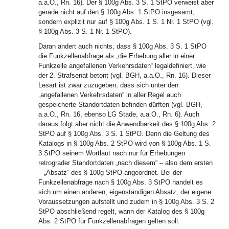
a.a.O., Rn. 16). Der § 100g Abs. 3 S. 1 StPO verweist aber
gerade nicht auf den § 100g Abs. 1 StPO insgesamt,
sondern explizit nur auf § 100g Abs. 1 S. 1 Nr. 1 StPO (vgl.
§ 100g Abs. 3 S. 1 Nr. 1 StPO).
Daran ändert auch nichts, dass § 100g Abs. 3 S. 1 StPO
die Funkzellenabfrage als „die Erhebung aller in einer
Funkzelle angefallenen Verkehrsdaten“ legaldefiniert, wie
der 2. Strafsenat betont (vgl. BGH, a.a.O., Rn. 16). Dieser
Lesart ist zwar zuzugeben, dass sich unter den
„angefallenen Verkehrsdaten“ in aller Regel auch
gespeicherte Standortdaten befinden dürften (vgl. BGH,
a.a.O., Rn. 16, ebenso LG Stade, a.a.O., Rn. 6). Auch
daraus folgt aber nicht die Anwendbarkeit des § 100g Abs. 2
StPO auf § 100g Abs. 3 S. 1 StPO. Denn die Geltung des
Katalogs in § 100g Abs. 2 StPO wird von § 100g Abs. 1 S.
3 StPO seinem Wortlaut nach nur für Erhebungen
retrograder Standortdaten „nach diesem“ – also dem ersten
– „Absatz“ des § 100g StPO angeordnet. Bei der
Funkzellenabfrage nach § 100g Abs. 3 StPO handelt es
sich um einen anderen, eigenständigen Absatz, der eigene
Voraussetzungen aufstellt und zudem in § 100g Abs. 3 S. 2
StPO abschließend regelt, wann der Katalog des § 100g
Abs. 2 StPO für Funkzellenabfragen gelten soll.