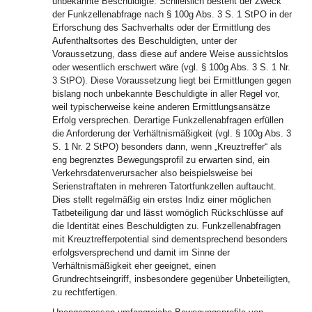
unbekannte Beschuldigte. Schließlich besteht der Zweck
der Funkzellenabfrage nach § 100g Abs. 3 S. 1 StPO in der
Erforschung des Sachverhalts oder der Ermittlung des
Aufenthaltsortes des Beschuldigten, unter der
Voraussetzung, dass diese auf andere Weise aussichtslos
oder wesentlich erschwert wäre (vgl. § 100g Abs. 3 S. 1 Nr.
3 StPO). Diese Voraussetzung liegt bei Ermittlungen gegen
bislang noch unbekannte Beschuldigte in aller Regel vor,
weil typischerweise keine anderen Ermittlungsansätze
Erfolg versprechen. Derartige Funkzellenabfragen erfüllen
die Anforderung der Verhältnismäßigkeit (vgl. § 100g Abs. 3
S. 1 Nr. 2 StPO) besonders dann, wenn „Kreuztreffer“ als
eng begrenztes Bewegungsprofil zu erwarten sind, ein
Verkehrsdatenverursacher also beispielsweise bei
Serienstraftaten in mehreren Tatortfunkzellen auftaucht.
Dies stellt regelmäßig ein erstes Indiz einer möglichen
Tatbeteiligung dar und lässt womöglich Rückschlüsse auf
die Identität eines Beschuldigten zu. Funkzellenabfragen
mit Kreuztrefferpotential sind dementsprechend besonders
erfolgsversprechend und damit im Sinne der
Verhältnismäßigkeit eher geeignet, einen
Grundrechtseingriff, insbesondere gegenüber Unbeteiligten,
zu rechtfertigen.