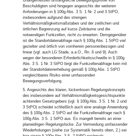
Unangemessen umfangreiche Bewegungsprofile von
Beschuldigten sind hingegen angesichts der weiteren
Anforderungen in § 100g Abs. 3 S. 1 Nr. 2 und 3 StPO,
insbesondere aufgrund des strengen
Verhältnismäßigkeitsmaßstabes und der zeitlichen und
örtlichen Begrenzung auf kurze Zeiträume und die
notwendigen Funkzellen, nicht zu erwarten. Demgegenüber
ist die Standortdatenabfrage nach § 100g Abs. 1 StPO viel
gezielter und örtlich von vornherein personenbezogen und
linear (vgl. auch LG Stade, a.a.O., Rn. 6 und 9). Auch
wegen der besonderen Erforderlichkeitsschwelle in § 100g
Abs. 3 S. 1 Nr. 3 StPO birgt die Funkzellenabfrage kein mit
der Standortdatenerhebung gemäß § 100g Abs. 1 StPO
vergleichbares Risiko einer umfassenden
Bewegungsverfolgung.
5. Angesichts des klaren, lückenlosen Regelungskonzepts
des insbesondere auf Verhältnismäßigkeitsgesichtspunkte
achtenden Gesetzgebers (vgl. § 100g Abs. 3 S. 1 Nr. 2 und
3 StPO) scheidet schließlich auch eine analoge Anwendung
des § 100g Abs. 2 StPO auf die Funkzellenabfrage nach §
100g Abs. 3 S. 1 StPO aus. Es mangelt bereits an einer
planwidrigen Regelungslücke. Zur Vermeidung umfassender
Wiederholungen (siehe zur Systematik bereits oben, 2.) sei
hier einzig § 100g Abs. 3 S. 2 StPO nochmals