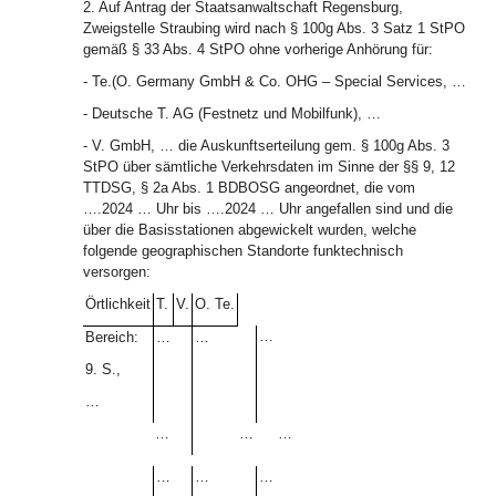
2. Auf Antrag der Staatsanwaltschaft Regensburg,
Zweigstelle Straubing wird nach § 100g Abs. 3 Satz 1 StPO
gemäß § 33 Abs. 4 StPO ohne vorherige Anhörung für:
- Te.(O. Germany GmbH & Co. OHG – Special Services, …
- Deutsche T. AG (Festnetz und Mobilfunk), …
- V. GmbH, … die Auskunftserteilung gem. § 100g Abs. 3
StPO über sämtliche Verkehrsdaten im Sinne der §§ 9, 12
TTDSG, § 2a Abs. 1 BDBOSG angeordnet, die vom
….2024 … Uhr bis ….2024 … Uhr angefallen sind und die
über die Basisstationen abgewickelt wurden, welche
folgende geographischen Standorte funktechnisch
versorgen:
Örtlichkeit
T.
V.
O. Te.
…
Bereich:
…
…
9. S.,
…
…
…
…
…
…
…