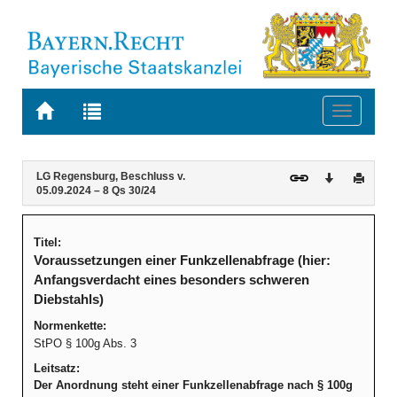
Zur
Zur
Toggle
Startseite
Trefferliste
navigati
von
der
BAYERN.RECHT
letzten
Navigation
Inhalt
LG Regensburg, Beschluss v.
Download
Druck
Suche
05.09.2024 – 8 Qs 30/24
Titel:
Voraussetzungen einer Funkzellenabfrage (hier:
Anfangsverdacht eines besonders schweren
Diebstahls)
Normenkette:
StPO § 100g Abs. 3
Leitsatz:
Der Anordnung steht einer Funkzellenabfrage nach § 100g