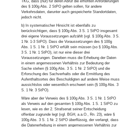
TKG, dass (nur) für deren Abruf die erhöhten Anforderungen
des § 100g Abs. 2 StPO gelten sollen, für andere
Verkehrsdaten, darunter auch gespeicherte Standortdaten,
jedoch nicht.
b) In systematischer Hinsicht ist ebenfalls zu
berücksichtigen, dass § 100g Abs. 3 S. 1 StPO insgesamt
drei eigene Voraussetzungen aufzählt (vgl. § 100g Abs. 3 S.
1 Nr. 1-3 StPO). Dass die Voraussetzungen des § 100g
Abs. 1 S. 1 Nr. 1 StPO erfüllt sein müssen (so § 100g Abs.
3 S. 1 Nr. 1 StPO), ist nur eine dieser drei
Voraussetzungen. Daneben muss die Erhebung der Daten
in einem angemessenen Verhältnis zur Bedeutung der
Sache stehen (§ 100g Abs. 3 S. 1 Nr. 2 StPO) und die
Erforschung des Sachverhalts oder die Ermittlung des
Aufenthaltsortes des Beschuldigten auf andere Weise muss
aussichtslos oder wesentlich erschwert sein (§ 100g Abs. 3
S. 1 Nr. 3 StPO).
Wäre aber der Verweis des § 100g Abs. 3 S. 1 Nr. 1 StPO
als Verweis auf den gesamten § 100g Abs. 1 S. 1 StPO zu
lesen, wie es der 2. Strafsenat seiner Entscheidung
offenbar zugrunde legt (vgl. BGH, a.a.O., Rn. 23), wäre §
100g Abs. 3 S. 1 Nr. 2 StPO überflüssig, der verlangt, dass
die Datenerhebung in einem angemessenen Verhältnis zur