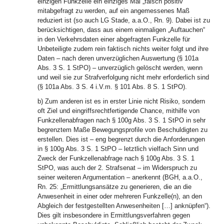
einzigen Funkzelle ein einziges Mal „falsch positiv“
mitabgefragt zu werden, auf ein angemessenes Maß
reduziert ist (so auch LG Stade, a.a.O., Rn. 9). Dabei ist zu
berücksichtigen, dass aus einem einmaligen „Auftauchen“
in den Verkehrsdaten einer abgefragten Funkzelle für
Unbeteiligte zudem rein faktisch nichts weiter folgt und ihre
Daten – nach deren unverzüglichen Auswertung (§ 101a
Abs. 3 S. 1 StPO) – unverzüglich gelöscht werden, wenn
und weil sie zur Strafverfolgung nicht mehr erforderlich sind
(§ 101a Abs. 3 S. 4 i.V.m. § 101 Abs. 8 S. 1 StPO).
b) Zum anderen ist es in erster Linie nicht Risiko, sondern
oft Ziel und eingriffsrechtfertigende Chance, mithilfe von
Funkzellenabfragen nach § 100g Abs. 3 S. 1 StPO in sehr
begrenztem Maße Bewegungsprofile von Beschuldigten zu
erstellen. Dies ist – eng begrenzt durch die Anforderungen
in § 100g Abs. 3 S. 1 StPO – letztlich vielfach Sinn und
Zweck der Funkzellenabfrage nach § 100g Abs. 3 S. 1
StPO, was auch der 2. Strafsenat – im Widerspruch zu
seiner weiteren Argumentation – anerkennt (BGH, a.a.O.,
Rn. 25: „Ermittlungsansätze zu generieren, die an die
Anwesenheit in einer oder mehreren Funkzelle(n), an den
Abgleich der festgestellten Anwesenheiten […] anknüpfen“).
Dies gilt insbesondere in Ermittlungsverfahren gegen