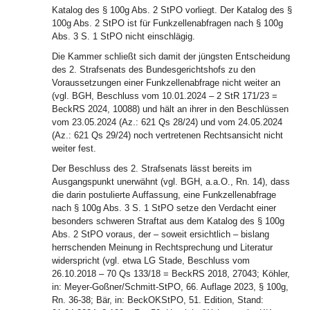
Katalog des § 100g Abs. 2 StPO vorliegt. Der Katalog des §
100g Abs. 2 StPO ist für Funkzellenabfragen nach § 100g
Abs. 3 S. 1 StPO nicht einschlägig.
Die Kammer schließt sich damit der jüngsten Entscheidung
des 2. Strafsenats des Bundesgerichtshofs zu den
Voraussetzungen einer Funkzellenabfrage nicht weiter an
(vgl. BGH, Beschluss vom 10.01.2024 – 2 StR 171/23 =
BeckRS 2024, 10088) und hält an ihrer in den Beschlüssen
vom 23.05.2024 (Az.: 621 Qs 28/24) und vom 24.05.2024
(Az.: 621 Qs 29/24) noch vertretenen Rechtsansicht nicht
weiter fest.
Der Beschluss des 2. Strafsenats lässt bereits im
Ausgangspunkt unerwähnt (vgl. BGH, a.a.O., Rn. 14), dass
die darin postulierte Auffassung, eine Funkzellenabfrage
nach § 100g Abs. 3 S. 1 StPO setze den Verdacht einer
besonders schweren Straftat aus dem Katalog des § 100g
Abs. 2 StPO voraus, der – soweit ersichtlich – bislang
herrschenden Meinung in Rechtsprechung und Literatur
widerspricht (vgl. etwa LG Stade, Beschluss vom
26.10.2018 – 70 Qs 133/18 = BeckRS 2018, 27043; Köhler,
in: Meyer-Goßner/Schmitt-StPO, 66. Auflage 2023, § 100g,
Rn. 36-38; Bär, in: BeckOKStPO, 51. Edition, Stand: