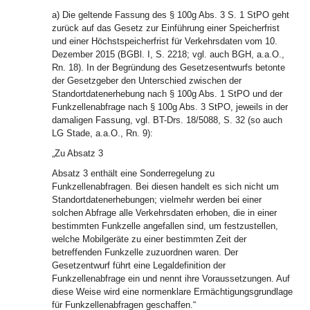
a) Die geltende Fassung des § 100g Abs. 3 S. 1 StPO geht
zurück auf das Gesetz zur Einführung einer Speicherfrist
und einer Höchstspeicherfrist für Verkehrsdaten vom 10.
Dezember 2015 (BGBl. I, S. 2218; vgl. auch BGH, a.a.O.,
Rn. 18). In der Begründung des Gesetzesentwurfs betonte
der Gesetzgeber den Unterschied zwischen der
Standortdatenerhebung nach § 100g Abs. 1 StPO und der
Funkzellenabfrage nach § 100g Abs. 3 StPO, jeweils in der
damaligen Fassung, vgl. BT-Drs. 18/5088, S. 32 (so auch
LG Stade, a.a.O., Rn. 9):
„Zu Absatz 3
Absatz 3 enthält eine Sonderregelung zu
Funkzellenabfragen. Bei diesen handelt es sich nicht um
Standortdatenerhebungen; vielmehr werden bei einer
solchen Abfrage alle Verkehrsdaten erhoben, die in einer
bestimmten Funkzelle angefallen sind, um festzustellen,
welche Mobilgeräte zu einer bestimmten Zeit der
betreffenden Funkzelle zuzuordnen waren. Der
Gesetzentwurf führt eine Legaldefinition der
Funkzellenabfrage ein und nennt ihre Voraussetzungen. Auf
diese Weise wird eine normenklare Ermächtigungsgrundlage
für Funkzellenabfragen geschaffen.“