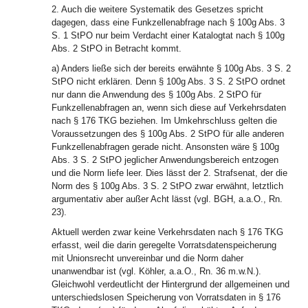
2. Auch die weitere Systematik des Gesetzes spricht
dagegen, dass eine Funkzellenabfrage nach § 100g Abs. 3
S. 1 StPO nur beim Verdacht einer Katalogtat nach § 100g
Abs. 2 StPO in Betracht kommt.
a) Anders ließe sich der bereits erwähnte § 100g Abs. 3 S. 2
StPO nicht erklären. Denn § 100g Abs. 3 S. 2 StPO ordnet
nur dann die Anwendung des § 100g Abs. 2 StPO für
Funkzellenabfragen an, wenn sich diese auf Verkehrsdaten
nach § 176 TKG beziehen. Im Umkehrschluss gelten die
Voraussetzungen des § 100g Abs. 2 StPO für alle anderen
Funkzellenabfragen gerade nicht. Ansonsten wäre § 100g
Abs. 3 S. 2 StPO jeglicher Anwendungsbereich entzogen
und die Norm liefe leer. Dies lässt der 2. Strafsenat, der die
Norm des § 100g Abs. 3 S. 2 StPO zwar erwähnt, letztlich
argumentativ aber außer Acht lässt (vgl. BGH, a.a.O., Rn.
23).
Aktuell werden zwar keine Verkehrsdaten nach § 176 TKG
erfasst, weil die darin geregelte Vorratsdatenspeicherung
mit Unionsrecht unvereinbar und die Norm daher
unanwendbar ist (vgl. Köhler, a.a.O., Rn. 36 m.w.N.).
Gleichwohl verdeutlicht der Hintergrund der allgemeinen und
unterschiedslosen Speicherung von Vorratsdaten in § 176