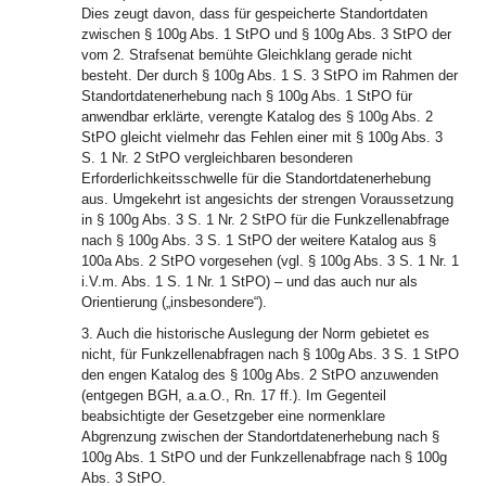
Dies zeugt davon, dass für gespeicherte Standortdaten
zwischen § 100g Abs. 1 StPO und § 100g Abs. 3 StPO der
vom 2. Strafsenat bemühte Gleichklang gerade nicht
besteht. Der durch § 100g Abs. 1 S. 3 StPO im Rahmen der
Standortdatenerhebung nach § 100g Abs. 1 StPO für
anwendbar erklärte, verengte Katalog des § 100g Abs. 2
StPO gleicht vielmehr das Fehlen einer mit § 100g Abs. 3
S. 1 Nr. 2 StPO vergleichbaren besonderen
Erforderlichkeitsschwelle für die Standortdatenerhebung
aus. Umgekehrt ist angesichts der strengen Voraussetzung
in § 100g Abs. 3 S. 1 Nr. 2 StPO für die Funkzellenabfrage
nach § 100g Abs. 3 S. 1 StPO der weitere Katalog aus §
100a Abs. 2 StPO vorgesehen (vgl. § 100g Abs. 3 S. 1 Nr. 1
i.V.m. Abs. 1 S. 1 Nr. 1 StPO) – und das auch nur als
Orientierung („insbesondere“).
3. Auch die historische Auslegung der Norm gebietet es
nicht, für Funkzellenabfragen nach § 100g Abs. 3 S. 1 StPO
den engen Katalog des § 100g Abs. 2 StPO anzuwenden
(entgegen BGH, a.a.O., Rn. 17 ff.). Im Gegenteil
beabsichtigte der Gesetzgeber eine normenklare
Abgrenzung zwischen der Standortdatenerhebung nach §
100g Abs. 1 StPO und der Funkzellenabfrage nach § 100g
Abs. 3 StPO.