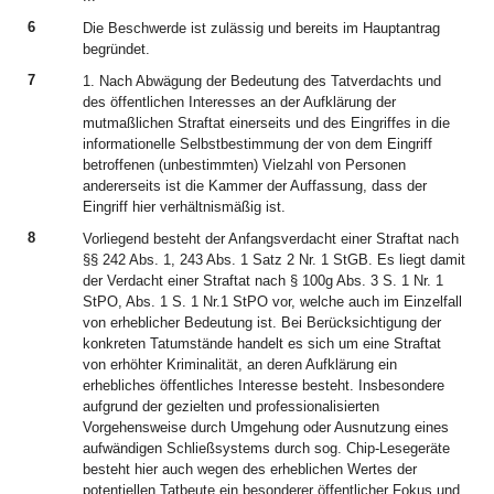
6
Die Beschwerde ist zulässig und bereits im Hauptantrag
begründet.
7
1. Nach Abwägung der Bedeutung des Tatverdachts und
des öffentlichen Interesses an der Aufklärung der
mutmaßlichen Straftat einerseits und des Eingriffes in die
informationelle Selbstbestimmung der von dem Eingriff
betroffenen (unbestimmten) Vielzahl von Personen
andererseits ist die Kammer der Auffassung, dass der
Eingriff hier verhältnismäßig ist.
8
Vorliegend besteht der Anfangsverdacht einer Straftat nach
§§ 242 Abs. 1, 243 Abs. 1 Satz 2 Nr. 1 StGB. Es liegt damit
der Verdacht einer Straftat nach § 100g Abs. 3 S. 1 Nr. 1
StPO, Abs. 1 S. 1 Nr.1 StPO vor, welche auch im Einzelfall
von erheblicher Bedeutung ist. Bei Berücksichtigung der
konkreten Tatumstände handelt es sich um eine Straftat
von erhöhter Kriminalität, an deren Aufklärung ein
erhebliches öffentliches Interesse besteht. Insbesondere
aufgrund der gezielten und professionalisierten
Vorgehensweise durch Umgehung oder Ausnutzung eines
aufwändigen Schließsystems durch sog. Chip-Lesegeräte
besteht hier auch wegen des erheblichen Wertes der
potentiellen Tatbeute ein besonderer öffentlicher Fokus und