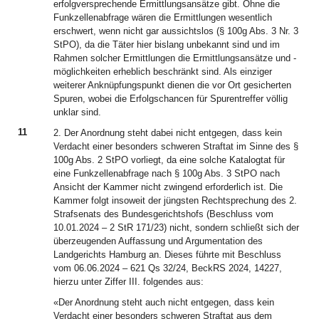
erfolgversprechende Ermittlungsansätze gibt. Ohne die
Funkzellenabfrage wären die Ermittlungen wesentlich
erschwert, wenn nicht gar aussichtslos (§ 100g Abs. 3 Nr. 3
StPO), da die Täter hier bislang unbekannt sind und im
Rahmen solcher Ermittlungen die Ermittlungsansätze und -
möglichkeiten erheblich beschränkt sind. Als einziger
weiterer Anknüpfungspunkt dienen die vor Ort gesicherten
Spuren, wobei die Erfolgschancen für Spurentreffer völlig
unklar sind.
11
2. Der Anordnung steht dabei nicht entgegen, dass kein
Verdacht einer besonders schweren Straftat im Sinne des §
100g Abs. 2 StPO vorliegt, da eine solche Katalogtat für
eine Funkzellenabfrage nach § 100g Abs. 3 StPO nach
Ansicht der Kammer nicht zwingend erforderlich ist. Die
Kammer folgt insoweit der jüngsten Rechtsprechung des 2.
Strafsenats des Bundesgerichtshofs (Beschluss vom
10.01.2024 – 2 StR 171/23) nicht, sondern schließt sich der
überzeugenden Auffassung und Argumentation des
Landgerichts Hamburg an. Dieses führte mit Beschluss
vom 06.06.2024 – 621 Qs 32/24, BeckRS 2024, 14227,
hierzu unter Ziffer III. folgendes aus:
«Der Anordnung steht auch nicht entgegen, dass kein
Verdacht einer besonders schweren Straftat aus dem