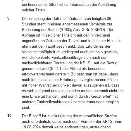
ein besonderes öffentliches Interesse an der Aufklärung
solcher Taten.
9
Die Erhebung der Daten im Zeitraum von lediglich 36
Stunden steht in einem angemessenen Verhältnis zur
Bedeutung der Sache (§ 100g Abs. 3 Nr. 2 StPO). Die
Abfrage ist in zeitlicher Hinsicht auf den hinreichend
angenäherten Zeitraum der Tatzeit und in örtlicher Hinsicht
allein auf den Tatort beschränkt. Das Erfordernis der
Verhältnismäßigkeit ist vorliegend auch deshalb gewahrt,
weil die konkrete Funkzellenabfrage sich nach der
nachvollziehbaren Darstellung der KPI S., auf die Bezug
genommen wird (Bl. 1 f. der Akten) als besonders
erfolgversprechend darstellt. Zu beachten ist dabei, dass
nach kriminalistischer Erfahrung in vergleichbaren Fällen
mit hoher Wahrscheinlichkeit davon auszugehen ist, dass
es sich aufgrund des vorliegenden modus operandi nicht um
eine Einzeltat handelt, und somit durch „Kreuztreffer“ mit
anderen Funkzellenabfragen Übereinstimmungen möglich
sind.
10
Der Eingriff ist zur Aufklärung der mutmaßlichen Straftat
auch erforderlich, da es nach dem Vermerk der KPI S. vom
19.08.2024 derzeit keine anderweitigen, ausreichend