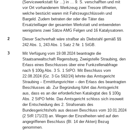
(Servicewerkstatt für …) in … 9. S. verschafften und mit
vor Ort vorhandenem Werkzeug zwei Tresore öffneten,
welche bestückt waren mit Fahrzeugschlüsseln und
Bargeld. Zudem betraten der oder die Täter das
Ersatzteillager der gesamten Werkstatt und entwendeten
wenigstens zwei Sätze AMG Felgen und 16 Katalysatoren.
2
Dieser Sachverhalt wäre strafbar als Diebstahl gemäß §§
242 Abs. 1, 243 Abs. 1 Satz 2 Nr. 1 StGB.
3
Mit Verfügung vom 19.08.2024 beantragte die
Staatsanwaltschaft Regensburg, Zweigstelle Straubing, den
Erlass eines Beschlusses über eine Funkzellenabfrage
nach § 100g Abs. 3 S. 1 StPO. Mit Beschluss vom
22.08.2024 (Gz. 3 Gs 592/24) lehnte das Amtsgericht
Straubing – Ermittlungsrichter – den Erlass des beantragten
Beschlusses ab. Zur Begründung führt das Amtsgericht
aus, dass es an der erforderlichen Katalogtat des § 100g
Abs. 2 StPO fehle. Das Amtsgericht schloss sich insoweit
der Entscheidung des 2. Strafsenats des
Bundesgerichtshofs aus dessen Beschluss vom 10.01.2024
(2 StR 171/23) an. Wegen der Einzelheiten wird auf den
angegriffenen Beschluss (Bl. 14 der Akten) Bezug
genommen.