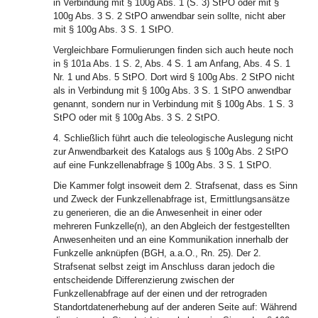
in Verbindung mit § 100g Abs. 1 (S. 3) StPO oder mit §
100g Abs. 3 S. 2 StPO anwendbar sein sollte, nicht aber
mit § 100g Abs. 3 S. 1 StPO.
Vergleichbare Formulierungen finden sich auch heute noch
in § 101a Abs. 1 S. 2, Abs. 4 S. 1 am Anfang, Abs. 4 S. 1
Nr. 1 und Abs. 5 StPO. Dort wird § 100g Abs. 2 StPO nicht
als in Verbindung mit § 100g Abs. 3 S. 1 StPO anwendbar
genannt, sondern nur in Verbindung mit § 100g Abs. 1 S. 3
StPO oder mit § 100g Abs. 3 S. 2 StPO.
4. Schließlich führt auch die teleologische Auslegung nicht
zur Anwendbarkeit des Katalogs aus § 100g Abs. 2 StPO
auf eine Funkzellenabfrage § 100g Abs. 3 S. 1 StPO.
Die Kammer folgt insoweit dem 2. Strafsenat, dass es Sinn
und Zweck der Funkzellenabfrage ist, Ermittlungsansätze
zu generieren, die an die Anwesenheit in einer oder
mehreren Funkzelle(n), an den Abgleich der festgestellten
Anwesenheiten und an eine Kommunikation innerhalb der
Funkzelle anknüpfen (BGH, a.a.O., Rn. 25). Der 2.
Strafsenat selbst zeigt im Anschluss daran jedoch die
entscheidende Differenzierung zwischen der
Funkzellenabfrage auf der einen und der retrograden
Standortdatenerhebung auf der anderen Seite auf: Während