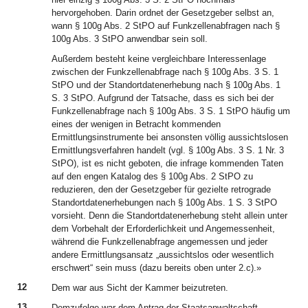
hervorgehoben. Darin ordnet der Gesetzgeber selbst an,
wann § 100g Abs. 2 StPO auf Funkzellenabfragen nach §
100g Abs. 3 StPO anwendbar sein soll.
Außerdem besteht keine vergleichbare Interessenlage
zwischen der Funkzellenabfrage nach § 100g Abs. 3 S. 1
StPO und der Standortdatenerhebung nach § 100g Abs. 1
S. 3 StPO. Aufgrund der Tatsache, dass es sich bei der
Funkzellenabfrage nach § 100g Abs. 3 S. 1 StPO häufig um
eines der wenigen in Betracht kommenden
Ermittlungsinstrumente bei ansonsten völlig aussichtslosen
Ermittlungsverfahren handelt (vgl. § 100g Abs. 3 S. 1 Nr. 3
StPO), ist es nicht geboten, die infrage kommenden Taten
auf den engen Katalog des § 100g Abs. 2 StPO zu
reduzieren, den der Gesetzgeber für gezielte retrograde
Standortdatenerhebungen nach § 100g Abs. 1 S. 3 StPO
vorsieht. Denn die Standortdatenerhebung steht allein unter
dem Vorbehalt der Erforderlichkeit und Angemessenheit,
während die Funkzellenabfrage angemessen und jeder
andere Ermittlungsansatz „aussichtslos oder wesentlich
erschwert“ sein muss (dazu bereits oben unter 2.c).»
12
Dem war aus Sicht der Kammer beizutreten.
13
Demzufolge war dem Antrag der Staatsanwaltschaft