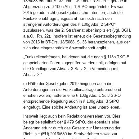
18/5088 erst auf S. 32 und – wie bereits zitiert – gerade in
Abgrenzung zu § 100g Abs. 1 StPO begründete. Es war
2015 gerade nicht gesetzgeberische Intention, auch die
Funkzellenabfrage „insgesamt nur noch nach den
strengeren Anforderungen des § 100g Abs. 2 StPO“
zuzulassen, was der 2. Strafsenat aber impliziert (vgl. BGH,
a.a.O., Rn. 22). Insofern ist erneut die Gesetzesbegründung
von 2015 in BT-Drs. 18/5088, S. 33 heranzuziehen, aus der
sich eine eingeschränkte Anwendbarkeit ergibt:
„Funkzellenabfragen, bei denen auf die nach § 113b TKG-E
gespeicherten Daten zugegriffen werden soll, erfolgen auf
der Grundlage von Absatz 3 Satz 2 in Verbindung mit
Absatz 2.“
c) Hätte der Gesetzgeber 2019 hingegen auch die
Anforderungen an die Funkzellenabfrage entsprechend
erhöhen wollen, hätte er eine § 100g Abs. 1 S. 3 StPO
entsprechende Regelung auch in § 100g Abs. 3 StPO
eingefügt. Eine solche Änderung ist aber unterblieben.
Insoweit liegt auch kein Redaktionsversehen vor. Dies
belegt beispielhaft der § 479 StPO, der ebenfalls eine
Änderung erfuhr durch das Gesetz zur Umsetzung der
Richtlinie (EU) 2016/680 im Strafverfahren sowie zur