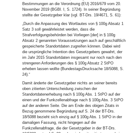
Bestimmungen an die Verordnung (EU) 2016/679 vom 20.
November 2019 (BGBl. I, S. 1724). In seiner Begründung
stellte der Gesetzgeber klar (vgl. BT-Drs. 19/4671, S. 61):
„Durch die Anpassung des Wortlautes von § 100g Absatz 1
Satz 3 soll gewährleistet werden, dass die
Strafverfolgungsbehörden bei Vorliegen [der] in § 100g
Absatz 2 genannten Voraussetzungen auch auf geschäftlich
gespeicherte Standortdaten zugreifen können. Dabei wird
die ursprüngliche Intention des Gesetzgebers gewahrt, der
im Jahr 2015 Standortdaten insgesamt nur noch nach den
strengeren Anforderungen des § 100g Absatz 2 StPO
erheben lassen wollte (BundestagsDrucksache 18/5088, S.
24).“
Damit änderte der Gesetzgeber nichts an seiner bereits
oben zitierten Unterscheidung zwischen der
Standortdatenerhebung nach § 100g Abs. 1 StPO auf der
einen und der Funkzellenabfrage nach § 100g Abs. 3 StPO
auf der anderen Seite. Die am Ende des obigen Zitats in
Bezug genommene Begründung auf S. 24 der BT-Drs.
18/5088 bezieht sich einzig auf § 100g Abs. 1 StPO in der
damaligen Fassung, nicht hingegen auf die
Funkzellenabfrage, die der Gesetzgeber in der BT-Drs.