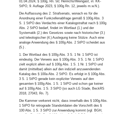
01.04.2024, § 100g, Rn. 50; Henrichs/Weingast, in: KK-
StPO, 9. Auflage 2023, § 100g Rn. 12, jeweils m.w.N.).
Die Auffassung des 2. Strafsenats, wonach es für die
Anordnung einer Funkzellenabfrage gemäß § 100g Abs. 3
S. 1 StPO des Verdachts einer Katalogstraftat nach § 100g
Abs. 2 StPO bedarf, findet im Wortlaut (1.) und der
Systematik (2.) des Gesetzes sowie nach historischer (3.)
und teleologischer (4.) Auslegung keine Stütze. Auch eine
analoge Anwendung des § 100g Abs. 2 StPO scheidet aus
(5.) .
1. Der Wortlaut des § 100g Abs. 3 S. 1 Nr. 1 StPO ist
eindeutig. Der Verweis aus § 100g Abs. 3 S. 1 Nr. 1 StPO
zielt explizit allein auf § 100g Abs. 1 S. 1 Nr. 1 StPO und
damit (mittelbar) allein auf den indiziell anzuwendenden
Katalog des § 100a Abs. 2 StPO. Es erfolgt in § 100g Abs.
3 S. 1 StPO gerade kein expliziter Verweis auf den
gesamten § 100g Abs. 1 S. 1 StPO und schon gar keiner
auf § 100g Abs. 1 S. 3 StPO (so auch LG Stade, BeckRS
2018, 27043, Rn. 7).
Die Kammer verkennt nicht, dass innerhalb des § 100g Abs.
1 StPO für retrograde Standortdaten die Vorschrift des §
100 Abs. 1 S. 3 StPO zur Anwendung kommt (vgl. BGH,