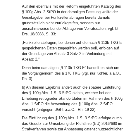
Auf den ebenfalls mit der Reform eingeführten Katalog des
§ 100g Abs. 2 StPO in der damaligen Fassung wollte der
Gesetzgeber bei Funkzellenabfragen bereits damals
grundsätzlich nicht zurückgreifen, sondern nur
ausnahmsweise bei der Abfrage von Vorratsdaten, vgl. BT-
Drs. 18/5088, S. 33:
„Funkzellenabfragen, bei denen auf die nach § 113b TKG-E
gespeicherten Daten zugegriffen werden soll, erfolgen auf
der Grundlage von Absatz 3 Satz 2 in Verbindung mit
Absatz 2.“
Denn beim damaligen „§ 113b TKG-E“ handelt es sich um
die Vorgängernorm des § 176 TKG (vgl. nur Köhler, a.a.O.,
Rn. 3).
b) An diesem Ergebnis ändert auch die spätere Einführung
des § 100g Abs. 1 S. 3 StPO nichts, welcher bei der
Erhebung retrograder Standortdaten im Rahmen des § 100g
Abs. 1 StPO die Anwendung des § 100g Abs. 2 StPO
vorsieht (entgegen BGH, a.a.O., Rn. 19-22).
Die Einführung des § 100g Abs. 1 S. 3 StPO erfolgte durch
das Gesetz zur Umsetzung der Richtlinie (EU) 2016/680 im
Strafverfahren sowie zur Anpassung datenschutzrechtlicher