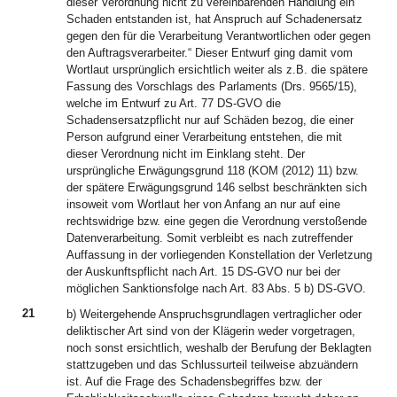
dieser Verordnung nicht zu vereinbarenden Handlung ein
Schaden entstanden ist, hat Anspruch auf Schadenersatz
gegen den für die Verarbeitung Verantwortlichen oder gegen
den Auftragsverarbeiter.“ Dieser Entwurf ging damit vom
Wortlaut ursprünglich ersichtlich weiter als z.B. die spätere
Fassung des Vorschlags des Parlaments (Drs. 9565/15),
welche im Entwurf zu Art. 77 DS-GVO die
Schadensersatzpflicht nur auf Schäden bezog, die einer
Person aufgrund einer Verarbeitung entstehen, die mit
dieser Verordnung nicht im Einklang steht. Der
ursprüngliche Erwägungsgrund 118 (KOM (2012) 11) bzw.
der spätere Erwägungsgrund 146 selbst beschränkten sich
insoweit vom Wortlaut her von Anfang an nur auf eine
rechtswidrige bzw. eine gegen die Verordnung verstoßende
Datenverarbeitung. Somit verbleibt es nach zutreffender
Auffassung in der vorliegenden Konstellation der Verletzung
der Auskunftspflicht nach Art. 15 DS-GVO nur bei der
möglichen Sanktionsfolge nach Art. 83 Abs. 5 b) DS-GVO.
21
b) Weitergehende Anspruchsgrundlagen vertraglicher oder
deliktischer Art sind von der Klägerin weder vorgetragen,
noch sonst ersichtlich, weshalb der Berufung der Beklagten
stattzugeben und das Schlussurteil teilweise abzuändern
ist. Auf die Frage des Schadensbegriffes bzw. der