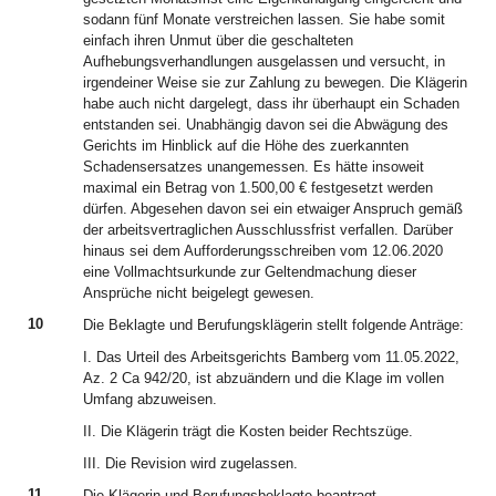
sodann fünf Monate verstreichen lassen. Sie habe somit
einfach ihren Unmut über die geschalteten
Aufhebungsverhandlungen ausgelassen und versucht, in
irgendeiner Weise sie zur Zahlung zu bewegen. Die Klägerin
habe auch nicht dargelegt, dass ihr überhaupt ein Schaden
entstanden sei. Unabhängig davon sei die Abwägung des
Gerichts im Hinblick auf die Höhe des zuerkannten
Schadensersatzes unangemessen. Es hätte insoweit
maximal ein Betrag von 1.500,00 € festgesetzt werden
dürfen. Abgesehen davon sei ein etwaiger Anspruch gemäß
der arbeitsvertraglichen Ausschlussfrist verfallen. Darüber
hinaus sei dem Aufforderungsschreiben vom 12.06.2020
eine Vollmachtsurkunde zur Geltendmachung dieser
Ansprüche nicht beigelegt gewesen.
10
Die Beklagte und Berufungsklägerin stellt folgende Anträge:
I. Das Urteil des Arbeitsgerichts Bamberg vom 11.05.2022,
Az. 2 Ca 942/20, ist abzuändern und die Klage im vollen
Umfang abzuweisen.
II. Die Klägerin trägt die Kosten beider Rechtszüge.
III. Die Revision wird zugelassen.
11
Die Klägerin und Berufungsbeklagte beantragt,