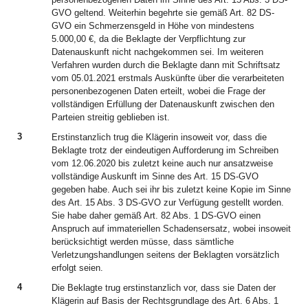
GVO geltend. Weiterhin begehrte sie gemäß Art. 82 DS-
GVO ein Schmerzensgeld in Höhe von mindestens
5.000,00 €, da die Beklagte der Verpflichtung zur
Datenauskunft nicht nachgekommen sei. Im weiteren
Verfahren wurden durch die Beklagte dann mit Schriftsatz
vom 05.01.2021 erstmals Auskünfte über die verarbeiteten
personenbezogenen Daten erteilt, wobei die Frage der
vollständigen Erfüllung der Datenauskunft zwischen den
Parteien streitig geblieben ist.
3
Erstinstanzlich trug die Klägerin insoweit vor, dass die
Beklagte trotz der eindeutigen Aufforderung im Schreiben
vom 12.06.2020 bis zuletzt keine auch nur ansatzweise
vollständige Auskunft im Sinne des Art. 15 DS-GVO
gegeben habe. Auch sei ihr bis zuletzt keine Kopie im Sinne
des Art. 15 Abs. 3 DS-GVO zur Verfügung gestellt worden.
Sie habe daher gemäß Art. 82 Abs. 1 DS-GVO einen
Anspruch auf immateriellen Schadensersatz, wobei insoweit
berücksichtigt werden müsse, dass sämtliche
Verletzungshandlungen seitens der Beklagten vorsätzlich
erfolgt seien.
4
Die Beklagte trug erstinstanzlich vor, dass sie Daten der
Klägerin auf Basis der Rechtsgrundlage des Art. 6 Abs. 1