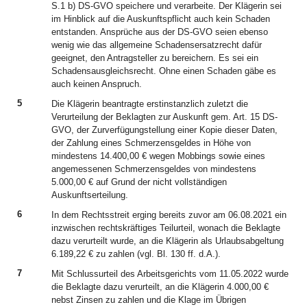
S.1 b) DS-GVO speichere und verarbeite. Der Klägerin sei
im Hinblick auf die Auskunftspflicht auch kein Schaden
entstanden. Ansprüche aus der DS-GVO seien ebenso
wenig wie das allgemeine Schadensersatzrecht dafür
geeignet, den Antragsteller zu bereichern. Es sei ein
Schadensausgleichsrecht. Ohne einen Schaden gäbe es
auch keinen Anspruch.
5
Die Klägerin beantragte erstinstanzlich zuletzt die
Verurteilung der Beklagten zur Auskunft gem. Art. 15 DS-
GVO, der Zurverfügungstellung einer Kopie dieser Daten,
der Zahlung eines Schmerzensgeldes in Höhe von
mindestens 14.400,00 € wegen Mobbings sowie eines
angemessenen Schmerzensgeldes von mindestens
5.000,00 € auf Grund der nicht vollständigen
Auskunftserteilung.
6
In dem Rechtsstreit erging bereits zuvor am 06.08.2021 ein
inzwischen rechtskräftiges Teilurteil, wonach die Beklagte
dazu verurteilt wurde, an die Klägerin als Urlaubsabgeltung
6.189,22 € zu zahlen (vgl. Bl. 130 ff. d.A.).
7
Mit Schlussurteil des Arbeitsgerichts vom 11.05.2022 wurde
die Beklagte dazu verurteilt, an die Klägerin 4.000,00 €
nebst Zinsen zu zahlen und die Klage im Übrigen