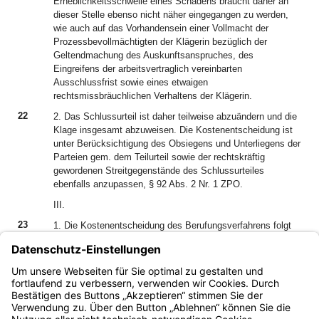
Erheblichkeitsschwelle eines Schadens braucht daher an
dieser Stelle ebenso nicht näher eingegangen zu werden,
wie auch auf das Vorhandensein einer Vollmacht der
Prozessbevollmächtigten der Klägerin bezüglich der
Geltendmachung des Auskunftsanspruches, des
Eingreifens der arbeitsvertraglich vereinbarten
Ausschlussfrist sowie eines etwaigen
rechtsmissbräuchlichen Verhaltens der Klägerin.
22
2. Das Schlussurteil ist daher teilweise abzuändern und die
Klage insgesamt abzuweisen. Die Kostenentscheidung ist
unter Berücksichtigung des Obsiegens und Unterliegens der
Parteien gem. dem Teilurteil sowie der rechtskräftig
gewordenen Streitgegenstände des Schlussurteiles
ebenfalls anzupassen, § 92 Abs. 2 Nr. 1 ZPO.
III.
23
1. Die Kostenentscheidung des Berufungsverfahrens folgt
aus § 91 Abs. 1 ZPO.
24
2. Die Revision ist zuzulassen, da diese Entscheidung von
Entscheidungen anderer Landesarbeitsgerichte abweicht
und auf dieser Abweichung beruht, § 72 Abs. 2 Nr. 2 ArbGG