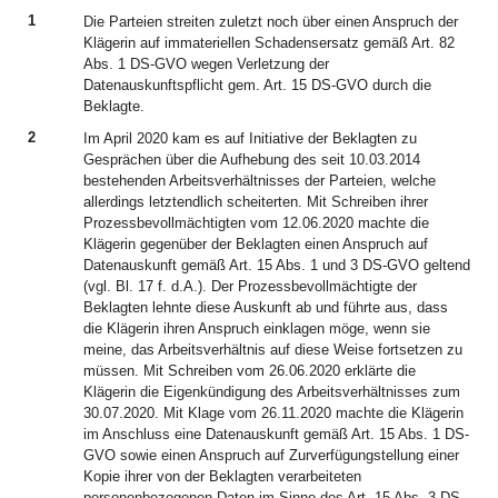
1
Die Parteien streiten zuletzt noch über einen Anspruch der
Klägerin auf immateriellen Schadensersatz gemäß Art. 82
Abs. 1 DS-GVO wegen Verletzung der
Datenauskunftspflicht gem. Art. 15 DS-GVO durch die
Beklagte.
2
Im April 2020 kam es auf Initiative der Beklagten zu
Gesprächen über die Aufhebung des seit 10.03.2014
bestehenden Arbeitsverhältnisses der Parteien, welche
allerdings letztendlich scheiterten. Mit Schreiben ihrer
Prozessbevollmächtigten vom 12.06.2020 machte die
Klägerin gegenüber der Beklagten einen Anspruch auf
Datenauskunft gemäß Art. 15 Abs. 1 und 3 DS-GVO geltend
(vgl. Bl. 17 f. d.A.). Der Prozessbevollmächtigte der
Beklagten lehnte diese Auskunft ab und führte aus, dass
die Klägerin ihren Anspruch einklagen möge, wenn sie
meine, das Arbeitsverhältnis auf diese Weise fortsetzen zu
müssen. Mit Schreiben vom 26.06.2020 erklärte die
Klägerin die Eigenkündigung des Arbeitsverhältnisses zum
30.07.2020. Mit Klage vom 26.11.2020 machte die Klägerin
im Anschluss eine Datenauskunft gemäß Art. 15 Abs. 1 DS-
GVO sowie einen Anspruch auf Zurverfügungstellung einer
Kopie ihrer von der Beklagten verarbeiteten
personenbezogenen Daten im Sinne des Art. 15 Abs. 3 DS-