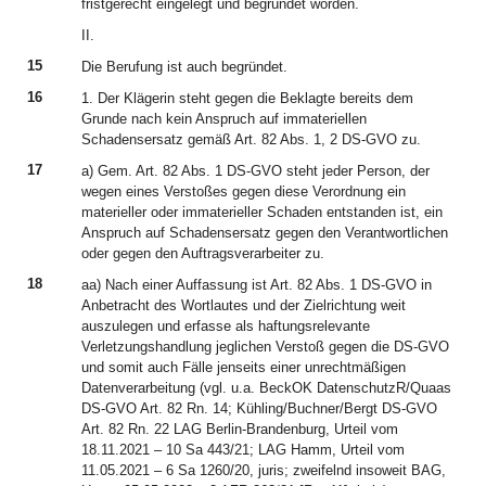
fristgerecht eingelegt und begründet worden.
II.
15
Die Berufung ist auch begründet.
16
1. Der Klägerin steht gegen die Beklagte bereits dem
Grunde nach kein Anspruch auf immateriellen
Schadensersatz gemäß Art. 82 Abs. 1, 2 DS-GVO zu.
17
a) Gem. Art. 82 Abs. 1 DS-GVO steht jeder Person, der
wegen eines Verstoßes gegen diese Verordnung ein
materieller oder immaterieller Schaden entstanden ist, ein
Anspruch auf Schadensersatz gegen den Verantwortlichen
oder gegen den Auftragsverarbeiter zu.
18
aa) Nach einer Auffassung ist Art. 82 Abs. 1 DS-GVO in
Anbetracht des Wortlautes und der Zielrichtung weit
auszulegen und erfasse als haftungsrelevante
Verletzungshandlung jeglichen Verstoß gegen die DS-GVO
und somit auch Fälle jenseits einer unrechtmäßigen
Datenverarbeitung (vgl. u.a. BeckOK DatenschutzR/Quaas
DS-GVO Art. 82 Rn. 14; Kühling/Buchner/Bergt DS-GVO
Art. 82 Rn. 22 LAG Berlin-Brandenburg, Urteil vom
18.11.2021 – 10 Sa 443/21; LAG Hamm, Urteil vom
11.05.2021 – 6 Sa 1260/20, juris; zweifelnd insoweit BAG,