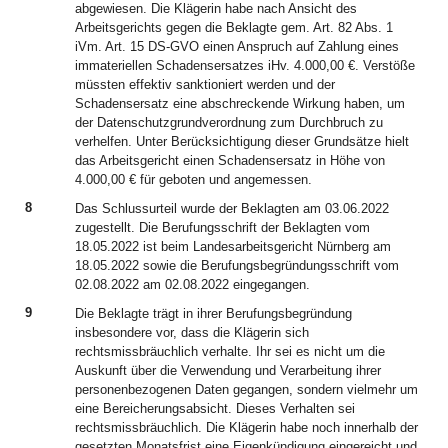
abgewiesen. Die Klägerin habe nach Ansicht des
Arbeitsgerichts gegen die Beklagte gem. Art. 82 Abs. 1
iVm. Art. 15 DS-GVO einen Anspruch auf Zahlung eines
immateriellen Schadensersatzes iHv. 4.000,00 €. Verstöße
müssten effektiv sanktioniert werden und der
Schadensersatz eine abschreckende Wirkung haben, um
der Datenschutzgrundverordnung zum Durchbruch zu
verhelfen. Unter Berücksichtigung dieser Grundsätze hielt
das Arbeitsgericht einen Schadensersatz in Höhe von
4.000,00 € für geboten und angemessen.
8
Das Schlussurteil wurde der Beklagten am 03.06.2022
zugestellt. Die Berufungsschrift der Beklagten vom
18.05.2022 ist beim Landesarbeitsgericht Nürnberg am
18.05.2022 sowie die Berufungsbegründungsschrift vom
02.08.2022 am 02.08.2022 eingegangen.
9
Die Beklagte trägt in ihrer Berufungsbegründung
insbesondere vor, dass die Klägerin sich
rechtsmissbräuchlich verhalte. Ihr sei es nicht um die
Auskunft über die Verwendung und Verarbeitung ihrer
personenbezogenen Daten gegangen, sondern vielmehr um
eine Bereicherungsabsicht. Dieses Verhalten sei
rechtsmissbräuchlich. Die Klägerin habe noch innerhalb der
gesetzten Monatsfrist eine Eigenkündigung eingereicht und