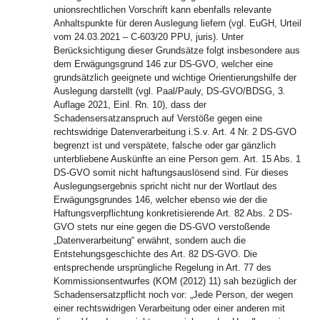
unionsrechtlichen Vorschrift kann ebenfalls relevante
Anhaltspunkte für deren Auslegung liefern (vgl. EuGH, Urteil
vom 24.03.2021 – C-603/20 PPU, juris). Unter
Berücksichtigung dieser Grundsätze folgt insbesondere aus
dem Erwägungsgrund 146 zur DS-GVO, welcher eine
grundsätzlich geeignete und wichtige Orientierungshilfe der
Auslegung darstellt (vgl. Paal/Pauly, DS-GVO/BDSG, 3.
Auflage 2021, Einl. Rn. 10), dass der
Schadensersatzanspruch auf Verstöße gegen eine
rechtswidrige Datenverarbeitung i.S.v. Art. 4 Nr. 2 DS-GVO
begrenzt ist und verspätete, falsche oder gar gänzlich
unterbliebene Auskünfte an eine Person gem. Art. 15 Abs. 1
DS-GVO somit nicht haftungsauslösend sind. Für dieses
Auslegungsergebnis spricht nicht nur der Wortlaut des
Erwägungsgrundes 146, welcher ebenso wie der die
Haftungsverpflichtung konkretisierende Art. 82 Abs. 2 DS-
GVO stets nur eine gegen die DS-GVO verstoßende
„Datenverarbeitung“ erwähnt, sondern auch die
Entstehungsgeschichte des Art. 82 DS-GVO. Die
entsprechende ursprüngliche Regelung in Art. 77 des
Kommissionsentwurfes (KOM (2012) 11) sah bezüglich der
Schadensersatzpflicht noch vor: „Jede Person, der wegen
einer rechtswidrigen Verarbeitung oder einer anderen mit