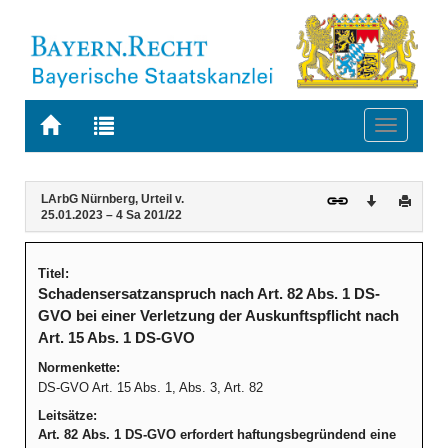
Zur
Zur
Toggle
Startseite
Trefferliste
navigati
von
der
BAYERN.RECHT
letzten
Navigation
Inhalt
LArbG Nürnberg, Urteil v.
Download
Druck
Suche
25.01.2023 – 4 Sa 201/22
Titel:
Schadensersatzanspruch nach Art. 82 Abs. 1 DS-
GVO bei einer Verletzung der Auskunftspflicht nach
Art. 15 Abs. 1 DS-GVO
Normenkette:
DS-GVO Art. 15 Abs. 1, Abs. 3, Art. 82
Leitsätze:
Art. 82 Abs. 1 DS-GVO erfordert haftungsbegründend eine