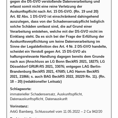
gegen die DS-GVO verstoßende Datenverarbeitung und
erfasst somit nicht eine reine Verletzung der
Auskunftspflicht nach Art. 15 DS-GVO. (Rn. 19 und 20)
Art. 82 Abs. 1 DS-GVO ist einschränkend dahingehend
auszulegen, dass von der Schadensersatzpflicht lediglich
solche Schäden umfasst sind, die auf Grund einer
Verarbeitung entstehen, welche mit der DS-GVO nicht im
Einklang steht. Da es sich bei der Frage der Erfüllung der
Auskunftsverpflichtung um keine Datenverarbeitung im
Sinne der Legaldefinition des Art. 4 Nr. 2 DS-GVO handelte,
scheidet ein Verstoß gegen Art. 15 DS-GVO als
haftungsrelevante Handlung dagegen bereits dem Grunde
nach aus (Anschluss an LG Bonn BeckRS 2021, 18275; LG
Düsseldorf GRUR-RS 2021, 33076; entgegen LAG Berlin-
Brandenburg BeckRS 2021, 47685; LAG Hamm BeckRS
2021, 21866; s. auch BAG BeckRS 2022, 20229 Rn. 11). (Rn.
18 – 20) (redaktioneller Leitsatz)
Schlagworte:
immaterieller Schadensersatz, Auskunftspflicht,
Datenauskunftspflicht, Datenauskunft
Vorinstanz:
ArbG Bamberg, Schlussurteil vom 11.05.2022 – 2 Ca 942/20