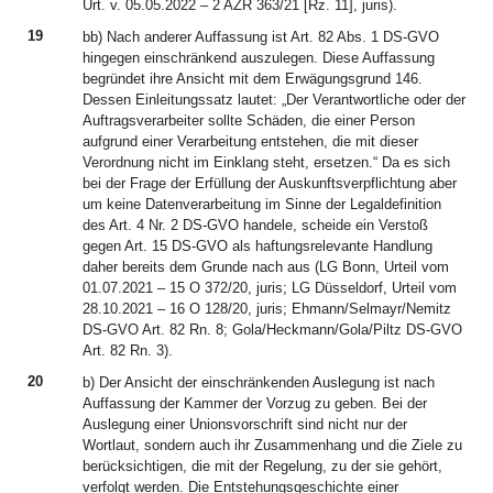
Urt. v. 05.05.2022 – 2 AZR 363/21 [Rz. 11], juris).
19
bb) Nach anderer Auffassung ist Art. 82 Abs. 1 DS-GVO
hingegen einschränkend auszulegen. Diese Auffassung
begründet ihre Ansicht mit dem Erwägungsgrund 146.
Dessen Einleitungssatz lautet: „Der Verantwortliche oder der
Auftragsverarbeiter sollte Schäden, die einer Person
aufgrund einer Verarbeitung entstehen, die mit dieser
Verordnung nicht im Einklang steht, ersetzen.“ Da es sich
bei der Frage der Erfüllung der Auskunftsverpflichtung aber
um keine Datenverarbeitung im Sinne der Legaldefinition
des Art. 4 Nr. 2 DS-GVO handele, scheide ein Verstoß
gegen Art. 15 DS-GVO als haftungsrelevante Handlung
daher bereits dem Grunde nach aus (LG Bonn, Urteil vom
01.07.2021 – 15 O 372/20, juris; LG Düsseldorf, Urteil vom
28.10.2021 – 16 O 128/20, juris; Ehmann/Selmayr/Nemitz
DS-GVO Art. 82 Rn. 8; Gola/Heckmann/Gola/Piltz DS-GVO
Art. 82 Rn. 3).
20
b) Der Ansicht der einschränkenden Auslegung ist nach
Auffassung der Kammer der Vorzug zu geben. Bei der
Auslegung einer Unionsvorschrift sind nicht nur der
Wortlaut, sondern auch ihr Zusammenhang und die Ziele zu
berücksichtigen, die mit der Regelung, zu der sie gehört,
verfolgt werden. Die Entstehungsgeschichte einer