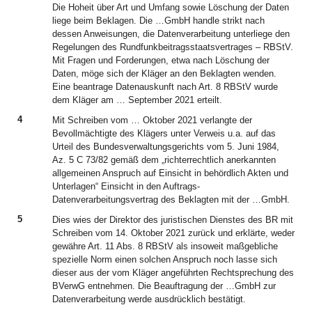
Die Hoheit über Art und Umfang sowie Löschung der Daten
liege beim Beklagen. Die …GmbH handle strikt nach
dessen Anweisungen, die Datenverarbeitung unterliege den
Regelungen des Rundfunkbeitragsstaatsvertrages – RBStV.
Mit Fragen und Forderungen, etwa nach Löschung der
Daten, möge sich der Kläger an den Beklagten wenden.
Eine beantrage Datenauskunft nach Art. 8 RBStV wurde
dem Kläger am … September 2021 erteilt.
4
Mit Schreiben vom … Oktober 2021 verlangte der
Bevollmächtigte des Klägers unter Verweis u.a. auf das
Urteil des Bundesverwaltungsgerichts vom 5. Juni 1984,
Az. 5 C 73/82 gemäß dem „richterrechtlich anerkannten
allgemeinen Anspruch auf Einsicht in behördlich Akten und
Unterlagen“ Einsicht in den Auftrags-
Datenverarbeitungsvertrag des Beklagten mit der …GmbH.
5
Dies wies der Direktor des juristischen Dienstes des BR mit
Schreiben vom 14. Oktober 2021 zurück und erklärte, weder
gewähre Art. 11 Abs. 8 RBStV als insoweit maßgebliche
spezielle Norm einen solchen Anspruch noch lasse sich
dieser aus der vom Kläger angeführten Rechtsprechung des
BVerwG entnehmen. Die Beauftragung der …GmbH zur
Datenverarbeitung werde ausdrücklich bestätigt.