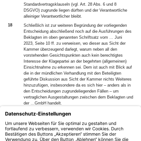
Standardvertragsklauseln (vgl. Art. 28 Abs. 6 und 8
DSGVO) zugrunde liegen dürften und der Verantwortliche
alleiniger Verantwortlicher bleibt.
18
Schließlich ist zur weiteren Begründung der vorliegenden
Entscheidung abschließend noch auf die Ausführungen des
Beklagten im oben genannten Schriftsatz vom … Juni
2023, Seite 10 ff. zu verweisen, wo dieser aus Sicht der
Kammer überzeugend darlegt, warum neben all den
vorstehenden Gesichtspunkten auch kein berechtigtes
Interesse der Klagepartei an der begehrten (allgemeinen)
Einsichtnahme zu erkennen sei. Dem ist auch mit Blick auf
die in der mündlichen Verhandlung mit den Beteiligten
geführte Diskussion aus Sicht der Kammer nichts Weiteres
hinzuzufügen, insbesondere da es sich hier – anders als in
den Entscheidungen zugrundeliegenden Fällen – um
vertraglichen Ausgestaltungen zwischen dem Beklagten und
der …GmbH handelt.
19
2. Die Kostenentscheidung beruht auf § 154 Abs. 1 VwGO.
Der Ausspruch über die vorläufige Vollstreckbarkeit der
Kostenentscheidung hat seine Rechtsgrundlage in § 167
VwGO i.Vm. § 708 ff. ZPO.