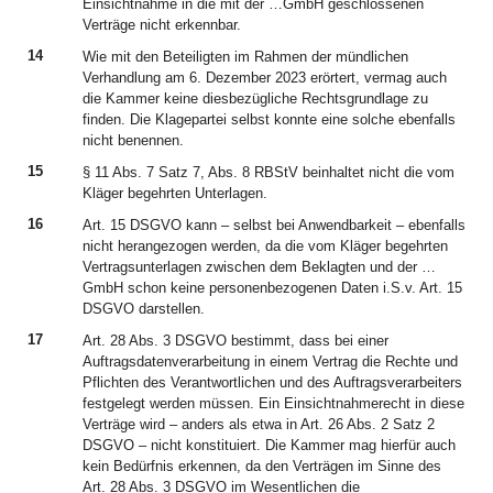
Einsichtnahme in die mit der …GmbH geschlossenen
Verträge nicht erkennbar.
14
Wie mit den Beteiligten im Rahmen der mündlichen
Verhandlung am 6. Dezember 2023 erörtert, vermag auch
die Kammer keine diesbezügliche Rechtsgrundlage zu
finden. Die Klagepartei selbst konnte eine solche ebenfalls
nicht benennen.
15
§ 11 Abs. 7 Satz 7, Abs. 8 RBStV beinhaltet nicht die vom
Kläger begehrten Unterlagen.
16
Art. 15 DSGVO kann – selbst bei Anwendbarkeit – ebenfalls
nicht herangezogen werden, da die vom Kläger begehrten
Vertragsunterlagen zwischen dem Beklagten und der …
GmbH schon keine personenbezogenen Daten i.S.v. Art. 15
DSGVO darstellen.
17
Art. 28 Abs. 3 DSGVO bestimmt, dass bei einer
Auftragsdatenverarbeitung in einem Vertrag die Rechte und
Pflichten des Verantwortlichen und des Auftragsverarbeiters
festgelegt werden müssen. Ein Einsichtnahmerecht in diese
Verträge wird – anders als etwa in Art. 26 Abs. 2 Satz 2
DSGVO – nicht konstituiert. Die Kammer mag hierfür auch
kein Bedürfnis erkennen, da den Verträgen im Sinne des
Art. 28 Abs. 3 DSGVO im Wesentlichen die