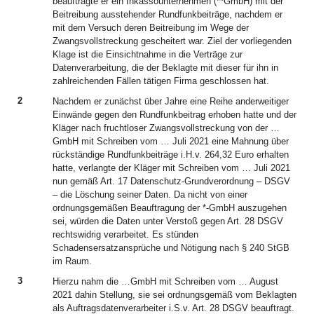
beauftragte er ein Inkassounternehmen (**GmbH) mit der
Beitreibung ausstehender Rundfunkbeiträge, nachdem er
mit dem Versuch deren Beitreibung im Wege der
Zwangsvollstreckung gescheitert war. Ziel der vorliegenden
Klage ist die Einsichtnahme in die Verträge zur
Datenverarbeitung, die der Beklagte mit dieser für ihn in
zahlreichenden Fällen tätigen Firma geschlossen hat.
2
Nachdem er zunächst über Jahre eine Reihe anderweitiger
Einwände gegen den Rundfunkbeitrag erhoben hatte und der
Kläger nach fruchtloser Zwangsvollstreckung von der …
GmbH mit Schreiben vom … Juli 2021 eine Mahnung über
rückständige Rundfunkbeiträge i.H.v. 264,32 Euro erhalten
hatte, verlangte der Kläger mit Schreiben vom … Juli 2021
nun gemäß Art. 17 Datenschutz-Grundverordnung – DSGV
– die Löschung seiner Daten. Da nicht von einer
ordnungsgemäßen Beauftragung der *-GmbH auszugehen
sei, würden die Daten unter Verstoß gegen Art. 28 DSGV
rechtswidrig verarbeitet. Es stünden
Schadensersatzansprüche und Nötigung nach § 240 StGB
im Raum.
3
Hierzu nahm die …GmbH mit Schreiben vom … August
2021 dahin Stellung, sie sei ordnungsgemäß vom Beklagten
als Auftragsdatenverarbeiter i.S.v. Art. 28 DSGV beauftragt.