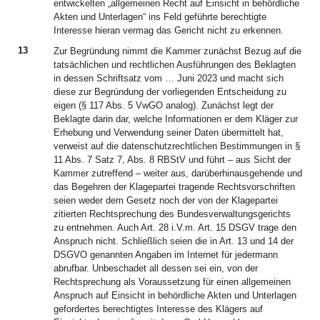
entwickelten „allgemeinen Recht auf Einsicht in behördliche
Akten und Unterlagen“ ins Feld geführte berechtigte
Interesse hieran vermag das Gericht nicht zu erkennen.
13
Zur Begründung nimmt die Kammer zunächst Bezug auf die
tatsächlichen und rechtlichen Ausführungen des Beklagten
in dessen Schriftsatz vom … Juni 2023 und macht sich
diese zur Begründung der vorliegenden Entscheidung zu
eigen (§ 117 Abs. 5 VwGO analog). Zunächst legt der
Beklagte darin dar, welche Informationen er dem Kläger zur
Erhebung und Verwendung seiner Daten übermittelt hat,
verweist auf die datenschutzrechtlichen Bestimmungen in §
11 Abs. 7 Satz 7, Abs. 8 RBStV und führt – aus Sicht der
Kammer zutreffend – weiter aus, darüberhinausgehende und
das Begehren der Klagepartei tragende Rechtsvorschriften
seien weder dem Gesetz noch der von der Klagepartei
zitierten Rechtsprechung des Bundesverwaltungsgerichts
zu entnehmen. Auch Art. 28 i.V.m. Art. 15 DSGV trage den
Anspruch nicht. Schließlich seien die in Art. 13 und 14 der
DSGVO genannten Angaben im Internet für jedermann
abrufbar. Unbeschadet all dessen sei ein, von der
Rechtsprechung als Voraussetzung für einen allgemeinen
Anspruch auf Einsicht in behördliche Akten und Unterlagen
gefordertes berechtigtes Interesse des Klägers auf