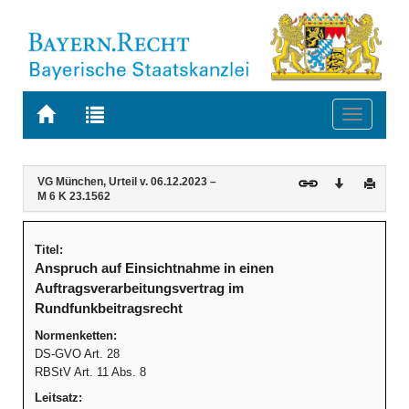
Zur
Zur
Toggle
Startseite
Trefferliste
navigati
von
der
BAYERN.RECHT
letzten
Navigation
Inhalt
VG München, Urteil v. 06.12.2023 –
Download
Druck
Suche
M 6 K 23.1562
Titel:
Anspruch auf Einsichtnahme in einen
Auftragsverarbeitungsvertrag im
Rundfunkbeitragsrecht
Normenketten:
DS-GVO Art. 28
RBStV Art. 11 Abs. 8
Leitsatz: