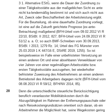
3 1. Alternative EStG, wenn die Dauer der Zuordnung zu
einer Tätigkeitsstätte aus der maßgeblichen Sicht ex ante
nicht ka-lendermäßig bestimmt ist und sich auch nicht aus
Art, Zweck oder Beschaffenheit der Arbeitsleistung ergibt.
Für die Beurteilung, ob eine dauerhafte Zuordnung vorliegt,
ist eine auf die Zukunft gerichtete Prognose (ex-ante-
Betrachtung) maßgebend (BFH-Urteil vom 09.02.2012 VI R
22/10, BStBl. II 2012, 827; BFH-Urteil vom 24.09.2013 VI R
51/12 a. a. O; so auch BMF-Schreiben vom 30.09.2013,
BStBl. I 2013, 1279 Rz. 14; Urteil des FG Münster vom
25.03.2019 1 K 447/16 E, DStRE 2019, 1255). So ist
beispielsweise im Falle einer unbefristeten Versetzung an
einen anderen Ort und einer absehbaren Verweildauer von
vier Jahren von einer regelmäßigen Arbeitsstätte bzw.
ersten Tätigkeitsstätte auszugehen, bei wiederholter
befristeter Zuweisung des Arbeitnehmers an einen anderen
Betriebsteil des Arbeitgebers dagegen nicht (BFH-Urteil vom
08.08.2013 VI R 59/12, BFH/NV 2014, 85).
28
Denn die unterschiedliche steuerliche Berücksichtigung
beruflich veranlasster Mobilitätskosten durch die
Abzugsfähigkeit im Rahmen der Entfernungspauschale oder
nach Reisekostengrundsätzen orientiert sich daran, ob ein
Arbeitnehmer die Möglichkeit hat, seine Wegekosten gering