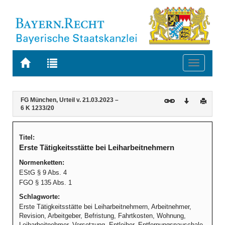
Zur
Zur
Toggle
Startseite
Trefferliste
navigati
von
der
BAYERN.RECHT
letzten
Navigation
Inhalt
FG München, Urteil v. 21.03.2023 –
Download
Druck
Suche
6 K 1233/20
Titel:
Erste Tätigkeitsstätte bei Leiharbeitnehmern
Normenketten:
EStG § 9 Abs. 4
FGO § 135 Abs. 1
Schlagworte:
Erste Tätigkeitsstätte bei Leiharbeitnehmern, Arbeitnehmer,
Revision, Arbeitgeber, Befristung, Fahrtkosten, Wohnung,
Leiharbeitnehmer, Versetzung, Entleiher, Entfernungspauschale,