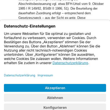
Abschnittsbesteuerung vgl. etwa BFH-Urteil vom 9. Oktober
1985 I R 149/82, BStBl II 1986, 51). Die Beurteilung der
dauerhaften Zuordnung erfolgt – entsprechend dem
Gesetzeszweck – aus der Sicht ex-ante. Diese
Prognoseentscheidung wirkt bis zu einer notwendigen
Neubewertung aufgrund einer wesentlichen Änderung auch
in die Streitjahre hinein.
39
2. Die Kostenentscheidung beruht auf § 135 Abs. 1 FGO.
Bayern.de
BayernPortal
Datenschutz
Impressum
Barrierefreiheit
Hilfe
Kontakt
Kontrastwechsel
Schriftgröße