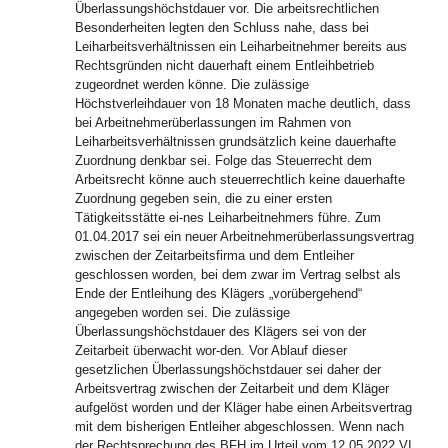
Überlassungshöchstdauer vor. Die arbeitsrechtlichen
Besonderheiten legten den Schluss nahe, dass bei
Leiharbeitsverhältnissen ein Leiharbeitnehmer bereits aus
Rechtsgründen nicht dauerhaft einem Entleihbetrieb
zugeordnet werden könne. Die zulässige
Höchstverleihdauer von 18 Monaten mache deutlich, dass
bei Arbeitnehmerüberlassungen im Rahmen von
Leiharbeitsverhältnissen grundsätzlich keine dauerhafte
Zuordnung denkbar sei. Folge das Steuerrecht dem
Arbeitsrecht könne auch steuerrechtlich keine dauerhafte
Zuordnung gegeben sein, die zu einer ersten
Tätigkeitsstätte ei-nes Leiharbeitnehmers führe. Zum
01.04.2017 sei ein neuer Arbeitnehmerüberlassungsvertrag
zwischen der Zeitarbeitsfirma und dem Entleiher
geschlossen worden, bei dem zwar im Vertrag selbst als
Ende der Entleihung des Klägers „vorübergehend“
angegeben worden sei. Die zulässige
Überlassungshöchstdauer des Klägers sei von der
Zeitarbeit überwacht wor-den. Vor Ablauf dieser
gesetzlichen Überlassungshöchstdauer sei daher der
Arbeitsvertrag zwischen der Zeitarbeit und dem Kläger
aufgelöst worden und der Kläger habe einen Arbeitsvertrag
mit dem bisherigen Entleiher abgeschlossen. Wenn nach
der Rechtsprechung des BFH im Urteil vom 12.05.2022 VI