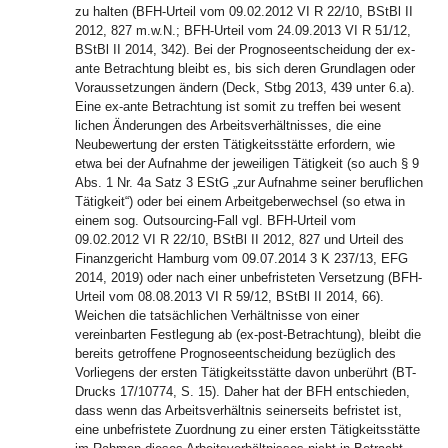
zu halten (BFH-Urteil vom 09.02.2012 VI R 22/10, BStBl II
2012, 827 m.w.N.; BFH-Urteil vom 24.09.2013 VI R 51/12,
BStBl II 2014, 342). Bei der Prognoseentscheidung der ex-
ante Betrachtung bleibt es, bis sich deren Grundlagen oder
Voraussetzungen ändern (Deck, Stbg 2013, 439 unter 6.a).
Eine ex-ante Betrachtung ist somit zu treffen bei wesent
lichen Änderungen des Arbeitsverhältnisses, die eine
Neubewertung der ersten Tätigkeitsstätte erfordern, wie
etwa bei der Aufnahme der jeweiligen Tätigkeit (so auch § 9
Abs. 1 Nr. 4a Satz 3 EStG „zur Aufnahme seiner beruflichen
Tätigkeit“) oder bei einem Arbeitgeberwechsel (so etwa in
einem sog. Outsourcing-Fall vgl. BFH-Urteil vom
09.02.2012 VI R 22/10, BStBl II 2012, 827 und Urteil des
Finanzgericht Hamburg vom 09.07.2014 3 K 237/13, EFG
2014, 2019) oder nach einer unbefristeten Versetzung (BFH-
Urteil vom 08.08.2013 VI R 59/12, BStBl II 2014, 66).
Weichen die tatsächlichen Verhältnisse von einer
vereinbarten Festlegung ab (ex-post-Betrachtung), bleibt die
bereits getroffene Prognoseentscheidung bezüglich des
Vorliegens der ersten Tätigkeitsstätte davon unberührt (BT-
Drucks 17/10774, S. 15). Daher hat der BFH entschieden,
dass wenn das Arbeitsverhältnis seinerseits befristet ist,
eine unbefristete Zuordnung zu einer ersten Tätigkeitsstätte