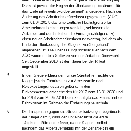
dem Entleiher erfolgten zunächst per Auftragsbestätigung.
Darin ist jeweils der Beginn der Überlassung bestimmt; für
das Ende ist jeweils „vorübergehend“ angegeben. Nach der
Änderung des Arbeitnehmerüberlassungsgesetzes (AÜG)
zum 01.04.2017, das eine zeitliche Höchstgrenze für
Arbeitnehmerüberlassungen vorsieht, schlossen die
Zeitarbeit und der Entleiher, die Firma (nachfolgend: R)
einen neuen Arbeitnehmerüberlassungsvertrag, bei dem als
Ende der Überlassung des Klägers „vorübergehend“
angegeben ist. Die Überlassungshöchstdauer nach dem
AÜG wurde mittels Software von der Zeitarbeit überwacht.
Seit September 2018 ist der Kläger bei der R fest
angestellt.
5
In den Steuererklärungen für die Streitjahre machte der
Kläger jeweils Fahrtkosten zur Arbeitsstelle nach
Reisekostengrundsätzen geltend. In den
Einkommensteuerbescheiden für 2017 vom 16.01.2020 und
für 2018 vom 20.05.2019 berücksichtigte das Finanzamt die
Fahrtkosten im Rahmen der Entfernungspauschale.
6
Die Einsprüche gegen die Steuerfestsetzungen begründete
der Kläger damit, dass der Entleiher nicht die erste
Tätigkeitsstätte sein könne, da der Kläger – selbst
nachdem das Arbeitsverhältnis mit der Zeitarbeit in ein