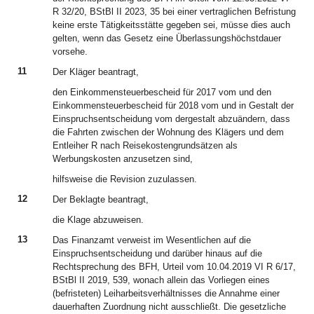
R 32/20, BStBl II 2023, 35 bei einer vertraglichen Befristung
keine erste Tätigkeitsstätte gegeben sei, müsse dies auch
gelten, wenn das Gesetz eine Überlassungshöchstdauer
vorsehe.
11
Der Kläger beantragt,
den Einkommensteuerbescheid für 2017 vom und den
Einkommensteuerbescheid für 2018 vom und in Gestalt der
Einspruchsentscheidung vom dergestalt abzuändern, dass
die Fahrten zwischen der Wohnung des Klägers und dem
Entleiher R nach Reisekostengrundsätzen als
Werbungskosten anzusetzen sind,
hilfsweise die Revision zuzulassen.
12
Der Beklagte beantragt,
die Klage abzuweisen.
13
Das Finanzamt verweist im Wesentlichen auf die
Einspruchsentscheidung und darüber hinaus auf die
Rechtsprechung des BFH, Urteil vom 10.04.2019 VI R 6/17,
BStBl II 2019, 539, wonach allein das Vorliegen eines
(befristeten) Leiharbeitsverhältnisses die Annahme einer
dauerhaften Zuordnung nicht ausschließt. Die gesetzliche