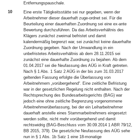
Entfernungspauschale.
10
Eine erste Tätigkeitsstätte sei nur gegeben, wenn der
Arbeitnehmer dieser dauerhaft zuge-ordnet sei. Für die
Beurteilung einer dauerhaften Zuordnung sei eine ex-ante
Bewertung durchzuführen. Da das Arbeitsverhältnis des
Klägers zunächst zweimal befristet und damit
kalendermäßig begrenzt war, sei zunächst keine dauerhafte
Zuordnung gegeben. Nach der Umwandlung in ein
unbefristetes Arbeitsverhältnis ab dem 28.11.2015 sei
zunächst eine dauerhafte Zuordnung zu bejahen. Ab dem
01.04.2017 sei die Neufassung des AÜG in Kraft getreten.
Nach § 1 Abs. 1 Satz 2 AÜG in der bis zum 31.03.2017
geltenden Fassung erfolgte die Überlassung von
Arbeitnehmern „vorübergehend“. Eine zeitliche Befristung
war in der gesetzlichen Regelung nicht enthalten. Nach der
Rechtsprechung des Bundesarbeitsgerichts (BAG) war
jedoch eine ohne zeitliche Begrenzung vorgenommene
Arbeitnehmerüberlassung, bei der ein Leiharbeitnehmer
dauerhaft anstelle eines Stammarbeitnehmers eingesetzt
werden sollte, nicht mehr vorübergehend und damit
rechtswidrig (BAG-Beschluss vom 30.09.2014 1 ABR 79/12,
BB 2015, 379). Die gesetzliche Neufassung des AÜG sehe
nun in § 1 Abs. 1b Satz 1 eine 18-monatige