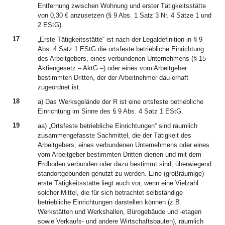
Entfernung zwischen Wohnung und erster Tätigkeitsstätte
von 0,30 € anzusetzen (§ 9 Abs. 1 Satz 3 Nr. 4 Sätze 1 und
2 EStG).
17
„Erste Tätigkeitsstätte“ ist nach der Legaldefinition in § 9
Abs. 4 Satz 1 EStG die ortsfeste betriebliche Einrichtung
des Arbeitgebers, eines verbundenen Unternehmens (§ 15
Aktiengesetz – AktG –) oder eines vom Arbeitgeber
bestimmten Dritten, der der Arbeitnehmer dau-erhaft
zugeordnet ist.
18
a) Das Werksgelände der R ist eine ortsfeste betriebliche
Einrichtung im Sinne des § 9 Abs. 4 Satz 1 EStG.
19
aa) „Ortsfeste betriebliche Einrichtungen“ sind räumlich
zusammengefasste Sachmittel, die der Tätigkeit des
Arbeitgebers, eines verbundenen Unternehmens oder eines
vom Arbeitgeber bestimmten Dritten dienen und mit dem
Erdboden verbunden oder dazu bestimmt sind, überwiegend
standortgebunden genutzt zu werden. Eine (großräumige)
erste Tätigkeitsstätte liegt auch vor, wenn eine Vielzahl
solcher Mittel, die für sich betrachtet selbständige
betriebliche Einrichtungen darstellen können (z.B.
Werkstätten und Werkshallen, Bürogebäude und -etagen
sowie Verkaufs- und andere Wirtschaftsbauten), räumlich