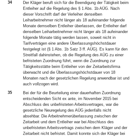
34
Der Kläger beruft sich für die Beendigung der Tätigkeit beim
Entleiher auf die Regelung des § 1 Abs. 1b AÜG. Nach
dieser Vorschrift darf der Verleiher denselben
Leiharbeitnehmer nicht länger als 18 aufeinander folgende
Monate demselben Entleiher überlassen, der Entleiher darf
denselben Leiharbeitnehmer nicht länger als 18 aufeinander
folgende Monate tätig werden lassen, soweit nicht in
Tarifverträgen eine andere Überlassungshöchstdauer
festgelegt ist (§ 1 Abs. 1b Satz 3 ff. AÜG). Es kann für den
Streitfall dahinstehen, ob die Regelung des AÜG zu einer
befristeten Zuordnung führt, wenn die Zuordnung zur
Tätigkeitsstätte beim Entleiher von der Zeitarbeitsfirma
überwacht und die Überlassungshöchstdauer von 18
Monaten nach der gesetzlichen Regelung anwendbar ist und
auch vollzogen wird.
35
Bei der für die Beurteilung einer dauerhaften Zuordnung
entscheidenden Sicht ex ante, im November 2015 bei
Abschluss des unbefristeten Arbeitsvertrages, war die
gesetzliche Neuregelung des AÜG jedenfalls nicht
absehbar. Die Arbeitnehmerüberlassung zwischen der
Zeitarbeit und dem Entleiher war bei Abschluss des
unbefristeten Arbeitsvertrags zwischen dem Kläger und der
Zeitarbeit nicht befristet. Damit konnte sich der Kläger bei