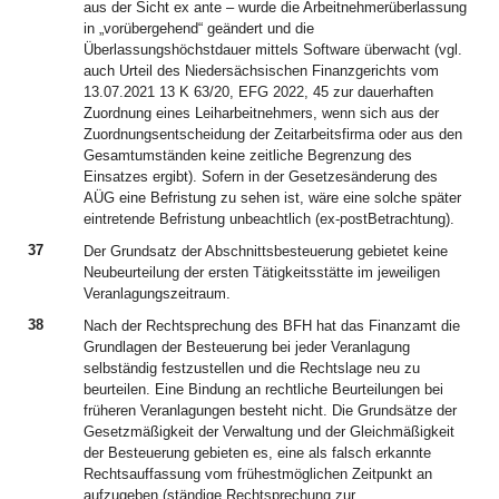
aus der Sicht ex ante – wurde die Arbeitnehmerüberlassung
in „vorübergehend“ geändert und die
Überlassungshöchstdauer mittels Software überwacht (vgl.
auch Urteil des Niedersächsischen Finanzgerichts vom
13.07.2021 13 K 63/20, EFG 2022, 45 zur dauerhaften
Zuordnung eines Leiharbeitnehmers, wenn sich aus der
Zuordnungsentscheidung der Zeitarbeitsfirma oder aus den
Gesamtumständen keine zeitliche Begrenzung des
Einsatzes ergibt). Sofern in der Gesetzesänderung des
AÜG eine Befristung zu sehen ist, wäre eine solche später
eintretende Befristung unbeachtlich (ex-postBetrachtung).
37
Der Grundsatz der Abschnittsbesteuerung gebietet keine
Neubeurteilung der ersten Tätigkeitsstätte im jeweiligen
Veranlagungszeitraum.
38
Nach der Rechtsprechung des BFH hat das Finanzamt die
Grundlagen der Besteuerung bei jeder Veranlagung
selbständig festzustellen und die Rechtslage neu zu
beurteilen. Eine Bindung an rechtliche Beurteilungen bei
früheren Veranlagungen besteht nicht. Die Grundsätze der
Gesetzmäßigkeit der Verwaltung und der Gleichmäßigkeit
der Besteuerung gebieten es, eine als falsch erkannte
Rechtsauffassung vom frühestmöglichen Zeitpunkt an
aufzugeben (ständige Rechtsprechung zur