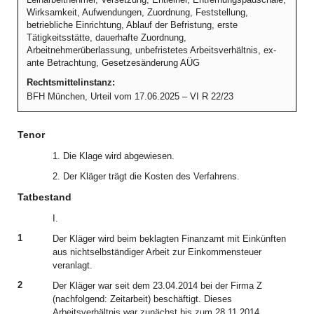
Wirksamkeit, Aufwendungen, Zuordnung, Feststellung,
betriebliche Einrichtung, Ablauf der Befristung, erste
Tätigkeitsstätte, dauerhafte Zuordnung,
Arbeitnehmerüberlassung, unbefristetes Arbeitsverhältnis, ex-
ante Betrachtung, Gesetzesänderung AÜG
Rechtsmittelinstanz:
BFH München, Urteil vom 17.06.2025 – VI R 22/23
Tenor
1. Die Klage wird abgewiesen.
2. Der Kläger trägt die Kosten des Verfahrens.
Tatbestand
I.
1
Der Kläger wird beim beklagten Finanzamt mit Einkünften
aus nichtselbständiger Arbeit zur Einkommensteuer
veranlagt.
2
Der Kläger war seit dem 23.04.2014 bei der Firma Z
(nachfolgend: Zeitarbeit) beschäftigt. Dieses
Arbeitsverhältnis war zunächst bis zum 28.11.2014