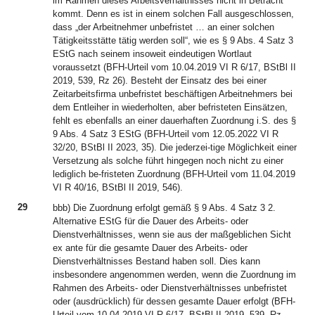
im Rahmen dieses Arbeitsverhältnisses nicht in Betracht
kommt. Denn es ist in einem solchen Fall ausgeschlossen,
dass „der Arbeitnehmer unbefristet … an einer solchen
Tätigkeitsstätte tätig werden soll“, wie es § 9 Abs. 4 Satz 3
EStG nach seinem insoweit eindeutigen Wortlaut
voraussetzt (BFH-Urteil vom 10.04.2019 VI R 6/17, BStBl II
2019, 539, Rz 26). Besteht der Einsatz des bei einer
Zeitarbeitsfirma unbefristet beschäftigen Arbeitnehmers bei
dem Entleiher in wiederholten, aber befristeten Einsätzen,
fehlt es ebenfalls an einer dauerhaften Zuordnung i.S. des §
9 Abs. 4 Satz 3 EStG (BFH-Urteil vom 12.05.2022 VI R
32/20, BStBl II 2023, 35). Die jederzei-tige Möglichkeit einer
Versetzung als solche führt hingegen noch nicht zu einer
lediglich be-fristeten Zuordnung (BFH-Urteil vom 11.04.2019
VI R 40/16, BStBl II 2019, 546).
29
bbb) Die Zuordnung erfolgt gemäß § 9 Abs. 4 Satz 3 2.
Alternative EStG für die Dauer des Arbeits- oder
Dienstverhältnisses, wenn sie aus der maßgeblichen Sicht
ex ante für die gesamte Dauer des Arbeits- oder
Dienstverhältnisses Bestand haben soll. Dies kann
insbesondere angenommen werden, wenn die Zuordnung im
Rahmen des Arbeits- oder Dienstverhältnisses unbefristet
oder (ausdrücklich) für dessen gesamte Dauer erfolgt (BFH-
Urteil vom 10.04.2019 VI R 6/17, BStBl II 2019, 539, Rz