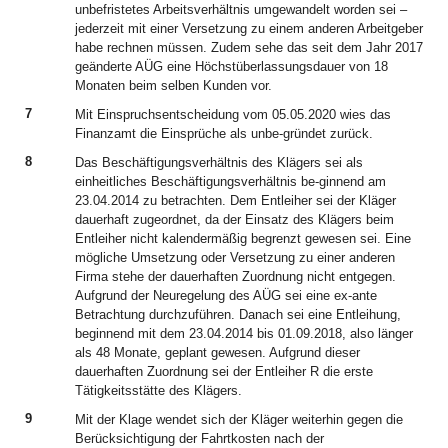
unbefristetes Arbeitsverhältnis umgewandelt worden sei –
jederzeit mit einer Versetzung zu einem anderen Arbeitgeber
habe rechnen müssen. Zudem sehe das seit dem Jahr 2017
geänderte AÜG eine Höchstüberlassungsdauer von 18
Monaten beim selben Kunden vor.
7
Mit Einspruchsentscheidung vom 05.05.2020 wies das
Finanzamt die Einsprüche als unbe-gründet zurück.
8
Das Beschäftigungsverhältnis des Klägers sei als
einheitliches Beschäftigungsverhältnis be-ginnend am
23.04.2014 zu betrachten. Dem Entleiher sei der Kläger
dauerhaft zugeordnet, da der Einsatz des Klägers beim
Entleiher nicht kalendermäßig begrenzt gewesen sei. Eine
mögliche Umsetzung oder Versetzung zu einer anderen
Firma stehe der dauerhaften Zuordnung nicht entgegen.
Aufgrund der Neuregelung des AÜG sei eine ex-ante
Betrachtung durchzuführen. Danach sei eine Entleihung,
beginnend mit dem 23.04.2014 bis 01.09.2018, also länger
als 48 Monate, geplant gewesen. Aufgrund dieser
dauerhaften Zuordnung sei der Entleiher R die erste
Tätigkeitsstätte des Klägers.
9
Mit der Klage wendet sich der Kläger weiterhin gegen die
Berücksichtigung der Fahrtkosten nach der