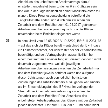
Abschluss des unbefristeten Arbeitsvertrags darauf
einstellen, unbefristet beim Entleiher R in R tätig zu sein
und war in der Lage hinsichtlich seiner Mobilitätskosten zu
planen. Diese Prognoseentscheidung betreffend die
Tätigkeitsstätte ändert sich durch den zwischen der
Zeitarbeit und dem Entleiher zum 01.04.2017 geänderten
Arbeitnehmerüberlassungsvertrag nicht, da der Kläger
unverändert beim Entleiher eingesetzt wurde.
36
In dem Urteil vom 12.05.2022 VI R 32/20, BStBl II 2023, 35
– auf das sich der Kläger beruft – entschied der BFH, dass
ein Leiharbeitnehmer, der unbefristet bei der Zeitarbeitsfirma
beschäftigt und seit Vertragsbeginn ausschließlich bei
einem bestimmten Entleiher tätig ist, diesem dennoch nicht
dauerhaft zugeordnet war, weil die jeweiligen
Arbeitnehmerüberlassungen zwischen der Zeitarbeitsfirma
und dem Entleiher jeweils befristet waren und aufgrund
dieser Befristungen auch von lediglich befristeten
Zuordnungen des Arbeitsnehmers auszugehen war. Anders
als im Entscheidungsfall des BFH war im vorliegenden
Streitfall die Arbeitnehmerüberlassung zwischen der
Zeitarbeit und dem Entleiher R bei Abschluss des
unbefristeten Arbeitsvertrages des Klägers mit der Zeitarbeit
jedoch unbefristet. Erst zum 01.04.2017 – und damit nicht