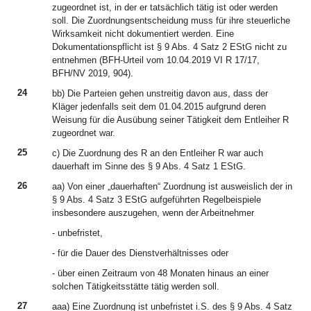
zugeordnet ist, in der er tatsächlich tätig ist oder werden
soll. Die Zuordnungsentscheidung muss für ihre steuerliche
Wirksamkeit nicht dokumentiert werden. Eine
Dokumentationspflicht ist § 9 Abs. 4 Satz 2 EStG nicht zu
entnehmen (BFH-Urteil vom 10.04.2019 VI R 17/17,
BFH/NV 2019, 904).
24
bb) Die Parteien gehen unstreitig davon aus, dass der
Kläger jedenfalls seit dem 01.04.2015 aufgrund deren
Weisung für die Ausübung seiner Tätigkeit dem Entleiher R
zugeordnet war.
25
c) Die Zuordnung des R an den Entleiher R war auch
dauerhaft im Sinne des § 9 Abs. 4 Satz 1 EStG.
26
aa) Von einer „dauerhaften“ Zuordnung ist ausweislich der in
§ 9 Abs. 4 Satz 3 EStG aufgeführten Regelbeispiele
insbesondere auszugehen, wenn der Arbeitnehmer
- unbefristet,
- für die Dauer des Dienstverhältnisses oder
- über einen Zeitraum von 48 Monaten hinaus an einer
solchen Tätigkeitsstätte tätig werden soll.
27
aaa) Eine Zuordnung ist unbefristet i.S. des § 9 Abs. 4 Satz