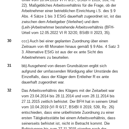
22). Maßgebliches Arbeitsverhältnis für die Frage, ob der
Arbeitnehmer einer betrieblichen Einrichtung i.S. des § 9
Abs. 4 Sätze 1 bis 3 EStG dauerhaft zugeordnet ist, ist das
zwischen dem Arbeitgeber (Verleiher) und dem
(Leih-)Arbeitnehmer bestehende Arbeitsverhältnis (BFH-
Urteil vom 12.05.2022 VI R 32/20, BStBl II 2023, 35).
30
ccc) Auch bei einer geplanten Zuordnung über einen
Zeitraum von 48 Monaten hinaus gemäß § 9 Abs. 4 Satz 3
3. Alternative EStG ist aus der ex ante Sicht des
Arbeitnehmers zu beurteilen.
31
bb) Ausgehend von diesen Grundsätzen ergibt sich
aufgrund der umfassenden Würdigung aller Umstände des
Einzelfalls, dass der Kläger dem Entleiher R ex ante
dauerhaft zugeordnet war.
32
Das Arbeitsverhältnis des Klägers mit der Zeitarbeit war
vom 23.04.2014 bis 28.11.2014 und vom 28.11.2014 bis
27.11.2015 zeitlich befristet. Der BFH hat in seinem Urteil
vom 10.04.2019 (VI R 6/17, BStBl II 2019, 539, Rz. 26)
entschieden, dass eine unbefristete Zuordnung zu einer
ersten Tätigkeitsstätte bei einem Arbeitsverhältnis, dass
seinerseits befristet ist, nicht in Betracht kommt. Die
Befristungen bis zum 27.11.2015 standen nach der