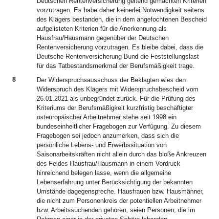
Deutschen Rentenversicherung geltend gemachten Kriterien
vorzutragen. Es habe daher keinerlei Notwendigkeit seitens
des Klägers bestanden, die in dem angefochtenen Bescheid
aufgelisteten Kriterien für die Anerkennung als
Hausfrau/Hausmann gegenüber der Deutschen
Rentenversicherung vorzutragen. Es bleibe dabei, dass die
Deutsche Rentenversicherung Bund die Feststellungslast
für das Tatbestandsmerkmal der Berufsmäßigkeit trage.
8
Der Widerspruchsausschuss der Beklagten wies den
Widerspruch des Klägers mit Widerspruchsbescheid vom
26.01.2021 als unbegründet zurück. Für die Prüfung des
Kriteriums der Berufsmäßigkeit kurzfristig beschäftigter
osteuropäischer Arbeitnehmer stehe seit 1998 ein
bundeseinheitlicher Fragebogen zur Verfügung. Zu diesem
Fragebogen sei jedoch anzumerken, dass sich die
persönliche Lebens- und Erwerbssituation von
Saisonarbeitskräften nicht allein durch das bloße Ankreuzen
des Feldes Hausfrau/Hausmann in einem Vordruck
hinreichend belegen lasse, wenn die allgemeine
Lebenserfahrung unter Berücksichtigung der bekannten
Umstände dagegenspreche. Hausfrauen bzw. Hausmänner,
die nicht zum Personenkreis der potentiellen Arbeitnehmer
bzw. Arbeitssuchenden gehören, seien Personen, die im