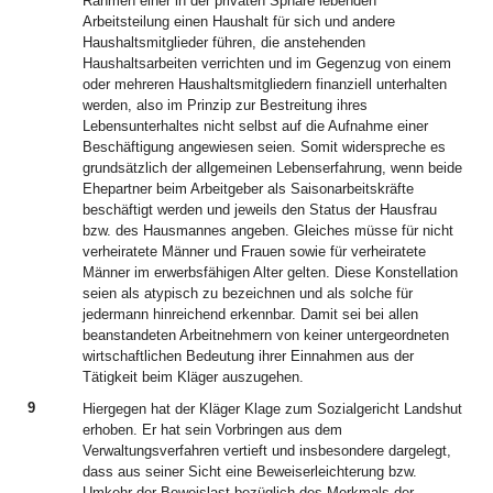
Rahmen einer in der privaten Sphäre lebenden
Arbeitsteilung einen Haushalt für sich und andere
Haushaltsmitglieder führen, die anstehenden
Haushaltsarbeiten verrichten und im Gegenzug von einem
oder mehreren Haushaltsmitgliedern finanziell unterhalten
werden, also im Prinzip zur Bestreitung ihres
Lebensunterhaltes nicht selbst auf die Aufnahme einer
Beschäftigung angewiesen seien. Somit widerspreche es
grundsätzlich der allgemeinen Lebenserfahrung, wenn beide
Ehepartner beim Arbeitgeber als Saisonarbeitskräfte
beschäftigt werden und jeweils den Status der Hausfrau
bzw. des Hausmannes angeben. Gleiches müsse für nicht
verheiratete Männer und Frauen sowie für verheiratete
Männer im erwerbsfähigen Alter gelten. Diese Konstellation
seien als atypisch zu bezeichnen und als solche für
jedermann hinreichend erkennbar. Damit sei bei allen
beanstandeten Arbeitnehmern von keiner untergeordneten
wirtschaftlichen Bedeutung ihrer Einnahmen aus der
Tätigkeit beim Kläger auszugehen.
9
Hiergegen hat der Kläger Klage zum Sozialgericht Landshut
erhoben. Er hat sein Vorbringen aus dem
Verwaltungsverfahren vertieft und insbesondere dargelegt,
dass aus seiner Sicht eine Beweiserleichterung bzw.
Umkehr der Beweislast bezüglich des Merkmals der