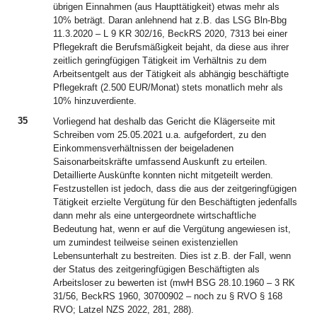
übrigen Einnahmen (aus Haupttätigkeit) etwas mehr als
10% beträgt. Daran anlehnend hat z.B. das LSG Bln-Bbg
11.3.2020 – L 9 KR 302/16, BeckRS 2020, 7313 bei einer
Pflegekraft die Berufsmäßigkeit bejaht, da diese aus ihrer
zeitlich geringfügigen Tätigkeit im Verhältnis zu dem
Arbeitsentgelt aus der Tätigkeit als abhängig beschäftigte
Pflegekraft (2.500 EUR/Monat) stets monatlich mehr als
10% hinzuverdiente.
35
Vorliegend hat deshalb das Gericht die Klägerseite mit
Schreiben vom 25.05.2021 u.a. aufgefordert, zu den
Einkommensverhältnissen der beigeladenen
Saisonarbeitskräfte umfassend Auskunft zu erteilen.
Detaillierte Auskünfte konnten nicht mitgeteilt werden.
Festzustellen ist jedoch, dass die aus der zeitgeringfügigen
Tätigkeit erzielte Vergütung für den Beschäftigten jedenfalls
dann mehr als eine untergeordnete wirtschaftliche
Bedeutung hat, wenn er auf die Vergütung angewiesen ist,
um zumindest teilweise seinen existenziellen
Lebensunterhalt zu bestreiten. Dies ist z.B. der Fall, wenn
der Status des zeitgeringfügigen Beschäftigten als
Arbeitsloser zu bewerten ist (mwH BSG 28.10.1960 – 3 RK
31/56, BeckRS 1960, 30700902 – noch zu § RVO § 168
RVO; Latzel NZS 2022, 281, 288).