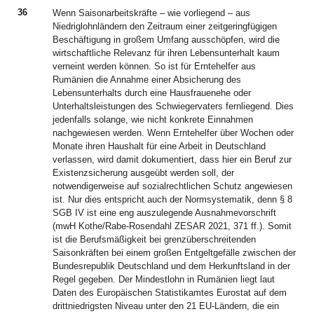
36
Wenn Saisonarbeitskräfte – wie vorliegend – aus
Niedriglohnländern den Zeitraum einer zeitgeringfügigen
Beschäftigung in großem Umfang ausschöpfen, wird die
wirtschaftliche Relevanz für ihren Lebensunterhalt kaum
verneint werden können. So ist für Erntehelfer aus
Rumänien die Annahme einer Absicherung des
Lebensunterhalts durch eine Hausfrauenehe oder
Unterhaltsleistungen des Schwiegervaters fernliegend. Dies
jedenfalls solange, wie nicht konkrete Einnahmen
nachgewiesen werden. Wenn Erntehelfer über Wochen oder
Monate ihren Haushalt für eine Arbeit in Deutschland
verlassen, wird damit dokumentiert, dass hier ein Beruf zur
Existenzsicherung ausgeübt werden soll, der
notwendigerweise auf sozialrechtlichen Schutz angewiesen
ist. Nur dies entspricht auch der Normsystematik, denn § 8
SGB IV ist eine eng auszulegende Ausnahmevorschrift
(mwH Kothe/Rabe-Rosendahl ZESAR 2021, 371 ff.). Somit
ist die Berufsmäßigkeit bei grenzüberschreitenden
Saisonkräften bei einem großen Entgeltgefälle zwischen der
Bundesrepublik Deutschland und dem Herkunftsland in der
Regel gegeben. Der Mindestlohn in Rumänien liegt laut
Daten des Europäischen Statistikamtes Eurostat auf dem
drittniedrigsten Niveau unter den 21 EU-Ländern, die ein