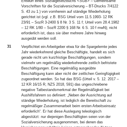
Entwurf eines Sozialgesetzbuchs <SGB> – Gemeinsame
Vorschriften für die Sozialversicherung – BT-Drucks 7/4122
S. 43 zu 1.) von vornherein auf ständige Wiederholung
gerichtet ist (vgl. z.B. BSG Urteil vom 11.5.1993- 12 RK
23/91 – SozR 3-2400 § 8 Nr. 3 S. 11 f; Urteil vom 28.4.1982
– 12 RK 1/80 – SozR 2200 § 168 Nr. 6 S. 10 f mwN); nicht
erforderlich ist, dass sie über mehrere Jahre hinweg
ausgeübt werden soll.
31
Verpflichtet ein Arbeitgeber etwa für die Spargelernte jedes
Jahr wiederkehrend gleiche Beschäftigte, handelt es sich
gerade nicht um kurzfristige Beschäftigungen, sondern
vielmehr um regelmäßig wiederkehrende zeitlich befristete
Beschäftigungen. Eine regelmäßig ausgeübte
Beschäftigung kann aber nicht der zeitlichen Geringfügigkeit
zugeordnet werden. So hat das BSG (Urteil v. 5. 12. 2017 –
12 KR 16/15 R, NZS 2018, 591) das ungeschriebene
negative Tatbestandsmerkmal der Regelmäßigkeit bei
Aushilfsfahrern so definiert: „Neben der Ausrichtung auf
ständige Wiederholung, ist lediglich die Bereitschaft zu
regelmäßiger Zusammenarbeit beim ersten Arbeitseinsatz
erforderlich“. Er hat diese Auslegung teleologisch
abgestützt: nur diejenigen Beschäftigten seien von der
Sozialversicherung ausgenommen, bei denen das