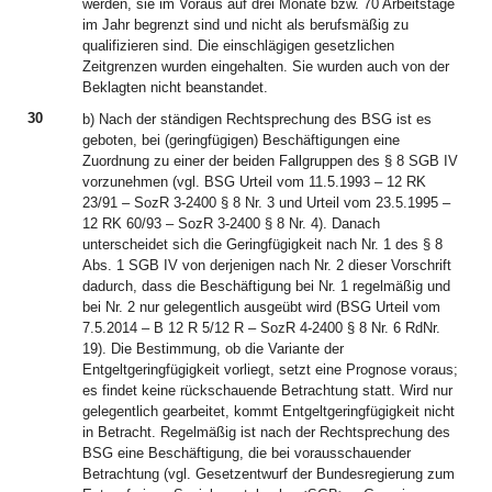
werden, sie im Voraus auf drei Monate bzw. 70 Arbeitstage
im Jahr begrenzt sind und nicht als berufsmäßig zu
qualifizieren sind. Die einschlägigen gesetzlichen
Zeitgrenzen wurden eingehalten. Sie wurden auch von der
Beklagten nicht beanstandet.
30
b) Nach der ständigen Rechtsprechung des BSG ist es
geboten, bei (geringfügigen) Beschäftigungen eine
Zuordnung zu einer der beiden Fallgruppen des § 8 SGB IV
vorzunehmen (vgl. BSG Urteil vom 11.5.1993 – 12 RK
23/91 – SozR 3-2400 § 8 Nr. 3 und Urteil vom 23.5.1995 –
12 RK 60/93 – SozR 3-2400 § 8 Nr. 4). Danach
unterscheidet sich die Geringfügigkeit nach Nr. 1 des § 8
Abs. 1 SGB IV von derjenigen nach Nr. 2 dieser Vorschrift
dadurch, dass die Beschäftigung bei Nr. 1 regelmäßig und
bei Nr. 2 nur gelegentlich ausgeübt wird (BSG Urteil vom
7.5.2014 – B 12 R 5/12 R – SozR 4-2400 § 8 Nr. 6 RdNr.
19). Die Bestimmung, ob die Variante der
Entgeltgeringfügigkeit vorliegt, setzt eine Prognose voraus;
es findet keine rückschauende Betrachtung statt. Wird nur
gelegentlich gearbeitet, kommt Entgeltgeringfügigkeit nicht
in Betracht. Regelmäßig ist nach der Rechtsprechung des
BSG eine Beschäftigung, die bei vorausschauender
Betrachtung (vgl. Gesetzentwurf der Bundesregierung zum