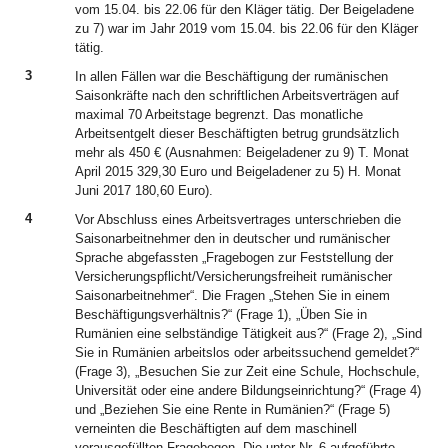
vom 15.04. bis 22.06 für den Kläger tätig. Der Beigeladene
zu 7) war im Jahr 2019 vom 15.04. bis 22.06 für den Kläger
tätig.
3
In allen Fällen war die Beschäftigung der rumänischen
Saisonkräfte nach den schriftlichen Arbeitsverträgen auf
maximal 70 Arbeitstage begrenzt. Das monatliche
Arbeitsentgelt dieser Beschäftigten betrug grundsätzlich
mehr als 450 € (Ausnahmen: Beigeladener zu 9) T. Monat
April 2015 329,30 Euro und Beigeladener zu 5) H. Monat
Juni 2017 180,60 Euro).
4
Vor Abschluss eines Arbeitsvertrages unterschrieben die
Saisonarbeitnehmer den in deutscher und rumänischer
Sprache abgefassten „Fragebogen zur Feststellung der
Versicherungspflicht/Versicherungsfreiheit rumänischer
Saisonarbeitnehmer“. Die Fragen „Stehen Sie in einem
Beschäftigungsverhältnis?“ (Frage 1), „Üben Sie in
Rumänien eine selbständige Tätigkeit aus?“ (Frage 2), „Sind
Sie in Rumänien arbeitslos oder arbeitssuchend gemeldet?“
(Frage 3), „Besuchen Sie zur Zeit eine Schule, Hochschule,
Universität oder eine andere Bildungseinrichtung?“ (Frage 4)
und „Beziehen Sie eine Rente in Rumänien?“ (Frage 5)
verneinten die Beschäftigten auf dem maschinell
vorausgefüllten Fragebogen. Die unter Nr. 6 aufgeführte