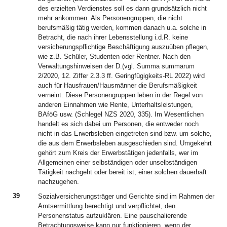
des erzielten Verdienstes soll es dann grundsätzlich nicht
mehr ankommen. Als Personengruppen, die nicht
berufsmäßig tätig werden, kommen danach u.a. solche in
Betracht, die nach ihrer Lebensstellung i.d.R. keine
versicherungspflichtige Beschäftigung auszuüben pflegen,
wie z.B. Schüler, Studenten oder Rentner. Nach den
Verwaltungshinweisen der D.(vgl. Summa summarum
2/2020, 12. Ziffer 2.3.3 ff. Geringfügigkeits-RL 2022) wird
auch für Hausfrauen/Hausmänner die Berufsmäßigkeit
verneint. Diese Personengruppen leben in der Regel von
anderen Einnahmen wie Rente, Unterhaltsleistungen,
BAföG usw. (Schlegel NZS 2020, 335). Im Wesentlichen
handelt es sich dabei um Personen, die entweder noch
nicht in das Erwerbsleben eingetreten sind bzw. um solche,
die aus dem Erwerbsleben ausgeschieden sind. Umgekehrt
gehört zum Kreis der Erwerbstätigen jedenfalls, wer im
Allgemeinen einer selbständigen oder unselbständigen
Tätigkeit nachgeht oder bereit ist, einer solchen dauerhaft
nachzugehen.
39
Sozialversicherungsträger und Gerichte sind im Rahmen der
Amtsermittlung berechtigt und verpflichtet, den
Personenstatus aufzuklären. Eine pauschalierende
Betrachtungsweise kann nur funktionieren, wenn der