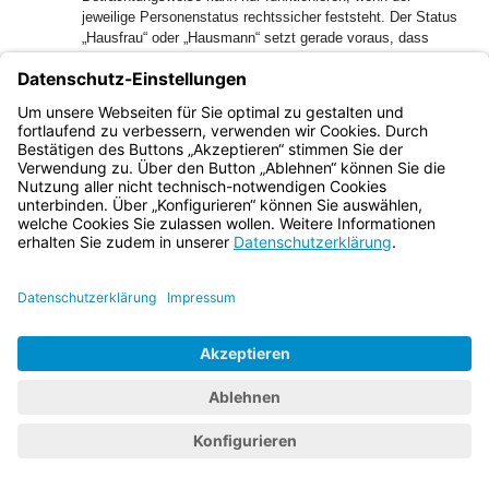
jeweilige Personenstatus rechtssicher feststeht. Der Status
„Hausfrau“ oder „Hausmann“ setzt gerade voraus, dass
diese (Saison-)Arbeitnehmer dem Arbeitsmarkt
grundsätzlich nicht – mehr – zur Verfügung stehen (z.B. bei
Pflege von Familienangehörigen) und auch nicht als
„Arbeitslose“ beurteilt werden können. Arbeits- bzw.
Beschäftigungslose, die Arbeit gefunden haben, werden
eben in der Regel berufsmäßig tätig. Man wird eben nicht
durch ein bloßes Ankreuzen des Feldes Hausmann im
„Fragebogen zur Feststellung der
Versicherungspflicht/Versicherungsfreiheit rumänischer
Saisonarbeitnehmer“ zum Hausmann und damit zum
versicherungsfreien und beitragsfreien Beschäftigten.
Ansonsten wäre einer massenweisen Umgehung der
Sozialversicherungssysteme in vielen Branchen Tür und Tor
geöffnet. Eine solche Umgehungsmöglichkeit kann die
Funktionsfähigkeit der Sozialversicherungssysteme
erheblich beeinträchtigen. Der Status als Hausmann setzt
voraus, dass diese Person dem Arbeitsmarkt nicht zur
Verfügung steht und der Lebensunterhalt anderweitig
gesichert ist. Hierfür fehlt es vorliegend an einem
entsprechenden Nachweis. Dieser kann jedoch nur von den
Beigeladenen zu 3) bis 9) geführt werden, da es sich hierbei