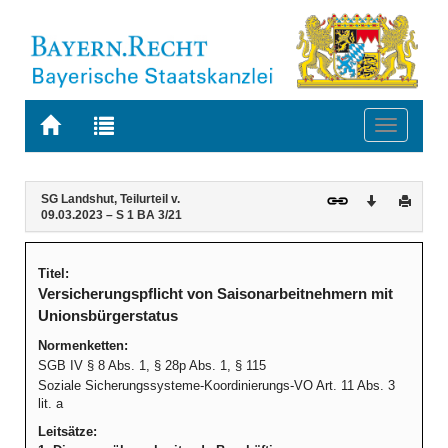
Zur
Zur
Toggle
Startseite
Trefferliste
navigati
von
der
BAYERN.RECHT
letzten
Navigation
Inhalt
SG Landshut, Teilurteil v.
Download
Druck
Suche
09.03.2023 – S 1 BA 3/21
Titel:
Versicherungspflicht von Saisonarbeitnehmern mit
Unionsbürgerstatus
Normenketten:
SGB IV § 8 Abs. 1, § 28p Abs. 1, § 115
Soziale Sicherungssysteme-Koordinierungs-VO Art. 11 Abs. 3
lit. a
Leitsätze: