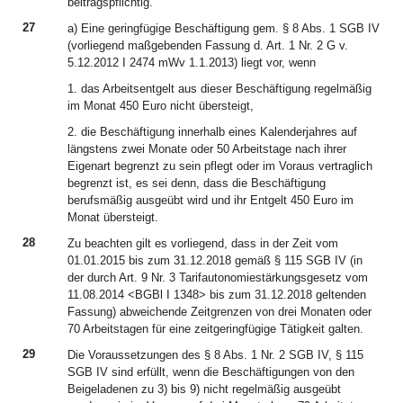
beitragspflichtig.
27
a) Eine geringfügige Beschäftigung gem. § 8 Abs. 1 SGB IV
(vorliegend maßgebenden Fassung d. Art. 1 Nr. 2 G v.
5.12.2012 I 2474 mWv 1.1.2013) liegt vor, wenn
1. das Arbeitsentgelt aus dieser Beschäftigung regelmäßig
im Monat 450 Euro nicht übersteigt,
2. die Beschäftigung innerhalb eines Kalenderjahres auf
längstens zwei Monate oder 50 Arbeitstage nach ihrer
Eigenart begrenzt zu sein pflegt oder im Voraus vertraglich
begrenzt ist, es sei denn, dass die Beschäftigung
berufsmäßig ausgeübt wird und ihr Entgelt 450 Euro im
Monat übersteigt.
28
Zu beachten gilt es vorliegend, dass in der Zeit vom
01.01.2015 bis zum 31.12.2018 gemäß § 115 SGB IV (in
der durch Art. 9 Nr. 3 Tarifautonomiestärkungsgesetz vom
11.08.2014 <BGBl I 1348> bis zum 31.12.2018 geltenden
Fassung) abweichende Zeitgrenzen von drei Monaten oder
70 Arbeitstagen für eine zeitgeringfügige Tätigkeit galten.
29
Die Voraussetzungen des § 8 Abs. 1 Nr. 2 SGB IV, § 115
SGB IV sind erfüllt, wenn die Beschäftigungen von den
Beigeladenen zu 3) bis 9) nicht regelmäßig ausgeübt