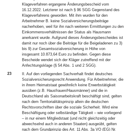
Klageverfahren ergangene Änderungsbescheid vom
16.12.2022. Letzterer ist nach § 96 SGG Gegenstand des
Klageverfahrens geworden. Mit ihm wurden für den
Arbeitnehmer B. keine Sozialversicherungsbeiträge
nacherhoben, weil für ihn nach weiteren Ermittlungen zu den
Einkommensverhältnissen der Status als Hausmann
anerkannt wurde. Aufgrund dieses Änderungsbescheides ist
damit nur noch über die Beiträge für die Beigeladenen zu 3)
bis 9) zur Gesamtsozialversicherung in Höhe von
insgesamt 10.873,64 Euro zu befinden. Gegen diese
Bescheide wendet sich der Kläger zutreffend mit der
Anfechtungsklage (§ 54 Abs. 1 und 2 SGG).
23
II. Auf den vorliegenden Sachverhalt findet deutsches
Sozialversicherungsrecht Anwendung. Für Arbeitnehmer, die
in ihrem Heimatstaat gewöhnlich keine Erwerbstätigkeit
ausüben (z.B. Hausfrauen/Hausmänner) und die in
Deutschland als Saisonarbeitskraft beschäftigt sind, gelten
nach dem Territorialitätsprinzip allein die deutschen
Rechtsvorschriften über die soziale Sicherheit. Wird eine
Beschäftigung oder selbständige Tätigkeit – wie vorliegend
– in nur einem Mitgliedstaat (und nicht gleichzeitig oder
abwechselnd auch in anderen Staaten) ausgeübt, gelten
nach dem Grundprinzip des Art. 11 Abs. 3a VO (EG) Nr.