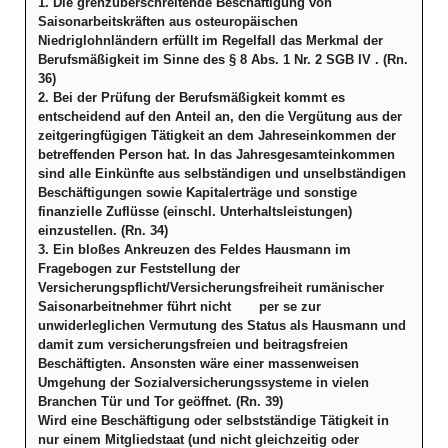
1. Die grenzüberschreitende Beschäftigung von
Saisonarbeitskräften aus osteuropäischen
Niedriglohnländern erfüllt im Regelfall das Merkmal der
Berufsmäßigkeit im Sinne des § 8 Abs. 1 Nr. 2 SGB IV . (Rn.
36)
2. Bei der Prüfung der Berufsmäßigkeit kommt es
entscheidend auf den Anteil an, den die Vergütung aus der
zeitgeringfügigen Tätigkeit an dem Jahreseinkommen der
betreffenden Person hat. In das Jahresgesamteinkommen
sind alle Einkünfte aus selbständigen und unselbständigen
Beschäftigungen sowie Kapitalerträge und sonstige
finanzielle Zuflüsse (einschl. Unterhaltsleistungen)
einzustellen. (Rn. 34)
3. Ein bloßes Ankreuzen des Feldes Hausmann im
Fragebogen zur Feststellung der
Versicherungspflicht/Versicherungsfreiheit rumänischer
Saisonarbeitnehmer führt nicht per se zur
unwiderleglichen Vermutung des Status als Hausmann und
damit zum versicherungsfreien und beitragsfreien
Beschäftigten. Ansonsten wäre einer massenweisen
Umgehung der Sozialversicherungssysteme in vielen
Branchen Tür und Tor geöffnet. (Rn. 39)
Wird eine Beschäftigung oder selbstständige Tätigkeit in
nur einem Mitgliedstaat (und nicht gleichzeitig oder