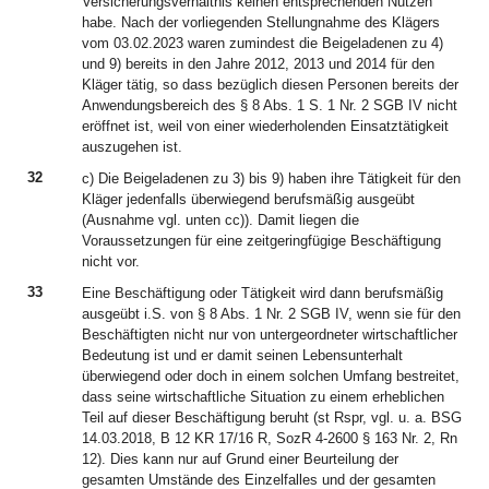
Versicherungsverhältnis keinen entsprechenden Nutzen
habe. Nach der vorliegenden Stellungnahme des Klägers
vom 03.02.2023 waren zumindest die Beigeladenen zu 4)
und 9) bereits in den Jahre 2012, 2013 und 2014 für den
Kläger tätig, so dass bezüglich diesen Personen bereits der
Anwendungsbereich des § 8 Abs. 1 S. 1 Nr. 2 SGB IV nicht
eröffnet ist, weil von einer wiederholenden Einsatztätigkeit
auszugehen ist.
32
c) Die Beigeladenen zu 3) bis 9) haben ihre Tätigkeit für den
Kläger jedenfalls überwiegend berufsmäßig ausgeübt
(Ausnahme vgl. unten cc)). Damit liegen die
Voraussetzungen für eine zeitgeringfügige Beschäftigung
nicht vor.
33
Eine Beschäftigung oder Tätigkeit wird dann berufsmäßig
ausgeübt i.S. von § 8 Abs. 1 Nr. 2 SGB IV, wenn sie für den
Beschäftigten nicht nur von untergeordneter wirtschaftlicher
Bedeutung ist und er damit seinen Lebensunterhalt
überwiegend oder doch in einem solchen Umfang bestreitet,
dass seine wirtschaftliche Situation zu einem erheblichen
Teil auf dieser Beschäftigung beruht (st Rspr, vgl. u. a. BSG
14.03.2018, B 12 KR 17/16 R, SozR 4-2600 § 163 Nr. 2, Rn
12). Dies kann nur auf Grund einer Beurteilung der
gesamten Umstände des Einzelfalles und der gesamten