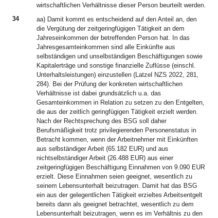
wirtschaftlichen Verhältnisse dieser Person beurteilt werden.
34
aa) Damit kommt es entscheidend auf den Anteil an, den
die Vergütung der zeitgeringfügigen Tätigkeit an dem
Jahreseinkommen der betreffenden Person hat. In das
Jahresgesamteinkommen sind alle Einkünfte aus
selbständigen und unselbständigen Beschäftigungen sowie
Kapitalerträge und sonstige finanzielle Zuflüsse (einschl.
Unterhaltsleistungen) einzustellen (Latzel NZS 2022, 281,
284). Bei der Prüfung der konkreten wirtschaftlichen
Verhältnisse ist dabei grundsätzlich u.a. das
Gesamteinkommen in Relation zu setzen zu den Entgelten,
die aus der zeitlich geringfügigen Tätigkeit erzielt werden.
Nach der Rechtsprechung des BSG soll daher
Berufsmäßigkeit trotz privilegierenden Personenstatus in
Betracht kommen, wenn der Arbeitnehmer mit Einkünften
aus selbständiger Arbeit (65.182 EUR) und aus
nichtselbständiger Arbeit (26.488 EUR) aus einer
zeitgeringfügigen Beschäftigung Einnahmen von 9.090 EUR
erzielt. Diese Einnahmen seien geeignet, wesentlich zu
seinem Lebensunterhalt beizutragen. Damit hat das BSG
ein aus der gelegentlichen Tätigkeit erzieltes Arbeitsentgelt
bereits dann als geeignet betrachtet, wesentlich zu dem
Lebensunterhalt beizutragen, wenn es im Verhältnis zu den