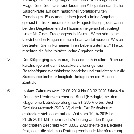
Frage „Sind Sie Hausfrau/Hausmann?“ bejahten sämtliche
Saisonkräfte auf dem maschinell vorausgefüllten
Fragebogen. Es wurden jedoch jeweils keine Angaben
gemacht – trotz ausdrücklicher Fragestellung –, seit wann
bei den Beigeladenen die Hausmanneigenschaft vorliegt.
Unter Nr. 7 des Fragebogens heißt es: „Wenn sämtliche
vorstehenden Fragen mit nein beantwortet wurden: Wovon
bestreiten Sie in Rumänien Ihren Lebensunterhalt?“ Hierzu
machten die Arbeitskräfte keine Angaben mehr.
5
Der Kläger ging davon aus, dass es sich in allen Fällen um
kurzfristige und damit sozialversicherungsfreie
Beschäftigungsverhältnisse handelte und entrichtete für die
Saisonarbeitnehmer lediglich Umlagen an die Minijob-
Zentrale.
6
In dem Zeitraum vom 12.08.2019 bis 03.02.2020 führte die
Deutsche Rentenversicherung Bund (Beklagte) bei dem
Kläger eine Betriebsprüfung nach § 28p Viertes Buch
Sozialgesetzbuch (SGB IV) durch. Der Prüfzeitraum
erstreckte sich dabei auf die Zeit vom 10.04.2015 bis
21.06.2018. Mit einem nach Anhörung an den Kläger
gerichteten Bescheid vom 03.02.2020 stellte die Beklagte
fest, dass die sich aus Prüfung ergebende Nachforderung