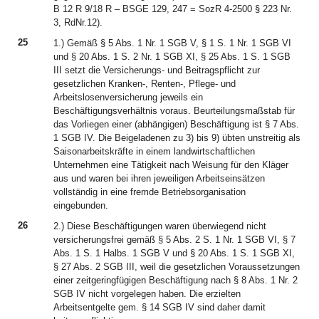
B 12 R 9/18 R – BSGE 129, 247 = SozR 4-2500 § 223 Nr.
3, RdNr.12).
25
1.) Gemäß § 5 Abs. 1 Nr. 1 SGB V, § 1 S. 1 Nr. 1 SGB VI
und § 20 Abs. 1 S. 2 Nr. 1 SGB XI, § 25 Abs. 1 S. 1 SGB
III setzt die Versicherungs- und Beitragspflicht zur
gesetzlichen Kranken-, Renten-, Pflege- und
Arbeitslosenversicherung jeweils ein
Beschäftigungsverhältnis voraus. Beurteilungsmaßstab für
das Vorliegen einer (abhängigen) Beschäftigung ist § 7 Abs.
1 SGB IV. Die Beigeladenen zu 3) bis 9) übten unstreitig als
Saisonarbeitskräfte in einem landwirtschaftlichen
Unternehmen eine Tätigkeit nach Weisung für den Kläger
aus und waren bei ihren jeweiligen Arbeitseinsätzen
vollständig in eine fremde Betriebsorganisation
eingebunden.
26
2.) Diese Beschäftigungen waren überwiegend nicht
versicherungsfrei gemäß § 5 Abs. 2 S. 1 Nr. 1 SGB VI, § 7
Abs. 1 S. 1 Halbs. 1 SGB V und § 20 Abs. 1 S. 1 SGB XI,
§ 27 Abs. 2 SGB III, weil die gesetzlichen Voraussetzungen
einer zeitgeringfügigen Beschäftigung nach § 8 Abs. 1 Nr. 2
SGB IV nicht vorgelegen haben. Die erzielten
Arbeitsentgelte gem. § 14 SGB IV sind daher damit