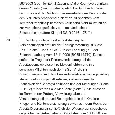
883/2003 (sog. Territorialitätsprinzip) die Rechtsvorschriften
dieses Staats (hier: Bundesrepublik Deutschland). Dabei
kommt es auf den Wohnort der erwerbstätigen Person oder
den Sitz ihres Arbeitgebers nicht an. Ausnahmen vom
Territorialitätsprinzip bestehen vorliegend nicht (ausführlich
zur Versicherungspflicht von – ausländischen –
Saisonarbeitskräften Klimpel DStR 2016, 175 ff.).
24
III. Rechtsgrundlage für die Feststellung der
Versicherungspflicht und der Beitragsforderung ist § 28p
Abs. 1 Satz 1 und 5 SGB IV in der Fassung (idF) der
Bekanntmachung vom 12.11.2009 (BGBl I 3710). Danach
prüfen die Träger der Rentenversicherung bei den
Arbeitgebern, ob diese ihre Meldepflichten und ihre
sonstigen Pflichten nach dem SGB IV, die im
Zusammenhang mit dem Gesamtsozialversicherungsbeitrag
stehen, ordnungsgemäß erfüllen, insbesondere die
Richtigkeit der Beitragszahlungen und der Meldungen (§ 28a
SGB IV) mindestens alle vier Jahre (Satz 1). Sie erlassen
im Rahmen der Prüfung Verwaltungsakte zur
Versicherungspflicht und Beitragshöhe in der Kranken-,
Pflege- und Rentenversicherung sowie nach dem Recht der
Arbeitsförderung einschließlich der Widerspruchsbescheide
gegenüber den Arbeitgebern (BSG Urteil vom 10.12.2019 –