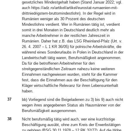
gesetzliches Mindestgehalt haben (Stand Januar 2022; vgl.
auch https://adz.ro/artikel/artikel/eurostat-rumaenien-mit-
drittniedrigstem-bruttomindestlohn). In der Regel wird in
Rumänien weniger als 30 Prozent des deutschen
Mindestlohns verdient. Wer in Rumänien tätig ist, verdient
somit in drei Monaten in Deutschland deutlich mehr als
manche Arbeitnehmer in der restlichen Jahreszeit in
Rumänien. Daher hat z.B. das LSG Rheinland-Pfalz (Urt. v.
26. 4. 2007 – L 1 KR 36/05) für polnische Arbeitskräfte, die
während eines Sonderurlaubs in Polen in Deutschland in der
Landwirtschaft tätig waren, Berufsmäßigkeit angenommen.
Da für die betroffenen Arbeitnehmer für den
streitgegenständlichen Zeitraum nahezu keine weiteren
Einnahmen nachgewiesen wurden, steht für die Kammer
fest, dass die Einnahmen aus der Beschäftigung für den
Kläger wirtschaftliche Relevanz für ihren Lebensunterhalt
haben.
37
bb) Vorliegend sind die Beigeladenen zu 3) bis 9) auch nicht
wegen ihres angegebenen Status als Hausmänner von der
Berufsmäßigkeit ausgenommen.
38
Nicht berufsmäßig tätig wird auch, wer eine kurzfristige
Beschäftigung ausübt, ohne zum Kreis der Erwerbstätigen
zu gehören (BSG 30.11.1978 – 12 RK 32/77). Auf die Höhe