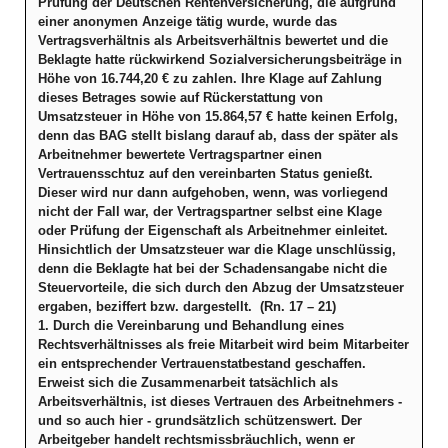
Prüfung der Deutschen Rentenversicherung, die aufgrund
einer anonymen Anzeige tätig wurde, wurde das
Vertragsverhältnis als Arbeitsverhältnis bewertet und die
Beklagte hatte rückwirkend Sozialversicherungsbeiträge in
Höhe von 16.744,20 € zu zahlen. Ihre Klage auf Zahlung
dieses Betrages sowie auf Rückerstattung von
Umsatzsteuer in Höhe von 15.864,57 € hatte keinen Erfolg,
denn das BAG stellt bislang darauf ab, dass der später als
Arbeitnehmer bewertete Vertragspartner einen
Vertrauensschtuz auf den vereinbarten Status genießt.
Dieser wird nur dann aufgehoben, wenn, was vorliegend
nicht der Fall war, der Vertragspartner selbst eine Klage
oder Prüfung der Eigenschaft als Arbeitnehmer einleitet.
Hinsichtlich der Umsatzsteuer war die Klage unschlüssig,
denn die Beklagte hat bei der Schadensangabe nicht die
Steuervorteile, die sich durch den Abzug der Umsatzsteuer
ergaben, beziffert bzw. dargestellt. (Rn. 17 – 21)
1. Durch die Vereinbarung und Behandlung eines
Rechtsverhältnisses als freie Mitarbeit wird beim Mitarbeiter
ein entsprechender Vertrauenstatbestand geschaffen.
Erweist sich die Zusammenarbeit tatsächlich als
Arbeitsverhältnis, ist dieses Vertrauen des Arbeitnehmers -
und so auch hier - grundsätzlich schützenswert. Der
Arbeitgeber handelt rechtsmissbräuchlich, wenn er