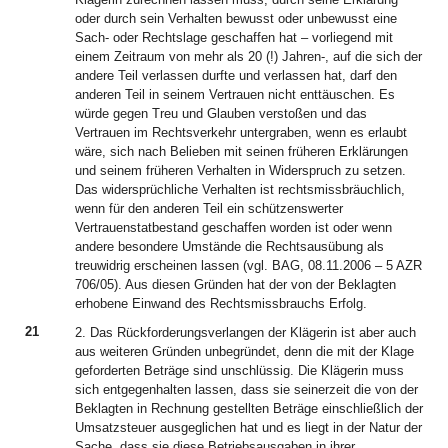
oder durch sein Verhalten bewusst oder unbewusst eine
Sach- oder Rechtslage geschaffen hat – vorliegend mit
einem Zeitraum von mehr als 20 (!) Jahren-, auf die sich der
andere Teil verlassen durfte und verlassen hat, darf den
anderen Teil in seinem Vertrauen nicht enttäuschen. Es
würde gegen Treu und Glauben verstoßen und das
Vertrauen im Rechtsverkehr untergraben, wenn es erlaubt
wäre, sich nach Belieben mit seinen früheren Erklärungen
und seinem früheren Verhalten in Widerspruch zu setzen.
Das widersprüchliche Verhalten ist rechtsmissbräuchlich,
wenn für den anderen Teil ein schützenswerter
Vertrauenstatbestand geschaffen worden ist oder wenn
andere besondere Umstände die Rechtsausübung als
treuwidrig erscheinen lassen (vgl. BAG, 08.11.2006 – 5 AZR
706/05). Aus diesen Gründen hat der von der Beklagten
erhobene Einwand des Rechtsmissbrauchs Erfolg.
21
2. Das Rückforderungsverlangen der Klägerin ist aber auch
aus weiteren Gründen unbegründet, denn die mit der Klage
geforderten Beträge sind unschlüssig. Die Klägerin muss
sich entgegenhalten lassen, dass sie seinerzeit die von der
Beklagten in Rechnung gestellten Beträge einschließlich der
Umsatzsteuer ausgeglichen hat und es liegt in der Natur der
Sache, dass sie diese Betriebsausgaben in ihrer