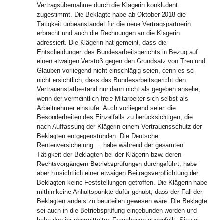
Vertragsübernahme durch die Klägerin konkludent
zugestimmt. Die Beklagte habe ab Oktober 2018 die
Tätigkeit unbeanstandet für die neue Vertragspartnerin
erbracht und auch die Rechnungen an die Klägerin
adressiert. Die Klägerin hat gemeint, dass die
Entscheidungen des Bundesarbeitsgerichts in Bezug auf
einen etwaigen Verstoß gegen den Grundsatz von Treu und
Glauben vorliegend nicht einschlägig seien, denn es sei
nicht ersichtlich, dass das Bundesarbeitsgericht den
Vertrauenstatbestand nur dann nicht als gegeben ansehe,
wenn der vermeintlich freie Mitarbeiter sich selbst als
Arbeitnehmer einstufe. Auch vorliegend seien die
Besonderheiten des Einzelfalls zu berücksichtigen, die
nach Auffassung der Klägerin einem Vertrauensschutz der
Beklagten entgegenstünden. Die Deutsche
Rentenversicherung ... habe während der gesamten
Tätigkeit der Beklagten bei der Klägerin bzw. deren
Rechtsvorgängern Betriebsprüfungen durchgeführt, habe
aber hinsichtlich einer etwaigen Beitragsverpflichtung der
Beklagten keine Feststellungen getroffen. Die Klägerin habe
mithin keine Anhaltspunkte dafür gehabt, dass der Fall der
Beklagten anders zu beurteilen gewesen wäre. Die Beklagte
sei auch in die Betriebsprüfung eingebunden worden und
habe den ihr übermittelten Fragebogen ausgefüllt. Sie sei