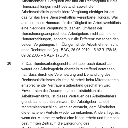
Arbeitnehmer zu vergüten war und ein Rechtsgrund für die
Honorarzahlungen nicht bestand, soweit die im
Arbeitsverhältnis geschuldete Vergütung niedriger ist als
das für das freie Dienstverhältnis vereinbarte Honorar. War
anstelle eines Honorars für die Tätigkeit im Arbeitsverhältnis
eine niedrigere Vergütung zu zahlen, umfasst der
Bereicherungsanspruch des Arbeitgebers nicht sämtliche
Honorarzahlungen, sondern nur die Differenz zwischen den
beiden Vergütungen. Im Übrigen ist der Arbeitnehmer nicht
ohne Rechtsgrund (vgl. BAG, 26.06.2019 – 5 AZR 178/18;
09.02.2005 – 5 AZR 175/04).
18
2. Das Bundesarbeitsgericht stellt aber auch darauf ab,
worauf das Arbeitsgericht ebenfalls zutreffend verwiesen
hat, dass durch die Vereinbarung und Behandlung des
Rechtsverhältnisses als freie Mitarbeit beim Mitarbeiter ein
entsprechender Vertrauenstatbestand geschaffen wird.
Erweist sich die Zusammenarbeit tatsächlich als
Arbeitsverhältnis, ist dieses Vertrauen des Arbeitnehmers
grundsätzlich schützenswert. Der Arbeitgeber handelt
rechtsmissbräuchlich, wenn er versucht, dem Mitarbeiter
die erhaltenen Vorteile wieder zu entziehen. Anders liegt es,
wenn der Mitarbeiter selbst eine Klage erhebt und für einen
bestimmten Zeitraum die Einordnung des