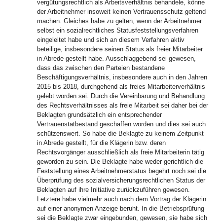
vergütungsrechtlich als Arbeitsverhältnis behandele, könne
der Arbeitnehmer insoweit keinen Vertrauensschutz geltend
machen. Gleiches habe zu gelten, wenn der Arbeitnehmer
selbst ein sozialrechtliches Statusfeststellungsverfahren
eingeleitet habe und sich an diesem Verfahren aktiv
beteilige, insbesondere seinen Status als freier Mitarbeiter
in Abrede gestellt habe. Ausschlaggebend sei gewesen,
dass das zwischen den Parteien bestandene
Beschäftigungsverhältnis, insbesondere auch in den Jahren
2015 bis 2018, durchgehend als freies Mitarbeiterverhältnis
gelebt worden sei. Durch die Vereinbarung und Behandlung
des Rechtsverhältnisses als freie Mitarbeit sei daher bei der
Beklagten grundsätzlich ein entsprechender
Vertrauenstatbestand geschaffen worden und dies sei auch
schützenswert. So habe die Beklagte zu keinem Zeitpunkt
in Abrede gestellt, für die Klägerin bzw. deren
Rechtsvorgänger ausschließlich als freie Mitarbeiterin tätig
geworden zu sein. Die Beklagte habe weder gerichtlich die
Feststellung eines Arbeitnehmerstatus begehrt noch sei die
Überprüfung des sozialversicherungsrechtlichen Status der
Beklagten auf ihre Initiative zurückzuführen gewesen.
Letztere habe vielmehr auch nach dem Vortrag der Klägerin
auf einer anonymen Anzeige beruht. In die Betriebsprüfung
sei die Beklagte zwar eingebunden, gewesen, sie habe sich