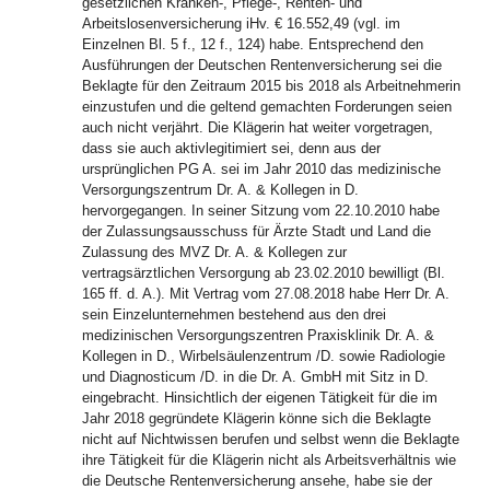
gesetzlichen Kranken-, Pflege-, Renten- und
Arbeitslosenversicherung iHv. € 16.552,49 (vgl. im
Einzelnen Bl. 5 f., 12 f., 124) habe. Entsprechend den
Ausführungen der Deutschen Rentenversicherung sei die
Beklagte für den Zeitraum 2015 bis 2018 als Arbeitnehmerin
einzustufen und die geltend gemachten Forderungen seien
auch nicht verjährt. Die Klägerin hat weiter vorgetragen,
dass sie auch aktivlegitimiert sei, denn aus der
ursprünglichen PG A. sei im Jahr 2010 das medizinische
Versorgungszentrum Dr. A. & Kollegen in D.
hervorgegangen. In seiner Sitzung vom 22.10.2010 habe
der Zulassungsausschuss für Ärzte Stadt und Land die
Zulassung des MVZ Dr. A. & Kollegen zur
vertragsärztlichen Versorgung ab 23.02.2010 bewilligt (Bl.
165 ff. d. A.). Mit Vertrag vom 27.08.2018 habe Herr Dr. A.
sein Einzelunternehmen bestehend aus den drei
medizinischen Versorgungszentren Praxisklinik Dr. A. &
Kollegen in D., Wirbelsäulenzentrum /D. sowie Radiologie
und Diagnosticum /D. in die Dr. A. GmbH mit Sitz in D.
eingebracht. Hinsichtlich der eigenen Tätigkeit für die im
Jahr 2018 gegründete Klägerin könne sich die Beklagte
nicht auf Nichtwissen berufen und selbst wenn die Beklagte
ihre Tätigkeit für die Klägerin nicht als Arbeitsverhältnis wie
die Deutsche Rentenversicherung ansehe, habe sie der