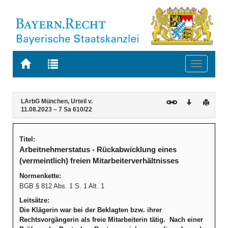
Zur
Zur
Toggle
Startseite
Trefferliste
navigati
von
der
BAYERN.RECHT
letzten
Navigation
Inhalt
LArbG München, Urteil v.
Download
Druck
Suche
11.08.2023 – 7 Sa 610/22
Titel:
Arbeitnehmerstatus - Rückabwicklung eines
(vermeintlich) freien Mitarbeiterverhältnisses
Normenkette:
BGB § 812 Abs. 1 S. 1 Alt. 1
Leitsätze:
Die Klägerin war bei der Beklagten bzw. ihrer
Rechtsvorgängerin als freie Mitarbeiterin tätig. Nach einer