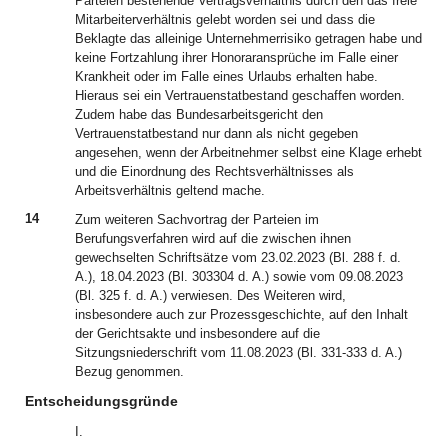
Parteien bestehende Vertragsverhältnis durch den das freie
Mitarbeiterverhältnis gelebt worden sei und dass die
Beklagte das alleinige Unternehmerrisiko getragen habe und
keine Fortzahlung ihrer Honoraransprüche im Falle einer
Krankheit oder im Falle eines Urlaubs erhalten habe.
Hieraus sei ein Vertrauenstatbestand geschaffen worden.
Zudem habe das Bundesarbeitsgericht den
Vertrauenstatbestand nur dann als nicht gegeben
angesehen, wenn der Arbeitnehmer selbst eine Klage erhebt
und die Einordnung des Rechtsverhältnisses als
Arbeitsverhältnis geltend mache.
14
Zum weiteren Sachvortrag der Parteien im
Berufungsverfahren wird auf die zwischen ihnen
gewechselten Schriftsätze vom 23.02.2023 (Bl. 288 f. d.
A.), 18.04.2023 (Bl. 303304 d. A.) sowie vom 09.08.2023
(Bl. 325 f. d. A.) verwiesen. Des Weiteren wird,
insbesondere auch zur Prozessgeschichte, auf den Inhalt
der Gerichtsakte und insbesondere auf die
Sitzungsniederschrift vom 11.08.2023 (Bl. 331-333 d. A.)
Bezug genommen.
Entscheidungsgründe
I.