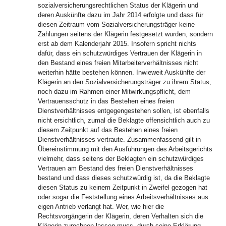
sozialversicherungsrechtlichen Status der Klägerin und
deren Auskünfte dazu im Jahr 2014 erfolgte und dass für
diesen Zeitraum vom Sozialversicherungsträger keine
Zahlungen seitens der Klägerin festgesetzt wurden, sondern
erst ab dem Kalenderjahr 2015. Insofern spricht nichts
dafür, dass ein schutzwürdiges Vertrauen der Klägerin in
den Bestand eines freien Mitarbeiterverhältnisses nicht
weiterhin hätte bestehen können. Inwieweit Auskünfte der
Klägerin an den Sozialversicherungsträger zu ihrem Status,
noch dazu im Rahmen einer Mitwirkungspflicht, dem
Vertrauensschutz in das Bestehen eines freien
Dienstverhältnisses entgegengestehen sollen, ist ebenfalls
nicht ersichtlich, zumal die Beklagte offensichtlich auch zu
diesem Zeitpunkt auf das Bestehen eines freien
Dienstverhältnisses vertraute. Zusammenfassend gilt in
Übereinstimmung mit den Ausführungen des Arbeitsgerichts
vielmehr, dass seitens der Beklagten ein schutzwürdiges
Vertrauen am Bestand des freien Dienstverhältnisses
bestand und dass dieses schutzwürdig ist, da die Beklagte
diesen Status zu keinem Zeitpunkt in Zweifel gezogen hat
oder sogar die Feststellung eines Arbeitsverhältnisses aus
eigen Antrieb verlangt hat. Wer, wie hier die
Rechtsvorgängerin der Klägerin, deren Verhalten sich die
Klägerin zurechnen lassen muss, durch seine Erklärung