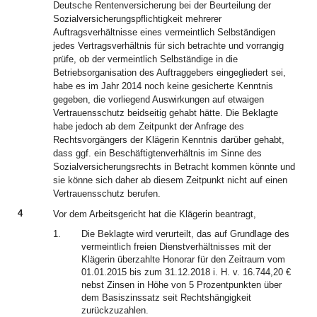
Deutsche Rentenversicherung bei der Beurteilung der
Sozialversicherungspflichtigkeit mehrerer
Auftragsverhältnisse eines vermeintlich Selbständigen
jedes Vertragsverhältnis für sich betrachte und vorrangig
prüfe, ob der vermeintlich Selbständige in die
Betriebsorganisation des Auftraggebers eingegliedert sei,
habe es im Jahr 2014 noch keine gesicherte Kenntnis
gegeben, die vorliegend Auswirkungen auf etwaigen
Vertrauensschutz beidseitig gehabt hätte. Die Beklagte
habe jedoch ab dem Zeitpunkt der Anfrage des
Rechtsvorgängers der Klägerin Kenntnis darüber gehabt,
dass ggf. ein Beschäftigtenverhältnis im Sinne des
Sozialversicherungsrechts in Betracht kommen könnte und
sie könne sich daher ab diesem Zeitpunkt nicht auf einen
Vertrauensschutz berufen.
4
Vor dem Arbeitsgericht hat die Klägerin beantragt,
1.
Die Beklagte wird verurteilt, das auf Grundlage des
vermeintlich freien Dienstverhältnisses mit der
Klägerin überzahlte Honorar für den Zeitraum vom
01.01.2015 bis zum 31.12.2018 i. H. v. 16.744,20 €
nebst Zinsen in Höhe von 5 Prozentpunkten über
dem Basiszinssatz seit Rechtshängigkeit
zurückzuzahlen.