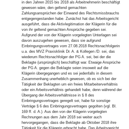
in den Jahren 2015 bis 2018 als Arbeitnehmerin beschäftigt
gewesen wäre, den geltend gemachten
Zahlungsansprüchen der Einwand des Rechtsmissbrauchs
entgegengestanden habe. Zunächst hat das Arbeitsgericht
ausgeführt, dass die Aktivlegitimation der Klägerin für die
von ihr geltend gemachten Ansprüche gegeben sei.
Aufgrund der von der Klägerin vorgelegten Unterlagen sei
davon auszugehen gewesen, dass sie aufgrund
Einbringungsvertrages vom 27.08.2018 Rechtsnachfolgerin
u.a. des MVZ Praxisklinik Dr. A. & Kollegen /D. sei, das
wiederum Rechtsnachfolger der PG A. sei, bei der die
Beklagte (ursprünglich) beschäftigt war. Etwaige Ansprüche
der PG A. gegen die Beklagte seien insoweit auf die
Klägerin übergegangen und es sei jedenfalls in diesem
Zusammenhang unerheblich gewesen, ob es sich bei der
Tätigkeit der Beklagten um ein freies Mitarbeiterverhältnis
oder ein Arbeitsverhältnis gehandelt habe, denn während der
Übergang der Arbeitsverhältnisse in § 8 des
Einbringungsvertrages geregelt sei, habe für sonstige
Verträge § 6 des Einbringungsvertrages gegolten (vgl. Bl.
169 ff. d. A.). Aus den von der Klägerin vorgelegten
Rechnungen aus dem Jahr 2018 sei weiter auch
hervorgegangen, dass die Beklagte ab Oktober 2018 ihre
Tätigkeit für die Klägerin erbracht habe. Das Arbeitsgericht