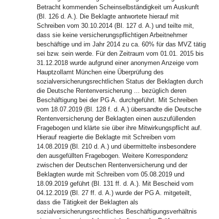
Betracht kommenden Scheinselbständigkeit um Auskunft
(Bl. 126 d. A.). Die Beklagte antwortete hierauf mit
Schreiben vom 30.10.2014 (Bl. 127 d. A.) und teilte mit,
dass sie keine versicherungspflichtigen Arbeitnehmer
beschäftige und im Jahr 2014 zu ca. 60% für das MVZ tätig
sei bzw. sein werde. Für den Zeitraum vom 01.01. 2015 bis
31.12.2018 wurde aufgrund einer anonymen Anzeige vom
Hauptzollamt München eine Überprüfung des
sozialversicherungsrechtlichen Status der Beklagten durch
die Deutsche Rentenversicherung ... bezüglich deren
Beschäftigung bei der PG A. durchgeführt. Mit Schreiben
vom 18.07.2019 (Bl. 128 f. d. A.) übersandte die Deutsche
Rentenversicherung der Beklagten einen auszufüllenden
Fragebogen und klärte sie über ihre Mitwirkungspflicht auf.
Hierauf reagierte die Beklagte mit Schreiben vom
14.08.2019 (Bl. 210 d. A.) und übermittelte insbesondere
den ausgefüllten Fragebogen. Weitere Korrespondenz
zwischen der Deutschen Rentenversicherung und der
Beklagten wurde mit Schreiben vom 05.08.2019 und
18.09.2019 geführt (Bl. 131 ff. d. A.). Mit Bescheid vom
04.12.2019 (Bl. 27 ff. d. A.) wurde der PG A. mitgeteilt,
dass die Tätigkeit der Beklagten als
sozialversicherungsrechtliches Beschäftigungsverhältnis