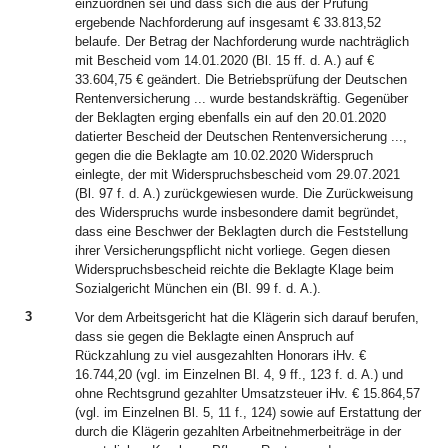
einzuordnen sei und dass sich die aus der Prüfung
ergebende Nachforderung auf insgesamt € 33.813,52
belaufe. Der Betrag der Nachforderung wurde nachträglich
mit Bescheid vom 14.01.2020 (Bl. 15 ff. d. A.) auf €
33.604,75 € geändert. Die Betriebsprüfung der Deutschen
Rentenversicherung ... wurde bestandskräftig. Gegenüber
der Beklagten erging ebenfalls ein auf den 20.01.2020
datierter Bescheid der Deutschen Rentenversicherung ...,
gegen die die Beklagte am 10.02.2020 Widerspruch
einlegte, der mit Widerspruchsbescheid vom 29.07.2021
(Bl. 97 f. d. A.) zurückgewiesen wurde. Die Zurückweisung
des Widerspruchs wurde insbesondere damit begründet,
dass eine Beschwer der Beklagten durch die Feststellung
ihrer Versicherungspflicht nicht vorliege. Gegen diesen
Widerspruchsbescheid reichte die Beklagte Klage beim
Sozialgericht München ein (Bl. 99 f. d. A.).
3
Vor dem Arbeitsgericht hat die Klägerin sich darauf berufen,
dass sie gegen die Beklagte einen Anspruch auf
Rückzahlung zu viel ausgezahlten Honorars iHv. €
16.744,20 (vgl. im Einzelnen Bl. 4, 9 ff., 123 f. d. A.) und
ohne Rechtsgrund gezahlter Umsatzsteuer iHv. € 15.864,57
(vgl. im Einzelnen Bl. 5, 11 f., 124) sowie auf Erstattung der
durch die Klägerin gezahlten Arbeitnehmerbeiträge in der