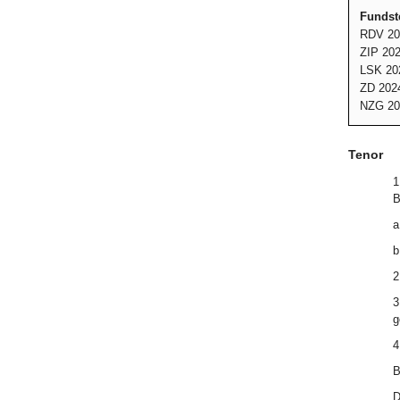
Fundste
RDV 20
ZIP 202
LSK 20
ZD 2024
NZG 20
Tenor
1
B
a
b
2
3
g
4
B
D