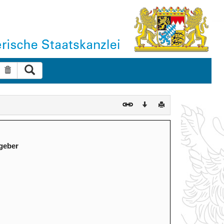
Suche ausführen
Suche zurücksetzen
Download
Drucken
geber