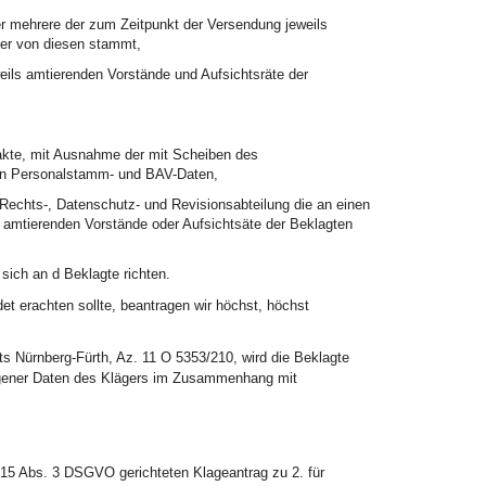
r mehrere der zum Zeitpunkt der Versendung jeweils
der von diesen stammt,
ils amtierenden Vorstände und Aufsichtsräte der
akte, mit Ausnahme der mit Scheiben des
ten Personalstamm- und BAV-Daten,
echts-, Datenschutz- und Revisionsabteilung die an einen
 amtierenden Vorstände oder Aufsichtsäte der Beklagten
ich an d Beklagte richten.
et erachten sollte, beantragen wir höchst, höchst
s Nürnberg-Fürth, Az. 11 O 5353/210, wird die Beklagte
zogener Daten des Klägers im Zusammenhang mit
 15 Abs. 3 DSGVO gerichteten Klageantrag zu 2. für