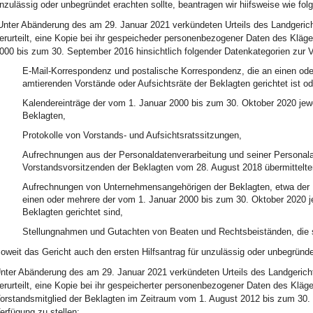
nzulässig oder unbegründet erachten sollte, beantragen wir hiifsweise wie folg
Unter Abänderung des am 29. Januar 2021 verkündeten Urteils des Landgerich
erurteilt, eine Kopie bei ihr gespeicheder personenbezogener Daten des Kläge
000 bis zum 30. September 2016 hinsichtlich folgender Datenkategorien zur V
E-Mail-Korrespondenz und postalische Korrespondenz, die an einen ode
amtierenden Vorstände oder Aufsichtsräte der Beklagten gerichtet ist o
Kalendereinträge der vom 1. Januar 2000 bis zum 30. Oktober 2020 jewe
Beklagten,
Protokolle von Vorstands- und Aufsichtsratssitzungen,
Aufrechnungen aus der Personaldatenverarbeitung und seiner Personal
Vorstandsvorsitzenden der Beklagten vom 28. August 2018 übermittel
Aufrechnungen von Unternehmensangehörigen der Beklagten, etwa der R
einen oder mehrere der vom 1. Januar 2000 bis zum 30. Oktober 2020 je
Beklagten gerichtet sind,
Stellungnahmen und Gutachten von Beaten und Rechtsbeiständen, die si
oweit das Gericht auch den ersten Hilfsantrag für unzulässig oder unbegründet
nter Abänderung des am 29. Januar 2021 verkündeten Urteils des Landgericht
erurteilt, eine Kopie bei ihr gespeicherter personenbezogener Daten des Kläge
orstandsmitglied der Beklagten im Zeitraum vom 1. August 2012 bis zum 30. 
erfügung zu stellen: