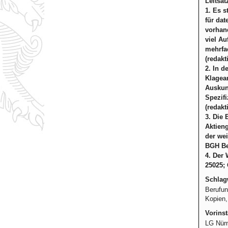
Leitsät
1. Es s
für da
vorhand
viel Au
mehrfa
(redakt
2. In 
Klagean
Auskunf
Spezifi
(redakt
3. Die 
Aktieng
der wei
BGH Bec
4. Der 
25025; 
Schlag
Berufun
Kopien,
Vorinst
LG Nürn