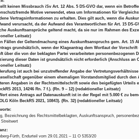
ze:
tellt keinen Missbrauch iSv Art. 12 Abs. 5 DS-GVO dar, wenn ein Betrof
tenschutzfremde Motive verwendet, etwa um Informationen für Vergleich
ene Vertragsinformationen zu erhalten. Dies gilt auch, wenn die Ausku
fwand verursacht, da der Aufwand des Verantwortlichen für Art. 15 DS-GV
che Auskunftsansprüche geltend macht, da sie nur im Rahmen des Exze
ioneller Leitsatz)
den Fällen der Geltendmachung eines Auskunftsanspruchs gem. Art. 15 A
trags grundsätzlich, wenn der Klageantrag dem Wortlaut der Vorschrift 
t über die von der beklagten Partei verarbeiteten personenbezogenen Dat
zierung dieser Daten ist grundsätzlich nicht erforderlich (Anschluss a
ioneller Leitsatz)
Berufung ist auch bei unzutreffender Angabe der Vertretungsverhältnisse 
esellschaft gegenüber einem ehemaligen Vorstandsmitglied durch den Au
teren Angaben in der Rechtsmittelschrift sowie des beigefügten Urteils e
kRS 2013, 14246 Rn. 7 f.). (Rn. 9 – 12) (redaktioneller Leitsatz)
Wert eines Antrags auf Datenauskunft ist in der Regel mit 5.000 € zu 
OLG Köln BeckRS 2021, 10843). (Rn. 32) (redaktioneller Leitsatz)
worte:
g, Bezeichnung des Rechtsmittelbeklagten, Auskunftsanspruch, personenbe
 Streitwert
anz:
berg-Fürth, Endurteil vom 29.01.2021 – 11 O 5353/20