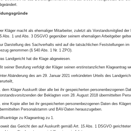
bgeändert.
idungsgründe
er Kläger macht als ehemaliger Mitarbeiter, zuletzt als Vorstandsmitglied d
5 Abs. 1 und Abs. 3 DSGVO gegenüber seinem ehemaligen Arbeitgeber gelte
ur Darstellung des Sachverhalts wird auf die tatsächlichen Feststellungen im
ezug genommen (§ 540 Abs. 1 Nr. 1 ZPO).
as Landgericht hat die Klage abgewiesen.
it seiner Berufung verfolgt der Kläger seinen erstinstanzlichen Klageantrag we
nter Abänderung des am 29. Januar 2021 verkündeten Urteils des Landgericht
erurteilt,
. dem Kläger Auskunft über alle bei ihr gespeicherten personenbezogenen D
orstandsvorsitzenden der Beklagten vom 28. August 2018 übermittelten Pers
. eine Kopie aller bei ihr gespeicherten personenbezogenen Daten des Kläge
bermittelten Personalstamm und BAV-Daten herauszugeben.
ilfsanträge zu Klageantrag zu 1.
oweit das Gericht den auf Auskunft gemäß Art. 15 Abs. 1 DSGVO gerichteten