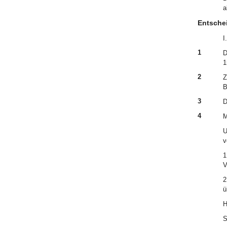
a
Entsche
I.
1
D
1
2
Z
B
3
D
4
M
U
v
1
V
2
ü
H
S