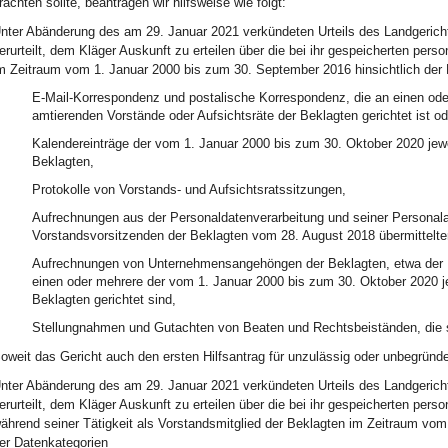
rachten sollte, beantragen wir hilfsweise wie folgt:
nter Abänderung des am 29. Januar 2021 verkündeten Urteils des Landgericht
erurteilt, dem Kläger Auskunft zu erteilen über die bei ihr gespeicherten pe
m Zeitraum vom 1. Januar 2000 bis zum 30. September 2016 hinsichtlich der
E-Mail-Korrespondenz und postalische Korrespondenz, die an einen ode
amtierenden Vorstände oder Aufsichtsräte der Beklagten gerichtet ist o
Kalendereinträge der vom 1. Januar 2000 bis zum 30. Oktober 2020 jewe
Beklagten,
Protokolle von Vorstands- und Aufsichtsratssitzungen,
Aufrechnungen aus der Personaldatenverarbeitung und seiner Personal
Vorstandsvorsitzenden der Beklagten vom 28. August 2018 übermittel
Aufrechnungen von Unternehmensangehöngen der Beklagten, etwa der Re
einen oder mehrere der vom 1. Januar 2000 bis zum 30. Oktober 2020 je
Beklagten gerichtet sind,
Stellungnahmen und Gutachten von Beaten und Rechtsbeiständen, die s
oweit das Gericht auch den ersten Hilfsantrag für unzulässig oder unbegründet
nter Abänderung des am 29. Januar 2021 verkündeten Urteils des Landgericht
erurteilt, dem Kläger Auskunft zu erteilen über die bei ihr gespeicherten pe
ährend seiner Tätigkeit als Vorstandsmitglied der Beklagten im Zeitraum vom
er Datenkategorien