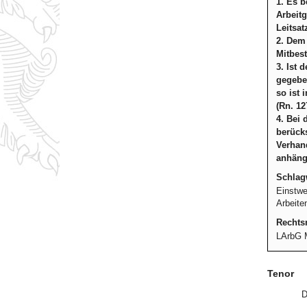
1. Es b
Arbeitg
Leitsat
2. Dem 
Mitbest
3. Ist 
gegebe
so ist
(Rn. 12
4. Bei 
berücks
Verhan
anhängi
Schlag
Einstwe
Arbeite
Rechtsm
LArbG 
Tenor
D