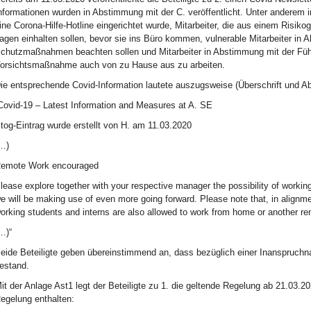
nformationen wurden in Abstimmung mit der C. veröffentlicht. Unter anderem inf
ine Corona-Hilfe-Hotline eingerichtet wurde, Mitarbeiter, die aus einem Risiko
agen einhalten sollen, bevor sie ins Büro kommen, vulnerable Mitarbeiter in
chutzmaßnahmen beachten sollen und Mitarbeiter in Abstimmung mit der Führu
orsichtsmaßnahme auch von zu Hause aus zu arbeiten.
ie entsprechende Covid-Information lautete auszugsweise (Überschrift und A
Covid-19 – Latest Information and Measures at A. SE
tog-Eintrag wurde erstellt von H. am 11.03.2020
…)
emote Work encouraged
lease explore together with your respective manager the possibility of worki
e will be making use of even more going forward. Please note that, in alignmen
orking students and interns are also allowed to work from home or another re
…)“
eide Beteiligte geben übereinstimmend an, dass bezüglich einer Inanspruchnah
estand.
it der Anlage Ast1 legt der Beteiligte zu 1. die geltende Regelung ab 21.03.202
egelung enthalten: