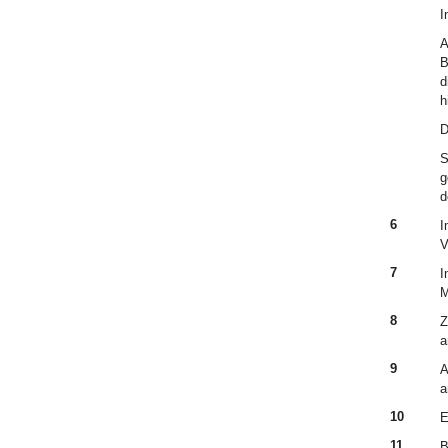
I
A
B
d
h
D
S
g
d
6
I
V
7
I
M
8
Z
a
9
A
a
10
E
11
B