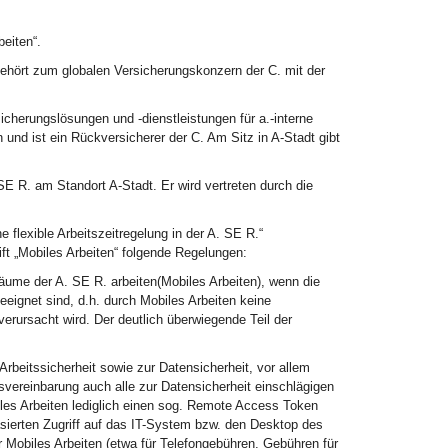
eiten“.
 gehört zum globalen Versicherungskonzern der C. mit der
icherungslösungen und -dienstleistungen für a.-interne
nd ist ein Rückversicherer der C. Am Sitz in A-Stadt gibt
A SE R. am Standort A-Stadt. Er wird vertreten durch die
 flexible Arbeitszeitregelung in der A. SE R.“
ft „Mobiles Arbeiten“ folgende Regelungen:
äume der A. SE R. arbeiten(Mobiles Arbeiten), wenn die
eeignet sind, d.h. durch Mobiles Arbeiten keine
verursacht wird. Der deutlich überwiegende Teil der
rbeitssicherheit sowie zur Datensicherheit, vor allem
vereinbarung auch alle zur Datensicherheit einschlägigen
iles Arbeiten lediglich einen sog. Remote Access Token
asierten Zugriff auf das IT-System bzw. den Desktop des
r Mobiles Arbeiten (etwa für Telefongebühren, Gebühren für