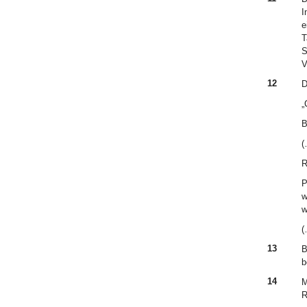
I
e
T
S
V
12
D
„
B
(
R
P
w
w
(
13
B
b
14
M
R