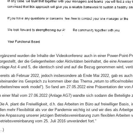
rgänzend wurden die Inhalte der Videokonferenz auch in einer Power-Point-Prä
orgestellt, der die Gelegenheiten oder Aktivitäten beinhaltet, die eine Anwesen
nlage Ast 4 und 5, die identisch sind und auf die Bezug genommen wird, veröff
ereits ab Februar 2022, jedoch insbesondere ab Ende Mai 2022, gab es auch v
iteinander ins Gespräch zu kommen über das Thema „return to office/mobiles
rbeiten/new work model“). So fand am 27.05.2022 eine Präsentation der von 
n einer Mail vom 27.06.2022 (Anlage AG7) wandte sich sodann die Beteiligte zu
Die A. plant die Freiwilligkeit, d.h. das Arbeiten im Büro auf freiwilliger Bas
llen mehr Flexibilität als vor der Pandemie wichtig ist und wir dies als Arbei
ine Anpassung unserer jetzigen Betriebsvereinbarung zum flexiblen Arbeiten v
etriebsvereinbarung vom 25. Juli 2016 unverändert fort.“
…)