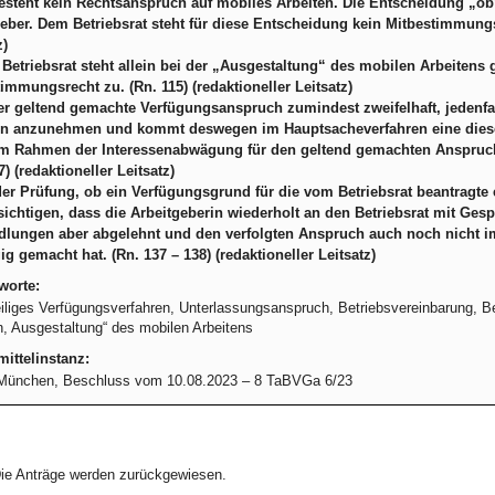
esteht kein Rechtsanspruch auf mobiles Arbeiten. Die Entscheidung „ob“
eber. Dem Betriebsrat steht für diese Entscheidung kein Mitbestimmungsre
z)
Betriebsrat steht allein bei der „Ausgestaltung“ des mobilen Arbeitens 
immungsrecht zu. (Rn. 115) (redaktioneller Leitsatz)
der geltend gemachte Verfügungsanspruch zumindest zweifelhaft, jedenfal
n anzunehmen und kommt deswegen im Hauptsacheverfahren eine diese
 im Rahmen der Interessenabwägung für den geltend gemachten Anspruch
7) (redaktioneller Leitsatz)
der Prüfung, ob ein Verfügungsgrund für die vom Betriebsrat beantragte e
ichtigen, dass die Arbeitgeberin wiederholt an den Betriebsrat mit Gesp
dlungen aber abgelehnt und den verfolgten Anspruch auch noch nicht i
g gemacht hat. (Rn. 137 – 138) (redaktioneller Leitsatz)
worte:
iliges Verfügungsverfahren, Unterlassungsanspruch, Betriebsvereinbarung, B
n, Ausgestaltung“ des mobilen Arbeitens
ittelinstanz:
München, Beschluss vom 10.08.2023 – 8 TaBVGa 6/23
ie Anträge werden zurückgewiesen.