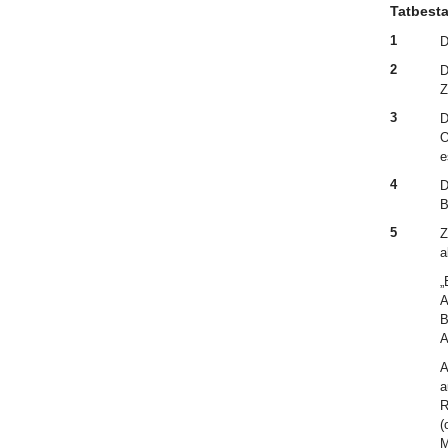
Tatbest
1
D
2
D
Z
3
D
O
e
4
D
B
5
Z
a
„
A
B
A
A
a
R
(
M