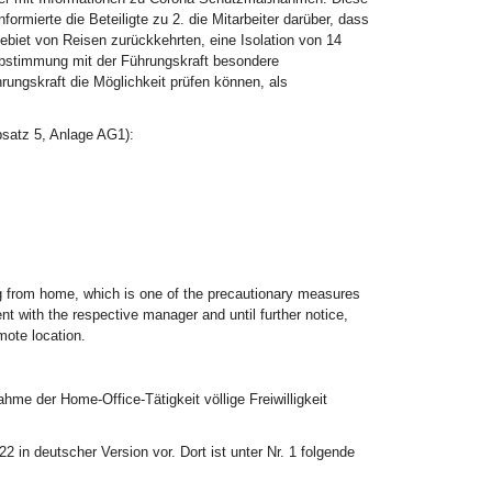
ormierte die Beteiligte zu 2. die Mitarbeiter darüber, dass
gebiet von Reisen zurückkehrten, eine Isolation von 14
 Abstimmung mit der Führungskraft besondere
ngskraft die Möglichkeit prüfen können, als
bsatz 5, Anlage AG1):
ng from home, which is one of the precautionary measures
t with the respective manager and until further notice,
mote location.
me der Home-Office-Tätigkeit völlige Freiwilligkeit
2 in deutscher Version vor. Dort ist unter Nr. 1 folgende