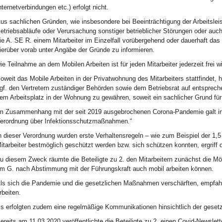
nternetverbindungen etc.) erfolgt nicht.
us sachlichen Gründen, wie insbesondere bei Beeinträchtigung der Arbeitsleis
etriebsabläufe oder Verursachung sonstiger betrieblicher Störungen oder au
ie A. SE R. einem Mitarbeiter im Einzelfall vorübergehend oder dauerhaft das
ierüber vorab unter Angäbe der Gründe zu informieren.
ie Teilnahme an dem Mobilen Arbeiten ist für jeden Mitarbeiter jederzeit frei wi
oweit das Mobile Arbeiten in der Privatwohnung des Mitarbeiters stattfindet, h
gf. den Vertretern zuständiger Behörden sowie dem Betriebsrat auf entsprech
em Arbeitsplatz in der Wohnung zu gewähren, soweit ein sachlicher Grund für d
m Zusammenhang mit der seit 2019 ausgebrochenen Corona-Pandemie galt in
erordnung über Infektionsschutzmaßnahmen.“
n dieser Verordnung wurden erste Verhaltensregeln – wie zum Beispiel der 1,
itarbeiter bestmöglich geschützt werden bzw. sich schützen konnten, ergrif
u diesem Zweck räumte die Beteiligte zu 2. den Mitarbeitern zunächst die Mög
m G. nach Abstimmung mit der Führungskraft auch mobil arbeiten können.
ls sich die Pandemie und die gesetzlichen Maßnahmen verschärften, empfahl d
rbeiten.
s erfolgten zudem eine regelmäßige Kommunikationen hinsichtlich der gese
ereits am 11.03.2020 veröffentlichte die Beteiligte zu 2. einen Covid-Newsl