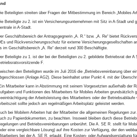
and
ie Beteiligten streiten über Fragen der Mitbestimmung im Bereich „Mobiles Arb
ie Beteiligte zu 2. ist ein Versicherungsunternehmen mit Sitz in A-Stadt und
entrale in A-Stadt.
er Geschäftsbereich der Antragsgegnerin „A. R.“ bzw. „A. Re“ bietet Rückvers
Es und Rückversicherungsschutz für externe Versicherungsgesellschaften an u
s im Geschäftsbereich „A. Re“ derzeit rund 300 Beschäftigte.
er Beteiligte zu 1. ist der bei der Beteiligten zu 2. gebildete Betriebsrat der 
etriebsratsvorsitzende F.
wischen den Beteiligten wurde im Juli 2016 die „Betriebsvereinbarung über eine
bgeschlossen (Anlage AG2). Diese beinhaltet unter Punkt 4. mit der Überschri
Ein Mitarbeiter kann in Abstimmung mit seinem Vorgesetzten außerhalb der R
ufgaben und Funktionen des Mitarbeiters für Mobiles Arbeiten grundsätzlich g
eeinträchtigung der Arbeitsleistung des Mitarbeiters oder der Betriebsabläufe 
rbeitszeit sollte jedoch am regelmäßigen Arbeitsplatz geleistet werden.
uch bei Mobilem Arbeiten hat der Mitarbeiter die allgemeinen Regelungen zur A
uch zu Papierdokumenten, zu beachten. Insoweit bleiben durch diese Betriebs
egelungen und Betriebsvereinbarungen unberührt. Die A. SE R. stellt für Mob
oder eine vergleichbare Lösung) auf ihre Kosten zur Verfügung, der den webb
itarbeiters bei der A. SE R. erlaubt. Eine Kosten- oder Aufwandserstattung fü