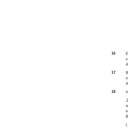
16
E
v
A
17
B
m
A
18
I
„
a
e
B
(