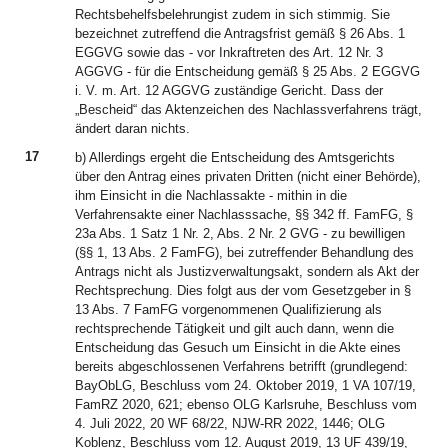
Rechtsbehelfsbelehrungist zudem in sich stimmig. Sie
bezeichnet zutreffend die Antragsfrist gemäß § 26 Abs. 1
EGGVG sowie das - vor Inkraftreten des Art. 12 Nr. 3
AGGVG - für die Entscheidung gemäß § 25 Abs. 2 EGGVG
i. V. m. Art. 12 AGGVG zuständige Gericht. Dass der
„Bescheid“ das Aktenzeichen des Nachlassverfahrens trägt,
ändert daran nichts.
17
b) Allerdings ergeht die Entscheidung des Amtsgerichts
über den Antrag eines privaten Dritten (nicht einer Behörde),
ihm Einsicht in die Nachlassakte - mithin in die
Verfahrensakte einer Nachlasssache, §§ 342 ff. FamFG, §
23a Abs. 1 Satz 1 Nr. 2, Abs. 2 Nr. 2 GVG - zu bewilligen
(§§ 1, 13 Abs. 2 FamFG), bei zutreffender Behandlung des
Antrags nicht als Justizverwaltungsakt, sondern als Akt der
Rechtsprechung. Dies folgt aus der vom Gesetzgeber in §
13 Abs. 7 FamFG vorgenommenen Qualifizierung als
rechtsprechende Tätigkeit und gilt auch dann, wenn die
Entscheidung das Gesuch um Einsicht in die Akte eines
bereits abgeschlossenen Verfahrens betrifft (grundlegend:
BayObLG, Beschluss vom 24. Oktober 2019, 1 VA 107/19,
FamRZ 2020, 621; ebenso OLG Karlsruhe, Beschluss vom
4. Juli 2022, 20 WF 68/22, NJW-RR 2022, 1446; OLG
Koblenz, Beschluss vom 12. August 2019, 13 UF 439/19,