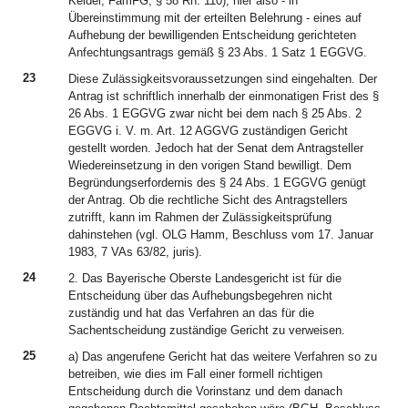
Keidel, FamFG, § 58 Rn. 110), hier also - in
Übereinstimmung mit der erteilten Belehrung - eines auf
Aufhebung der bewilligenden Entscheidung gerichteten
Anfechtungsantrags gemäß § 23 Abs. 1 Satz 1 EGGVG.
23
Diese Zulässigkeitsvoraussetzungen sind eingehalten. Der
Antrag ist schriftlich innerhalb der einmonatigen Frist des §
26 Abs. 1 EGGVG zwar nicht bei dem nach § 25 Abs. 2
EGGVG i. V. m. Art. 12 AGGVG zuständigen Gericht
gestellt worden. Jedoch hat der Senat dem Antragsteller
Wiedereinsetzung in den vorigen Stand bewilligt. Dem
Begründungserfordernis des § 24 Abs. 1 EGGVG genügt
der Antrag. Ob die rechtliche Sicht des Antragstellers
zutrifft, kann im Rahmen der Zulässigkeitsprüfung
dahinstehen (vgl. OLG Hamm, Beschluss vom 17. Januar
1983, 7 VAs 63/82, juris).
24
2. Das Bayerische Oberste Landesgericht ist für die
Entscheidung über das Aufhebungsbegehren nicht
zuständig und hat das Verfahren an das für die
Sachentscheidung zuständige Gericht zu verweisen.
25
a) Das angerufene Gericht hat das weitere Verfahren so zu
betreiben, wie dies im Fall einer formell richtigen
Entscheidung durch die Vorinstanz und dem danach