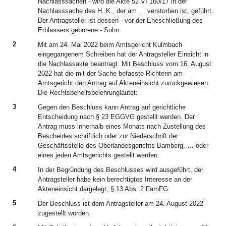
Nachlasssachen - wird die Akte 52 VI 160/17 in der
Nachlasssache des H. K., der am … verstorben ist, geführt.
Der Antragsteller ist dessen - vor der Eheschließung des
Erblassers geborene - Sohn.
2
Mit am 24. Mai 2022 beim Amtsgericht Kulmbach
eingegangenem Schreiben hat der Antragsteller Einsicht in
die Nachlassakte beantragt. Mit Beschluss vom 16. August
2022 hat die mit der Sache befasste Richterin am
Amtsgericht den Antrag auf Akteneinsicht zurückgewiesen.
Die Rechtsbehelfsbelehrunglautet:
3
Gegen den Beschluss kann Antrag auf gerichtliche
Entscheidung nach § 23 EGGVG gestellt werden. Der
Antrag muss innerhalb eines Monats nach Zustellung des
Bescheides schriftlich oder zur Niederschrift der
Geschäftsstelle des Oberlandesgerichts Bamberg, … oder
eines jeden Amtsgerichts gestellt werden.
4
In der Begründung des Beschlusses wird ausgeführt, der
Antragsteller habe kein berechtigtes Interesse an der
Akteneinsicht dargelegt, § 13 Abs. 2 FamFG.
5
Der Beschluss ist dem Antragsteller am 24. August 2022
zugestellt worden.