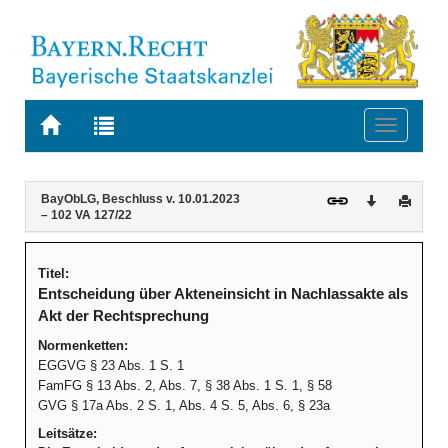
Zur
Zur
Toggle
Startseite
Trefferliste
navigati
von
der
BAYERN.RECHT
letzten
Navigation
Inhalt
BayObLG, Beschluss v. 10.01.2023
Download
Druck
Suche
– 102 VA 127/22
Titel:
Entscheidung über Akteneinsicht in Nachlassakte als
Akt der Rechtsprechung
Normenketten:
EGGVG § 23 Abs. 1 S. 1
FamFG § 13 Abs. 2, Abs. 7, § 38 Abs. 1 S. 1, § 58
GVG § 17a Abs. 2 S. 1, Abs. 4 S. 5, Abs. 6, § 23a
Leitsätze: