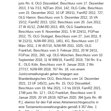
juris Rn. 6; OLG Düsseldorf, Beschluss vom 17. Dezember
2013, 3 Va 7/13, NZFam 2014, 142; OLG Celle, Beschluss
vom 15. Dezember 2012, 10 UF 283/11, FamRZ 2012, 727;
OLG Hamm, Beschluss vom 5. Dezember 2012, 15 VA
15/12, FamRZ 2013, 1152; Beschluss vom 20. Juni 2012,
27 W 41/12, ZUM-RD 2013, 455; OLG Saarbrücken,
Beschluss vom 8. November 2011, 5 W 224/11, FGPrax
2012, 75; OLG Stuttgart, Beschluss vom 27. Juni 2011, 8
W 212/11, NJW-RR 2011, 1451; KG, Beschluss vom 17.
März 2011, 1 W 457/10, NJW-RR 2011, 1025; OLG
Frankfurt, Beschluss vom 3. Februar 2011, 20 W 24/11,
FGPrax 2011, 260; vgl. OLG München, Beschluss vom 10.
September 2018, 11 W 899/18, FamRZ 2019, 734 Rn. 8 a.
E.; OLG Köln, Beschluss vom 8. Januar 2018, 2 Wx
277/17, NJW-RR 2018, 767 Rn. 18; von einem
Justizverwaltungsakt gehen hingegen aus
Brandenburgisches OLG, Beschluss vom 14. Dezember
2021, 13 UF 145/21, juris Rn. 15; OLG Düsseldorf,
Beschluss vom 19. Mai 2021, I-3 Va 10/19, FamRZ 2021,
1748 juris Rn. 12 f.; OLG Frankfurt, Beschluss vom 9.
Januar 2020, 20 VA 18/18, NZFam 2020, 394 [juris Rn. 48
ff.]; ebenso für den Fall eines Akteneinsichtsgesuchs in
eine Testamentsverwahrungsakte gemäß § 357 Abs. 1