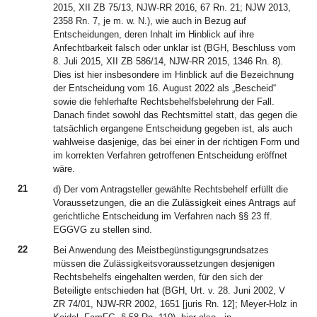
2015, XII ZB 75/13, NJW-RR 2016, 67 Rn. 21; NJW 2013,
2358 Rn. 7, je m. w. N.), wie auch in Bezug auf
Entscheidungen, deren Inhalt im Hinblick auf ihre
Anfechtbarkeit falsch oder unklar ist (BGH, Beschluss vom
8. Juli 2015, XII ZB 586/14, NJW-RR 2015, 1346 Rn. 8).
Dies ist hier insbesondere im Hinblick auf die Bezeichnung
der Entscheidung vom 16. August 2022 als „Bescheid“
sowie die fehlerhafte Rechtsbehelfsbelehrung der Fall.
Danach findet sowohl das Rechtsmittel statt, das gegen die
tatsächlich ergangene Entscheidung gegeben ist, als auch
wahlweise dasjenige, das bei einer in der richtigen Form und
im korrekten Verfahren getroffenen Entscheidung eröffnet
wäre.
21
d) Der vom Antragsteller gewählte Rechtsbehelf erfüllt die
Voraussetzungen, die an die Zulässigkeit eines Antrags auf
gerichtliche Entscheidung im Verfahren nach §§ 23 ff.
EGGVG zu stellen sind.
22
Bei Anwendung des Meistbegünstigungsgrundsatzes
müssen die Zulässigkeitsvoraussetzungen desjenigen
Rechtsbehelfs eingehalten werden, für den sich der
Beteiligte entschieden hat (BGH, Urt. v. 28. Juni 2002, V
ZR 74/01, NJW-RR 2002, 1651 [juris Rn. 12]; Meyer-Holz in