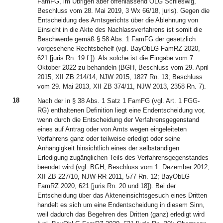
FamFG, im Übrigen aber offenlassend OLG Schleswig,
Beschluss vom 28. Mai 2019, 3 Wx 66/18, juris). Gegen die
Entscheidung des Amtsgerichts über die Ablehnung von
Einsicht in die Akte des Nachlassverfahrens ist somit die
Beschwerde gemäß § 58 Abs. 1 FamFG der gesetzlich
vorgesehene Rechtsbehelf (vgl. BayObLG FamRZ 2020,
621 [juris Rn. 19 f.]). Als solche ist die Eingabe vom 7.
Oktober 2022 zu behandeln (BGH, Beschluss vom 29. April
2015, XII ZB 214/14, NJW 2015, 1827 Rn. 13; Beschluss
vom 29. Mai 2013, XII ZB 374/11, NJW 2013, 2358 Rn. 7).
18
Nach der in § 38 Abs. 1 Satz 1 FamFG (vgl. Art. 1 FGG-
RG) enthaltenen Definition liegt eine Endentscheidung vor,
wenn durch die Entscheidung der Verfahrensgegenstand
eines auf Antrag oder von Amts wegen eingeleiteten
Verfahrens ganz oder teilweise erledigt oder seine
Anhängigkeit hinsichtlich eines der selbständigen
Erledigung zugänglichen Teils des Verfahrensgegenstandes
beendet wird (vgl. BGH, Beschluss vom 1. Dezember 2012,
XII ZB 227/10, NJW-RR 2011, 577 Rn. 12; BayObLG
FamRZ 2020, 621 [juris Rn. 20 und 18]). Bei der
Entscheidung über das Akteneinsichtsgesuch eines Dritten
handelt es sich um eine Endentscheidung in diesem Sinn,
weil dadurch das Begehren des Dritten (ganz) erledigt wird