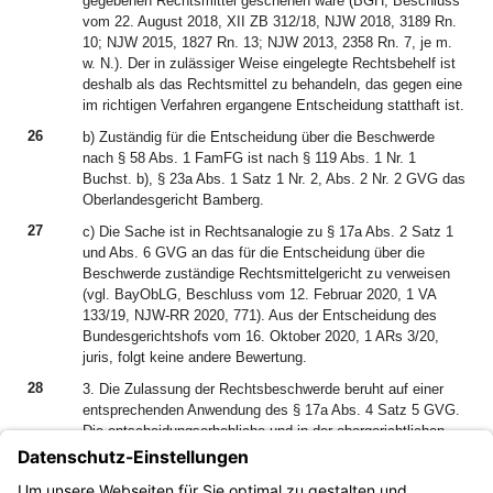
gegebenen Rechtsmittel geschehen wäre (BGH, Beschluss
vom 22. August 2018, XII ZB 312/18, NJW 2018, 3189 Rn.
10; NJW 2015, 1827 Rn. 13; NJW 2013, 2358 Rn. 7, je m.
w. N.). Der in zulässiger Weise eingelegte Rechtsbehelf ist
deshalb als das Rechtsmittel zu behandeln, das gegen eine
im richtigen Verfahren ergangene Entscheidung statthaft ist.
26
b) Zuständig für die Entscheidung über die Beschwerde
nach § 58 Abs. 1 FamFG ist nach § 119 Abs. 1 Nr. 1
Buchst. b), § 23a Abs. 1 Satz 1 Nr. 2, Abs. 2 Nr. 2 GVG das
Oberlandesgericht Bamberg.
27
c) Die Sache ist in Rechtsanalogie zu § 17a Abs. 2 Satz 1
und Abs. 6 GVG an das für die Entscheidung über die
Beschwerde zuständige Rechtsmittelgericht zu verweisen
(vgl. BayObLG, Beschluss vom 12. Februar 2020, 1 VA
133/19, NJW-RR 2020, 771). Aus der Entscheidung des
Bundesgerichtshofs vom 16. Oktober 2020, 1 ARs 3/20,
juris, folgt keine andere Bewertung.
28
3. Die Zulassung der Rechtsbeschwerde beruht auf einer
entsprechenden Anwendung des § 17a Abs. 4 Satz 5 GVG.
Die entscheidungserhebliche und in der obergerichtlichen
Rechtsprechung umstrittene Rechtsfrage, ob die
Gewährung bzw. Versagung von Akteneinsicht in eine