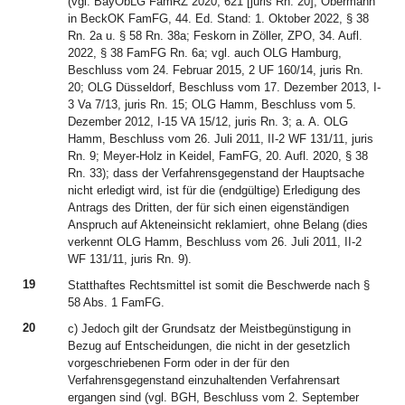
(vgl. BayObLG FamRZ 2020, 621 [juris Rn. 20]; Obermann
in BeckOK FamFG, 44. Ed. Stand: 1. Oktober 2022, § 38
Rn. 2a u. § 58 Rn. 38a; Feskorn in Zöller, ZPO, 34. Aufl.
2022, § 38 FamFG Rn. 6a; vgl. auch OLG Hamburg,
Beschluss vom 24. Februar 2015, 2 UF 160/14, juris Rn.
20; OLG Düsseldorf, Beschluss vom 17. Dezember 2013, I-
3 Va 7/13, juris Rn. 15; OLG Hamm, Beschluss vom 5.
Dezember 2012, I-15 VA 15/12, juris Rn. 3; a. A. OLG
Hamm, Beschluss vom 26. Juli 2011, II-2 WF 131/11, juris
Rn. 9; Meyer-Holz in Keidel, FamFG, 20. Aufl. 2020, § 38
Rn. 33); dass der Verfahrensgegenstand der Hauptsache
nicht erledigt wird, ist für die (endgültige) Erledigung des
Antrags des Dritten, der für sich einen eigenständigen
Anspruch auf Akteneinsicht reklamiert, ohne Belang (dies
verkennt OLG Hamm, Beschluss vom 26. Juli 2011, II-2
WF 131/11, juris Rn. 9).
19
Statthaftes Rechtsmittel ist somit die Beschwerde nach §
58 Abs. 1 FamFG.
20
c) Jedoch gilt der Grundsatz der Meistbegünstigung in
Bezug auf Entscheidungen, die nicht in der gesetzlich
vorgeschriebenen Form oder in der für den
Verfahrensgegenstand einzuhaltenden Verfahrensart
ergangen sind (vgl. BGH, Beschluss vom 2. September