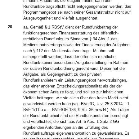
mindern. Anders als die Klägerin meint, kann der
Rundfunkbeitragspflicht nicht entgegengehalten werden, das
Programmangebot sei nach seiner Gesamtstruktur nicht auf
Ausgewogenheit und Vielfalt ausgerichtet.
20
aa. Gemäß § 1 RBStV dient der Rundfunkbeitrag der
funktionsgerechten Finanzausstattung des öffentlich-
rechtlichen Rundfunks im Sinne von § 34 Abs. 1 des
Medienstaatsvertrags sowie der Finanzierung der Aufgaben
nach § 112 des Medienstaatsvertrags. Mit ihm soll
sichergestellt werden, dass der öffentlich-rechtliche
Rundfunk seiner besonderen Aufgabenstellung im Rahmen
der dualen Rundfunkordnung gerecht wird. Dieser hat die
Aufgabe, als Gegengewicht zu den privaten
Rundfunkanbietern ein Leistungsangebot hervorzubringen,
das einer anderen Entscheidungsrationalität als der der
ökonomischen Anreize folgt, und soll so zur inhaltlichen
Vielfalt beitragen, wie sie allein über den freien Markt nicht
gewährleistet werden kann (vgl. BVerfG, U.v. 25.3.2014 – 1
BvF 1/11 u.a. – BVerfGE 136, 9 Rn. 36 m.w.N.). Als Träger
der Rundfunkfreiheit sind die Rundfunkanstalten berechtigt
und verpflichtet, die sich aus Art. 5 Abs. 1 Satz 2 GG
ergebenden Anforderungen an die Erfüllung des
Rundfunkauftrags eigenverantwortlich zu gewährleisten. Es