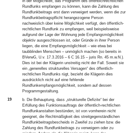
in der Möglichkeit, das Programm des öffentlichrechtlichen
Rundfunks empfangen zu können, kann die Zahlung des
Rundfunkbeitrags erst dann verweigert werden, wenn die zur
Rundfunkbeitragspflicht herangezogene Person
nachweislich über keine Möglichkeit verfügt, den öffentlich-
rechtlichen Rundfunk zu empfangen, weil beispielsweise
aufgrund der Lage der Wohnung jede Empfangsmöglichkeit
objektiv ausgeschlossen ist, oder Gründe in ihrer Person
liegen, die eine Empfangsmöglichkeit – wie etwa bei
taubblinden Menschen – unmöglich machen (so bereits in
BVerwG, U.v. 17.3.2016 – 6 C 16.15 – juris Rn. 45 m.w.N.).
Dies ist bei der Klägerin unstreitig nicht der Fall. Soweit sie
ein „generelles strukturelles Versagen“ des öffentlich-
rechtlichen Rundfunks rügt, bezieht die Klägerin dies
ausdrücklich nicht auf eine fehlende
Rundfunkempfangsmöglichkeit, sondern auf dessen
Programmgestaltung.
19
b. Die Behauptung, dass „strukturelle Defizite“ bei der
Erfüllung des Funktionsauftrags der öffentlich-rechtlichen
Rundfunkanstalten bestünden, ist von vornherein nicht
geeignet, die Rechtmäßigkeit des streitgegenständlichen
Rundfunkbeitragsbescheids in Zweifel zu ziehen bzw. die
Zahlung des Rundfunkbeitrags zu verweigern oder zu