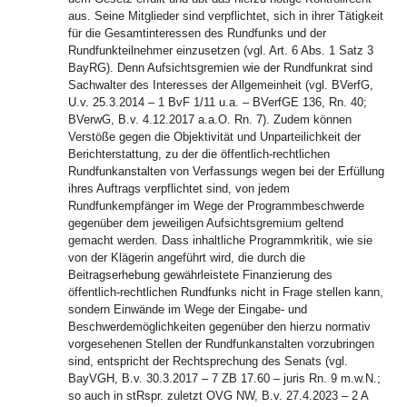
aus. Seine Mitglieder sind verpflichtet, sich in ihrer Tätigkeit
für die Gesamtinteressen des Rundfunks und der
Rundfunkteilnehmer einzusetzen (vgl. Art. 6 Abs. 1 Satz 3
BayRG). Denn Aufsichtsgremien wie der Rundfunkrat sind
Sachwalter des Interesses der Allgemeinheit (vgl. BVerfG,
U.v. 25.3.2014 – 1 BvF 1/11 u.a. – BVerfGE 136, Rn. 40;
BVerwG, B.v. 4.12.2017 a.a.O. Rn. 7). Zudem können
Verstöße gegen die Objektivität und Unparteilichkeit der
Berichterstattung, zu der die öffentlich-rechtlichen
Rundfunkanstalten von Verfassungs wegen bei der Erfüllung
ihres Auftrags verpflichtet sind, von jedem
Rundfunkempfänger im Wege der Programmbeschwerde
gegenüber dem jeweiligen Aufsichtsgremium geltend
gemacht werden. Dass inhaltliche Programmkritik, wie sie
von der Klägerin angeführt wird, die durch die
Beitragserhebung gewährleistete Finanzierung des
öffentlich-rechtlichen Rundfunks nicht in Frage stellen kann,
sondern Einwände im Wege der Eingabe- und
Beschwerdemöglichkeiten gegenüber den hierzu normativ
vorgesehenen Stellen der Rundfunkanstalten vorzubringen
sind, entspricht der Rechtsprechung des Senats (vgl.
BayVGH, B.v. 30.3.2017 – 7 ZB 17.60 – juris Rn. 9 m.w.N.;
so auch in stRspr. zuletzt OVG NW, B.v. 27.4.2023 – 2 A