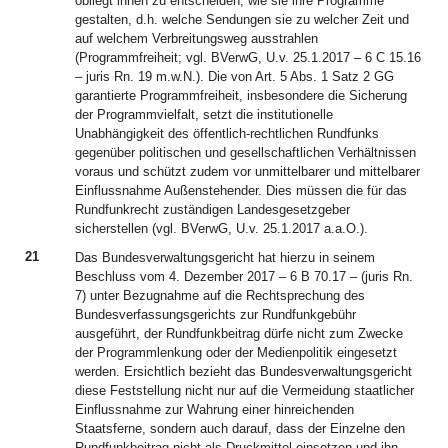
obliegt ihnen zu entscheiden, wie sie ihre Programme
gestalten, d.h. welche Sendungen sie zu welcher Zeit und
auf welchem Verbreitungsweg ausstrahlen
(Programmfreiheit; vgl. BVerwG, U.v. 25.1.2017 – 6 C 15.16
– juris Rn. 19 m.w.N.). Die von Art. 5 Abs. 1 Satz 2 GG
garantierte Programmfreiheit, insbesondere die Sicherung
der Programmvielfalt, setzt die institutionelle
Unabhängigkeit des öffentlich-rechtlichen Rundfunks
gegenüber politischen und gesellschaftlichen Verhältnissen
voraus und schützt zudem vor unmittelbarer und mittelbarer
Einflussnahme Außenstehender. Dies müssen die für das
Rundfunkrecht zuständigen Landesgesetzgeber
sicherstellen (vgl. BVerwG, U.v. 25.1.2017 a.a.O.).
21
Das Bundesverwaltungsgericht hat hierzu in seinem
Beschluss vom 4. Dezember 2017 – 6 B 70.17 – (juris Rn.
7) unter Bezugnahme auf die Rechtsprechung des
Bundesverfassungsgerichts zur Rundfunkgebühr
ausgeführt, der Rundfunkbeitrag dürfe nicht zum Zwecke
der Programmlenkung oder der Medienpolitik eingesetzt
werden. Ersichtlich bezieht das Bundesverwaltungsgericht
diese Feststellung nicht nur auf die Vermeidung staatlicher
Einflussnahme zur Wahrung einer hinreichenden
Staatsferne, sondern auch darauf, dass der Einzelne den
Rundfunkbeitrag nicht als Druckmittel einsetzen und ihn