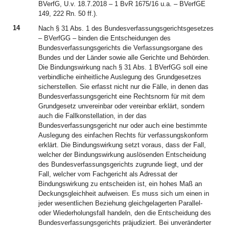
BVerfG, U.v. 18.7.2018 – 1 BvR 1675/16 u.a. – BVerfGE
149, 222 Rn. 50 ff.).
14
Nach § 31 Abs. 1 des Bundesverfassungsgerichtsgesetzes
– BVerfGG – binden die Entscheidungen des
Bundesverfassungsgerichts die Verfassungsorgane des
Bundes und der Länder sowie alle Gerichte und Behörden.
Die Bindungswirkung nach § 31 Abs. 1 BVerfGG soll eine
verbindliche einheitliche Auslegung des Grundgesetzes
sicherstellen. Sie erfasst nicht nur die Fälle, in denen das
Bundesverfassungsgericht eine Rechtsnorm für mit dem
Grundgesetz unvereinbar oder vereinbar erklärt, sondern
auch die Fallkonstellation, in der das
Bundesverfassungsgericht nur oder auch eine bestimmte
Auslegung des einfachen Rechts für verfassungskonform
erklärt. Die Bindungswirkung setzt voraus, dass der Fall,
welcher der Bindungswirkung auslösenden Entscheidung
des Bundesverfassungsgerichts zugrunde liegt, und der
Fall, welcher vom Fachgericht als Adressat der
Bindungswirkung zu entscheiden ist, ein hohes Maß an
Deckungsgleichheit aufweisen. Es muss sich um einen in
jeder wesentlichen Beziehung gleichgelagerten Parallel-
oder Wiederholungsfall handeln, den die Entscheidung des
Bundesverfassungsgerichts präjudiziert. Bei unveränderter