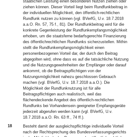
staatlichen Leistung einen besonderen Nutzen ziehen oder
ziehen können. Dieser Vorteil liegt beim Rundfunkbeitrag in
der individuellen Möglichkeit, den öffentlich-rechtlichen
Rundfunk nutzen zu können (vgl. BVerfG, U.v. 18.7.2018
a.a.O. Rn. 57, 75 f., 81). Der Rundfunkbeitrag wird für die
konkrete Gegenleistung der Rundfunkempfangsmöglichkeit
erhoben, um die staatsferne bedarfsgerechte Finanzierung
des öffentlichrechtlichen Rundfunks sicherzustellen. Mithin
stellt die Rundfunkempfangsmöglichkeit einen
personenbezogenen Vorteil dar, der durch den Beitrag
abgegolten wird, ohne dass es auf die tatsächliche Nutzung
und die Nutzungsgewohnheiten der Empfänger oder darauf
ankommt, ob die Beitragspflichtigen von der
Nutzungsmöglichkeit nahezu geschlossen Gebrauch
machen (vgl. BVerfG, U.v. 18.7.2018 a.a.O.). Die
Möglichkeit der Rundfunknutzung ist für alle
Beitragspflichtigen auch realistisch, weil das
flächendeckende Angebot des öffentlich-rechtlichen
Rundfunks bei Vorhandensein geeigneter Empfangsgeräte
jederzeit abgerufen werden kann (vgl. BVerfG, U.v.
18.7.2018 a.a.O. Rn. 63 ff., 74 ff.).
18
Besteht damit der ausgleichspflichtige individuelle Vorteil
nach der Rechtsprechung des Bundesverfassungsgerichts