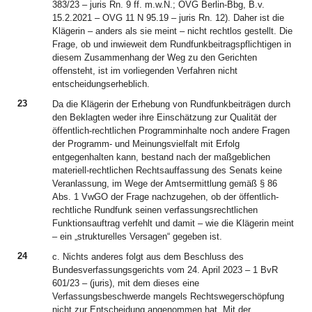
383/23 – juris Rn. 9 ff. m.w.N.; OVG Berlin-Bbg, B.v.
15.2.2021 – OVG 11 N 95.19 – juris Rn. 12). Daher ist die
Klägerin – anders als sie meint – nicht rechtlos gestellt. Die
Frage, ob und inwieweit dem Rundfunkbeitragspflichtigen in
diesem Zusammenhang der Weg zu den Gerichten
offensteht, ist im vorliegenden Verfahren nicht
entscheidungserheblich.
23
Da die Klägerin der Erhebung von Rundfunkbeiträgen durch
den Beklagten weder ihre Einschätzung zur Qualität der
öffentlich-rechtlichen Programminhalte noch andere Fragen
der Programm- und Meinungsvielfalt mit Erfolg
entgegenhalten kann, bestand nach der maßgeblichen
materiell-rechtlichen Rechtsauffassung des Senats keine
Veranlassung, im Wege der Amtsermittlung gemäß § 86
Abs. 1 VwGO der Frage nachzugehen, ob der öffentlich-
rechtliche Rundfunk seinen verfassungsrechtlichen
Funktionsauftrag verfehlt und damit – wie die Klägerin meint
– ein „strukturelles Versagen“ gegeben ist.
24
c. Nichts anderes folgt aus dem Beschluss des
Bundesverfassungsgerichts vom 24. April 2023 – 1 BvR
601/23 – (juris), mit dem dieses eine
Verfassungsbeschwerde mangels Rechtswegerschöpfung
nicht zur Entscheidung angenommen hat. Mit der