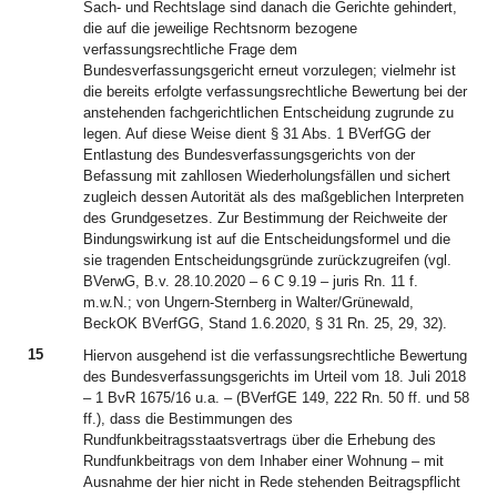
Sach- und Rechtslage sind danach die Gerichte gehindert,
die auf die jeweilige Rechtsnorm bezogene
verfassungsrechtliche Frage dem
Bundesverfassungsgericht erneut vorzulegen; vielmehr ist
die bereits erfolgte verfassungsrechtliche Bewertung bei der
anstehenden fachgerichtlichen Entscheidung zugrunde zu
legen. Auf diese Weise dient § 31 Abs. 1 BVerfGG der
Entlastung des Bundesverfassungsgerichts von der
Befassung mit zahllosen Wiederholungsfällen und sichert
zugleich dessen Autorität als des maßgeblichen Interpreten
des Grundgesetzes. Zur Bestimmung der Reichweite der
Bindungswirkung ist auf die Entscheidungsformel und die
sie tragenden Entscheidungsgründe zurückzugreifen (vgl.
BVerwG, B.v. 28.10.2020 – 6 C 9.19 – juris Rn. 11 f.
m.w.N.; von Ungern-Sternberg in Walter/Grünewald,
BeckOK BVerfGG, Stand 1.6.2020, § 31 Rn. 25, 29, 32).
15
Hiervon ausgehend ist die verfassungsrechtliche Bewertung
des Bundesverfassungsgerichts im Urteil vom 18. Juli 2018
– 1 BvR 1675/16 u.a. – (BVerfGE 149, 222 Rn. 50 ff. und 58
ff.), dass die Bestimmungen des
Rundfunkbeitragsstaatsvertrags über die Erhebung des
Rundfunkbeitrags von dem Inhaber einer Wohnung – mit
Ausnahme der hier nicht in Rede stehenden Beitragspflicht