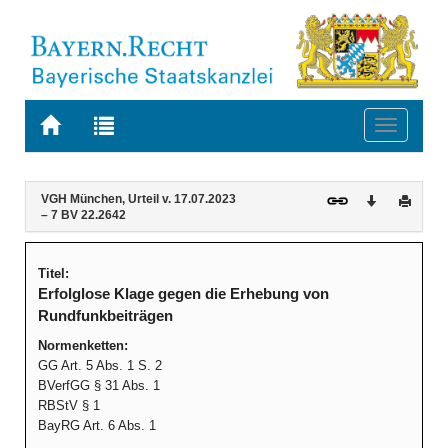
Zur
Zur
Toggle
Startseite
Trefferliste
navigati
von
der
BAYERN.RECHT
letzten
Navigation
Inhalt
VGH München, Urteil v. 17.07.2023
Download
Druck
Suche
– 7 BV 22.2642
Titel:
Erfolglose Klage gegen die Erhebung von
Rundfunkbeiträgen
Normenketten:
GG Art. 5 Abs. 1 S. 2
BVerfGG § 31 Abs. 1
RBStV § 1
BayRG Art. 6 Abs. 1