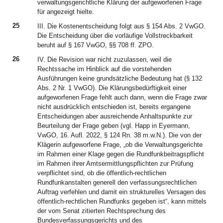
verwaltungsgerichtliche Klärung der aufgeworfenen Frage
für angezeigt hielte.
25
III. Die Kostenentscheidung folgt aus § 154 Abs. 2 VwGO.
Die Entscheidung über die vorläufige Vollstreckbarkeit
beruht auf § 167 VwGO, §§ 708 ff. ZPO.
26
IV. Die Revision war nicht zuzulassen, weil die
Rechtssache im Hinblick auf die vorstehenden
Ausführungen keine grundsätzliche Bedeutung hat (§ 132
Abs. 2 Nr. 1 VwGO). Die Klärungsbedürftigkeit einer
aufgeworfenen Frage fehlt auch dann, wenn die Frage zwar
nicht ausdrücklich entschieden ist, bereits ergangene
Entscheidungen aber ausreichende Anhaltspunkte zur
Beurteilung der Frage geben (vgl. Happ in Eyermann,
VwGO, 16. Aufl. 2022, § 124 Rn. 38 m.w.N.). Die von der
Klägerin aufgeworfene Frage, „ob die Verwaltungsgerichte
im Rahmen einer Klage gegen die Rundfunkbeitragspflicht
im Rahmen ihrer Amtsermittlungspflichten zur Prüfung
verpflichtet sind, ob die öffentlich-rechtlichen
Rundfunkanstalten generell den verfassungsrechtlichen
Auftrag verfehlen und damit ein strukturelles Versagen des
öffentlich-rechtlichen Rundfunks gegeben ist“, kann mittels
der vom Senat zitierten Rechtsprechung des
Bundesverfassungsgerichts und des