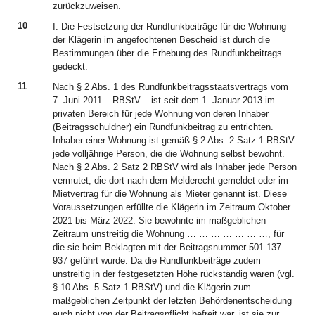
zurückzuweisen.
10
I. Die Festsetzung der Rundfunkbeiträge für die Wohnung
der Klägerin im angefochtenen Bescheid ist durch die
Bestimmungen über die Erhebung des Rundfunkbeitrags
gedeckt.
11
Nach § 2 Abs. 1 des Rundfunkbeitragsstaatsvertrags vom
7. Juni 2011 – RBStV – ist seit dem 1. Januar 2013 im
privaten Bereich für jede Wohnung von deren Inhaber
(Beitragsschuldner) ein Rundfunkbeitrag zu entrichten.
Inhaber einer Wohnung ist gemäß § 2 Abs. 2 Satz 1 RBStV
jede volljährige Person, die die Wohnung selbst bewohnt.
Nach § 2 Abs. 2 Satz 2 RBStV wird als Inhaber jede Person
vermutet, die dort nach dem Melderecht gemeldet oder im
Mietvertrag für die Wohnung als Mieter genannt ist. Diese
Voraussetzungen erfüllte die Klägerin im Zeitraum Oktober
2021 bis März 2022. Sie bewohnte im maßgeblichen
Zeitraum unstreitig die Wohnung … … … … … … …, für
die sie beim Beklagten mit der Beitragsnummer 501 137
937 geführt wurde. Da die Rundfunkbeiträge zudem
unstreitig in der festgesetzten Höhe rückständig waren (vgl.
§ 10 Abs. 5 Satz 1 RBStV) und die Klägerin zum
maßgeblichen Zeitpunkt der letzten Behördenentscheidung
auch nicht von der Beitragspflicht befreit war, ist sie zur