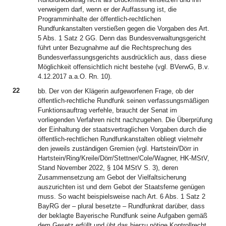
verweigern darf, wenn er der Auffassung ist, die
Programminhalte der öffentlich-rechtlichen
Rundfunkanstalten verstießen gegen die Vorgaben des Art.
5 Abs. 1 Satz 2 GG. Denn das Bundesverwaltungsgericht
führt unter Bezugnahme auf die Rechtsprechung des
Bundesverfassungsgerichts ausdrücklich aus, dass diese
Möglichkeit offensichtlich nicht bestehe (vgl. BVerwG, B.v.
4.12.2017 a.a.O. Rn. 10).
22
bb. Der von der Klägerin aufgeworfenen Frage, ob der
öffentlich-rechtliche Rundfunk seinen verfassungsmäßigen
Funktionsauftrag verfehle, braucht der Senat im
vorliegenden Verfahren nicht nachzugehen. Die Überprüfung
der Einhaltung der staatsvertraglichen Vorgaben durch die
öffentlich-rechtlichen Rundfunkanstalten obliegt vielmehr
den jeweils zuständigen Gremien (vgl. Hartstein/Dörr in
Hartstein/Ring/Kreile/Dörr/Stettner/Cole/Wagner, HK-MStV,
Stand November 2022, § 104 MStV S. 3), deren
Zusammensetzung am Gebot der Vielfaltsicherung
auszurichten ist und dem Gebot der Staatsferne genügen
muss. So wacht beispielsweise nach Art. 6 Abs. 1 Satz 2
BayRG der – plural besetzte – Rundfunkrat darüber, dass
der beklagte Bayerische Rundfunk seine Aufgaben gemäß
dem Gesetz erfüllt und übt das hierzu nötige Kontrollrecht