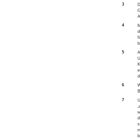
3
D
G
A
4
M
d
f
b
5
A
U
K
e
d
6
W
B
7
U
„
w
d
s
m
b