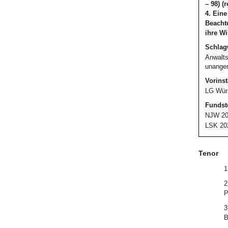
– 98) (
4. Eine
Beacht
ihre Wi
Schlag
Anwalts
unangem
Vorinst
LG Würz
Fundste
NJW 20
LSK 20
Tenor
1
2
P
3
B