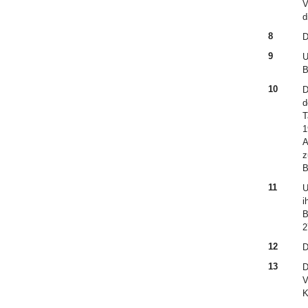
V
d
8
D
9
U
B
10
D
d
T
1
A
z
B
11
U
i
B
2
12
D
13
D
V
K