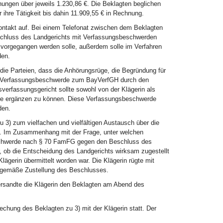
nungen über jeweils 1.230,86 €. Die Beklagten beglichen
 ihre Tätigkeit bis dahin 11.909,55 € in Rechnung.
ontakt auf. Bei einem Telefonat zwischen dem Beklagten
eschluss des Landgerichts mit Verfassungsbeschwerden
orgegangen werden solle, außerdem solle im Verfahren
den.
 die Parteien, dass die Anhörungsrüge, die Begründung für
der Verfassungsbeschwerde zum BayVerfGH durch den
erfassungsgericht sollte sowohl von der Klägerin als
kte ergänzen zu können. Diese Verfassungsbeschwerde
den.
 3) zum vielfachen und vielfältigen Austausch über die
en. Im Zusammenhang mit der Frage, unter welchen
chwerde nach § 70 FamFG gegen den Beschluss des
r, ob die Entscheidung des Landgerichts wirksam zugestellt
Klägerin übermittelt worden war. Die Klägerin rügte mit
sgemäße Zustellung des Beschlusses.
ersandte die Klägerin den Beklagten am Abend des
chung des Beklagten zu 3) mit der Klägerin statt. Der