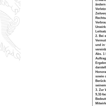
ändern
Verletz
Zeitver
Rechtsa
Verbrau
Unwirks
Leitsat
2. Bei 
Vermut
und in
vereinb
Abs. 1 
Auftrag
Ergebni
darste
Honora
sowie 
Berück
seinem 
3. Zur
9,32-fa
Bedeutu
Mitwirk