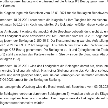
ergütungsvereinbarung wird ergänzend auf die Anlage K3 Bezug genommen. Üb
ie Parteien.
ie Klägerin legte mit Schreiben vom 18.01.2021 für die Beklagten Beschwer
nter dem 18.01.2021 berechnete die Klägerin für ihre Tätigkeit bis zu diesem
eklagten 558,19 € in Rechnung stellte. Die Beklagten erfüllten diese Forderun
as Amtsgericht wartete die angekündigte Beschwerdebegründung nicht ab un
em Landgericht ohne abzuhelfen vor. Mit Schreiben vom 09.03.2021 begründe
ag jedem der Beklagten 2.180,80 €. Der Kostenrechnung war eine Aufstellung 
9.01.2021 bis 09.03.2021 beigefügt. Hinsichtlich des Inhalts der Rechnung und
nlage K 53 Bezug genommen. Die Beklagten zu 1) und 2) beglichen die Forder
u 3) steht zwischen den Parteien weiter in Streit – in der Berufung unter Abz
eklagten zu 3).
nter dem 10.03.2021 wies das Landgericht die Beklagten darauf hin, dass ih
hnen eine Stellungnahmefrist. Nach einer Stellungnahme des Verfahrenspfleger
etreuung nicht geeignet seien, weil sie das Vermögen der Betreuten erheblic
7.04.2021 erneut für die Beklagten Stellung.
as Landgericht Würzburg wies die Beschwerde mit Beschluss vom 03.05.202
ie Beklagten, vertreten durch den Beklagten zu 3), wandten sich an die Kläg
erfassungsbeschwerde vorzugehen. Die Klägerin wies die Beklagten darauf hi
lägervertreter bearbeitet würden.