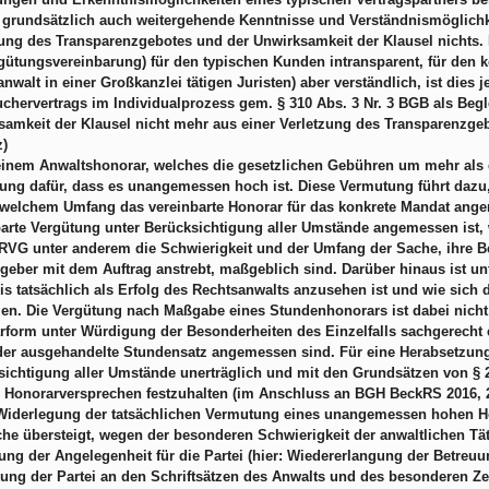
 grundsätzlich auch weitergehende Kenntnisse und Verständnismöglichke
ung des Transparenzgebotes und der Unwirksamkeit der Klausel nichts. Is
gütungsvereinbarung) für den typischen Kunden intransparent, für den ko
nwalt in einer Großkanzlei tätigen Juristen) aber verständlich, ist dies j
chervertrags im Individualprozess gem. § 310 Abs. 3 Nr. 3 BGB als Beg
amkeit der Klausel nicht mehr aus einer Verletzung des Transparenzgebot
z)
einem Anwaltshonorar, welches die gesetzlichen Gebühren um mehr als da
ung dafür, dass es unangemessen hoch ist. Diese Vermutung führt dazu
 welchem Umfang das vereinbarte Honorar für das konkrete Mandat angem
arte Vergütung unter Berücksichtigung aller Umstände angemessen ist, 
RVG unter anderem die Schwierigkeit und der Umfang der Sache, ihre Be
geber mit dem Auftrag anstrebt, maßgeblich sind. Darüber hinaus ist un
s tatsächlich als Erfolg des Rechtsanwalts anzusehen ist und wie sich
llen. Die Vergütung nach Maßgabe eines Stundenhonorars ist dabei nic
rform unter Würdigung der Besonderheiten des Einzelfalls sachgerecht 
der ausgehandelte Stundensatz angemessen sind. Für eine Herabsetzung
sichtigung aller Umstände unerträglich und mit den Grundsätzen von §
Honorarversprechen festzuhalten (im Anschluss an BGH BeckRS 2016, 2062
 Widerlegung der tatsächlichen Vermutung eines unangemessen hohen H
che übersteigt, wegen der besonderen Schwierigkeit der anwaltlichen Tä
ng der Angelegenheit für die Partei (hier: Wiedererlangung der Betreuun
ung der Partei an den Schriftsätzen des Anwalts und des besonderen Ze