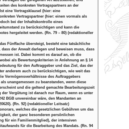
iten des konkreten Vertragspartners an der
t eine Vertragsklausel (hier: eine
nkreten Vertragspartner (hier: einen vormals als
edoch bei der Inhaltskontrolle eines
leitumstand zu berücksichtigen und kann die
es hergeleitet werden. (Rn. 79 – 80) (redaktioneller
s Fünffache übersteigt, besteht eine tatsächliche
, dass der Anwalt darlegen und beweisen muss, dass
essen ist. Dabei kommt es darauf an, ob die
wobei als Bewertungskriterien in Anlehnung an § 14
deutung für den Auftraggeber und das Ziel, das der
ter anderem auch zu berücksichtigen, wie weit das
 die Vermögensverhältnisse des Auftraggebers
ht als unangemessen zu beanstanden, wenn diese
erscheint und die geltend gemachte Bearbeitungszeit
 der Vergütung ist danach nur Raum, wenn es unter
 242 BGB unvereinbar wäre, den Mandanten an
0). (Rn. 92) (redaktioneller Leitsatz)
onorars, welches die gesetzlichen Gebühren um das
tigkeit, der ganz besonderen persönlichen
g für ein Familienmitglied), der intensiven
itaufwands für die Bearbeitung des Mandats. (Rn. 94