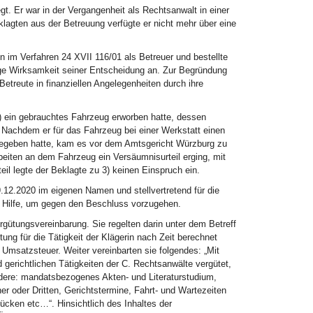
t. Er war in der Vergangenheit als Rechtsanwalt in einer
lagten aus der Betreuung verfügte er nicht mehr über eine
 im Verfahren 24 XVII 116/01 als Betreuer und bestellte
tige Wirksamkeit seiner Entscheidung an. Zur Begründung
etreute in finanziellen Angelegenheiten durch ihre
3) ein gebrauchtes Fahrzeug erworben hatte, dessen
. Nachdem er für das Fahrzeug bei einer Werkstatt einen
 gegeben hatte, kam es vor dem Amtsgericht Würzburg zu
eiten an dem Fahrzeug ein Versäumnisurteil erging, mit
il legte der Beklagte zu 3) keinen Einspruch ein.
12.2020 im eigenen Namen und stellvertretend für die
he Hilfe, um gegen den Beschluss vorzugehen.
rgütungsvereinbarung. Sie regelten darin unter dem Betreff
ung für die Tätigkeit der Klägerin nach Zeit berechnet
Umsatzsteuer. Weiter vereinbarten sie folgendes: „Mit
erichtlichen Tätigkeiten der C. Rechtsanwälte vergütet,
ondere: mandatsbezogenes Akten- und Literaturstudium,
 oder Dritten, Gerichtstermine, Fahrt- und Wartezeiten
cken etc…“. Hinsichtlich des Inhaltes der