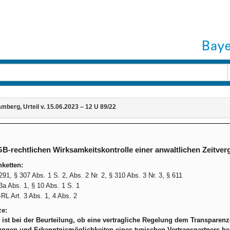
berg, Urteil v. 15.06.2023 – 12 U 89/22
B-rechtlichen Wirksamkeitskontrolle einer anwaltlichen Zeitv
ketten:
91, § 307 Abs. 1 S. 2, Abs. 2 Nr. 2, § 310 Abs. 3 Nr. 3, § 611
a Abs. 1, § 10 Abs. 1 S. 1
-RL Art. 3 Abs. 1, 4 Abs. 2
ze:
 ist bei der Beurteilung, ob eine vertragliche Regelung dem Transparenz
ngen und Erkenntnismöglichkeiten eines typischen Vertragspartners bei 