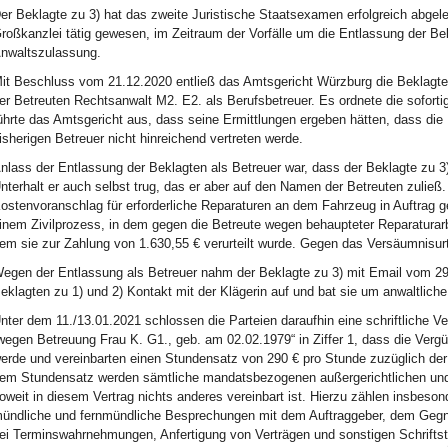
er Beklagte zu 3) hat das zweite Juristische Staatsexamen erfolgreich abgeleg
roßkanzlei tätig gewesen, im Zeitraum der Vorfälle um die Entlassung der Bek
nwaltszulassung.
it Beschluss vom 21.12.2020 entließ das Amtsgericht Würzburg die Beklagten
er Betreuten Rechtsanwalt M2. E2. als Berufsbetreuer. Es ordnete die sofor
ührte das Amtsgericht aus, dass seine Ermittlungen ergeben hätten, dass die B
isherigen Betreuer nicht hinreichend vertreten werde.
nlass der Entlassung der Beklagten als Betreuer war, dass der Beklagte zu 
nterhalt er auch selbst trug, das er aber auf den Namen der Betreuten zuließ
ostenvoranschlag für erforderliche Reparaturen an dem Fahrzeug in Auftrag
inem Zivilprozess, in dem gegen die Betreute wegen behaupteter Reparaturarb
em sie zur Zahlung von 1.630,55 € verurteilt wurde. Gegen das Versäumnisurte
egen der Entlassung als Betreuer nahm der Beklagte zu 3) mit Email vom 29.
eklagten zu 1) und 2) Kontakt mit der Klägerin auf und bat sie um anwaltlic
nter dem 11./13.01.2021 schlossen die Parteien daraufhin eine schriftliche Ve
wegen Betreuung Frau K. G1., geb. am 02.02.1979“ in Ziffer 1, dass die Vergüt
erde und vereinbarten einen Stundensatz von 290 € pro Stunde zuzüglich der 
em Stundensatz werden sämtliche mandatsbezogenen außergerichtlichen und g
oweit in diesem Vertrag nichts anderes vereinbart ist. Hierzu zählen insbes
ündliche und fernmündliche Besprechungen mit dem Auftraggeber, dem Gegner
ei Terminswahrnehmungen, Anfertigung von Verträgen und sonstigen Schriftstü