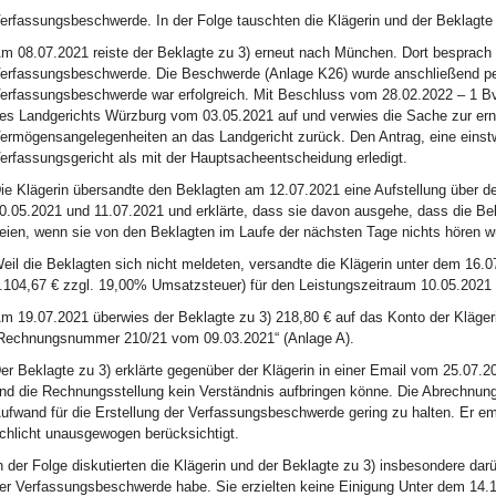
erfassungsbeschwerde. In der Folge tauschten die Klägerin und der Beklagte 
m 08.07.2021 reiste der Beklagte zu 3) erneut nach München. Dort besprach e
erfassungsbeschwerde. Die Beschwerde (Anlage K26) wurde anschließend per
erfassungsbeschwerde war erfolgreich. Mit Beschluss vom 28.02.2022 – 1 B
es Landgerichts Würzburg vom 03.05.2021 auf und verwies die Sache zur ern
ermögensangelegenheiten an das Landgericht zurück. Den Antrag, eine einstw
erfassungsgericht als mit der Hauptsacheentscheidung erledigt.
ie Klägerin übersandte den Beklagten am 12.07.2021 eine Aufstellung über de
0.05.2021 und 11.07.2021 und erklärte, dass sie davon ausgehe, dass die Be
eien, wenn sie von den Beklagten im Laufe der nächsten Tage nichts hören w
eil die Beklagten sich nicht meldeten, versandte die Klägerin unter dem 16.0
.104,67 € zzgl. 19,00% Umsatzsteuer) für den Leistungszeitraum 10.05.2021 
m 19.07.2021 überwies der Beklagte zu 3) 218,80 € auf das Konto der Kläg
Rechnungsnummer 210/21 vom 09.03.2021“ (Anlage A).
er Beklagte zu 3) erklärte gegenüber der Klägerin in einer Email vom 25.07.2
nd die Rechnungsstellung kein Verständnis aufbringen könne. Die Abrechnung
ufwand für die Erstellung der Verfassungsbeschwerde gering zu halten. Er em
chlicht unausgewogen berücksichtigt.
n der Folge diskutierten die Klägerin und der Beklagte zu 3) insbesondere darü
er Verfassungsbeschwerde habe. Sie erzielten keine Einigung Unter dem 14.10