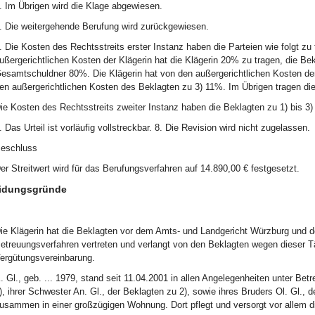
. Im Übrigen wird die Klage abgewiesen.
. Die weitergehende Berufung wird zurückgewiesen.
. Die Kosten des Rechtsstreits erster Instanz haben die Parteien wie folgt z
ußergerichtlichen Kosten der Klägerin hat die Klägerin 20% zu tragen, die Bekl
esamtschuldner 80%. Die Klägerin hat von den außergerichtlichen Kosten der
en außergerichtlichen Kosten des Beklagten zu 3) 11%. Im Übrigen tragen die
ie Kosten des Rechtsstreits zweiter Instanz haben die Beklagten zu 1) bis 3
. Das Urteil ist vorläufig vollstreckbar. 8. Die Revision wird nicht zugelassen.
eschluss
er Streitwert wird für das Berufungsverfahren auf 14.890,00 € festgesetzt.
idungsgründe
ie Klägerin hat die Beklagten vor dem Amts- und Landgericht Würzburg und 
etreuungsverfahren vertreten und verlangt von den Beklagten wegen dieser T
ergütungsvereinbarung.
. Gl., geb. ... 1979, stand seit 11.04.2001 in allen Angelegenheiten unter Bet
), ihrer Schwester An. Gl., der Beklagten zu 2), sowie ihres Bruders Ol. Gl., 
usammen in einer großzügigen Wohnung. Dort pflegt und versorgt vor allem di