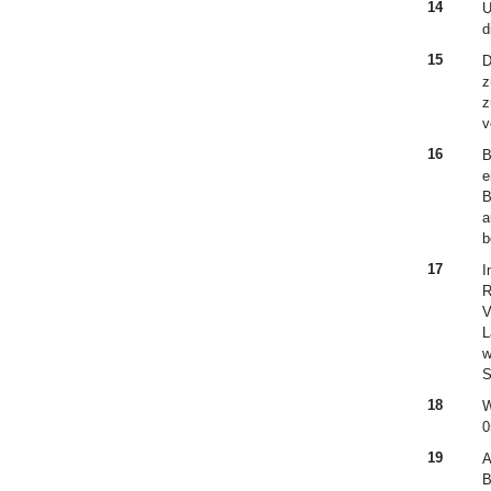
14
U
d
15
D
z
z
v
16
B
e
B
a
b
17
I
R
V
L
w
S
18
W
0
19
A
B