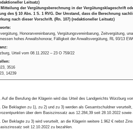
redaktioneller Leitsatz)
 Mitteilung der Vergütungsberechnung in der Vergütungsklageschrift ode
ung des § 10 Abs. 1 S. 1 RVG. Der Umstand, dass die Berechnung sachli
rkung nach dieser Vorschrift. (Rn. 107) (redaktioneller Leitsatz)
worte:
vergütung, Honorarvereinbarung, Vergütungsvereinbarung, Zeitvergütung, u
essen hohes Anwaltshonorar, Fälligkeit der Anwaltsvergütung, RL 93/13 E
anz:
burg, Urteil vom 08.11.2022 – 23 O 759/22
llen:
23, 3516
23, 14239
. Auf die Berufung der Klägerin wird das Urteil des Landgerichts Würzburg v
. Die Beklagten zu 1), zu 2) und zu 3) werden als Gesamtschuldner verurteilt
rozentpunkten über dem Basiszinssatz aus 12.284,39 seit 28.10.2022 sowie 
. Der Beklagte zu 3) wird verurteilt, an die Klägerin weitere 1.962 € nebst Z
asiszinssatz seit 12.10.2022 zu bezahlen.