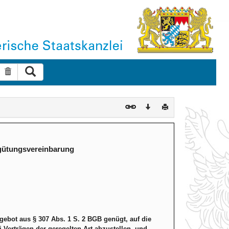
Suche ausführen
Suche zurücksetzen
Download
Drucken
ergütungsvereinbarung
gebot aus § 307 Abs. 1 S. 2 BGB genügt, auf die
Verträgen der geregelten Art abzustellen, und