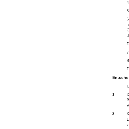
4
5
6
a
G
d
D
7
B
D
Entsche
I.
1
D
B
V
2
K
1
z