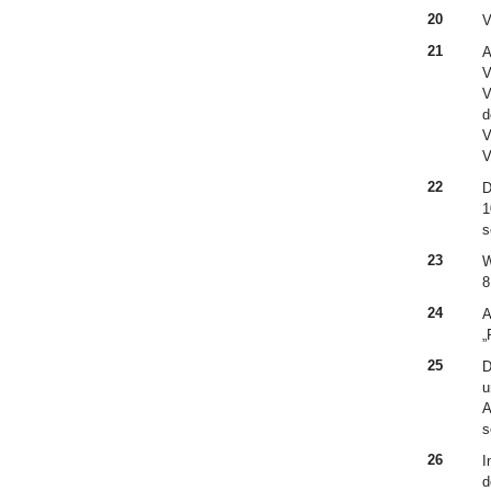
20
V
21
A
V
V
d
V
V
22
D
1
s
23
W
8
24
A
„
25
D
u
A
s
26
I
d