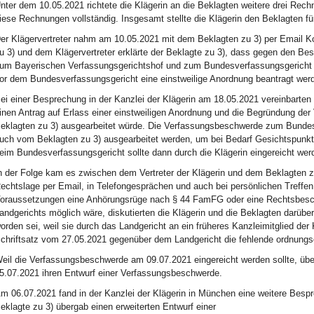
nter dem 10.05.2021 richtete die Klägerin an die Beklagten weitere drei Rech
iese Rechnungen vollständig. Insgesamt stellte die Klägerin den Beklagten für
er Klägervertreter nahm am 10.05.2021 mit dem Beklagten zu 3) per Email K
u 3) und dem Klägervertreter erklärte der Beklagte zu 3), dass gegen den B
um Bayerischen Verfassungsgerichtshof und zum Bundesverfassungsgericht v
or dem Bundesverfassungsgericht eine einstweilige Anordnung beantragt wer
ei einer Besprechung in der Kanzlei der Klägerin am 18.05.2021 vereinbarten
inen Antrag auf Erlass einer einstweiligen Anordnung und die Begründung 
eklagten zu 3) ausgearbeitet würde. Die Verfassungsbeschwerde zum Bundesv
uch vom Beklagten zu 3) ausgearbeitet werden, um bei Bedarf Gesichtspun
eim Bundesverfassungsgericht sollte dann durch die Klägerin eingereicht wer
n der Folge kam es zwischen dem Vertreter der Klägerin und dem Beklagten zu
echtslage per Email, in Telefongesprächen und auch bei persönlichen Treff
oraussetzungen eine Anhörungsrüge nach § 44 FamFG oder eine Rechtsbes
andgerichts möglich wäre, diskutierten die Klägerin und die Beklagten darübe
orden sei, weil sie durch das Landgericht an ein früheres Kanzleimitglied der 
chriftsatz vom 27.05.2021 gegenüber dem Landgericht die fehlende ordnung
eil die Verfassungsbeschwerde am 09.07.2021 eingereicht werden sollte, üb
5.07.2021 ihren Entwurf einer Verfassungsbeschwerde.
m 06.07.2021 fand in der Kanzlei der Klägerin in München eine weitere Bespre
eklagte zu 3) übergab einen erweiterten Entwurf einer