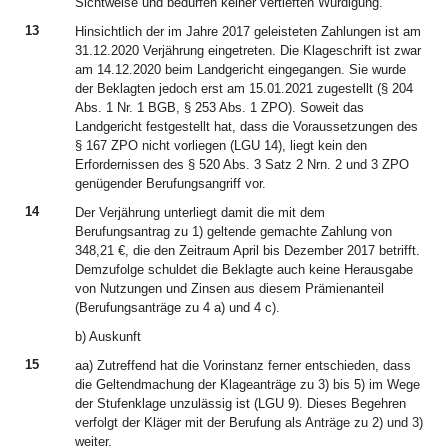
Sichtweise und bedürfen keiner vertieften Würdigung.
13
Hinsichtlich der im Jahre 2017 geleisteten Zahlungen ist am
31.12.2020 Verjährung eingetreten. Die Klageschrift ist zwar
am 14.12.2020 beim Landgericht eingegangen. Sie wurde
der Beklagten jedoch erst am 15.01.2021 zugestellt (§ 204
Abs. 1 Nr. 1 BGB, § 253 Abs. 1 ZPO). Soweit das
Landgericht festgestellt hat, dass die Voraussetzungen des
§ 167 ZPO nicht vorliegen (LGU 14), liegt kein den
Erfordernissen des § 520 Abs. 3 Satz 2 Nrn. 2 und 3 ZPO
genügender Berufungsangriff vor.
14
Der Verjährung unterliegt damit die mit dem
Berufungsantrag zu 1) geltende gemachte Zahlung von
348,21 €, die den Zeitraum April bis Dezember 2017 betrifft.
Demzufolge schuldet die Beklagte auch keine Herausgabe
von Nutzungen und Zinsen aus diesem Prämienanteil
(Berufungsanträge zu 4 a) und 4 c).
b) Auskunft
15
aa) Zutreffend hat die Vorinstanz ferner entschieden, dass
die Geltendmachung der Klageanträge zu 3) bis 5) im Wege
der Stufenklage unzulässig ist (LGU 9). Dieses Begehren
verfolgt der Kläger mit der Berufung als Anträge zu 2) und 3)
weiter.