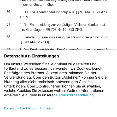
in seiner Gesamthöhe.
36
3. Die Kostenentscheidung folgt aus §§ 91 Abs. 1, 97 Abs.
1 ZPO.
37
4. Die Entscheidung zur vorläufigen Vollstreckbarkeit hat
ihre Grundlage in §§ 708 Nr. 10, 713 ZPO.
38
5. Gründe, für eine Zulassung der Revision liegen nicht vor
(§ 543 Abs. 2 ZPO).
39
6. Der Streitwert für das Berufungsverfahren wurde gemäß
§§ 47 Abs. 1 und 2, 48 Abs. 1,45 Abs. 2 GKG bestimmt.
Dabei hat der Senat den Wert des auf Auskunft gerichteten
Klageantrags mangels anderer Anhaltspunkte auf 4.000 €
geschätzt (§ 3 ZPO).
Bayern.de
BayernPortal
Datenschutz
Impressum
Barrierefreiheit