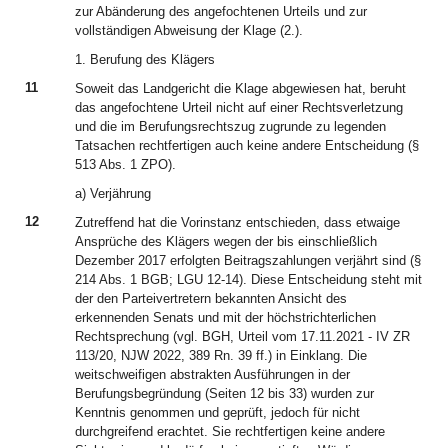
zur Abänderung des angefochtenen Urteils und zur
vollständigen Abweisung der Klage (2.).
1. Berufung des Klägers
11
Soweit das Landgericht die Klage abgewiesen hat, beruht
das angefochtene Urteil nicht auf einer Rechtsverletzung
und die im Berufungsrechtszug zugrunde zu legenden
Tatsachen rechtfertigen auch keine andere Entscheidung (§
513 Abs. 1 ZPO).
a) Verjährung
12
Zutreffend hat die Vorinstanz entschieden, dass etwaige
Ansprüche des Klägers wegen der bis einschließlich
Dezember 2017 erfolgten Beitragszahlungen verjährt sind (§
214 Abs. 1 BGB; LGU 12-14). Diese Entscheidung steht mit
der den Parteivertretern bekannten Ansicht des
erkennenden Senats und mit der höchstrichterlichen
Rechtsprechung (vgl. BGH, Urteil vom 17.11.2021 - IV ZR
113/20, NJW 2022, 389 Rn. 39 ff.) in Einklang. Die
weitschweifigen abstrakten Ausführungen in der
Berufungsbegründung (Seiten 12 bis 33) wurden zur
Kenntnis genommen und geprüft, jedoch für nicht
durchgreifend erachtet. Sie rechtfertigen keine andere