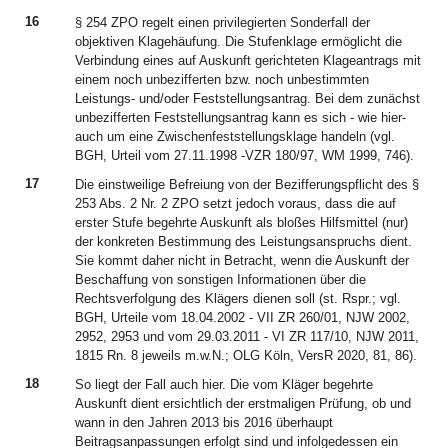
16
§ 254 ZPO regelt einen privilegierten Sonderfall der
objektiven Klagehäufung. Die Stufenklage ermöglicht die
Verbindung eines auf Auskunft gerichteten Klageantrags mit
einem noch unbezifferten bzw. noch unbestimmten
Leistungs- und/oder Feststellungsantrag. Bei dem zunächst
unbezifferten Feststellungsantrag kann es sich - wie hier-
auch um eine Zwischenfeststellungsklage handeln (vgl.
BGH, Urteil vom 27.11.1998 -VZR 180/97, WM 1999, 746).
17
Die einstweilige Befreiung von der Bezifferungspflicht des §
253 Abs. 2 Nr. 2 ZPO setzt jedoch voraus, dass die auf
erster Stufe begehrte Auskunft als bloßes Hilfsmittel (nur)
der konkreten Bestimmung des Leistungsanspruchs dient.
Sie kommt daher nicht in Betracht, wenn die Auskunft der
Beschaffung von sonstigen Informationen über die
Rechtsverfolgung des Klägers dienen soll (st. Rspr.; vgl.
BGH, Urteile vom 18.04.2002 - VII ZR 260/01, NJW 2002,
2952, 2953 und vom 29.03.2011 - VI ZR 117/10, NJW 2011,
1815 Rn. 8 jeweils m.w.N.; OLG Köln, VersR 2020, 81, 86).
18
So liegt der Fall auch hier. Die vom Kläger begehrte
Auskunft dient ersichtlich der erstmaligen Prüfung, ob und
wann in den Jahren 2013 bis 2016 überhaupt
Beitragsanpassungen erfolgt sind und infolgedessen ein