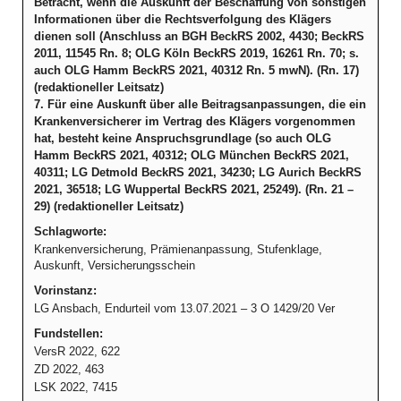
Betracht, wenn die Auskunft der Beschaffung von sonstigen
Informationen über die Rechtsverfolgung des Klägers
dienen soll (Anschluss an BGH BeckRS 2002, 4430; BeckRS
2011, 11545 Rn. 8; OLG Köln BeckRS 2019, 16261 Rn. 70; s.
auch OLG Hamm BeckRS 2021, 40312 Rn. 5 mwN). (Rn. 17)
(redaktioneller Leitsatz)
7. Für eine Auskunft über alle Beitragsanpassungen, die ein
Krankenversicherer im Vertrag des Klägers vorgenommen
hat, besteht keine Anspruchsgrundlage (so auch OLG
Hamm BeckRS 2021, 40312; OLG München BeckRS 2021,
40311; LG Detmold BeckRS 2021, 34230; LG Aurich BeckRS
2021, 36518; LG Wuppertal BeckRS 2021, 25249). (Rn. 21 –
29) (redaktioneller Leitsatz)
Schlagworte:
Krankenversicherung, Prämienanpassung, Stufenklage,
Auskunft, Versicherungsschein
Vorinstanz:
LG Ansbach, Endurteil vom 13.07.2021 – 3 O 1429/20 Ver
Fundstellen:
VersR 2022, 622
ZD 2022, 463
LSK 2022, 7415