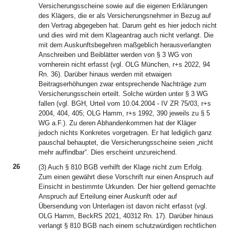
Versicherungsscheine sowie auf die eigenen Erklärungen
des Klägers, die er als Versicherungsnehmer in Bezug auf
den Vertrag abgegeben hat. Darum geht es hier jedoch nicht
und dies wird mit dem Klageantrag auch nicht verlangt. Die
mit dem Auskunftsbegehren maßgeblich herausverlangten
Anschreiben und Beiblätter werden von § 3 WG von
vornherein nicht erfasst (vgl. OLG München, r+s 2022, 94
Rn. 36). Darüber hinaus werden mit etwaigen
Beitragserhöhungen zwar entsprechende Nachträge zum
Versicherungsschein erteilt. Solche würden unter § 3 WG
fallen (vgl. BGH, Urteil vom 10.04.2004 - IV ZR 75/03, r+s
2004, 404, 405; OLG Hamm, r+s 1992, 390 jeweils zu § 5
WG a.F.). Zu deren Abhandenkommen hat der Kläger
jedoch nichts Konkretes vorgetragen. Er hat lediglich ganz
pauschal behauptet, die Versicherungsscheine seien „nicht
mehr auffindbar“. Dies erscheint unzureichend.
26
(3) Auch § 810 BGB verhilft der Klage nicht zum Erfolg.
Zum einen gewährt diese Vorschrift nur einen Anspruch auf
Einsicht in bestimmte Urkunden. Der hier geltend gemachte
Anspruch auf Erteilung einer Auskunft oder auf
Übersendung von Unterlagen ist davon nicht erfasst (vgl.
OLG Hamm, BeckRS 2021, 40312 Rn. 17). Darüber hinaus
verlangt § 810 BGB nach einem schutzwürdigen rechtlichen