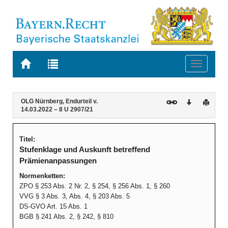
Zur
Zur
Toggle
Startseite
Trefferliste
navigati
von
der
BAYERN.RECHT
letzten
Navigation
Inhalt
OLG Nürnberg, Endurteil v.
Download
Druck
Suche
14.03.2022 – 8 U 2907/21
Titel:
Stufenklage und Auskunft betreffend
Prämienanpassungen
Normenketten:
ZPO § 253 Abs. 2 Nr. 2, § 254, § 256 Abs. 1, § 260
VVG § 3 Abs. 3, Abs. 4, § 203 Abs. 5
DS-GVO Art. 15 Abs. 1
BGB § 241 Abs. 2, § 242, § 810