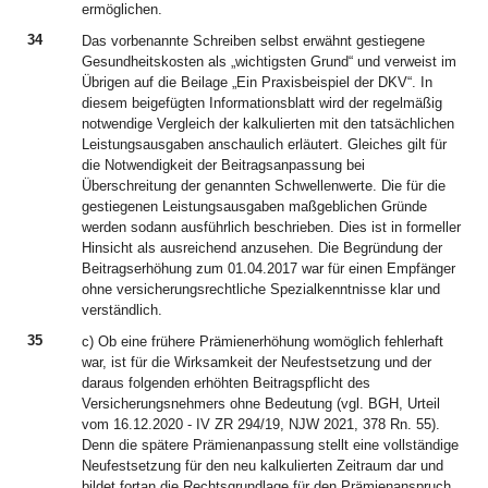
ermöglichen.
34
Das vorbenannte Schreiben selbst erwähnt gestiegene
Gesundheitskosten als „wichtigsten Grund“ und verweist im
Übrigen auf die Beilage „Ein Praxisbeispiel der DKV“. In
diesem beigefügten Informationsblatt wird der regelmäßig
notwendige Vergleich der kalkulierten mit den tatsächlichen
Leistungsausgaben anschaulich erläutert. Gleiches gilt für
die Notwendigkeit der Beitragsanpassung bei
Überschreitung der genannten Schwellenwerte. Die für die
gestiegenen Leistungsausgaben maßgeblichen Gründe
werden sodann ausführlich beschrieben. Dies ist in formeller
Hinsicht als ausreichend anzusehen. Die Begründung der
Beitragserhöhung zum 01.04.2017 war für einen Empfänger
ohne versicherungsrechtliche Spezialkenntnisse klar und
verständlich.
35
c) Ob eine frühere Prämienerhöhung womöglich fehlerhaft
war, ist für die Wirksamkeit der Neufestsetzung und der
daraus folgenden erhöhten Beitragspflicht des
Versicherungsnehmers ohne Bedeutung (vgl. BGH, Urteil
vom 16.12.2020 - IV ZR 294/19, NJW 2021, 378 Rn. 55).
Denn die spätere Prämienanpassung stellt eine vollständige
Neufestsetzung für den neu kalkulierten Zeitraum dar und
bildet fortan die Rechtsgrundlage für den Prämienanspruch