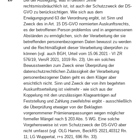
Bei der Auslegung, was in diesem Sinne
rechtsmissbräuchlich ist, ist auch der Schutzzweck der DS-
GVO zu berücksichtigen. Wie sich aus dem
Erwägungsgrund 63 der Verordnung ergibt, ist Sinn und
Zweck des in Art. 15 DS-GVO normierten Auskunftsrechts,
es der betroffenen Person problemlos und in angemessenen
Abständen zu ermöglichen, sich der Verarbeitung der sie
betreffenden personenbezogenen Daten bewusst zu werden
und die Rechtmäßigkeit dieser Verarbeitung überprüfen zu
können (vgl. auch BGH, Urteil vom 15.06.2021 - VI ZR
576/19, VersR 2021, 1019 Rn. 23). Um ein solches
Bewusstwerden zum Zweck einer Überprüfung der
datenschutzrechtlichen Zulässigkeit der Verarbeitung
personenbezogener Daten geht es dem Kläger aber
ersichtlich nicht. Sinn und Zweck der von ihm begehrten
Auskunftserteilung ist vielmehr - wie sich aus der
Koppelung mit den unzulässigen Klageanträgen auf
Feststellung und Zahlung zweifelsfrei ergibt - ausschließlich
die Überprüfung etwaiger von der Beklagten
vorgenommener Prämienanpassungen wegen möglicher
formeller Mängel nach § 203 Abs. 5 WG. Eine solche
Vorgehensweise ist vom Schutzzweck der DS-GVO aber
nicht umfasst (vgl. OLG Hamm, BeckRS 2021,40312 Rn.
11; LG Wuppertal, r+s 2021, 696 Rn. 33).