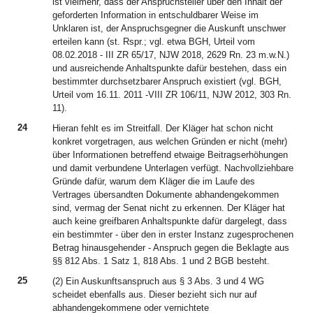
ist vielmehr, dass der Anspruchsteller über den Inhalt der
geforderten Information in entschuldbarer Weise im
Unklaren ist, der Anspruchsgegner die Auskunft unschwer
erteilen kann (st. Rspr.; vgl. etwa BGH, Urteil vom
08.02.2018 - III ZR 65/17, NJW 2018, 2629 Rn. 23 m.w.N.)
und ausreichende Anhaltspunkte dafür bestehen, dass ein
bestimmter durchsetzbarer Anspruch existiert (vgl. BGH,
Urteil vom 16.11. 2011 -VIII ZR 106/11, NJW 2012, 303 Rn.
11).
24
Hieran fehlt es im Streitfall. Der Kläger hat schon nicht
konkret vorgetragen, aus welchen Gründen er nicht (mehr)
über Informationen betreffend etwaige Beitragserhöhungen
und damit verbundene Unterlagen verfügt. Nachvollziehbare
Gründe dafür, warum dem Kläger die im Laufe des
Vertrages übersandten Dokumente abhandengekommen
sind, vermag der Senat nicht zu erkennen. Der Kläger hat
auch keine greifbaren Anhaltspunkte dafür dargelegt, dass
ein bestimmter - über den in erster Instanz zugesprochenen
Betrag hinausgehender - Anspruch gegen die Beklagte aus
§§ 812 Abs. 1 Satz 1, 818 Abs. 1 und 2 BGB besteht.
25
(2) Ein Auskunftsanspruch aus § 3 Abs. 3 und 4 WG
scheidet ebenfalls aus. Dieser bezieht sich nur auf
abhandengekommene oder vernichtete