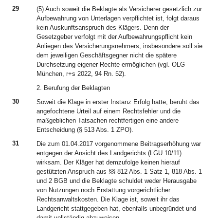
29
(5) Auch soweit die Beklagte als Versicherer gesetzlich zur
Aufbewahrung von Unterlagen verpflichtet ist, folgt daraus
kein Auskunftsanspruch des Klägers. Denn der
Gesetzgeber verfolgt mit der Aufbewahrungspflicht kein
Anliegen des Versicherungsnehmers, insbesondere soll sie
dem jeweiligen Geschäftsgegner nicht die spätere
Durchsetzung eigener Rechte ermöglichen (vgl. OLG
München, r+s 2022, 94 Rn. 52).
2. Berufung der Beklagten
30
Soweit die Klage in erster Instanz Erfolg hatte, beruht das
angefochtene Urteil auf einem Rechtsfehler und die
maßgeblichen Tatsachen rechtfertigen eine andere
Entscheidung (§ 513 Abs. 1 ZPO).
31
Die zum 01.04.2017 vorgenommene Beitragserhöhung war
entgegen der Ansicht des Landgerichts (LGU 10/11)
wirksam. Der Kläger hat demzufolge keinen hierauf
gestützten Anspruch aus §§ 812 Abs. 1 Satz 1, 818 Abs. 1
und 2 BGB und die Beklagte schuldet weder Herausgabe
von Nutzungen noch Erstattung vorgerichtlicher
Rechtsanwaltskosten. Die Klage ist, soweit ihr das
Landgericht stattgegeben hat, ebenfalls unbegründet und
damit vollständig abzuweisen.