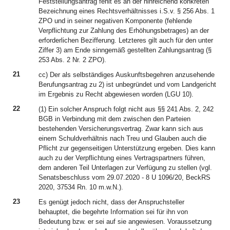
Feststellungsantrag fehlt es an der hinreichend konkreten
Bezeichnung eines Rechtsverhältnisses i.S.v. § 256 Abs. 1
ZPO und in seiner negativen Komponente (fehlende
Verpflichtung zur Zahlung des Erhöhungsbetrages) an der
erforderlichen Bezifferung. Letzteres gilt auch für den unter
Ziffer 3) am Ende sinngemäß gestellten Zahlungsantrag (§
253 Abs. 2 Nr. 2 ZPO).
21
cc) Der als selbständiges Auskunftsbegehren anzusehende
Berufungsantrag zu 2) ist unbegründet und vom Landgericht
im Ergebnis zu Recht abgewiesen worden (LGU 10).
22
(1) Ein solcher Anspruch folgt nicht aus §§ 241 Abs. 2, 242
BGB in Verbindung mit dem zwischen den Parteien
bestehenden Versicherungsvertrag. Zwar kann sich aus
einem Schuldverhältnis nach Treu und Glauben auch die
Pflicht zur gegenseitigen Unterstützung ergeben. Dies kann
auch zu der Verpflichtung eines Vertragspartners führen,
dem anderen Teil Unterlagen zur Verfügung zu stellen (vgl.
Senatsbeschluss vom 29.07.2020 - 8 U 1096/20, BeckRS
2020, 37534 Rn. 10 m.w.N.).
23
Es genügt jedoch nicht, dass der Anspruchsteller
behauptet, die begehrte Information sei für ihn von
Bedeutung bzw. er sei auf sie angewiesen. Voraussetzung