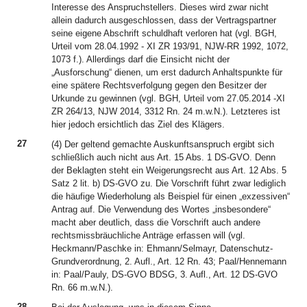
Interesse des Anspruchstellers. Dieses wird zwar nicht
allein dadurch ausgeschlossen, dass der Vertragspartner
seine eigene Abschrift schuldhaft verloren hat (vgl. BGH,
Urteil vom 28.04.1992 - XI ZR 193/91, NJW-RR 1992, 1072,
1073 f.). Allerdings darf die Einsicht nicht der
„Ausforschung“ dienen, um erst dadurch Anhaltspunkte für
eine spätere Rechtsverfolgung gegen den Besitzer der
Urkunde zu gewinnen (vgl. BGH, Urteil vom 27.05.2014 -XI
ZR 264/13, NJW 2014, 3312 Rn. 24 m.w.N.). Letzteres ist
hier jedoch ersichtlich das Ziel des Klägers.
27
(4) Der geltend gemachte Auskunftsanspruch ergibt sich
schließlich auch nicht aus Art. 15 Abs. 1 DS-GVO. Denn
der Beklagten steht ein Weigerungsrecht aus Art. 12 Abs. 5
Satz 2 lit. b) DS-GVO zu. Die Vorschrift führt zwar lediglich
die häufige Wiederholung als Beispiel für einen „exzessiven“
Antrag auf. Die Verwendung des Wortes „insbesondere“
macht aber deutlich, dass die Vorschrift auch andere
rechtsmissbräuchliche Anträge erfassen will (vgl.
Heckmann/Paschke in: Ehmann/Selmayr, Datenschutz-
Grundverordnung, 2. Aufl., Art. 12 Rn. 43; Paal/Hennemann
in: Paal/Pauly, DS-GVO BDSG, 3. Aufl., Art. 12 DS-GVO
Rn. 66 m.w.N.).
28