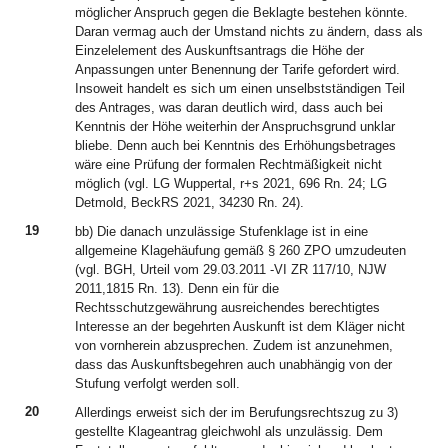
möglicher Anspruch gegen die Beklagte bestehen könnte.
Daran vermag auch der Umstand nichts zu ändern, dass als
Einzelelement des Auskunftsantrags die Höhe der
Anpassungen unter Benennung der Tarife gefordert wird.
Insoweit handelt es sich um einen unselbstständigen Teil
des Antrages, was daran deutlich wird, dass auch bei
Kenntnis der Höhe weiterhin der Anspruchsgrund unklar
bliebe. Denn auch bei Kenntnis des Erhöhungsbetrages
wäre eine Prüfung der formalen Rechtmäßigkeit nicht
möglich (vgl. LG Wuppertal, r+s 2021, 696 Rn. 24; LG
Detmold, BeckRS 2021, 34230 Rn. 24).
19
bb) Die danach unzulässige Stufenklage ist in eine
allgemeine Klagehäufung gemäß § 260 ZPO umzudeuten
(vgl. BGH, Urteil vom 29.03.2011 -VI ZR 117/10, NJW
2011,1815 Rn. 13). Denn ein für die
Rechtsschutzgewährung ausreichendes berechtigtes
Interesse an der begehrten Auskunft ist dem Kläger nicht
von vornherein abzusprechen. Zudem ist anzunehmen,
dass das Auskunftsbegehren auch unabhängig von der
Stufung verfolgt werden soll.
20
Allerdings erweist sich der im Berufungsrechtszug zu 3)
gestellte Klageantrag gleichwohl als unzulässig. Dem