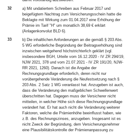
32
a) Mit undatiertem Schreiben aus Februar 2017 und
beigefügtem Nachtrag zum Versicherungsschein hatte die
Beklagte mit Wirkung zum 01.04.2017 eine Erhöhung der
Prämie im Tarif "H" um monatlich 38,69 € erklärt
(Anlagenkonvolut BLD 6).
33
b) Die inhaltlichen Anforderungen an die gemäß § 203 Abs.
5 WG erforderliche Begründung der Beitragserhöhung sind
inzwischen weitgehend höchstrichterlich geklärt (vgl.
insbesondere BGH, Urteile vom 16.12.2020 - IV ZR 294/19,
NJW 2021, 378 und vom 21.07.2021 - IV ZR 191/20, NJW-
RR 2021, 1260). Danach ist die Angabe der
Rechnungsgrundlage erforderlich, deren nicht nur
vorübergehende Veränderung die Neufestsetzung nach §
203 Abs. 2 Satz 1 WG veranlasst hat. Anzugeben ist auch,
dass die Veränderung den maßgeblichen Schwellenwert
überschritten hat. Dagegen muss der Versicherer nicht
mitteilen, in welcher Höhe sich diese Rechnungsgrundlage
verändert hat. Er hat auch nicht die Veränderung weiterer
Faktoren, welche die Prämienhöhe beeinflusst haben, wie
z.B. des Rechnungszinses, anzugeben. Insgesamt ist es
nicht Zweck der Begründung, dem Versicherungsnehmer
eine Plausibilitätskontrolle der Prämienanpassung zu