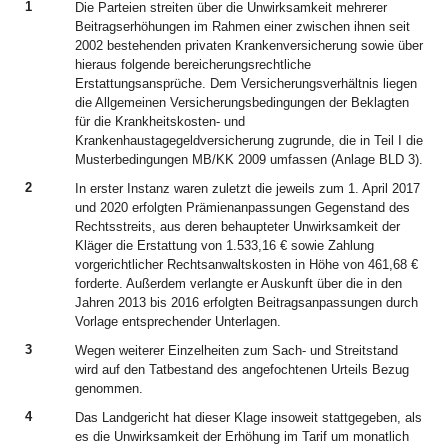
1
Die Parteien streiten über die Unwirksamkeit mehrerer
Beitragserhöhungen im Rahmen einer zwischen ihnen seit
2002 bestehenden privaten Krankenversicherung sowie über
hieraus folgende bereicherungsrechtliche
Erstattungsansprüche. Dem Versicherungsverhältnis liegen
die Allgemeinen Versicherungsbedingungen der Beklagten
für die Krankheitskosten- und
Krankenhaustagegeldversicherung zugrunde, die in Teil I die
Musterbedingungen MB/KK 2009 umfassen (Anlage BLD 3).
2
In erster Instanz waren zuletzt die jeweils zum 1. April 2017
und 2020 erfolgten Prämienanpassungen Gegenstand des
Rechtsstreits, aus deren behaupteter Unwirksamkeit der
Kläger die Erstattung von 1.533,16 € sowie Zahlung
vorgerichtlicher Rechtsanwaltskosten in Höhe von 461,68 €
forderte. Außerdem verlangte er Auskunft über die in den
Jahren 2013 bis 2016 erfolgten Beitragsanpassungen durch
Vorlage entsprechender Unterlagen.
3
Wegen weiterer Einzelheiten zum Sach- und Streitstand
wird auf den Tatbestand des angefochtenen Urteils Bezug
genommen.
4
Das Landgericht hat dieser Klage insoweit stattgegeben, als
es die Unwirksamkeit der Erhöhung im Tarif um monatlich