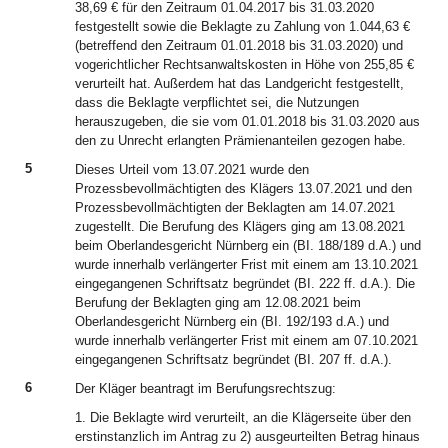
38,69 € für den Zeitraum 01.04.2017 bis 31.03.2020
festgestellt sowie die Beklagte zu Zahlung von 1.044,63 €
(betreffend den Zeitraum 01.01.2018 bis 31.03.2020) und
vogerichtlicher Rechtsanwaltskosten in Höhe von 255,85 €
verurteilt hat. Außerdem hat das Landgericht festgestellt,
dass die Beklagte verpflichtet sei, die Nutzungen
herauszugeben, die sie vom 01.01.2018 bis 31.03.2020 aus
den zu Unrecht erlangten Prämienanteilen gezogen habe.
5
Dieses Urteil vom 13.07.2021 wurde den
Prozessbevollmächtigten des Klägers 13.07.2021 und den
Prozessbevollmächtigten der Beklagten am 14.07.2021
zugestellt. Die Berufung des Klägers ging am 13.08.2021
beim Oberlandesgericht Nürnberg ein (BI. 188/189 d.A.) und
wurde innerhalb verlängerter Frist mit einem am 13.10.2021
eingegangenen Schriftsatz begründet (BI. 222 ff. d.A.). Die
Berufung der Beklagten ging am 12.08.2021 beim
Oberlandesgericht Nürnberg ein (BI. 192/193 d.A.) und
wurde innerhalb verlängerter Frist mit einem am 07.10.2021
eingegangenen Schriftsatz begründet (BI. 207 ff. d.A.).
6
Der Kläger beantragt im Berufungsrechtszug:
1. Die Beklagte wird verurteilt, an die Klägerseite über den
erstinstanzlich im Antrag zu 2) ausgeurteilten Betrag hinaus