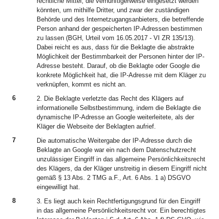
rechtliche Mittel, die vernünftigerweise eingesetzt werden
könnten, um mithilfe Dritter, und zwar der zuständigen
Behörde und des Internetzugangsanbieters, die betreffende
Person anhand der gespeicherten IP-Adressen bestimmen
zu lassen (BGH, Urteil vom 16.05.2017 - VI ZR 135/13).
Dabei reicht es aus, dass für die Beklagte die abstrakte
Möglichkeit der Bestimmbarkeit der Personen hinter der IP-
Adresse besteht. Darauf, ob die Beklagte oder Google die
konkrete Möglichkeit hat, die IP-Adresse mit dem Kläger zu
verknüpfen, kommt es nicht an.
6
2. Die Beklagte verletzte das Recht des Klägers auf
informationelle Selbstbestimmung, indem die Beklagte die
dynamische IP-Adresse an Google weiterleitete, als der
Kläger die Webseite der Beklagten aufrief.
7
Die automatische Weitergabe der IP-Adresse durch die
Beklagte an Google war ein nach dem Datenschutzrecht
unzulässiger Eingriff in das allgemeine Persönlichkeitsrecht
des Klägers, da der Kläger unstreitig in diesem Eingriff nicht
gemäß § 13 Abs. 2 TMG a.F., Art. 6 Abs. 1 a) DSGVO
eingewilligt hat.
8
3. Es liegt auch kein Rechtfertigungsgrund für den Eingriff
in das allgemeine Persönlichkeitsrecht vor. Ein berechtigtes