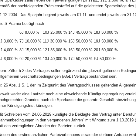
ie Sparkasse zahlt neben dem jeweils gültigen Zinssatz, zzt. 2,500 %, am En
emäß der nachfolgenden Prämienstaffel auf die geleisteten Sparbeiträge des
1.12.2004. Das Sparjahr beginnt jeweils am 01.11. und endet jeweils am 31.10
ie S-Prämie beträgt nach
6J 8,000 %
10J 25,000 %
14J 45,000 %
18J 50,000 %
3J 3,000 %
7J 10,000 %
11J 30,000 %
15J 50,000 %
19J 50,000 %
4J 4,000 %
8J 15,000 %
12J 35,000 %
16J 50,000 %
20J 50,000 %
5J 6,000 %
9J 20,000 %
13J 40,000 %
17J 50,000 %
FJ 50,000 %
em. Ziffer 5.2 des Vertrages sollen ergänzend die „derzeit geltenden Bedingu
llgemeinen Geschäftsbedingungen (AGB) Vertragsbestandteil sein.
r. 26 Abs. 1 S. 1 der im Zeitpunkt des Vertragsschlusses geltenden Allgemei
oweit weder eine Laufzeit noch eine abweichende Kündigungsregelung vereinb
achgerechten Grundes auch die Sparkasse die gesamte Geschäftsbeziehung o
iner Kündigungsfrist kündigen.
it Schreiben vom 24.06.2019 kündigte die Beklagte den Vertrag unter Berufun
ahmenbedingungen in den vergangenen Jahren“ mit Wirkung zum 1.10.2019 (An
it den vertraglichen Abreden der Parteien zurück.
egen des erstinstanzlichen Parteivorbringens sowie der dortigen Anträge wird