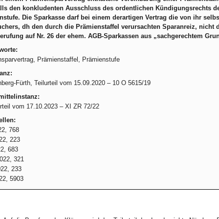
alls den konkludenten Ausschluss des ordentlichen Kündigungsrechts d
stufe. Die Sparkasse darf bei einem derartigen Vertrag die von ihr sel
chers, dh den durch die Prämienstaffel verursachten Sparanreiz, nicht da
erufung auf Nr. 26 der ehem. AGB-Sparkassen aus „sachgerechtem Grund“ 
worte:
sparvertrag, Prämienstaffel, Prämienstufe
anz:
berg-Fürth, Teilurteil vom 15.09.2020 – 10 O 5615/19
ittelinstanz:
teil vom 17.10.2023 – XI ZR 72/22
llen:
2, 768
22, 223
2, 683
022, 321
22, 233
22, 5903