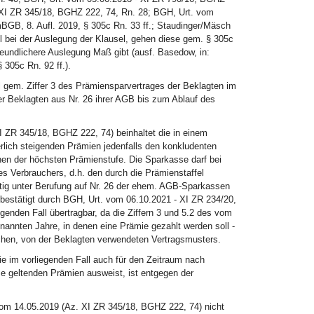
- XI ZR 345/18, BGHZ 222, 74, Rn. 28; BGH, Urt. vom
GB, 8. Aufl. 2019, § 305c Rn. 33 ff.; Staudinger/Mäsch
l bei der Auslegung der Klausel, gehen diese gem. § 305c
eundlichere Auslegung Maß gibt (ausf. Basedow, in:
305c Rn. 92 ff.).
l gem. Ziffer 3 des Prämiensparvertrages der Beklagten im
r Beklagten aus Nr. 26 ihrer AGB bis zum Ablauf des
 ZR 345/18, BGHZ 222, 74) beinhaltet die in einem
erlich steigenden Prämien jedenfalls den konkludenten
en der höchsten Prämienstufe. Die Sparkasse darf bei
es Verbrauchers, d.h. den durch die Prämienstaffel
eitig unter Berufung auf Nr. 26 der ehem. AGB-Sparkassen
bestätigt durch BGH, Urt. vom 06.10.2021 - XI ZR 234/20,
enden Fall übertragbar, da die Ziffern 3 und 5.2 des vom
annten Jahre, in denen eine Prämie gezahlt werden soll -
ichen, von der Beklagten verwendeten Vertragsmusters.
e im vorliegenden Fall auch für den Zeitraum nach
ese geltenden Prämien ausweist, ist entgegen der
 vom 14.05.2019 (Az. XI ZR 345/18, BGHZ 222, 74) nicht