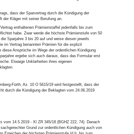
ntrags, dass der Sparvertrag durch die Kündigung der
 der Kläger mit seiner Berufung an.
 Vertrag enthaltenen Prämienstaffel jedenfalls bis zum
flichtet habe. Zwar werde die höchste Prämienstufe von 50
 die Sparjahre 3 bis 20 auf und weise diesen jeweils
ie im Vertrag benannten Prämien für die explizit
te diese Ansprüche im Wege der ordentlichen Kündigung
arjahre ergebe sich auch daraus, dass das Formular erst
reche. Etwaige Unklarheiten ihres eigenen
klagten.
berg-Fürth, Az. 10 O 5615/19 wird festgestellt, dass der
cht durch die Kündigung der Beklagten vom 24.06.2019
ofs vom 14.5.2019 - XI ZR 345/18 (BGHZ 222, 74). Danach
n sachgerechter Grund zur ordentlichen Kündigung auch von
um Erreichen der höchsten Prämienstufe (d.h. bis zum