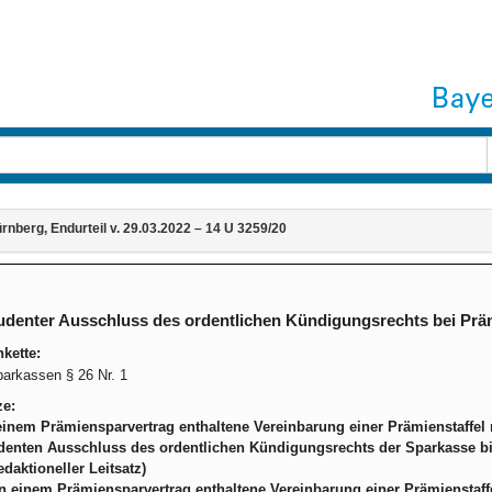
nberg, Endurteil v. 29.03.2022 – 14 U 3259/20
denter Ausschluss des ordentlichen Kündigungsrechts bei Prä
kette:
rkassen § 26 Nr. 1
ze:
einem Prämiensparvertrag enthaltene Vereinbarung einer Prämienstaffel 
denten Ausschluss des ordentlichen Kündigungsrechts der Sparkasse bi
redaktioneller Leitsatz)
in einem Prämiensparvertrag enthaltene Vereinbarung einer Prämienstaffe