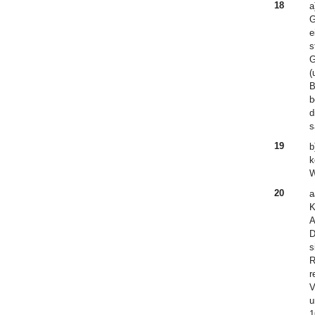
18
a
G
e
s
G
(
B
b
d
s
19
b
k
W
20
a
K
A
D
s
R
r
V
u
1