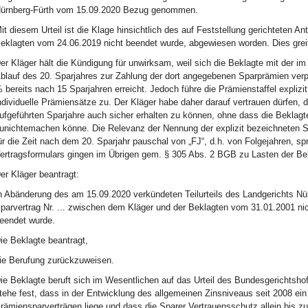
ürnberg-Fürth vom 15.09.2020 Bezug genommen.
it diesem Urteil ist die Klage hinsichtlich des auf Feststellung gerichteten A
eklagten vom 24.06.2019 nicht beendet wurde, abgewiesen worden. Dies greift
er Kläger hält die Kündigung für unwirksam, weil sich die Beklagte mit der im
blauf des 20. Sparjahres zur Zahlung der dort angegebenen Sparprämien verp
 bereits nach 15 Sparjahren erreicht. Jedoch führe die Prämienstaffel explizit
ndividuelle Prämiensätze zu. Der Kläger habe daher darauf vertrauen dürfen, d
ufgeführten Sparjahre auch sicher erhalten zu können, ohne dass die Beklag
unichtemachen könne. Die Relevanz der Nennung der explizit bezeichneten Sp
ür die Zeit nach dem 20. Sparjahr pauschal von „FJ“, d.h. von Folgejahren, sp
ertragsformulars gingen im Übrigen gem. § 305 Abs. 2 BGB zu Lasten der Be
er Kläger beantragt:
n Abänderung des am 15.09.2020 verkündeten Teilurteils des Landgerichts Nürn
parvertrag Nr. ... zwischen dem Kläger und der Beklagten vom 31.01.2001 ni
eendet wurde.
ie Beklagte beantragt,
ie Berufung zurückzuweisen.
ie Beklagte beruft sich im Wesentlichen auf das Urteil des Bundesgerichtsh
tehe fest, dass in der Entwicklung des allgemeinen Zinsniveaus seit 2008 ei
rämiensparverträgen liege und dass die Sparer Vertrauensschutz allein bis z