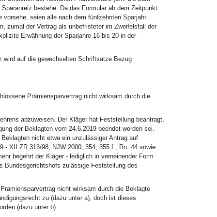
er Sparanreiz bestehe. Da das Formular ab dem Zeitpunkt
 vorsehe, seien alle nach dem fünfzehnten Sparjahr
zumal der Vertrag als unbefristeter im Zweifelsfall der
plizite Erwähnung der Sparjahre 16 bis 20 in der
z wird auf die gewechselten Schriftsätze Bezug
chlossene Prämiensparvertrag nicht wirksam durch die
gehrens abzuweisen. Der Kläger hat Feststellung beantragt,
igung der Beklagten vom 24.6.2019 beendet worden sei.
Beklagten nicht etwa ein unzulässiger Antrag auf
 - XII ZR 313/98, NJW 2000, 354, 355 f., Rn. 44 sowie
r begehrt der Kläger - lediglich in verneinender Form
des Bundesgerichtshofs zulässige Feststellung des
 Prämiensparvertrag nicht wirksam durch die Beklagte
ndigungsrecht zu (dazu unter a), doch ist dieses
rden (dazu unter b).