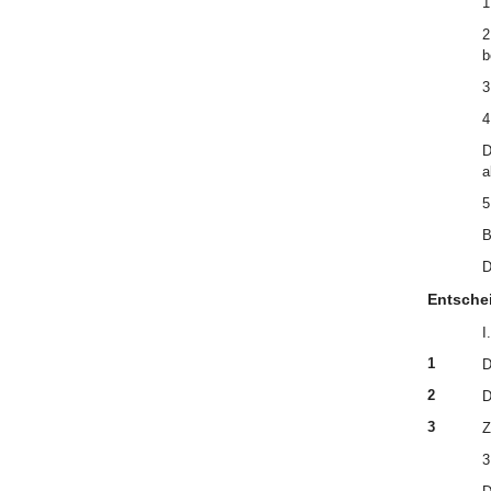
1
2
b
3
4
D
a
5
B
D
Entsche
I.
1
D
2
D
3
Z
3