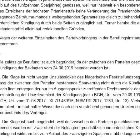
blauf des fünfzehnten Sparjahres) genössen, weil nur insoweit ein besonder
es Erreichens der höchsten Prämienstufe keine Veränderung der Prämienhöhe
iegenden Zeiträume mangels weitergehenden Sparanreizes gleich zu behandeln, 
rdentlichen Kündigung durch beide Seiten zugänglich sei. Ferner beruhe die ex
rämienstaffel allein auf redaktionellen Gründen.
egen der weiteren Einzelheiten des Parteivorbringens in der Berufungsinstan
enommen.
.
ie zulässige Berufung ist auch begründet, da der zwischen den Parteien ges
ündigung der Beklagten vom 24.06.2019 beendet worden ist.
. Die Klage ist nicht wegen Unzulässigkeit des klägerischen Feststellungsbe
ass der zwischen den Parteien bestehende Sparvertrag nicht durch die Künd
arin liegt entgegen der nur im Ausgangspunkt zutreffenden Rechtsansicht der 
eststellung der Unwirksamkeit der Kündigung (dazu BGH, Urt. vom 29.09.1999
GH, Urt. vom 01.08.2017 - XI ZR 469/16, NJW-RR 2017, 1260, Rn. 13). Vielmeh
ormuliert - in statthafter Weise die nach den vorstehend genannten Urteilen 
ortbestands des Vertrages.
. Die Klage ist auch begründet, weil der zwischen den Parteien geschlossene
eendet worden ist. Zwar steht der Beklagten grundsätzlich ein ordentliches Kü
orliegend wirksam bis zum Ablauf des zwanzigsten Sparjahres abbedungen wo