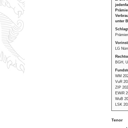
jedenf
Prämien
Verbrau
unter B
Schlag
Prämien
Vorinst
LG Nürn
Rechtsm
BGH, Ur
Fundste
WM 202
VuR 20
ZIP 202
EWiR 2
WuB 20
LSK 20
Tenor