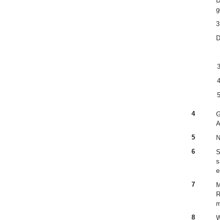
D
g
3
D
4
G
A
5
N
6
S
s
e
7
M
R
m
8
W