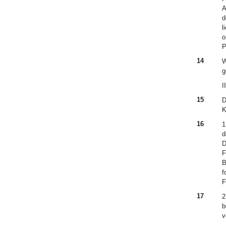
A
d
l
o
P
14
W
g
II
15
D
K
16
1
d
D
F
B
f
F
17
2
b
v