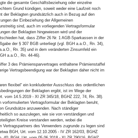
agte die gesamte Geschäftsbeziehung oder einzelne
echtem Grund kündigen, soweit weder eine Laufzeit noch
ht der Beklagten grundsätzlich auch in Bezug auf den
tzungen der Einbeziehung der Allgemeinen
streitig sind, auch im vorliegenden Vertragsformular
gungen der Beklagten hingewiesen wird und der
tschieden hat, dass Ziffer 26 Nr. 1 AGB-Sparkassen in der
gabe der § 307 BGB unterliegt (vgl. BGH a.a.O., Rn. 34),
.a.O., Rn. 35) und in dem veränderten Zinsumfeld ein
BGH a.a.O., Rn. 44-46).
iffer 3 des Prämiensparvertrages enthaltene Prämienstaffel
rige Vertragsbeendigung war der Beklagten daher nicht im
en flexibel“ ein konkludenter Ausschluss des ordentlichen
bedingungen der Beklagten ergibt, ist im Wege der
rt. vom 14.5.2019 - XI ZR 345/18, BGHZ 222, 74, Rn. 38).
 vorformulierten Vertragsformular der Beklagten beruht,
nden Grundsätze anzuwenden. Nach ständiger
eitlich so auszulegen, wie sie von verständigen und
teiligten Kreise verstanden werden, wobei die
ten Vertragspartners des Verwenders zugrunde zu legen sind
.N. etwa BGH, Urt. vom 12.10.2005 - IV ZR 162/03, BGHZ
n. 40; BGH, Urt. vom 05.06.2018 - XI ZR 790/16, BGHZ