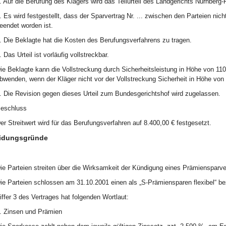
. Auf die Berufung des Klägers wird das Teilurteil des Landgerichts Nürnberg
. Es wird festgestellt, dass der Sparvertrag Nr. ... zwischen den Parteien n
eendet worden ist.
. Die Beklagte hat die Kosten des Berufungsverfahrens zu tragen.
. Das Urteil ist vorläufig vollstreckbar.
ie Beklagte kann die Vollstreckung durch Sicherheitsleistung in Höhe von 11
bwenden, wenn der Kläger nicht vor der Vollstreckung Sicherheit in Höhe von 
. Die Revision gegen dieses Urteil zum Bundesgerichtshof wird zugelassen.
eschluss
er Streitwert wird für das Berufungsverfahren auf 8.400,00 € festgesetzt.
idungsgründe
ie Parteien streiten über die Wirksamkeit der Kündigung eines Prämiensparve
ie Parteien schlossen am 31.10.2001 einen als „S-Prämiensparen flexibel“ b
iffer 3 des Vertrages hat folgenden Wortlaut:
. Zinsen und Prämien