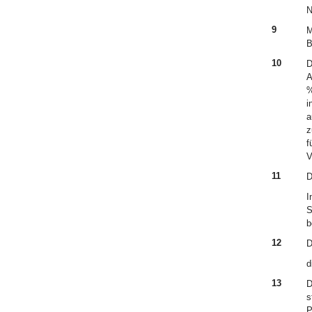
N
9
M
B
10
D
A
%
i
a
z
f
V
11
D
I
S
b
12
D
d
13
D
s
P