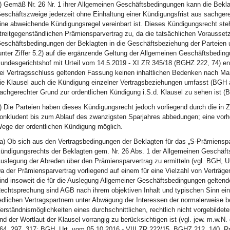
) Gemäß Nr. 26 Nr. 1 ihrer Allgemeinen Geschäftsbedingungen kann die Bekl
eschäftszweige jederzeit ohne Einhaltung einer Kündigungsfrist aus sachger
ine abweichende Kündigungsregel vereinbart ist. Dieses Kündigungsrecht ste
treitgegenständlichen Prämiensparvertrag zu, da die tatsächlichen Vorausse
eschäftsbedingungen der Beklagten in die Geschäftsbeziehung der Parteien un
unter Ziffer 5.2) auf die ergänzende Geltung der Allgemeinen Geschäftsbedin
undesgerichtshof mit Urteil vom 14.5.2019 - XI ZR 345/18 (BGHZ 222, 74) en
ei Vertragsschluss geltenden Fassung keinen inhaltlichen Bedenken nach Maß
ie Klausel auch die Kündigung einzelner Vertragsbeziehungen umfasst (BGH a
achgerechter Grund zur ordentlichen Kündigung i.S.d. Klausel zu sehen ist (
) Die Parteien haben dieses Kündigungsrecht jedoch vorliegend durch die in Z
onkludent bis zum Ablauf des zwanzigsten Sparjahres abbedungen; eine vorhe
ege der ordentlichen Kündigung möglich.
a) Ob sich aus den Vertragsbedingungen der Beklagten für das „S-Prämienspar
ündigungsrechts der Beklagten gem. Nr. 26 Abs. 1 der Allgemeinen Geschäfts
uslegung der Abreden über den Prämiensparvertrag zu ermitteln (vgl. BGH, U
a der Prämiensparvertrag vorliegend auf einem für eine Vielzahl von Verträgen
ind insoweit die für die Auslegung Allgemeiner Geschäftsbedingungen gelte
echtsprechung sind AGB nach ihrem objektiven Inhalt und typischen Sinn einh
edlichen Vertragspartnern unter Abwägung der Interessen der normalerweise be
erständnismöglichkeiten eines durchschnittlichen, rechtlich nicht vorgebilde
nd der Wortlaut der Klausel vorrangig zu berücksichtigen ist (vgl. jew. m.w
64, 297, 317; BGH, Urt. vom 05.10.2016 - VIII ZR 222/15, BGHZ 212, 140, R