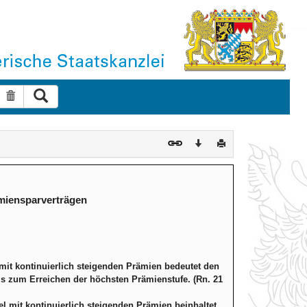
Suche ausführen
Suche zurücksetzen
Download
Drucken
miensparverträgen
mit kontinuierlich steigenden Prämien bedeutet den
s zum Erreichen der höchsten Prämienstufe. (Rn. 21
l mit kontinuierlich steigenden Prämien beinhaltet