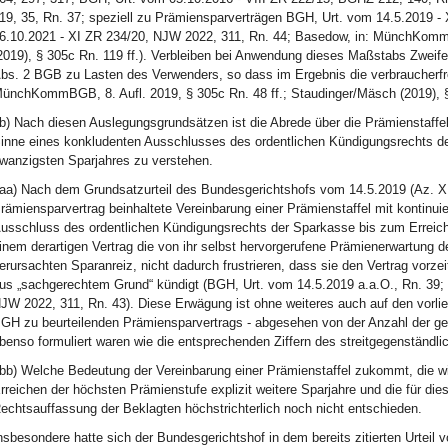
19, 35, Rn. 37; speziell zu Prämiensparverträgen BGH, Urt. vom 14.5.2019 
6.10.2021 - XI ZR 234/20, NJW 2022, 311, Rn. 44; Basedow, in: MünchKommB
2019), § 305c Rn. 119 ff.). Verbleiben bei Anwendung dieses Maßstabs Zweife
bs. 2 BGB zu Lasten des Verwenders, so dass im Ergebnis die verbraucherfr
ünchKommBGB, 8. Aufl. 2019, § 305c Rn. 48 ff.; Staudinger/Mäsch (2019), § 
b) Nach diesen Auslegungsgrundsätzen ist die Abrede über die Prämienstaffe
inne eines konkludenten Ausschlusses des ordentlichen Kündigungsrechts de
wanzigsten Sparjahres zu verstehen.
aa) Nach dem Grundsatzurteil des Bundesgerichtshofs vom 14.5.2019 (Az. XI
rämiensparvertrag beinhaltete Vereinbarung einer Prämienstaffel mit kontinui
usschluss des ordentlichen Kündigungsrechts der Sparkasse bis zum Erreich
inem derartigen Vertrag die von ihr selbst hervorgerufene Prämienerwartung d
erursachten Sparanreiz, nicht dadurch frustrieren, dass sie den Vertrag vorz
us „sachgerechtem Grund“ kündigt (BGH, Urt. vom 14.5.2019 a.a.O., Rn. 39; 
JW 2022, 311, Rn. 43). Diese Erwägung ist ohne weiteres auch auf den vorlieg
GH zu beurteilenden Prämiensparvertrags - abgesehen von der Anzahl der gen
benso formuliert waren wie die entsprechenden Ziffern des streitgegenständl
bb) Welche Bedeutung der Vereinbarung einer Prämienstaffel zukommt, die wi
rreichen der höchsten Prämienstufe explizit weitere Sparjahre und die für di
echtsauffassung der Beklagten höchstrichterlich noch nicht entschieden.
nsbesondere hatte sich der Bundesgerichtshof in dem bereits zitierten Urteil