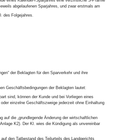
de eines Kalender-/Sparjahres eine verzinsliche S-Pramie
 jeweils abgelaufenen Sparjahres, und zwar erstmals am
. des Folgejahres.
ngen“ der Beklagten für den Sparverkehr und ihre
nen Geschäftsbedingungen der Beklagten lautet:
art sind, können der Kunde und bei Vorliegen eines
der einzelne Geschäftszweige jederzeit ohne Einhaltung
g auf die „grundlegende Änderung der wirtschaftlichen
lage K2). Der Kl. wies die Kündigung als unvereinbar
 auf den Tatbestand des Teilurteils des Landgerichts