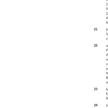
2
0
(
A
M
21
b
S
z
22
a
P
A
e
v
a
N
B
e
23
b
E
R
24
I