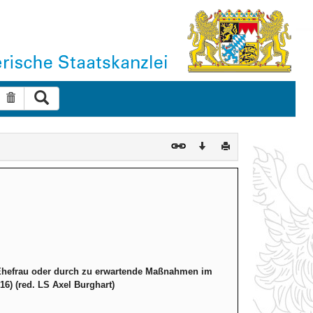
Suche ausführen
Suche zurücksetzen
Download
Drucken
r Ehefrau oder durch zu erwartende Maßnahmen im
6) (red. LS Axel Burghart)