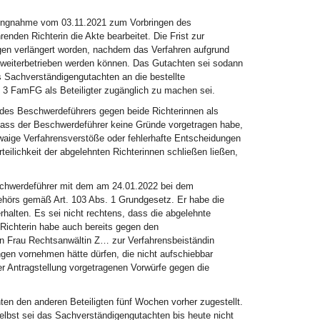
ellungnahme vom 03.11.2021 zum Vorbringen des
nden Richterin die Akte bearbeitet. Die Frist zur
gen verlängert worden, nachdem das Verfahren aufgrund
 weiterbetrieben werden können. Das Gutachten sei sodann
 Sachverständigengutachten an die bestellte
. 3 FamFG als Beteiligter zugänglich zu machen sei.
des Beschwerdeführers gegen beide Richterinnen als
dass der Beschwerdeführer keine Gründe vorgetragen habe,
twaige Verfahrensverstöße oder fehlerhafte Entscheidungen
eilichkeit der abgelehnten Richterinnen schließen ließen,
schwerdeführer mit dem am 24.01.2022 bei dem
Gehörs gemäß Art. 103 Abs. 1 Grundgesetz. Er habe die
halten. Es sei nicht rechtens, dass die abgelehnte
e Richterin habe auch bereits gegen den
on Frau Rechtsanwältin Z… zur Verfahrensbeiständin
gen vornehmen hätte dürfen, die nicht aufschiebbar
er Antragstellung vorgetragenen Vorwürfe gegen die
en den anderen Beteiligten fünf Wochen vorher zugestellt.
selbst sei das Sachverständigengutachten bis heute nicht