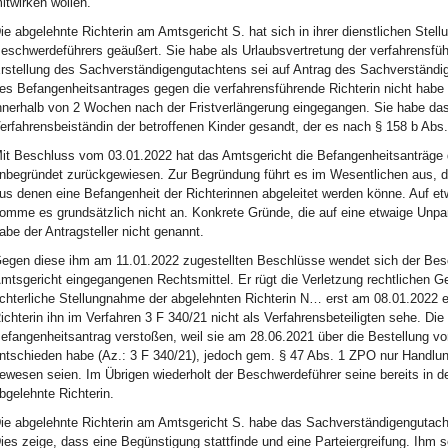
itwirken wollen.
ie abgelehnte Richterin am Amtsgericht S. hat sich in ihrer dienstlichen St
eschwerdeführers geäußert. Sie habe als Urlaubsvertretung der verfahrensführe
rstellung des Sachverständigengutachtens sei auf Antrag des Sachverständi
es Befangenheitsantrages gegen die verfahrensführende Richterin nicht habe
nnerhalb von 2 Wochen nach der Fristverlängerung eingegangen. Sie habe das
erfahrensbeiständin der betroffenen Kinder gesandt, der es nach § 158 b Abs
it Beschluss vom 03.01.2022 hat das Amtsgericht die Befangenheitsanträge 
nbegründet zurückgewiesen. Zur Begründung führt es im Wesentlichen aus, 
us denen eine Befangenheit der Richterinnen abgeleitet werden könne. Auf e
omme es grundsätzlich nicht an. Konkrete Gründe, die auf eine etwaige Unpart
abe der Antragsteller nicht genannt.
egen diese ihm am 11.01.2022 zugestellten Beschlüsse wendet sich der Be
mtsgericht eingegangenen Rechtsmittel. Er rügt die Verletzung rechtlichen 
ichterliche Stellungnahme der abgelehnten Richterin N… erst am 08.01.2022 er
ichterin ihn im Verfahren 3 F 340/21 nicht als Verfahrensbeteiligten sehe. Di
efangenheitsantrag verstoßen, weil sie am 28.06.2021 über die Bestellung v
ntschieden habe (Az.: 3 F 340/21), jedoch gem. § 47 Abs. 1 ZPO nur Handlun
ewesen seien. Im Übrigen wiederholt der Beschwerdeführer seine bereits in d
bgelehnte Richterin.
ie abgelehnte Richterin am Amtsgericht S. habe das Sachverständigengutacht
ies zeige, dass eine Begünstigung stattfinde und eine Parteiergreifung. Ihm 