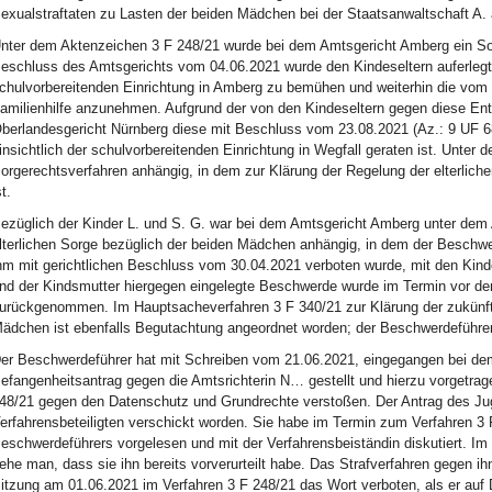
exualstraftaten zu Lasten der beiden Mädchen bei der Staatsanwaltschaft A.
nter dem Aktenzeichen 3 F 248/21 wurde bei dem Amtsgericht Amberg ein Sorg
eschluss des Amtsgerichts vom 04.06.2021 wurde den Kindeseltern auferlegt, 
chulvorbereitenden Einrichtung in Amberg zu bemühen und weiterhin die vom
amilienhilfe anzunehmen. Aufgrund der von den Kindeseltern gegen diese En
berlandesgericht Nürnberg diese mit Beschluss vom 23.08.2021 (Az.: 9 UF 
insichtlich der schulvorbereitenden Einrichtung in Wegfall geraten ist. Unter 
orgerechtsverfahren anhängig, in dem zur Klärung der Regelung der elterlic
st.
ezüglich der Kinder L. und S. G. war bei dem Amtsgericht Amberg unter dem 
lterlichen Sorge bezüglich der beiden Mädchen anhängig, in dem der Beschwer
hm mit gerichtlichen Beschluss vom 30.04.2021 verboten wurde, mit den Ki
nd der Kindsmutter hiergegen eingelegte Beschwerde wurde im Termin vor de
urückgenommen. Im Hauptsacheverfahren 3 F 340/21 zur Klärung der zukünftig
ädchen ist ebenfalls Begutachtung angeordnet worden; der Beschwerdeführer is
er Beschwerdeführer hat mit Schreiben vom 21.06.2021, eingegangen bei dem 
efangenheitsantrag gegen die Amtsrichterin N… gestellt und hierzu vorgetrage
48/21 gegen den Datenschutz und Grundrechte verstoßen. Der Antrag des J
erfahrensbeteiligten verschickt worden. Sie habe im Termin zum Verfahren 3 
eschwerdeführers vorgelesen und mit der Verfahrensbeiständin diskutiert. Im
ehe man, dass sie ihn bereits vorverurteilt habe. Das Strafverfahren gegen i
itzung am 01.06.2021 im Verfahren 3 F 248/21 das Wort verboten, als er auf