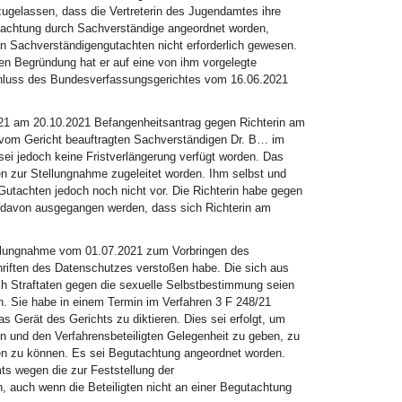
zugelassen, dass die Vertreterin des Jugendamtes ihre
utachtung durch Sachverständige angeordnet worden,
in Sachverständigengutachten nicht erforderlich gewesen.
ren Begründung hat er auf eine von ihm vorgelegte
hluss des Bundesverfassungsgerichtes vom 16.06.2021
/21 am 20.10.2021 Befangenheitsantrag gegen Richterin am
r vom Gericht beauftragten Sachverständigen Dr. B… im
sei jedoch keine Fristverlängerung verfügt worden. Das
en zur Stellungnahme zugeleitet worden. Ihm selbst und
 Gutachten jedoch noch nicht vor. Die Richterin habe gegen
 davon ausgegangen werden, dass sich Richterin am
tellungnahme vom 01.07.2021 zum Vorbringen des
hriften des Datenschutzes verstoßen habe. Die sich aus
h Straftaten gegen die sexuelle Selbstbestimmung seien
den. Sie habe in einem Termin im Verfahren 3 F 248/21
s Gerät des Gerichts zu diktieren. Dies sei erfolgt, um
 und den Verfahrensbeteiligten Gelegenheit zu geben, zu
n zu können. Es sei Begutachtung angeordnet worden.
ts wegen die zur Feststellung der
, auch wenn die Beteiligten nicht an einer Begutachtung