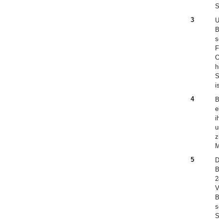
S
3
U
B
s
F
O
h
S
i
4
B
e
i
u
z
M
5
D
B
2
V
B
s
S