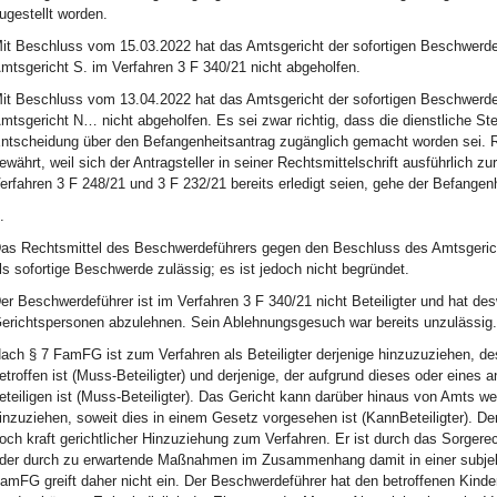
ugestellt worden.
it Beschluss vom 15.03.2022 hat das Amtsgericht der sofortigen Beschwerde
mtsgericht S. im Verfahren 3 F 340/21 nicht abgeholfen.
it Beschluss vom 13.04.2022 hat das Amtsgericht der sofortigen Beschwerde
mtsgericht N… nicht abgeholfen. Es sei zwar richtig, dass die dienstliche St
ntscheidung über den Befangenheitsantrag zugänglich gemacht worden sei. Re
ewährt, weil sich der Antragsteller in seiner Rechtsmittelschrift ausführlich
erfahren 3 F 248/21 und 3 F 232/21 bereits erledigt seien, gehe der Befangenh
.
as Rechtsmittel des Beschwerdeführers gegen den Beschluss des Amtsgeric
ls sofortige Beschwerde zulässig; es ist jedoch nicht begründet.
er Beschwerdeführer ist im Verfahren 3 F 340/21 nicht Beteiligter und hat de
erichtspersonen abzulehnen. Sein Ablehnungsgesuch war bereits unzulässig.
ach § 7 FamFG ist zum Verfahren als Beteiligter derjenige hinzuzuziehen, de
etroffen ist (Muss-Beteiligter) und derjenige, der aufgrund dieses oder eine
eteiligen ist (Muss-Beteiligter). Das Gericht kann darüber hinaus von Amts we
inzuziehen, soweit dies in einem Gesetz vorgesehen ist (KannBeteiligter). De
och kraft gerichtlicher Hinzuziehung zum Verfahren. Er ist durch das Sorgere
der durch zu erwartende Maßnahmen im Zusammenhang damit in einer subjektiv
amFG greift daher nicht ein. Der Beschwerdeführer hat den betroffenen Kinder