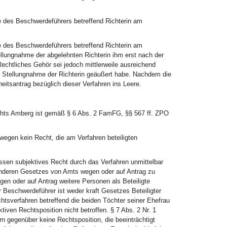
 des Beschwerdeführers betreffend Richterin am
 des Beschwerdeführers betreffend Richterin am
ellungnahme der abgelehnten Richterin ihm erst nach der
chtliches Gehör sei jedoch mittlerweile ausreichend
 zur Stellungnahme der Richterin geäußert habe. Nachdem die
eitsantrag bezüglich dieser Verfahren ins Leere.
hts Amberg ist gemäß § 6 Abs. 2 FamFG, §§ 567 ff. ZPO
swegen kein Recht, die am Verfahren beteiligten
ssen subjektives Recht durch das Verfahren unmittelbar
s anderen Gesetzes von Amts wegen oder auf Antrag zu
gen oder auf Antrag weitere Personen als Beteiligte
r Beschwerdeführer ist weder kraft Gesetzes Beteiligter
chtsverfahren betreffend die beiden Töchter seiner Ehefrau
en Rechtsposition nicht betroffen. § 7 Abs. 2 Nr. 1
n gegenüber keine Rechtsposition, die beeinträchtigt