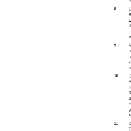
m
8
D
B
E
d
i
V
9
M
u
a
k
h
10
G
A
r
R
B
e
g
a
11
D
D