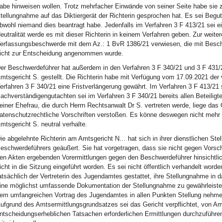
abe hinweisen wollen. Trotz mehrfacher Einwände von seiner Seite habe sie 
tellungnahme auf das Diktiergerät der Richterin gesprochen hat. Es sei Beg
bwohl niemand dies beantragt habe. Jedenfalls im Verfahren 3 F 413/21 sei e
eutralität werde es mit dieser Richterin in keinem Verfahren geben. Zur weite
erfassungsbeschwerde mit dem Az.: 1 BvR 1386/21 verwiesen, die mit Besc
icht zur Entscheidung angenommen wurde.
er Beschwerdeführer hat außerdem in den Verfahren 3 F 340/21 und 3 F 431
mtsgericht S. gestellt. Die Richterin habe mit Verfügung vom 17.09.2021 de
erfahren 3 F 340/21 eine Fristverlängerung gewährt. Im Verfahren 3 F 413/21 
achverständigengutachten sei im Verfahren 3 F 340/21 bereits allen Beteiligt
einer Ehefrau, die durch Herrn Rechtsanwalt Dr S. vertreten werde, liege das
atenschutzrechtliche Vorschriften verstoßen. Es könne deswegen nicht mehr
mtsgericht S. neutral verhalte.
ie abgelehnte Richterin am Amtsgericht N… hat sich in ihrer dienstlichen S
eschwerdeführers geäußert. Sie hat vorgetragen, dass sie nicht gegen Vorsc
en Akten ergebenden Vorermittlungen gegen den Beschwerdeführer hinsichtlic
icht in die Sitzung eingeführt worden. Es sei nicht öffentlich verhandelt wor
atsächlich der Vertreterin des Jugendamtes gestattet, ihre Stellungnahme in da
ine möglichst umfassende Dokumentation der Stellungnahme zu gewährleisten
em umfangreichen Vortrag des Jugendamtes in allen Punkten Stellung nehme
ufgrund des Amtsermittlungsgrundsatzes sei das Gericht verpflichtet, von Am
ntscheidungserheblichen Tatsachen erforderlichen Ermittlungen durchzuführen