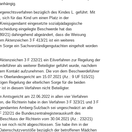
 anhängig.
erechtsverfahren bezüglich des Kindes L. geführt. Mit
sich für das Kind um einen Platz in der
 Kreisjugendamt eingesetzte sozialpädagogische
tscheidung eingelegte Beschwerde hat das
680/21) dahingehend abgeändert, dass die Weisung
dem Aktenzeichen 3 F 413/21 ist ein weiteres
hen Sorge ein Sachverständigengutachten eingeholt worden
Aktenzeichen 3 F 232/21 ein Eilverfahren zur Regelung der
deführer als weiterer Beteiligter geführt wurde, nachdem
ndern Kontakt aufzunehmen. Die von dem Beschwerdeführer
m Oberlandesgericht am 15.07.2021 (Az.: 9 UF 515/21)
en Regelung der elterlichen Sorge für die beiden
t in diesem Verfahren nicht Beteiligter.
Amtsgericht am 22.06.2022 in allen vier Verfahren
n, die Richterin habe in den Verfahren 3 F 323/21 und 3 F
ugendamtes Amberg-Sulzbach sei ungeschwärzt an alle
F 232/21 die Bundeszentralregisterauskunft des
 Beschluss der Richterin vom 30.04.2021 (Az.: 232/21)
hn sei noch nicht abgeschlossen. Sie habe ihm in der
 Datenschutzverstöße bezüglich der betroffenen Mädchen