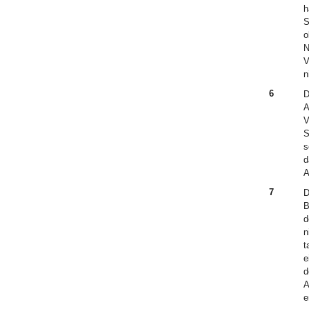
h
S
o
N
V
n
6
D
A
V
S
s
d
A
7
D
B
d
n
t
e
d
A
e