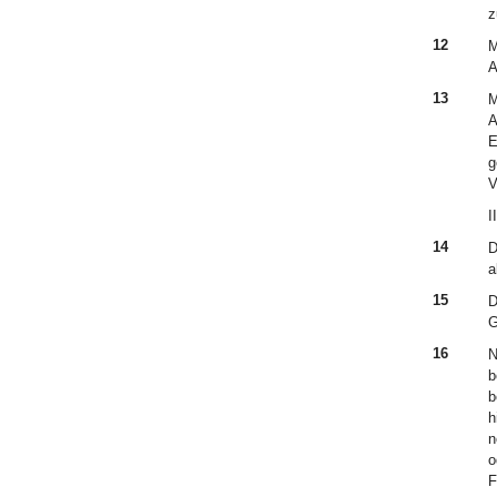
z
12
M
A
13
M
A
E
g
V
II
14
D
a
15
D
G
16
N
b
b
h
n
o
F