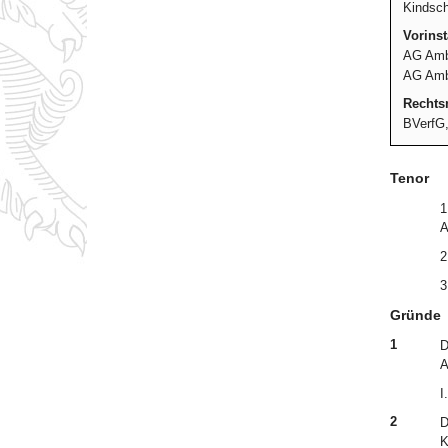
Kindsch
Vorins
AG Ambe
AG Ambe
Rechtsm
BVerfG,
Tenor
1
A
2
3
Gründe
1
D
A
I.
2
D
K