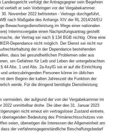
 Landesgericht verfolgt der Antragsgegner sein Begehren
und vertieft er sein Vorbringen vor der Vergabekammer.
 30. November 2022 befristeten - Vertrags durchgeführt,
30 GWB nach Maßgabe des Anhangs XIV der RL 2014/24/EU
ige Bewachungsdienstleistung im Wege einer nationalen
ere) Interimsvergabe einen Nachprüfungsantrag gestellt
mache, der Vertrag sei nach § 134 BGB nichtig. Ohne eine
NKER-Dependance nicht möglich. Der Dienst sei nicht nur
Aufrechterhaltung der in der Dependance bestehenden
tellen, dass bei gesundheitlichen Problemen oder aus
nnen, um Gefahren für Leib und Leben der untergebrachten
§ 44 Abs. 1 und Abs. 2a AsylG sei er auf die Einrichtung
n und unterzubringenden Personen könne im üblichen
it dem Beginn der kalten Jahreszeit die Funktion der
lich werde. Für die dringend benötigte Dienstleistung
um vermeiden, der aufgrund der von der Vergabekammer im
 2022 unmittelbar drohe. Die über den 31. Januar 2023
zögerungen nicht erneut ein vertragsloser Zustand eintrete,
lich überragenden Bedeutung des Primärrechtsschutzes von
fen seien, überwögen die Interessen der Allgemeinheit am
 dass der verfahrensgegenständliche Beschaffungsbedarf