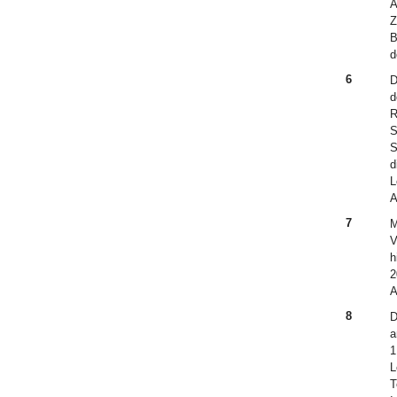
A
Z
B
d
6
D
d
R
S
S
d
L
A
7
M
V
h
2
A
8
D
a
1
L
T