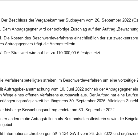
. Der Beschluss der Vergabekammer Südbayern vom 26. September 2022 (Gz.
I. Dem Antragsgegner wird der sofortige Zuschlag auf den Auftrag „Bewachung
II. Die Kosten des Beschwerdeverfahrens einschließlich der zur zweckents
es Antragsgegners trägt die Antragstellerin.
V. Der Streitwert wird auf bis zu 110.000,00 € festgesetzt.
ie Verfahrensbeteiligten streiten im Beschwerdeverfahren um eine vorzeitige 
it Auftragsbekanntmachung vom 10. Juni 2022 schrieb der Antragsgegner ein
m Wege eines offenen Verfahrens europaweit aus. Der Auftrag hat eine Laufz
erlängerungsmöglichkeit bis längstens 30. September 2026. Alleiniges Zuschla
er bisherige Bewachungsauftrag endete am 30. September 2022.
nter anderem die Antragstellerin als Bestandsdienstleisterin sowie die Beige
ngebot.
it Informationsschreiben gemäß § 134 GWB vom 26. Juli 2022 und ergänzen