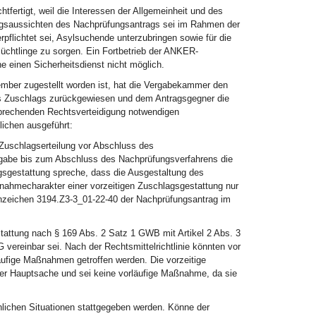
fertigt, weil die Interessen der Allgemeinheit und des
olgsaussichten des Nachprüfungsantrags sei im Rahmen der
pflichtet sei, Asylsuchende unterzubringen sowie für die
üchtlinge zu sorgen. Ein Fortbetrieb der ANKER-
 einen Sicherheitsdienst nicht möglich.
ber zugestellt worden ist, hat die Vergabekammer den
s Zuschlags zurückgewiesen und dem Antragsgegner die
sprechenden Rechtsverteidigung notwendigen
lichen ausgeführt:
 Zuschlagserteilung vor Abschluss des
ergabe bis zum Abschluss des Nachprüfungsverfahrens die
gsgestattung spreche, dass die Ausgestaltung des
snahmecharakter einer vorzeitigen Zuschlagsgestattung nur
nzeichen 3194.Z3-3_01-22-40 der Nachprüfungsantrag im
tattung nach § 169 Abs. 2 Satz 1 GWB mit Artikel 2 Abs. 3
vereinbar sei. Nach der Rechtsmittelrichtlinie könnten vor
äufige Maßnahmen getroffen werden. Die vorzeitige
er Hauptsache und sei keine vorläufige Maßnahme, da sie
lichen Situationen stattgegeben werden. Könne der