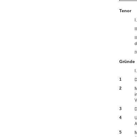
Tenor
I
I
I
d
I
Gründe
I.
1
D
2
M
i
V
3
D
4
U
A
5
M