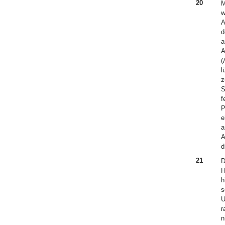
20
M
w
A
d
a
A
(
l
z
S
f
P
e
a
A
d
21
D
H
h
s
U
r
n