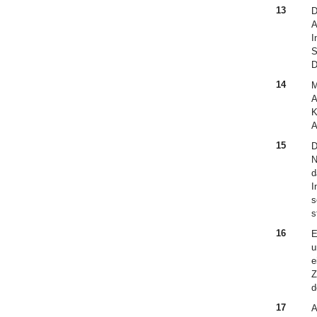
13
D
A
I
S
D
14
M
A
K
A
15
D
N
d
I
s
s
16
E
u
e
Z
d
17
A