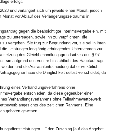
lage erfolgt.
 2023 und verlängert sich um jeweils einen Monat, jedoch
m Monat vor Ablauf des Verlängerungszeitraums in
ngsantrag gegen die beabsichtigte Interimsvergabe ein, mit
gs zu untersagen, sowie ihn zu verpflichten, die
 vergeben. Sie trug zur Begründung vor, sie sei in ihren
d die Leistungen langjährig erbringendes Unternehmen zur
Verletzung des Gleichbehandlungsgrundsatzes aus § 97
s sie aufgrund des von ihr hinsichtlich des Hauptauftrags
t worden und die Auswahlentscheidung daher willkürlich
Antragsgegner habe die Dringlichkeit selbst verschuldet, da
ührung eines Verhandlungsverfahrens ohne
terimsvergabe entschieden, da diese gegenüber einer
g eines Verhandlungsverfahrens ohne Teilnahmewettbewerb
Wettbewerb angesichts des zeitlichen Rahmens. Eine
 noch geboten gewesen.
hungsdienstleistungen …“ den Zuschlag [auf das Angebot