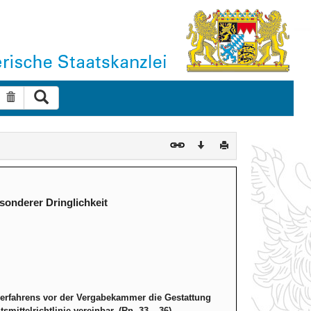
Suche ausführen
Suche zurücksetzen
Download
Drucken
onderer Dringlichkeit
verfahrens vor der Vergabekammer die Gestattung
ittelrichtlinie vereinbar. (Rn. 33 – 36)