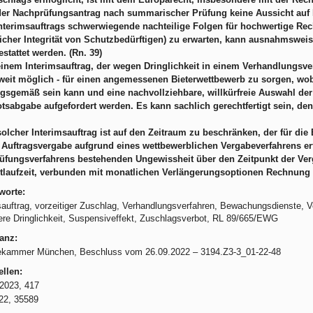
der Nachprüfungsantrag nach summarischer Prüfung keine Aussicht auf E
nterimsauftrags schwerwiegende nachteilige Folgen für hochwertige Rec
icher Integrität von Schutzbedürftigen) zu erwarten, kann ausnahmsweise
tattet werden. (Rn. 39)
einem Interimsauftrag, der wegen Dringlichkeit in einem Verhandlungsv
oweit möglich - für einen angemessenen Bieterwettbewerb zu sorgen, wob
sgemäß sein kann und eine nachvollziehbare, willkürfreie Auswahl der 
sabgabe aufgefordert werden. Es kann sachlich gerechtfertigt sein, den B
solcher Interimsauftrag ist auf den Zeitraum zu beschränken, der für die
 Auftragsvergabe aufgrund eines wettbewerblichen Vergabeverfahrens erf
üfungsverfahrens bestehenden Ungewissheit über den Zeitpunkt der Ver
tlaufzeit, verbunden mit monatlichen Verlängerungsoptionen Rechnung g
worte:
sauftrag, vorzeitiger Zuschlag, Verhandlungsverfahren, Bewachungsdienste, Ver
re Dringlichkeit, Suspensiveffekt, Zuschlagsverbot, RL 89/665/EWG
anz:
ekammer München, Beschluss vom 26.09.2022 – 3194.Z3-3_01-22-48
llen:
2023, 417
22, 35589