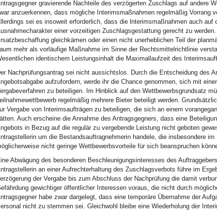
ntragsgegner gravierende Nachteile des verzögerten Zuschlags auf andere We
war anzuerkennen, dass mögliche Interimsmaßnahmen regelmäßig Vorrang vor
llerdings sei es insoweit erforderlich, dass die lnterimsmaßnahmen auch auf
usnahmecharakter einer vorzeitigen Zuschlagsgestattung gerecht zu werden
rsatzbeschaffung gleichkämen oder einen nicht unerheblichen Teil der plan
aum mehr als vorläufige Maßnahme im Sinne der Rechtsmittelrichtlinie verst
esentlichen identischem Leistungsinhalt die Maximallaufzeit des Interimsauf
er Nachprüfungsantrag sei nicht aussichtslos. Durch die Entscheidung des Ant
ngebotsabgabe aufzufordern, werde ihr die Chance genommen, sich mit eine
ergabeverfahren zu beteiligen. Im Hinblick auf den Wettbewerbsgrundsatz m
eilnahmewettbewerb regelmäßig mehrere Bieter beteiligt werden. Grundsätzli
ur Vergabe von Interimsaufträgen zu beteiligen, die sich an einem vorangega
ätten. Auch erscheine die Annahme des Antragsgegners, dass eine Beteiligung
ngebots in Bezug auf die regulär zu vergebende Leistung nicht geboten gewese
ntragstellerin um die Bestandsauftragnehmerin handele, die insbesondere im Hi
öglicherweise nicht geringe Wettbewerbsvorteile für sich beanspruchen könn
ine Abwägung des besonderen Beschleunigungsinteresses des Auftraggebers 
ntragstellerin an einer Aufrechterhaltung des Zuschlagsverbots führe im Ergeb
erzögerung der Vergabe bis zum Abschluss der Nachprüfung die damit verbun
efährdung gewichtiger öffentlicher Interessen voraus, die nicht durch mögl
ntragsgegner habe zwar dargelegt, dass eine temporäre Übernahme der Aufg
ersonal nicht zu stemmen sei. Gleichwohl bleibe eine Wiederholung der Interi