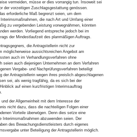
ise vermeiden, müsse er dies vorrangig tun. Insoweit sei
 der vorzeitigen Zuschlagsgestattung genössen.
 das erforderliche Maß begrenzt seien, um dem
. Interimsmaßnahmen, die nach Art und Umfang einer
mäßig zu vergebenden Leistung vorwegnähmen, könnten
anden werden. Vorliegend entspreche jedoch bei im
trags der Mindestlaufzeit des planmäßigen Auftrags.
ragsgegners, die Antragstellerin nicht zur
m möglicherweise aussichtsreichen Angebot am
üssten auch im Verhandlungsverfahren ohne
ch seien auch diejenigen Unternehmen an dem Verfahren
ngenen Vergabe- und Nachprüfungsverfahren beteiligt
 der Antragstellerin wegen ihres preislich abgeschlagenen
n sei, als wenig tragfähig, da es sich bei der
nblick auf einen kurzfristigen Interimsauftrag
e.
und der Allgemeinheit mit dem Interesse der
nis nicht dazu, dass die nachteiligen Folgen einer
denen Vorteile überwögen. Denn dies setze eine
iche Interimsmaßnahmen abzuwenden seien. Der
aben des Bewachungsdienstleisters durch eigenes
msvergabe unter Beteiligung der Antragstellerin möglich.