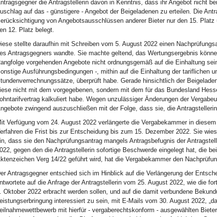
ntragsgegner die Antragstellerin davon in Kenntnis, dass ihr Angebot nicht be
uschlag auf das - günstigere - Angebot der Beigeladenen zu erteilen. Die Antra
erücksichtigung von Angebotsausschlüssen anderer Bieter nur den 15. Plat
en 12. Platz belegt.
iese stellte daraufhin mit Schreiben vom 5. August 2022 einen Nachprüfungs
es Antragsgegners wandte. Sie machte geltend, das Wertungsergebnis könne n
angfolge vorgehenden Angebote nicht ordnungsgemäß auf die Einhaltung seine
onstige Ausführungsbedingungen -, mithin auf die Einhaltung der tariflichen u
tundenverrechnungssätze, überprüft habe. Gerade hinsichtlich der Beigelade
iese nicht mit dem vorgegebenen, sondern mit dem für das Bundesland Hesse
ohntarifvertrag kalkuliert habe. Wegen unzulässiger Änderungen der Vergabeunt
ngebote zwingend auszuschließen mit der Folge, dass sie, die Antragstellerin, 
it Verfügung vom 24. August 2022 verlängerte die Vergabekammer in diesem
erfahren die Frist bis zur Entscheidung bis zum 15. Dezember 2022. Sie wie
in, dass sie den Nachprüfungsantrag mangels Antragsbefugnis der Antragstell
022, gegen den die Antragstellerin sofortige Beschwerde eingelegt hat, die 
ktenzeichen Verg 14/22 geführt wird, hat die Vergabekammer den Nachprüfu
er Antragsgegner entschied sich im Hinblick auf die Verlängerung der Entsche
ntwortete auf die Anfrage der Antragstellerin vom 25. August 2022, wie die 
. Oktober 2022 erbracht werden sollen, und auf die damit verbundene Bekundun
eistungserbringung interessiert zu sein, mit E-Mails vom 30. August 2022, „d
eilnahmewettbewerb mit hierfür - vergaberechtskonform - ausgewählten Bieter