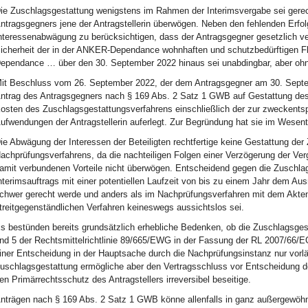
ie Zuschlagsgestattung wenigstens im Rahmen der Interimsvergabe sei gerecht
ntragsgegners jene der Antragstellerin überwögen. Neben den fehlenden Erf
nteressenabwägung zu berücksichtigen, dass der Antragsgegner gesetzlich ver
icherheit der in der ANKER-Dependance wohnhaften und schutzbedürftigen Fl
ependance … über den 30. September 2022 hinaus sei unabdingbar, aber ohne
it Beschluss vom 26. September 2022, der dem Antragsgegner am 30. Septem
ntrag des Antragsgegners nach § 169 Abs. 2 Satz 1 GWB auf Gestattung de
osten des Zuschlagsgestattungsverfahrens einschließlich der zur zweckent
ufwendungen der Antragstellerin auferlegt. Zur Begründung hat sie im Wesent
ie Abwägung der Interessen der Beteiligten rechtfertige keine Gestattung der
achprüfungsverfahrens, da die nachteiligen Folgen einer Verzögerung der V
amit verbundenen Vorteile nicht überwögen. Entscheidend gegen die Zuschla
nterimsauftrags mit einer potentiellen Laufzeit von bis zu einem Jahr dem Au
chwer gerecht werde und anders als im Nachprüfungsverfahren mit dem Akte
treitgegenständlichen Verfahren keineswegs aussichtslos sei.
s bestünden bereits grundsätzlich erhebliche Bedenken, ob die Zuschlagsges
nd 5 der Rechtsmittelrichtlinie 89/665/EWG in der Fassung der RL 2007/66/EG 
iner Entscheidung in der Hauptsache durch die Nachprüfungsinstanz nur vorl
uschlagsgestattung ermögliche aber den Vertragsschluss vor Entscheidung d
en Primärrechtsschutz des Antragstellers irreversibel beseitige.
nträgen nach § 169 Abs. 2 Satz 1 GWB könne allenfalls in ganz außergewöhn