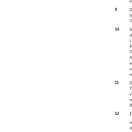
I
9
D
l
T
10
M
d
L
R
T
A
e
s
e
11
D
T
v
m
B
12
E
e
d