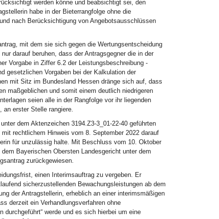
rücksichtigt werden könne und beabsichtigt sei, den
gstellerin habe in der Bieterrangfolge ohne die
z und nach Berücksichtigung von Angebotsausschlüssen
antrag, mit dem sie sich gegen die Wertungsentscheidung
ur darauf beruhen, dass der Antragsgegner die in der
r Vorgabe in Ziffer 6.2 der Leistungsbeschreibung -
nd gesetzlichen Vorgaben bei der Kalkulation der
nen mit Sitz im Bundesland Hessen dränge sich auf, dass
n maßgeblichen und somit einem deutlich niedrigeren
erlagen seien alle in der Rangfolge vor ihr liegenden
an erster Stelle rangiere.
 unter dem Aktenzeichen 3194.Z3-3_01-22-40 geführten
s mit rechtlichem Hinweis vom 8. September 2022 darauf
erin für unzulässig halte. Mit Beschluss vom 10. Oktober
bei dem Bayerischen Obersten Landesgericht unter dem
ngsantrag zurückgewiesen.
idungsfrist, einen Interimsauftrag zu vergeben. Er
fortlaufend sicherzustellenden Bewachungsleistungen ab dem
g der Antragstellerin, erheblich an einer interimsmäßigen
ass derzeit ein Verhandlungsverfahren ohne
n durchgeführt“ werde und es sich hierbei um eine