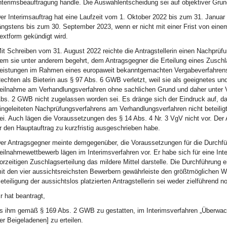
nterimsbeauftragung handle. Die Auswahlentscheidung sei auf objektiver Grund
er Interimsauftrag hat eine Laufzeit vom 1. Oktober 2022 bis zum 31. Januar
ängstens bis zum 30. September 2023, wenn er nicht mit einer Frist von eine
extform gekündigt wird.
it Schreiben vom 31. August 2022 reichte die Antragstellerin einen Nachprüfu
em sie unter anderem begehrt, dem Antragsgegner die Erteilung eines Zuschla
eistungen im Rahmen eines europaweit bekanntgemachten Vergabeverfahrens zu
echten als Bieterin aus § 97 Abs. 6 GWB verletzt, weil sie als geeignetes un
eilnahme am Verhandlungsverfahren ohne sachlichen Grund und daher unter 
bs. 2 GWB nicht zugelassen worden sei. Es dränge sich der Eindruck auf, das
ingeleiteten Nachprüfungsverfahrens am Verhandlungsverfahren nicht beteilig
ei. Auch lägen die Voraussetzungen des § 14 Abs. 4 Nr. 3 VgV nicht vor. Der 
r den Hauptauftrag zu kurzfristig ausgeschrieben habe.
er Antragsgegner meinte demgegenüber, die Voraussetzungen für die Durchf
eilnahmewettbewerb lägen im Interimsverfahren vor. Er habe sich für eine In
orzeitigen Zuschlagserteilung das mildere Mittel darstelle. Die Durchführun
it den vier aussichtsreichsten Bewerbern gewährleiste den größtmöglichen 
eteiligung der aussichtslos platzierten Antragstellerin sei weder zielführend
r hat beantragt,
s ihm gemäß § 169 Abs. 2 GWB zu gestatten, im Interimsverfahren „Überwac
er Beigeladenen] zu erteilen.