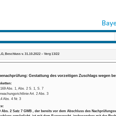
, Beschluss v. 31.10.2022 – Verg 13/22
enachprüfung: Gestattung des vorzeitigen Zuschlags wegen bes
ketten:
69 Abs. 1, Abs. 2 S. 1, S. 7
wachungsrichtlinie Art. 2 Abs. 3
4 Abs. 4 Nr. 3
ze:
69 Abs. 2 Satz 7 GWB , der bereits vor dem Abschluss des Nachprüfungs
chlags ermöglicht, ist mit dem Europarecht, insbesondere mit der Rechtsm