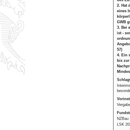
2. Hat 
eines I
körperl
GWB ges
3. Bei 
ist - s
ordnung
Angebot
57)
4. Ein 
bis zur
Nachpr
Mindes
Schlag
Interim
besonde
Vorinst
Vergab
Fundste
NZBau 
LSK 20