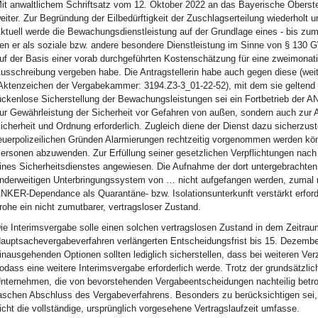
it anwaltlichem Schriftsatz vom 12. Oktober 2022 an das Bayerische Oberste
eiter. Zur Begründung der Eilbedürftigkeit der Zuschlagserteilung wiederholt 
ktuell werde die Bewachungsdienstleistung auf der Grundlage eines - bis zum
en er als soziale bzw. andere besondere Dienstleistung im Sinne von § 1
uf der Basis einer vorab durchgeführten Kostenschätzung für eine zweimonat
usschreibung vergeben habe. Die Antragstellerin habe auch gegen diese (weit
Aktenzeichen der Vergabekammer: 3194.Z3-3_01-22-52), mit dem sie geltend 
ückenlose Sicherstellung der Bewachungsleistungen sei ein Fortbetrieb der A
ur Gewährleistung der Sicherheit vor Gefahren von außen, sondern auch zur 
icherheit und Ordnung erforderlich. Zugleich diene der Dienst dazu sicherzus
euerpolizeilichen Gründen Alarmierungen rechtzeitig vorgenommen werden kö
ersonen abzuwenden. Zur Erfüllung seiner gesetzlichen Verpflichtungen nach 
ines Sicherheitsdienstes angewiesen. Die Aufnahme der dort untergebrachte
nderweitigen Unterbringungssystem von … nicht aufgefangen werden, zumal m
NKER-Dependance als Quarantäne- bzw. Isolationsunterkunft verstärkt erforder
rohe ein nicht zumutbarer, vertragsloser Zustand.
ie Interimsvergabe solle einen solchen vertragslosen Zustand in dem Zeitra
auptsachevergabeverfahren verlängerten Entscheidungsfrist bis 15. Dezember
inausgehenden Optionen sollten lediglich sicherstellen, dass bei weiteren Ver
odass eine weitere Interimsvergabe erforderlich werde. Trotz der grundsätz
nternehmen, die von bevorstehenden Vergabeentscheidungen nachteilig betrof
aschen Abschluss des Vergabeverfahrens. Besonders zu berücksichtigen sei,
icht die vollständige, ursprünglich vorgesehene Vertragslaufzeit umfasse.