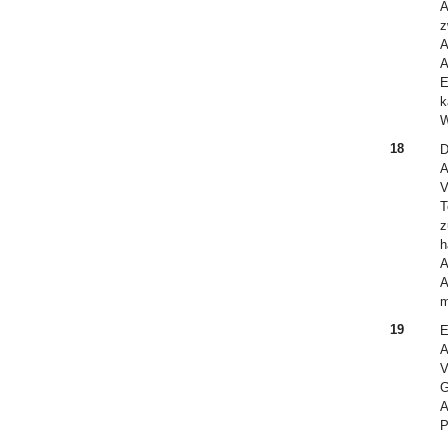
A
z
A
A
E
k
W
18
D
A
V
T
z
h
A
A
m
19
E
A
V
G
A
P