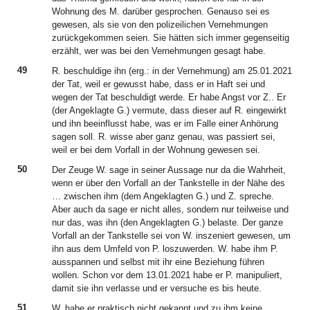
Wohnung des M. darüber gesprochen. Genauso sei es
gewesen, als sie von den polizeilichen Vernehmungen
zurückgekommen seien. Sie hätten sich immer gegenseitig
erzählt, wer was bei den Vernehmungen gesagt habe.
49
R. beschuldige ihn (erg.: in der Vernehmung) am 25.01.2021
der Tat, weil er gewusst habe, dass er in Haft sei und
wegen der Tat beschuldigt werde. Er habe Angst vor Z.. Er
(der Angeklagte G.) vermute, dass dieser auf R. eingewirkt
und ihn beeinflusst habe, was er im Falle einer Anhörung
sagen soll. R. wisse aber ganz genau, was passiert sei,
weil er bei dem Vorfall in der Wohnung gewesen sei.
50
Der Zeuge W. sage in seiner Aussage nur da die Wahrheit,
wenn er über den Vorfall an der Tankstelle in der Nähe des
… zwischen ihm (dem Angeklagten G.) und Z. spreche.
Aber auch da sage er nicht alles, sondern nur teilweise und
nur das, was ihn (den Angeklagten G.) belaste. Der ganze
Vorfall an der Tankstelle sei von W. inszeniert gewesen, um
ihn aus dem Umfeld von P. loszuwerden. W. habe ihm P.
ausspannen und selbst mit ihr eine Beziehung führen
wollen. Schon vor dem 13.01.2021 habe er P. manipuliert,
damit sie ihn verlasse und er versuche es bis heute.
51
W. habe er praktisch nicht gekannt und zu ihm keine