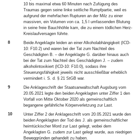
10 bis maximal etwa 60 Minuten nach Zufügung des
Traumas gegen seine linke seitliche Rumpfpartie, weil es
aufgrund der mehrfachen Rupturen an der Milz zu einer
massiven, ein Volumen von ca. 1,5 l umfassenden Blutung
in seine freie Bauchhöhle kam, die zu einem tödlichen Herz-
Kreislaufversagen führte.
8
Beide Angeklagte leiden an einer Alkoholabhängigkeit (ICD-
10: F10.2) und waren bei der Tat zum Nachteil des
Geschädigten B. – der Angeklagte G. darüber hinaus auch
bei der Tat zum Nachteil des Geschädigten J. – zudem
alkoholintoxikiert (ICD-10: F10.0), sodass ihre
Steuerungsfähigkeit jeweils nicht ausschließbar erheblich
vermindert i. S. d. § 21 StGB war.
9
Die Anklageschrift der Staatsanwaltschaft Augsburg vom
20.05.2021 legte den beiden Angeklagten unter Ziffer 1 den
Vorfall von Mitte Oktober 2020 als gemeinschaftlich
begangene gefährliche Körperverletzung zur Last.
10
Unter Ziffer 2 der Anklageschrift vom 20.05.2021 wurde den
beiden Angeklagten der Tod des J. als gemeinschaftlicher
heimtückischer Mord zur Last gelegt, wobei dem
Angeklagten G. zudem zur Last gelegt wurde, aus niedrigen
Beweggründen gehandelt zu haben.