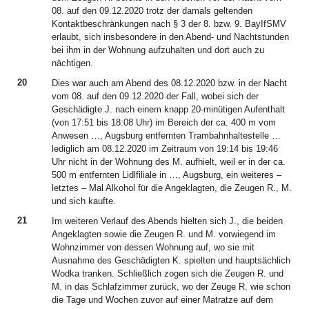
08. auf den 09.12.2020 trotz der damals geltenden
Kontaktbeschränkungen nach § 3 der 8. bzw. 9. BayIfSMV
erlaubt, sich insbesondere in den Abend- und Nachtstunden
bei ihm in der Wohnung aufzuhalten und dort auch zu
nächtigen.
20
Dies war auch am Abend des 08.12.2020 bzw. in der Nacht
vom 08. auf den 09.12.2020 der Fall, wobei sich der
Geschädigte J. nach einem knapp 20-minütigen Aufenthalt
(von 17:51 bis 18:08 Uhr) im Bereich der ca. 400 m vom
Anwesen …, Augsburg entfernten Trambahnhaltestelle …
lediglich am 08.12.2020 im Zeitraum von 19:14 bis 19:46
Uhr nicht in der Wohnung des M. aufhielt, weil er in der ca.
500 m entfernten Lidlfiliale in …, Augsburg, ein weiteres –
letztes – Mal Alkohol für die Angeklagten, die Zeugen R., M.
und sich kaufte.
21
Im weiteren Verlauf des Abends hielten sich J., die beiden
Angeklagten sowie die Zeugen R. und M. vorwiegend im
Wohnzimmer von dessen Wohnung auf, wo sie mit
Ausnahme des Geschädigten K. spielten und hauptsächlich
Wodka tranken. Schließlich zogen sich die Zeugen R. und
M. in das Schlafzimmer zurück, wo der Zeuge R. wie schon
die Tage und Wochen zuvor auf einer Matratze auf dem