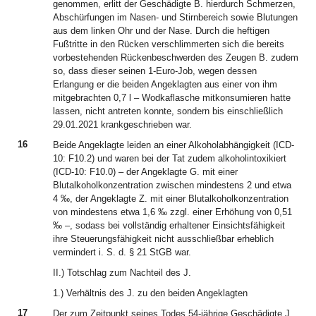
genommen, erlitt der Geschädigte B. hierdurch Schmerzen,
Abschürfungen im Nasen- und Stirnbereich sowie Blutungen
aus dem linken Ohr und der Nase. Durch die heftigen
Fußtritte in den Rücken verschlimmerten sich die bereits
vorbestehenden Rückenbeschwerden des Zeugen B. zudem
so, dass dieser seinen 1-Euro-Job, wegen dessen
Erlangung er die beiden Angeklagten aus einer von ihm
mitgebrachten 0,7 l – Wodkaflasche mitkonsumieren hatte
lassen, nicht antreten konnte, sondern bis einschließlich
29.01.2021 krankgeschrieben war.
16
Beide Angeklagte leiden an einer Alkoholabhängigkeit (ICD-
10: F10.2) und waren bei der Tat zudem alkoholintoxikiert
(ICD-10: F10.0) – der Angeklagte G. mit einer
Blutalkoholkonzentration zwischen mindestens 2 und etwa
4 ‰, der Angeklagte Z. mit einer Blutalkoholkonzentration
von mindestens etwa 1,6 ‰ zzgl. einer Erhöhung von 0,51
‰ –, sodass bei vollständig erhaltener Einsichtsfähigkeit
ihre Steuerungsfähigkeit nicht ausschließbar erheblich
vermindert i. S. d. § 21 StGB war.
II.) Totschlag zum Nachteil des J.
1.) Verhältnis des J. zu den beiden Angeklagten
17
Der zum Zeitpunkt seines Todes 54-jährige Geschädigte J.