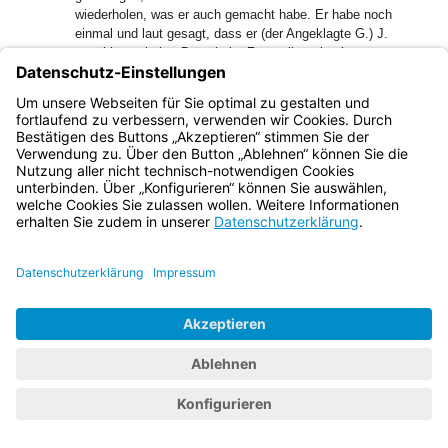
wiederholen, was er auch gemacht habe. Er habe noch
einmal und laut gesagt, dass er (der Angeklagte G.) J.
geschlagen habe. Dann habe Z. von ihm abgelassen.
54
Nach allem sei W. auf ihn zugekommen und habe gesagt,
dass ihm jemand, den er vor einiger Zeit getroffen habe,
erzählt habe, er (der Angeklagte G.) laufe in der Stadt
herum und rede „einen Scheiß“, dass Z. am Tod von J.
schuld sei.
55
Er habe später an dem Tag noch kurz mit Z. gesprochen
und versucht, in Erfahrung zu bringen, wen W. gemeint
habe, jedoch keine Antwort bekommen.
56
Z. selbst sage in seiner Aussage aus, dass er kämpfen
könne und Boxen und andere Sportarten trainiert habe. Er
sage auch selbst, dass er von W. erfahren habe, dass er
(der Angeklagte G.) in der Stadt herumlaufe und verbreite,
dass es Z. gewesen sei, der J. verprügelt habe. Dies
entspreche nicht der Wahrheit. Z. und W. würden sich
schon lange kennen und seien gute Freunde.
57
W. habe ihn an diesem Tag immer wieder derart verbal
provoziert, dass er (der Angeklagte G.) zu dem Schluss
gekommen sei, es sei besser, den … zu verlassen. Die