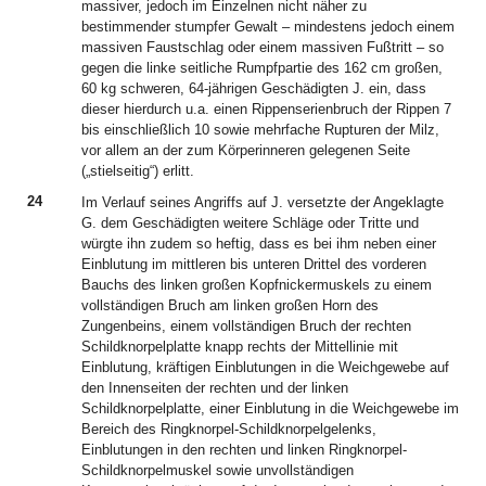
massiver, jedoch im Einzelnen nicht näher zu
bestimmender stumpfer Gewalt – mindestens jedoch einem
massiven Faustschlag oder einem massiven Fußtritt – so
gegen die linke seitliche Rumpfpartie des 162 cm großen,
60 kg schweren, 64-jährigen Geschädigten J. ein, dass
dieser hierdurch u.a. einen Rippenserienbruch der Rippen 7
bis einschließlich 10 sowie mehrfache Rupturen der Milz,
vor allem an der zum Körperinneren gelegenen Seite
(„stielseitig“) erlitt.
24
Im Verlauf seines Angriffs auf J. versetzte der Angeklagte
G. dem Geschädigten weitere Schläge oder Tritte und
würgte ihn zudem so heftig, dass es bei ihm neben einer
Einblutung im mittleren bis unteren Drittel des vorderen
Bauchs des linken großen Kopfnickermuskels zu einem
vollständigen Bruch am linken großen Horn des
Zungenbeins, einem vollständigen Bruch der rechten
Schildknorpelplatte knapp rechts der Mittellinie mit
Einblutung, kräftigen Einblutungen in die Weichgewebe auf
den Innenseiten der rechten und der linken
Schildknorpelplatte, einer Einblutung in die Weichgewebe im
Bereich des Ringknorpel-Schildknorpelgelenks,
Einblutungen in den rechten und linken Ringknorpel-
Schildknorpelmuskel sowie unvollständigen