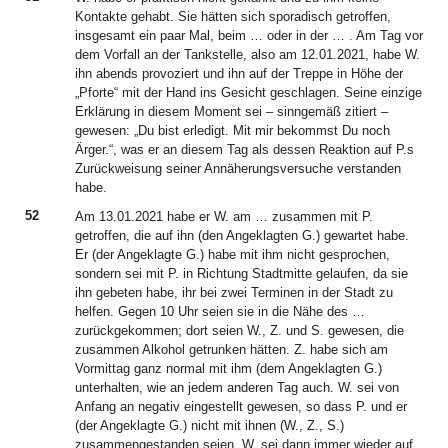
Kontakte gehabt. Sie hätten sich sporadisch getroffen,
insgesamt ein paar Mal, beim … oder in der … . Am Tag vor
dem Vorfall an der Tankstelle, also am 12.01.2021, habe W.
ihn abends provoziert und ihn auf der Treppe in Höhe der
„Pforte“ mit der Hand ins Gesicht geschlagen. Seine einzige
Erklärung in diesem Moment sei – sinngemäß zitiert –
gewesen: „Du bist erledigt. Mit mir bekommst Du noch
Ärger.“, was er an diesem Tag als dessen Reaktion auf P.s
Zurückweisung seiner Annäherungsversuche verstanden
habe.
52
Am 13.01.2021 habe er W. am … zusammen mit P.
getroffen, die auf ihn (den Angeklagten G.) gewartet habe.
Er (der Angeklagte G.) habe mit ihm nicht gesprochen,
sondern sei mit P. in Richtung Stadtmitte gelaufen, da sie
ihn gebeten habe, ihr bei zwei Terminen in der Stadt zu
helfen. Gegen 10 Uhr seien sie in die Nähe des …
zurückgekommen; dort seien W., Z. und S. gewesen, die
zusammen Alkohol getrunken hätten. Z. habe sich am
Vormittag ganz normal mit ihm (dem Angeklagten G.)
unterhalten, wie an jedem anderen Tag auch. W. sei von
Anfang an negativ eingestellt gewesen, so dass P. und er
(der Angeklagte G.) nicht mit ihnen (W., Z., S.)
zusammengestanden seien. W. sei dann immer wieder auf