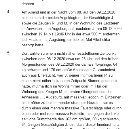
drohten.
4
Am Abend und in der Nacht vom 08. auf den 09.12.2020
hielten sich die beiden Angeklagten, der Geschädigte J.
sowie die Zeugen R. und M. in der Wohnung des Letzteren
im Anwesen … in Augsburg auf, nachdem J. am 08.12.2020
zwischen 19:14 bis 19:46 Uhr in der etwa 500 m entfernten
Lidl-Filiale in …, Augsburg, ein letztes Mal Alkoholika
besorgt hatte.
5
Dort wirkte zu einem nicht näher feststellbaren Zeitpunkt
zwischen dem 08.12.2020 etwa um 23 Uhr und den frühen
Morgenstunden des 09.12.2020 der damals 45-jährige, 64
kg schwere und 176 cm große Angeklagte G. zumindest
auch aus Eifersucht, weil J. seiner Intimpartnerin P. zu
einem nicht näher bekannten Zeitpunkt Blumen geschenkt
hatte, mutmaßlich im Wohnzimmer oder im Flur der
Wohnung des Zeugen M. im ersten Obergeschoss des
Anwesens …, Augsburg, mit massiver, jedoch im Einzelnen
nicht näher zu bestimmender stumpfer Gewalt – sei es
durch einen oder mehrere massive Faustschläge oder durch
einen oder mehrere massive Fußtritte – so gegen die linke
seitliche Rumpfpartie des 162 cm großen, 60 kg schweren,
64-jährigen Geschädigten J. ein, dass dieser hierdurch u.a.