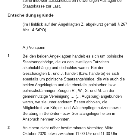
seine insoweit ausscheidbaren notwendigen Auslagen der
Staatskasse zur Last.
Entscheidungsgründe
(im Hinblick auf den Angeklagten Z. abgekürzt gemäß § 267
Abs. 4 StPO)
…
A.) Vorspann
1
Bei den beiden Angeklagten handelt es sich um polnische
Staatsangehörige, die zu den jeweiligen Tatzeiten
alkoholabhängig und obdachlos waren. Bei den
Geschädigten B. und J. handelt (bzw. handelte) es sich
ebenfalls um polnische Staatsangehörige, die wie auch die
beiden Angeklagten und die ebenfalls polnischen bzw.
polnischstämmigen Zeugen R., W., S. und M. an die
gemeinnützige Vereinigung … (… Augsburg) angebunden
waren, wo sie unter anderem Essen abholen, die
Möglichkeit zur Körper- und Wäschepflege nutzen sowie
Beratung in Behörden- bzw. Sozialangelegenheiten in
Anspruch nehmen konnten.
2
An einem nicht näher bestimmbaren Vormittag Mitte
Oktober 2020, etwa zwischen 11:00 Uhr und 11:30 Uhr,