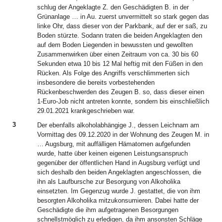
schlug der Angeklagte Z. den Geschädigten B. in der
Grünanlage … in Au. zuerst unvermittelt so stark gegen das
linke Ohr, dass dieser von der Parkbank, auf der er saß, zu
Boden stürzte. Sodann traten die beiden Angeklagten den
auf dem Boden Liegenden in bewussten und gewollten
Zusammenwirken über einen Zeitraum von ca. 30 bis 60
Sekunden etwa 10 bis 12 Mal heftig mit den Füßen in den
Rücken. Als Folge des Angriffs verschlimmerten sich
insbesondere die bereits vorbestehenden
Rückenbeschwerden des Zeugen B. so, dass dieser einen
1-Euro-Job nicht antreten konnte, sondern bis einschließlich
29.01.2021 krankgeschrieben war.
3
Der ebenfalls alkoholabhängige J., dessen Leichnam am
Vormittag des 09.12.2020 in der Wohnung des Zeugen M. in
… Augsburg, mit auffälligen Hämatomen aufgefunden
wurde, hatte über keinen eigenen Leistungsanspruch
gegenüber der öffentlichen Hand in Augsburg verfügt und
sich deshalb den beiden Angeklagten angeschlossen, die
ihn als Laufbursche zur Besorgung von Alkoholika
einsetzten. Im Gegenzug wurde J. gestattet, die von ihm
besorgten Alkoholika mitzukonsumieren. Dabei hatte der
Geschädigte die ihm aufgetragenen Besorgungen
schnellstmöglich zu erledigen, da ihm ansonsten Schläge