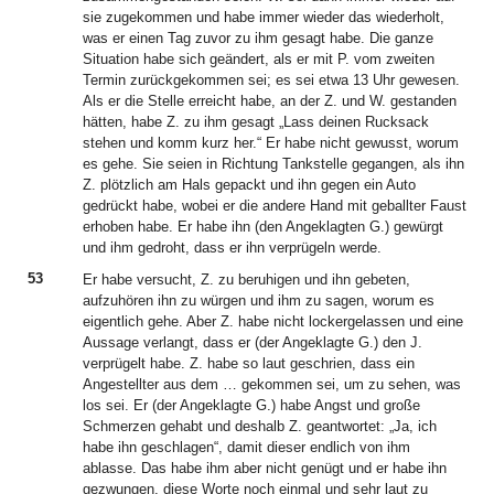
sie zugekommen und habe immer wieder das wiederholt,
was er einen Tag zuvor zu ihm gesagt habe. Die ganze
Situation habe sich geändert, als er mit P. vom zweiten
Termin zurückgekommen sei; es sei etwa 13 Uhr gewesen.
Als er die Stelle erreicht habe, an der Z. und W. gestanden
hätten, habe Z. zu ihm gesagt „Lass deinen Rucksack
stehen und komm kurz her.“ Er habe nicht gewusst, worum
es gehe. Sie seien in Richtung Tankstelle gegangen, als ihn
Z. plötzlich am Hals gepackt und ihn gegen ein Auto
gedrückt habe, wobei er die andere Hand mit geballter Faust
erhoben habe. Er habe ihn (den Angeklagten G.) gewürgt
und ihm gedroht, dass er ihn verprügeln werde.
53
Er habe versucht, Z. zu beruhigen und ihn gebeten,
aufzuhören ihn zu würgen und ihm zu sagen, worum es
eigentlich gehe. Aber Z. habe nicht lockergelassen und eine
Aussage verlangt, dass er (der Angeklagte G.) den J.
verprügelt habe. Z. habe so laut geschrien, dass ein
Angestellter aus dem … gekommen sei, um zu sehen, was
los sei. Er (der Angeklagte G.) habe Angst und große
Schmerzen gehabt und deshalb Z. geantwortet: „Ja, ich
habe ihn geschlagen“, damit dieser endlich von ihm
ablasse. Das habe ihm aber nicht genügt und er habe ihn
gezwungen, diese Worte noch einmal und sehr laut zu