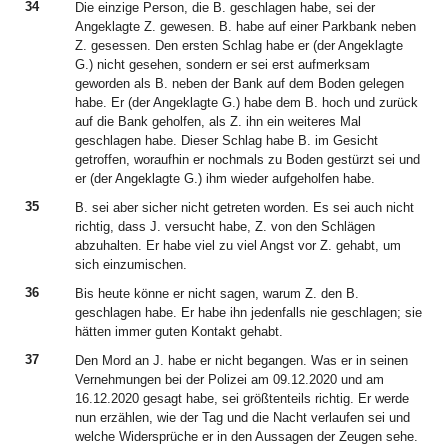
34
Die einzige Person, die B. geschlagen habe, sei der
Angeklagte Z. gewesen. B. habe auf einer Parkbank neben
Z. gesessen. Den ersten Schlag habe er (der Angeklagte
G.) nicht gesehen, sondern er sei erst aufmerksam
geworden als B. neben der Bank auf dem Boden gelegen
habe. Er (der Angeklagte G.) habe dem B. hoch und zurück
auf die Bank geholfen, als Z. ihn ein weiteres Mal
geschlagen habe. Dieser Schlag habe B. im Gesicht
getroffen, woraufhin er nochmals zu Boden gestürzt sei und
er (der Angeklagte G.) ihm wieder aufgeholfen habe.
35
B. sei aber sicher nicht getreten worden. Es sei auch nicht
richtig, dass J. versucht habe, Z. von den Schlägen
abzuhalten. Er habe viel zu viel Angst vor Z. gehabt, um
sich einzumischen.
36
Bis heute könne er nicht sagen, warum Z. den B.
geschlagen habe. Er habe ihn jedenfalls nie geschlagen; sie
hätten immer guten Kontakt gehabt.
37
Den Mord an J. habe er nicht begangen. Was er in seinen
Vernehmungen bei der Polizei am 09.12.2020 und am
16.12.2020 gesagt habe, sei größtenteils richtig. Er werde
nun erzählen, wie der Tag und die Nacht verlaufen sei und
welche Widersprüche er in den Aussagen der Zeugen sehe.