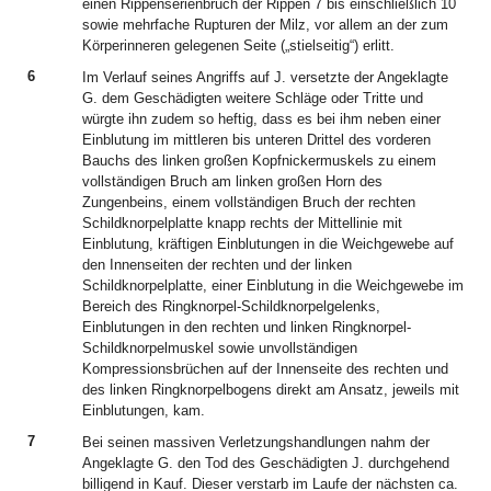
einen Rippenserienbruch der Rippen 7 bis einschließlich 10
sowie mehrfache Rupturen der Milz, vor allem an der zum
Körperinneren gelegenen Seite („stielseitig“) erlitt.
6
Im Verlauf seines Angriffs auf J. versetzte der Angeklagte
G. dem Geschädigten weitere Schläge oder Tritte und
würgte ihn zudem so heftig, dass es bei ihm neben einer
Einblutung im mittleren bis unteren Drittel des vorderen
Bauchs des linken großen Kopfnickermuskels zu einem
vollständigen Bruch am linken großen Horn des
Zungenbeins, einem vollständigen Bruch der rechten
Schildknorpelplatte knapp rechts der Mittellinie mit
Einblutung, kräftigen Einblutungen in die Weichgewebe auf
den Innenseiten der rechten und der linken
Schildknorpelplatte, einer Einblutung in die Weichgewebe im
Bereich des Ringknorpel-Schildknorpelgelenks,
Einblutungen in den rechten und linken Ringknorpel-
Schildknorpelmuskel sowie unvollständigen
Kompressionsbrüchen auf der Innenseite des rechten und
des linken Ringknorpelbogens direkt am Ansatz, jeweils mit
Einblutungen, kam.
7
Bei seinen massiven Verletzungshandlungen nahm der
Angeklagte G. den Tod des Geschädigten J. durchgehend
billigend in Kauf. Dieser verstarb im Laufe der nächsten ca.