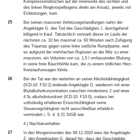
Kompressionsbrüchen auf der Innenseite des rechten und
des linken Ringknorpelbogens direkt am Ansatz, jeweils mit
Einblutungen, kam.
25
Bei seinen massiven Verletzungshandlungen nahm der
Angeklagte G. den Tod des Geschädigten J. durchgehend
billigend in Kauf. Tatsächlich verstarb dieser im Laufe der
nächsten ca. 10 bis maximal ca. 60 Minuten nach Zufügung
des Traumas gegen seine linke seitliche Rumpfpartie, weil
es aufgrund der mehrfachen Rupturen an der Milz zu einer
massiven, ein Volumen von ca. 1,5 l umfassenden Blutung
in seine freie Bauchhöhle kam, die zu einem tödlichen Herz-
Kreislaufversagen führte.
26
Bei der Tat war der weiterhin an seiner Alkoholabhängigkeit
(ICD-10: F10.2) leidende Angeklagte G. wiederum mit einer
Blutalkoholkonzentration zwischen mindestens 2 und etwa
4 ‰ alkoholintoxikiert (ICD-10: F10.0), sodass bei
vollständig erhaltener Einsichtsfähigkeit seine
Steuerungsfähigkeit nicht ausschließbar erheblich
vermindert i. S. d. § 21 StGB war.
4.) Nachtatverhalten
27
In den Morgenstunden des 09.12.2020 wies der Angeklagte
Z. den Angeklagten G. darauf hin, dass der Geschädigte