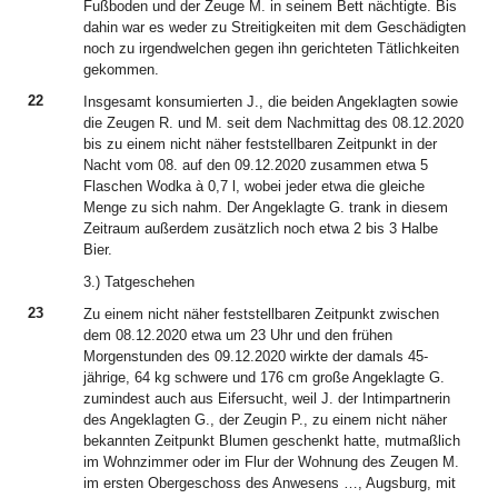
Fußboden und der Zeuge M. in seinem Bett nächtigte. Bis
dahin war es weder zu Streitigkeiten mit dem Geschädigten
noch zu irgendwelchen gegen ihn gerichteten Tätlichkeiten
gekommen.
22
Insgesamt konsumierten J., die beiden Angeklagten sowie
die Zeugen R. und M. seit dem Nachmittag des 08.12.2020
bis zu einem nicht näher feststellbaren Zeitpunkt in der
Nacht vom 08. auf den 09.12.2020 zusammen etwa 5
Flaschen Wodka à 0,7 l, wobei jeder etwa die gleiche
Menge zu sich nahm. Der Angeklagte G. trank in diesem
Zeitraum außerdem zusätzlich noch etwa 2 bis 3 Halbe
Bier.
3.) Tatgeschehen
23
Zu einem nicht näher feststellbaren Zeitpunkt zwischen
dem 08.12.2020 etwa um 23 Uhr und den frühen
Morgenstunden des 09.12.2020 wirkte der damals 45-
jährige, 64 kg schwere und 176 cm große Angeklagte G.
zumindest auch aus Eifersucht, weil J. der Intimpartnerin
des Angeklagten G., der Zeugin P., zu einem nicht näher
bekannten Zeitpunkt Blumen geschenkt hatte, mutmaßlich
im Wohnzimmer oder im Flur der Wohnung des Zeugen M.
im ersten Obergeschoss des Anwesens …, Augsburg, mit