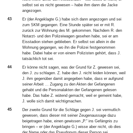
selbst sei es nicht gewesen – habe ihm dann die Jacke
angezogen.
43
Er (der Angeklagte G.) habe sich dann angezogen und sei
zum SKM gegangen. Eine Stunde später sei er mit R.
zurück zur Wohnung des M. gekommen. Nachdem R. den
Notarzt- und den Polizeiwagen gesehen habe, sei er am
Eisstadion stehen geblieben. Er selbst sei allein in die
Wohnung gegangen, wo ihn die Polizei festgenommen
habe. Dabei habe er von einem Polizisten gehört, dass J.
tatsächlich tot sei.
44
Er könne nicht sagen, was der Grund für Z. gewesen sei,
den J. zu schlagen. Z. habe den J. nicht leiden können, weil
J. ihm gegenüber damit angegeben habe, dass er aufgrund
seiner Arbeit … Zugang zu den Akten der Gefangenen
gehabt und die Personalakten der Gefangenen gelesen
habe. Das habe Z. wütend gemacht, weil er gemeint habe,
J. wolle sich damit wichtigmachen.
45
Der zweite Grund für die Schläge gegen J. sei vermutlich
gewesen, dass dieser mit seiner Zeugenaussage dazu
beigetragen habe, einen gewissen „P.“ ins Gefängnis zu
bringen – er (der Angeklagte G.) wisse aber nicht, ob dies
der Name oder das Pseudonym dieser Person sei.