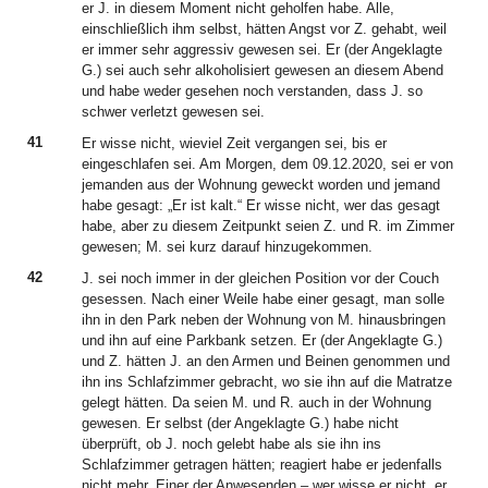
er J. in diesem Moment nicht geholfen habe. Alle,
einschließlich ihm selbst, hätten Angst vor Z. gehabt, weil
er immer sehr aggressiv gewesen sei. Er (der Angeklagte
G.) sei auch sehr alkoholisiert gewesen an diesem Abend
und habe weder gesehen noch verstanden, dass J. so
schwer verletzt gewesen sei.
41
Er wisse nicht, wieviel Zeit vergangen sei, bis er
eingeschlafen sei. Am Morgen, dem 09.12.2020, sei er von
jemanden aus der Wohnung geweckt worden und jemand
habe gesagt: „Er ist kalt.“ Er wisse nicht, wer das gesagt
habe, aber zu diesem Zeitpunkt seien Z. und R. im Zimmer
gewesen; M. sei kurz darauf hinzugekommen.
42
J. sei noch immer in der gleichen Position vor der Couch
gesessen. Nach einer Weile habe einer gesagt, man solle
ihn in den Park neben der Wohnung von M. hinausbringen
und ihn auf eine Parkbank setzen. Er (der Angeklagte G.)
und Z. hätten J. an den Armen und Beinen genommen und
ihn ins Schlafzimmer gebracht, wo sie ihn auf die Matratze
gelegt hätten. Da seien M. und R. auch in der Wohnung
gewesen. Er selbst (der Angeklagte G.) habe nicht
überprüft, ob J. noch gelebt habe als sie ihn ins
Schlafzimmer getragen hätten; reagiert habe er jedenfalls
nicht mehr. Einer der Anwesenden – wer wisse er nicht, er