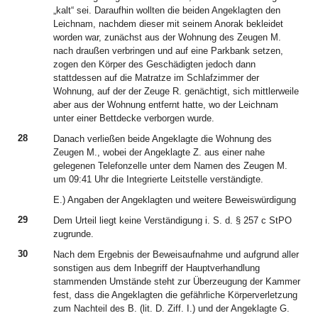
„kalt“ sei. Daraufhin wollten die beiden Angeklagten den
Leichnam, nachdem dieser mit seinem Anorak bekleidet
worden war, zunächst aus der Wohnung des Zeugen M.
nach draußen verbringen und auf eine Parkbank setzen,
zogen den Körper des Geschädigten jedoch dann
stattdessen auf die Matratze im Schlafzimmer der
Wohnung, auf der der Zeuge R. genächtigt, sich mittlerweile
aber aus der Wohnung entfernt hatte, wo der Leichnam
unter einer Bettdecke verborgen wurde.
28
Danach verließen beide Angeklagte die Wohnung des
Zeugen M., wobei der Angeklagte Z. aus einer nahe
gelegenen Telefonzelle unter dem Namen des Zeugen M.
um 09:41 Uhr die Integrierte Leitstelle verständigte.
E.) Angaben der Angeklagten und weitere Beweiswürdigung
29
Dem Urteil liegt keine Verständigung i. S. d. § 257 c StPO
zugrunde.
30
Nach dem Ergebnis der Beweisaufnahme und aufgrund aller
sonstigen aus dem Inbegriff der Hauptverhandlung
stammenden Umstände steht zur Überzeugung der Kammer
fest, dass die Angeklagten die gefährliche Körperverletzung
zum Nachteil des B. (lit. D. Ziff. I.) und der Angeklagte G.