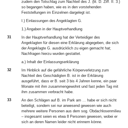
zudem den Totschlag zum Nachteil des J. (lit. D. Ziff. II. 3.)
so begangen haben, wie es in den vorstehenden
Feststellungen im Einzelnen dargelegt ist.
I.) Einlassungen des Angeklagten G.
1.) Angaben in der Hauptverhandlung
31
In der Hauptverhandlung hat der Verteidiger des
Angeklagten für diesen eine Erklärung abgegeben, die sich
der Angeklagte G. ausdrücklich zu eigen gemacht hat;
Nachfragen hierzu wurden gestattet.
a.) Inhalt der Einlassungserklärung
32
Im Hinblick auf die gefährliche Körperverletzung zum
Nachteil des Geschädigten B. ist in der Erklärung
ausgeführt, dass er B. seit 3 bis 4 Jahren kenne, ein paar
Monate mit ihm zusammengewohnt und fast jeden Tag mit
ihm zusammen verbracht habe.
33
An den Schlägen auf B. im Park am … habe er sich nicht
beteiligt, sondern sei nur anwesend gewesen wie auch
mehrere weitere Personen aus dem sog. Obdachlosenmilieu
– insgesamt seien es etwa 8 Personen gewesen, wobei er
sich an deren Namen leider nicht erinnern könne.