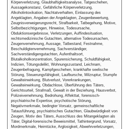
Körperverletzung, Glaubhaftigkeitsanalyse, Tatgeschehen,
Aussagekonstanz, Gefährliche Körperverletzung,
Alkoholintoxikation, Nachtatverhalten, Einlassung des
Angeklagten, Angaben der Angeklagten, Zeugenbewertung,
Zeugnisverweigerungsrecht, Strafbarkeit, Tatbegehung, Motive,
Selbstbezichtigungen, Hinweise, Todesursache,
Obduktionsergebnisse, Verletzungen, Auffindesituation,
rechtsmedizinische Gutachten, alternative Todesursachen,
Zeugenvernehmung, Aussage, Tatbestand, Festnahme,
Beschuldigtenvernehmung, Sachverständiger,
Sachverständigengutachten, Aufenthaltsort,
Blutalkoholkonzentration, Spurensicherung, Schuldfähigkeit,
Indizien, Tötungsdelikt, Wohnungszustand, Leichnam,
Zeugenbefragung, Kampfgeschehen, krankhafte seelische
Störung, Steuerungsfähigkeit, Laufbursche, Milzruptur, Stumpfe
Gewalteinwirkung, Blutverlust, Vorerkrankungen,
Gewalteinwirkung, Obdachlose, Überführung des Täters,
Gerichtsurteil, Strafmaß, Gewalt in der Beziehung, Hausverbot,
Polizeivernehmung, Bedrohung, Affekttat, forensisch-
psychiatrische Expertise, psychotische Störung,
Negativmerkmale, bedingter Vorsatz, gemeinschaftliche
Tatausführung, psychiatrisches Gutachten, Glaubwürdigkeit von
Zeugen, Motiv des Täters, Ausschluss des Mitangeklagten als
Täter, Digital-forensische Beweismittel, Tathintergrund, Vorsatz,
Mordmerkmale, Heimtücke, Arglosigkeit, Abwehrverletzungen,