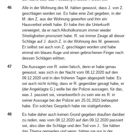
46
Alle in der Wohnung des M. hätten gewusst, dass J. von Z.
geschlagen worden sei. Es habe eine Zeit gegeben, in der
M. den Z. aus der Wohnung geworfen und ihm ein
Hausverbot erteilt habe. Er habe ihm die Unterkunft
verweigert, da er nach Alkoholkonsum immer wieder
Streitigkeiten provoziert habe. R. sei immer Zeuge all dieser
Schläge auf J. durch Z. in der Wohnung des M. gewesen.
Er selbst sei auch von Z. geschlagen worden und habe
einmal ein blaues Auge und einen gebrochenen Finger nach
dessen Schlägen erlitten.
47
Die Aussagen von R. seien falsch, denn er habe genau
gewusst, was sich in der Nacht vom 08.12.2020 auf den
09.12.2020 und in den früheren Tagen abgespielt habe. Es
sei auch nicht richtig, dass er R. gegenüber gesagt habe, er
(der Angeklagte G.) wolle bei der Polizei aussagen, für das,
was J. passiert sei, verantwortlich zu sein wie es R. in
seiner Aussage bei der Polizei am 25.01.2021 behauptet
habe. Ein solches Gespräch habe nie stattgefunden.
48
Es habe daher auch keinen Grund gegeben draußen darüber
zu reden, was vom 08.12.2020 auf den 09.12.2020 passiert
sei, also über die Schläge und den Tod von J.. Sie hätten
das Thema gemieden und wenn, hätten sie nur in der