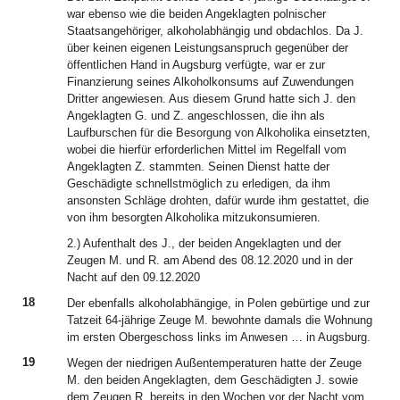
war ebenso wie die beiden Angeklagten polnischer
Staatsangehöriger, alkoholabhängig und obdachlos. Da J.
über keinen eigenen Leistungsanspruch gegenüber der
öffentlichen Hand in Augsburg verfügte, war er zur
Finanzierung seines Alkoholkonsums auf Zuwendungen
Dritter angewiesen. Aus diesem Grund hatte sich J. den
Angeklagten G. und Z. angeschlossen, die ihn als
Laufburschen für die Besorgung von Alkoholika einsetzten,
wobei die hierfür erforderlichen Mittel im Regelfall vom
Angeklagten Z. stammten. Seinen Dienst hatte der
Geschädigte schnellstmöglich zu erledigen, da ihm
ansonsten Schläge drohten, dafür wurde ihm gestattet, die
von ihm besorgten Alkoholika mitzukonsumieren.
2.) Aufenthalt des J., der beiden Angeklagten und der
Zeugen M. und R. am Abend des 08.12.2020 und in der
Nacht auf den 09.12.2020
18
Der ebenfalls alkoholabhängige, in Polen gebürtige und zur
Tatzeit 64-jährige Zeuge M. bewohnte damals die Wohnung
im ersten Obergeschoss links im Anwesen … in Augsburg.
19
Wegen der niedrigen Außentemperaturen hatte der Zeuge
M. den beiden Angeklagten, dem Geschädigten J. sowie
dem Zeugen R. bereits in den Wochen vor der Nacht vom