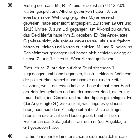
38
Richtig sei, dass M., R., Z. und er selbst am 08.12.2020
Karten gespielt und Alkohol getrunken hätten. J. sei
ebenfalls in der Wohnung (erg.: des M.) anwesend
gewesen, habe aber nicht mitgespielt. Zwischen 19 Uhr und
19:15 Uhr sei J. zum Lidl gegangen, um Alkohol zu kaufen,
das Geld hierfür habe ihm Z. gegeben. Er (der Angeklagte
G.) wisse nicht, wie spät es gewesen sei, als sie aufgehört
hätten zu trinken und Karten zu spielen. M. und R. seien ins
Schlafzimmer gegangen und hätten sich schlafen gelegt; er
selbst, Z. und J. seien im Wohnzimmer geblieben.
39
Plötzlich sei Z. auf den auf dem Stuhl sitzenden J.
zugegangen und habe begonnen, ihn zu schlagen. Während
der polizeilichen Vernehmung habe er auf einem Zettel
skizziert, wo J. gesessen habe. Z. habe ihn mit einer Hand
am Hals festgehalten und mit der anderen Hand, die er zur
Faust ballte, ins Gesicht und auf die Rippen geschlagen. Er
(der Angeklagte G.) wisse nicht, wie lange es gedauert
habe, aber nachdem Z. aufgehört habe, J. zu schlagen,
habe sich dieser auf den Boden gesetzt und mit dem
Rücken an das Sofa gelehnt, auf dem er (der Angeklagte
G.) gesessen habe.
40
Es tue ihm sehr leid und er schäme sich auch dafür, dass