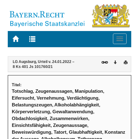
Zur
Zur
Toggle
Startseite
Trefferliste
navigati
von
der
BAYERN.RECHT
letzten
Navigation
Inhalt
LG Augsburg, Urteil v. 24.01.2022 –
Download
Druck
Suche
8 Ks 401 Js 101760/21
Titel:
Totschlag, Zeugenaussagen, Manipulation,
Eifersucht, Vernehmung, Verdächtigung,
Belastungszeugen, Alkoholabhängigkeit,
Körperverletzung, Gewaltanwendung,
Obdachlosigkeit, Zusammenwirken,
Einsichtsfähigkeit, Zeugenaussage,
Beweiswürdigung, Tatort, Glaubhaftigkeit, Konstanz