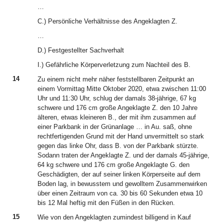
…
C.) Persönliche Verhältnisse des Angeklagten Z.
…
D.) Festgestellter Sachverhalt
I.) Gefährliche Körperverletzung zum Nachteil des B.
14
Zu einem nicht mehr näher feststellbaren Zeitpunkt an
einem Vormittag Mitte Oktober 2020, etwa zwischen 11:00
Uhr und 11:30 Uhr, schlug der damals 38-jährige, 67 kg
schwere und 176 cm große Angeklagte Z. den 10 Jahre
älteren, etwas kleineren B., der mit ihm zusammen auf
einer Parkbank in der Grünanlage … in Au. saß, ohne
rechtfertigenden Grund mit der Hand unvermittelt so stark
gegen das linke Ohr, dass B. von der Parkbank stürzte.
Sodann traten der Angeklagte Z. und der damals 45-jährige,
64 kg schwere und 176 cm große Angeklagte G. den
Geschädigten, der auf seiner linken Körperseite auf dem
Boden lag, in bewusstem und gewolltem Zusammenwirken
über einen Zeitraum von ca. 30 bis 60 Sekunden etwa 10
bis 12 Mal heftig mit den Füßen in den Rücken.
15
Wie von den Angeklagten zumindest billigend in Kauf