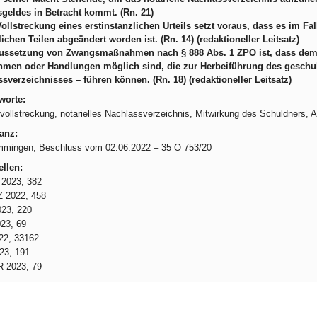
geldes in Betracht kommt. (Rn. 21)
Vollstreckung eines erstinstanzlichen Urteils setzt voraus, dass es im Fa
ichen Teilen abgeändert worden ist. (Rn. 14) (redaktioneller Leitsatz)
aussetzung von Zwangsmaßnahmen nach § 888 Abs. 1 ZPO ist, dass dem
men oder Handlungen möglich sind, die zur Herbeiführung des geschulde
sverzeichnisses – führen können. (Rn. 18) (redaktioneller Leitsatz)
worte:
ollstreckung, notarielles Nachlassverzeichnis, Mitwirkung des Schuldners, Ausk
anz:
mingen, Beschluss vom 02.06.2022 – 35 O 753/20
llen:
2023, 382
 2022, 458
23, 220
23, 69
22, 33162
23, 191
 2023, 79