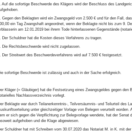
. Auf die sofortige Beschwerde des Klägers wird der Beschluss des Landger
ufgehoben.
. Gegen den Beklagten wird ein Zwangsgeld von 2.500 € und für den Fall, das
00,00 ein Tag Zwangshaft angeordnet, wenn der Beklagte nicht bis zum 9. De
rblasserin am 12.01.2019 bei ihrem Tode hinterlassenen Gegenstände (notariel
. Der Schuldner hat die Kosten dieses Verfahrens zu tragen.
. Die Rechtsbeschwerde wird nicht zugelassen.
. Der Streitwert des Beschwerdeverfahrens wird auf 7.500 € festgesetzt.
ie sofortige Beschwerde ist zulässig und auch in der Sache erfolgreich.
er Kläger (= Gläubiger) hat die Festsetzung eines Zwangsgeldes gegen den Be
otarielles Nachlassverzeichnis vorlegt.
er Beklagte war durch Teilanerkenntnis-, Teilversäumnis- und Teilurteil de
uskunftserteilung unter gleichzeitiger Vorlage von Belegen verurteilt worden.
em er sich gegen die Verpflichtung zur Belegvorlage wendete, hat der Senat d
nsoweit aufgehoben und die Klage abgewiesen.
er Schuldner hat mit Schreiben vom 30.07.2020 das Notariat M. in K. mit der