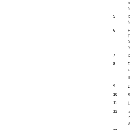
b
N
5
D
N
6
F
T
ü
n
7
D
8
D
s
II
9
D
10
S
11
1
12
a
i
g