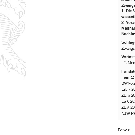
Zwangs
1. Die 
wesentl
2. Vor
Maßnah
Nachlas
Schlag
Zwangsv
Vorinst
LG Mem
Fundste
FamRZ 
BWNotZ
ErbR 20
ZErb 20
LSK 20
ZEV 20
NJW-RR
Tenor