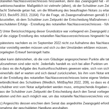
otariellen Nachlassverzeichnisses hinzuwirken, denn das Zwangsgeld hat - 
anktionscharakter. Maßgeblich ist vielmehr (allein), ob der Schuldner zum Ze
acht Stehende getan hat, um die Mitwirkung des beauftragten Notars zu erl
0/13, BeckRS 2013, 21164). Für die Frage, ob Zwangsmaßnahmen gemäß § 88
bzustellen, ob dem Schuldner zum Zeitpunkt der Entscheidung Maßnahmen od
eschuldeten Erfolgs - Erstellung des notariellen Nachlassverzeichnisses - fü
2) Unter Berücksichtigung dieser Grundsätze war vorliegend ein Zwangsgeld zu
uf die zügige Erstellung des notariellen Nachlassverzeichnisses hingewirkt ha
pätestens nachdem es im September 2022 nicht zur Aufnahme des Nachlassv
otar vorstellig werden müssen und sich zu den Umständen erklären müssen, 
orgelegten Entwurf bemängelt hatte.
abei kann dahinstehen, ob die vom Gläubiger angesprochenen Punkte alle tats
ufzunehmen sind oder nicht. Jedenfalls handelt es sich bei allen Punkten um s
o dass es die Aufgabe des Auskunftsschuldners gewesen wäre, sich von sich
einesfalls darf er warten und sich darauf zurückziehen, bis ihm vom Notar ent
it der Erstellung des notariellen Nachlassverzeichnisses keine eigene Verbindl
erbindlichkeit des Schuldners (Weidlich, MittBayNot 2022, 209), so dass es 
chuldner erst vom Notar aufgefordert werden muss, entsprechende Angaben 
ass der Schuldner zum Zeitpunkt der Entscheidung durch den Senat vorliegen
eboten und ihm auch möglich war, um das notarielle Nachlassverzeichnis vor
c) Angesichts dessen erschien dem Senat das angedrohte Zwangsgeld erforde
ornahme der geschuldeten Handlung anzuhalten.