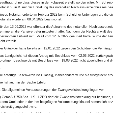
eauftragt, ohne dass dieses in der Folgezeit erstellt worden wäre. Mit Schre
otariat V. in B. mit der Erstellung des notariellen Nachlassverzeichnisses bea
ieses Notariat forderte im Februar 2022 beim Schuldner Unterlagen an, die d
otariats wurde am 08.04.2022 beantwortet.
ür den 13.09.2022 war offenbar die Aufnahme des notariellen Nachlassverzei
ermine an die Parteivertreter mitgeteilt hatte. Nachdem der Rechtsanwalt de
bersandten Entwurf mit E-Mail vom 12.09.2022 geäußert hatte, wurde der Te
icht erstellt.
er Gläubiger hatte bereits am 12.01.2022 gegen den Schuldner die Verhängu
as Landgericht hat diesen Antrag mit Beschluss vom 02.06.2022 zurückgewi
ofortigen Beschwerde mit Beschluss vom 19.08.2022 nicht abgeholfen und di
.
ie sofortige Beschwerde ist zulässig, insbesondere wurde sie fristgerecht erh
ie hat auch in der Sache Erfolg.
. Die allgemeinen Voraussetzungen der Zwangsvollstreckung liegen vor.
) Gemäß § 750 Abs. 1 S. 1 ZPO darf die Zwangsvollstreckung nur beginnen, we
n dem Urteil oder in der ihm beigefügten Vollstreckungsklausel namentlich beze
leichzeitig zugestellt wird.