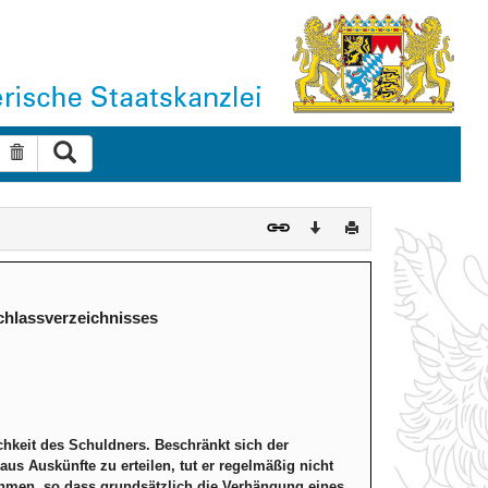
Suche ausführen
Suche zurücksetzen
Download
Drucken
chlassverzeichnisses
chkeit des Schuldners. Beschränkt sich der
s Auskünfte zu erteilen, tut er regelmäßig nicht
ehmen, so dass grundsätzlich die Verhängung eines