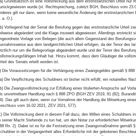
a) Grundsätzlich ist eine Vollstreckung aus dem erstinstanzlichen Urteil nur
urückgewiesen wurde (st. Rechtsprechung, zuletzt BGH, Beschluss vom 23.0
nderes gilt nur dann, wenn keine wesentliche Änderung der erstinstanzlichen
. a. O.).
b) Vorliegend hat der Senat die Berufung gegen das erstinstanzliche Urteil zw
eilweise abgeändert und die Klage insoweit abgewiesen. Allerdings erstreckt s
ngeordnete Vorlage von Belegen (die auch allein Gegenstand des Berufungsve
usnahmsweise aus dem landgerichtlichen Urteil erfolgen, da der Tenor des la
etztlich nur um die Belegvorlage abgeändert wurde und der Tenor des Berufun
ollstreckungsfähigen Inhalt hat. Hinzu kommt, dass dem Gläubiger die vollst
rteil des Senats erteilt worden ist.
) Die Voraussetzungen für die Verhängung eines Zwangsgeldes gemäß § 888 
a) Die Verpflichtung des Schuldners ist bisher nicht erfüllt; ein notarielles Nac
b) Die Zwangsvollstreckung zur Erfüllung eines titulierten Anspruchs auf Vorl
ls unvertretbare Handlung nach § 888 ZPO (BGH ZEV 2019, 81 (82); Burandt/R
4). Das gilt auch dann, wenn zur Vornahme der Handlung die Mitwirkung eines 
eschluss vom 16.02.2021, ZEV 2021, 577).
1) Die Vollstreckung dient in diesem Fall dazu, den Willen eines Schuldners in
n seiner Macht Stehende zu tun hat, um den Notar zur erforderlichen Mitwirkun
88 Rn. 2). Dabei ist es für die Festsetzung einer Zwangsmaßnahme gemäß § 
chuldner in der Vergangenheit alles Erforderliche mit der gebotenen Beschleu