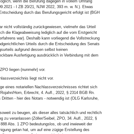
 möglich, wenn die Berufung dagegen in vollem Umfang
9.2021 - I ZB 20/21, NJW 2022, 393 m. w. N.). Etwas
 Entscheidung durch das Berufungsgericht erfolgt ist (BGH
ar nicht vollständig zurückgewiesen, vielmehr das Urteil
ich die Klageabweisung lediglich auf die vom Erstgericht
rfahrens war). Deshalb kann vorliegend die Vollstreckung
ndgerichtlichen Urteils durch die Entscheidung des Senats
gsurteils aufgrund dessen selbst keinen
reckbare Ausfertigung ausdrücklich in Verbindung mit dem
ZPO liegen (nunmehr) vor.
hlassverzeichnis liegt nicht vor.
age eines notariellen Nachlassverzeichnisses richtet sich
ojahn/Horn, Erbrecht, 4. Aufl., 2022, § 2314 BGB Rn.
Dritten - hier des Notars - notwendig ist (OLG Karlsruhe,
soweit zu beugen, als dieser alles tatsächlich und rechtlich
g zu veranlassen (Zöller/Seibel, ZPO, 34. Aufl., 2022, §
888 Abs. 1 ZPO bedeutungslos, ob und inwieweit der
nigung getan hat, um auf eine zügige Erstellung des