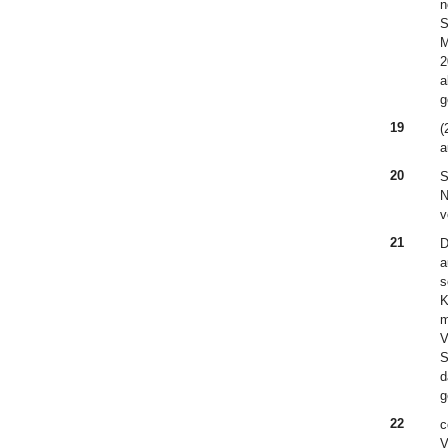
n
S
M
2
a
g
19
(
a
20
S
N
v
21
D
a
s
K
m
V
S
d
g
22
c
V