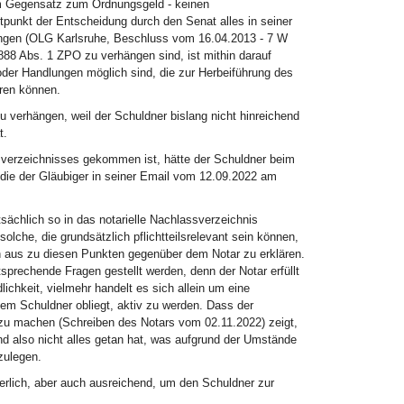
im Gegensatz zum Ordnungsgeld - keinen
itpunkt der Entscheidung durch den Senat alles in seiner
angen (OLG Karlsruhe, Beschluss vom 16.04.2013 - 7 W
8 Abs. 1 ZPO zu verhängen sind, ist mithin darauf
er Handlungen möglich sind, die zur Herbeiführung des
hren können.
 verhängen, weil der Schuldner bislang nicht hinreichend
t.
erzeichnisses gekommen ist, hätte der Schuldner beim
die der Gläubiger in seiner Email vom 12.09.2022 am
ächlich so in das notarielle Nachlassverzeichnis
olche, die grundsätzlich pflichtteilsrelevant sein können,
 aus zu diesen Punkten gegenüber dem Notar zu erklären.
sprechende Fragen gestellt werden, denn der Notar erfüllt
ichkeit, vielmehr handelt es sich allein um eine
dem Schuldner obliegt, aktiv zu werden. Dass der
zu machen (Schreiben des Notars vom 02.11.2022) zeigt,
d also nicht alles getan hat, was aufgrund der Umstände
zulegen.
rlich, aber auch ausreichend, um den Schuldner zur