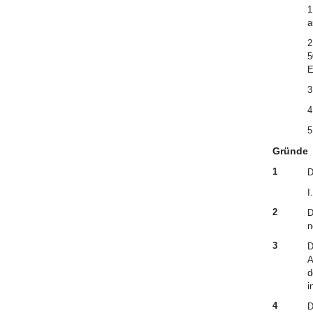
1
a
2
5
E
3
4
5
Gründe
1
D
I.
2
D
n
3
D
A
d
i
4
D