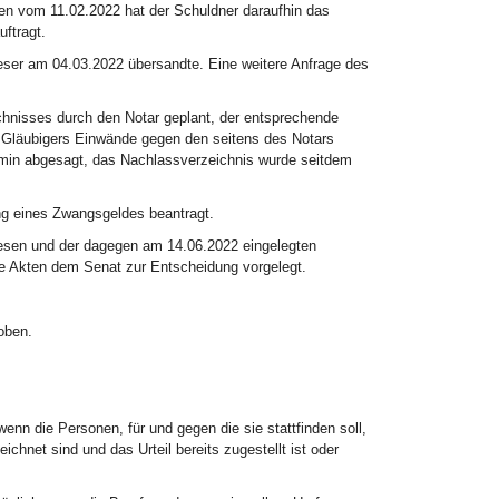
iben vom 11.02.2022 hat der Schuldner daraufhin das
uftragt.
ieser am 04.03.2022 übersandte. Eine weitere Anfrage des
chnisses durch den Notar geplant, der entsprechende
s Gläubigers Einwände gegen den seitens des Notars
rmin abgesagt, das Nachlassverzeichnis wurde seitdem
ng eines Zwangsgeldes beantragt.
esen und der dagegen am 14.06.2022 eingelegten
e Akten dem Senat zur Entscheidung vorgelegt.
oben.
nn die Personen, für und gegen die sie stattfinden soll,
ichnet sind und das Urteil bereits zugestellt ist oder