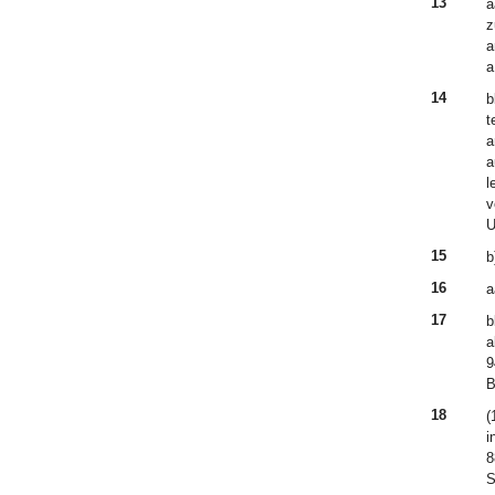
13
a
z
a
a
14
b
t
a
a
l
v
U
15
b
16
a
17
b
a
9
B
18
(
i
8
S