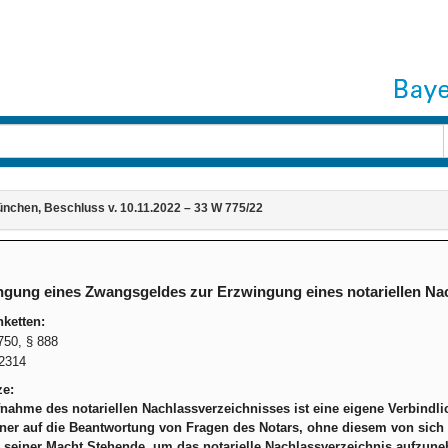
nchen, Beschluss v. 10.11.2022 – 33 W 775/22
gung eines Zwangsgeldes zur Erzwingung eines notariellen Na
ketten:
50, § 888
2314
ze:
nahme des notariellen Nachlassverzeichnisses ist eine eigene Verbindli
er auf die Beantwortung von Fragen des Notars, ohne diesem von sich au
n seiner Macht Stehende, um das notarielle Nachlassverzeichnis aufzun