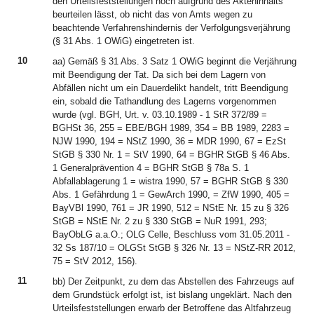
den Urteilsfeststellungen noch aufgrund des Akteninhalts
beurteilen lässt, ob nicht das von Amts wegen zu
beachtende Verfahrenshindernis der Verfolgungsverjährung
(§ 31 Abs. 1 OWiG) eingetreten ist.
10
aa) Gemäß § 31 Abs. 3 Satz 1 OWiG beginnt die Verjährung
mit Beendigung der Tat. Da sich bei dem Lagern von
Abfällen nicht um ein Dauerdelikt handelt, tritt Beendigung
ein, sobald die Tathandlung des Lagerns vorgenommen
wurde (vgl. BGH, Urt. v. 03.10.1989 - 1 StR 372/89 =
BGHSt 36, 255 = EBE/BGH 1989, 354 = BB 1989, 2283 =
NJW 1990, 194 = NStZ 1990, 36 = MDR 1990, 67 = EzSt
StGB § 330 Nr. 1 = StV 1990, 64 = BGHR StGB § 46 Abs.
1 Generalprävention 4 = BGHR StGB § 78a S. 1
Abfallablagerung 1 = wistra 1990, 57 = BGHR StGB § 330
Abs. 1 Gefährdung 1 = GewArch 1990, = ZfW 1990, 405 =
BayVBl 1990, 761 = JR 1990, 512 = NStE Nr. 15 zu § 326
StGB = NStE Nr. 2 zu § 330 StGB = NuR 1991, 293;
BayObLG a.a.O.; OLG Celle, Beschluss vom 31.05.2011 -
32 Ss 187/10 = OLGSt StGB § 326 Nr. 13 = NStZ-RR 2012,
75 = StV 2012, 156).
11
bb) Der Zeitpunkt, zu dem das Abstellen des Fahrzeugs auf
dem Grundstück erfolgt ist, ist bislang ungeklärt. Nach den
Urteilsfeststellungen erwarb der Betroffene das Altfahrzeug