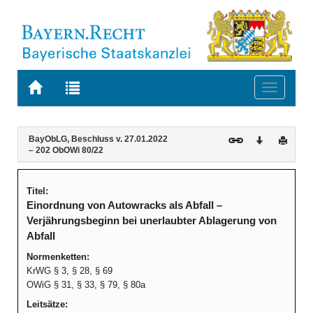
Zur
Zur
Toggle
Startseite
Trefferliste
navigati
von
der
BAYERN.RECHT
letzten
Navigation
Inhalt
BayObLG, Beschluss v. 27.01.2022
Download
Druck
Suche
– 202 ObOWi 80/22
Titel:
Einordnung von Autowracks als Abfall –
Verjährungsbeginn bei unerlaubter Ablagerung von
Abfall
Normenketten:
KrWG § 3, § 28, § 69
OWiG § 31, § 33, § 79, § 80a
Leitsätze: