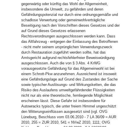
gegenwärtig oder künftig das Wohl der Allgemeinheit,
insbesondere die Umwelt, zu gefährden und deren
Gefährdungspotenzial nur durch eine ordnungsgemäße und
schadlose Verwertung oder gemeinwohlverträgliche
Beseitigung nach den Vorschriften dieses Gesetzes und der
auf Grund dieses Gesetzes erlassenen
Rechtsverordnungen ausgeschlossen werden kann. Dass
das Altfahrzeug - entgegen der Einlassung des Betroffenen
- nicht mehr seinem ursprünglichen Verwendungszweck
durch Restauration zugeführt werden sollte, hat das
Amtsgericht aufgrund rechtsfehlerfreier Beweiswürdigung
ausgeschlossen. Auch die von § 3 Abs. 4 KrWG
vorausgesetzte Gefährdung für das Allgemeinwohl ist bei
einem Schrott-Pkw anzunehmen. Ausreichend ist insoweit
eine Gefährdungslage auf Grund des Zustandes der Sache
sowie typischer Auslösungs- und Wirkungsketten, die das
Risiko des Auslaufens umweltgefährdender Flüssigkeiten
nicht nur als eine theoretische, fernliegende Möglichkeit
erscheinen lässt. Diese Gefahr ist insbesondere für
Autowracks typisch, die unter freiem Himmel ungeschützt
den Witterungseinflüssen ausgesetzt sind (vgl. OVG
Lüneburg, Beschluss vom 03.06.2010 - 7 LA 36/09 = AUR
2010, 255 = ZUR 2010, 541 = NVwZ 2010, 1111; OVG