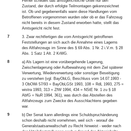
Ferner schildert das amtsgerichtliche Urteil nur den
Zustand, der durch erfolgte Teilmontagen gekennzeichnet
ist. Ob und gegebenenfalls wann diese Handlungen vom
Betroffenen vorgenommen wurden oder ob er das Fahrzeug
nicht bereits in diesem Zustand erworben hatte, stellt das
Amtsgericht nicht fest.
7
3. Zwar rechtfertigen die vom Amtsgericht getroffenen
Feststellungen an sich auch die Annahme eines Lagerns
des Altfahrzeugs im Sinne des § 69 Abs. 1 Nr. 2 i.V.m. § 28
Abs. 1 Satz 1 Alt. 2 KrWG.
8
a) Als Lagern ist eine vorübergehende Lagerung,
Zwischenlagerung oder Aufbewahrung mit dem Ziel späterer
Verwertung, Wiederverwertung oder sonstiger Beseitigung
zu verstehen (vgl. BayObLG, Beschluss vom 14.07.1993 -
3 ObOWi 57/93 = BayObLGSt 1993, 108 = RdL 1993, 275 =
wistra 1993, 313 = ZfW 1994, 434 = NStE Nr. 1 zu § 18
AbfG = NuR 1994, 361), was durch das Abstellen des
Altfahrzeugs zum Zwecke des Ausschlachtens gegeben
war.
9
b) Der Senat kann allerdings eine Schuldspruchänderung
schon deshalb nicht vornehmen, weil sich - worauf die
Generalstaatsanwaltschaft zu Recht hinweist - weder nach