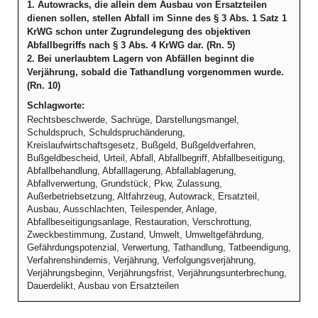
1. Autowracks, die allein dem Ausbau von Ersatzteilen
dienen sollen, stellen Abfall im Sinne des § 3 Abs. 1 Satz 1
KrWG schon unter Zugrundelegung des objektiven
Abfallbegriffs nach § 3 Abs. 4 KrWG dar. (Rn. 5)
2. Bei unerlaubtem Lagern von Abfällen beginnt die
Verjährung, sobald die Tathandlung vorgenommen wurde.
(Rn. 10)
Schlagworte:
Rechtsbeschwerde, Sachrüge, Darstellungsmangel,
Schuldspruch, Schuldspruchänderung,
Kreislaufwirtschaftsgesetz, Bußgeld, Bußgeldverfahren,
Bußgeldbescheid, Urteil, Abfall, Abfallbegriff, Abfallbeseitigung,
Abfallbehandlung, Abfalllagerung, Abfallablagerung,
Abfallverwertung, Grundstück, Pkw, Zulassung,
Außerbetriebsetzung, Altfahrzeug, Autowrack, Ersatzteil,
Ausbau, Ausschlachten, Teilespender, Anlage,
Abfallbeseitigungsanlage, Restauration, Verschrottung,
Zweckbestimmung, Zustand, Umwelt, Umweltgefährdung,
Gefährdungspotenzial, Verwertung, Tathandlung, Tatbeendigung,
Verfahrenshindernis, Verjährung, Verfolgungsverjährung,
Verjährungsbeginn, Verjährungsfrist, Verjährungsunterbrechung,
Dauerdelikt, Ausbau von Ersatzteilen