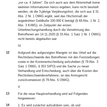
„vor ca. 4 Jahren“. Da sich auch aus dem Akteninhalt keine
weiteren Informationen hierzu ergeben, kann nicht beurteilt
werden, ob die 3-jährige Verjährungsfrist, die sich aus § 31
Abs. 2 Nr. 1 OWiG ergibt, weil das Höchstmaß der
angedrohten Geldbuße 100.000 € beträgt (§ 69 Abs. 1 Nr. 2,
Abs. 3 KrWG), im Zeitpunkt der ersten
Unterbrechungshandlung durch die Vernehmung des
Betroffenen am 14.11.2020 (§ 33 Abs. 1 Satz 1 Nr. 1 OWiG)
nicht bereits abgelaufen war.
IV.
12
Aufgrund des aufgezeigten Mangels ist das Urteil auf die
Rechtsbeschwerde des Betroffenen mit den Feststellungen
sowie in der Kostenentscheidung aufzuheben (§ 79 Abs. 3
Satz 1 OWiG, § 353 StPO) und die Sache zu neuer
Verhandlung und Entscheidung, auch über die Kosten des
Rechtsbeschwerdeverfahrens, an das Amtsgericht
zurückverwiesen (§ 79 Abs. 6 OWiG).
V.
13
Für die neue Hauptverhandlung wird auf Folgendes
hingewiesen:
14
1. Es wird zunächst aufzuklären sein, ob und