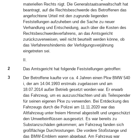
materiellen Rechts rügt. Die Generalstaatsanwaltschaft hat
beantragt, auf die Rechtsbeschwerde des Betroffenen das
angefochtene Urteil mit den zugrunde liegenden
Feststellungen aufzuheben und die Sache zu neuer
Verhandlung und Entscheidung, auch über die Kosten des
Rechtsbeschwerdeverfahrens, an das Amtsgericht
zurückzuverweisen, weil nicht beurteilt werden könne, ob
das Verfahrenshindernis der Verfolgungsverjährung
eingetreten sei.
II.
2
Das Amtsgericht hat folgende Feststellungen getroffen:
3
Der Betroffene kaufte vor ca. 4 Jahren einen Pkw BMW 540
i, der am 14.04.1993 erstmals zugelassen und am
18.07.2014 außer Betrieb gesetzt worden war. Er erwarb
das Fahrzeug, um es auszuschlachten und als Teilespender
für seinen eigenen Pkw zu verwenden. Bei Entdeckung des
Fahrzeugs durch die Polizei am 11.11.2020 war das
Altfahrzeug unter freiem Himmel abgestellt und ungeschützt
den Umwelteinflüssen ausgesetzt. Es war bereits zu
Substanzschäden gekommen; am Fahrzeug fanden sich
großflächige Durchrostungen. Die vordere Stoßstange und
das BMW-Emblem waren abgebaut. Am Fahrzeug war