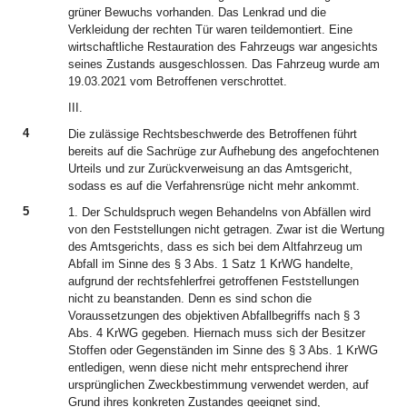
grüner Bewuchs vorhanden. Das Lenkrad und die
Verkleidung der rechten Tür waren teildemontiert. Eine
wirtschaftliche Restauration des Fahrzeugs war angesichts
seines Zustands ausgeschlossen. Das Fahrzeug wurde am
19.03.2021 vom Betroffenen verschrottet.
III.
4
Die zulässige Rechtsbeschwerde des Betroffenen führt
bereits auf die Sachrüge zur Aufhebung des angefochtenen
Urteils und zur Zurückverweisung an das Amtsgericht,
sodass es auf die Verfahrensrüge nicht mehr ankommt.
5
1. Der Schuldspruch wegen Behandelns von Abfällen wird
von den Feststellungen nicht getragen. Zwar ist die Wertung
des Amtsgerichts, dass es sich bei dem Altfahrzeug um
Abfall im Sinne des § 3 Abs. 1 Satz 1 KrWG handelte,
aufgrund der rechtsfehlerfrei getroffenen Feststellungen
nicht zu beanstanden. Denn es sind schon die
Voraussetzungen des objektiven Abfallbegriffs nach § 3
Abs. 4 KrWG gegeben. Hiernach muss sich der Besitzer
Stoffen oder Gegenständen im Sinne des § 3 Abs. 1 KrWG
entledigen, wenn diese nicht mehr entsprechend ihrer
ursprünglichen Zweckbestimmung verwendet werden, auf
Grund ihres konkreten Zustandes geeignet sind,