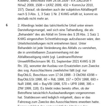
Koblenz, Beschluss vom 24.08.2009 - 8 A 10623/09 =
NVwZ 2009, 1508 = LKRZ 2009, 432 = KommJur 2010,
157). Darauf, ob daneben auch der subjektive Abfallbegriff
nach § 3 Abs. 1, 3 Satz 1 Nr. 2 KrWG erfüllt ist, kommt es
deshalb nicht mehr an.
6
2. Allerdings leidet das tatrichterliche Urteil unter einem
Darstellungsmangel, weil sich eine Tathandlung, die als
„Behandeln“ des als Abfall im Sinne des § 28 Abs. 1 Satz 1
KrWG eingestuften Schrottfahrzeugs aufzufassen wäre, den
Urteilsfeststellungen nicht entnehmen lässt. Unter
Behandeln ist jede Veränderung des Abfalls zu verstehen,
die in unmittelbarem Zusammenhang mit der
Abfallbeseitigung steht (vgl. Landmann/Rohmer
UmweltR/Beckmann 96. EL September 2021 KrWG § 28
Rn. 15), worunter der Ausbau von Ersatzteilen zum Zwecke
des sog. Ausschlachtens zweifelsfrei fällt (vgl. nur
BayObLG, Beschluss vom 17.04.1998 - 3 ObOWi 43/98 =
BayObLGSt 1998, 60 = RdL 1998, 157 = DÖV 1998, 693 =
NuR 1998, 446 = BayVBl 1998, 570 = UPR 1998, 395 =
ZfW 1999, 118). Es bleibt indes bereits offen, ob der
Betroffene tatsächlich Ausbauhandlungen vorgenommen
hat. Stattdessen wird lediglich mitgeteilt, dass er das
Fahrzeug zum Zwecke des Ausschlachtens erworben hatte.