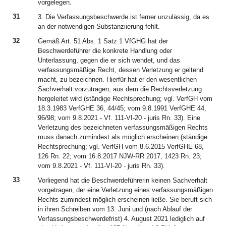
vorgelegen.
31
3. Die Verfassungsbeschwerde ist ferner unzulässig, da es
an der notwendigen Substanziierung fehlt.
32
Gemäß Art. 51 Abs. 1 Satz 1 VfGHG hat der
Beschwerdeführer die konkrete Handlung oder
Unterlassung, gegen die er sich wendet, und das
verfassungsmäßige Recht, dessen Verletzung er geltend
macht, zu bezeichnen. Hierfür hat er den wesentlichen
Sachverhalt vorzutragen, aus dem die Rechtsverletzung
hergeleitet wird (ständige Rechtsprechung; vgl. VerfGH vom
18.3.1983 VerfGHE 36, 44/45; vom 9.8.1991 VerfGHE 44,
96/98; vom 9.8.2021 - Vf. 111-VI-20 - juris Rn. 33). Eine
Verletzung des bezeichneten verfassungsmäßigen Rechts
muss danach zumindest als möglich erscheinen (ständige
Rechtsprechung; vgl. VerfGH vom 8.6.2015 VerfGHE 68,
126 Rn. 22; vom 16.8.2017 NJW-RR 2017, 1423 Rn. 23;
vom 9.8.2021 - Vf. 111-VI-20 - juris Rn. 33).
33
Vorliegend hat die Beschwerdeführerin keinen Sachverhalt
vorgetragen, der eine Verletzung eines verfassungsmäßigen
Rechts zumindest möglich erscheinen ließe. Sie beruft sich
in ihren Schreiben vom 13. Juni und (nach Ablauf der
Verfassungsbeschwerdefrist) 4. August 2021 lediglich auf