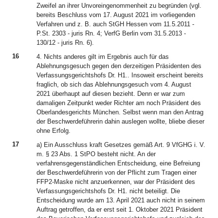
Zweifel an ihrer Unvoreingenommenheit zu begründen (vgl.
bereits Beschluss vom 17. August 2021 im vorliegenden
Verfahren und z. B. auch StGH Hessen vom 11.5.2011 -
P.St. 2303 - juris Rn. 4; VerfG Berlin vom 31.5.2013 -
130/12 - juris Rn. 6).
16
4. Nichts anderes gilt im Ergebnis auch für das
Ablehnungsgesuch gegen den derzeitigen Präsidenten des
Verfassungsgerichtshofs Dr. H1.. Insoweit erscheint bereits
fraglich, ob sich das Ablehnungsgesuch vom 4. August
2021 überhaupt auf diesen bezieht. Denn er war zum
damaligen Zeitpunkt weder Richter am noch Präsident des
Oberlandesgerichts München. Selbst wenn man den Antrag
der Beschwerdeführerin dahin auslegen wollte, bliebe dieser
ohne Erfolg.
17
a) Ein Ausschluss kraft Gesetzes gemäß Art. 9 VfGHG i. V.
m. § 23 Abs. 1 StPO besteht nicht. An der
verfahrensgegenständlichen Entscheidung, eine Befreiung
der Beschwerdeführerin von der Pflicht zum Tragen einer
FFP2-Maske nicht anzuerkennen, war der Präsident des
Verfassungsgerichtshofs Dr. H1. nicht beteiligt. Die
Entscheidung wurde am 13. April 2021 auch nicht in seinem
Auftrag getroffen, da er erst seit 1. Oktober 2021 Präsident