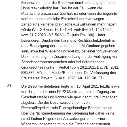
Beschwerdeführer die Beschwer durch den angegriffenen
Hoheitsakt erledigt hat. Das ist der Fall, wenn die
Maßnahme prozessual überholt ist oder wenn die begehrte
verfassungsgerichtliche Entscheidung etwa wegen
Zeitablaufs keinerlei praktische Auswirkungen mehr haben
würde (VerfGH vom 16.10.1981 VerfGHE 34, 145/148 f.;
vom 21.7.2020 - Vf. 56-VI-17 - juris Rn. 100). Unter
besonderen Umständen kann das Rechtsschutzbedürfnis
trotz Beendigung der beanstandeten Maßnahme gegeben
sein, etwa bei Wiederholungsgefahr, bei einer fortwirkenden
Diskriminierung, im Zusammenhang mit der Verfolgung von
Schadensersatzansprüchen oder bei tiefgreifenden
Grundrechtseingriffen (VerfGH vom 28.2.2011 BayVBl 2011,
530/532; Müller in Meder/Brechmann, Die Verfassung des
Freistaates Bayern, 6. Aufl. 2020, Art. 120 Rn. 57).
23
Die Beschwerdeführerin legte am 13. April 2021 letztlich wie
von ihr gefordert eine FFP2-Maske an, erhielt Zugang zur
Geschäftsstelle und konnte wie gewünscht ihre Unterlagen
abgeben. Die der Beschwerdeführerin von
Rechtspflegedirektorin P. ausgehändigte Bescheinigung
über die Nichtanerkennung der Befreiung hat daher keine
ersichtlichen Folgen oder Auswirkungen mehr. Eine
Wiederholungsgefahr, mithin die Gefahr einer erneuten