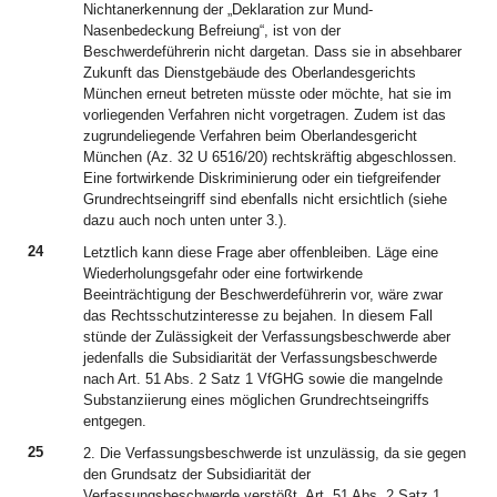
Nichtanerkennung der „Deklaration zur Mund-
Nasenbedeckung Befreiung“, ist von der
Beschwerdeführerin nicht dargetan. Dass sie in absehbarer
Zukunft das Dienstgebäude des Oberlandesgerichts
München erneut betreten müsste oder möchte, hat sie im
vorliegenden Verfahren nicht vorgetragen. Zudem ist das
zugrundeliegende Verfahren beim Oberlandesgericht
München (Az. 32 U 6516/20) rechtskräftig abgeschlossen.
Eine fortwirkende Diskriminierung oder ein tiefgreifender
Grundrechtseingriff sind ebenfalls nicht ersichtlich (siehe
dazu auch noch unten unter 3.).
24
Letztlich kann diese Frage aber offenbleiben. Läge eine
Wiederholungsgefahr oder eine fortwirkende
Beeinträchtigung der Beschwerdeführerin vor, wäre zwar
das Rechtsschutzinteresse zu bejahen. In diesem Fall
stünde der Zulässigkeit der Verfassungsbeschwerde aber
jedenfalls die Subsidiarität der Verfassungsbeschwerde
nach Art. 51 Abs. 2 Satz 1 VfGHG sowie die mangelnde
Substanziierung eines möglichen Grundrechtseingriffs
entgegen.
25
2. Die Verfassungsbeschwerde ist unzulässig, da sie gegen
den Grundsatz der Subsidiarität der
Verfassungsbeschwerde verstößt, Art. 51 Abs. 2 Satz 1