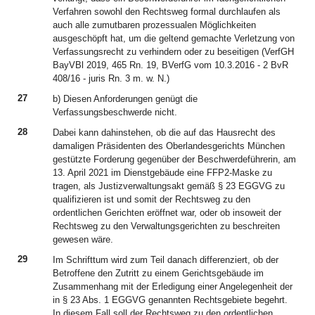
Verfahren sowohl den Rechtsweg formal durchlaufen als
auch alle zumutbaren prozessualen Möglichkeiten
ausgeschöpft hat, um die geltend gemachte Verletzung von
Verfassungsrecht zu verhindern oder zu beseitigen (VerfGH
BayVBl 2019, 465 Rn. 19, BVerfG vom 10.3.2016 - 2 BvR
408/16 - juris Rn. 3 m. w. N.)
27
b) Diesen Anforderungen genügt die
Verfassungsbeschwerde nicht.
28
Dabei kann dahinstehen, ob die auf das Hausrecht des
damaligen Präsidenten des Oberlandesgerichts München
gestützte Forderung gegenüber der Beschwerdeführerin, am
13. April 2021 im Dienstgebäude eine FFP2-Maske zu
tragen, als Justizverwaltungsakt gemäß § 23 EGGVG zu
qualifizieren ist und somit der Rechtsweg zu den
ordentlichen Gerichten eröffnet war, oder ob insoweit der
Rechtsweg zu den Verwaltungsgerichten zu beschreiten
gewesen wäre.
29
Im Schrifttum wird zum Teil danach differenziert, ob der
Betroffene den Zutritt zu einem Gerichtsgebäude im
Zusammenhang mit der Erledigung einer Angelegenheit der
in § 23 Abs. 1 EGGVG genannten Rechtsgebiete begehrt.
In diesem Fall soll der Rechtsweg zu den ordentlichen