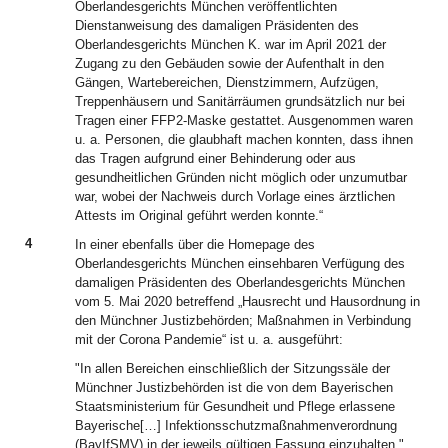
Oberlandesgerichts München veröffentlichten
Dienstanweisung des damaligen Präsidenten des
Oberlandesgerichts München K. war im April 2021 der
Zugang zu den Gebäuden sowie der Aufenthalt in den
Gängen, Wartebereichen, Dienstzimmern, Aufzügen,
Treppenhäusern und Sanitärräumen grundsätzlich nur bei
Tragen einer FFP2-Maske gestattet. Ausgenommen waren
u. a. Personen, die glaubhaft machen konnten, dass ihnen
das Tragen aufgrund einer Behinderung oder aus
gesundheitlichen Gründen nicht möglich oder unzumutbar
war, wobei der Nachweis durch Vorlage eines ärztlichen
Attests im Original geführt werden konnte.“
4
In einer ebenfalls über die Homepage des
Oberlandesgerichts München einsehbaren Verfügung des
damaligen Präsidenten des Oberlandesgerichts München
vom 5. Mai 2020 betreffend „Hausrecht und Hausordnung in
den Münchner Justizbehörden; Maßnahmen in Verbindung
mit der Corona Pandemie“ ist u. a. ausgeführt:
"In allen Bereichen einschließlich der Sitzungssäle der
Münchner Justizbehörden ist die von dem Bayerischen
Staatsministerium für Gesundheit und Pflege erlassene
Bayerische[…] Infektionsschutzmaßnahmenverordnung
(BayIfSMV) in der jeweils gültigen Fassung einzuhalten."