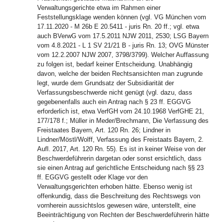
Verwaltungsgerichte etwa im Rahmen einer
Feststellungsklage wenden können (vgl. VG München vom
17.11.2020 - M 26b E 20.5411 - juris Rn. 20 ff.; vgl. etwa
auch BVerwG vom 17.5.2011 NJW 2011, 2530; LSG Bayern
vom 4.8.2021 - L 1 SV 21/21 B - juris Rn. 13; OVG Münster
vom 12.2.2007 NJW 2007, 3798/3799). Welcher Auffassung
zu folgen ist, bedarf keiner Entscheidung. Unabhängig
davon, welche der beiden Rechtsansichten man zugrunde
legt, wurde dem Grundsatz der Subsidiarität der
Verfassungsbeschwerde nicht genügt (vgl. dazu, dass
gegebenenfalls auch ein Antrag nach § 23 ff. EGGVG
erforderlich ist, etwa VerfGH vom 24.10.1968 VerfGHE 21,
177/178 f.; Müller in Meder/Brechmann, Die Verfassung des
Freistaates Bayern, Art. 120 Rn. 26; Lindner in
Lindner/Möstl/Wolff, Verfassung des Freistaats Bayern, 2.
Aufl. 2017, Art. 120 Rn. 55). Es ist in keiner Weise von der
Beschwerdeführerin dargetan oder sonst ersichtlich, dass
sie einen Antrag auf gerichtliche Entscheidung nach §§ 23
ff. EGGVG gestellt oder Klage vor den
Verwaltungsgerichten erhoben hätte. Ebenso wenig ist
offenkundig, dass die Beschreitung des Rechtswegs von
vornherein aussichtslos gewesen wäre, unterstellt, eine
Beeinträchtigung von Rechten der Beschwerdeführerin hätte