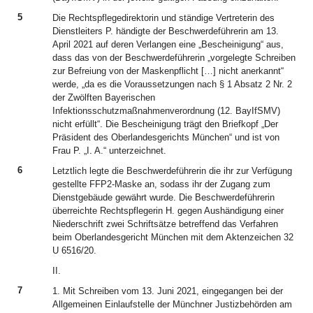
5
Die Rechtspflegedirektorin und ständige Vertreterin des
Dienstleiters P. händigte der Beschwerdeführerin am 13.
April 2021 auf deren Verlangen eine „Bescheinigung“ aus,
dass das von der Beschwerdeführerin „vorgelegte Schreiben
zur Befreiung von der Maskenpflicht […] nicht anerkannt“
werde, „da es die Voraussetzungen nach § 1 Absatz 2 Nr. 2
der Zwölften Bayerischen
Infektionsschutzmaßnahmenverordnung (12. BayIfSMV)
nicht erfüllt“. Die Bescheinigung trägt den Briefkopf „Der
Präsident des Oberlandesgerichts München“ und ist von
Frau P. „I. A.“ unterzeichnet.
6
Letztlich legte die Beschwerdeführerin die ihr zur Verfügung
gestellte FFP2-Maske an, sodass ihr der Zugang zum
Dienstgebäude gewährt wurde. Die Beschwerdeführerin
überreichte Rechtspflegerin H. gegen Aushändigung einer
Niederschrift zwei Schriftsätze betreffend das Verfahren
beim Oberlandesgericht München mit dem Aktenzeichen 32
U 6516/20.
II.
7
1. Mit Schreiben vom 13. Juni 2021, eingegangen bei der
Allgemeinen Einlaufstelle der Münchner Justizbehörden am