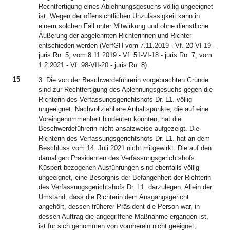
Rechtfertigung eines Ablehnungsgesuchs völlig ungeeignet
ist. Wegen der offensichtlichen Unzulässigkeit kann in
einem solchen Fall unter Mitwirkung und ohne dienstliche
Äußerung der abgelehnten Richterinnen und Richter
entschieden werden (VerfGH vom 7.11.2019 - Vf. 20-VI-19 -
juris Rn. 5; vom 8.11.2019 - Vf. 51-VI-18 - juris Rn. 7; vom
1.2.2021 - Vf. 98-VII-20 - juris Rn. 8).
15
3. Die von der Beschwerdeführerin vorgebrachten Gründe
sind zur Rechtfertigung des Ablehnungsgesuchs gegen die
Richterin des Verfassungsgerichtshofs Dr. L1. völlig
ungeeignet. Nachvollziehbare Anhaltspunkte, die auf eine
Voreingenommenheit hindeuten könnten, hat die
Beschwerdeführerin nicht ansatzweise aufgezeigt. Die
Richterin des Verfassungsgerichtshofs Dr. L1. hat an dem
Beschluss vom 14. Juli 2021 nicht mitgewirkt. Die auf den
damaligen Präsidenten des Verfassungsgerichtshofs
Küspert bezogenen Ausführungen sind ebenfalls völlig
ungeeignet, eine Besorgnis der Befangenheit der Richterin
des Verfassungsgerichtshofs Dr. L1. darzulegen. Allein der
Umstand, dass die Richterin dem Ausgangsgericht
angehört, dessen früherer Präsident die Person war, in
dessen Auftrag die angegriffene Maßnahme ergangen ist,
ist für sich genommen von vornherein nicht geeignet,