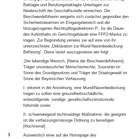
Beklagte und Berufungsbeklagte Unterlagen zur
Niederschrift der Geschäftsstelle einreichen. Die
Beschwerdeführerin weigerte sich zunächst gegenüber den
Sicherheitsbeamten im Eingangsbereich und der
hinzugezogenen Rechtspflegedirektorin P., für die Dauer
des Aufenthalts im Gerichtsgebäude eine FFP2-Maske zu
tragen. Zur Begründung verwies sie auf eine von ihr
unterzeichnete „Deklaration zur Mund-Nasenbedeckung
Befreiung“. Diese lautet auszugsweise wie folgt:
„Der lebendige Mensch, [Name der Beschwerdeführerin],
Träger unveräusslicher Menschenrechte, Souverän im
Sinne des Grundgesetzes und Träger der Staatsgewalt im
Sinne der Bayerischen Verfassung:
I. erkennt in der Anordnung, eine Mund/Nasenbedeckung
tragen zu sollen eine gesundheitsschädliche,
entwürdigende, sündige, gesellschaftszersetzende,
folternde sowie
II. schwerwiegend rechtswidrige Maßnahme, die geeignet
ist die verfassungsmässige Ordnung zu beseitigen
[Hochverrat]
3
Ausweislich einer auf der Homepage des