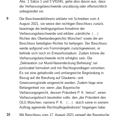
Abs. 1 Sätze 1 und 3 VfGHG, gehe also davon aus, dass
die Verfassungsbeschwerde unzulässig oder offensichtlich
unbegründet sei.
9
Die Beschwerdeführerin erklärte mit Schreiben vom 4.
August 2021, sie weise den nichtigen Beschluss zurück,
beantrage die bedingungslose Annahme der
Verfassungsbeschwerde und erkläre „sämtliche［…］
Richter des Oberlandesgerichts München“ sowie die am
Beschluss beteiligten Richter für befangen. Der Beschluss
werde aufgrund von Formmängeln zurückgewiesen, er
befinde sich noch im Entwurfsstadium. Zudem könne die
Verfassungsbeschwerde nicht erfolglos sein. Die
„Deklaration zur Mund-Nasendeckung Befreiung“ sei
justiziabel formuliert und mit Rechtsgrundlagen versehen.
Es sei eine gehaltvolle und umfangreiche Begründung in
Bezug auf die Berufung auf Glaubens- und
Gewissensgründe eingereicht worden. Zudem liege eine
Befangenheit vor, wenn „das Bayerische
Verfassungsgericht, dessen Präsident P. K. heisst“, einen
Verfassungsbruch beurteilen solle, den „der Präsident des
OLG München, namens P. K. ［…］ durch seine in seinem
Auftrag agierende Rechtspflegedirektorin“ begangen habe.
10
Mit Beschluss vom 17. August 2021 verwarf der Bayerische