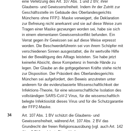
eine Verletzung des Art. 107 Abs. 1 und 2 BV, ihrer
Glaubens- und Gewissensfreiheit. Indem ihr der Zutritt zur
Geschäftsstelle im Gebäude des Oberlandesgerichts
Münchens ohne FFP2- Maske verweigert, die Deklaration
zur Befreiung nicht anerkannt und sie auf diese Weise zum
Tragen einer Maske gezwungen worden sei, habe sie sich
in einem elementaren Gewissenskonflikt befunden. Ein
Verrat gegen ihr Gewissen sei auf diese Weise erpresst
worden. Die Beschwerdeführerin sei von ihrem Schöpfer mit
verschiedenen Sinnen ausgestattet, die ihr wertvolle Hilfe
bei der Bewältigung des Alltags leisteten. Sie habe jetzt
keinerlei Absicht, diese Kompetenz in fremde Hände zu
legen. Der Glaube an die gottgegebenen Kräfte stehe nicht
zur Disposition. Der Präsident des Oberlandesgerichts
München sei aufgefordert, den Beweis anzutreten unter
anderem für die evidenzbasierte Wissenschaftlichkeit der
Infektions-Theorie, für eine wissenschaftliche Isolation des
vollständigen SARS-CoV-2 Virus, für die wissenschaftlich
belegte Infektiosität dieses Virus und für die Schutzgarantie
der FFP2-Maske.
34
Art. 107 Abs. 1 BV schützt die Glaubens- und
Gewissensfreiheit, während Art. 107 Abs. 2 BV das
Grundrecht der freien Religionsausübung (vgl. auch Art. 142