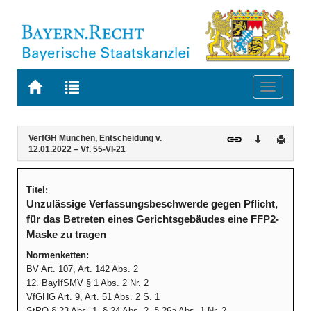
Zur
Zur
Toggle
Startseite
Trefferliste
navigati
von
der
BAYERN.RECHT
letzten
Navigation
Inhalt
VerfGH München, Entscheidung v.
Download
Druck
Suche
12.01.2022 – Vf. 55-VI-21
Titel:
Unzulässige Verfassungsbeschwerde gegen Pflicht,
für das Betreten eines Gerichtsgebäudes eine FFP2-
Maske zu tragen
Normenketten:
BV Art. 107, Art. 142 Abs. 2
12. BayIfSMV § 1 Abs. 2 Nr. 2
VfGHG Art. 9, Art. 51 Abs. 2 S. 1
StPO § 23 Abs. 1, § 24 Abs. 2, § 26a Abs. 1 Nr. 2