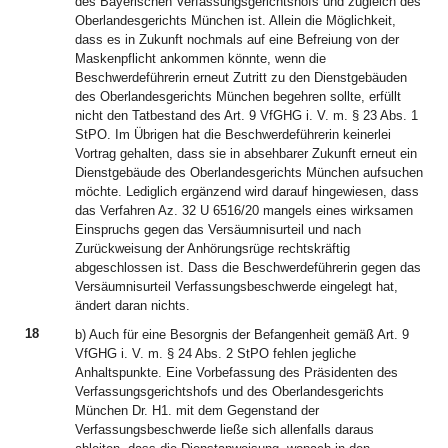
des Bayerischen Verfassungsgerichtshofs und zugleich des
Oberlandesgerichts München ist. Allein die Möglichkeit,
dass es in Zukunft nochmals auf eine Befreiung von der
Maskenpflicht ankommen könnte, wenn die
Beschwerdeführerin erneut Zutritt zu den Dienstgebäuden
des Oberlandesgerichts München begehren sollte, erfüllt
nicht den Tatbestand des Art. 9 VfGHG i. V. m. § 23 Abs. 1
StPO. Im Übrigen hat die Beschwerdeführerin keinerlei
Vortrag gehalten, dass sie in absehbarer Zukunft erneut ein
Dienstgebäude des Oberlandesgerichts München aufsuchen
möchte. Lediglich ergänzend wird darauf hingewiesen, dass
das Verfahren Az. 32 U 6516/20 mangels eines wirksamen
Einspruchs gegen das Versäumnisurteil und nach
Zurückweisung der Anhörungsrüge rechtskräftig
abgeschlossen ist. Dass die Beschwerdeführerin gegen das
Versäumnisurteil Verfassungsbeschwerde eingelegt hat,
ändert daran nichts.
18
b) Auch für eine Besorgnis der Befangenheit gemäß Art. 9
VfGHG i. V. m. § 24 Abs. 2 StPO fehlen jegliche
Anhaltspunkte. Eine Vorbefassung des Präsidenten des
Verfassungsgerichtshofs und des Oberlandesgerichts
München Dr. H1. mit dem Gegenstand der
Verfassungsbeschwerde ließe sich allenfalls daraus