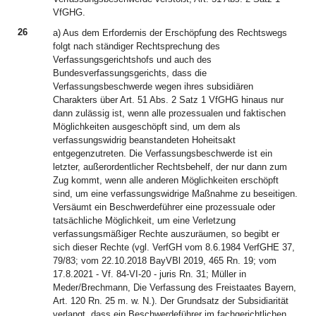
VfGHG.
26
a) Aus dem Erfordernis der Erschöpfung des Rechtswegs
folgt nach ständiger Rechtsprechung des
Verfassungsgerichtshofs und auch des
Bundesverfassungsgerichts, dass die
Verfassungsbeschwerde wegen ihres subsidiären
Charakters über Art. 51 Abs. 2 Satz 1 VfGHG hinaus nur
dann zulässig ist, wenn alle prozessualen und faktischen
Möglichkeiten ausgeschöpft sind, um dem als
verfassungswidrig beanstandeten Hoheitsakt
entgegenzutreten. Die Verfassungsbeschwerde ist ein
letzter, außerordentlicher Rechtsbehelf, der nur dann zum
Zug kommt, wenn alle anderen Möglichkeiten erschöpft
sind, um eine verfassungswidrige Maßnahme zu beseitigen.
Versäumt ein Beschwerdeführer eine prozessuale oder
tatsächliche Möglichkeit, um eine Verletzung
verfassungsmäßiger Rechte auszuräumen, so begibt er
sich dieser Rechte (vgl. VerfGH vom 8.6.1984 VerfGHE 37,
79/83; vom 22.10.2018 BayVBl 2019, 465 Rn. 19; vom
17.8.2021 - Vf. 84-VI-20 - juris Rn. 31; Müller in
Meder/Brechmann, Die Verfassung des Freistaates Bayern,
Art. 120 Rn. 25 m. w. N.). Der Grundsatz der Subsidiarität
verlangt, dass ein Beschwerdeführer im fachgerichtlichen