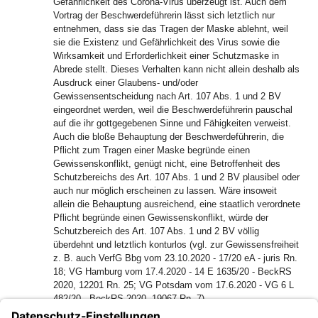
Gefährlichkeit des Corona-Virus überzeugt ist. Auch dem
Vortrag der Beschwerdeführerin lässt sich letztlich nur
entnehmen, dass sie das Tragen der Maske ablehnt, weil
sie die Existenz und Gefährlichkeit des Virus sowie die
Wirksamkeit und Erforderlichkeit einer Schutzmaske in
Abrede stellt. Dieses Verhalten kann nicht allein deshalb als
Ausdruck einer Glaubens- und/oder
Gewissensentscheidung nach Art. 107 Abs. 1 und 2 BV
eingeordnet werden, weil die Beschwerdeführerin pauschal
auf die ihr gottgegebenen Sinne und Fähigkeiten verweist.
Auch die bloße Behauptung der Beschwerdeführerin, die
Pflicht zum Tragen einer Maske begründe einen
Gewissenskonflikt, genügt nicht, eine Betroffenheit des
Schutzbereichs des Art. 107 Abs. 1 und 2 BV plausibel oder
auch nur möglich erscheinen zu lassen. Wäre insoweit
allein die Behauptung ausreichend, eine staatlich verordnete
Pflicht begründe einen Gewissenskonflikt, würde der
Schutzbereich des Art. 107 Abs. 1 und 2 BV völlig
überdehnt und letztlich konturlos (vgl. zur Gewissensfreiheit
z. B. auch VerfG Bbg vom 23.10.2020 - 17/20 eA - juris Rn.
18; VG Hamburg vom 17.4.2020 - 14 E 1635/20 - BeckRS
2020, 12201 Rn. 25; VG Potsdam vom 17.6.2020 - VG 6 L
482/20 - BeckRS 2020, 19067 Rn. 7).