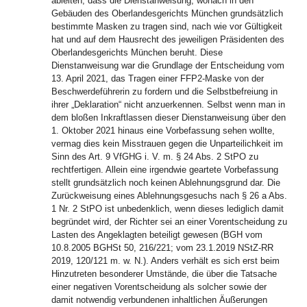
ableiten, dass die Dienstanweisung, wonach in den
Gebäuden des Oberlandesgerichts München grundsätzlich
bestimmte Masken zu tragen sind, nach wie vor Gültigkeit
hat und auf dem Hausrecht des jeweiligen Präsidenten des
Oberlandesgerichts München beruht. Diese
Dienstanweisung war die Grundlage der Entscheidung vom
13. April 2021, das Tragen einer FFP2-Maske von der
Beschwerdeführerin zu fordern und die Selbstbefreiung in
ihrer „Deklaration“ nicht anzuerkennen. Selbst wenn man in
dem bloßen Inkraftlassen dieser Dienstanweisung über den
1. Oktober 2021 hinaus eine Vorbefassung sehen wollte,
vermag dies kein Misstrauen gegen die Unparteilichkeit im
Sinn des Art. 9 VfGHG i. V. m. § 24 Abs. 2 StPO zu
rechtfertigen. Allein eine irgendwie geartete Vorbefassung
stellt grundsätzlich noch keinen Ablehnungsgrund dar. Die
Zurückweisung eines Ablehnungsgesuchs nach § 26 a Abs.
1 Nr. 2 StPO ist unbedenklich, wenn dieses lediglich damit
begründet wird, der Richter sei an einer Vorentscheidung zu
Lasten des Angeklagten beteiligt gewesen (BGH vom
10.8.2005 BGHSt 50, 216/221; vom 23.1.2019 NStZ-RR
2019, 120/121 m. w. N.). Anders verhält es sich erst beim
Hinzutreten besonderer Umstände, die über die Tatsache
einer negativen Vorentscheidung als solcher sowie der
damit notwendig verbundenen inhaltlichen Äußerungen