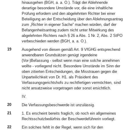
hinausgehen (BGH, a. a. O.). Trägt der Ablehnende
derartige besondere Umstände vor, die eine inhaltliche
Prüfung erfordern und den abgelehnten Richter bei einer
Beteiligung an der Entscheidung über den Ablehnungsantrag
zum „Richter in eigener Sache“ machen würden, darf der
Befangenheitsantrag zudem nicht unter Mitwirkung des
abgelehnten Richters nach § 26 a Abs. 1 Nr. 2, Abs. 2 StPO
verbeschieden werden (BGH, a. a. O.).
19
Ausgehend von diesen gemäß Art. 9 VfGHG entsprechend
anwendbaren Grundsätzen genügt irgendeine
(Vor-)Befassung - selbst wenn man eine solche annehmen
wollte - vorliegend nicht. Besondere Umstände im Sinn der
oben zitierten Entscheidungen, die Misstrauen gegen die
Unparteilichkeit von Dr. H1. als Präsident des
Verfassungsgerichtshofs zu rechtfertigen vermöchten, sind
nicht ansatzweise vorgetragen oder sonst ersichtlich.
IV.
20
Die Verfassungsbeschwerde ist unzulässig.
21
1. Es erscheint bereits fraglich, ob noch ein allgemeines
Rechtsschutzbedürfnis der Beschwerdeführerin vorliegt.
22
Ein solches fehlt in der Regel, wenn sich für den