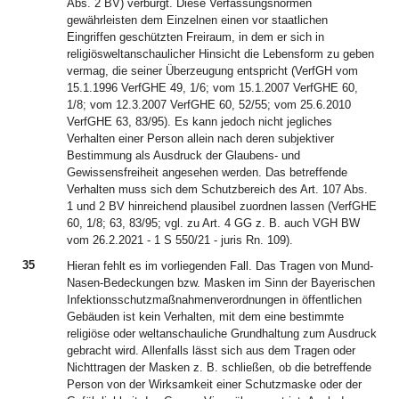
Abs. 2 BV) verbürgt. Diese Verfassungsnormen
gewährleisten dem Einzelnen einen vor staatlichen
Eingriffen geschützten Freiraum, in dem er sich in
religiösweltanschaulicher Hinsicht die Lebensform zu geben
vermag, die seiner Überzeugung entspricht (VerfGH vom
15.1.1996 VerfGHE 49, 1/6; vom 15.1.2007 VerfGHE 60,
1/8; vom 12.3.2007 VerfGHE 60, 52/55; vom 25.6.2010
VerfGHE 63, 83/95). Es kann jedoch nicht jegliches
Verhalten einer Person allein nach deren subjektiver
Bestimmung als Ausdruck der Glaubens- und
Gewissensfreiheit angesehen werden. Das betreffende
Verhalten muss sich dem Schutzbereich des Art. 107 Abs.
1 und 2 BV hinreichend plausibel zuordnen lassen (VerfGHE
60, 1/8; 63, 83/95; vgl. zu Art. 4 GG z. B. auch VGH BW
vom 26.2.2021 - 1 S 550/21 - juris Rn. 109).
35
Hieran fehlt es im vorliegenden Fall. Das Tragen von Mund-
Nasen-Bedeckungen bzw. Masken im Sinn der Bayerischen
Infektionsschutzmaßnahmenverordnungen in öffentlichen
Gebäuden ist kein Verhalten, mit dem eine bestimmte
religiöse oder weltanschauliche Grundhaltung zum Ausdruck
gebracht wird. Allenfalls lässt sich aus dem Tragen oder
Nichttragen der Masken z. B. schließen, ob die betreffende
Person von der Wirksamkeit einer Schutzmaske oder der