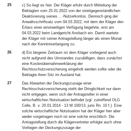
25
c) So liegt es hier. Der Kläger erfuhr durch Mitteilung der
Beklagten vom 25.01.2022 von der streitgegenständlichen
Deaktivierung seines …-Nutzerkontos. Dennoch ging der
Anwaltsschriftsatz vom 04.03.2022, mit dem der Kläger den
Erlass einer einstweiligen Verfügung begehrte, erst am
04.03.2022 beim Landgericht Ansbach ein. Damit wartete
der Kläger mit seiner Antragstellung länger als einen Monat
nach der Kenntniserlangung zu.
26
d) Ein längerer Zeitraum ist dem Kläger vorliegend auch
nicht aufgrund des Umstandes zuzubilligen, dass zunächst
eine Kostenübernahmeerklärung der
Rechtsschutzversicherung eingeholt werden sollte oder die
Beklagte ihren Sitz im Ausland hat.
27
Das Abwarten der Deckungszusage einer
Rechtsschutzversicherung steht der Dringlichkeit nur dann
nicht entgegen, wenn sich der Antragsteller in einer
wirtschaftlichen Notsituation befindet (vgl. zutreffend OLG
Celle, B. v. 20.01.2014 - 13 W 100/13, juris Rn. 10 f.). Eine
solche wirtschaftliche Notsituation hat der Kläger hier aber
weder vorgetragen noch ist eine solche ersichtlich. Die
Antragstellung durch die Klägervertreter erfolgte auch ohne
Vorliegen der Deckungszusage der