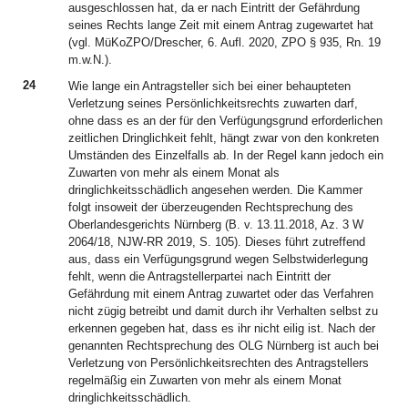
ausgeschlossen hat, da er nach Eintritt der Gefährdung
seines Rechts lange Zeit mit einem Antrag zugewartet hat
(vgl. MüKoZPO/Drescher, 6. Aufl. 2020, ZPO § 935, Rn. 19
m.w.N.).
24
Wie lange ein Antragsteller sich bei einer behaupteten
Verletzung seines Persönlichkeitsrechts zuwarten darf,
ohne dass es an der für den Verfügungsgrund erforderlichen
zeitlichen Dringlichkeit fehlt, hängt zwar von den konkreten
Umständen des Einzelfalls ab. In der Regel kann jedoch ein
Zuwarten von mehr als einem Monat als
dringlichkeitsschädlich angesehen werden. Die Kammer
folgt insoweit der überzeugenden Rechtsprechung des
Oberlandesgerichts Nürnberg (B. v. 13.11.2018, Az. 3 W
2064/18, NJW-RR 2019, S. 105). Dieses führt zutreffend
aus, dass ein Verfügungsgrund wegen Selbstwiderlegung
fehlt, wenn die Antragstellerpartei nach Eintritt der
Gefährdung mit einem Antrag zuwartet oder das Verfahren
nicht zügig betreibt und damit durch ihr Verhalten selbst zu
erkennen gegeben hat, dass es ihr nicht eilig ist. Nach der
genannten Rechtsprechung des OLG Nürnberg ist auch bei
Verletzung von Persönlichkeitsrechten des Antragstellers
regelmäßig ein Zuwarten von mehr als einem Monat
dringlichkeitsschädlich.