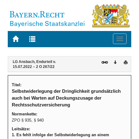
Zur
Zur
Toggle
Startseite
Trefferliste
navigati
von
der
BAYERN.RECHT
letzten
Navigation
Inhalt
LG Ansbach, Endurteil v.
Download
Druck
Suche
15.07.2022 – 2 O 267/22
Titel:
Selbstwiderlegung der Dringlichkeit grundsätzlich
auch bei Warten auf Deckungszusage der
Rechtsschutzversicherung
Normenkette:
ZPO § 935, § 940
Leitsätze:
1. Es fehlt infolge der Selbstwiderlegung an einem