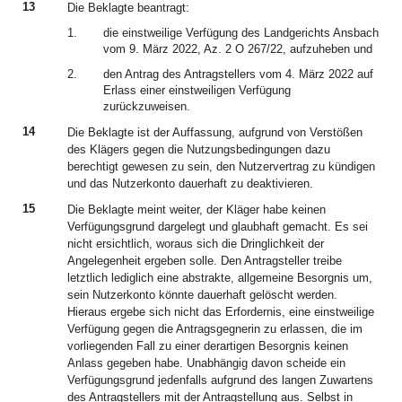
13
Die Beklagte beantragt:
1.
die einstweilige Verfügung des Landgerichts Ansbach
vom 9. März 2022, Az. 2 O 267/22, aufzuheben und
2.
den Antrag des Antragstellers vom 4. März 2022 auf
Erlass einer einstweiligen Verfügung
zurückzuweisen.
14
Die Beklagte ist der Auffassung, aufgrund von Verstößen
des Klägers gegen die Nutzungsbedingungen dazu
berechtigt gewesen zu sein, den Nutzervertrag zu kündigen
und das Nutzerkonto dauerhaft zu deaktivieren.
15
Die Beklagte meint weiter, der Kläger habe keinen
Verfügungsgrund dargelegt und glaubhaft gemacht. Es sei
nicht ersichtlich, woraus sich die Dringlichkeit der
Angelegenheit ergeben solle. Den Antragsteller treibe
letztlich lediglich eine abstrakte, allgemeine Besorgnis um,
sein Nutzerkonto könnte dauerhaft gelöscht werden.
Hieraus ergebe sich nicht das Erfordernis, eine einstweilige
Verfügung gegen die Antragsgegnerin zu erlassen, die im
vorliegenden Fall zu einer derartigen Besorgnis keinen
Anlass gegeben habe. Unabhängig davon scheide ein
Verfügungsgrund jedenfalls aufgrund des langen Zuwartens
des Antragstellers mit der Antragstellung aus. Selbst in