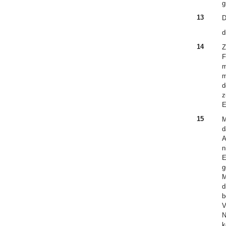
g
13
D
d
14
Z
F
m
m
d
z
E
15
M
d
A
n
E
g
M
d
b
V
N
k