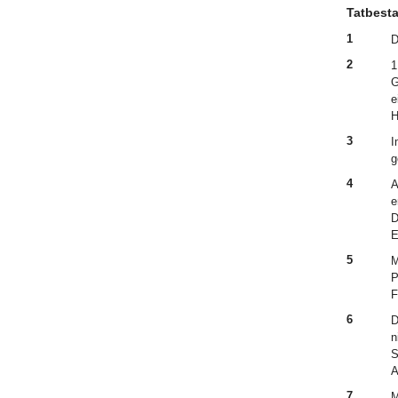
Tatbest
1
D
2
1
G
e
H
3
I
g
4
A
e
D
E
5
M
P
F
6
D
n
S
A
7
M