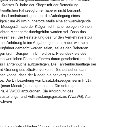
 Kreises D. habe der Kläger mit der Bemerkung
ortlichen Fahrzeugführer habe er nicht benannt.
d das Landratsamt gebeten, die Auferlegung eines
gkeit um 49 km/h innerorts stelle eine schwerwiegende
s Messgerät habe der Kläger nicht näher belegen können.
ichten Messgerät durchgeführt worden sei. Dass das
wesen sei. Die Feststellung des für den Verkehrsverstoß
seiner Anhörung keine Angaben gemacht habe, wer sein
ugführer gemacht worden seien, sei es den Behörden
ngen (zum Beispiel im Umfeld bzw. Freundeskreis des
antwortlichen Fahrzeugführers daran gescheitert sei, dass
es Fahrtenbuchs aufzuerlegen. Die Fahrtenbuchauflage sei
nd Ordnung des Straßenverkehrs. Sie sei schon dann
rden könne, dass der Kläger in einer vergleichbaren
abe. Die Einbeziehung von Ersatzfahrzeugen sei in § 31a
 (neun Monate) sei angemessen. Die sofortige
. 2 Nr. 4 VwGO anzuordnen. Die Androhung des
szustellungs- und Vollstreckungsgesetzes (VwZVG). Auf
rwiesen.
kein strafrechtlicher Vorwurf, sondern lediglich ein