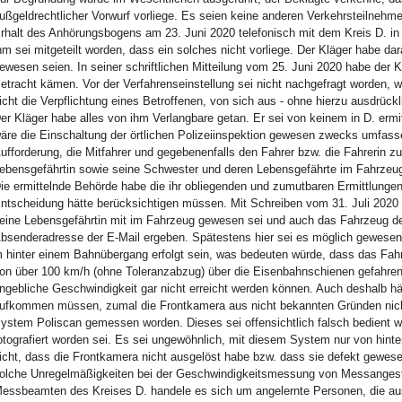
ußgeldrechtlicher Vorwurf vorliege. Es seien keine anderen Verkehrsteilnehme
rhalt des Anhörungsbogens am 23. Juni 2020 telefonisch mit dem Kreis D. in
hm sei mitgeteilt worden, dass ein solches nicht vorliege. Der Kläger habe da
ewesen seien. In seiner schriftlichen Mitteilung vom 25. Juni 2020 habe der 
etracht kämen. Vor der Verfahrenseinstellung sei nicht nachgefragt worden, 
icht die Verpflichtung eines Betroffenen, von sich aus - ohne hierzu ausdrüc
er Kläger habe alles von ihm Verlangbare getan. Er sei von keinem in D. erm
äre die Einschaltung der örtlichen Polizeiinspektion gewesen zwecks umfas
ufforderung, die Mitfahrer und gegebenenfalls den Fahrer bzw. die Fahrerin
ebensgefährtin sowie seine Schwester und deren Lebensgefährte im Fahrzeu
ie ermittelnde Behörde habe die ihr obliegenden und zumutbaren Ermittlungen 
ntscheidung hätte berücksichtigen müssen. Mit Schreiben vom 31. Juli 2020 
eine Lebensgefährtin mit im Fahrzeug gewesen sei und auch das Fahrzeug de
bsenderadresse der E-Mail ergeben. Spätestens hier sei es möglich gewesen,
 hinter einem Bahnübergang erfolgt sein, was bedeuten würde, dass das Fah
on über 100 km/h (ohne Toleranzabzug) über die Eisenbahnschienen gefahren
ngebliche Geschwindigkeit gar nicht erreicht werden können. Auch deshalb hä
ufkommen müssen, zumal die Frontkamera aus nicht bekannten Gründen nicht
ystem Poliscan gemessen worden. Dieses sei offensichtlich falsch bedient w
otografiert worden sei. Es sei ungewöhnlich, mit diesem System nur von hint
icht, dass die Frontkamera nicht ausgelöst habe bzw. dass sie defekt gewes
olche Unregelmäßigkeiten bei der Geschwindigkeitsmessung von Messangeste
essbeamten des Kreises D. handele es sich um angelernte Personen, die ausw