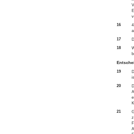
V
E
v
16
4
a
17
D
18
W
b
Entsche
19
D
i
20
D
A
e
K
21
G
z
F
A