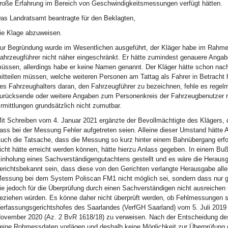
roße Erfahrung im Bereich von Geschwindigkeitsmessungen verfügt hätten.
as Landratsamt beantragte für den Beklagten,
ie Klage abzuweisen.
ur Begründung wurde im Wesentlichen ausgeführt, der Kläger habe im Rahme
ahrzeugführer nicht näher eingeschränkt. Er hätte zumindest genauere Ang
üssen, allerdings habe er keine Namen genannt. Der Kläger hätte schon nac
itteilen müssen, welche weiteren Personen am Tattag als Fahrer in Betracht
es Fahrzeughalters daran, den Fahrzeugführer zu bezeichnen, fehle es regel
urücksende oder weitere Angaben zum Personenkreis der Fahrzeugbenutzer ni
rmittlungen grundsätzlich nicht zumutbar.
it Schreiben vom 4. Januar 2021 ergänzte der Bevollmächtigte des Klägers, d
ass bei der Messung Fehler aufgetreten seien. Alleine dieser Umstand hätte 
uch die Tatsache, dass die Messung so kurz hinter einem Bahnübergang erfol
icht hätte erreicht werden können, hätte hierzu Anlass gegeben. In einem Bu
inholung eines Sachverständigengutachtens gestellt und es wäre die Heraus
erichtsbekannt sein, dass diese von den Gerichten verlangte Herausgabe all
essung bei dem System Poliscan FM1 nicht möglich sei, sondern dass nur g
ie jedoch für die Überprüfung durch einen Sachverständigen nicht ausreichen
eziehen würden. Es könne daher nicht überprüft werden, ob Fehlmessungen st
erfassungsgerichtshofes des Saarlandes (VerfGH Saarland) vom 5. Juli 2019
ovember 2020 (Az. 2 BvR 1618/18) zu verweisen. Nach der Entscheidung de
eine Rohmessdaten vorlägen und deshalb keine Möglichkeit zur Überprüfung