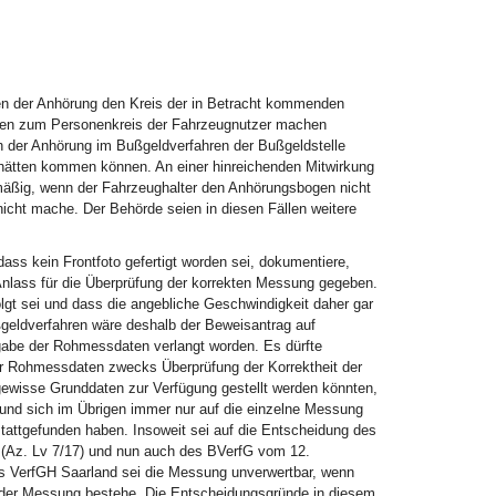
n der Anhörung den Kreis der in Betracht kommenden
aben zum Personenkreis der Fahrzeugnutzer machen
h der Anhörung im Bußgeldverfahren der Bußgeldstelle
 hätten kommen können. An einer hinreichenden Mitwirkung
mäßig, wenn der Fahrzeughalter den Anhörungsbogen nicht
cht mache. Der Behörde seien in diesen Fällen weitere
ass kein Frontfoto gefertigt worden sei, dokumentiere,
Anlass für die Überprüfung der korrekten Messung gegeben.
gt sei und dass die angebliche Geschwindigkeit daher gar
ßgeldverfahren wäre deshalb der Beweisantrag auf
gabe der Rohmessdaten verlangt worden. Es dürfte
er Rohmessdaten zwecks Überprüfung der Korrektheit der
ewisse Grunddaten zur Verfügung gestellt werden könnten,
 und sich im Übrigen immer nur auf die einzelne Messung
attgefunden haben. Insoweit sei auf die Entscheidung des
 (Az. Lv 7/17) und nun auch des BVerfG vom 12.
s VerfGH Saarland sei die Messung unverwertbar, wenn
 der Messung bestehe. Die Entscheidungsgründe in diesem