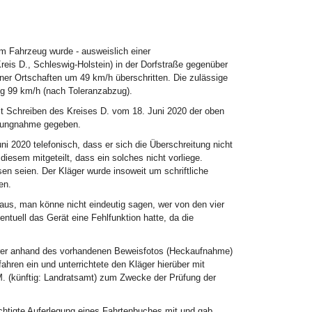
m Fahrzeug wurde - ausweislich einer
reis D., Schleswig-Holstein) in der Dorfstraße gegenüber
ner Ortschaften um 49 km/h überschritten. Die zulässige
ug 99 km/h (nach Toleranzabzug).
it Schreiben des Kreises D. vom 18. Juni 2020 der oben
llungnahme gegeben.
i 2020 telefonisch, dass er sich die Überschreitung nicht
diesem mitgeteilt, dass ein solches nicht vorliege.
en seien. Der Kläger wurde insoweit um schriftliche
en.
 aus, man könne nicht eindeutig sagen, wer von den vier
uell das Gerät eine Fehlfunktion hatte, da die
ührer anhand des vorhandenen Beweisfotos (Heckaufnahme)
fahren ein und unterrichtete den Kläger hierüber mit
. (künftig: Landratsamt) zum Zwecke der Prüfung der
chtigte Auferlegung eines Fahrtenbuches mit und gab