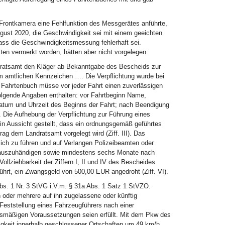
 Frontkamera eine Fehlfunktion des Messgerätes anführte,
gust 2020, die Geschwindigkeit sei mit einem geeichten
dass die Geschwindigkeitsmessung fehlerhaft sei.
n vermerkt worden, hätten aber nicht vorgelegen.
ndratsamt den Kläger ab Bekanntgabe des Bescheids zur
m amtlichen Kennzeichen …. Die Verpflichtung wurde bei
s Fahrtenbuch müsse vor jeder Fahrt einen zuverlässigen
olgende Angaben enthalten: vor Fahrtbeginn Name,
atum und Uhrzeit des Beginns der Fahrt; nach Beendigung
). Die Aufhebung der Verpflichtung zur Führung eines
n Aussicht gestellt, dass ein ordnungsgemäß geführtes
 dem Landratsamt vorgelegt wird (Ziff. III). Das
ich zu führen und auf Verlangen Polizeibeamten oder
g auszuhändigen sowie mindestens sechs Monate nach
 Vollziehbarkeit der Ziffern I, II und IV des Bescheides
führt, ein Zwangsgeld von 500,00 EUR angedroht (Ziff. VI).
bs. 1 Nr. 3 StVG i.V.m. § 31a Abs. 1 Satz 1 StVZO.
oder mehrere auf ihn zugelassene oder künftig
eststellung eines Fahrzeugführers nach einer
dsmäßigen Voraussetzungen seien erfüllt. Mit dem Pkw des
igkeit innerhalb geschlossener Ortschaften um 49 km/h