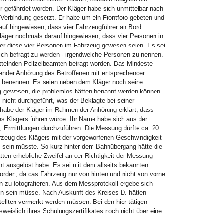
r gefährdet worden. Der Kläger habe sich unmittelbar nach
 Verbindung gesetzt. Er habe um ein Frontfoto gebeten und
rauf hingewiesen, dass vier Fahrzeugführer an Bord
Kläger nochmals darauf hingewiesen, dass vier Personen in
wer diese vier Personen im Fahrzeug gewesen seien. Es sei
klich befragt zu werden - irgendwelche Personen zu nennen.
ittelnden Polizeibeamten befragt worden. Das Mindeste
sender Anhörung des Betroffenen mit entsprechender
 zu benennen. Es seien neben dem Kläger noch seine
g gewesen, die problemlos hätten benannt werden können.
nicht durchgeführt, was der Beklagte bei seiner
habe der Kläger im Rahmen der Anhörung erklärt, dass
s Klägers führen würde. Ihr Name habe sich aus der
 Ermittlungen durchzuführen. Die Messung dürfte ca. 20
rzeug des Klägers mit der vorgeworfenen Geschwindigkeit
 sein müsste. So kurz hinter dem Bahnübergang hätte die
tten erhebliche Zweifel an der Richtigkeit der Messung
 ausgelöst habe. Es sei mit dem allseits bekannten
orden, da das Fahrzeug nur von hinten und nicht von vorne
en zu fotografieren. Aus dem Messprotokoll ergebe sich
en sein müsse. Nach Auskunft des Kreises D. hätten
llten vermerkt werden müssen. Bei den hier tätigen
eislich ihres Schulungszertifikates noch nicht über eine