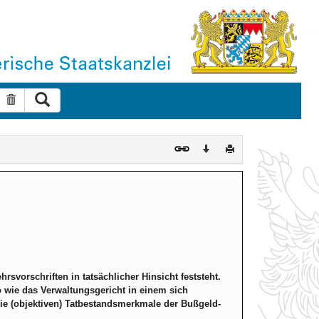
Suche ausführen
Suche zurücksetzen
Download
Drucken
svorschriften in tatsächlicher Hinsicht feststeht.
 wie das Verwaltungsgericht in einem sich
ie (objektiven) Tatbestandsmerkmale der Bußgeld-