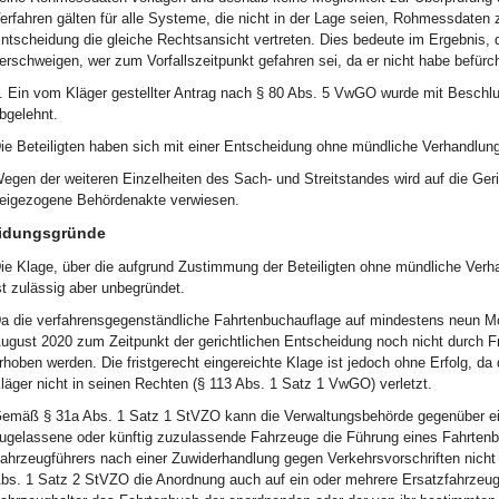
erfahren gälten für alle Systeme, die nicht in der Lage seien, Rohmessdaten
ntscheidung die gleiche Rechtsansicht vertreten. Dies bedeute im Ergebnis,
erschweigen, wer zum Vorfallszeitpunkt gefahren sei, da er nicht habe befürc
. Ein vom Kläger gestellter Antrag nach § 80 Abs. 5 VwGO wurde mit Besch
bgelehnt.
ie Beteiligten haben sich mit einer Entscheidung ohne mündliche Verhandlung
egen der weiteren Einzelheiten des Sach- und Streitstandes wird auf die Ger
eigezogene Behördenakte verwiesen.
idungsgründe
ie Klage, über die aufgrund Zustimmung der Beteiligten ohne mündliche Ver
st zulässig aber unbegründet.
a die verfahrensgegenständliche Fahrtenbuchauflage auf mindestens neun Mon
ugust 2020 zum Zeitpunkt der gerichtlichen Entscheidung noch nicht durch Fr
rhoben werden. Die fristgerecht eingereichte Klage ist jedoch ohne Erfolg, d
läger nicht in seinen Rechten (§ 113 Abs. 1 Satz 1 VwGO) verletzt.
emäß § 31a Abs. 1 Satz 1 StVZO kann die Verwaltungsbehörde gegenüber ein
ugelassene oder künftig zuzulassende Fahrzeuge die Führung eines Fahrtenb
ahrzeugführers nach einer Zuwiderhandlung gegen Verkehrsvorschriften nicht
bs. 1 Satz 2 StVZO die Anordnung auch auf ein oder mehrere Ersatzfahrzeug