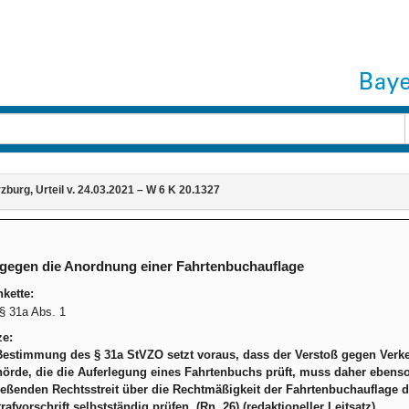
burg, Urteil v. 24.03.2021 – W 6 K 20.1327
gegen die Anordnung einer Fahrtenbuchauflage
kette:
 31a Abs. 1
ze:
Bestimmung des § 31a StVZO setzt voraus, dass der Verstoß gegen Verkehr
örde, die die Auferlegung eines Fahrtenbuchs prüft, muss daher ebenso
eßenden Rechtsstreit über die Rechtmäßigkeit der Fahrtenbuchauflage d
rafvorschrift selbstständig prüfen. (Rn. 26) (redaktioneller Leitsatz)