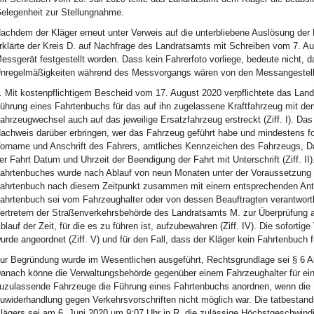
elegenheit zur Stellungnahme.
achdem der Kläger erneut unter Verweis auf die unterbliebene Auslösung der
rklärte der Kreis D. auf Nachfrage des Landratsamts mit Schreiben vom 7. Au
essgerät festgestellt worden. Dass kein Fahrerfoto vorliege, bedeute nicht, 
nregelmäßigkeiten während des Messvorgangs wären von den Messangestellte
. Mit kostenpflichtigem Bescheid vom 17. August 2020 verpflichtete das La
ührung eines Fahrtenbuchs für das auf ihn zugelassene Kraftfahrzeug mit de
ahrzeugwechsel auch auf das jeweilige Ersatzfahrzeug erstreckt (Ziff. I). Da
achweis darüber erbringen, wer das Fahrzeug geführt habe und mindestens f
orname und Anschrift des Fahrers, amtliches Kennzeichen des Fahrzeugs, D
er Fahrt Datum und Uhrzeit der Beendigung der Fahrt mit Unterschrift (Ziff. II
ahrtenbuches wurde nach Ablauf von neun Monaten unter der Voraussetzung i
ahrtenbuch nach diesem Zeitpunkt zusammen mit einem entsprechenden Antrag
ahrtenbuch sei vom Fahrzeughalter oder von dessen Beauftragten verantwortl
ertretern der Straßenverkehrsbehörde des Landratsamts M. zur Überprüfun
blauf der Zeit, für die es zu führen ist, aufzubewahren (Ziff. IV). Die sofortige
urde angeordnet (Ziff. V) und für den Fall, dass der Kläger kein Fahrtenbuch 
ur Begründung wurde im Wesentlichen ausgeführt, Rechtsgrundlage sei § 6 A
anach könne die Verwaltungsbehörde gegenüber einem Fahrzeughalter für ein 
uzulassende Fahrzeuge die Führung eines Fahrtenbuchs anordnen, wenn die F
uwiderhandlung gegen Verkehrsvorschriften nicht möglich war. Die tatbestan
lägers sei am 6. Juni 2020 um 9:07 Uhr in R. die zulässige Höchstgeschwind