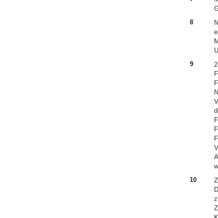
G
8
N
e
M
U
9
2
F
F
N
V
d
F
F
F
V
A
w
10
Z
D
z
Z
K