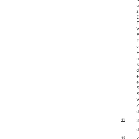
ü
z
D
F
V
E
F
v
F
n
K
d
e
e
S
S
V
Z
d
11
3
d
12
Z