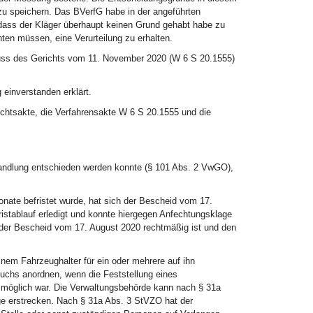
 zu speichern. Das BVerfG habe in der angeführten
 dass der Kläger überhaupt keinen Grund gehabt habe zu
hten müssen, eine Verurteilung zu erhalten.
luss des Gerichts vom 11. November 2020 (W 6 S 20.1555)
 einverstanden erklärt.
ichtsakte, die Verfahrensakte W 6 S 20.1555 und die
handlung entschieden werden konnte (§ 101 Abs. 2 VwGO),
ate befristet wurde, hat sich der Bescheid vom 17.
istablauf erledigt und konnte hiergegen Anfechtungsklage
a der Bescheid vom 17. August 2020 rechtmäßig ist und den
em Fahrzeughalter für ein oder mehrere auf ihn
uchs anordnen, wenn die Feststellung eines
 möglich war. Die Verwaltungsbehörde kann nach § 31a
e erstrecken. Nach § 31a Abs. 3 StVZO hat der