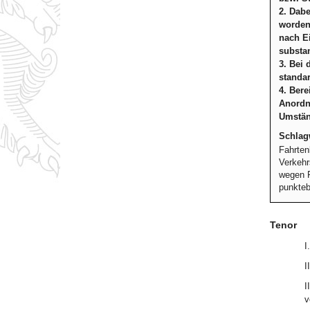
2. Dabe
worden 
nach E
substan
3. Bei
standar
4. Bere
Anordnu
Umständ
Schlag
Fahrten
Verkehr
wegen F
punkteb
Tenor
I
I
I
v