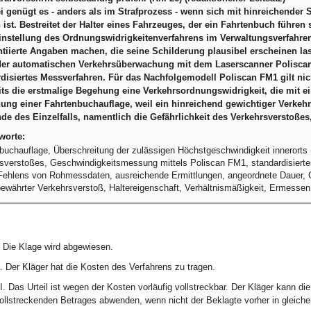
i genügt es - anders als im Strafprozess - wenn sich mit hinreichender 
ist. Bestreitet der Halter eines Fahrzeuges, der ein Fahrtenbuch führe
instellung des Ordnungswidrigkeitenverfahrens im Verwaltungsverfahren
tiierte Angaben machen, die seine Schilderung plausibel erscheinen lasse
 der automatischen Verkehrsüberwachung mit dem Laserscanner Poliscan 
disiertes Messverfahren. Für das Nachfolgemodell Poliscan FM1 gilt nicht
its die erstmalige Begehung eine Verkehrsordnungswidrigkeit, die mit ein
ng einer Fahrtenbuchauflage, weil ein hinreichend gewichtiger Verkehr
e des Einzelfalls, namentlich die Gefährlichkeit des Verkehrsverstoßes, 
worte:
buchauflage, Überschreitung der zulässigen Höchstgeschwindigkeit innerorts 
sverstoßes, Geschwindigkeitsmessung mittels Poliscan FM1, standardisiert
ehlens von Rohmessdaten, ausreichende Ermittlungen, angeordnete Dauer, 
ewährter Verkehrsverstoß, Haltereigenschaft, Verhältnismäßigkeit, Ermessen
. Die Klage wird abgewiesen.
I. Der Kläger hat die Kosten des Verfahrens zu tragen.
II. Das Urteil ist wegen der Kosten vorläufig vollstreckbar. Der Kläger kann d
ollstreckenden Betrages abwenden, wenn nicht der Beklagte vorher in gleicher