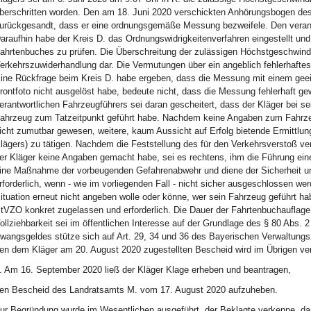
berschritten worden. Den am 18. Juni 2020 verschickten Anhörungsbogen des
urückgesandt, dass er eine ordnungsgemäße Messung bezweifele. Den verantw
araufhin habe der Kreis D. das Ordnungswidrigkeitenverfahren eingestellt un
ahrtenbuches zu prüfen. Die Überschreitung der zulässigen Höchstgeschwindi
erkehrszuwiderhandlung dar. Die Vermutungen über ein angeblich fehlerhafte
ine Rückfrage beim Kreis D. habe ergeben, dass die Messung mit einem gee
rontfoto nicht ausgelöst habe, bedeute nicht, dass die Messung fehlerhaft ge
erantwortlichen Fahrzeugführers sei daran gescheitert, dass der Kläger bei 
ahrzeug zum Tatzeitpunkt geführt habe. Nachdem keine Angaben zum Fahrze
icht zumutbar gewesen, weitere, kaum Aussicht auf Erfolg bietende Ermittlu
lägers) zu tätigen. Nachdem die Feststellung des für den Verkehrsverstoß ver
er Kläger keine Angaben gemacht habe, sei es rechtens, ihm die Führung ein
ine Maßnahme der vorbeugenden Gefahrenabwehr und diene der Sicherheit u
rforderlich, wenn - wie im vorliegenden Fall - nicht sicher ausgeschlossen we
ituation erneut nicht angeben wolle oder könne, wer sein Fahrzeug geführt h
tVZO konkret zugelassen und erforderlich. Die Dauer der Fahrtenbuchauflage
ollziehbarkeit sei im öffentlichen Interesse auf der Grundlage des § 80 Abs
wangsgeldes stütze sich auf Art. 29, 34 und 36 des Bayerischen Verwaltung
en dem Kläger am 20. August 2020 zugestellten Bescheid wird im Übrigen ve
. Am 16. September 2020 ließ der Kläger Klage erheben und beantragen,
en Bescheid des Landratsamts M. vom 17. August 2020 aufzuheben.
ur Begründung wurde im Wesentlichen ausgeführt, der Beklagte verkenne, dass 