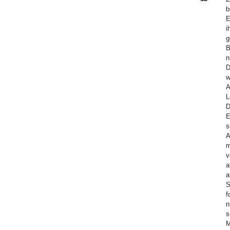
b
E
i
g
B
n
D
w
A
L
D
E
s
A
m
v
a
a
S
f
n
s
M