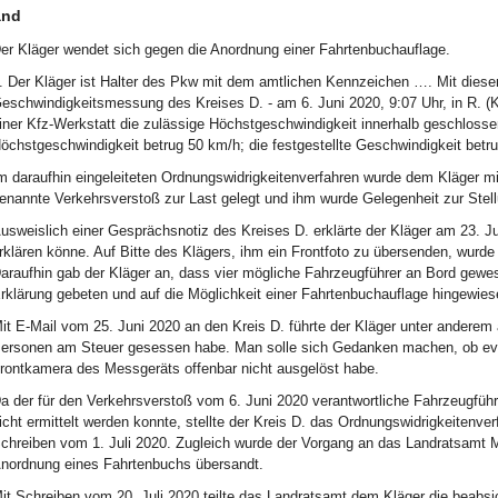
and
er Kläger wendet sich gegen die Anordnung einer Fahrtenbuchauflage.
. Der Kläger ist Halter des Pkw mit dem amtlichen Kennzeichen …. Mit diese
eschwindigkeitsmessung des Kreises D. - am 6. Juni 2020, 9:07 Uhr, in R. (K
iner Kfz-Werkstatt die zulässige Höchstgeschwindigkeit innerhalb geschlosse
öchstgeschwindigkeit betrug 50 km/h; die festgestellte Geschwindigkeit betr
m daraufhin eingeleiteten Ordnungswidrigkeitenverfahren wurde dem Kläger m
enannte Verkehrsverstoß zur Last gelegt und ihm wurde Gelegenheit zur Ste
usweislich einer Gesprächsnotiz des Kreises D. erklärte der Kläger am 23. Jun
rklären könne. Auf Bitte des Klägers, ihm ein Frontfoto zu übersenden, wurde 
araufhin gab der Kläger an, dass vier mögliche Fahrzeugführer an Bord gewes
rklärung gebeten und auf die Möglichkeit einer Fahrtenbuchauflage hingewies
it E-Mail vom 25. Juni 2020 an den Kreis D. führte der Kläger unter anderem
ersonen am Steuer gesessen habe. Man solle sich Gedanken machen, ob event
rontkamera des Messgeräts offenbar nicht ausgelöst habe.
a der für den Verkehrsverstoß vom 6. Juni 2020 verantwortliche Fahrzeugf
icht ermittelt werden konnte, stellte der Kreis D. das Ordnungswidrigkeitenver
chreiben vom 1. Juli 2020. Zugleich wurde der Vorgang an das Landratsamt M
nordnung eines Fahrtenbuchs übersandt.
it Schreiben vom 20. Juli 2020 teilte das Landratsamt dem Kläger die beabsi