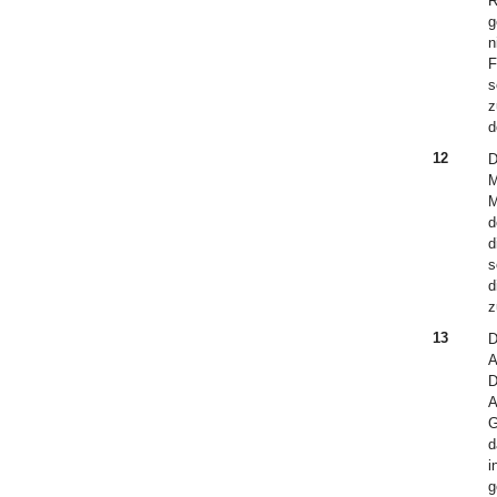
R
g
n
F
s
z
d
12
D
M
M
d
d
s
d
z
13
D
A
D
A
G
d
i
g