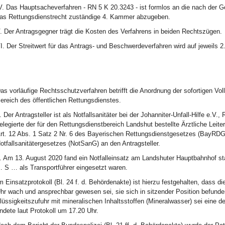
V. Das Hauptsacheverfahren - RN 5 K 20.3243 - ist formlos an die nach der G
as Rettungsdienstrecht zuständige 4. Kammer abzugeben.
. Der Antragsgegner trägt die Kosten des Verfahrens in beiden Rechtszügen.
I. Der Streitwert für das Antrags- und Beschwerdeverfahren wird auf jeweils 2.
as vorläufige Rechtsschutzverfahren betrifft die Anordnung der sofortigen Vo
ereich des öffentlichen Rettungsdienstes.
. Der Antragsteller ist als Notfallsanitäter bei der Johanniter-Unfall-Hilfe e.
elegierte der für den Rettungsdienstbereich Landshut bestellte Ärztliche Lei
rt. 12 Abs. 1 Satz 2 Nr. 6 des Bayerischen Rettungsdienstgesetzes (BayRDG
otfallsanitätergesetzes (NotSanG) an den Antragsteller.
. Am 13. August 2020 fand ein Notfalleinsatz am Landshuter Hauptbahnhof stat
 S … als Transportführer eingesetzt waren.
m Einsatzprotokoll (Bl. 24 f. d. Behördenakte) ist hierzu festgehalten, dass 
hr wach und ansprechbar gewesen sei, sie sich in sitzender Position befunde
lüssigkeitszufuhr mit mineralischen Inhaltsstoffen (Mineralwasser) sei eine d
ndete laut Protokoll um 17.20 Uhr.