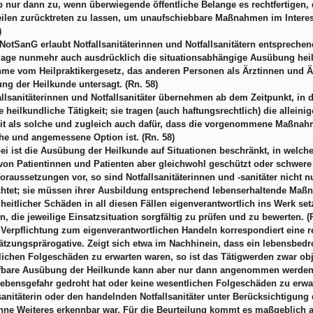
b nur dann zu, wenn überwiegende öffentliche Belange es rechtfertigen
eilen zurücktreten zu lassen, um unaufschiebbare Maßnahmen im Interes
)
 NotSanG erlaubt Notfallsanitäterinnen und Notfallsanitätern entsprechen
age nunmehr auch ausdrücklich die situationsabhängige Ausübung heilku
e vom Heilpraktikergesetz, das anderen Personen als Ärztinnen und Ärz
g der Heilkunde untersagt. (Rn. 58)
allsanitäterinnen und Notfallsanitäter übernehmen ab dem Zeitpunkt, in 
e heilkundliche Tätigkeit; sie tragen (auch haftungsrechtlich) die allein
eit als solche und zugleich auch dafür, dass die vorgenommene Maßnahm
he und angemessene Option ist. (Rn. 58)
ei ist die Ausübung der Heilkunde auf Situationen beschränkt, in welche
von Patientinnen und Patienten aber gleichwohl geschützt oder schwe
oraussetzungen vor, so sind Notfallsanitäterinnen und -sanitäter nicht 
ichtet; sie müssen ihrer Ausbildung entsprechend lebenserhaltende 
eitlicher Schäden in all diesen Fällen eigenverantwortlich ins Werk setz
n, die jeweilige Einsatzsituation sorgfältig zu prüfen und zu bewerten. (
 Verpflichtung zum eigenverantwortlichen Handeln korrespondiert eine r
tzungsprärogative. Zeigt sich etwa im Nachhinein, dass ein lebensbedr
ichen Folgeschäden zu erwarten waren, so ist das Tätigwerden zwar obje
fbare Ausübung der Heilkunde kann aber nur dann angenommen werden,
Lebensgefahr gedroht hat oder keine wesentlichen Folgeschäden zu erwa
lsanitäterin oder den handelnden Notfallsanitäter unter Berücksichtig
hne Weiteres erkennbar war. Für die Beurteilung kommt es maßgeblich a