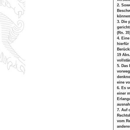
2. Sowe
Beschw
können
3. Die 
gerich
(Rn. 35
4. Eine
hierfür
Berücks
19 Abs
vollstä
5. Das 
vorwegz
denkno
eine vo
6. Es v
einer m
Erlang
ausnahm
7. Auf 
Rechtsb
vom Reg
anderes