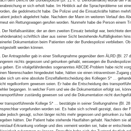
ach dem Bericht der Bundespolizei (Bl. 21 ff. d. Behördenakte) wurde der Pat
erabreichung er sich erholt habe. Im Hinblick auf die Sprachprobleme sei ei
orden, die gedolmetscht habe. Die Polizei und die Einsatzkräfte hätten meh
atient jedoch abgelehnt habe. Nachdem der Mann im weiteren Verlauf des A
rneut ein Rettungswagen gerufen worden. Nunmehr habe die Person einem Tr
. Der Notfallsanitäter, der an dem zweiten Einsatz beteiligt war, berichtete 
ehördenakte) schriftlich über aus seiner Sicht bestehende Auffälligkeiten hins
einerlei Dokumentation beim Patienten oder der Bundespolizei verblieben. Ob
estgestellt werden können.
. Der Antragsteller gab in einer Stellungnahme gegenüber dem ÄLRD (Bl. 27 d.
ängerem nichts gegessen und getrunken gehabt, weswegen die Bundespolizei
u geben. Ein vitalgefährdendes sogenanntes ABCDE-Problem habe nicht vorge
inen Nierenschaden hingedeutet habe, hätten sie einen intravenösen Zugang 
abe sich um eine absolute Einzelfallentscheidung des Kollegen S* … gehand
icht regelkonform gewesen seien. Er habe die Entscheidung des transportfüh
ehler begangen. In welcher Form und wie die Dokumentation erfolgt sei, könne
ransportführer zuständig gewesen sei und die Dokumentation nicht durchgefü
er transportführende Kollege S* … bestätigte in seiner Stellungnahme (Bl. 2
nsprechbar vorgefunden worden sei. Es habe sich schnell gezeigt, dass der P
abe jedoch gesagt, schon länger nichts mehr gegessen und getrunken zu ha
egeben hätten. Der Patient habe stehende Hautfalten gehabt. Nachdem sie ab
reislauf-Erkrankung vorliege und dies verneint worden sei, habe er entschie