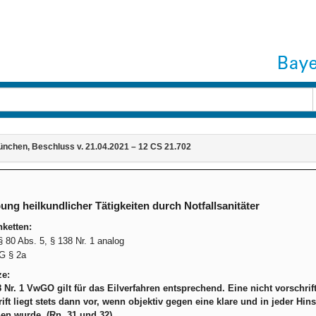
nchen, Beschluss v. 21.04.2021 – 12 CS 21.702
ng heilkundlicher Tätigkeiten durch Notfallsanitäter
ketten:
80 Abs. 5, § 138 Nr. 1 analog
G § 2a
ze:
8 Nr. 1 VwGO gilt für das Eilverfahren entsprechend. Eine nicht vorschr
ift liegt stets dann vor, wenn objektiv gegen eine klare und in jeder H
en wurde. (Rn. 31 und 32)