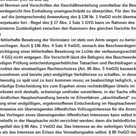
it Normen und Vorschriften der Geschäftsverteilung unmittelbar die Bes
erdegericht ihre Einhaltung uneingeschränkt zu überprüfen. Für den 
 auf die (entsprechende) Anwendung des § 138 Nr. 1 VwGO nicht übertra
perpetuatio fori - Regel des § 17 Abs. 1 Satz 1 GVG kann im Rahmen de
tsinterne Zuständigkeit zwischen den Kammern des gleichen Gerichts fi
)
 fehlerhafte Besetzung der Vorinstanz ist stets von Amts wegen zu berü
 vorliegen. Auch § 146 Abs. 4 Satz 6 VwGO, wonach das Beschwerdegeric
ichtigung einer fehlerhaften Besetzung im Lichte der verfassungsrechtl
. 4 GG) nicht entgegen. Die Vorschrift lässt die Befugnis des Beschwe
ndigen Prüfung entscheidungserheblicher Tatsachen und Rechtsfragen un
Institut des einstweiligen Rechtsschutzes (Art. 80 Abs. 5 VwGO) bezweck
unehmen und bereits jetzt endgültige Verhältnisse zu schaffen, in den
twendig zu spät und zu kurz kommen muss; es beabsichtigt lediglich, u
rläufige Entscheidung bis zum Ergehen eines rechtskräftigen Urteils im 
erbietet sich deshalb, schwierige und/oder umstrittene, in der Sache o
ündlichen Hauptverhandlung bereits im Eilverfahren „abschließend“ zu 
ung einer endgültigen, ergebnisoffenen Entscheidung im Hauptsacheverf
sweise ein überwiegendes öffentliches Vollzugsinteresse für die Anordn
das Vorliegen eines überwiegenden öffentlichen Interesses kann selbst be
ehelfs in der Hauptsache nicht verzichtet werden; denn die behördlich
elfall des § 80 Abs. 1 VwGO dar. Das Interesse an der sofortigen Vollzie
 als das Interesse am Erlass des Verwaltungsakts selbst. § 80 VwGO läs