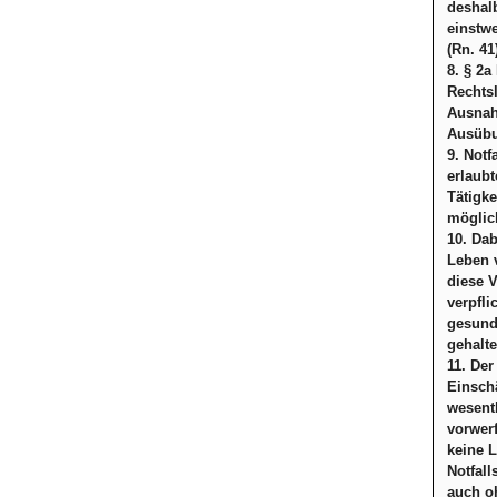
deshal
einstw
(Rn. 41
8. § 2a
Rechtsl
Ausnahm
Ausübun
9. Notf
erlaubt
Tätigk
möglic
10. Dab
Leben 
diese V
verpfl
gesundh
gehalte
11. Der
Einschä
wesentl
vorwer
keine 
Notfal
auch o