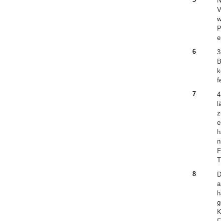
N
V
w
P
e
6
3
B
k
f
7
4
l
z
e
h
n
F
T
8
D
a
h
g
K