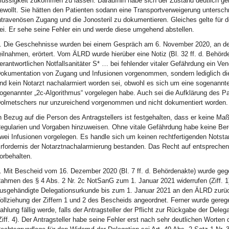
lüssigkeit zukommen zu lassen. Daraufhin habe sich der Zustand deutlich ge
ewollt. Sie hätten den Patienten sodann eine Transportverweigerung unterschr
ntravenösen Zugang und die Jonosteril zu dokumentieren. Gleiches gelte fü
ei. Er sehe seine Fehler ein und werde diese umgehend abstellen.
. Die Geschehnisse wurden bei einem Gespräch am 6. November 2020, an dem
eilnahmen, erörtert. Vom ÄLRD wurde hierüber eine Notiz (Bl. 32 ff. d. Behörd
erantwortlichen Notfallsanitäter S* … bei fehlender vitaler Gefährdung ein Ve
okumentation von Zugang und Infusionen vorgenommen, sondern lediglich die 
nd kein Notarzt nachalarmiert worden sei, obwohl es sich um eine sogenannt
ogenannter „2c-Algorithmus“ vorgelegen habe. Auch sei die Aufklärung des 
olmetschers nur unzureichend vorgenommen und nicht dokumentiert worden.
n Bezug auf die Person des Antragstellers ist festgehalten, dass er keine M
egularien und Vorgaben hinzuweisen. Ohne vitale Gefährdung habe keine Ber
wei Infusionen vorgelegen. Es handle sich um keinen rechtfertigenden Notst
rfordernis der Notarztnachalarmierung bestanden. Das Recht auf entsprechend
orbehalten.
. Mit Bescheid vom 16. Dezember 2020 (Bl. 7 ff. d. Behördenakte) wurde geg
ahmen des § 4 Abs. 2 Nr. 2c NotSanG zum 1. Januar 2021 widerrufen (Ziff. 1)
usgehändigte Delegationsurkunde bis zum 1. Januar 2021 an den ÄLRD zurückzu
ollziehung der Ziffern 1 und 2 des Bescheids angeordnet. Ferner wurde gereg
ahlung fällig werde, falls der Antragsteller der Pflicht zur Rückgabe der De
Ziff. 4). Der Antragsteller habe seine Fehler erst nach sehr deutlichen Worte