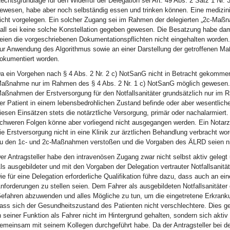
echtsgrundlage für den Widerruf der Delegation sei Art. 49 Abs. 2 Satz 1 Nr. 
ewesen, habe aber noch selbständig essen und trinken können. Eine medizin
icht vorgelegen. Ein solcher Zugang sei im Rahmen der delegierten „2c-Maßn
all sei keine solche Konstellation gegeben gewesen. Die Besatzung habe dami
eien die vorgeschriebenen Dokumentationspflichten nicht eingehalten worden.
ur Anwendung des Algorithmus sowie an einer Darstellung der getroffenen Maß
okumentiert worden.
a ein Vorgehen nach § 4 Abs. 2 Nr. 2 c) NotSanG nicht in Betracht gekommen
aßnahme nur im Rahmen des § 4 Abs. 2 Nr. 1 c) NotSanG möglich gewesen. N
aßnahmen der Erstversorgung für den Notfallsanitäter grundsätzlich nur im 
er Patient in einem lebensbedrohlichen Zustand befinde oder aber wesentli
iesen Einsätzen stets die notärztliche Versorgung, primär oder nachalarmier
chweren Folgen könne aber vorliegend nicht ausgegangen werden. Ein Notarzt
ie Erstversorgung nicht in eine Klinik zur ärztlichen Behandlung verbracht wo
u den 1c- und 2c-Maßnahmen verstoßen und die Vorgaben des ÄLRD seien ni
er Antragsteller habe den intravenösen Zugang zwar nicht selbst aktiv gelegt
ls ausgebildeter und mit den Vorgaben der Delegation vertrauter Notfallsani
ie für eine Delegation erforderliche Qualifikation führe dazu, dass auch an ein
nforderungen zu stellen seien. Dem Fahrer als ausgebildeten Notfallsanitäter 
efahren abzuwenden und alles Mögliche zu tun, um die eingetretene Erkran
ass sich der Gesundheitszustand des Patienten nicht verschlechtere. Dies gel
n seiner Funktion als Fahrer nicht im Hintergrund gehalten, sondern sich akti
emeinsam mit seinem Kollegen durchgeführt habe. Da der Antragsteller bei 