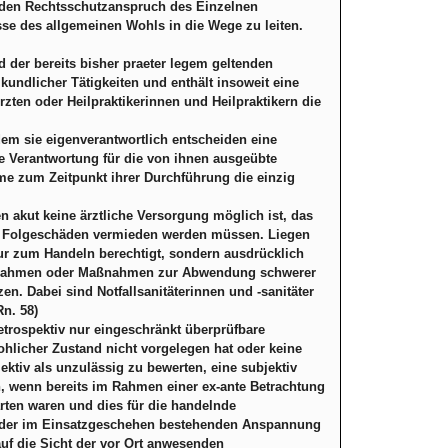
, den Rechtsschutzanspruch des Einzelnen
se des allgemeinen Wohls in die Wege zu leiten.
d der bereits bisher praeter legem geltenden
ndlicher Tätigkeiten und enthält insoweit eine
ten oder Heilpraktikerinnen und Heilpraktikern die
dem sie eigenverantwortlich entscheiden eine
ige Verantwortung für die von ihnen ausgeübte
e zum Zeitpunkt ihrer Durchführung die einzig
n akut keine ärztliche Versorgung möglich ist, das
re Folgeschäden vermieden werden müssen. Liegen
nur zum Handeln berechtigt, sondern ausdrücklich
Maßnahmen oder Maßnahmen zur Abwendung schwerer
en. Dabei sind Notfallsanitäterinnen und -sanitäter
Rn. 58)
etrospektiv nur eingeschränkt überprüfbare
ohlicher Zustand nicht vorgelegen hat oder keine
ktiv als unzulässig zu bewerten, eine subjektiv
 wenn bereits im Rahmen einer ex-ante Betrachtung
rten waren und dies für die handelnde
ung der im Einsatzgeschehen bestehenden Anspannung
uf die Sicht der vor Ort anwesenden