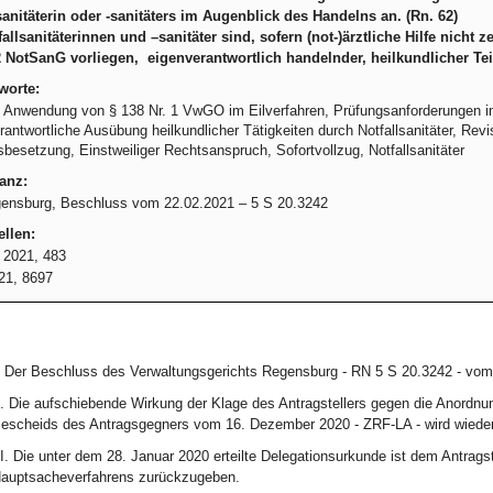
sanitäterin oder -sanitäters im Augenblick des Handelns an. (Rn. 62)
fallsanitäterinnen und –sanitäter sind, sofern (not-)ärztliche Hilfe nicht
2 NotSanG vorliegen, eigenverantwortlich handelnder, heilkundlicher Teil
worte:
 Anwendung von § 138 Nr. 1 VwGO im Eilverfahren, Prüfungsanforderungen i
rantwortliche Ausübung heilkundlicher Tätigkeiten durch Notfallsanitäter, Revis
sbesetzung, Einstweiliger Rechtsanspruch, Sofortvollzug, Notfallsanitäter
anz:
nsburg, Beschluss vom 22.02.2021 – 5 S 20.3242
llen:
 2021, 483
21, 8697
. Der Beschluss des Verwaltungsgerichts Regensburg - RN 5 S 20.3242 - vom
I. Die aufschiebende Wirkung der Klage des Antragstellers gegen die Anordnun
escheids des Antragsgegners vom 16. Dezember 2020 - ZRF-LA - wird wiederh
II. Die unter dem 28. Januar 2020 erteilte Delegationsurkunde ist dem Antrags
auptsacheverfahrens zurückzugeben.