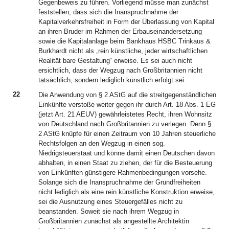
Gegenbeweis zu führen. Vorliegend müsse man zunächst
feststellen, dass sich die Inanspruchnahme der
Kapitalverkehrsfreiheit in Form der Überlassung von Kapital
an ihren Bruder im Rahmen der Erbauseinandersetzung
sowie die Kapitalanlage beim Bankhaus HSBC Trinkaus &
Burkhardt nicht als „rein künstliche, jeder wirtschaftlichen
Realität bare Gestaltung“ erweise. Es sei auch nicht
ersichtlich, dass der Wegzug nach Großbritannien nicht
tatsächlich, sondern lediglich künstlich erfolgt sei.
22
Die Anwendung von § 2 AStG auf die streitgegenständlichen
Einkünfte verstoße weiter gegen ihr durch Art. 18 Abs. 1 EG
(jetzt Art. 21 AEUV) gewährleistetes Recht, ihren Wohnsitz
von Deutschland nach Großbritannien zu verlegen. Denn §
2 AStG knüpfe für einen Zeitraum von 10 Jahren steuerliche
Rechtsfolgen an den Wegzug in einen sog.
Niedrigsteuerstaat und könne damit einen Deutschen davon
abhalten, in einen Staat zu ziehen, der für die Besteuerung
von Einkünften günstigere Rahmenbedingungen vorsehe.
Solange sich die Inanspruchnahme der Grundfreiheiten
nicht lediglich als eine rein künstliche Konstruktion erweise,
sei die Ausnutzung eines Steuergefälles nicht zu
beanstanden. Soweit sie nach ihrem Wegzug in
Großbritannien zunächst als angestellte Architektin