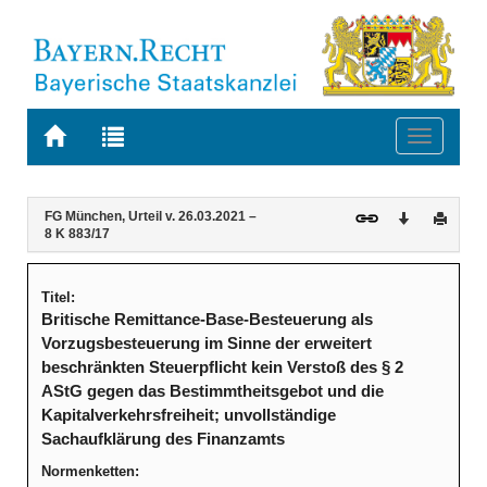
Zur
Zur
Toggle
Startseite
Trefferliste
navigati
von
der
BAYERN.RECHT
letzten
Navigation
Inhalt
FG München, Urteil v. 26.03.2021 –
Download
Druck
Suche
8 K 883/17
Titel:
Britische Remittance-Base-Besteuerung als
Vorzugsbesteuerung im Sinne der erweitert
beschränkten Steuerpflicht kein Verstoß des § 2
AStG gegen das Bestimmtheitsgebot und die
Kapitalverkehrsfreiheit; unvollständige
Sachaufklärung des Finanzamts
Normenketten: