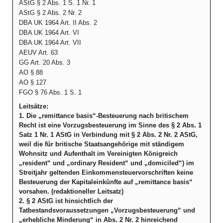
AStG § 2 Abs. 1 S. 1 Nr. 1
AStG § 2 Abs. 2 Nr. 2
DBA UK 1964 Art. II Abs. 2
DBA UK 1964 Art. VI
DBA UK 1964 Art. VII
AEUV Art. 63
GG Art. 20 Abs. 3
AO § 88
AO § 127
FGO § 76 Abs. 1 S. 1
Leitsätze:
1. Die „remittance basis“-Besteuerung nach britischem
Recht ist eine Vorzugsbesteuerung im Sinne des § 2 Abs. 1
Satz 1 Nr. 1 AStG in Verbindung mit § 2 Abs. 2 Nr. 2 AStG,
weil die für britische Staatsangehörige mit ständigem
Wohnsitz und Aufenthalt im Vereinigten Königreich
„resident“ und „ordinary Resident“ und „domiciled“) im
Streitjahr geltenden Einkommensteuervorschriften keine
Besteuerung der Kapitaleinkünfte auf „remittance basis“
vorsahen. (redaktioneller Leitsatz)
2. § 2 AStG ist hinsichtlich der
Tatbestandsvoraussetzungen „Vorzugsbesteuerung“ und
„erhebliche Minderung“ in Abs. 2 Nr. 2 hinreichend