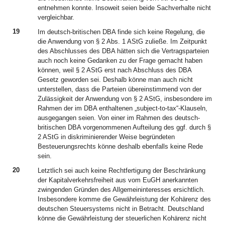
entnehmen konnte. Insoweit seien beide Sachverhalte nicht
vergleichbar.
19
Im deutsch-britischen DBA finde sich keine Regelung, die
die Anwendung von § 2 Abs. 1 AStG zuließe. Im Zeitpunkt
des Abschlusses des DBA hätten sich die Vertragsparteien
auch noch keine Gedanken zu der Frage gemacht haben
können, weil § 2 AStG erst nach Abschluss des DBA
Gesetz geworden sei. Deshalb könne man auch nicht
unterstellen, dass die Parteien übereinstimmend von der
Zulässigkeit der Anwendung von § 2 AStG, insbesondere im
Rahmen der im DBA enthaltenen „subject-to-tax“-Klauseln,
ausgegangen seien. Von einer im Rahmen des deutsch-
britischen DBA vorgenommenen Aufteilung des ggf. durch §
2 AStG in diskriminierender Weise begründeten
Besteuerungsrechts könne deshalb ebenfalls keine Rede
sein.
20
Letztlich sei auch keine Rechtfertigung der Beschränkung
der Kapitalverkehrsfreiheit aus vom EuGH anerkannten
zwingenden Gründen des Allgemeininteresses ersichtlich.
Insbesondere komme die Gewährleistung der Kohärenz des
deutschen Steuersystems nicht in Betracht. Deutschland
könne die Gewährleistung der steuerlichen Kohärenz nicht