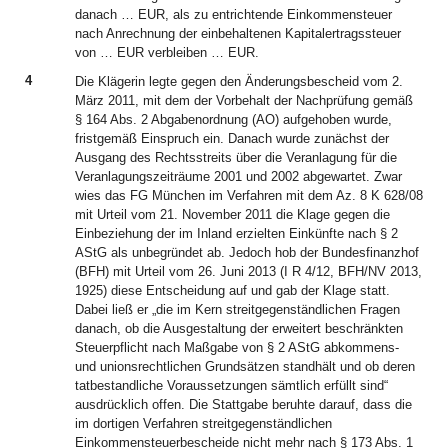
danach … EUR, als zu entrichtende Einkommensteuer
nach Anrechnung der einbehaltenen Kapitalertragssteuer
von … EUR verbleiben … EUR.
4
Die Klägerin legte gegen den Änderungsbescheid vom 2.
März 2011, mit dem der Vorbehalt der Nachprüfung gemäß
§ 164 Abs. 2 Abgabenordnung (AO) aufgehoben wurde,
fristgemäß Einspruch ein. Danach wurde zunächst der
Ausgang des Rechtsstreits über die Veranlagung für die
Veranlagungszeiträume 2001 und 2002 abgewartet. Zwar
wies das FG München im Verfahren mit dem Az. 8 K 628/08
mit Urteil vom 21. November 2011 die Klage gegen die
Einbeziehung der im Inland erzielten Einkünfte nach § 2
AStG als unbegründet ab. Jedoch hob der Bundesfinanzhof
(BFH) mit Urteil vom 26. Juni 2013 (I R 4/12, BFH/NV 2013,
1925) diese Entscheidung auf und gab der Klage statt.
Dabei ließ er „die im Kern streitgegenständlichen Fragen
danach, ob die Ausgestaltung der erweitert beschränkten
Steuerpflicht nach Maßgabe von § 2 AStG abkommens-
und unionsrechtlichen Grundsätzen standhält und ob deren
tatbestandliche Voraussetzungen sämtlich erfüllt sind“
ausdrücklich offen. Die Stattgabe beruhte darauf, dass die
im dortigen Verfahren streitgegenständlichen
Einkommensteuerbescheide nicht mehr nach § 173 Abs. 1