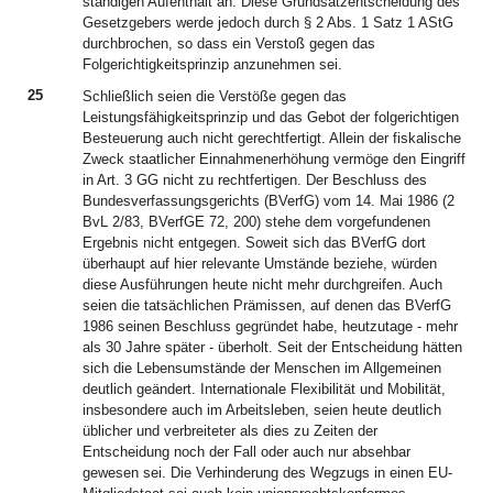
ständigen Aufenthalt an. Diese Grundsatzentscheidung des
Gesetzgebers werde jedoch durch § 2 Abs. 1 Satz 1 AStG
durchbrochen, so dass ein Verstoß gegen das
Folgerichtigkeitsprinzip anzunehmen sei.
25
Schließlich seien die Verstöße gegen das
Leistungsfähigkeitsprinzip und das Gebot der folgerichtigen
Besteuerung auch nicht gerechtfertigt. Allein der fiskalische
Zweck staatlicher Einnahmenerhöhung vermöge den Eingriff
in Art. 3 GG nicht zu rechtfertigen. Der Beschluss des
Bundesverfassungsgerichts (BVerfG) vom 14. Mai 1986 (2
BvL 2/83, BVerfGE 72, 200) stehe dem vorgefundenen
Ergebnis nicht entgegen. Soweit sich das BVerfG dort
überhaupt auf hier relevante Umstände beziehe, würden
diese Ausführungen heute nicht mehr durchgreifen. Auch
seien die tatsächlichen Prämissen, auf denen das BVerfG
1986 seinen Beschluss gegründet habe, heutzutage - mehr
als 30 Jahre später - überholt. Seit der Entscheidung hätten
sich die Lebensumstände der Menschen im Allgemeinen
deutlich geändert. Internationale Flexibilität und Mobilität,
insbesondere auch im Arbeitsleben, seien heute deutlich
üblicher und verbreiteter als dies zu Zeiten der
Entscheidung noch der Fall oder auch nur absehbar
gewesen sei. Die Verhinderung des Wegzugs in einen EU-