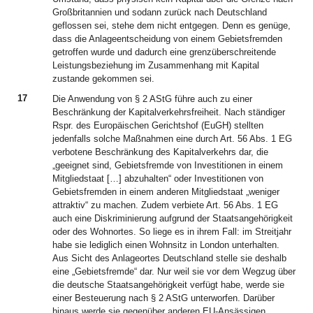
Großbritannien und sodann zurück nach Deutschland
geflossen sei, stehe dem nicht entgegen. Denn es genüge,
dass die Anlageentscheidung von einem Gebietsfremden
getroffen wurde und dadurch eine grenzüberschreitende
Leistungsbeziehung im Zusammenhang mit Kapital
zustande gekommen sei.
17
Die Anwendung von § 2 AStG führe auch zu einer
Beschränkung der Kapitalverkehrsfreiheit. Nach ständiger
Rspr. des Europäischen Gerichtshof (EuGH) stellten
jedenfalls solche Maßnahmen eine durch Art. 56 Abs. 1 EG
verbotene Beschränkung des Kapitalverkehrs dar, die
„geeignet sind, Gebietsfremde von Investitionen in einem
Mitgliedstaat […] abzuhalten“ oder Investitionen von
Gebietsfremden in einem anderen Mitgliedstaat „weniger
attraktiv“ zu machen. Zudem verbiete Art. 56 Abs. 1 EG
auch eine Diskriminierung aufgrund der Staatsangehörigkeit
oder des Wohnortes. So liege es in ihrem Fall: im Streitjahr
habe sie lediglich einen Wohnsitz in London unterhalten.
Aus Sicht des Anlageortes Deutschland stelle sie deshalb
eine „Gebietsfremde“ dar. Nur weil sie vor dem Wegzug über
die deutsche Staatsangehörigkeit verfügt habe, werde sie
einer Besteuerung nach § 2 AStG unterworfen. Darüber
hinaus werde sie gegenüber anderen EU-Ansässigen