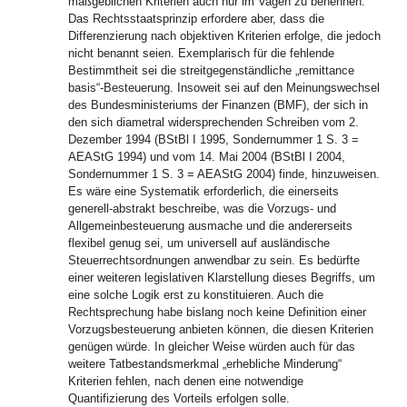
maßgeblichen Kriterien auch nur im Vagen zu benennen.
Das Rechtsstaatsprinzip erfordere aber, dass die
Differenzierung nach objektiven Kriterien erfolge, die jedoch
nicht benannt seien. Exemplarisch für die fehlende
Bestimmtheit sei die streitgegenständliche „remittance
basis“-Besteuerung. Insoweit sei auf den Meinungswechsel
des Bundesministeriums der Finanzen (BMF), der sich in
den sich diametral widersprechenden Schreiben vom 2.
Dezember 1994 (BStBl I 1995, Sondernummer 1 S. 3 =
AEAStG 1994) und vom 14. Mai 2004 (BStBl I 2004,
Sondernummer 1 S. 3 = AEAStG 2004) finde, hinzuweisen.
Es wäre eine Systematik erforderlich, die einerseits
generell-abstrakt beschreibe, was die Vorzugs- und
Allgemeinbesteuerung ausmache und die andererseits
flexibel genug sei, um universell auf ausländische
Steuerrechtsordnungen anwendbar zu sein. Es bedürfte
einer weiteren legislativen Klarstellung dieses Begriffs, um
eine solche Logik erst zu konstituieren. Auch die
Rechtsprechung habe bislang noch keine Definition einer
Vorzugsbesteuerung anbieten können, die diesen Kriterien
genügen würde. In gleicher Weise würden auch für das
weitere Tatbestandsmerkmal „erhebliche Minderung“
Kriterien fehlen, nach denen eine notwendige
Quantifizierung des Vorteils erfolgen solle.