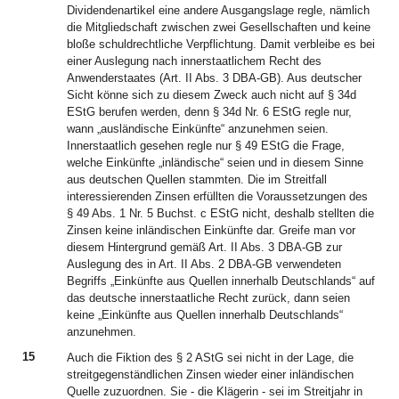
Dividendenartikel eine andere Ausgangslage regle, nämlich
die Mitgliedschaft zwischen zwei Gesellschaften und keine
bloße schuldrechtliche Verpflichtung. Damit verbleibe es bei
einer Auslegung nach innerstaatlichem Recht des
Anwenderstaates (Art. II Abs. 3 DBA-GB). Aus deutscher
Sicht könne sich zu diesem Zweck auch nicht auf § 34d
EStG berufen werden, denn § 34d Nr. 6 EStG regle nur,
wann „ausländische Einkünfte“ anzunehmen seien.
Innerstaatlich gesehen regle nur § 49 EStG die Frage,
welche Einkünfte „inländische“ seien und in diesem Sinne
aus deutschen Quellen stammten. Die im Streitfall
interessierenden Zinsen erfüllten die Voraussetzungen des
§ 49 Abs. 1 Nr. 5 Buchst. c EStG nicht, deshalb stellten die
Zinsen keine inländischen Einkünfte dar. Greife man vor
diesem Hintergrund gemäß Art. II Abs. 3 DBA-GB zur
Auslegung des in Art. II Abs. 2 DBA-GB verwendeten
Begriffs „Einkünfte aus Quellen innerhalb Deutschlands“ auf
das deutsche innerstaatliche Recht zurück, dann seien
keine „Einkünfte aus Quellen innerhalb Deutschlands“
anzunehmen.
15
Auch die Fiktion des § 2 AStG sei nicht in der Lage, die
streitgegenständlichen Zinsen wieder einer inländischen
Quelle zuzuordnen. Sie - die Klägerin - sei im Streitjahr in