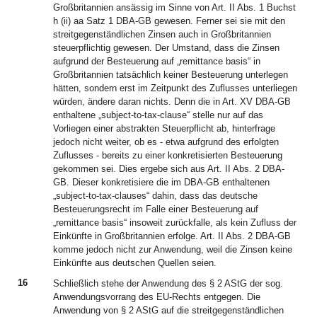
Großbritannien ansässig im Sinne von Art. II Abs. 1 Buchst
h (ii) aa Satz 1 DBA-GB gewesen. Ferner sei sie mit den
streitgegenständlichen Zinsen auch in Großbritannien
steuerpflichtig gewesen. Der Umstand, dass die Zinsen
aufgrund der Besteuerung auf „remittance basis“ in
Großbritannien tatsächlich keiner Besteuerung unterlegen
hätten, sondern erst im Zeitpunkt des Zuflusses unterliegen
würden, ändere daran nichts. Denn die in Art. XV DBA-GB
enthaltene „subject-to-tax-clause“ stelle nur auf das
Vorliegen einer abstrakten Steuerpflicht ab, hinterfrage
jedoch nicht weiter, ob es - etwa aufgrund des erfolgten
Zuflusses - bereits zu einer konkretisierten Besteuerung
gekommen sei. Dies ergebe sich aus Art. II Abs. 2 DBA-
GB. Dieser konkretisiere die im DBA-GB enthaltenen
„subject-to-tax-clauses“ dahin, dass das deutsche
Besteuerungsrecht im Falle einer Besteuerung auf
„remittance basis“ insoweit zurückfalle, als kein Zufluss der
Einkünfte in Großbritannien erfolge. Art. II Abs. 2 DBA-GB
komme jedoch nicht zur Anwendung, weil die Zinsen keine
Einkünfte aus deutschen Quellen seien.
16
Schließlich stehe der Anwendung des § 2 AStG der sog.
Anwendungsvorrang des EU-Rechts entgegen. Die
Anwendung von § 2 AStG auf die streitgegenständlichen