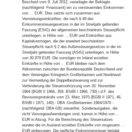
Bescheid vom 9. Juli 2012, veranlagte der Beklagte
(nachfolgend: Finanzamt) ein zu versteuerndes Einkommen
von … EUR. Dies setzte sich zusammen aus
Vermietungseinkünften, die nach § 49 des
Einkommensteuergesetzes in der im Streitjahr geltenden
Fassung (EStG) der allgemeinen beschränkten Steuerpflicht
unterliegen, in Höhe von … EUR und Einkünften aus
Kapitalvermögen, die der erweitert beschränkten
Steuerpflicht nach § 2 des Außensteuergesetzes in der im
Streitjahr geltenden Fassung (AStG) unterliegen, in Höhe
von 30.979 EUR. Die sonstigen im Inland erzielten
Einkünfte in Höhe von … EUR blieben nach dem
Abkommen zwischen der Bundesrepublik Deutschland und
dem Vereinigten Königreich Großbritannien und Nordirland
zur Vermeidung der Doppelbesteuerung und zur
Verhinderung der Steuerverkürzung vom 26. November
1964 (BGBl II 1966, 359, BStBl I 1966, 730) i.d.F. des
Revisionsprotokolls vom 23. März 1970 (BGBl II 1971, 46,
BStBl I 1971, 140) - DBA -Großbritannien 1964/1970 -
(nachfolgend: DBA-GB) steuerfrei. Sonderausgaben, die
nicht Vorsorgeaufwendungen sind, kamen in Höhe von …
EUR in Abzug. Für die Berechnung des Steuersatzes
wurden die im Ausland erzielten Einkünfte von insgesamt …
EUR einbezogen. Die tarifliche Einkommensteuer beträgt