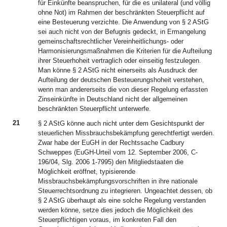
für Einkünfte beanspruchen, für die es unilateral (und völlig
ohne Not) im Rahmen der beschränkten Steuerpflicht auf
eine Besteuerung verzichte. Die Anwendung von § 2 AStG
sei auch nicht von der Befugnis gedeckt, in Ermangelung
gemeinschaftsrechtlicher Vereinheitlichungs- oder
Harmonisierungsmaßnahmen die Kriterien für die Aufteilung
ihrer Steuerhoheit vertraglich oder einseitig festzulegen.
Man könne § 2 AStG nicht einerseits als Ausdruck der
Aufteilung der deutschen Besteuerungshoheit verstehen,
wenn man andererseits die von dieser Regelung erfassten
Zinseinkünfte in Deutschland nicht der allgemeinen
beschränkten Steuerpflicht unterwerfe.
21
§ 2 AStG könne auch nicht unter dem Gesichtspunkt der
steuerlichen Missbrauchsbekämpfung gerechtfertigt werden.
Zwar habe der EuGH in der Rechtssache Cadbury
Schweppes (EuGH-Urteil vom 12. September 2006, C-
196/04, Slg. 2006 1-7995) den Mitgliedstaaten die
Möglichkeit eröffnet, typisierende
Missbrauchsbekämpfungsvorschriften in ihre nationale
Steuerrechtsordnung zu integrieren. Ungeachtet dessen, ob
§ 2 AStG überhaupt als eine solche Regelung verstanden
werden könne, setze dies jedoch die Möglichkeit des
Steuerpflichtigen voraus, im konkreten Fall den