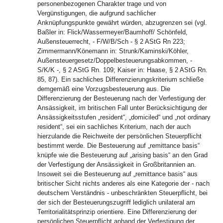
personenbezogenen Charakter trage und von
Vergünstigungen, die aufgrund sachlicher
Anknüpfungspunkte gewährt würden, abzugrenzen sei (vgl.
Baßler in: Flick/Wassermeyer/Baumhoff/ Schönfeld,
Außensteuerrecht, - F/W/B/Sch - § 2 AStG Rn 223;
Zimmermann/Könemann in: Strunk/Kaminski/Köhler,
Außensteuergesetz/Doppelbesteuerungsabkommen, -
S/K/K -, § 2 AStG Rn. 109; Kaiser in: Haase, § 2 AStG Rn.
85, 87). Ein sachliches Differenzierungskriterium schließe
demgemäß eine Vorzugsbesteuerung aus. Die
Differenzierung der Besteuerung nach der Verfestigung der
Ansässigkeit, im britischen Fall unter Berücksichtigung der
Ansässigkeitsstufen „resident“, „domiciled“ und „not ordinary
resident“, sei ein sachliches Kriterium, nach der auch
hierzulande die Reichweite der persönlichen Steuerpflicht
bestimmt werde. Die Besteuerung auf „remittance basis“
knüpfe wie die Besteuerung auf „arising basis“ an den Grad
der Verfestigung der Ansässigkeit in Großbritannien an.
Insoweit sei die Besteuerung auf „remittance basis“ aus
britischer Sicht nichts anderes als eine Kategorie der - nach
deutschem Verständnis - unbeschränkten Steuerpflicht, bei
der sich der Besteuerungszugriff lediglich unilateral am
Territorialitätsprinzip orientiere. Eine Differenzierung der
persönlichen Steuerpflicht anhand der Verfestigung der