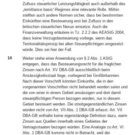
Zufluss steuerlicher Leistungsfähigkeit auch außerhalb des
„remittance basis“-Regimes eine relevante Rolle. Mithin
stellten auch andere Normen sicher, dass bei bestimmten
Einkünften eine Besteuerung erst bei Zufluss in den
britischen steuerlichen Nexus einsetze. Auch die
Finanzverwaltung erläutere in Tz. 2.2.2 des AEAStG 2004,
dass keine Vorzugsbesteuerung vorliege, wenn das
Territorialitätsprinzip bei allen Steuerpflichtigen umgesetzt
würde. Dies sei hier der Fall.
14
Weiter stehe einer Anwendung von § 2 Abs. 1 AStG
entgegen, dass das Besteuerungsrecht für die fraglichen
Zinsen nach Art. XV DBA-GB ausschließlich beim
Ansässigkeitsstaat liege, vorliegend bei Großbritannien.
Nach dieser Vorschrift könnten Einkünfte, die in den
vorgenannten Vorschriften nicht behandelt worden seien und
die von einer in einem Gebiet ansässigen und dort damit
steuerpflichtigen Person bezogen würden, nur in diesem
Gebiet besteuert werden. Die streitgegenständlichen Zinsen
würden nicht von Art. VII Abs. 1 DBA-GB erfasst. Art. VII
DBA-GB enthalte keine eigenständige Definition dazu, wann
Zinsen aus Quellen innerhalb eines Gebietes der
Vertragsstaaten bezogen würden. Eine Analogie zu Art. VI
Abs. 1 DBA-GB komme nicht in Betracht, weil der