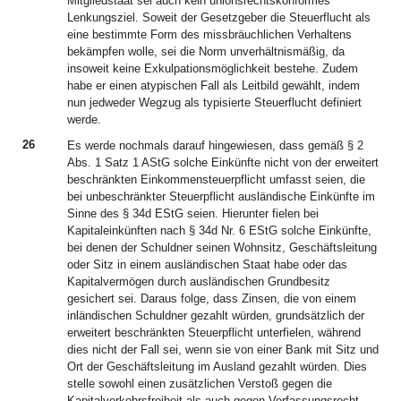
Mitgliedstaat sei auch kein unionsrechtskonformes
Lenkungsziel. Soweit der Gesetzgeber die Steuerflucht als
eine bestimmte Form des missbräuchlichen Verhaltens
bekämpfen wolle, sei die Norm unverhältnismäßig, da
insoweit keine Exkulpationsmöglichkeit bestehe. Zudem
habe er einen atypischen Fall als Leitbild gewählt, indem
nun jedweder Wegzug als typisierte Steuerflucht definiert
werde.
26
Es werde nochmals darauf hingewiesen, dass gemäß § 2
Abs. 1 Satz 1 AStG solche Einkünfte nicht von der erweitert
beschränkten Einkommensteuerpflicht umfasst seien, die
bei unbeschränkter Steuerpflicht ausländische Einkünfte im
Sinne des § 34d EStG seien. Hierunter fielen bei
Kapitaleinkünften nach § 34d Nr. 6 EStG solche Einkünfte,
bei denen der Schuldner seinen Wohnsitz, Geschäftsleitung
oder Sitz in einem ausländischen Staat habe oder das
Kapitalvermögen durch ausländischen Grundbesitz
gesichert sei. Daraus folge, dass Zinsen, die von einem
inländischen Schuldner gezahlt würden, grundsätzlich der
erweitert beschränkten Steuerpflicht unterfielen, während
dies nicht der Fall sei, wenn sie von einer Bank mit Sitz und
Ort der Geschäftsleitung im Ausland gezahlt würden. Dies
stelle sowohl einen zusätzlichen Verstoß gegen die
Kapitalverkehrsfreiheit als auch gegen Verfassungsrecht