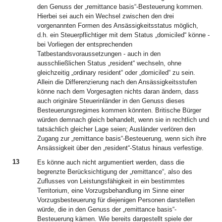
den Genuss der „remittance basis“-Besteuerung kommen.
Hierbei sei auch ein Wechsel zwischen den drei
vorgenannten Formen des Ansässigkeitsstatus möglich,
d.h. ein Steuerpflichtiger mit dem Status „domiciled“ könne -
bei Vorliegen der entsprechenden
Tatbestandsvoraussetzungen - auch in den
ausschließlichen Status „resident“ wechseln, ohne
gleichzeitig „ordinary resident“ oder „domiciled“ zu sein.
Allein die Differenzierung nach den Ansässigkeitsstufen
könne nach dem Vorgesagten nichts daran ändern, dass
auch originäre Steuerinländer in den Genuss dieses
Besteuerungsregimes kommen könnten. Britische Bürger
würden demnach gleich behandelt, wenn sie in rechtlich und
tatsächlich gleicher Lage seien; Ausländer verlören den
Zugang zur „remittance basis“-Besteuerung, wenn sich ihre
Ansässigkeit über den „resident“-Status hinaus verfestige.
13
Es könne auch nicht argumentiert werden, dass die
begrenzte Berücksichtigung der „remittance“, also des
Zuflusses von Leistungsfähigkeit in ein bestimmtes
Territorium, eine Vorzugsbehandlung im Sinne einer
Vorzugsbesteuerung für diejenigen Personen darstellen
würde, die in den Genuss der „remittance basis“-
Besteuerung kämen. Wie bereits dargestellt spiele der