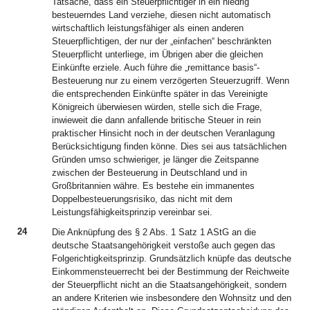
Tatsache, dass ein Steuerpflichtiger in ein niedrig
besteuerndes Land verziehe, diesen nicht automatisch
wirtschaftlich leistungsfähiger als einen anderen
Steuerpflichtigen, der nur der „einfachen“ beschränkten
Steuerpflicht unterliege, im Übrigen aber die gleichen
Einkünfte erziele. Auch führe die „remittance basis“-
Besteuerung nur zu einem verzögerten Steuerzugriff. Wenn
die entsprechenden Einkünfte später in das Vereinigte
Königreich überwiesen würden, stelle sich die Frage,
inwieweit die dann anfallende britische Steuer in rein
praktischer Hinsicht noch in der deutschen Veranlagung
Berücksichtigung finden könne. Dies sei aus tatsächlichen
Gründen umso schwieriger, je länger die Zeitspanne
zwischen der Besteuerung in Deutschland und in
Großbritannien währe. Es bestehe ein immanentes
Doppelbesteuerungsrisiko, das nicht mit dem
Leistungsfähigkeitsprinzip vereinbar sei.
24
Die Anknüpfung des § 2 Abs. 1 Satz 1 AStG an die
deutsche Staatsangehörigkeit verstoße auch gegen das
Folgerichtigkeitsprinzip. Grundsätzlich knüpfe das deutsche
Einkommensteuerrecht bei der Bestimmung der Reichweite
der Steuerpflicht nicht an die Staatsangehörigkeit, sondern
an andere Kriterien wie insbesondere den Wohnsitz und den