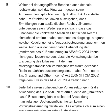
9
Weiter sei der angegriffene Bescheid auch deshalb
rechtswidrig, weil das Finanzamt gegen seine
Amtsermittlungspflichten nach § 88 Abs. 1 AO verstoßen
habe. Im Streitfall sei davon auszugehen, dass
Ermittlungen zum ausländischen Recht vollkommen
unterblieben seien. Weder sei ersichtlich, dass das
Finanzamt die konkreten Stellen des britischen Rechts
hinreichend ermittelt habe noch habe es dargelegt, aufgrund
welcher Regelungen eine Vorzugsbesteuerung angenommen
werde. Auch aus der pauschalen Behandlung der
„remittance basis“-Besteuerung im AEAStG 2004 könne
nicht geschlossen werden, dass die Verwaltung sich bei
Erarbeitung des Erlasses mit dem im
streitgegenständlichen Veranlagungszeitraum geltenden
Recht tatsächlich auseinandergesetzt habe. Der Income
Tax (Trading and Other Income) Act 2005 (ITTOIA 2005)
folge dem Erlass des AEAStG 2004 zeitlich nach.
10
Jedenfalls seien vorliegend die Voraussetzungen für die
Anwendung des § 2 AStG nicht erfüllt, denn die „remittance
basis“-Besteuerung könne selbst bei Anwendung
mannigfaltiger Deutungsmöglichkeiten keine
Vorzugsbesteuerung darstellen. Dies ergebe sich zum einen
aus historisch-teleologischer Sicht dieser