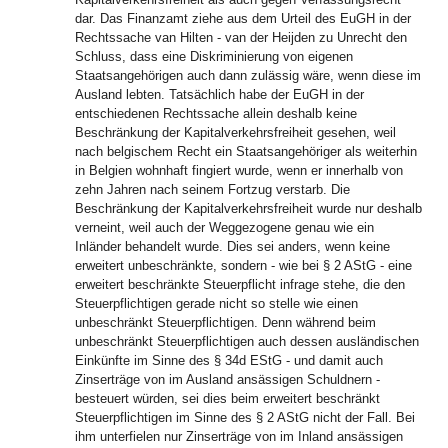
dar. Das Finanzamt ziehe aus dem Urteil des EuGH in der
Rechtssache van Hilten - van der Heijden zu Unrecht den
Schluss, dass eine Diskriminierung von eigenen
Staatsangehörigen auch dann zulässig wäre, wenn diese im
Ausland lebten. Tatsächlich habe der EuGH in der
entschiedenen Rechtssache allein deshalb keine
Beschränkung der Kapitalverkehrsfreiheit gesehen, weil
nach belgischem Recht ein Staatsangehöriger als weiterhin
in Belgien wohnhaft fingiert wurde, wenn er innerhalb von
zehn Jahren nach seinem Fortzug verstarb. Die
Beschränkung der Kapitalverkehrsfreiheit wurde nur deshalb
verneint, weil auch der Weggezogene genau wie ein
Inländer behandelt wurde. Dies sei anders, wenn keine
erweitert unbeschränkte, sondern - wie bei § 2 AStG - eine
erweitert beschränkte Steuerpflicht infrage stehe, die den
Steuerpflichtigen gerade nicht so stelle wie einen
unbeschränkt Steuerpflichtigen. Denn während beim
unbeschränkt Steuerpflichtigen auch dessen ausländischen
Einkünfte im Sinne des § 34d EStG - und damit auch
Zinserträge von im Ausland ansässigen Schuldnern -
besteuert würden, sei dies beim erweitert beschränkt
Steuerpflichtigen im Sinne des § 2 AStG nicht der Fall. Bei
ihm unterfielen nur Zinserträge von im Inland ansässigen