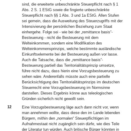
sind, die erweiterte unbeschränkte Steuerpflicht nach § 1
Abs. 2 S. 1 EStG sowie die fingierte unbeschränkte
Steuerpflicht nach §§ 1 Abs. 3 und 1a EStG. Allen Stufen
sei gemein, dass die Ausweitung des Steuerzugriffs mit der
Intensivierung der persönlichen Beziehung zum Staat
einhergehe. Folge sei - wie bei der „remittance basis“-
Besteuerung - nicht die Besteuerung mit dem
Welteinkommen, sondern eine Modifikation des
Welteinkommensprinzips, welche bestimmte ausländische
Einkunftselemente bei der Besteuerung außen vor lasse.
Auch die Tatsache, dass die „remittance basis“-
Besteuerung partiell das Territorialitätsprinzip umsetze,
führe nicht dazu, dass hierin eine Vorzugsbesteuerung zu
sehen wäre. Anderenfalls müsste auch eine partielle
Berücksichtigung des Territorialitätsprinzips im deutschen
Steuerrecht eine Vorzugsbesteuerung im Normsinne
darstellen. Dieses Ergebnis könne aus teleologischen
Gründen sicherlich nicht gewollt sein.
12
Eine Vorzugsbesteuerung läge auch dann nicht vor, wenn
man annehmen wollte, dass diese den im Lande lebenden
Bürgern, mithin den „normalen“ Steuerpflichtigen im
Aufnahmestaat nicht zugänglich sein dürfe, wie dies Teile
der Literatur tun würden. Auch britische Bürger könnten in