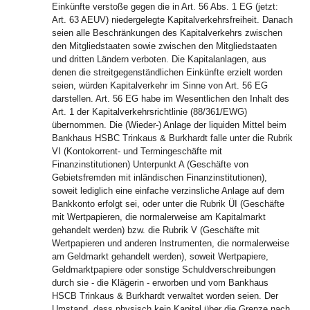
Einkünfte verstoße gegen die in Art. 56 Abs. 1 EG (jetzt:
Art. 63 AEUV) niedergelegte Kapitalverkehrsfreiheit. Danach
seien alle Beschränkungen des Kapitalverkehrs zwischen
den Mitgliedstaaten sowie zwischen den Mitgliedstaaten
und dritten Ländern verboten. Die Kapitalanlagen, aus
denen die streitgegenständlichen Einkünfte erzielt worden
seien, würden Kapitalverkehr im Sinne von Art. 56 EG
darstellen. Art. 56 EG habe im Wesentlichen den Inhalt des
Art. 1 der Kapitalverkehrsrichtlinie (88/361/EWG)
übernommen. Die (Wieder-) Anlage der liquiden Mittel beim
Bankhaus HSBC Trinkaus & Burkhardt falle unter die Rubrik
VI (Kontokorrent- und Termingeschäfte mit
Finanzinstitutionen) Unterpunkt A (Geschäfte von
Gebietsfremden mit inländischen Finanzinstitutionen),
soweit lediglich eine einfache verzinsliche Anlage auf dem
Bankkonto erfolgt sei, oder unter die Rubrik ÜI (Geschäfte
mit Wertpapieren, die normalerweise am Kapitalmarkt
gehandelt werden) bzw. die Rubrik V (Geschäfte mit
Wertpapieren und anderen Instrumenten, die normalerweise
am Geldmarkt gehandelt werden), soweit Wertpapiere,
Geldmarktpapiere oder sonstige Schuldverschreibungen
durch sie - die Klägerin - erworben und vom Bankhaus
HSCB Trinkaus & Burkhardt verwaltet worden seien. Der
Umstand, dass physisch kein Kapital über die Grenze nach