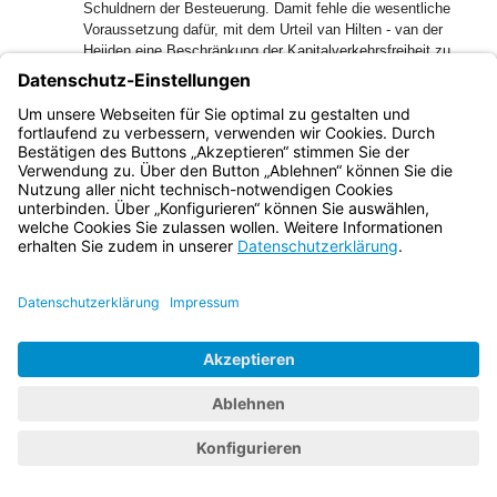
Schuldnern der Besteuerung. Damit fehle die wesentliche
Voraussetzung dafür, mit dem Urteil van Hilten - van der
Heijden eine Beschränkung der Kapitalverkehrsfreiheit zu
verneinen. Ganz im Gegenteil liege eine
unionsrechtswidrige Diskriminierung im Sinne dieser
Rechtsprechung vor, wenn der Steuerpflichtige mit einer
„Strafsteuer“ belegt werde, die ihn nur treffe, wenn er sein
Kapital im Wegzugsstaat anlege, während hingegen eine
Kapitalanlage im Ausland von der Besteuerung verschont
bliebe. Diese Regelung halte damit einen
Staatsangehörigen, der seinen Wohnsitz ins Ausland verlegt
habe, davon ab, von einem Mitgliedstaat aus Investitionen
in dem betreffenden Herkunftsmitgliedstaat zu tätigen, denn
nur die Zinserträge aus „deutschen Quellen“ würden
besteuert, Zinserträge aus ausländischen Quellen hingegen
nicht.
27
Zudem führe die dargestellte Befreiung von ausländischen
Einkünften zur Verfassungswidrigkeit. § 2 AStG könne
durch eine entsprechende Gestaltung leicht umgangen
werden. So hätte sie selbst mit ihrem Kapitalvermögen nur
zu einer ausländischen Bank außerhalb Großbritanniens
„umziehen“ und die erweitert beschränkte
Einkommensteuerpflicht dadurch vermeiden können. Das