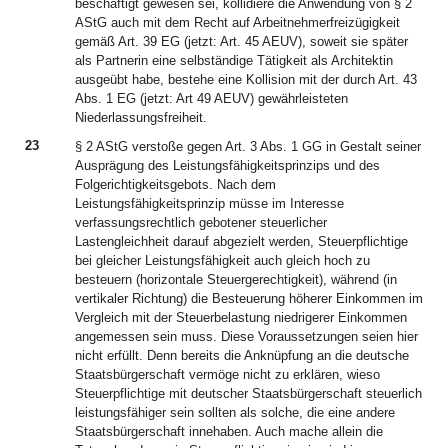
beschäftigt gewesen sei, kollidiere die Anwendung von § 2
AStG auch mit dem Recht auf Arbeitnehmerfreizügigkeit
gemäß Art. 39 EG (jetzt: Art. 45 AEUV), soweit sie später
als Partnerin eine selbständige Tätigkeit als Architektin
ausgeübt habe, bestehe eine Kollision mit der durch Art. 43
Abs. 1 EG (jetzt: Art 49 AEUV) gewährleisteten
Niederlassungsfreiheit.
23
§ 2 AStG verstoße gegen Art. 3 Abs. 1 GG in Gestalt seiner
Ausprägung des Leistungsfähigkeitsprinzips und des
Folgerichtigkeitsgebots. Nach dem
Leistungsfähigkeitsprinzip müsse im Interesse
verfassungsrechtlich gebotener steuerlicher
Lastengleichheit darauf abgezielt werden, Steuerpflichtige
bei gleicher Leistungsfähigkeit auch gleich hoch zu
besteuern (horizontale Steuergerechtigkeit), während (in
vertikaler Richtung) die Besteuerung höherer Einkommen im
Vergleich mit der Steuerbelastung niedrigerer Einkommen
angemessen sein muss. Diese Voraussetzungen seien hier
nicht erfüllt. Denn bereits die Anknüpfung an die deutsche
Staatsbürgerschaft vermöge nicht zu erklären, wieso
Steuerpflichtige mit deutscher Staatsbürgerschaft steuerlich
leistungsfähiger sein sollten als solche, die eine andere
Staatsbürgerschaft innehaben. Auch mache allein die