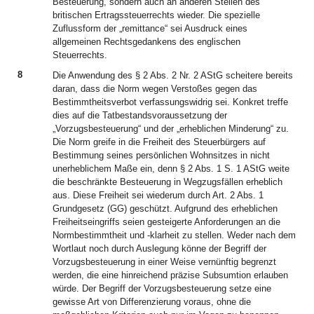
Besteuerung, sondern auch an anderen Stellen des
britischen Ertragssteuerrechts wieder. Die spezielle
Zuflussform der „remittance“ sei Ausdruck eines
allgemeinen Rechtsgedankens des englischen
Steuerrechts.
8
Die Anwendung des § 2 Abs. 2 Nr. 2 AStG scheitere bereits
daran, dass die Norm wegen Verstoßes gegen das
Bestimmtheitsverbot verfassungswidrig sei. Konkret treffe
dies auf die Tatbestandsvoraussetzung der
„Vorzugsbesteuerung“ und der „erheblichen Minderung“ zu.
Die Norm greife in die Freiheit des Steuerbürgers auf
Bestimmung seines persönlichen Wohnsitzes in nicht
unerheblichem Maße ein, denn § 2 Abs. 1 S. 1 AStG weite
die beschränkte Besteuerung in Wegzugsfällen erheblich
aus. Diese Freiheit sei wiederum durch Art. 2 Abs. 1
Grundgesetz (GG) geschützt. Aufgrund des erheblichen
Freiheitseingriffs seien gesteigerte Anforderungen an die
Normbestimmtheit und -klarheit zu stellen. Weder nach dem
Wortlaut noch durch Auslegung könne der Begriff der
Vorzugsbesteuerung in einer Weise vernünftig begrenzt
werden, die eine hinreichend präzise Subsumtion erlauben
würde. Der Begriff der Vorzugsbesteuerung setze eine
gewisse Art von Differenzierung voraus, ohne die