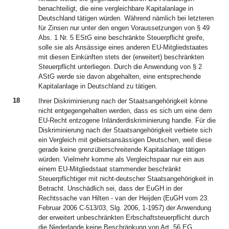
benachteiligt, die eine vergleichbare Kapitalanlage in
Deutschland tätigen würden. Während nämlich bei letzteren
für Zinsen nur unter den engen Voraussetzungen von § 49
Abs. 1 Nr. 5 EStG eine beschränkte Steuerpflicht greife,
solle sie als Ansässige eines anderen EU-Mitgliedstaates
mit diesen Einkünften stets der (erweitert) beschränkten
Steuerpflicht unterliegen. Durch die Anwendung von § 2
AStG werde sie davon abgehalten, eine entsprechende
Kapitalanlage in Deutschland zu tätigen.
18
Ihrer Diskriminierung nach der Staatsangehörigkeit könne
nicht entgegengehalten werden, dass es sich um eine dem
EU-Recht entzogene Inländerdiskriminierung handle. Für die
Diskriminierung nach der Staatsangehörigkeit verbiete sich
ein Vergleich mit gebietsansässigen Deutschen, weil diese
gerade keine grenzüberschreitende Kapitalanlage tätigen
würden. Vielmehr komme als Vergleichspaar nur ein aus
einem EU-Mitgliedstaat stammender beschränkt
Steuerpflichtiger mit nicht-deutscher Staatsangehörigkeit in
Betracht. Unschädlich sei, dass der EuGH in der
Rechtssache van Hilten - van der Heijden (EuGH vom 23.
Februar 2006 C-513/03, Slg. 2006, 1-1957) der Anwendung
der erweitert unbeschränkten Erbschaftsteuerpflicht durch
die Niederlande keine Beschränkung von Art. 56 EG