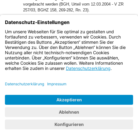
vorgebracht werden (BGH, Urteil vom 12.03.2004 - V ZR
257/03, BGHZ 158, 269-282, Rn. 23).
55
Der auf Grund des § 314 S. 1 ZPO erbrachte Beweis kann
nur nach § 314 S. 2 ZPO durch das Sitzungsprotokoll
entkräftet werden.
56
bb) Im vorliegenden Fall enthält der unstreitige Tatbestand
des erstinstanzlichen Urteils folgende Feststellungen:
57
Der zwischen der Beklagten und Herrn D…(Name des
Spielers) bestehende Vertrag wurde der Klägerin vollständig
erst nach Rechtshängigkeit übersandt. […] Trotz
Aufforderung der Klägerin vom 20.7.2018 (K 26) unterließ
die Beklagte rechtliche Schritte gegen A…
(Sportartikelhersteller) […].
58
Der streitige Tatbestand enthält u.a. folgende
Feststellungen zum Vortrag der Klägerin:
59
Die Beklagte sei auch nicht ernstzunehmend gegen A…
(Sportartikelhersteller) bzw. gegen den Spieler vorgegangen
und hätte entsprechende Aufforderungen der Klägerin
ignoriert. […] Die Klägerin sei erst nach Abschluss des
Sponsoring-Vertrags von der Kündigungserklärung des
Spielers informiert worden, und zwar nicht von der