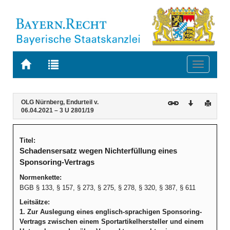
Zur
Zur
Toggle
Startseite
Trefferliste
navigati
von
der
BAYERN.RECHT
letzten
Navigation
Inhalt
OLG Nürnberg, Endurteil v.
Download
Druck
Suche
06.04.2021 – 3 U 2801/19
Titel:
Schadensersatz wegen Nichterfüllung eines
Sponsoring-Vertrags
Normenkette:
BGB § 133, § 157, § 273, § 275, § 278, § 320, § 387, § 611
Leitsätze:
1. Zur Auslegung eines englisch-sprachigen Sponsoring-
Vertrags zwischen einem Sportartikelhersteller und einem