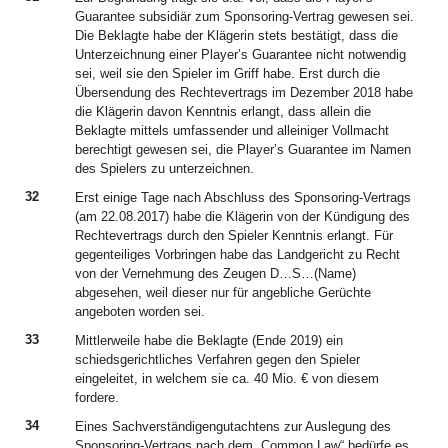
Guarantee subsidiär zum Sponsoring-Vertrag gewesen sei.
Die Beklagte habe der Klägerin stets bestätigt, dass die
Unterzeichnung einer Player’s Guarantee nicht notwendig
sei, weil sie den Spieler im Griff habe. Erst durch die
Übersendung des Rechtevertrags im Dezember 2018 habe
die Klägerin davon Kenntnis erlangt, dass allein die
Beklagte mittels umfassender und alleiniger Vollmacht
berechtigt gewesen sei, die Player’s Guarantee im Namen
des Spielers zu unterzeichnen.
32
Erst einige Tage nach Abschluss des Sponsoring-Vertrags
(am 22.08.2017) habe die Klägerin von der Kündigung des
Rechtevertrags durch den Spieler Kenntnis erlangt. Für
gegenteiliges Vorbringen habe das Landgericht zu Recht
von der Vernehmung des Zeugen D…S…(Name)
abgesehen, weil dieser nur für angebliche Gerüchte
angeboten worden sei.
33
Mittlerweile habe die Beklagte (Ende 2019) ein
schiedsgerichtliches Verfahren gegen den Spieler
eingeleitet, in welchem sie ca. 40 Mio. € von diesem
fordere.
34
Eines Sachverständigengutachtens zur Auslegung des
Sponsoring-Vertrags nach dem „Common Law“ bedürfe es