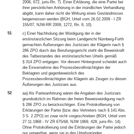
2006, 672, juris-Rn. 7). Einer Erklärung, die eine Partei bei
ihrer persönlichen Anhörung in der mündlichen Verhandlung
abgibt, kann daher nicht die Wirkung eines Geständnisses
beigemessen werden (BGH, Urteil vom 26.02.2009 - I ZR
155/07, NJW-RR 2009, 1272, Rn. 8, 10).
51
c) Einer Nachholung der Würdigung der in der
erstinstanzlichen Sitzung beim Landgericht Nürnberg-Fürth
gemachten Äußerungen des Justiziars der Klägerin nach §
286 ZPO durch das Berufungsgericht steht die Beweiskraft
des Tatbestandes des erstinstanzlichen Urteils gemäß
§ 314 ZPO entgegen. Vor diesem Hintergrund scheidet auch
die Einvernahme des Prozessbevollmächtigten der
Beklagten und gegenbeweislich des
Prozessbevollmächtigten der Klägerin als Zeugen zu diesen
Äußerungen des Justiziars aus.
52
aa) Als Parteianhörung wären die Angaben des Justiziars
grundsätzlich im Rahmen der freien Beweiswürdigung nach
§ 286 ZPO zu berücksichtigen. Eine Protokollierung von
Erklärungen der Partei (bzw. des Vertreters nach § 141 Abs.
3 S. 2 ZPO) ist zwar nicht vorgeschrieben (BGH, Urteil vom
27.11.1968 - IV ZR 675/68, NJW 1969, 428, juris-Rn. 14).
Ohne Protokollierung sind die Erklärungen der Partei jedoch
nur verwertbar, wenn sie in den Urteilsgründen