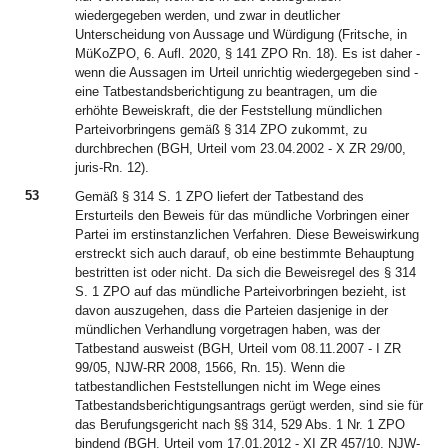
wiedergegeben werden, und zwar in deutlicher
Unterscheidung von Aussage und Würdigung (Fritsche, in
MüKoZPO, 6. Aufl. 2020, § 141 ZPO Rn. 18). Es ist daher -
wenn die Aussagen im Urteil unrichtig wiedergegeben sind -
eine Tatbestandsberichtigung zu beantragen, um die
erhöhte Beweiskraft, die der Feststellung mündlichen
Parteivorbringens gemäß § 314 ZPO zukommt, zu
durchbrechen (BGH, Urteil vom 23.04.2002 - X ZR 29/00,
juris-Rn. 12).
53
Gemäß § 314 S. 1 ZPO liefert der Tatbestand des
Ersturteils den Beweis für das mündliche Vorbringen einer
Partei im erstinstanzlichen Verfahren. Diese Beweiswirkung
erstreckt sich auch darauf, ob eine bestimmte Behauptung
bestritten ist oder nicht. Da sich die Beweisregel des § 314
S. 1 ZPO auf das mündliche Parteivorbringen bezieht, ist
davon auszugehen, dass die Parteien dasjenige in der
mündlichen Verhandlung vorgetragen haben, was der
Tatbestand ausweist (BGH, Urteil vom 08.11.2007 - I ZR
99/05, NJW-RR 2008, 1566, Rn. 15). Wenn die
tatbestandlichen Feststellungen nicht im Wege eines
Tatbestandsberichtigungsantrags gerügt werden, sind sie für
das Berufungsgericht nach §§ 314, 529 Abs. 1 Nr. 1 ZPO
bindend (BGH, Urteil vom 17.01.2012 - XI ZR 457/10, NJW-