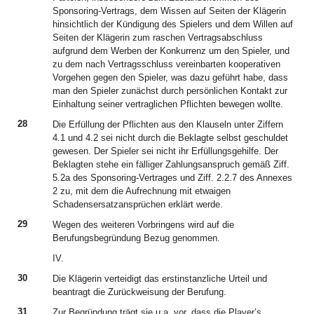
Sponsoring-Vertrags, dem Wissen auf Seiten der Klägerin
hinsichtlich der Kündigung des Spielers und dem Willen auf
Seiten der Klägerin zum raschen Vertragsabschluss
aufgrund dem Werben der Konkurrenz um den Spieler, und
zu dem nach Vertragsschluss vereinbarten kooperativen
Vorgehen gegen den Spieler, was dazu geführt habe, dass
man den Spieler zunächst durch persönlichen Kontakt zur
Einhaltung seiner vertraglichen Pflichten bewegen wollte.
28
Die Erfüllung der Pflichten aus den Klauseln unter Ziffern
4.1 und 4.2 sei nicht durch die Beklagte selbst geschuldet
gewesen. Der Spieler sei nicht ihr Erfüllungsgehilfe. Der
Beklagten stehe ein fälliger Zahlungsanspruch gemäß Ziff.
5.2a des Sponsoring-Vertrages und Ziff. 2.2.7 des Annexes
2 zu, mit dem die Aufrechnung mit etwaigen
Schadensersatzansprüchen erklärt werde.
29
Wegen des weiteren Vorbringens wird auf die
Berufungsbegründung Bezug genommen.
IV.
30
Die Klägerin verteidigt das erstinstanzliche Urteil und
beantragt die Zurückweisung der Berufung.
31
Zur Begründung trägt sie u.a. vor, dass die Player’s