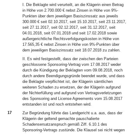
I. Die Beklagte wird verurteilt, an die Klägerin einen Betrag
in Höhe von 2.700.000 € nebst Zinsen in Höhe von 9%-
Punkten über dem jeweiligen Basiszinssatz aus jeweils
300.000 € seit 02.10.2017, seit 15.10.2017, seit 23.11.2017,
seit 27.11.2017, seit 02.12.2017, seit 31.12.2017, seit
04.01.2018, seit 07.01.2018 und seit 17.02.2018 sowie
außergerichtliche Rechtsverfolgungskosten in Höhe von
17.565,35 € nebst Zinsen in Höhe von 9%-Punkten über
dem jeweiligen Basiszinssatz seit 18.07.2018 zu zahlen.
II. Es wird festgestellt, dass der zwischen den Parteien
geschlossene Sponsoring-Vertrag vom 17.08.2017 weder
durch die Kündigung der Beklagten vom 09.08.2018, noch
durch andere Beendigungsgründe beendet wurde, und dass
die Beklagte verpflichtet ist, der Klägerin sämtlichen
weiteren Schaden zu ersetzen, der der Klägerin aufgrund
der Nichterfüllung und aufgrund von Vertragsverletzungen
des Sponsoring and License Agreements vom 15.08.2017
entstanden ist und noch entstehen wird.
17
Zur Begründung führte das Landgericht u.a. aus, dass der
Klägerin der geltend gemachte pauschalierte
Schadensersatzanspruch gemäß Ziff. 6.10.1 des
Sponsoring-Vertrags zustünde. Die Klausel sei nicht wegen