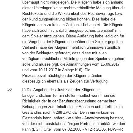
überhaupt nicht vorgelegen. Die Klägerin habe sich anhand
dieser Unterlagen keine rechtsverbindliche Meinung über die
Rechtekette und die Wirksamkeit des Rechtevertrags bzw.
der Kündigungserklärung bilden können. Dies habe die
Klägerin auch zu keinem Zeitpunkt behauptet. Die Klägerin
habe sich auch nicht dafür ausgesprochen, „sensibel“ mit
dem Spieler umzugehen. Diese Äußerung habe lediglich für
ein Vorgehen der Klägerin gegenüber dem Spieler gegolten.
Vielmehr habe die Klägerin mehrfach unmissverständlich
von der Beklagten gefordert, dass diese mit allen
verfügbaren rechtlichen Mitteln gegen den Spieler vorgehen
solle und müsse (vgl. die Abmahnungen vom 15.09.2017
und vom 10.11.2017 in Anlage K 6). Die
Prozessbevollmächtigten der Klägerin stünden
diesbezüglich ebenfalls als Zeugen zur Verfügung.
50
b) Die Angaben des Justiziars der Klägerin im
landgerichtlichen Termin stellen - selbst wenn man die
Richtigkeit der in der Berufungsbegründung gemachten
Behauptungen zum Inhalt dieser Angaben unterstellt - kein
Geständnis nach § 288 ZPO dar. Denn ein wirksames
Geständnis kann, sofern - wie hier - Anwaltszwang besteht,
von der nicht postulationsfähigen Partei nicht erklärt werden
kann (BGH, Urteil vom 07.02.2006 - VI ZR 20/05, NJW-RR