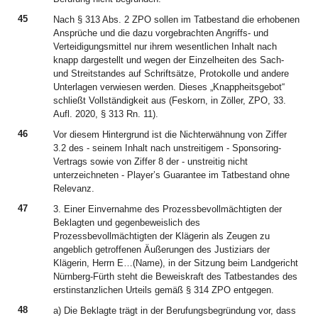
45
Nach § 313 Abs. 2 ZPO sollen im Tatbestand die erhobenen
Ansprüche und die dazu vorgebrachten Angriffs- und
Verteidigungsmittel nur ihrem wesentlichen Inhalt nach
knapp dargestellt und wegen der Einzelheiten des Sach-
und Streitstandes auf Schriftsätze, Protokolle und andere
Unterlagen verwiesen werden. Dieses „Knappheitsgebot“
schließt Vollständigkeit aus (Feskorn, in Zöller, ZPO, 33.
Aufl. 2020, § 313 Rn. 11).
46
Vor diesem Hintergrund ist die Nichterwähnung von Ziffer
3.2 des - seinem Inhalt nach unstreitigem - Sponsoring-
Vertrags sowie von Ziffer 8 der - unstreitig nicht
unterzeichneten - Player’s Guarantee im Tatbestand ohne
Relevanz.
47
3. Einer Einvernahme des Prozessbevollmächtigten der
Beklagten und gegenbeweislich des
Prozessbevollmächtigten der Klägerin als Zeugen zu
angeblich getroffenen Äußerungen des Justiziars der
Klägerin, Herrn E…(Name), in der Sitzung beim Landgericht
Nürnberg-Fürth steht die Beweiskraft des Tatbestandes des
erstinstanzlichen Urteils gemäß § 314 ZPO entgegen.
48
a) Die Beklagte trägt in der Berufungsbegründung vor, dass