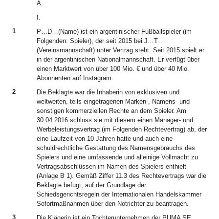
A.
I.
1
P…D…(Name) ist ein argentinischer Fußballspieler (im
Folgenden: Spieler), der seit 2015 bei J…T…
(Vereinsmannschaft) unter Vertrag steht. Seit 2015 spielt er
in der argentinischen Nationalmannschaft. Er verfügt über
einen Marktwert von über 100 Mio. € und über 40 Mio.
Abonnenten auf Instagram.
2
Die Beklagte war die Inhaberin von exklusiven und
weltweiten, teils eingetragenen Marken-, Namens- und
sonstigen kommerziellen Rechte an dem Spieler. Am
30.04.2016 schloss sie mit diesem einen Manager- und
Werbeleistungsvertrag (im Folgenden Rechtevertrag) ab, der
eine Laufzeit von 10 Jahren hatte und auch eine
schuldrechtliche Gestattung des Namensgebrauchs des
Spielers und eine umfassende und alleinige Vollmacht zu
Vertragsabschlüssen im Namen des Spielers enthielt
(Anlage B 1). Gemäß Ziffer 11.3 des Rechtevertrags war die
Beklagte befugt, auf der Grundlage der
Schiedsgerichtsregeln der Internationalen Handelskammer
Sofortmaßnahmen über den Notrichter zu beantragen.
3
Die Klägerin ist ein Tochterunternehmen der PUMA SE,