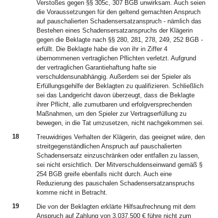
Verstoßes gegen §§ 305c, 307 BGB unwirksam. Auch seien
die Voraussetzungen für den geltend gemachten Anspruch
auf pauschalierten Schadensersatzanspruch - nämlich das
Bestehen eines Schadensersatzanspruchs der Klägerin
gegen die Beklagte nach §§ 280, 281, 278, 249, 252 BGB -
erfüllt. Die Beklagte habe die von ihr in Ziffer 4
übernommenen vertraglichen Pflichten verletzt. Aufgrund
der vertraglichen Garantiehaftung hafte sie
verschuldensunabhängig. Außerdem sei der Spieler als
Erfüllungsgehilfe der Beklagten zu qualifizieren. Schließlich
sei das Landgericht davon überzeugt, dass die Beklagte
ihrer Pflicht, alle zumutbaren und erfolgversprechenden
Maßnahmen, um den Spieler zur Vertragserfüllung zu
bewegen, in die Tat umzusetzen, nicht nachgekommen sei.
18
Treuwidriges Verhalten der Klägerin, das geeignet wäre, den
streitgegenständlichen Anspruch auf pauschalierten
Schadensersatz einzuschränken oder entfallen zu lassen,
sei nicht ersichtlich. Der Mitverschuldenseinwand gemäß §
254 BGB greife ebenfalls nicht durch. Auch eine
Reduzierung des pauschalen Schadensersatzanspruchs
komme nicht in Betracht.
19
Die von der Beklagten erklärte Hilfsaufrechnung mit dem
Anspruch auf Zahlung von 3.037.500 € führe nicht zum