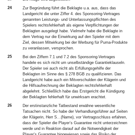
24
Zur Begründung führt die Beklagte u.a. aus, dass das
Landgericht die unter Ziffer 4. des Sponsoring-Vertrages
genannten Leistungs- und Unterlassungspflichten des
Spielers rechtsfehlerhaft als eigene Verpflichtungen der
Beklagten ausgelegt habe. Vielmehr habe die Beklagte in
dem Vertrag nur die Einwirkung auf den Spieler mit dem
Ziel, dessen Mitwirkung bei der Werbung für Puma-Produkte
zu veranlassen, versprochen.
25
Bei den Ziffern 7.1 und 7.2 des Sponsoring-Vertrages
handele es sich nicht um unselbständige Garantieklauseln.
Der Spieler sei auch nicht als Erfüllungsgehilfe der
Beklagten im Sinne des § 278 BGB zu qualifizieren. Das
Landgericht habe auch ein Mitverschulden der Klägerin und
die Hilfsaufrechnung der Beklagten rechtsfehlerhaft
abgelehnt. Schließlich habe das Erstgericht die Kündigung
der Beklagten fehlerhaft für unwirksam erachtet.
26
Der erstinstanzliche Tatbestand erwähne wesentliche
Tatsachen nicht. So habe der Verhandlungsführer auf Seiten
der Klägerin, Herr S…(Name), vor Vertragsschluss erfahren,
dass der Spieler die Player’s Guarantee nicht unterzeichnen
werde und in Reaktion darauf auf die Notwendigkeit der
Player’s Guarantee hingewiesen sowie das Risiko der