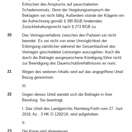
Erlöschen des Anspruchs auf pauschalierten
Schadensersatz. Denn der Vergütungsanspruch der
Beklagten sei nicht fällig. Außerdem stünde der Klägerin ein
die Aufrechnung gemäß § 390 BGB hinderndes
Zurückbehaltungsrecht nach § 273 BGB zu.
20
Das Vertragsverhältnis zwischen den Parteien sei nicht
beendet. Es sei nicht von einer Unmöglichkeit der
Erbringung sämtlicher während der Gesamtlaufzeit des
Vertrages geschuldeter Leistungen auszugehen. Auch die
durch die Beklagte ausgesprochene Kündigung führe nicht
zur Beendigung des Dauerschuldverhältnisses ex nunc.
21
Wegen des weiteren Inhalts wird auf das angegriffene Urteil
Bezug genommen.
III.
22
Gegen dieses Urteil wendet sich die Beklagte in ihrer
Berufung. Sie beantragt,
I. Das Urteil des Landgerichts Nürnberg-Fürth vom 27. Juni
2019, Az.: 3 HK O 1292/18, wird aufgehoben.
II.
23
Die Klage wird abgewiesen.