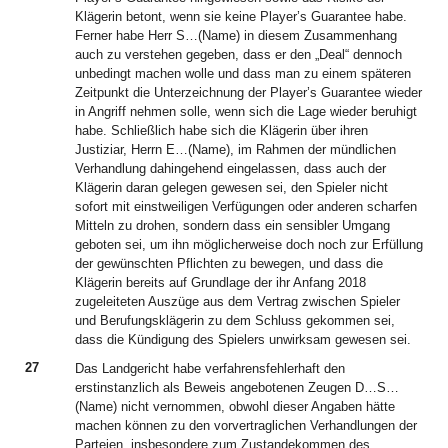
Klägerin betont, wenn sie keine Player’s Guarantee habe.
Ferner habe Herr S…(Name) in diesem Zusammenhang
auch zu verstehen gegeben, dass er den „Deal“ dennoch
unbedingt machen wolle und dass man zu einem späteren
Zeitpunkt die Unterzeichnung der Player’s Guarantee wieder
in Angriff nehmen solle, wenn sich die Lage wieder beruhigt
habe. Schließlich habe sich die Klägerin über ihren
Justiziar, Herrn E…(Name), im Rahmen der mündlichen
Verhandlung dahingehend eingelassen, dass auch der
Klägerin daran gelegen gewesen sei, den Spieler nicht
sofort mit einstweiligen Verfügungen oder anderen scharfen
Mitteln zu drohen, sondern dass ein sensibler Umgang
geboten sei, um ihn möglicherweise doch noch zur Erfüllung
der gewünschten Pflichten zu bewegen, und dass die
Klägerin bereits auf Grundlage der ihr Anfang 2018
zugeleiteten Auszüge aus dem Vertrag zwischen Spieler
und Berufungsklägerin zu dem Schluss gekommen sei,
dass die Kündigung des Spielers unwirksam gewesen sei.
27
Das Landgericht habe verfahrensfehlerhaft den
erstinstanzlich als Beweis angebotenen Zeugen D…S…
(Name) nicht vernommen, obwohl dieser Angaben hätte
machen können zu den vorvertraglichen Verhandlungen der
Parteien, insbesondere zum Zustandekommen des