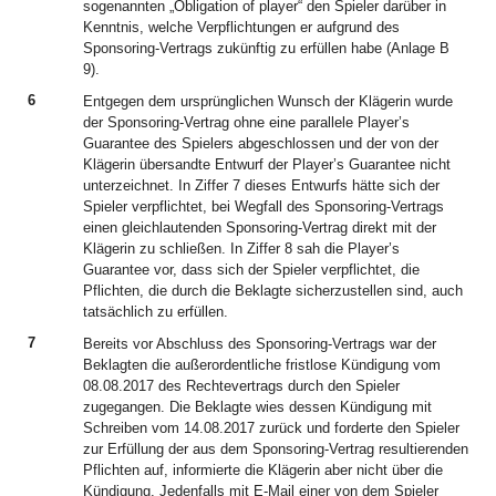
sogenannten „Obligation of player“ den Spieler darüber in
Kenntnis, welche Verpflichtungen er aufgrund des
Sponsoring-Vertrags zukünftig zu erfüllen habe (Anlage B
9).
6
Entgegen dem ursprünglichen Wunsch der Klägerin wurde
der Sponsoring-Vertrag ohne eine parallele Player’s
Guarantee des Spielers abgeschlossen und der von der
Klägerin übersandte Entwurf der Player’s Guarantee nicht
unterzeichnet. In Ziffer 7 dieses Entwurfs hätte sich der
Spieler verpflichtet, bei Wegfall des Sponsoring-Vertrags
einen gleichlautenden Sponsoring-Vertrag direkt mit der
Klägerin zu schließen. In Ziffer 8 sah die Player’s
Guarantee vor, dass sich der Spieler verpflichtet, die
Pflichten, die durch die Beklagte sicherzustellen sind, auch
tatsächlich zu erfüllen.
7
Bereits vor Abschluss des Sponsoring-Vertrags war der
Beklagten die außerordentliche fristlose Kündigung vom
08.08.2017 des Rechtevertrags durch den Spieler
zugegangen. Die Beklagte wies dessen Kündigung mit
Schreiben vom 14.08.2017 zurück und forderte den Spieler
zur Erfüllung der aus dem Sponsoring-Vertrag resultierenden
Pflichten auf, informierte die Klägerin aber nicht über die
Kündigung. Jedenfalls mit E-Mail einer von dem Spieler