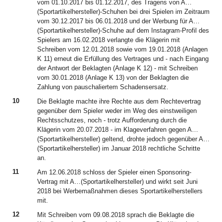
vom 01.10.2017 bis 01.12.2017, des Tragens von A…
(Sportartikelhersteller)-Schuhen bei drei Spielen im Zeitraum
vom 30.12.2017 bis 06.01.2018 und der Werbung für A…
(Sportartikelhersteller)-Schuhe auf dem Instagram-Profil des
Spielers am 16.02.2018 verlangte die Klägerin mit
Schreiben vom 12.01.2018 sowie vom 19.01.2018 (Anlagen
K 11) erneut die Erfüllung des Vertrages und - nach Eingang
der Antwort der Beklagten (Anlage K 12) - mit Schreiben
vom 30.01.2018 (Anlage K 13) von der Beklagten die
Zahlung von pauschaliertem Schadensersatz.
10
Die Beklagte machte ihre Rechte aus dem Rechtevertrag
gegenüber dem Spieler weder im Weg des einstweiligen
Rechtsschutzes, noch - trotz Aufforderung durch die
Klägerin vom 20.07.2018 - im Klageverfahren gegen A…
(Sportartikelhersteller) geltend, drohte jedoch gegenüber A…
(Sportartikelhersteller) im Januar 2018 rechtliche Schritte
an.
11
Am 12.06.2018 schloss der Spieler einen Sponsoring-
Vertrag mit A…(Sportartikelhersteller) und wirkt seit Juni
2018 bei Werbemaßnahmen dieses Sportartikelherstellers
mit.
12
Mit Schreiben vom 09.08.2018 sprach die Beklagte die