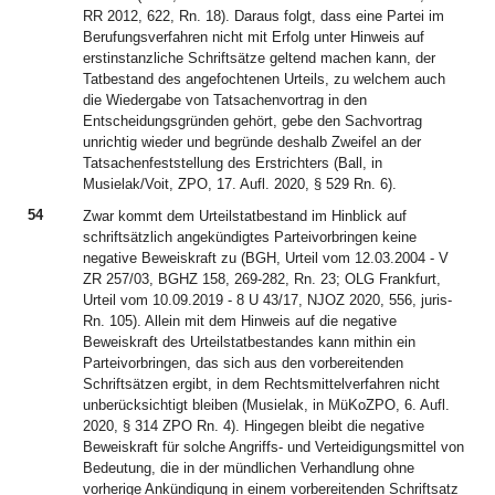
RR 2012, 622, Rn. 18). Daraus folgt, dass eine Partei im
Berufungsverfahren nicht mit Erfolg unter Hinweis auf
erstinstanzliche Schriftsätze geltend machen kann, der
Tatbestand des angefochtenen Urteils, zu welchem auch
die Wiedergabe von Tatsachenvortrag in den
Entscheidungsgründen gehört, gebe den Sachvortrag
unrichtig wieder und begründe deshalb Zweifel an der
Tatsachenfeststellung des Erstrichters (Ball, in
Musielak/Voit, ZPO, 17. Aufl. 2020, § 529 Rn. 6).
54
Zwar kommt dem Urteilstatbestand im Hinblick auf
schriftsätzlich angekündigtes Parteivorbringen keine
negative Beweiskraft zu (BGH, Urteil vom 12.03.2004 - V
ZR 257/03, BGHZ 158, 269-282, Rn. 23; OLG Frankfurt,
Urteil vom 10.09.2019 - 8 U 43/17, NJOZ 2020, 556, juris-
Rn. 105). Allein mit dem Hinweis auf die negative
Beweiskraft des Urteilstatbestandes kann mithin ein
Parteivorbringen, das sich aus den vorbereitenden
Schriftsätzen ergibt, in dem Rechtsmittelverfahren nicht
unberücksichtigt bleiben (Musielak, in MüKoZPO, 6. Aufl.
2020, § 314 ZPO Rn. 4). Hingegen bleibt die negative
Beweiskraft für solche Angriffs- und Verteidigungsmittel von
Bedeutung, die in der mündlichen Verhandlung ohne
vorherige Ankündigung in einem vorbereitenden Schriftsatz