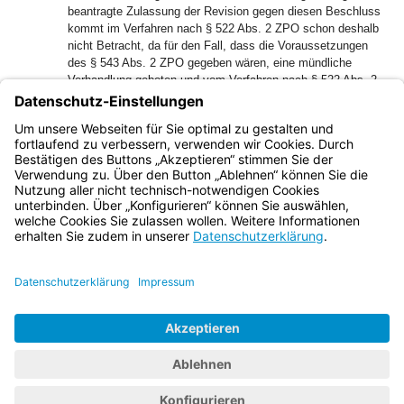
beantragte Zulassung der Revision gegen diesen Beschluss
kommt im Verfahren nach § 522 Abs. 2 ZPO schon deshalb
nicht Betracht, da für den Fall, dass die Voraussetzungen
des § 543 Abs. 2 ZPO gegeben wären, eine mündliche
Verhandlung geboten und vom Verfahren nach § 522 Abs. 2
ZPO Abstand zu nehmen wäre. Anhaltspunkte dafür, dass
dies der Fall sein könnte, ergeben sich im vorliegenden Fall
aber weder aus dem Vortrag des Klägers in Richtung
anwaltlicher Beratungspflichten noch aus den Umständen.
Bayern.de
BayernPortal
Datenschutz
Impressum
Barrierefreiheit
Hilfe
Kontakt
Kontrastwechsel
Schriftgröße