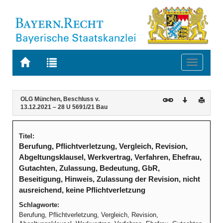
Zur
Zur
Toggle
Startseite
Trefferliste
navigati
von
der
BAYERN.RECHT
letzten
Navigation
Inhalt
OLG München, Beschluss v.
Download
Druck
Suche
13.12.2021 – 28 U 5691/21 Bau
Titel:
Berufung, Pflichtverletzung, Vergleich, Revision,
Abgeltungsklausel, Werkvertrag, Verfahren, Ehefrau,
Gutachten, Zulassung, Bedeutung, GbR,
Beseitigung, Hinweis, Zulassung der Revision, nicht
ausreichend, keine Pflichtverletzung
Schlagworte:
Berufung, Pflichtverletzung, Vergleich, Revision,