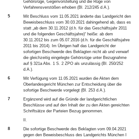
Gehörsrüge, Gegenvorstellung und die Rüge von
Verfahrensverstößen erhoben (Bl. 212/245 d.A.).
5
Mit Beschluss vom 11.05.2021 änderte das Landgericht den
Beweisbeschluss vom 30.03.2021 dahingehend ab, dass es
statt „ab dem 30.11.2012 (d.h. für das Geschäftsjahr 2011
und die folgenden Geschäftsjahre)“ heiße: ab dem
30.11.2012 bis zum 05.07.2016 (d.h. für die Geschäftsjahre
2011 bis 2014). Im Übrigen half das Landgericht der
sofortigen Beschwerde des Beklagten nicht ab und verwarf
die gleichzeitig eingelegte Gehörsrüge unter Bezugnahme
auf § 321a Abs. 1 S. 2 ZPO als unzulässig (Bl. 250/252
d.A.).
6
Mit Verfügung vom 11.05.2021 wurden die Akten dem
Oberlandesgericht München zur Entscheidung über die
sofortige Beschwerde vorgelegt (Bl. 253 d.A.).
7
Ergänzend wird auf die Gründe der landgerichtlichen
Beschlüsse und auf den Inhalt der zu den Akten gereichten
Schriftsätze der Parteien Bezug genommen.
II.
8
Die sofortige Beschwerde des Beklagten vom 09.04.2021
gegen den Beweisbeschluss des Landgerichts München I