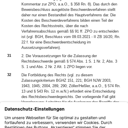
Kommentar zur ZPO, a.a.O., § 358 Rn. 8). Das durch den
Beweisbeschluss ausgelöste Beschwerdeverfahren stellt
daher nur einen Bestandteil des Hauptverfahrens dar. Die
Kosten des Beschwerdeverfahrens bilden einen Teil der
Kosten des Rechtsstreits, über die nach
Verfahrensabschluss gemäß §§ 91 ff. ZPO zu entscheiden
ist (vgl. BGH, Beschluss vom 09.03.2021 - II ZB 16/20, Rn.
22 f. für eine Beschwerdeentscheidung im
Aussetzungsverfahren).
31
2. Die Voraussetzungen für die Zulassung der
Rechtsbeschwerde gemäß § 574 Abs. 1 S. 1 Nr. 2, Abs. 3
S. 1 und Abs. 2 Nr. 2 Alt. 1 ZPO liegen vor.
32
Die Fortbildung des Rechts (vgl. zu diesem
Zulassungskriterium BGHZ 151, 221; BGH NJW 2003,
1943, 1945; 2004, 289, 290; Zöller/Heßler, a.a.O., § 574 Rn.
13 und § 543 Rn. 12 m.w.N.) erfordert eine Entscheidung
des Rechtsbeschwerdegerichts. Der vorliegende Fall gibt
Veranlassung, Leitsätze für die Auslegung des Begriffs des
„bleibenden rechtlichen Nachteils“ als
Zulässigkeitsvoraussetzung für die selbständige
Anfechtbarkeit einer gerichtlichen Zwischenentscheidung
aufzuzeigen.