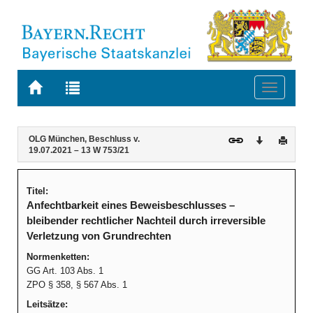
Zur
Zur
Toggle
Startseite
Trefferliste
navigati
von
der
BAYERN.RECHT
letzten
Navigation
Inhalt
OLG München, Beschluss v.
Download
Druck
Suche
19.07.2021 – 13 W 753/21
Titel:
Anfechtbarkeit eines Beweisbeschlusses –
bleibender rechtlicher Nachteil durch irreversible
Verletzung von Grundrechten
Normenketten:
GG Art. 103 Abs. 1
ZPO § 358, § 567 Abs. 1
Leitsätze: