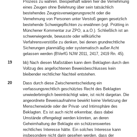
Prozess zu wahren. Beispielhaft wären hier die Vernehmung
eines Zeugen ohne Belehrung über sein tatsächlich
bestehendes Zeugnisverweigerungsrecht oder die
Vernehmung von Personen unter Verstoß gegen gesetzlich
bestehende Schweigepflichten zu erwähnen (vgl. Prütting in
Münchener Kommentar zur ZPO, a.a.O.). Schließlich ist an
schwerwiegende, bewusste oder willkürliche
Verfahrensverstöße zu denken, bei denen grundrechtliche
Sicherungen planmäßig oder systematisch außer Acht
gelassen werden (BVerfG NJW 2011, 2417, 2419 Rn. 45).
19
bb) Nach diesen Maßstäben kann dem Beklagten durch den
Vollzug des angefochtenen Beweisbeschlusses kein
bleibender rechtlicher Nachteil entstehen.
20
Dass durch diese Zwischenentscheidung ein
verfassungsrechtlich geschütztes Recht des Beklagten
unwiederbringlich beeinträchtigt wäre, ist nicht dargetan. Die
angeordnete Beweisaufnahme bewirkt keine Verletzung der
Menschenwürde oder der Privat- und Intimsphäre des
Beklagten. Es ist auch nicht erkennbar, dass dabei
Umstände offengelegt werden könnten, an deren
Geheimhaltung der Beklagte ein schützenswertes
rechtliches Interesse hätte. Ein solches Interesse kann
insbesondere nicht darin gesehen werden, dass der