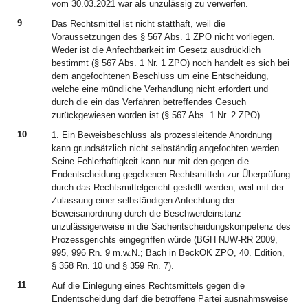
vom 30.03.2021 war als unzulässig zu verwerfen.
9
Das Rechtsmittel ist nicht statthaft, weil die
Voraussetzungen des § 567 Abs. 1 ZPO nicht vorliegen.
Weder ist die Anfechtbarkeit im Gesetz ausdrücklich
bestimmt (§ 567 Abs. 1 Nr. 1 ZPO) noch handelt es sich bei
dem angefochtenen Beschluss um eine Entscheidung,
welche eine mündliche Verhandlung nicht erfordert und
durch die ein das Verfahren betreffendes Gesuch
zurückgewiesen worden ist (§ 567 Abs. 1 Nr. 2 ZPO).
10
1. Ein Beweisbeschluss als prozessleitende Anordnung
kann grundsätzlich nicht selbständig angefochten werden.
Seine Fehlerhaftigkeit kann nur mit den gegen die
Endentscheidung gegebenen Rechtsmitteln zur Überprüfung
durch das Rechtsmittelgericht gestellt werden, weil mit der
Zulassung einer selbständigen Anfechtung der
Beweisanordnung durch die Beschwerdeinstanz
unzulässigerweise in die Sachentscheidungskompetenz des
Prozessgerichts eingegriffen würde (BGH NJW-RR 2009,
995, 996 Rn. 9 m.w.N.; Bach in BeckOK ZPO, 40. Edition,
§ 358 Rn. 10 und § 359 Rn. 7).
11
Auf die Einlegung eines Rechtsmittels gegen die
Endentscheidung darf die betroffene Partei ausnahmsweise