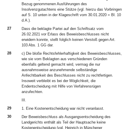
Bezug genommenen Ausführungen des
Insolvenzgutachtens eine Stütze (vgl. hierzu das Vorbringen
auf S. 10 unten in der Klageschrift vom 30.01.2020 = Bl. 10
d.A.).
27
Dass die beklagte Partei auf den Schriftsatz vom
26.02.2021 vor Erlass des Beweisbeschlusses nicht
erwidern konnte, stellt folglich keinen Verstoß gegen Art.
103 Abs. 1 GG dar.
28
c) Die bloße Rechtsfehlerhaftigkeit des Beweisbeschlusses,
wie sie vom Beklagten aus verschiedenen Gründen
ebenfalls geltend gemacht wird, vermag die nur
ausnahmsweise anzunehmende selbständige
Anfechtbarkeit des Beschlusses nicht zu rechtfertigen.
Insoweit verbleibt es bei der Möglichkeit, die
Endentscheidung mit Hilfe von Verfahrensrügen
anzufechten.
III.
29
1. Eine Kostenentscheidung war nicht veranlasst.
30
Der Beweisbeschluss als Ausgangsentscheidung des
Landgerichts enthält als Teil der Hauptsache keine
Kostenentscheidung (vgl. Heinrich in Münchener