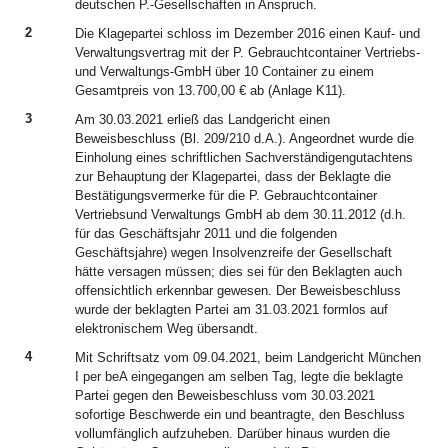
deutschen P.-Gesellschaften in Anspruch.
2
Die Klagepartei schloss im Dezember 2016 einen Kauf- und
Verwaltungsvertrag mit der P. Gebrauchtcontainer Vertriebs-
und Verwaltungs-GmbH über 10 Container zu einem
Gesamtpreis von 13.700,00 € ab (Anlage K11).
3
Am 30.03.2021 erließ das Landgericht einen
Beweisbeschluss (Bl. 209/210 d.A.). Angeordnet wurde die
Einholung eines schriftlichen Sachverständigengutachtens
zur Behauptung der Klagepartei, dass der Beklagte die
Bestätigungsvermerke für die P. Gebrauchtcontainer
Vertriebsund Verwaltungs GmbH ab dem 30.11.2012 (d.h.
für das Geschäftsjahr 2011 und die folgenden
Geschäftsjahre) wegen Insolvenzreife der Gesellschaft
hätte versagen müssen; dies sei für den Beklagten auch
offensichtlich erkennbar gewesen. Der Beweisbeschluss
wurde der beklagten Partei am 31.03.2021 formlos auf
elektronischem Weg übersandt.
4
Mit Schriftsatz vom 09.04.2021, beim Landgericht München
I per beA eingegangen am selben Tag, legte die beklagte
Partei gegen den Beweisbeschluss vom 30.03.2021
sofortige Beschwerde ein und beantragte, den Beschluss
vollumfänglich aufzuheben. Darüber hinaus wurden die