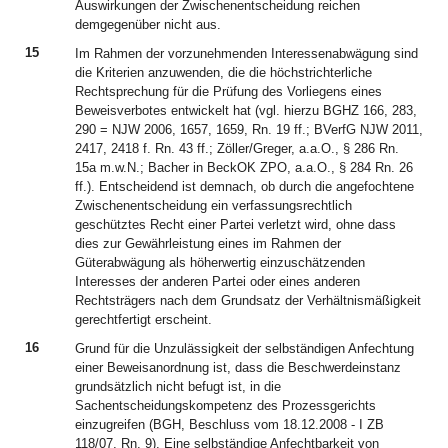
Auswirkungen der Zwischenentscheidung reichen
demgegenüber nicht aus.
15
Im Rahmen der vorzunehmenden Interessenabwägung sind
die Kriterien anzuwenden, die die höchstrichterliche
Rechtsprechung für die Prüfung des Vorliegens eines
Beweisverbotes entwickelt hat (vgl. hierzu BGHZ 166, 283,
290 = NJW 2006, 1657, 1659, Rn. 19 ff.; BVerfG NJW 2011,
2417, 2418 f. Rn. 43 ff.; Zöller/Greger, a.a.O., § 286 Rn.
15a m.w.N.; Bacher in BeckOK ZPO, a.a.O., § 284 Rn. 26
ff.). Entscheidend ist demnach, ob durch die angefochtene
Zwischenentscheidung ein verfassungsrechtlich
geschütztes Recht einer Partei verletzt wird, ohne dass
dies zur Gewährleistung eines im Rahmen der
Güterabwägung als höherwertig einzuschätzenden
Interesses der anderen Partei oder eines anderen
Rechtsträgers nach dem Grundsatz der Verhältnismäßigkeit
gerechtfertigt erscheint.
16
Grund für die Unzulässigkeit der selbständigen Anfechtung
einer Beweisanordnung ist, dass die Beschwerdeinstanz
grundsätzlich nicht befugt ist, in die
Sachentscheidungskompetenz des Prozessgerichts
einzugreifen (BGH, Beschluss vom 18.12.2008 - I ZB
118/07, Rn. 9). Eine selbständige Anfechtbarkeit von