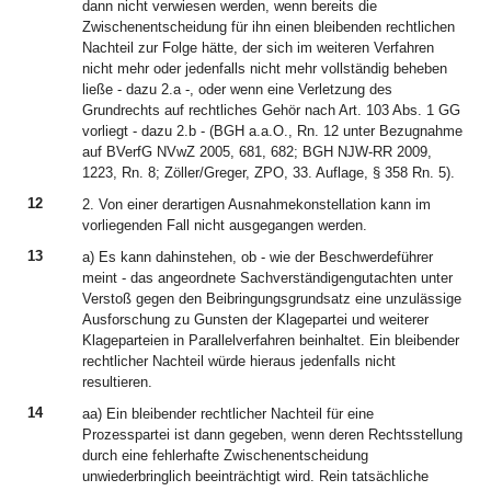
dann nicht verwiesen werden, wenn bereits die
Zwischenentscheidung für ihn einen bleibenden rechtlichen
Nachteil zur Folge hätte, der sich im weiteren Verfahren
nicht mehr oder jedenfalls nicht mehr vollständig beheben
ließe - dazu 2.a -, oder wenn eine Verletzung des
Grundrechts auf rechtliches Gehör nach Art. 103 Abs. 1 GG
vorliegt - dazu 2.b - (BGH a.a.O., Rn. 12 unter Bezugnahme
auf BVerfG NVwZ 2005, 681, 682; BGH NJW-RR 2009,
1223, Rn. 8; Zöller/Greger, ZPO, 33. Auflage, § 358 Rn. 5).
12
2. Von einer derartigen Ausnahmekonstellation kann im
vorliegenden Fall nicht ausgegangen werden.
13
a) Es kann dahinstehen, ob - wie der Beschwerdeführer
meint - das angeordnete Sachverständigengutachten unter
Verstoß gegen den Beibringungsgrundsatz eine unzulässige
Ausforschung zu Gunsten der Klagepartei und weiterer
Klageparteien in Parallelverfahren beinhaltet. Ein bleibender
rechtlicher Nachteil würde hieraus jedenfalls nicht
resultieren.
14
aa) Ein bleibender rechtlicher Nachteil für eine
Prozesspartei ist dann gegeben, wenn deren Rechtsstellung
durch eine fehlerhafte Zwischenentscheidung
unwiederbringlich beeinträchtigt wird. Rein tatsächliche