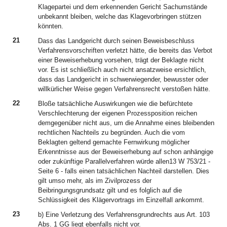
Klagepartei und dem erkennenden Gericht Sachumstände
unbekannt bleiben, welche das Klagevorbringen stützen
könnten.
21
Dass das Landgericht durch seinen Beweisbeschluss
Verfahrensvorschriften verletzt hätte, die bereits das Verbot
einer Beweiserhebung vorsehen, trägt der Beklagte nicht
vor. Es ist schließlich auch nicht ansatzweise ersichtlich,
dass das Landgericht in schwerwiegender, bewusster oder
willkürlicher Weise gegen Verfahrensrecht verstoßen hätte.
22
Bloße tatsächliche Auswirkungen wie die befürchtete
Verschlechterung der eigenen Prozessposition reichen
demgegenüber nicht aus, um die Annahme eines bleibenden
rechtlichen Nachteils zu begründen. Auch die vom
Beklagten geltend gemachte Fernwirkung möglicher
Erkenntnisse aus der Beweiserhebung auf schon anhängige
oder zukünftige Parallelverfahren würde allen13 W 753/21 -
Seite 6 - falls einen tatsächlichen Nachteil darstellen. Dies
gilt umso mehr, als im Zivilprozess der
Beibringungsgrundsatz gilt und es folglich auf die
Schlüssigkeit des Klägervortrags im Einzelfall ankommt.
23
b) Eine Verletzung des Verfahrensgrundrechts aus Art. 103
Abs. 1 GG liegt ebenfalls nicht vor.